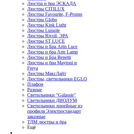
Люстра и бра ЭСКАДА
Люстры CITILUX
Люстры Favourite, F-Promo
Люстры Globo
Люстры Kink Light
Люстры Lussole
Люстры Rivoli, ЭРА
Люстры ST LUCE
Люстры и Бра Artis Luce
Люстры и бра Arte Lamp
Люстры и Бра Benetti
Люстры и бра Maytoni и
Freya
Люстры МаксЛайт
Люстры, светильники EGLO
Плафон
Разные
Светильники "Galassie"
Светильники ДИОЛУМ
Светильники линейные из
профиля Электростандарт
заказные
ТДМ люстры и бра
Ещё