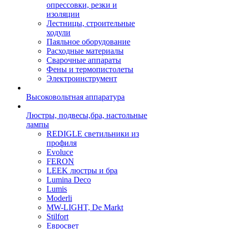
опрессовки, резки и
изоляции
Лестницы, строительные
ходули
Паяльное оборудование
Расходные материалы
Сварочные аппараты
Фены и термопистолеты
Электроинструмент
Высоковольтная аппаратура
Люстры, подвесы,бра, настольные
лампы
REDIGLE светильники из
профиля
Evoluce
FERON
LEEK люстры и бра
Lumina Deco
Lumis
Moderli
MW-LIGHT, De Markt
Stilfort
Евросвет