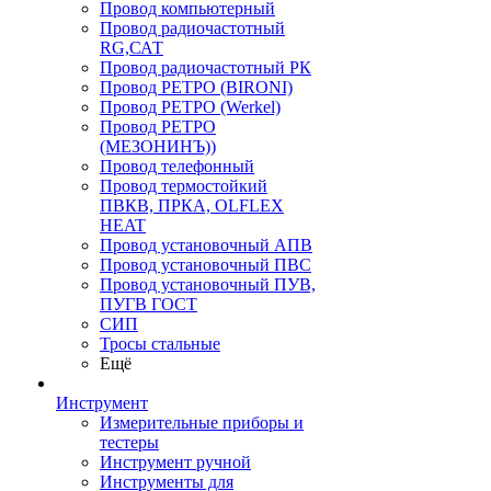
Провод компьютерный
Провод радиочастотный
RG,САТ
Провод радиочастотный РК
Провод РЕТРО (BIRONI)
Провод РЕТРО (Werkel)
Провод РЕТРО
(МЕЗОНИНЪ))
Провод телефонный
Провод термостойкий
ПВКВ, ПРКА, OLFLEX
HEAT
Провод установочный АПВ
Провод установочный ПВС
Провод установочный ПУВ,
ПУГВ ГОСТ
СИП
Тросы стальные
Ещё
Инструмент
Измерительные приборы и
тестеры
Инструмент ручной
Инструменты для