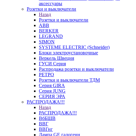
аксессуары
Розетки и выключатели
Назад
Розетки и выключатели
ABB
BERKER
LEGRAND
SIMON
SYSTEME ELECTRIC (Schneider)
Блоки электроустановочные
Веркель Швеция
ГУСИ Серия
Распродажа розетки и выключатели
РЕТРО
Розетки и выключатели ТДМ
Серия GIRA
Серия JUNG
СЕРИЯ ЭРА
РАСПРОДАЖА!!!
Назад
РАСПРОДАЖА!!!
ВбБШВ
ВВГ
ВВГнг
Лампа GE галогенн