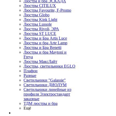
Люстра и бра ЭСКАДА
Люстры CITILUX
Люстры Favourite, F-Promo
Люстры Globo
Люстры Kink Light
Люстры Lussole
Люстры Rivoli, ЭРА
Люстры ST LUCE
Люстры и Бра Artis Luce
Люстры и бра Arte Lamp
Люстры и Бра Benetti
Люстры и бра Maytoni и
Freya
Люстры МаксЛайт
Люстры, светильники EGLO
Плафон
Разные
Светильники "Galassie"
Светильники ДИОЛУМ
Светильники линейные из
профиля Электростандарт
заказные
ТДМ люстры и бра
Ещё