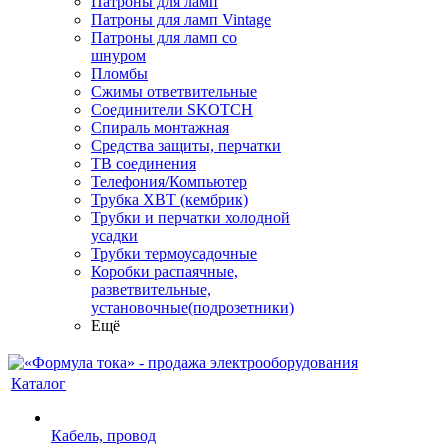
Патроны для ламп
Патроны для ламп Vintage
Патроны для ламп со
шнуром
Пломбы
Сжимы ответвительные
Соединители SKOTCH
Спираль монтажная
Средства защиты, перчатки
ТВ соединения
Телефония/Компьютер
Трубка ХВТ (кембрик)
Трубки и перчатки холодной
усадки
Трубки термоусадочные
Коробки распаячные,
разветвительные,
установочные(подрозетники)
Ещё
Каталог
Кабель, провод