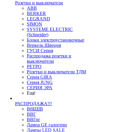
Розетки и выключатели
ABB
BERKER
LEGRAND
SIMON
SYSTEME ELECTRIC
(Schneider)
Блоки электроустановочные
Веркель Швеция
ГУСИ Серия
Распродажа розетки и
выключатели
РЕТРО
Розетки и выключатели ТДМ
Серия GIRA
Серия JUNG
СЕРИЯ ЭРА
Ещё
РАСПРОДАЖА!!!
ВбБШВ
ВВГ
ВВГнг
Лампа GE галогенн
Лампы LED SALE