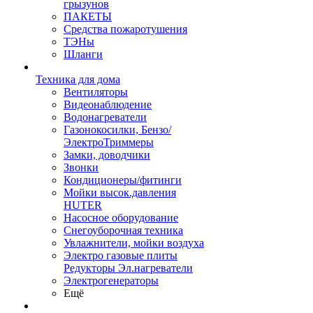
грызунов
ПАКЕТЫ
Средства пожаротушения
ТЭНы
Шланги
Техника для дома
Вентиляторы
Видеонаблюдение
Водонагреватели
Газонокосилки, Бензо/
ЭлектроТриммеры
Замки, доводчики
Звонки
Кондиционеры/фитинги
Мойки высок.давления
HUTER
Насосное оборудование
Снегоуборочная техника
Увлажнители, мойки воздуха
Электро газовые плиты
Редукторы Эл.нагреватели
Электрогенераторы
Ещё