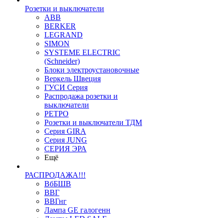
Розетки и выключатели
ABB
BERKER
LEGRAND
SIMON
SYSTEME ELECTRIC
(Schneider)
Блоки электроустановочные
Веркель Швеция
ГУСИ Серия
Распродажа розетки и
выключатели
РЕТРО
Розетки и выключатели ТДМ
Серия GIRA
Серия JUNG
СЕРИЯ ЭРА
Ещё
РАСПРОДАЖА!!!
ВбБШВ
ВВГ
ВВГнг
Лампа GE галогенн