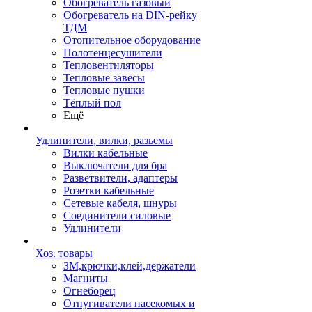
Обогреватель газовый
Обогреватель на DIN-рейку
ТДМ
Отопительное оборудование
Полотенцесушители
Тепловентиляторы
Тепловые завесы
Тепловые пушки
Тёплый пол
Ещё
Удлинители, вилки, разьемы
Вилки кабельные
Выключатели для бра
Разветвители, адаптеры
Розетки кабельные
Сетевые кабеля, шнуры
Соединители силовые
Удлинители
Хоз. товары
ЗМ,крючки,клей,держатели
Магниты
Огнеборец
Отпугиватели насекомых и