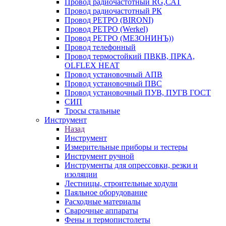
Провод радиочастотный RG,САТ
Провод радиочастотный РК
Провод РЕТРО (BIRONI)
Провод РЕТРО (Werkel)
Провод РЕТРО (МЕЗОНИНЪ))
Провод телефонный
Провод термостойкий ПВКВ, ПРКА,
OLFLEX HEAT
Провод установочный АПВ
Провод установочный ПВС
Провод установочный ПУВ, ПУГВ ГОСТ
СИП
Тросы стальные
Инструмент
Назад
Инструмент
Измерительные приборы и тестеры
Инструмент ручной
Инструменты для опрессовки, резки и
изоляции
Лестницы, строительные ходули
Паяльное оборудование
Расходные материалы
Сварочные аппараты
Фены и термопистолеты