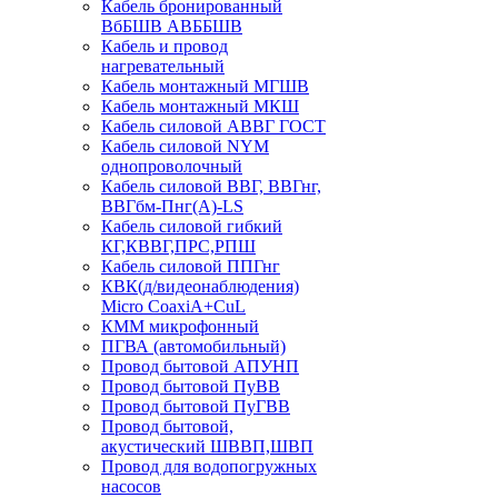
Кабель бронированный
ВбБШВ АВББШВ
Кабель и провод
нагревательный
Кабель монтажный МГШВ
Кабель монтажный МКШ
Кабель силовой АВВГ ГОСТ
Кабель силовой NYM
однопроволочный
Кабель силовой ВВГ, ВВГнг,
ВВГбм-Пнг(А)-LS
Кабель силовой гибкий
КГ,КВВГ,ПРС,РПШ
Кабель силовой ППГнг
КВК(д/видеонаблюдения)
Micro CoaxiA+CuL
КММ микрофонный
ПГВА (автомобильный)
Провод бытовой АПУНП
Провод бытовой ПуВВ
Провод бытовой ПуГВВ
Провод бытовой,
акустический ШВВП,ШВП
Провод для водопогружных
насосов