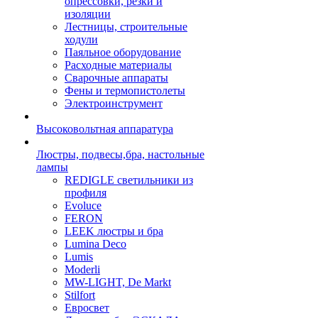
опрессовки, резки и
изоляции
Лестницы, строительные
ходули
Паяльное оборудование
Расходные материалы
Сварочные аппараты
Фены и термопистолеты
Электроинструмент
Высоковольтная аппаратура
Люстры, подвесы,бра, настольные
лампы
REDIGLE светильники из
профиля
Evoluce
FERON
LEEK люстры и бра
Lumina Deco
Lumis
Moderli
MW-LIGHT, De Markt
Stilfort
Евросвет