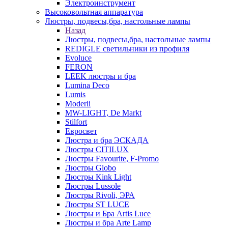
Электроинструмент
Высоковольтная аппаратура
Люстры, подвесы,бра, настольные лампы
Назад
Люстры, подвесы,бра, настольные лампы
REDIGLE светильники из профиля
Evoluce
FERON
LEEK люстры и бра
Lumina Deco
Lumis
Moderli
MW-LIGHT, De Markt
Stilfort
Евросвет
Люстра и бра ЭСКАДА
Люстры CITILUX
Люстры Favourite, F-Promo
Люстры Globo
Люстры Kink Light
Люстры Lussole
Люстры Rivoli, ЭРА
Люстры ST LUCE
Люстры и Бра Artis Luce
Люстры и бра Arte Lamp