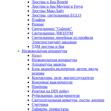
Люстры и Бра Benetti
Люстры и бра Maytoni и Freya
Люстры МаксЛайт
Люстры, светильники EGLO
Плафон
Разные
Светильники "Galassie"
Светильники ДИОЛУМ
Светильники линейные из профиля
Электростандарт заказные
ТДМ люстры и бра
Низковольтная аппаратура
Назад
Низковольтная аппаратура
Аппаратура защиты
Блок аварийн.включения, автом. ввода
резерва
Контакторы, реле, магнит.пускатели
Концевые выключатели
Приборы
Розетки на DIN рейку
Рубильники, разъединители
Светосигнальная арматура, посты, кнопки
Счетчики
Таймеры, термостаты