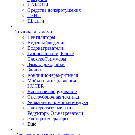
ПАКЕТЫ
Средства пожаротушения
ТЭНы
Шланги
Техника для дома
Вентиляторы
Видеонаблюдение
Водонагреватели
Газонокосилки, Бензо/
ЭлектроТриммеры
Замки, доводчики
Звонки
Кондиционеры/фитинги
Мойки высок.давления
HUTER
Насосное оборудование
Снегоуборочная техника
Увлажнители, мойки воздуха
Электро газовые плиты
Редукторы Эл.нагреватели
Электрогенераторы
Ещё
Электромонтажные материалы