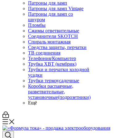
Патроны для ламп
Патроны для ламп Vintage
Патроны для ламп со
шнуром
Пломбы
Сжимы ответвительные
Соединители SKOTCH
Спираль монтажная
Средства защиты, перчатки
ТВ соединения
Телефония/Компьютер
Трубка ХВТ (кембрик)
Трубки и перчатки холодной
усадки
Трубки термоусадочные
Коробки распаячные,
разветвительные,
установочные(подрозетники)
Ещё