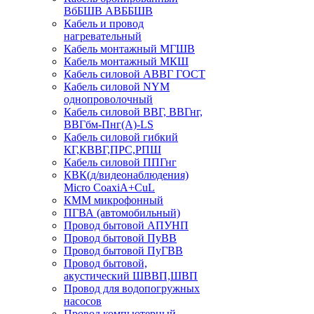
ВбБШВ АВББШВ
Кабель и провод
нагревательный
Кабель монтажный МГШВ
Кабель монтажный МКШ
Кабель силовой АВВГ ГОСТ
Кабель силовой NYM
однопроволочный
Кабель силовой ВВГ, ВВГнг,
ВВГбм-Пнг(А)-LS
Кабель силовой гибкий
КГ,КВВГ,ПРС,РПШ
Кабель силовой ППГнг
КВК(д/видеонаблюдения)
Micro CoaxiA+CuL
КММ микрофонный
ПГВА (автомобильный)
Провод бытовой АПУНП
Провод бытовой ПуВВ
Провод бытовой ПуГВВ
Провод бытовой,
акустический ШВВП,ШВП
Провод для водопогружных
насосов
Провод компьютерный