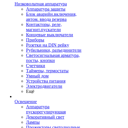
Низковольтная аппаратура
Аппаратура защиты
Блок аварийн.включения,
автом. ввода резерва
Контакторы, реле,
магнит.пускатели
Концевые выключатели
Приборы
Розетки на DIN рейку
Рубильники, разъединители
Светосигнальная арматура,
посты, кнопки
Счетчики
Таймеры, термостаты
Умный дом
Устройства питания
Электродвигатели
Ещё
Освещение
Аппаратура
пускорегулирующая
Декоративный свет
Лампы
Прожекторы светодиодные