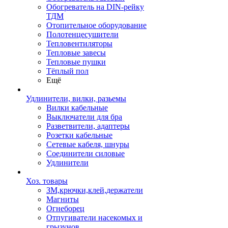
Обогреватель на DIN-рейку
ТДМ
Отопительное оборудование
Полотенцесушители
Тепловентиляторы
Тепловые завесы
Тепловые пушки
Тёплый пол
Ещё
Удлинители, вилки, разьемы
Вилки кабельные
Выключатели для бра
Разветвители, адаптеры
Розетки кабельные
Сетевые кабеля, шнуры
Соединители силовые
Удлинители
Хоз. товары
ЗМ,крючки,клей,держатели
Магниты
Огнеборец
Отпугиватели насекомых и
грызунов