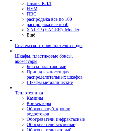
Лампы КЛЛ
НУМ
ПВС
распродажа все по 100
распродажа всё по50
ХАГЕР (HAGER), Moeller
Ещё
Система контроля протечки воды
Шкафы, пластиковые боксы,
аксессуары
Боксы пластиковые
Принадлежности для
распределительных шкафов
Шкафы металлические
Теплотехника
Камины
Конвекторы
Обогрев труб, кровли,
водостоков
Обогреватели инфрактасные
Обогреватели масляные
Обогреватель газовый