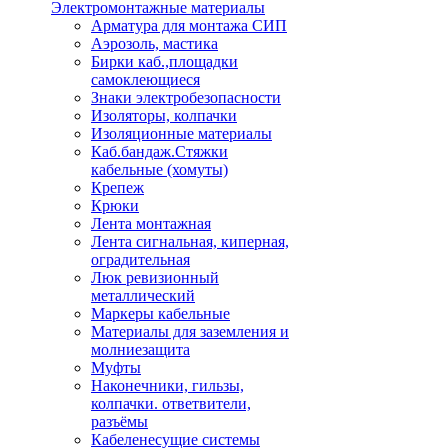
Электромонтажные материалы
Арматура для монтажа СИП
Аэрозоль, мастика
Бирки каб.,площадки
самоклеющиеся
Знаки электробезопасности
Изоляторы, колпачки
Изоляционные материалы
Каб.бандаж.Стяжки
кабельные (хомуты)
Крепеж
Крюки
Лента монтажная
Лента сигнальная, киперная,
оградительная
Люк ревизионный
металлический
Маркеры кабельные
Материалы для заземления и
молниезащита
Муфты
Наконечники, гильзы,
колпачки. ответвители,
разъёмы
Кабеленесущие системы