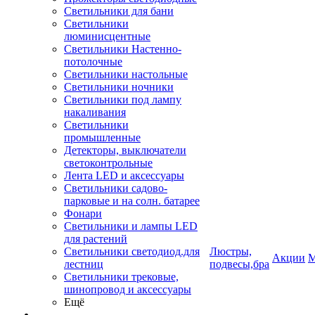
Светильники для бани
Светильники
люминисцентные
Светильники Настенно-
потолочные
Светильники настольные
Светильники ночники
Светильники под лампу
накаливания
Светильники
промышленные
Детекторы, выключатели
светоконтрольные
Лента LED и аксессуары
Светильники садово-
парковые и на солн. батарее
Фонари
Светильники и лампы LED
для растений
Светильники светодиод.для
Люстры,
Акции
М
лестниц
подвесы,бра
Светильники трековые,
шинопровод и аксессуары
Ещё