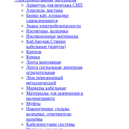
Арматура для монтажа СИП
Аэрозоль, мастика
Бирки каб.,площадки
самоклеющиеся
Знаки электробезопасности
Изоляторы, колпачки
Изоляционные материалы
Каб.бандаж.Стяжки
кабельные (хомуты)
Крепеж
Крюки
Лента монтажная
Лента сигнальная, киперная,
оградительная
Люк ревизионный
металлический
Маркеры кабельные
Материалы для заземления и
молниезащита
Муфты
Наконечники, гильзы,
колпачки. ответвители,
разъёмы
Кабеленесущие системы