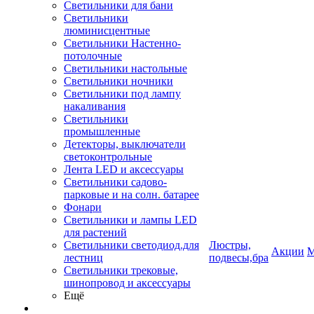
Светильники для бани
Светильники
люминисцентные
Светильники Настенно-
потолочные
Светильники настольные
Светильники ночники
Светильники под лампу
накаливания
Светильники
промышленные
Детекторы, выключатели
светоконтрольные
Лента LED и аксессуары
Светильники садово-
парковые и на солн. батарее
Фонари
Светильники и лампы LED
для растений
Светильники светодиод.для
Люстры,
Акции
М
лестниц
подвесы,бра
Светильники трековые,
шинопровод и аксессуары
Ещё