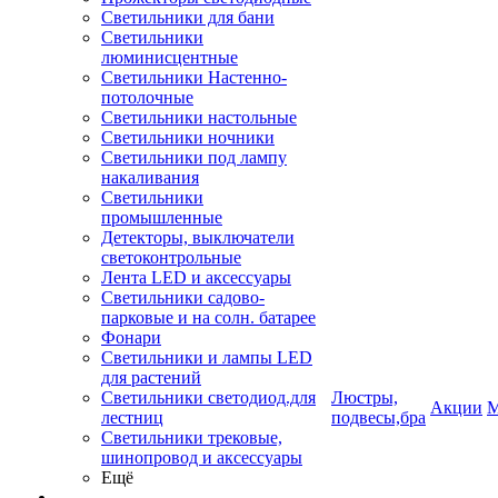
Светильники для бани
Светильники
люминисцентные
Светильники Настенно-
потолочные
Светильники настольные
Светильники ночники
Светильники под лампу
накаливания
Светильники
промышленные
Детекторы, выключатели
светоконтрольные
Лента LED и аксессуары
Светильники садово-
парковые и на солн. батарее
Фонари
Светильники и лампы LED
для растений
Светильники светодиод.для
Люстры,
Акции
М
лестниц
подвесы,бра
Светильники трековые,
шинопровод и аксессуары
Ещё