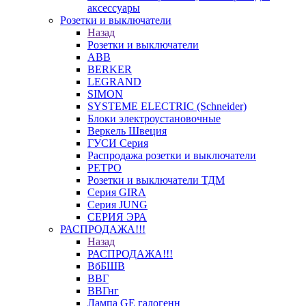
аксессуары
Розетки и выключатели
Назад
Розетки и выключатели
ABB
BERKER
LEGRAND
SIMON
SYSTEME ELECTRIC (Schneider)
Блоки электроустановочные
Веркель Швеция
ГУСИ Серия
Распродажа розетки и выключатели
РЕТРО
Розетки и выключатели ТДМ
Серия GIRA
Серия JUNG
СЕРИЯ ЭРА
РАСПРОДАЖА!!!
Назад
РАСПРОДАЖА!!!
ВбБШВ
ВВГ
ВВГнг
Лампа GE галогенн