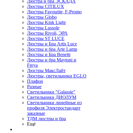
Люстра и бра ЭСКАДА
Люстры CITILUX
Люстры Favourite, F-Promo
Люстры Globo
Люстры Kink Light
Люстры Lussole
Люстры Rivoli, ЭРА
Люстры ST LUCE
Люстры и Бра Artis Luce
Люстры и бра Arte Lamp
Люстры и Бра Benetti
Люстры и бра Maytoni и
Freya
Люстры МаксЛайт
Люстры, светильники EGLO
Плафон
Разные
Светильники "Galassie"
Светильники ДИОЛУМ
Светильники линейные из
профиля Электростандарт
заказные
ТДМ люстры и бра
Ещё