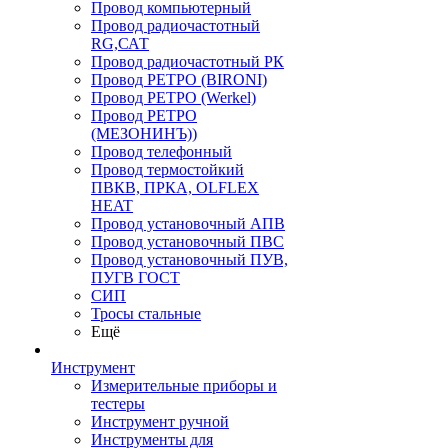
Провод компьютерный
Провод радиочастотный
RG,САТ
Провод радиочастотный РК
Провод РЕТРО (BIRONI)
Провод РЕТРО (Werkel)
Провод РЕТРО
(МЕЗОНИНЪ))
Провод телефонный
Провод термостойкий
ПВКВ, ПРКА, OLFLEX
HEAT
Провод установочный АПВ
Провод установочный ПВС
Провод установочный ПУВ,
ПУГВ ГОСТ
СИП
Тросы стальные
Ещё
Инструмент
Измерительные приборы и
тестеры
Инструмент ручной
Инструменты для