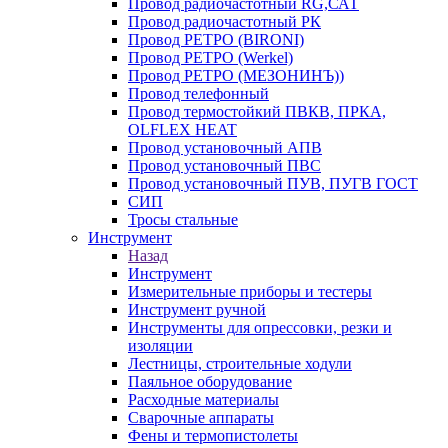
Провод радиочастотный RG,САТ
Провод радиочастотный РК
Провод РЕТРО (BIRONI)
Провод РЕТРО (Werkel)
Провод РЕТРО (МЕЗОНИНЪ))
Провод телефонный
Провод термостойкий ПВКВ, ПРКА,
OLFLEX HEAT
Провод установочный АПВ
Провод установочный ПВС
Провод установочный ПУВ, ПУГВ ГОСТ
СИП
Тросы стальные
Инструмент
Назад
Инструмент
Измерительные приборы и тестеры
Инструмент ручной
Инструменты для опрессовки, резки и
изоляции
Лестницы, строительные ходули
Паяльное оборудование
Расходные материалы
Сварочные аппараты
Фены и термопистолеты