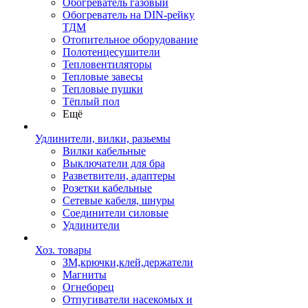
Обогреватель газовый
Обогреватель на DIN-рейку
ТДМ
Отопительное оборудование
Полотенцесушители
Тепловентиляторы
Тепловые завесы
Тепловые пушки
Тёплый пол
Ещё
Удлинители, вилки, разьемы
Вилки кабельные
Выключатели для бра
Разветвители, адаптеры
Розетки кабельные
Сетевые кабеля, шнуры
Соединители силовые
Удлинители
Хоз. товары
ЗМ,крючки,клей,держатели
Магниты
Огнеборец
Отпугиватели насекомых и