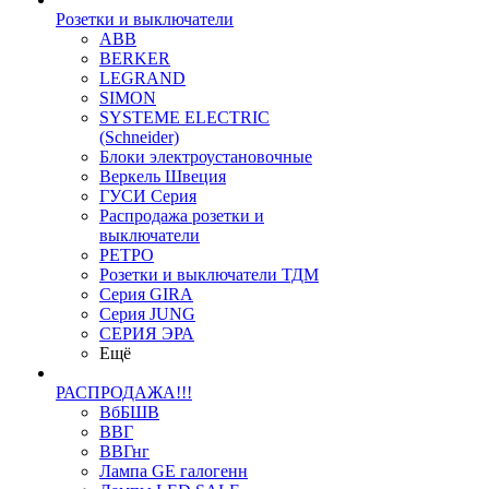
Розетки и выключатели
ABB
BERKER
LEGRAND
SIMON
SYSTEME ELECTRIC
(Schneider)
Блоки электроустановочные
Веркель Швеция
ГУСИ Серия
Распродажа розетки и
выключатели
РЕТРО
Розетки и выключатели ТДМ
Серия GIRA
Серия JUNG
СЕРИЯ ЭРА
Ещё
РАСПРОДАЖА!!!
ВбБШВ
ВВГ
ВВГнг
Лампа GE галогенн