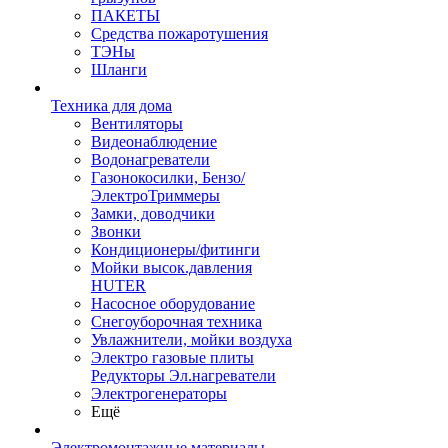
ПАКЕТЫ
Средства пожаротушения
ТЭНы
Шланги
Техника для дома
Вентиляторы
Видеонаблюдение
Водонагреватели
Газонокосилки, Бензо/
ЭлектроТриммеры
Замки, доводчики
Звонки
Кондиционеры/фитинги
Мойки высок.давления
HUTER
Насосное оборудование
Снегоуборочная техника
Увлажнители, мойки воздуха
Электро газовые плиты
Редукторы Эл.нагреватели
Электрогенераторы
Ещё
Электромонтажные материалы