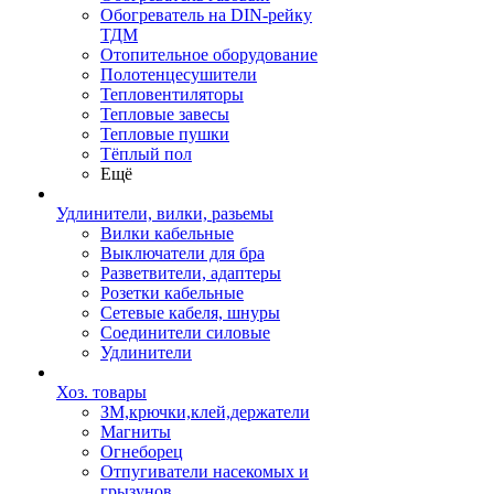
Обогреватель на DIN-рейку
ТДМ
Отопительное оборудование
Полотенцесушители
Тепловентиляторы
Тепловые завесы
Тепловые пушки
Тёплый пол
Ещё
Удлинители, вилки, разьемы
Вилки кабельные
Выключатели для бра
Разветвители, адаптеры
Розетки кабельные
Сетевые кабеля, шнуры
Соединители силовые
Удлинители
Хоз. товары
ЗМ,крючки,клей,держатели
Магниты
Огнеборец
Отпугиватели насекомых и
грызунов