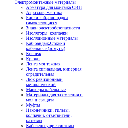
Электромонтажные материалы
Арматура для монтажа СИП
Аэрозоль, мастика
Бирки каб.,площадки
самоклеющиеся
Знаки электробезопасности
Изоляторы, колпачки
Изоляционные материалы
Каб.бандаж.Стяжки
кабельные (хомуты)
Крепеж
Крюки
Лента монтажная
Лента сигнальная, киперная,
оградительная
Люк ревизионный
металлический
Маркеры кабельные
Материалы для заземления и
молниезащита
Муфты
Наконечники, гильзы,
колпачки. ответвители,
разъёмы
Кабеленесущие системы