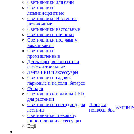
Светильники для бани
Светильники
люминисцентные
Светильники Настенно-
потолочные
Светильники настольные
Светильники ночники
Светильники под лампу
накаливания
Светильники
промышленные
Детекторы, выключатели
светоконтрольные
Лента LED и аксессуары
Светильники садово-
парковые и на солн. батарее
Фонари
Светильники и лампы LED
для растений
Светильники светодиод.для
Люстры,
Акции
М
лестниц
подвесы,бра
Светильники трековые,
шинопровод и аксессуары
Ещё