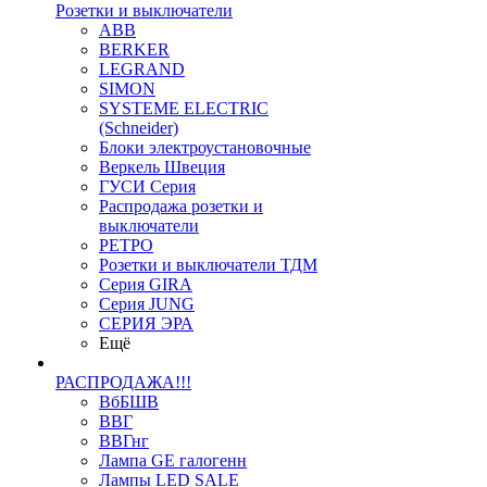
Розетки и выключатели
ABB
BERKER
LEGRAND
SIMON
SYSTEME ELECTRIC
(Schneider)
Блоки электроустановочные
Веркель Швеция
ГУСИ Серия
Распродажа розетки и
выключатели
РЕТРО
Розетки и выключатели ТДМ
Серия GIRA
Серия JUNG
СЕРИЯ ЭРА
Ещё
РАСПРОДАЖА!!!
ВбБШВ
ВВГ
ВВГнг
Лампа GE галогенн
Лампы LED SALE