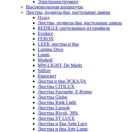
Электроинструмент
Высоковольтная аппаратура
Люстры, подвесы,бра, настольные лампы
Назад
Люстры, подвесы,бра, настольные лампы
REDIGLE светильники из профиля
Evoluce
FERON
LEEK люстры и бра
Lumina Deco
Lumis
Moderli
MW-LIGHT, De Markt
Stilfort
Евросвет
Люстра и бра ЭСКАДА
Люстры CITILUX
Люстры Favourite, F-Promo
Люстры Globo
Люстры Kink Light
Люстры Lussole
Люстры Rivoli, ЭРА
Люстры ST LUCE
Люстры и Бра Artis Luce
Люстры и бра Arte Lamp