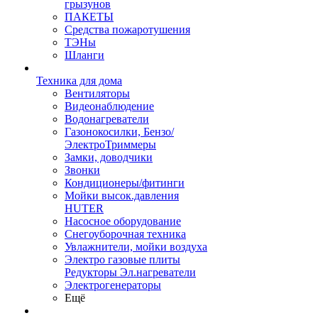
грызунов
ПАКЕТЫ
Средства пожаротушения
ТЭНы
Шланги
Техника для дома
Вентиляторы
Видеонаблюдение
Водонагреватели
Газонокосилки, Бензо/
ЭлектроТриммеры
Замки, доводчики
Звонки
Кондиционеры/фитинги
Мойки высок.давления
HUTER
Насосное оборудование
Снегоуборочная техника
Увлажнители, мойки воздуха
Электро газовые плиты
Редукторы Эл.нагреватели
Электрогенераторы
Ещё