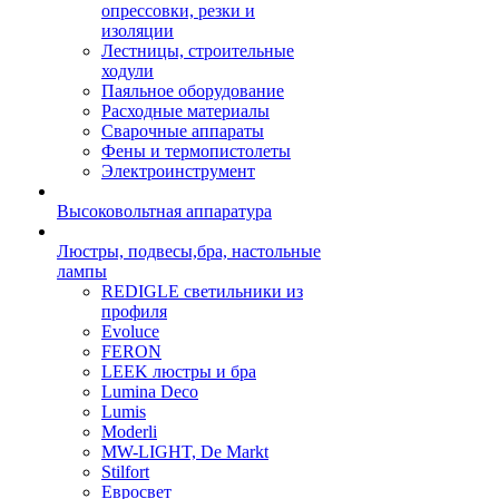
опрессовки, резки и
изоляции
Лестницы, строительные
ходули
Паяльное оборудование
Расходные материалы
Сварочные аппараты
Фены и термопистолеты
Электроинструмент
Высоковольтная аппаратура
Люстры, подвесы,бра, настольные
лампы
REDIGLE светильники из
профиля
Evoluce
FERON
LEEK люстры и бра
Lumina Deco
Lumis
Moderli
MW-LIGHT, De Markt
Stilfort
Евросвет