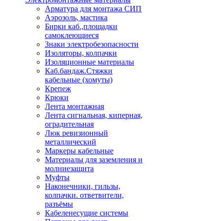
Арматура для монтажа СИП
Аэрозоль, мастика
Бирки каб.,площадки
самоклеющиеся
Знаки электробезопасности
Изоляторы, колпачки
Изоляционные материалы
Каб.бандаж.Стяжки
кабельные (хомуты)
Крепеж
Крюки
Лента монтажная
Лента сигнальная, киперная,
оградительная
Люк ревизионный
металлический
Маркеры кабельные
Материалы для заземления и
молниезащита
Муфты
Наконечники, гильзы,
колпачки. ответвители,
разъёмы
Кабеленесущие системы