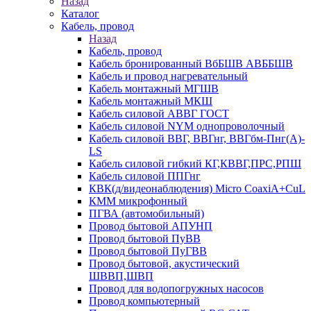
Назад
Каталог
Кабель, провод
Назад
Кабель, провод
Кабель бронированный ВбБШВ АВББШВ
Кабель и провод нагревательный
Кабель монтажный МГШВ
Кабель монтажный МКШ
Кабель силовой АВВГ ГОСТ
Кабель силовой NYM однопроволочный
Кабель силовой ВВГ, ВВГнг, ВВГбм-Пнг(А)-
LS
Кабель силовой гибкий КГ,КВВГ,ПРС,РПШ
Кабель силовой ППГнг
КВК(д/видеонаблюдения) Micro CoaxiA+CuL
КММ микрофонный
ПГВА (автомобильный)
Провод бытовой АПУНП
Провод бытовой ПуВВ
Провод бытовой ПуГВВ
Провод бытовой, акустический
ШВВП,ШВП
Провод для водопогружных насосов
Провод компьютерный