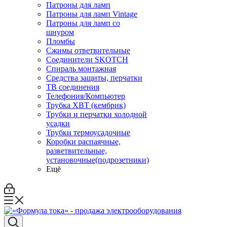
Патроны для ламп
Патроны для ламп Vintage
Патроны для ламп со
шнуром
Пломбы
Сжимы ответвительные
Соединители SKOTCH
Спираль монтажная
Средства защиты, перчатки
ТВ соединения
Телефония/Компьютер
Трубка ХВТ (кембрик)
Трубки и перчатки холодной
усадки
Трубки термоусадочные
Коробки распаячные,
разветвительные,
установочные(подрозетники)
Ещё