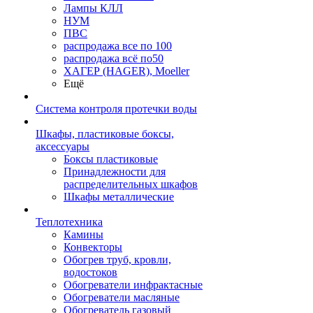
Лампы КЛЛ
НУМ
ПВС
распродажа все по 100
распродажа всё по50
ХАГЕР (HAGER), Moeller
Ещё
Система контроля протечки воды
Шкафы, пластиковые боксы,
аксессуары
Боксы пластиковые
Принадлежности для
распределительных шкафов
Шкафы металлические
Теплотехника
Камины
Конвекторы
Обогрев труб, кровли,
водостоков
Обогреватели инфрактасные
Обогреватели масляные
Обогреватель газовый