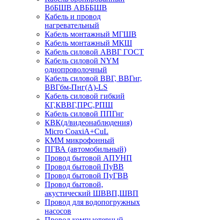
ВбБШВ АВББШВ
Кабель и провод
нагревательный
Кабель монтажный МГШВ
Кабель монтажный МКШ
Кабель силовой АВВГ ГОСТ
Кабель силовой NYM
однопроволочный
Кабель силовой ВВГ, ВВГнг,
ВВГбм-Пнг(А)-LS
Кабель силовой гибкий
КГ,КВВГ,ПРС,РПШ
Кабель силовой ППГнг
КВК(д/видеонаблюдения)
Micro CoaxiA+CuL
КММ микрофонный
ПГВА (автомобильный)
Провод бытовой АПУНП
Провод бытовой ПуВВ
Провод бытовой ПуГВВ
Провод бытовой,
акустический ШВВП,ШВП
Провод для водопогружных
насосов
Провод компьютерный