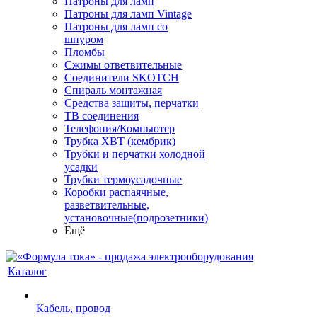
Патроны для ламп
Патроны для ламп Vintage
Патроны для ламп со
шнуром
Пломбы
Сжимы ответвительные
Соединители SKOTCH
Спираль монтажная
Средства защиты, перчатки
ТВ соединения
Телефония/Компьютер
Трубка ХВТ (кембрик)
Трубки и перчатки холодной
усадки
Трубки термоусадочные
Коробки распаячные,
разветвительные,
установочные(подрозетники)
Ещё
Каталог
Кабель, провод