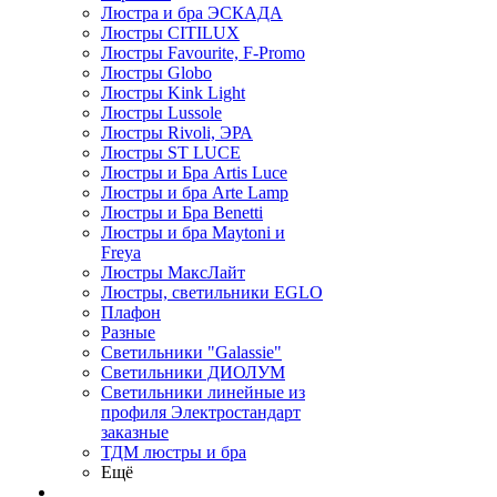
Люстра и бра ЭСКАДА
Люстры CITILUX
Люстры Favourite, F-Promo
Люстры Globo
Люстры Kink Light
Люстры Lussole
Люстры Rivoli, ЭРА
Люстры ST LUCE
Люстры и Бра Artis Luce
Люстры и бра Arte Lamp
Люстры и Бра Benetti
Люстры и бра Maytoni и
Freya
Люстры МаксЛайт
Люстры, светильники EGLO
Плафон
Разные
Светильники "Galassie"
Светильники ДИОЛУМ
Светильники линейные из
профиля Электростандарт
заказные
ТДМ люстры и бра
Ещё