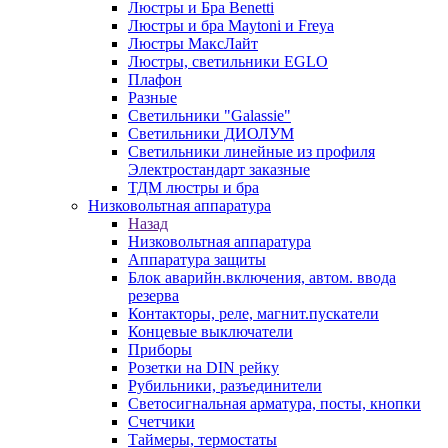
Люстры и Бра Benetti
Люстры и бра Maytoni и Freya
Люстры МаксЛайт
Люстры, светильники EGLO
Плафон
Разные
Светильники "Galassie"
Светильники ДИОЛУМ
Светильники линейные из профиля
Электростандарт заказные
ТДМ люстры и бра
Низковольтная аппаратура
Назад
Низковольтная аппаратура
Аппаратура защиты
Блок аварийн.включения, автом. ввода
резерва
Контакторы, реле, магнит.пускатели
Концевые выключатели
Приборы
Розетки на DIN рейку
Рубильники, разъединители
Светосигнальная арматура, посты, кнопки
Счетчики
Таймеры, термостаты