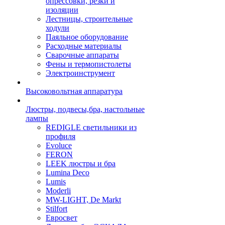
опрессовки, резки и
изоляции
Лестницы, строительные
ходули
Паяльное оборудование
Расходные материалы
Сварочные аппараты
Фены и термопистолеты
Электроинструмент
Высоковольтная аппаратура
Люстры, подвесы,бра, настольные
лампы
REDIGLE светильники из
профиля
Evoluce
FERON
LEEK люстры и бра
Lumina Deco
Lumis
Moderli
MW-LIGHT, De Markt
Stilfort
Евросвет