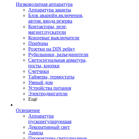
Низковольтная аппаратура
Аппаратура защиты
Блок аварийн.включения,
автом. ввода резерва
Контакторы, реле,
магнит.пускатели
Концевые выключатели
Приборы
Розетки на DIN рейку
Рубильники, разъединители
Светосигнальная арматура,
посты, кнопки
Счетчики
Таймеры, термостаты
Умный дом
Устройства питания
Электродвигатели
Ещё
Освещение
Аппаратура
пускорегулирующая
Декоративный свет
Лампы
Прожекторы светодиодные