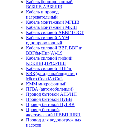
Кабель бронированный
ВбБШВ АВББШВ
Кабель и провод
нагревательный
Кабель монтажный МГШВ
Кабель монтажный МКШ
Кабель силовой АВВГ ГОСТ
Кабель силовой NYM
однопроволочный
Кабель силовой ВВГ, ВВГнг,
ВВГбм-Пнг(А)-LS
Кабель силовой гибкий
КГ,КВВГ,ПРС,РПШ
Кабель силовой ППГнг
КВК(д/видеонаблюдения)
Micro CoaxiA+CuL
КММ микрофонный
ПГВА (автомобильный)
Провод бытовой АПУНП
Провод бытовой ПуВВ
Провод бытовой ПуГВВ
Провод бытовой,
акустический ШВВП,ШВП
Провод для водопогружных
насосов