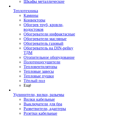
Шкафы металлические
Теплотехника
Камины
Конвекторы
Обогрев труб, кровли,
водостоков
Обогреватели инфрактасные
Обогреватели масляные
Обогреватель газовый
Обогреватель на DIN-рейку
ТДМ
Отопительное оборудование
Полотенцесушители
Тепловентиляторы
Тепловые завесы
Тепловые пушки
Тёплый пол
Ещё
Удлинители, вилки, разьемы
Вилки кабельные
Выключатели для бра
Разветвители, адаптеры
Розетки кабельные