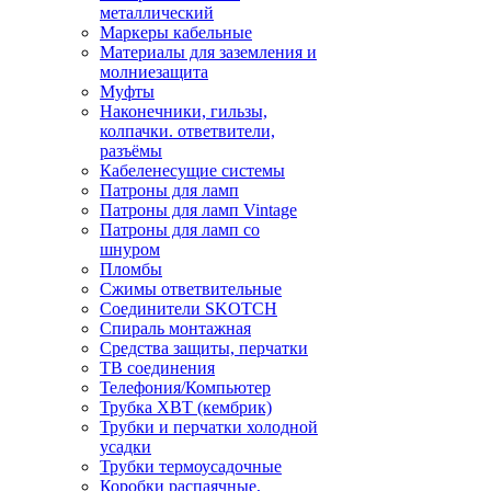
металлический
Маркеры кабельные
Материалы для заземления и
молниезащита
Муфты
Наконечники, гильзы,
колпачки. ответвители,
разъёмы
Кабеленесущие системы
Патроны для ламп
Патроны для ламп Vintage
Патроны для ламп со
шнуром
Пломбы
Сжимы ответвительные
Соединители SKOTCH
Спираль монтажная
Средства защиты, перчатки
ТВ соединения
Телефония/Компьютер
Трубка ХВТ (кембрик)
Трубки и перчатки холодной
усадки
Трубки термоусадочные
Коробки распаячные,