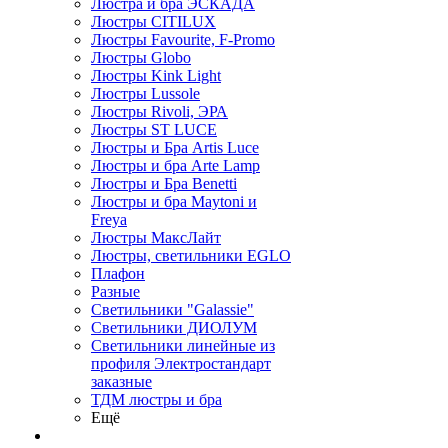
Люстра и бра ЭСКАДА
Люстры CITILUX
Люстры Favourite, F-Promo
Люстры Globo
Люстры Kink Light
Люстры Lussole
Люстры Rivoli, ЭРА
Люстры ST LUCE
Люстры и Бра Artis Luce
Люстры и бра Arte Lamp
Люстры и Бра Benetti
Люстры и бра Maytoni и
Freya
Люстры МаксЛайт
Люстры, светильники EGLO
Плафон
Разные
Светильники "Galassie"
Светильники ДИОЛУМ
Светильники линейные из
профиля Электростандарт
заказные
ТДМ люстры и бра
Ещё