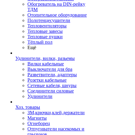
Обогреватель на DIN-рейку
ТДМ
Отопительное оборудование
Полотенцесушители
Тепловентиляторы
Тепловые завесы
Тепловые пушки
Тёплый пол
Ещё
Удлинители, вилки, разьемы
Вилки кабельные
Выключатели для бра
Разветвители, адаптеры
Розетки кабельные
Сетевые кабеля, шнуры
Соединители силовые
Удлинители
Хоз. товары
ЗМ,крючки,клей,держатели
Магниты
Огнеборец
Отпугиватели насекомых и
грызунов