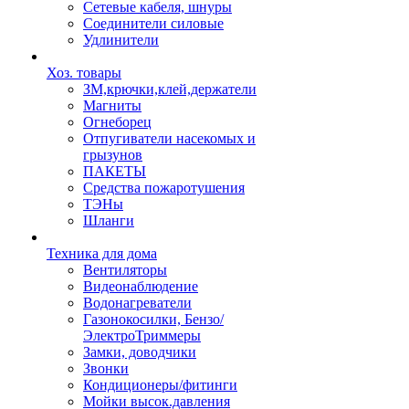
Сетевые кабеля, шнуры
Соединители силовые
Удлинители
Хоз. товары
ЗМ,крючки,клей,держатели
Магниты
Огнеборец
Отпугиватели насекомых и
грызунов
ПАКЕТЫ
Средства пожаротушения
ТЭНы
Шланги
Техника для дома
Вентиляторы
Видеонаблюдение
Водонагреватели
Газонокосилки, Бензо/
ЭлектроТриммеры
Замки, доводчики
Звонки
Кондиционеры/фитинги
Мойки высок.давления