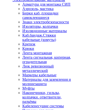
Арматура для монтажа СИП
Аэрозоль, мастика
Бирки каб.,площадки
самоклеющиеся
Знаки электробезопасности
Изоляторы, колпачки
Изоляционные материалы
Каб.бандаж.Стяжки
кабельные (хомуты)
Крепеж
Крюки
Лента монтажная
Лента сигнальная, киперная,
оградительная
Люк ревизионный
металлический
Маркеры кабельные
Материалы для заземления и
молниезащита
Муфты
Наконечники, гильзы,
колпачки. ответвители,
разъёмы
Кабеленесущие системы