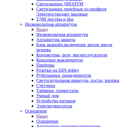
Светильники ДИОЛУМ
Светильники линейные из профиля
Электростандарт заказные
ТДМ люстры и бра
Низковольтная аппаратура
Назад
Низковольтная аппаратура
Аппаратура защиты
Блок аварийн.включения, автом. ввода
резерва
Контакторы, реле, магнит.пускатели
Концевые выключатели
Приборы
Розетки на DIN рейку
Рубильники, разъединители
Светосигнальная арматура, посты, кнопки
Счетчики
Таймеры, термостаты
Умный дом
Устройства питания
Электродвигатели
Освещение
Назад
Освещение
Аппаратура пускорегулирующая