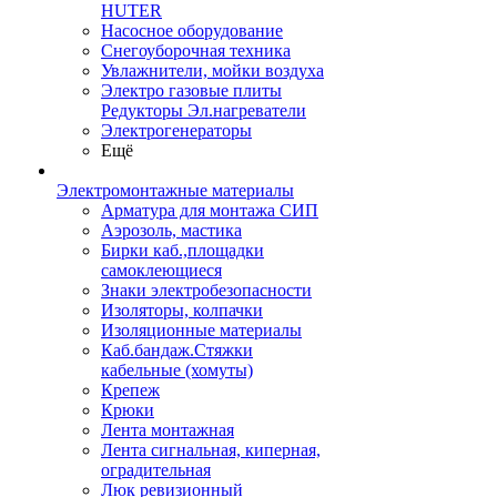
HUTER
Насосное оборудование
Снегоуборочная техника
Увлажнители, мойки воздуха
Электро газовые плиты
Редукторы Эл.нагреватели
Электрогенераторы
Ещё
Электромонтажные материалы
Арматура для монтажа СИП
Аэрозоль, мастика
Бирки каб.,площадки
самоклеющиеся
Знаки электробезопасности
Изоляторы, колпачки
Изоляционные материалы
Каб.бандаж.Стяжки
кабельные (хомуты)
Крепеж
Крюки
Лента монтажная
Лента сигнальная, киперная,
оградительная
Люк ревизионный