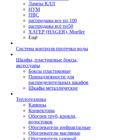
Лампы КЛЛ
НУМ
ПВС
распродажа все по 100
распродажа всё по50
ХАГЕР (HAGER), Moeller
Ещё
Система контроля протечки воды
Шкафы, пластиковые боксы,
аксессуары
Боксы пластиковые
Принадлежности для
распределительных шкафов
Шкафы металлические
Теплотехника
Камины
Конвекторы
Обогрев труб, кровли,
водостоков
Обогреватели инфрактасные
Обогреватели масляные
Обогреватель газовый