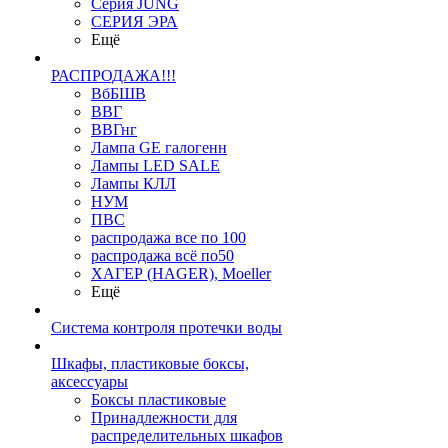
Серия JUNG
СЕРИЯ ЭРА
Ещё
РАСПРОДАЖА!!!
ВбБШВ
ВВГ
ВВГнг
Лампа GE галогенн
Лампы LED SALE
Лампы КЛЛ
НУМ
ПВС
распродажа все по 100
распродажа всё по50
ХАГЕР (HAGER), Moeller
Ещё
Система контроля протечки воды
Шкафы, пластиковые боксы,
аксессуары
Боксы пластиковые
Принадлежности для
распределительных шкафов