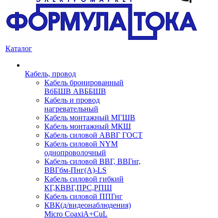
Каталог
Кабель, провод
Кабель бронированный
ВбБШВ АВББШВ
Кабель и провод
нагревательный
Кабель монтажный МГШВ
Кабель монтажный МКШ
Кабель силовой АВВГ ГОСТ
Кабель силовой NYM
однопроволочный
Кабель силовой ВВГ, ВВГнг,
ВВГбм-Пнг(А)-LS
Кабель силовой гибкий
КГ,КВВГ,ПРС,РПШ
Кабель силовой ППГнг
КВК(д/видеонаблюдения)
Micro CoaxiA+CuL