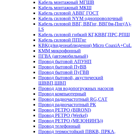
Кабель монтажный МГШВ
Кабель монтажный МКШ
Кабель силовой АВВГ ГОСТ
Кабель силовой NYM однопроволочный
Кабель силовой ВВГ, ВВГнг, ВВГбм-Пнг(А)-
LS
Кабель силовой гибкий КГ,КВВГ,ПРС,РПШ
Кабель силовой ППГнг
КВК(д/видеонаблюдения) Micro CoaxiA+CuL
КММ микрофонный
ПГВА (автомобильный)
Провод бытовой АПУНП
Провод бытовой ПуВВ
Провод бытовой ПуГВВ
Провод бытовой, акустический
ШВВП,ШВП
Провод для водопогружных насосов
Провод компьютерный
Провод радиочастотный RG,САТ
Провод радиочастотный РК
Провод РЕТРО (BIRONI)
Провод РЕТРО (Werkel)
Провод РЕТРО (МЕЗОНИНЪ))
Провод телефонный
Провод термостойкий ПВКВ, ПРКА,