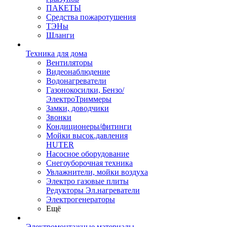
ПАКЕТЫ
Средства пожаротушения
ТЭНы
Шланги
Техника для дома
Вентиляторы
Видеонаблюдение
Водонагреватели
Газонокосилки, Бензо/
ЭлектроТриммеры
Замки, доводчики
Звонки
Кондиционеры/фитинги
Мойки высок.давления
HUTER
Насосное оборудование
Снегоуборочная техника
Увлажнители, мойки воздуха
Электро газовые плиты
Редукторы Эл.нагреватели
Электрогенераторы
Ещё
Электромонтажные материалы