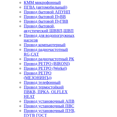
КММ микрофонный
ПГВА (автомобильный)
Провод бытовой АПУНП
Провод бытовой ПуВВ
Провод бытовой ПуГВВ
Провод бытовой,
акустический ШВВП,ШВП
Провод для водопогружных
насосов
Провод компьютерный
Провод радиочастотный
RG,САТ
Провод радиочастотный РК
Провод РЕТРО (BIRONI)
Провод РЕТРО (Werkel)
Провод РЕТРО
(МЕЗОНИНЪ))
Провод телефонный
Провод термостойкий
ПВКВ, ПРКА, OLFLEX
HEAT
Провод установочный АПВ
Провод установочный ПВС
Провод установочный ПУВ,
ПУГВ ГОСТ