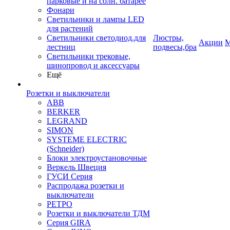
парковые и на солн. батарее
Фонари
Светильники и лампы LED
для растений
Светильники светодиод.для
Люстры,
Акции
М
лестниц
подвесы,бра
Светильники трековые,
шинопровод и аксессуары
Ещё
Розетки и выключатели
ABB
BERKER
LEGRAND
SIMON
SYSTEME ELECTRIC
(Schneider)
Блоки электроустановочные
Веркель Швеция
ГУСИ Серия
Распродажа розетки и
выключатели
РЕТРО
Розетки и выключатели ТДМ
Серия GIRA