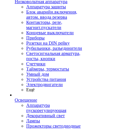
Низковольтная аппаратура
Аппаратура защиты
Блок аварийн.включения,
автом. ввода резерва
Контакторы, реле,
магнит.пускатели
Концевые выключатели
Приборы
Розетки на DIN рейку
Рубильники, разъединители
Светосигнальная арматура,
посты, кнопки
Счетчики
Таймеры, термостаты
Умный дом
Устройства питания
Электродвигатели
Ещё
Освещение
Аппаратура
пускорегулирующая
Декоративный свет
Лампы
Прожекторы светодиодные