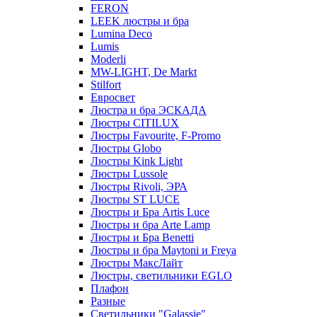
FERON
LEEK люстры и бра
Lumina Deco
Lumis
Moderli
MW-LIGHT, De Markt
Stilfort
Евросвет
Люстра и бра ЭСКАДА
Люстры CITILUX
Люстры Favourite, F-Promo
Люстры Globo
Люстры Kink Light
Люстры Lussole
Люстры Rivoli, ЭРА
Люстры ST LUCE
Люстры и Бра Artis Luce
Люстры и бра Arte Lamp
Люстры и Бра Benetti
Люстры и бра Maytoni и Freya
Люстры МаксЛайт
Люстры, светильники EGLO
Плафон
Разные
Светильники "Galassie"