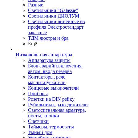
Разные
Светильники "Galassie"
Светильники ДИОЛУМ
Светильники линейные из
профиля Электростандарт
заказные
ТДМ люстры и бра
Ещё
Низковольтная аппаратура
Аппаратура защиты
Блок аварийн.включения,
автом. ввода резерва
Контакторы, реле,
магнит.пускатели
Концевые выключатели
Приборы
Розетки на DIN рейку
Рубильники, разъединители
Светосигнальная арматура,
посты, кнопки
Счетчики
Таймеры, термостаты
Умный дом
Устройства питания