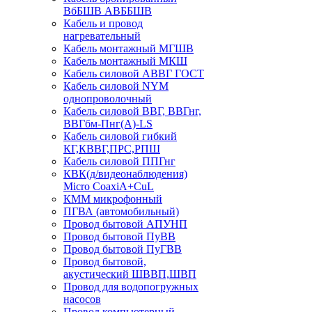
ВбБШВ АВББШВ
Кабель и провод
нагревательный
Кабель монтажный МГШВ
Кабель монтажный МКШ
Кабель силовой АВВГ ГОСТ
Кабель силовой NYM
однопроволочный
Кабель силовой ВВГ, ВВГнг,
ВВГбм-Пнг(А)-LS
Кабель силовой гибкий
КГ,КВВГ,ПРС,РПШ
Кабель силовой ППГнг
КВК(д/видеонаблюдения)
Micro CoaxiA+CuL
КММ микрофонный
ПГВА (автомобильный)
Провод бытовой АПУНП
Провод бытовой ПуВВ
Провод бытовой ПуГВВ
Провод бытовой,
акустический ШВВП,ШВП
Провод для водопогружных
насосов
Провод компьютерный