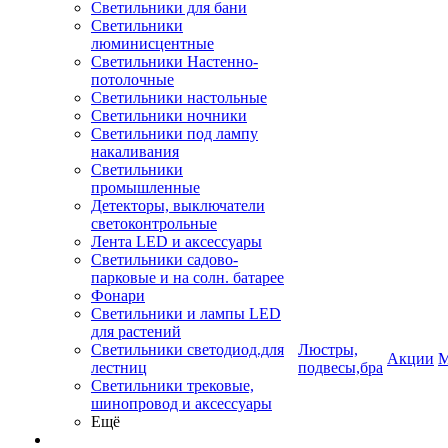
Светильники для бани
Светильники
люминисцентные
Светильники Настенно-
потолочные
Светильники настольные
Светильники ночники
Светильники под лампу
накаливания
Светильники
промышленные
Детекторы, выключатели
светоконтрольные
Лента LED и аксессуары
Светильники садово-
парковые и на солн. батарее
Фонари
Светильники и лампы LED
для растений
Светильники светодиод.для
Люстры,
Акции
М
лестниц
подвесы,бра
Светильники трековые,
шинопровод и аксессуары
Ещё