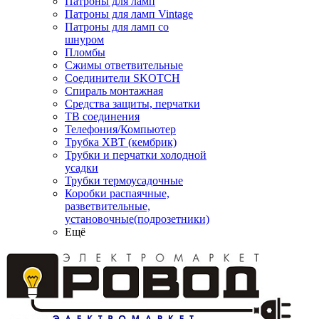
Патроны для ламп
Патроны для ламп Vintage
Патроны для ламп со
шнуром
Пломбы
Сжимы ответвительные
Соединители SKOTCH
Спираль монтажная
Средства защиты, перчатки
ТВ соединения
Телефония/Компьютер
Трубка ХВТ (кембрик)
Трубки и перчатки холодной
усадки
Трубки термоусадочные
Коробки распаячные,
разветвительные,
установочные(подрозетники)
Ещё