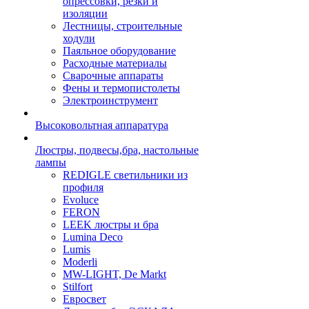
опрессовки, резки и
изоляции
Лестницы, строительные
ходули
Паяльное оборудование
Расходные материалы
Сварочные аппараты
Фены и термопистолеты
Электроинструмент
Высоковольтная аппаратура
Люстры, подвесы,бра, настольные
лампы
REDIGLE светильники из
профиля
Evoluce
FERON
LEEK люстры и бра
Lumina Deco
Lumis
Moderli
MW-LIGHT, De Markt
Stilfort
Евросвет