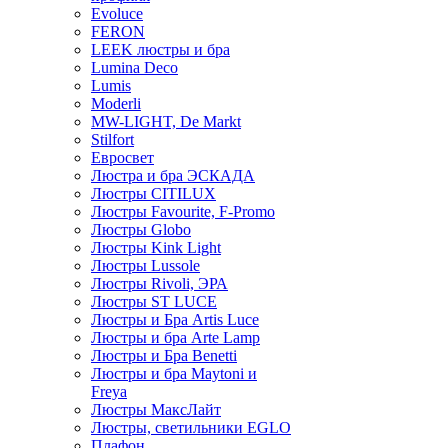
Evoluce
FERON
LEEK люстры и бра
Lumina Deco
Lumis
Moderli
MW-LIGHT, De Markt
Stilfort
Евросвет
Люстра и бра ЭСКАДА
Люстры CITILUX
Люстры Favourite, F-Promo
Люстры Globo
Люстры Kink Light
Люстры Lussole
Люстры Rivoli, ЭРА
Люстры ST LUCE
Люстры и Бра Artis Luce
Люстры и бра Arte Lamp
Люстры и Бра Benetti
Люстры и бра Maytoni и
Freya
Люстры МаксЛайт
Люстры, светильники EGLO
Плафон