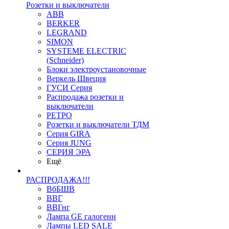
Розетки и выключатели
ABB
BERKER
LEGRAND
SIMON
SYSTEME ELECTRIC
(Schneider)
Блоки электроустановочные
Веркель Швеция
ГУСИ Серия
Распродажа розетки и
выключатели
РЕТРО
Розетки и выключатели ТДМ
Серия GIRA
Серия JUNG
СЕРИЯ ЭРА
Ещё
РАСПРОДАЖА!!!
ВбБШВ
ВВГ
ВВГнг
Лампа GE галогенн
Лампы LED SALE