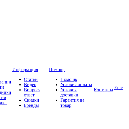
Информация
Помощь
Статьи
Помощь
пании
Видео
Условия оплаты
ти
Ещё
Вопрос-
Условия
Контакты
дники
ответ
доставки
сии
Скидки
Гарантия на
ика
Бренды
товар