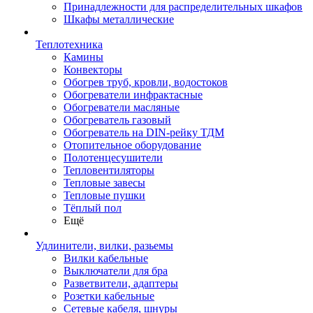
Принадлежности для распределительных шкафов
Шкафы металлические
Теплотехника
Камины
Конвекторы
Обогрев труб, кровли, водостоков
Обогреватели инфрактасные
Обогреватели масляные
Обогреватель газовый
Обогреватель на DIN-рейку ТДМ
Отопительное оборудование
Полотенцесушители
Тепловентиляторы
Тепловые завесы
Тепловые пушки
Тёплый пол
Ещё
Удлинители, вилки, разьемы
Вилки кабельные
Выключатели для бра
Разветвители, адаптеры
Розетки кабельные
Сетевые кабеля, шнуры