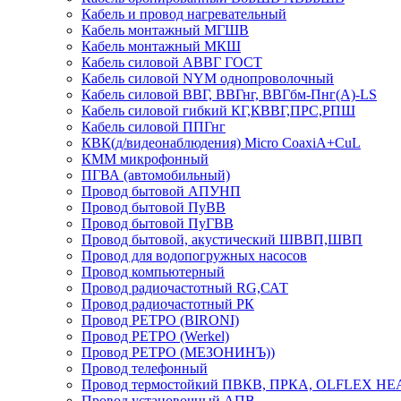
Кабель и провод нагревательный
Кабель монтажный МГШВ
Кабель монтажный МКШ
Кабель силовой АВВГ ГОСТ
Кабель силовой NYM однопроволочный
Кабель силовой ВВГ, ВВГнг, ВВГбм-Пнг(А)-LS
Кабель силовой гибкий КГ,КВВГ,ПРС,РПШ
Кабель силовой ППГнг
КВК(д/видеонаблюдения) Micro CoaxiA+CuL
КММ микрофонный
ПГВА (автомобильный)
Провод бытовой АПУНП
Провод бытовой ПуВВ
Провод бытовой ПуГВВ
Провод бытовой, акустический ШВВП,ШВП
Провод для водопогружных насосов
Провод компьютерный
Провод радиочастотный RG,САТ
Провод радиочастотный РК
Провод РЕТРО (BIRONI)
Провод РЕТРО (Werkel)
Провод РЕТРО (МЕЗОНИНЪ))
Провод телефонный
Провод термостойкий ПВКВ, ПРКА, OLFLEX HE
Провод установочный АПВ