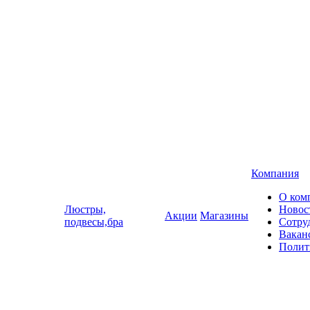
Компания
О ком
Люстры,
Новос
Акции
Магазины
подвесы,бра
Сотру
Вакан
Полит