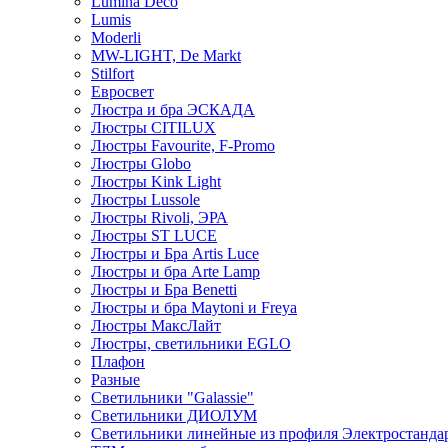
Lumina Deco
Lumis
Moderli
MW-LIGHT, De Markt
Stilfort
Евросвет
Люстра и бра ЭСКАДА
Люстры CITILUX
Люстры Favourite, F-Promo
Люстры Globo
Люстры Kink Light
Люстры Lussole
Люстры Rivoli, ЭРА
Люстры ST LUCE
Люстры и Бра Artis Luce
Люстры и бра Arte Lamp
Люстры и Бра Benetti
Люстры и бра Maytoni и Freya
Люстры МаксЛайт
Люстры, светильники EGLO
Плафон
Разные
Светильники "Galassie"
Светильники ДИОЛУМ
Светильники линейные из профиля Электростандар