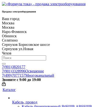
Продажа электрооборудования
Ваш город
Москва
Москва
Наро-Фоминск
Обнинск
Селятино
Серпухов Борисовское шоссе
Серпухов ул.Новая
Чехов
7(901)3820177
7(901)3328996
Освещение
7(499)7077157
Многоканальный
Звоните с 9:00 до 19:00
Каталог
Кабель, провод
Кабель бронированный ВбБШВ АВББШВ