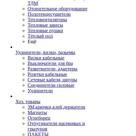
ТДМ
Отопительное оборудование
Полотенцесушители
Тепловентиляторы
Тепловые завесы
Тепловые пушки
Тёплый пол
Ещё
Удлинители, вилки, разьемы
Вилки кабельные
Выключатели для бра
Разветвители, адаптеры
Розетки кабельные
Сетевые кабеля, шнуры
Соединители силовые
Удлинители
Хоз. товары
ЗМ,крючки,клей,держатели
Магниты
Огнеборец
Отпугиватели насекомых и
грызунов
ПАКЕТЫ