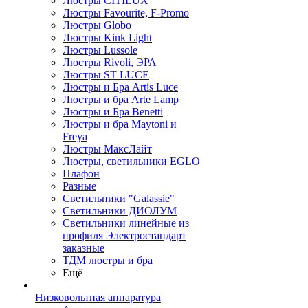
Люстры CITILUX
Люстры Favourite, F-Promo
Люстры Globo
Люстры Kink Light
Люстры Lussole
Люстры Rivoli, ЭРА
Люстры ST LUCE
Люстры и Бра Artis Luce
Люстры и бра Arte Lamp
Люстры и Бра Benetti
Люстры и бра Maytoni и
Freya
Люстры МаксЛайт
Люстры, светильники EGLO
Плафон
Разные
Светильники "Galassie"
Светильники ДИОЛУМ
Светильники линейные из
профиля Электростандарт
заказные
ТДМ люстры и бра
Ещё
Низковольтная аппаратура