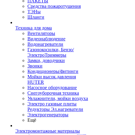
ПАКЕТЫ
Средства пожаротушения
ТЭНы
Шланги
Техника для дома
Вентиляторы
Видеонаблюдение
Водонагреватели
Газонокосилки, Бензо/
ЭлектроТриммеры
Замки, доводчики
Звонки
Кондиционеры/фитинги
Мойки высок.давления
HUTER
Насосное оборудование
Снегоуборочная техника
Увлажнители, мойки воздуха
Электро газовые плиты
Редукторы Эл.нагреватели
Электрогенераторы
Ещё
Электромонтажные материалы