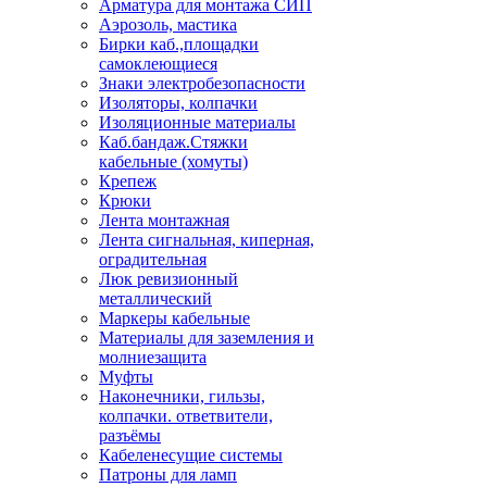
Арматура для монтажа СИП
Аэрозоль, мастика
Бирки каб.,площадки
самоклеющиеся
Знаки электробезопасности
Изоляторы, колпачки
Изоляционные материалы
Каб.бандаж.Стяжки
кабельные (хомуты)
Крепеж
Крюки
Лента монтажная
Лента сигнальная, киперная,
оградительная
Люк ревизионный
металлический
Маркеры кабельные
Материалы для заземления и
молниезащита
Муфты
Наконечники, гильзы,
колпачки. ответвители,
разъёмы
Кабеленесущие системы
Патроны для ламп