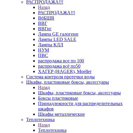
РАСПРОДАЖА!!!
Назад
РАСПРОДАЖА!!!
ВбБШВ
ВВГ
ВВГнг
Лампа GE галогенн
Лампы LED SALE
Лампы КЛЛ
НУМ
ПВС
распродажа все по 100
распродажа всё по50
ХАГЕР (HAGER), Moeller
Система контроля протечки воды
Шкафы, пластиковые боксы, аксессуары
Назад
Шкафы, пластиковые боксы, аксессуары
Боксы пластиковые
Принадлежности для распределительных
шкафов
Шкафы металлические
Теплотехника
Назад
Теплотехника