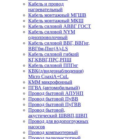
Кабель и провод
нагревательный
Кабель монтажный МГШВ
Кабель монтажный МКШ
Кабель силовой АВВГ ГОСТ
Кабель силовой NYM
однопроволочный
Кабель силовой ВВГ, ВВГнг,
ВВГбм-Пнг(А)-LS
Кабель силовой гибкий
КГ,КВВГ,ПРС,РПШ
Кабель силовой ППГнг
КВК(д/видеонаблюдения)
Micro CoaxiA+CuL
КММ микрофонный
ПГВА (автомобильный)
Провод бытовой АПУНП
Провод бытовой ПуВВ
Провод бытовой ПуГВВ
Провод бытовой,
акустический ШВВП,ШВП
Провод для водопогружных
насосов
Провод компьютерный
Провод радиочастотный