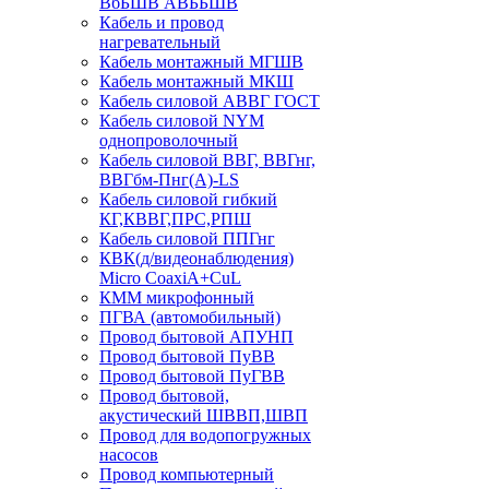
ВбБШВ АВББШВ
Кабель и провод
нагревательный
Кабель монтажный МГШВ
Кабель монтажный МКШ
Кабель силовой АВВГ ГОСТ
Кабель силовой NYM
однопроволочный
Кабель силовой ВВГ, ВВГнг,
ВВГбм-Пнг(А)-LS
Кабель силовой гибкий
КГ,КВВГ,ПРС,РПШ
Кабель силовой ППГнг
КВК(д/видеонаблюдения)
Micro CoaxiA+CuL
КММ микрофонный
ПГВА (автомобильный)
Провод бытовой АПУНП
Провод бытовой ПуВВ
Провод бытовой ПуГВВ
Провод бытовой,
акустический ШВВП,ШВП
Провод для водопогружных
насосов
Провод компьютерный