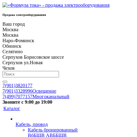
Продажа электрооборудования
Ваш город
Москва
Москва
Наро-Фоминск
Обнинск
Селятино
Серпухов Борисовское шоссе
Серпухов ул.Новая
Чехов
7(901)3820177
7(901)3328996
Освещение
7(499)7077157
Многоканальный
Звоните с 9:00 до 19:00
Каталог
Кабель, провод
Кабель бронированный
ВбБШВ АВББШВ