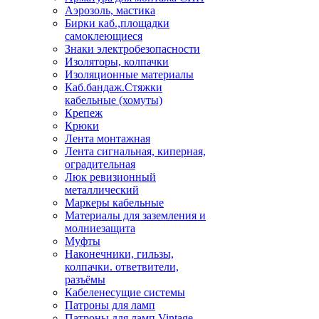
Аэрозоль, мастика
Бирки каб.,площадки
самоклеющиеся
Знаки электробезопасности
Изоляторы, колпачки
Изоляционные материалы
Каб.бандаж.Стяжки
кабельные (хомуты)
Крепеж
Крюки
Лента монтажная
Лента сигнальная, киперная,
оградительная
Люк ревизионный
металлический
Маркеры кабельные
Материалы для заземления и
молниезащита
Муфты
Наконечники, гильзы,
колпачки. ответвители,
разъёмы
Кабеленесущие системы
Патроны для ламп
Патроны для ламп Vintage