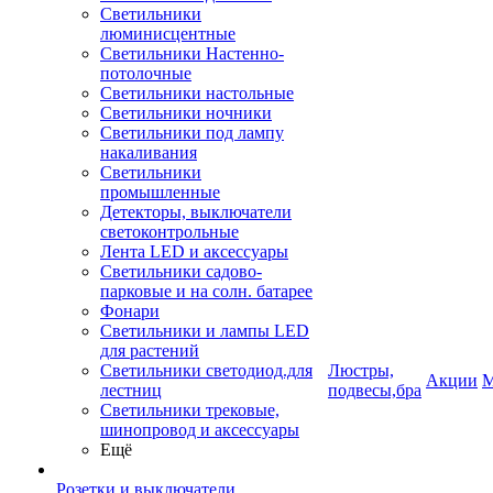
Светильники
люминисцентные
Светильники Настенно-
потолочные
Светильники настольные
Светильники ночники
Светильники под лампу
накаливания
Светильники
промышленные
Детекторы, выключатели
светоконтрольные
Лента LED и аксессуары
Светильники садово-
парковые и на солн. батарее
Фонари
Светильники и лампы LED
для растений
Светильники светодиод.для
Люстры,
Акции
М
лестниц
подвесы,бра
Светильники трековые,
шинопровод и аксессуары
Ещё
Розетки и выключатели