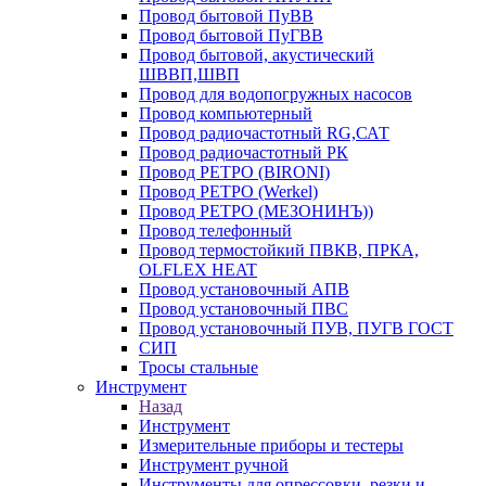
Провод бытовой ПуВВ
Провод бытовой ПуГВВ
Провод бытовой, акустический
ШВВП,ШВП
Провод для водопогружных насосов
Провод компьютерный
Провод радиочастотный RG,САТ
Провод радиочастотный РК
Провод РЕТРО (BIRONI)
Провод РЕТРО (Werkel)
Провод РЕТРО (МЕЗОНИНЪ))
Провод телефонный
Провод термостойкий ПВКВ, ПРКА,
OLFLEX HEAT
Провод установочный АПВ
Провод установочный ПВС
Провод установочный ПУВ, ПУГВ ГОСТ
СИП
Тросы стальные
Инструмент
Назад
Инструмент
Измерительные приборы и тестеры
Инструмент ручной
Инструменты для опрессовки, резки и