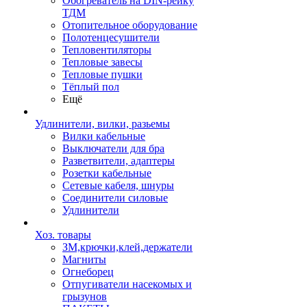
Обогреватель на DIN-рейку
ТДМ
Отопительное оборудование
Полотенцесушители
Тепловентиляторы
Тепловые завесы
Тепловые пушки
Тёплый пол
Ещё
Удлинители, вилки, разьемы
Вилки кабельные
Выключатели для бра
Разветвители, адаптеры
Розетки кабельные
Сетевые кабеля, шнуры
Соединители силовые
Удлинители
Хоз. товары
ЗМ,крючки,клей,держатели
Магниты
Огнеборец
Отпугиватели насекомых и
грызунов