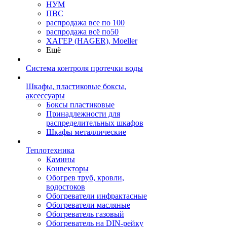
НУМ
ПВС
распродажа все по 100
распродажа всё по50
ХАГЕР (HAGER), Moeller
Ещё
Система контроля протечки воды
Шкафы, пластиковые боксы,
аксессуары
Боксы пластиковые
Принадлежности для
распределительных шкафов
Шкафы металлические
Теплотехника
Камины
Конвекторы
Обогрев труб, кровли,
водостоков
Обогреватели инфрактасные
Обогреватели масляные
Обогреватель газовый
Обогреватель на DIN-рейку