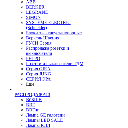
ABB
BERKER
LEGRAND
SIMON
SYSTEME ELECTRIC
(Schneider)
Блоки электроустановочные
Веркель Швеция
ГУСИ Серия
Распродажа розетки и
выключатели
РЕТРО
Розетки и выключатели ТДМ
Серия GIRA
Серия JUNG
СЕРИЯ ЭРА
Ещё
РАСПРОДАЖА!!!
ВбБШВ
ВВГ
ВВГнг
Лампа GE галогенн
Лампы LED SALE
Лампы КЛЛ