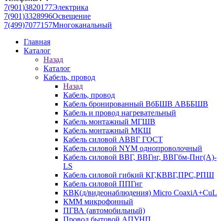
7(901)3820177
Электрика
7(901)3328996
Освещение
7(499)7077157
Многоканальный
Главная
Каталог
Назад
Каталог
Кабель, провод
Назад
Кабель, провод
Кабель бронированный ВбБШВ АВББШВ
Кабель и провод нагревательный
Кабель монтажный МГШВ
Кабель монтажный МКШ
Кабель силовой АВВГ ГОСТ
Кабель силовой NYM однопроволочный
Кабель силовой ВВГ, ВВГнг, ВВГбм-Пнг(А)-
LS
Кабель силовой гибкий КГ,КВВГ,ПРС,РПШ
Кабель силовой ППГнг
КВК(д/видеонаблюдения) Micro CoaxiA+CuL
КММ микрофонный
ПГВА (автомобильный)
Провод бытовой АПУНП