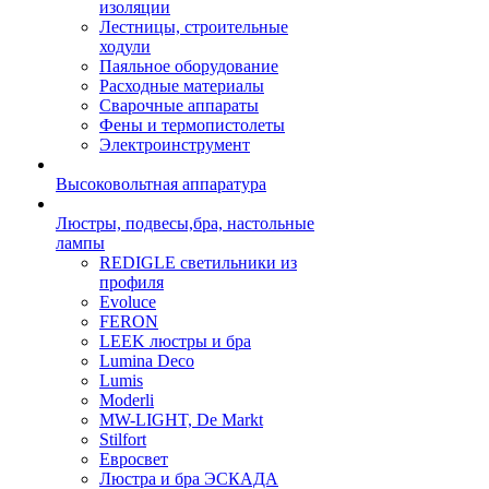
изоляции
Лестницы, строительные
ходули
Паяльное оборудование
Расходные материалы
Сварочные аппараты
Фены и термопистолеты
Электроинструмент
Высоковольтная аппаратура
Люстры, подвесы,бра, настольные
лампы
REDIGLE светильники из
профиля
Evoluce
FERON
LEEK люстры и бра
Lumina Deco
Lumis
Moderli
MW-LIGHT, De Markt
Stilfort
Евросвет
Люстра и бра ЭСКАДА