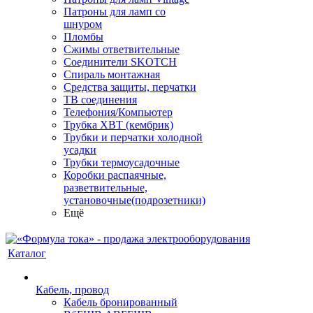
Патроны для ламп со
шнуром
Пломбы
Сжимы ответвительные
Соединители SKOTCH
Спираль монтажная
Средства защиты, перчатки
ТВ соединения
Телефония/Компьютер
Трубка ХВТ (кембрик)
Трубки и перчатки холодной
усадки
Трубки термоусадочные
Коробки распаячные,
разветвительные,
установочные(подрозетники)
Ещё
Каталог
Кабель, провод
Кабель бронированный