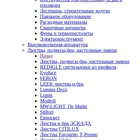
изоляции
Лестницы, строительные ходули
Паяльное оборудование
Расходные материалы
Сварочные аппараты
Фены и термопистолеты
Электроинструмент
Высоковольтная аппаратура
Люстры, подвесы,бра, настольные лампы
Назад
Люстры, подвесы,бра, настольные лампы
REDIGLE светильники из профиля
Evoluce
FERON
LEEK люстры и бра
Lumina Deco
Lumis
Moderli
MW-LIGHT, De Markt
Stilfort
Евросвет
Люстра и бра ЭСКАДА
Люстры CITILUX
Люстры Favourite, F-Promo