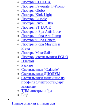
Люстры CITILUX
Люстры Favourite, F-Promo
Люстры Globo
Люстры Kink Light
Люстры Lussole
Люстры Rivoli, ЭРА
Люстры ST LUCE
Люстры и Бра Artis Luce
Люстры и бра Arte Lamp
Люстры и Бра Benetti
Люстры и бра Maytoni и
Freya
Люстры МаксЛайт
Люстры, светильники EGLO
Плафон
Разные
Светильники "Galassie"
Светильники ДИОЛУМ
Светильники линейные из
профиля Электростандарт
заказные
ТДМ люстры и бра
Ещё
Низковольтная аппаратура