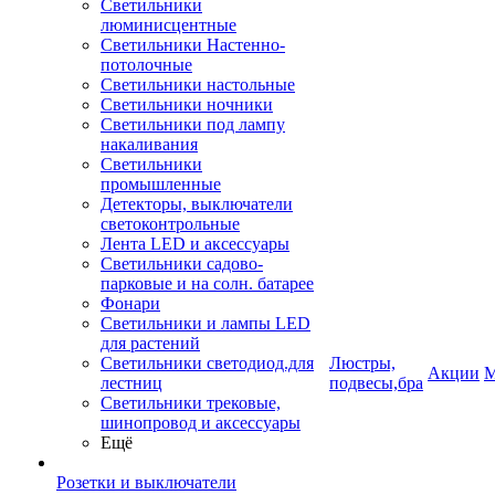
Светильники
люминисцентные
Светильники Настенно-
потолочные
Светильники настольные
Светильники ночники
Светильники под лампу
накаливания
Светильники
промышленные
Детекторы, выключатели
светоконтрольные
Лента LED и аксессуары
Светильники садово-
парковые и на солн. батарее
Фонари
Светильники и лампы LED
для растений
Светильники светодиод.для
Люстры,
Акции
М
лестниц
подвесы,бра
Светильники трековые,
шинопровод и аксессуары
Ещё
Розетки и выключатели