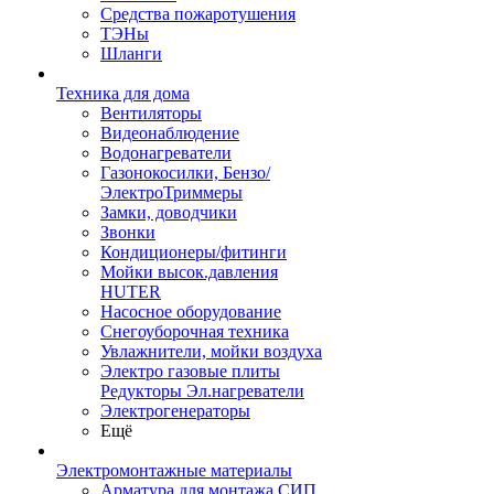
Средства пожаротушения
ТЭНы
Шланги
Техника для дома
Вентиляторы
Видеонаблюдение
Водонагреватели
Газонокосилки, Бензо/
ЭлектроТриммеры
Замки, доводчики
Звонки
Кондиционеры/фитинги
Мойки высок.давления
HUTER
Насосное оборудование
Снегоуборочная техника
Увлажнители, мойки воздуха
Электро газовые плиты
Редукторы Эл.нагреватели
Электрогенераторы
Ещё
Электромонтажные материалы
Арматура для монтажа СИП