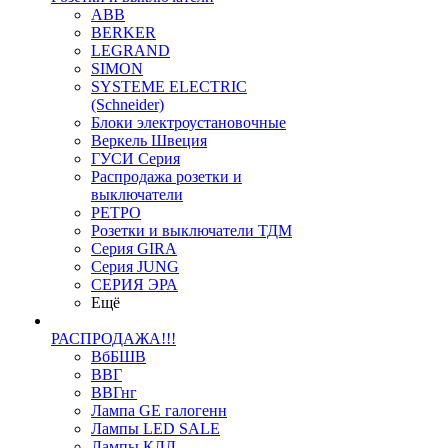
ABB
BERKER
LEGRAND
SIMON
SYSTEME ELECTRIC
(Schneider)
Блоки электроустановочные
Веркель Швеция
ГУСИ Серия
Распродажа розетки и
выключатели
РЕТРО
Розетки и выключатели ТДМ
Серия GIRA
Серия JUNG
СЕРИЯ ЭРА
Ещё
РАСПРОДАЖА!!!
ВбБШВ
ВВГ
ВВГнг
Лампа GE галогенн
Лампы LED SALE
Лампы КЛЛ