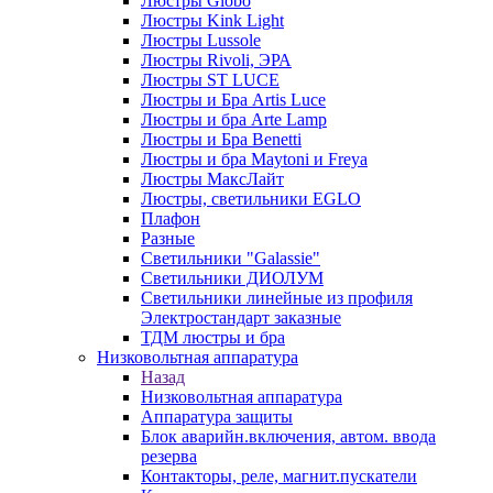
Люстры Globo
Люстры Kink Light
Люстры Lussole
Люстры Rivoli, ЭРА
Люстры ST LUCE
Люстры и Бра Artis Luce
Люстры и бра Arte Lamp
Люстры и Бра Benetti
Люстры и бра Maytoni и Freya
Люстры МаксЛайт
Люстры, светильники EGLO
Плафон
Разные
Светильники "Galassie"
Светильники ДИОЛУМ
Светильники линейные из профиля
Электростандарт заказные
ТДМ люстры и бра
Низковольтная аппаратура
Назад
Низковольтная аппаратура
Аппаратура защиты
Блок аварийн.включения, автом. ввода
резерва
Контакторы, реле, магнит.пускатели