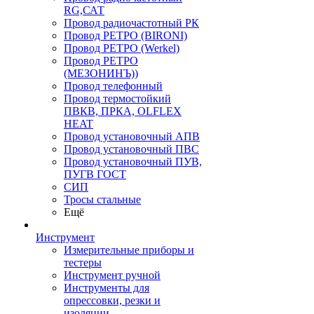
RG,САТ
Провод радиочастотный РК
Провод РЕТРО (BIRONI)
Провод РЕТРО (Werkel)
Провод РЕТРО
(МЕЗОНИНЪ))
Провод телефонный
Провод термостойкий
ПВКВ, ПРКА, OLFLEX
HEAT
Провод установочный АПВ
Провод установочный ПВС
Провод установочный ПУВ,
ПУГВ ГОСТ
СИП
Тросы стальные
Ещё
Инструмент
Измерительные приборы и
тестеры
Инструмент ручной
Инструменты для
опрессовки, резки и
изоляции