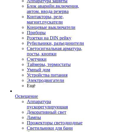
Аппаратура защиты
Блок аварийн.включения,
автом. ввода резерва
Контакторы, реле,
магнит.пускатели
Концевые выключатели
Приборы
Розетки на DIN рейку
Рубильники, разъединители
Светосигнальная арматура,
посты, кнопки
Счетчики
Таймеры, термостаты
Умный дом
Устройства питания
Электродвигатели
Ещё
Освещение
Аппаратура
пускорегулирующая
Декоративный свет
Лампы
Прожекторы светодиодные
Светильники для бани