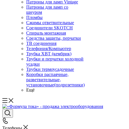
Патроны для ламп Vintage
Патроны для ламп со
шнуром
Пломбы
Сжимы ответвительные
Соединители SKOTCH
Спираль монтажная
Средства защиты, перчатки
ТВ соединения
Телефония/Компьютер
Трубка ХВТ (кембрик)
Трубки и перчатки холодной
усадки
Трубки термоусадочные
Коробки распаячные,
разветвительные,
установочные(подрозетники)
Ещё
Телефоны