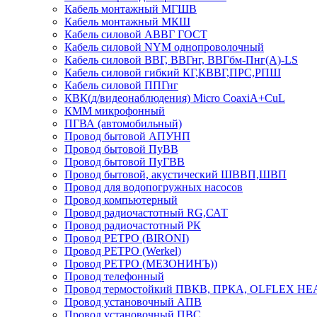
Кабель монтажный МГШВ
Кабель монтажный МКШ
Кабель силовой АВВГ ГОСТ
Кабель силовой NYM однопроволочный
Кабель силовой ВВГ, ВВГнг, ВВГбм-Пнг(А)-LS
Кабель силовой гибкий КГ,КВВГ,ПРС,РПШ
Кабель силовой ППГнг
КВК(д/видеонаблюдения) Micro CoaxiA+CuL
КММ микрофонный
ПГВА (автомобильный)
Провод бытовой АПУНП
Провод бытовой ПуВВ
Провод бытовой ПуГВВ
Провод бытовой, акустический ШВВП,ШВП
Провод для водопогружных насосов
Провод компьютерный
Провод радиочастотный RG,САТ
Провод радиочастотный РК
Провод РЕТРО (BIRONI)
Провод РЕТРО (Werkel)
Провод РЕТРО (МЕЗОНИНЪ))
Провод телефонный
Провод термостойкий ПВКВ, ПРКА, OLFLEX HE
Провод установочный АПВ
Провод установочный ПВС