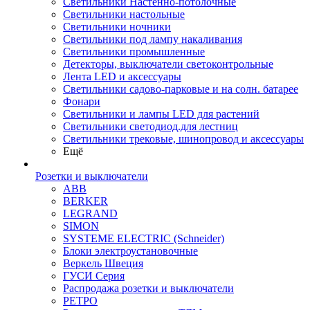
Светильники Настенно-потолочные
Светильники настольные
Светильники ночники
Светильники под лампу накаливания
Светильники промышленные
Детекторы, выключатели светоконтрольные
Лента LED и аксессуары
Светильники садово-парковые и на солн. батарее
Фонари
Светильники и лампы LED для растений
Светильники светодиод.для лестниц
Светильники трековые, шинопровод и аксессуары
Ещё
Розетки и выключатели
ABB
BERKER
LEGRAND
SIMON
SYSTEME ELECTRIC (Schneider)
Блоки электроустановочные
Веркель Швеция
ГУСИ Серия
Распродажа розетки и выключатели
РЕТРО