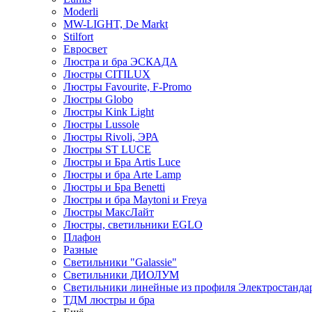
Moderli
MW-LIGHT, De Markt
Stilfort
Евросвет
Люстра и бра ЭСКАДА
Люстры CITILUX
Люстры Favourite, F-Promo
Люстры Globo
Люстры Kink Light
Люстры Lussole
Люстры Rivoli, ЭРА
Люстры ST LUCE
Люстры и Бра Artis Luce
Люстры и бра Arte Lamp
Люстры и Бра Benetti
Люстры и бра Maytoni и Freya
Люстры МаксЛайт
Люстры, светильники EGLO
Плафон
Разные
Светильники "Galassie"
Светильники ДИОЛУМ
Светильники линейные из профиля Электростандар
ТДМ люстры и бра