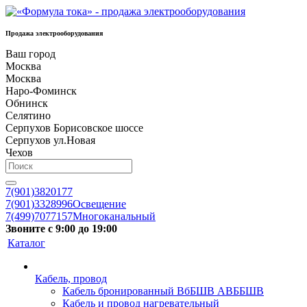
Продажа электрооборудования
Ваш город
Москва
Москва
Наро-Фоминск
Обнинск
Селятино
Серпухов Борисовское шоссе
Серпухов ул.Новая
Чехов
7(901)3820177
7(901)3328996
Освещение
7(499)7077157
Многоканальный
Звоните с 9:00 до 19:00
Каталог
Кабель, провод
Кабель бронированный ВбБШВ АВББШВ
Кабель и провод нагревательный