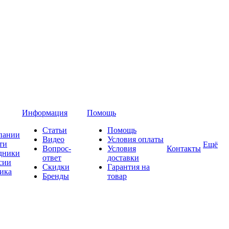
Информация
Помощь
Статьи
Помощь
пании
Видео
Условия оплаты
ти
Ещё
Вопрос-
Условия
Контакты
дники
ответ
доставки
сии
Скидки
Гарантия на
ика
Бренды
товар