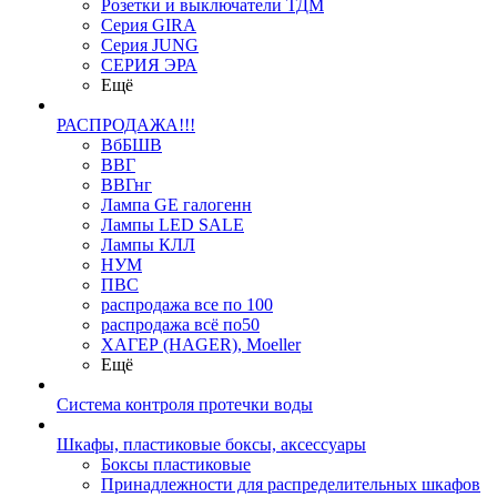
Розетки и выключатели ТДМ
Серия GIRA
Серия JUNG
СЕРИЯ ЭРА
Ещё
РАСПРОДАЖА!!!
ВбБШВ
ВВГ
ВВГнг
Лампа GE галогенн
Лампы LED SALE
Лампы КЛЛ
НУМ
ПВС
распродажа все по 100
распродажа всё по50
ХАГЕР (HAGER), Moeller
Ещё
Система контроля протечки воды
Шкафы, пластиковые боксы, аксессуары
Боксы пластиковые
Принадлежности для распределительных шкафов