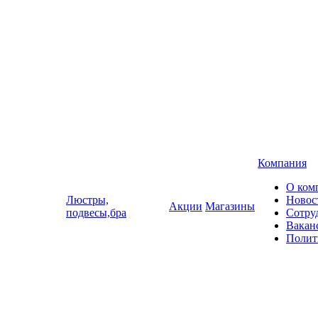
Компания
О ком
Люстры,
Новос
Акции
Магазины
подвесы,бра
Сотру
Вакан
Полит