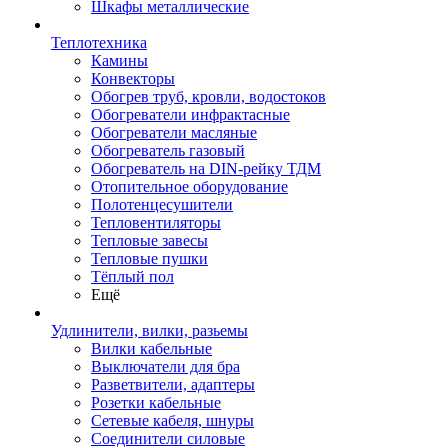
Шкафы металлические
Теплотехника
Камины
Конвекторы
Обогрев труб, кровли, водостоков
Обогреватели инфрактасные
Обогреватели масляные
Обогреватель газовый
Обогреватель на DIN-рейку ТДМ
Отопительное оборудование
Полотенцесушители
Тепловентиляторы
Тепловые завесы
Тепловые пушки
Тёплый пол
Ещё
Удлинители, вилки, разьемы
Вилки кабельные
Выключатели для бра
Разветвители, адаптеры
Розетки кабельные
Сетевые кабеля, шнуры
Соединители силовые