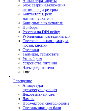
Аппаратура защиты
Блок аварийн.включения,
автом. ввода резерва
Контакторы, реле,
магнит.пускатели
Концевые выключатели
Приборы
Розетки на DIN рейку
Рубильники, разъединители
Светосигнальная арматура,
посты, кнопки
Счетчики
Таймеры, термостаты
Умный дом
Устройства питания
Электродвигатели
Ещё
Освещение
Аппаратура
пускорегулирующая
Декоративный свет
Лампы
Прожекторы светодиодные
Светильники для бани