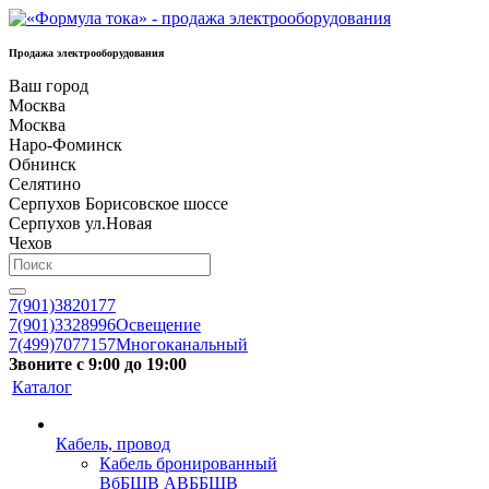
Продажа электрооборудования
Ваш город
Москва
Москва
Наро-Фоминск
Обнинск
Селятино
Серпухов Борисовское шоссе
Серпухов ул.Новая
Чехов
7(901)3820177
7(901)3328996
Освещение
7(499)7077157
Многоканальный
Звоните с 9:00 до 19:00
Каталог
Кабель, провод
Кабель бронированный
ВбБШВ АВББШВ