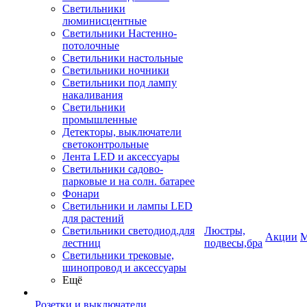
Светильники
люминисцентные
Светильники Настенно-
потолочные
Светильники настольные
Светильники ночники
Светильники под лампу
накаливания
Светильники
промышленные
Детекторы, выключатели
светоконтрольные
Лента LED и аксессуары
Светильники садово-
парковые и на солн. батарее
Фонари
Светильники и лампы LED
для растений
Светильники светодиод.для
Люстры,
Акции
М
лестниц
подвесы,бра
Светильники трековые,
шинопровод и аксессуары
Ещё
Розетки и выключатели