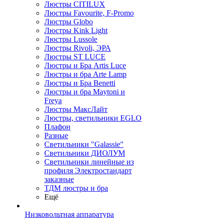
Люстры CITILUX
Люстры Favourite, F-Promo
Люстры Globo
Люстры Kink Light
Люстры Lussole
Люстры Rivoli, ЭРА
Люстры ST LUCE
Люстры и Бра Artis Luce
Люстры и бра Arte Lamp
Люстры и Бра Benetti
Люстры и бра Maytoni и
Freya
Люстры МаксЛайт
Люстры, светильники EGLO
Плафон
Разные
Светильники "Galassie"
Светильники ДИОЛУМ
Светильники линейные из
профиля Электростандарт
заказные
ТДМ люстры и бра
Ещё
Низковольтная аппаратура