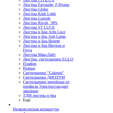
Люстры CITILUX
Люстры Favourite, F-Promo
Люстры Globo
Люстры Kink Light
Люстры Lussole
Люстры Rivoli, ЭРА
Люстры ST LUCE
Люстры и Бра Artis Luce
Люстры и бра Arte Lamp
Люстры и Бра Benetti
Люстры и бра Maytoni и
Freya
Люстры МаксЛайт
Люстры, светильники EGLO
Плафон
Разные
Светильники "Galassie"
Светильники ДИОЛУМ
Светильники линейные из
профиля Электростандарт
заказные
ТДМ люстры и бра
Ещё
Низковольтная аппаратура