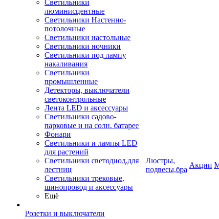
Светильники
люминисцентные
Светильники Настенно-
потолочные
Светильники настольные
Светильники ночники
Светильники под лампу
накаливания
Светильники
промышленные
Детекторы, выключатели
светоконтрольные
Лента LED и аксессуары
Светильники садово-
парковые и на солн. батарее
Фонари
Светильники и лампы LED
для растений
Светильники светодиод.для
Люстры,
Акции
М
лестниц
подвесы,бра
Светильники трековые,
шинопровод и аксессуары
Ещё
Розетки и выключатели