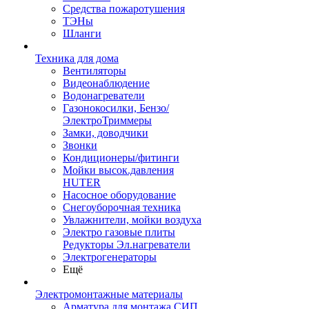
Средства пожаротушения
ТЭНы
Шланги
Техника для дома
Вентиляторы
Видеонаблюдение
Водонагреватели
Газонокосилки, Бензо/
ЭлектроТриммеры
Замки, доводчики
Звонки
Кондиционеры/фитинги
Мойки высок.давления
HUTER
Насосное оборудование
Снегоуборочная техника
Увлажнители, мойки воздуха
Электро газовые плиты
Редукторы Эл.нагреватели
Электрогенераторы
Ещё
Электромонтажные материалы
Арматура для монтажа СИП