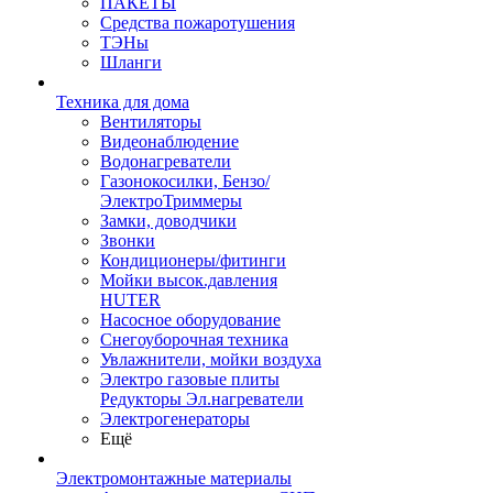
ПАКЕТЫ
Средства пожаротушения
ТЭНы
Шланги
Техника для дома
Вентиляторы
Видеонаблюдение
Водонагреватели
Газонокосилки, Бензо/
ЭлектроТриммеры
Замки, доводчики
Звонки
Кондиционеры/фитинги
Мойки высок.давления
HUTER
Насосное оборудование
Снегоуборочная техника
Увлажнители, мойки воздуха
Электро газовые плиты
Редукторы Эл.нагреватели
Электрогенераторы
Ещё
Электромонтажные материалы