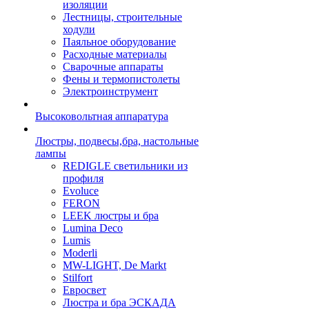
изоляции
Лестницы, строительные
ходули
Паяльное оборудование
Расходные материалы
Сварочные аппараты
Фены и термопистолеты
Электроинструмент
Высоковольтная аппаратура
Люстры, подвесы,бра, настольные
лампы
REDIGLE светильники из
профиля
Evoluce
FERON
LEEK люстры и бра
Lumina Deco
Lumis
Moderli
MW-LIGHT, De Markt
Stilfort
Евросвет
Люстра и бра ЭСКАДА