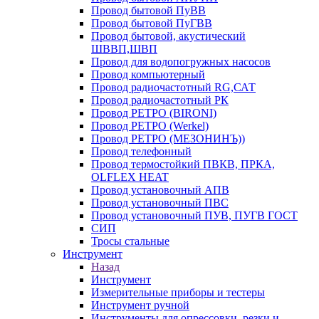
Провод бытовой ПуВВ
Провод бытовой ПуГВВ
Провод бытовой, акустический
ШВВП,ШВП
Провод для водопогружных насосов
Провод компьютерный
Провод радиочастотный RG,САТ
Провод радиочастотный РК
Провод РЕТРО (BIRONI)
Провод РЕТРО (Werkel)
Провод РЕТРО (МЕЗОНИНЪ))
Провод телефонный
Провод термостойкий ПВКВ, ПРКА,
OLFLEX HEAT
Провод установочный АПВ
Провод установочный ПВС
Провод установочный ПУВ, ПУГВ ГОСТ
СИП
Тросы стальные
Инструмент
Назад
Инструмент
Измерительные приборы и тестеры
Инструмент ручной
Инструменты для опрессовки, резки и