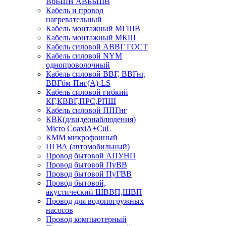
ВбБШВ АВББШВ
Кабель и провод
нагревательный
Кабель монтажный МГШВ
Кабель монтажный МКШ
Кабель силовой АВВГ ГОСТ
Кабель силовой NYM
однопроволочный
Кабель силовой ВВГ, ВВГнг,
ВВГбм-Пнг(А)-LS
Кабель силовой гибкий
КГ,КВВГ,ПРС,РПШ
Кабель силовой ППГнг
КВК(д/видеонаблюдения)
Micro CoaxiA+CuL
КММ микрофонный
ПГВА (автомобильный)
Провод бытовой АПУНП
Провод бытовой ПуВВ
Провод бытовой ПуГВВ
Провод бытовой,
акустический ШВВП,ШВП
Провод для водопогружных
насосов
Провод компьютерный