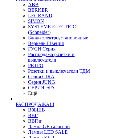
ABB
BERKER
LEGRAND
SIMON
SYSTEME ELECTRIC
(Schneider)
Блоки электроустановочные
Веркель Швеция
ГУСИ Серия
Распродажа розетки и
выключатели
РЕТРО
Розетки и выключатели ТДМ
Серия GIRA
Серия JUNG
СЕРИЯ ЭРА
Ещё
РАСПРОДАЖА!!!
ВбБШВ
ВВГ
ВВГнг
Лампа GE галогенн
Лампы LED SALE
Лампы КЛЛ