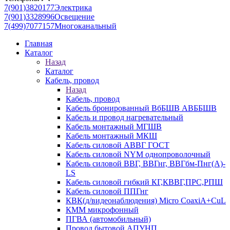
7(901)3820177
Электрика
7(901)3328996
Освещение
7(499)7077157
Многоканальный
Главная
Каталог
Назад
Каталог
Кабель, провод
Назад
Кабель, провод
Кабель бронированный ВбБШВ АВББШВ
Кабель и провод нагревательный
Кабель монтажный МГШВ
Кабель монтажный МКШ
Кабель силовой АВВГ ГОСТ
Кабель силовой NYM однопроволочный
Кабель силовой ВВГ, ВВГнг, ВВГбм-Пнг(А)-
LS
Кабель силовой гибкий КГ,КВВГ,ПРС,РПШ
Кабель силовой ППГнг
КВК(д/видеонаблюдения) Micro CoaxiA+CuL
КММ микрофонный
ПГВА (автомобильный)
Провод бытовой АПУНП