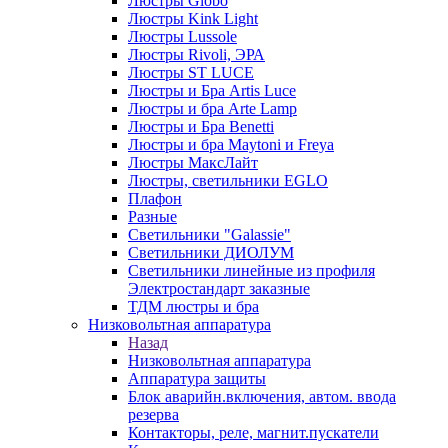
Люстры Globo
Люстры Kink Light
Люстры Lussole
Люстры Rivoli, ЭРА
Люстры ST LUCE
Люстры и Бра Artis Luce
Люстры и бра Arte Lamp
Люстры и Бра Benetti
Люстры и бра Maytoni и Freya
Люстры МаксЛайт
Люстры, светильники EGLO
Плафон
Разные
Светильники "Galassie"
Светильники ДИОЛУМ
Светильники линейные из профиля
Электростандарт заказные
ТДМ люстры и бра
Низковольтная аппаратура
Назад
Низковольтная аппаратура
Аппаратура защиты
Блок аварийн.включения, автом. ввода
резерва
Контакторы, реле, магнит.пускатели