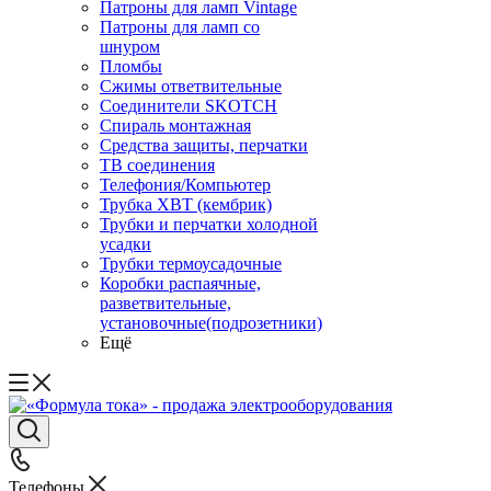
Патроны для ламп Vintage
Патроны для ламп со
шнуром
Пломбы
Сжимы ответвительные
Соединители SKOTCH
Спираль монтажная
Средства защиты, перчатки
ТВ соединения
Телефония/Компьютер
Трубка ХВТ (кембрик)
Трубки и перчатки холодной
усадки
Трубки термоусадочные
Коробки распаячные,
разветвительные,
установочные(подрозетники)
Ещё
Телефоны