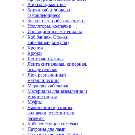
Аэрозоль, мастика
Бирки каб.,площадки
самоклеющиеся
Знаки электробезопасности
Изоляторы, колпачки
Изоляционные материалы
Каб.бандаж.Стяжки
кабельные (хомуты)
Крепеж
Крюки
Лента монтажная
Лента сигнальная, киперная,
оградительная
Люк ревизионный
металлический
Маркеры кабельные
Материалы для заземления и
молниезащита
Муфты
Наконечники, гильзы,
колпачки. ответвители,
разъёмы
Кабеленесущие системы
Патроны для ламп
Патроны для ламп Vintage