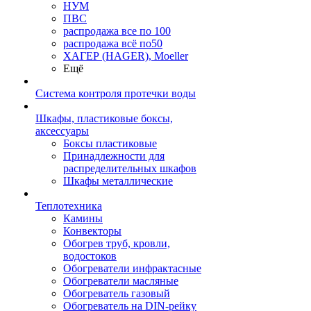
НУМ
ПВС
распродажа все по 100
распродажа всё по50
ХАГЕР (HAGER), Moeller
Ещё
Система контроля протечки воды
Шкафы, пластиковые боксы,
аксессуары
Боксы пластиковые
Принадлежности для
распределительных шкафов
Шкафы металлические
Теплотехника
Камины
Конвекторы
Обогрев труб, кровли,
водостоков
Обогреватели инфрактасные
Обогреватели масляные
Обогреватель газовый
Обогреватель на DIN-рейку