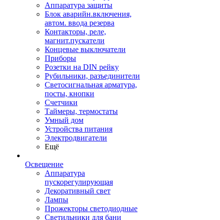
Аппаратура защиты
Блок аварийн.включения,
автом. ввода резерва
Контакторы, реле,
магнит.пускатели
Концевые выключатели
Приборы
Розетки на DIN рейку
Рубильники, разъединители
Светосигнальная арматура,
посты, кнопки
Счетчики
Таймеры, термостаты
Умный дом
Устройства питания
Электродвигатели
Ещё
Освещение
Аппаратура
пускорегулирующая
Декоративный свет
Лампы
Прожекторы светодиодные
Светильники для бани