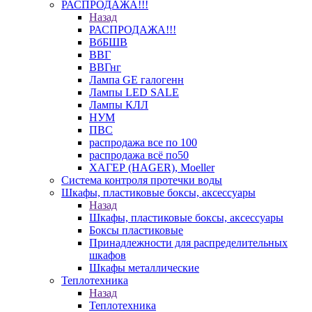
РАСПРОДАЖА!!!
Назад
РАСПРОДАЖА!!!
ВбБШВ
ВВГ
ВВГнг
Лампа GE галогенн
Лампы LED SALE
Лампы КЛЛ
НУМ
ПВС
распродажа все по 100
распродажа всё по50
ХАГЕР (HAGER), Moeller
Система контроля протечки воды
Шкафы, пластиковые боксы, аксессуары
Назад
Шкафы, пластиковые боксы, аксессуары
Боксы пластиковые
Принадлежности для распределительных
шкафов
Шкафы металлические
Теплотехника
Назад
Теплотехника