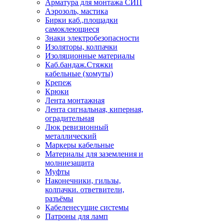
Арматура для монтажа СИП
Аэрозоль, мастика
Бирки каб.,площадки
самоклеющиеся
Знаки электробезопасности
Изоляторы, колпачки
Изоляционные материалы
Каб.бандаж.Стяжки
кабельные (хомуты)
Крепеж
Крюки
Лента монтажная
Лента сигнальная, киперная,
оградительная
Люк ревизионный
металлический
Маркеры кабельные
Материалы для заземления и
молниезащита
Муфты
Наконечники, гильзы,
колпачки. ответвители,
разъёмы
Кабеленесущие системы
Патроны для ламп