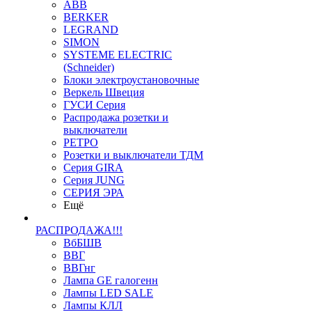
ABB
BERKER
LEGRAND
SIMON
SYSTEME ELECTRIC
(Schneider)
Блоки электроустановочные
Веркель Швеция
ГУСИ Серия
Распродажа розетки и
выключатели
РЕТРО
Розетки и выключатели ТДМ
Серия GIRA
Серия JUNG
СЕРИЯ ЭРА
Ещё
РАСПРОДАЖА!!!
ВбБШВ
ВВГ
ВВГнг
Лампа GE галогенн
Лампы LED SALE
Лампы КЛЛ