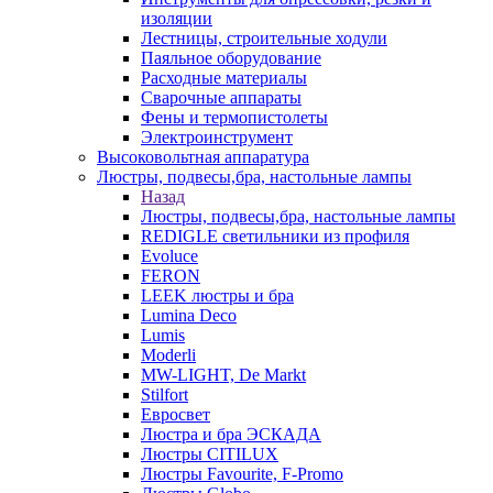
изоляции
Лестницы, строительные ходули
Паяльное оборудование
Расходные материалы
Сварочные аппараты
Фены и термопистолеты
Электроинструмент
Высоковольтная аппаратура
Люстры, подвесы,бра, настольные лампы
Назад
Люстры, подвесы,бра, настольные лампы
REDIGLE светильники из профиля
Evoluce
FERON
LEEK люстры и бра
Lumina Deco
Lumis
Moderli
MW-LIGHT, De Markt
Stilfort
Евросвет
Люстра и бра ЭСКАДА
Люстры CITILUX
Люстры Favourite, F-Promo