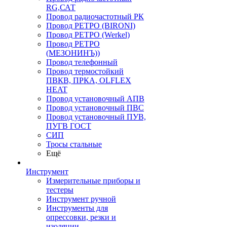
RG,САТ
Провод радиочастотный РК
Провод РЕТРО (BIRONI)
Провод РЕТРО (Werkel)
Провод РЕТРО
(МЕЗОНИНЪ))
Провод телефонный
Провод термостойкий
ПВКВ, ПРКА, OLFLEX
HEAT
Провод установочный АПВ
Провод установочный ПВС
Провод установочный ПУВ,
ПУГВ ГОСТ
СИП
Тросы стальные
Ещё
Инструмент
Измерительные приборы и
тестеры
Инструмент ручной
Инструменты для
опрессовки, резки и
изоляции