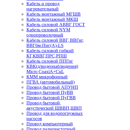
Кабель и провод
нагревательный
Кабель монтажный МГШВ
Кабель монтажный МКШ
Кабель силовой АВВГ ГОСТ
Кабель силовой NYM
однопроволочный
Кабель силовой ВВГ, ВВГнг,
ВВГбм-Пнг(А)-LS
Кабель силовой гибкий
КГ,КВВГ,ПРС,РПШ
Кабель силовой ППГнг
КВК(д/видеонаблюдения)
Micro CoaxiA+CuL
КММ микрофонный
ПГВА (автомобильный)
Провод бытовой АПУНП
Провод бытовой ПуВВ
Провод бытовой ПуГВВ
Провод бытовой,
акустический ШВВП,ШВП
Провод для водопогружных
насосов
Провод компьютерный
Провод радиочастотный