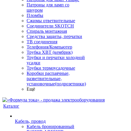
Патроны для ламп со
шнуром
Пломбы
Сжимы ответвительные
Соединители SKOTCH
Спираль монтажная
Средства защиты, перчатки
ТВ соединения
Телефония/Компьютер
Трубка ХВТ (кембрик)
Трубки и перчатки холодной
усадки
Трубки термоусадочные
Коробки распаячные,
разветвительные,
установочные(подрозетники)
Ещё
Каталог
Кабель, провод
Кабель бронированный