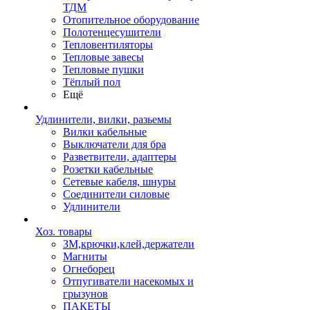
ТДМ
Отопительное оборудование
Полотенцесушители
Тепловентиляторы
Тепловые завесы
Тепловые пушки
Тёплый пол
Ещё
Удлинители, вилки, разьемы
Вилки кабельные
Выключатели для бра
Разветвители, адаптеры
Розетки кабельные
Сетевые кабеля, шнуры
Соединители силовые
Удлинители
Хоз. товары
ЗМ,крючки,клей,держатели
Магниты
Огнеборец
Отпугиватели насекомых и
грызунов
ПАКЕТЫ