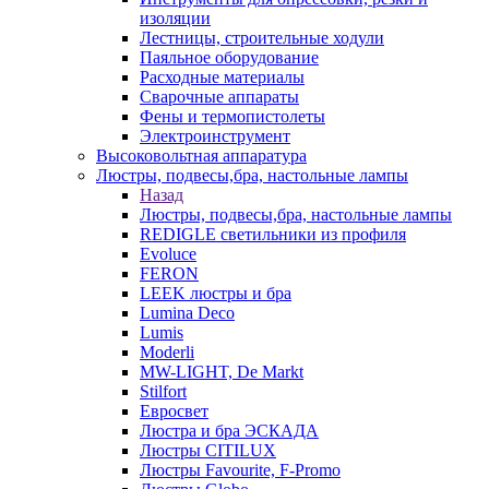
изоляции
Лестницы, строительные ходули
Паяльное оборудование
Расходные материалы
Сварочные аппараты
Фены и термопистолеты
Электроинструмент
Высоковольтная аппаратура
Люстры, подвесы,бра, настольные лампы
Назад
Люстры, подвесы,бра, настольные лампы
REDIGLE светильники из профиля
Evoluce
FERON
LEEK люстры и бра
Lumina Deco
Lumis
Moderli
MW-LIGHT, De Markt
Stilfort
Евросвет
Люстра и бра ЭСКАДА
Люстры CITILUX
Люстры Favourite, F-Promo