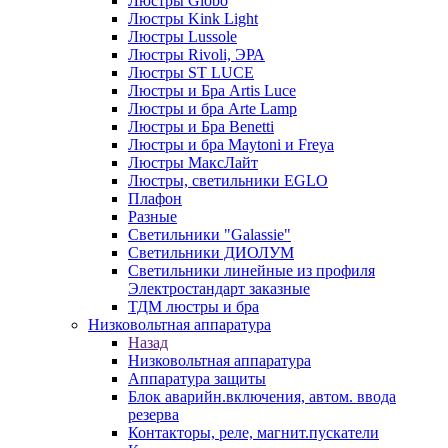
Люстры Globo
Люстры Kink Light
Люстры Lussole
Люстры Rivoli, ЭРА
Люстры ST LUCE
Люстры и Бра Artis Luce
Люстры и бра Arte Lamp
Люстры и Бра Benetti
Люстры и бра Maytoni и Freya
Люстры МаксЛайт
Люстры, светильники EGLO
Плафон
Разные
Светильники "Galassie"
Светильники ДИОЛУМ
Светильники линейные из профиля
Электростандарт заказные
ТДМ люстры и бра
Низковольтная аппаратура
Назад
Низковольтная аппаратура
Аппаратура защиты
Блок аварийн.включения, автом. ввода
резерва
Контакторы, реле, магнит.пускатели