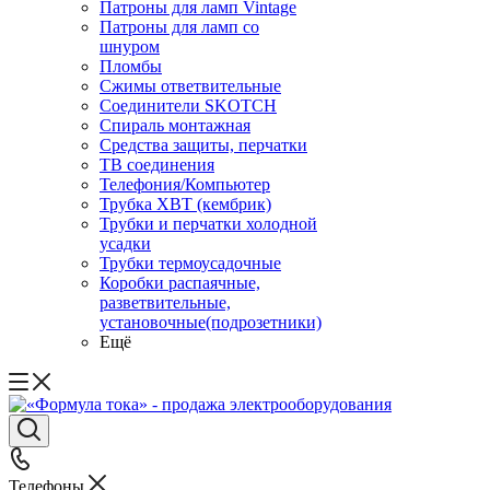
Патроны для ламп Vintage
Патроны для ламп со
шнуром
Пломбы
Сжимы ответвительные
Соединители SKOTCH
Спираль монтажная
Средства защиты, перчатки
ТВ соединения
Телефония/Компьютер
Трубка ХВТ (кембрик)
Трубки и перчатки холодной
усадки
Трубки термоусадочные
Коробки распаячные,
разветвительные,
установочные(подрозетники)
Ещё
Телефоны