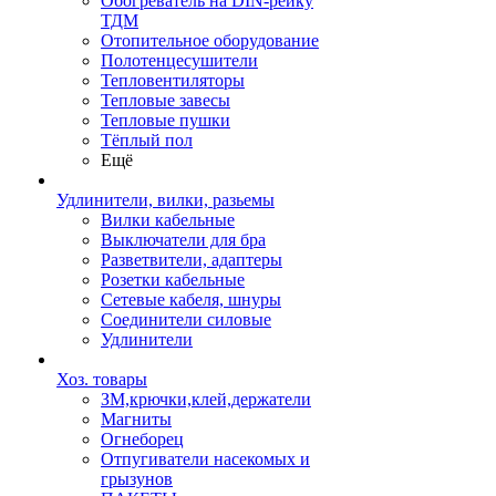
Обогреватель на DIN-рейку
ТДМ
Отопительное оборудование
Полотенцесушители
Тепловентиляторы
Тепловые завесы
Тепловые пушки
Тёплый пол
Ещё
Удлинители, вилки, разьемы
Вилки кабельные
Выключатели для бра
Разветвители, адаптеры
Розетки кабельные
Сетевые кабеля, шнуры
Соединители силовые
Удлинители
Хоз. товары
ЗМ,крючки,клей,держатели
Магниты
Огнеборец
Отпугиватели насекомых и
грызунов