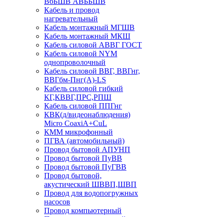
ВбБШВ АВББШВ
Кабель и провод
нагревательный
Кабель монтажный МГШВ
Кабель монтажный МКШ
Кабель силовой АВВГ ГОСТ
Кабель силовой NYM
однопроволочный
Кабель силовой ВВГ, ВВГнг,
ВВГбм-Пнг(А)-LS
Кабель силовой гибкий
КГ,КВВГ,ПРС,РПШ
Кабель силовой ППГнг
КВК(д/видеонаблюдения)
Micro CoaxiA+CuL
КММ микрофонный
ПГВА (автомобильный)
Провод бытовой АПУНП
Провод бытовой ПуВВ
Провод бытовой ПуГВВ
Провод бытовой,
акустический ШВВП,ШВП
Провод для водопогружных
насосов
Провод компьютерный