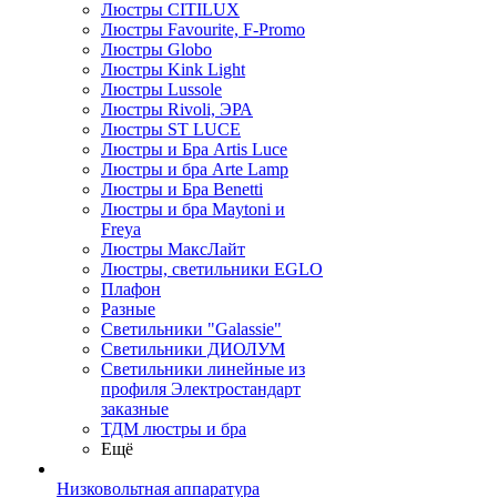
Люстры CITILUX
Люстры Favourite, F-Promo
Люстры Globo
Люстры Kink Light
Люстры Lussole
Люстры Rivoli, ЭРА
Люстры ST LUCE
Люстры и Бра Artis Luce
Люстры и бра Arte Lamp
Люстры и Бра Benetti
Люстры и бра Maytoni и
Freya
Люстры МаксЛайт
Люстры, светильники EGLO
Плафон
Разные
Светильники "Galassie"
Светильники ДИОЛУМ
Светильники линейные из
профиля Электростандарт
заказные
ТДМ люстры и бра
Ещё
Низковольтная аппаратура