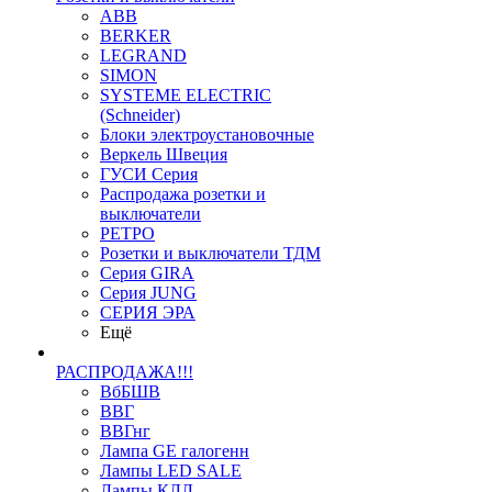
ABB
BERKER
LEGRAND
SIMON
SYSTEME ELECTRIC
(Schneider)
Блоки электроустановочные
Веркель Швеция
ГУСИ Серия
Распродажа розетки и
выключатели
РЕТРО
Розетки и выключатели ТДМ
Серия GIRA
Серия JUNG
СЕРИЯ ЭРА
Ещё
РАСПРОДАЖА!!!
ВбБШВ
ВВГ
ВВГнг
Лампа GE галогенн
Лампы LED SALE
Лампы КЛЛ