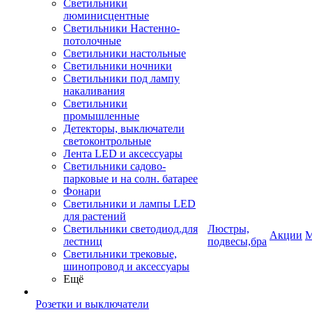
Светильники
люминисцентные
Светильники Настенно-
потолочные
Светильники настольные
Светильники ночники
Светильники под лампу
накаливания
Светильники
промышленные
Детекторы, выключатели
светоконтрольные
Лента LED и аксессуары
Светильники садово-
парковые и на солн. батарее
Фонари
Светильники и лампы LED
для растений
Светильники светодиод.для
Люстры,
Акции
М
лестниц
подвесы,бра
Светильники трековые,
шинопровод и аксессуары
Ещё
Розетки и выключатели