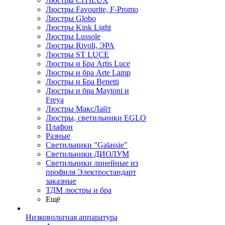
Люстры CITILUX
Люстры Favourite, F-Promo
Люстры Globo
Люстры Kink Light
Люстры Lussole
Люстры Rivoli, ЭРА
Люстры ST LUCE
Люстры и Бра Artis Luce
Люстры и бра Arte Lamp
Люстры и Бра Benetti
Люстры и бра Maytoni и
Freya
Люстры МаксЛайт
Люстры, светильники EGLO
Плафон
Разные
Светильники "Galassie"
Светильники ДИОЛУМ
Светильники линейные из
профиля Электростандарт
заказные
ТДМ люстры и бра
Ещё
Низковольтная аппаратура