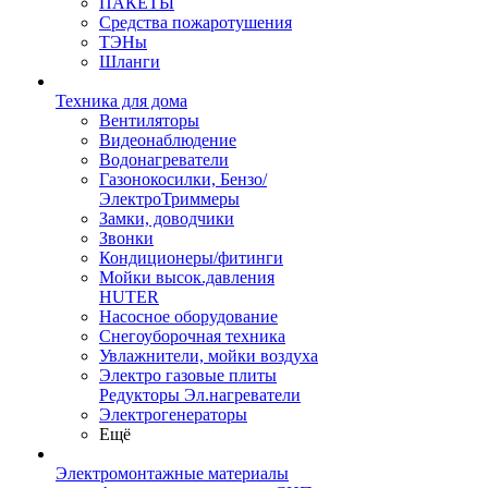
ПАКЕТЫ
Средства пожаротушения
ТЭНы
Шланги
Техника для дома
Вентиляторы
Видеонаблюдение
Водонагреватели
Газонокосилки, Бензо/
ЭлектроТриммеры
Замки, доводчики
Звонки
Кондиционеры/фитинги
Мойки высок.давления
HUTER
Насосное оборудование
Снегоуборочная техника
Увлажнители, мойки воздуха
Электро газовые плиты
Редукторы Эл.нагреватели
Электрогенераторы
Ещё
Электромонтажные материалы