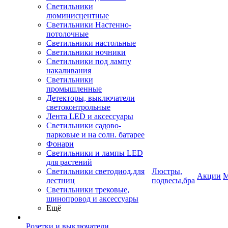
Светильники
люминисцентные
Светильники Настенно-
потолочные
Светильники настольные
Светильники ночники
Светильники под лампу
накаливания
Светильники
промышленные
Детекторы, выключатели
светоконтрольные
Лента LED и аксессуары
Светильники садово-
парковые и на солн. батарее
Фонари
Светильники и лампы LED
для растений
Светильники светодиод.для
Люстры,
Акции
М
лестниц
подвесы,бра
Светильники трековые,
шинопровод и аксессуары
Ещё
Розетки и выключатели