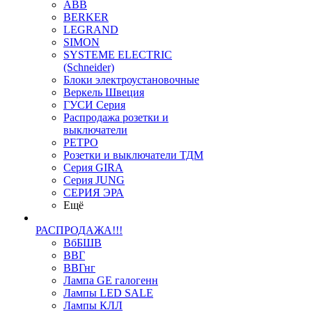
ABB
BERKER
LEGRAND
SIMON
SYSTEME ELECTRIC
(Schneider)
Блоки электроустановочные
Веркель Швеция
ГУСИ Серия
Распродажа розетки и
выключатели
РЕТРО
Розетки и выключатели ТДМ
Серия GIRA
Серия JUNG
СЕРИЯ ЭРА
Ещё
РАСПРОДАЖА!!!
ВбБШВ
ВВГ
ВВГнг
Лампа GE галогенн
Лампы LED SALE
Лампы КЛЛ