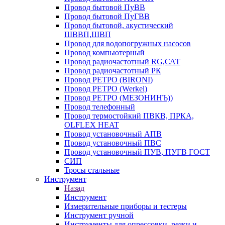
Провод бытовой ПуВВ
Провод бытовой ПуГВВ
Провод бытовой, акустический
ШВВП,ШВП
Провод для водопогружных насосов
Провод компьютерный
Провод радиочастотный RG,САТ
Провод радиочастотный РК
Провод РЕТРО (BIRONI)
Провод РЕТРО (Werkel)
Провод РЕТРО (МЕЗОНИНЪ))
Провод телефонный
Провод термостойкий ПВКВ, ПРКА,
OLFLEX HEAT
Провод установочный АПВ
Провод установочный ПВС
Провод установочный ПУВ, ПУГВ ГОСТ
СИП
Тросы стальные
Инструмент
Назад
Инструмент
Измерительные приборы и тестеры
Инструмент ручной
Инструменты для опрессовки, резки и