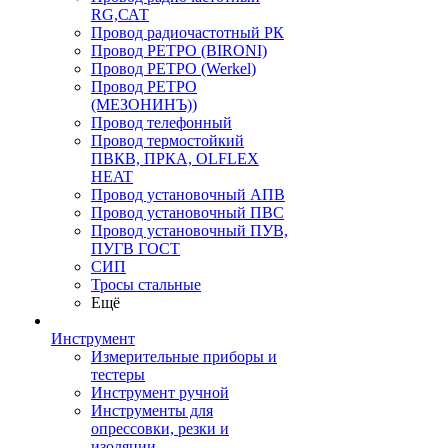
RG,САТ
Провод радиочастотный РК
Провод РЕТРО (BIRONI)
Провод РЕТРО (Werkel)
Провод РЕТРО
(МЕЗОНИНЪ))
Провод телефонный
Провод термостойкий
ПВКВ, ПРКА, OLFLEX
HEAT
Провод установочный АПВ
Провод установочный ПВС
Провод установочный ПУВ,
ПУГВ ГОСТ
СИП
Тросы стальные
Ещё
Инструмент
Измерительные приборы и
тестеры
Инструмент ручной
Инструменты для
опрессовки, резки и
изоляции