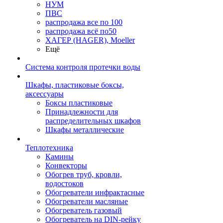
НУМ
ПВС
распродажа все по 100
распродажа всё по50
ХАГЕР (HAGER), Moeller
Ещё
Система контроля протечки воды
Шкафы, пластиковые боксы,
аксессуары
Боксы пластиковые
Принадлежности для
распределительных шкафов
Шкафы металлические
Теплотехника
Камины
Конвекторы
Обогрев труб, кровли,
водостоков
Обогреватели инфрактасные
Обогреватели масляные
Обогреватель газовый
Обогреватель на DIN-рейку