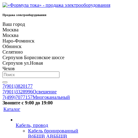
Продажа электрооборудования
Ваш город
Москва
Москва
Наро-Фоминск
Обнинск
Селятино
Серпухов Борисовское шоссе
Серпухов ул.Новая
Чехов
7(901)3820177
7(901)3328996
Освещение
7(499)7077157
Многоканальный
Звоните с 9:00 до 19:00
Каталог
Кабель, провод
Кабель бронированный
ВбБШВ АВББШВ