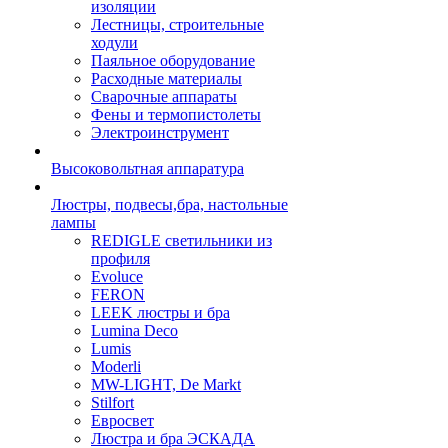
изоляции
Лестницы, строительные
ходули
Паяльное оборудование
Расходные материалы
Сварочные аппараты
Фены и термопистолеты
Электроинструмент
Высоковольтная аппаратура
Люстры, подвесы,бра, настольные
лампы
REDIGLE светильники из
профиля
Evoluce
FERON
LEEK люстры и бра
Lumina Deco
Lumis
Moderli
MW-LIGHT, De Markt
Stilfort
Евросвет
Люстра и бра ЭСКАДА