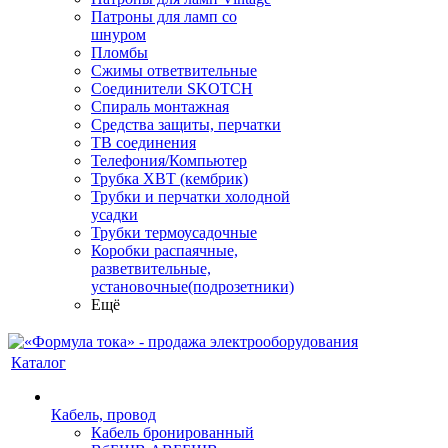
Патроны для ламп со
шнуром
Пломбы
Сжимы ответвительные
Соединители SKOTCH
Спираль монтажная
Средства защиты, перчатки
ТВ соединения
Телефония/Компьютер
Трубка ХВТ (кембрик)
Трубки и перчатки холодной
усадки
Трубки термоусадочные
Коробки распаячные,
разветвительные,
установочные(подрозетники)
Ещё
Каталог
Кабель, провод
Кабель бронированный