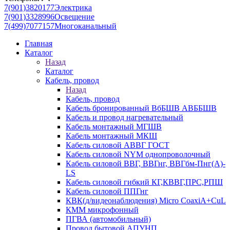
7(901)3820177
Электрика
7(901)3328996
Освещение
7(499)7077157
Многоканальный
Главная
Каталог
Назад
Каталог
Кабель, провод
Назад
Кабель, провод
Кабель бронированный ВбБШВ АВББШВ
Кабель и провод нагревательный
Кабель монтажный МГШВ
Кабель монтажный МКШ
Кабель силовой АВВГ ГОСТ
Кабель силовой NYM однопроволочный
Кабель силовой ВВГ, ВВГнг, ВВГбм-Пнг(А)-
LS
Кабель силовой гибкий КГ,КВВГ,ПРС,РПШ
Кабель силовой ППГнг
КВК(д/видеонаблюдения) Micro CoaxiA+CuL
КММ микрофонный
ПГВА (автомобильный)
Провод бытовой АПУНП