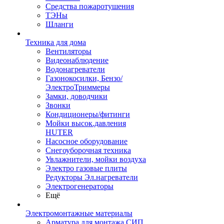
Средства пожаротушения
ТЭНы
Шланги
Техника для дома
Вентиляторы
Видеонаблюдение
Водонагреватели
Газонокосилки, Бензо/
ЭлектроТриммеры
Замки, доводчики
Звонки
Кондиционеры/фитинги
Мойки высок.давления
HUTER
Насосное оборудование
Снегоуборочная техника
Увлажнители, мойки воздуха
Электро газовые плиты
Редукторы Эл.нагреватели
Электрогенераторы
Ещё
Электромонтажные материалы
Арматура для монтажа СИП