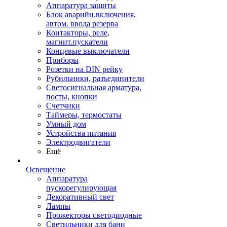
Аппаратура защиты
Блок аварийн.включения,
автом. ввода резерва
Контакторы, реле,
магнит.пускатели
Концевые выключатели
Приборы
Розетки на DIN рейку
Рубильники, разъединители
Светосигнальная арматура,
посты, кнопки
Счетчики
Таймеры, термостаты
Умный дом
Устройства питания
Электродвигатели
Ещё
Освещение
Аппаратура
пускорегулирующая
Декоративный свет
Лампы
Прожекторы светодиодные
Светильники для бани