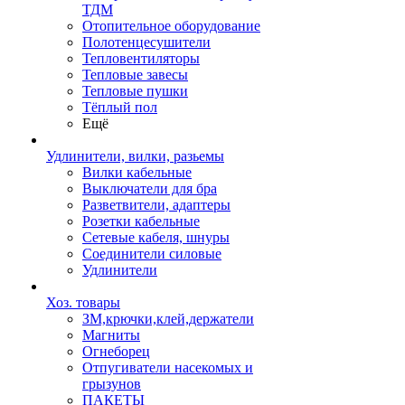
ТДМ
Отопительное оборудование
Полотенцесушители
Тепловентиляторы
Тепловые завесы
Тепловые пушки
Тёплый пол
Ещё
Удлинители, вилки, разьемы
Вилки кабельные
Выключатели для бра
Разветвители, адаптеры
Розетки кабельные
Сетевые кабеля, шнуры
Соединители силовые
Удлинители
Хоз. товары
ЗМ,крючки,клей,держатели
Магниты
Огнеборец
Отпугиватели насекомых и
грызунов
ПАКЕТЫ