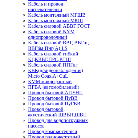
Кабель и провод
нагревательный
Кабель монтажный МГШВ
Кабель монтажный МКШ
Кабель силовой АВВГ ГОСТ
Кабель силовой NYM
однопроволочный
Кабель силовой ВВГ, ВВГнг,
ВВГбм-Пнг(А)-LS
Кабель силовой гибкий
КГ,КВВГ,ПРС,РПШ
Кабель силовой ППГнг
КВК(д/видеонаблюдения)
Micro CoaxiA+CuL
КММ микрофонный
ПГВА (автомобильный)
Провод бытовой АПУНП
Провод бытовой ПуВВ
Провод бытовой ПуГВВ
Провод бытовой,
акустический ШВВП,ШВП
Провод для водопогружных
насосов
Провод компьютерный
Провод радиочастотный