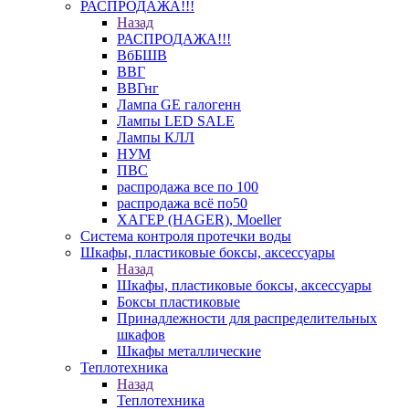
РАСПРОДАЖА!!!
Назад
РАСПРОДАЖА!!!
ВбБШВ
ВВГ
ВВГнг
Лампа GE галогенн
Лампы LED SALE
Лампы КЛЛ
НУМ
ПВС
распродажа все по 100
распродажа всё по50
ХАГЕР (HAGER), Moeller
Система контроля протечки воды
Шкафы, пластиковые боксы, аксессуары
Назад
Шкафы, пластиковые боксы, аксессуары
Боксы пластиковые
Принадлежности для распределительных
шкафов
Шкафы металлические
Теплотехника
Назад
Теплотехника