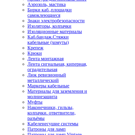
Аэрозоль, мастика
Бирки каб.,площадки
самоклеющиеся
Знаки электробезопасности
Изоляторы, колпачки
Изоляционные материалы
Каб.бандаж.Стяжки
кабельные (хомуты)
Крепеж
Крюки
Лента монтажная
Лента сигнальная, киперная,
оградительная
Люк ревизионный
металлический
Маркеры кабельные
Материалы для заземления и
молниезащита
Муфты
Наконечники, гильзы,
колпачки. ответвители,
разъёмы
Кабеленесущие системы
Патроны для ламп
Патроны для ламп Vintage