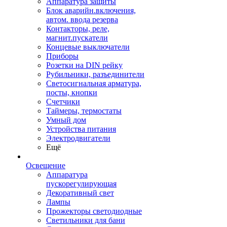
Аппаратура защиты
Блок аварийн.включения,
автом. ввода резерва
Контакторы, реле,
магнит.пускатели
Концевые выключатели
Приборы
Розетки на DIN рейку
Рубильники, разъединители
Светосигнальная арматура,
посты, кнопки
Счетчики
Таймеры, термостаты
Умный дом
Устройства питания
Электродвигатели
Ещё
Освещение
Аппаратура
пускорегулирующая
Декоративный свет
Лампы
Прожекторы светодиодные
Светильники для бани