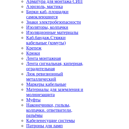
Арматура для монтажа СИП
Аэрозоль, мастика
Бирки каб.,площадки
самоклеющиеся
Знаки электробезопасности
Изоляторы, колпачки
Изоляционные материалы
Каб.бандаж.Стяжки
кабельные (хомуты)
Крепеж
Крюки
Лента монтажная
Лента сигнальная, киперная,
оградительная
Люк ревизионный
металлический
Маркеры кабельные
Материалы для заземления и
молниезащита
Муфты
Наконечники, гильзы,
колпачки. ответвители,
разъёмы
Кабеленесущие системы
Патроны для ламп