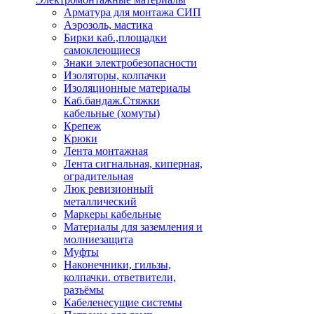
Арматура для монтажа СИП
Аэрозоль, мастика
Бирки каб.,площадки
самоклеющиеся
Знаки электробезопасности
Изоляторы, колпачки
Изоляционные материалы
Каб.бандаж.Стяжки
кабельные (хомуты)
Крепеж
Крюки
Лента монтажная
Лента сигнальная, киперная,
оградительная
Люк ревизионный
металлический
Маркеры кабельные
Материалы для заземления и
молниезащита
Муфты
Наконечники, гильзы,
колпачки. ответвители,
разъёмы
Кабеленесущие системы