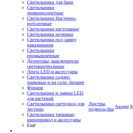
Светильники для бани
Светильники
люминисцентные
Светильники Настенно-
потолочные
Светильники настольные
Светильники ночники
Светильники под лампу
накаливания
Светильники
промышленные
Детекторы, выключатели
светоконтрольные
Лента LED и аксессуары
Светильники садово-
парковые и на солн. батарее
Фонари
Светильники и лампы LED
для растений
Светильники светодиод.для
Люстры,
Акции
М
лестниц
подвесы,бра
Светильники трековые,
шинопровод и аксессуары
Ещё