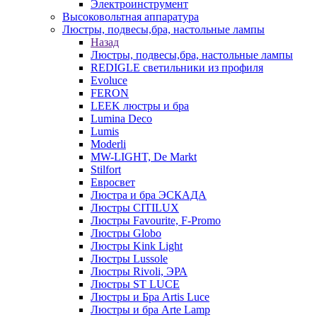
Электроинструмент
Высоковольтная аппаратура
Люстры, подвесы,бра, настольные лампы
Назад
Люстры, подвесы,бра, настольные лампы
REDIGLE светильники из профиля
Evoluce
FERON
LEEK люстры и бра
Lumina Deco
Lumis
Moderli
MW-LIGHT, De Markt
Stilfort
Евросвет
Люстра и бра ЭСКАДА
Люстры CITILUX
Люстры Favourite, F-Promo
Люстры Globo
Люстры Kink Light
Люстры Lussole
Люстры Rivoli, ЭРА
Люстры ST LUCE
Люстры и Бра Artis Luce
Люстры и бра Arte Lamp