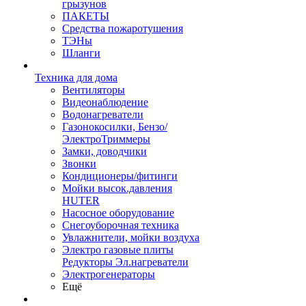
грызунов
ПАКЕТЫ
Средства пожаротушения
ТЭНы
Шланги
Техника для дома
Вентиляторы
Видеонаблюдение
Водонагреватели
Газонокосилки, Бензо/
ЭлектроТриммеры
Замки, доводчики
Звонки
Кондиционеры/фитинги
Мойки высок.давления
HUTER
Насосное оборудование
Снегоуборочная техника
Увлажнители, мойки воздуха
Электро газовые плиты
Редукторы Эл.нагреватели
Электрогенераторы
Ещё