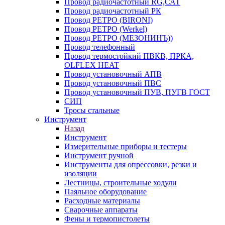
Провод радиочастотный RG,САТ
Провод радиочастотный РК
Провод РЕТРО (BIRONI)
Провод РЕТРО (Werkel)
Провод РЕТРО (МЕЗОНИНЪ))
Провод телефонный
Провод термостойкий ПВКВ, ПРКА,
OLFLEX HEAT
Провод установочный АПВ
Провод установочный ПВС
Провод установочный ПУВ, ПУГВ ГОСТ
СИП
Тросы стальные
Инструмент
Назад
Инструмент
Измерительные приборы и тестеры
Инструмент ручной
Инструменты для опрессовки, резки и
изоляции
Лестницы, строительные ходули
Паяльное оборудование
Расходные материалы
Сварочные аппараты
Фены и термопистолеты