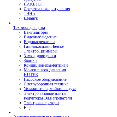
ПАКЕТЫ
Средства пожаротушения
ТЭНы
Шланги
Техника для дома
Вентиляторы
Видеонаблюдение
Водонагреватели
Газонокосилки, Бензо/
ЭлектроТриммеры
Замки, доводчики
Звонки
Кондиционеры/фитинги
Мойки высок.давления
HUTER
Насосное оборудование
Снегоуборочная техника
Увлажнители, мойки воздуха
Электро газовые плиты
Редукторы Эл.нагреватели
Электрогенераторы
Ещё
Электромонтажные материалы