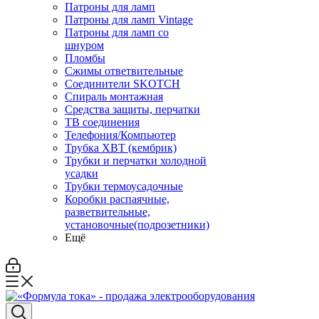
Патроны для ламп
Патроны для ламп Vintage
Патроны для ламп со
шнуром
Пломбы
Сжимы ответвительные
Соединители SKOTCH
Спираль монтажная
Средства защиты, перчатки
ТВ соединения
Телефония/Компьютер
Трубка ХВТ (кембрик)
Трубки и перчатки холодной
усадки
Трубки термоусадочные
Коробки распаячные,
разветвительные,
установочные(подрозетники)
Ещё