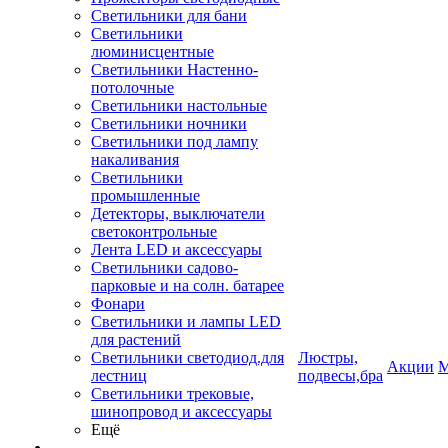
Светильники для бани
Светильники
люминисцентные
Светильники Настенно-
потолочные
Светильники настольные
Светильники ночники
Светильники под лампу
накаливания
Светильники
промышленные
Детекторы, выключатели
светоконтрольные
Лента LED и аксессуары
Светильники садово-
парковые и на солн. батарее
Фонари
Светильники и лампы LED
для растений
Светильники светодиод.для
Люстры,
Акции
М
лестниц
подвесы,бра
Светильники трековые,
шинопровод и аксессуары
Ещё