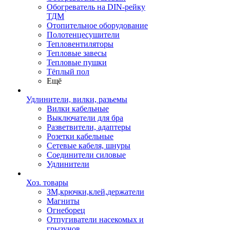
Обогреватель на DIN-рейку
ТДМ
Отопительное оборудование
Полотенцесушители
Тепловентиляторы
Тепловые завесы
Тепловые пушки
Тёплый пол
Ещё
Удлинители, вилки, разьемы
Вилки кабельные
Выключатели для бра
Разветвители, адаптеры
Розетки кабельные
Сетевые кабеля, шнуры
Соединители силовые
Удлинители
Хоз. товары
ЗМ,крючки,клей,держатели
Магниты
Огнеборец
Отпугиватели насекомых и
грызунов