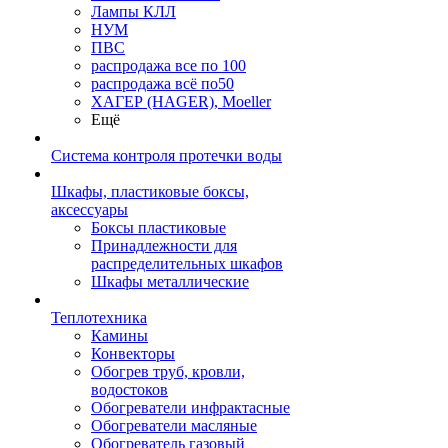
Лампы КЛЛ
НУМ
ПВС
распродажа все по 100
распродажа всё по50
ХАГЕР (HAGER), Moeller
Ещё
Система контроля протечки воды
Шкафы, пластиковые боксы,
аксессуары
Боксы пластиковые
Принадлежности для
распределительных шкафов
Шкафы металлические
Теплотехника
Камины
Конвекторы
Обогрев труб, кровли,
водостоков
Обогреватели инфрактасные
Обогреватели масляные
Обогреватель газовый