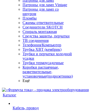
Патроны для ламп
Патроны для ламп Vintage
Патроны для ламп со
шнуром
Пломбы
Сжимы ответвительные
Соединители SKOTCH
Спираль монтажная
Средства защиты, перчатки
ТВ соединения
Телефония/Компьютер
Трубка ХВТ (кембрик)
Трубки и перчатки холодной
усадки
Трубки термоусадочные
Коробки распаячные,
разветвительные,
установочные(подрозетники)
Ещё
Каталог
Кабель, провод