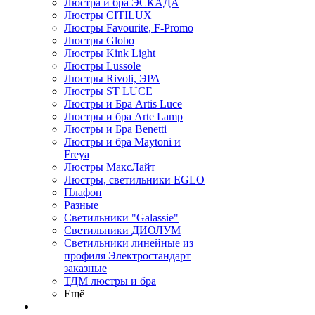
Люстра и бра ЭСКАДА
Люстры CITILUX
Люстры Favourite, F-Promo
Люстры Globo
Люстры Kink Light
Люстры Lussole
Люстры Rivoli, ЭРА
Люстры ST LUCE
Люстры и Бра Artis Luce
Люстры и бра Arte Lamp
Люстры и Бра Benetti
Люстры и бра Maytoni и
Freya
Люстры МаксЛайт
Люстры, светильники EGLO
Плафон
Разные
Светильники "Galassie"
Светильники ДИОЛУМ
Светильники линейные из
профиля Электростандарт
заказные
ТДМ люстры и бра
Ещё