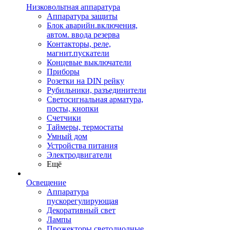
Низковольтная аппаратура
Аппаратура защиты
Блок аварийн.включения,
автом. ввода резерва
Контакторы, реле,
магнит.пускатели
Концевые выключатели
Приборы
Розетки на DIN рейку
Рубильники, разъединители
Светосигнальная арматура,
посты, кнопки
Счетчики
Таймеры, термостаты
Умный дом
Устройства питания
Электродвигатели
Ещё
Освещение
Аппаратура
пускорегулирующая
Декоративный свет
Лампы
Прожекторы светодиодные