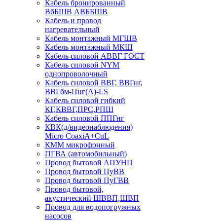
Кабель бронированный
ВбБШВ АВББШВ
Кабель и провод
нагревательный
Кабель монтажный МГШВ
Кабель монтажный МКШ
Кабель силовой АВВГ ГОСТ
Кабель силовой NYM
однопроволочный
Кабель силовой ВВГ, ВВГнг,
ВВГбм-Пнг(А)-LS
Кабель силовой гибкий
КГ,КВВГ,ПРС,РПШ
Кабель силовой ППГнг
КВК(д/видеонаблюдения)
Micro CoaxiA+CuL
КММ микрофонный
ПГВА (автомобильный)
Провод бытовой АПУНП
Провод бытовой ПуВВ
Провод бытовой ПуГВВ
Провод бытовой,
акустический ШВВП,ШВП
Провод для водопогружных
насосов