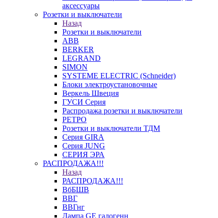
аксессуары
Розетки и выключатели
Назад
Розетки и выключатели
ABB
BERKER
LEGRAND
SIMON
SYSTEME ELECTRIC (Schneider)
Блоки электроустановочные
Веркель Швеция
ГУСИ Серия
Распродажа розетки и выключатели
РЕТРО
Розетки и выключатели ТДМ
Серия GIRA
Серия JUNG
СЕРИЯ ЭРА
РАСПРОДАЖА!!!
Назад
РАСПРОДАЖА!!!
ВбБШВ
ВВГ
ВВГнг
Лампа GE галогенн