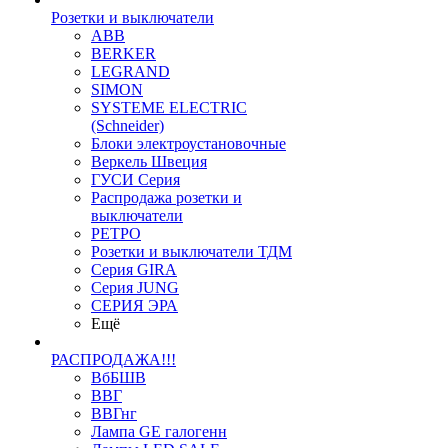
Розетки и выключатели
ABB
BERKER
LEGRAND
SIMON
SYSTEME ELECTRIC
(Schneider)
Блоки электроустановочные
Веркель Швеция
ГУСИ Серия
Распродажа розетки и
выключатели
РЕТРО
Розетки и выключатели ТДМ
Серия GIRA
Серия JUNG
СЕРИЯ ЭРА
Ещё
РАСПРОДАЖА!!!
ВбБШВ
ВВГ
ВВГнг
Лампа GE галогенн