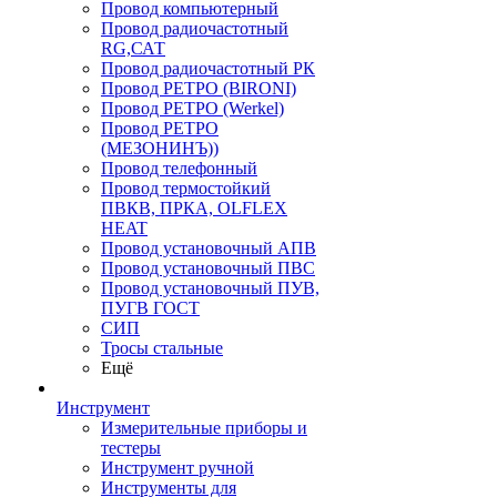
Провод компьютерный
Провод радиочастотный
RG,САТ
Провод радиочастотный РК
Провод РЕТРО (BIRONI)
Провод РЕТРО (Werkel)
Провод РЕТРО
(МЕЗОНИНЪ))
Провод телефонный
Провод термостойкий
ПВКВ, ПРКА, OLFLEX
HEAT
Провод установочный АПВ
Провод установочный ПВС
Провод установочный ПУВ,
ПУГВ ГОСТ
СИП
Тросы стальные
Ещё
Инструмент
Измерительные приборы и
тестеры
Инструмент ручной
Инструменты для