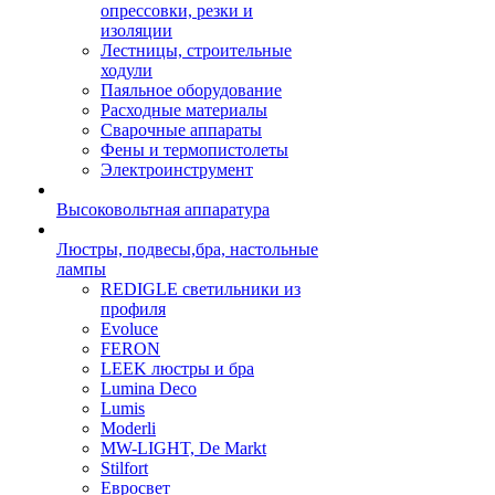
опрессовки, резки и
изоляции
Лестницы, строительные
ходули
Паяльное оборудование
Расходные материалы
Сварочные аппараты
Фены и термопистолеты
Электроинструмент
Высоковольтная аппаратура
Люстры, подвесы,бра, настольные
лампы
REDIGLE светильники из
профиля
Evoluce
FERON
LEEK люстры и бра
Lumina Deco
Lumis
Moderli
MW-LIGHT, De Markt
Stilfort
Евросвет