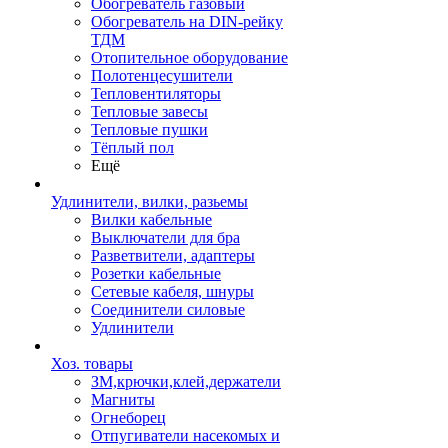
Обогреватель газовый
Обогреватель на DIN-рейку
ТДМ
Отопительное оборудование
Полотенцесушители
Тепловентиляторы
Тепловые завесы
Тепловые пушки
Тёплый пол
Ещё
Удлинители, вилки, разьемы
Вилки кабельные
Выключатели для бра
Разветвители, адаптеры
Розетки кабельные
Сетевые кабеля, шнуры
Соединители силовые
Удлинители
Хоз. товары
ЗМ,крючки,клей,держатели
Магниты
Огнеборец
Отпугиватели насекомых и