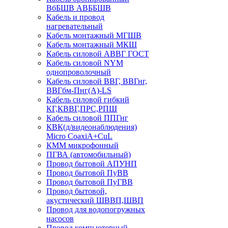
ВбБШВ АВББШВ
Кабель и провод
нагревательный
Кабель монтажный МГШВ
Кабель монтажный МКШ
Кабель силовой АВВГ ГОСТ
Кабель силовой NYM
однопроволочный
Кабель силовой ВВГ, ВВГнг,
ВВГбм-Пнг(А)-LS
Кабель силовой гибкий
КГ,КВВГ,ПРС,РПШ
Кабель силовой ППГнг
КВК(д/видеонаблюдения)
Micro CoaxiA+CuL
КММ микрофонный
ПГВА (автомобильный)
Провод бытовой АПУНП
Провод бытовой ПуВВ
Провод бытовой ПуГВВ
Провод бытовой,
акустический ШВВП,ШВП
Провод для водопогружных
насосов
Провод компьютерный