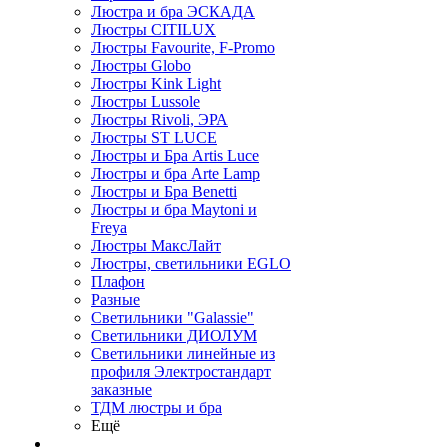
Люстра и бра ЭСКАДА
Люстры CITILUX
Люстры Favourite, F-Promo
Люстры Globo
Люстры Kink Light
Люстры Lussole
Люстры Rivoli, ЭРА
Люстры ST LUCE
Люстры и Бра Artis Luce
Люстры и бра Arte Lamp
Люстры и Бра Benetti
Люстры и бра Maytoni и
Freya
Люстры МаксЛайт
Люстры, светильники EGLO
Плафон
Разные
Светильники "Galassie"
Светильники ДИОЛУМ
Светильники линейные из
профиля Электростандарт
заказные
ТДМ люстры и бра
Ещё