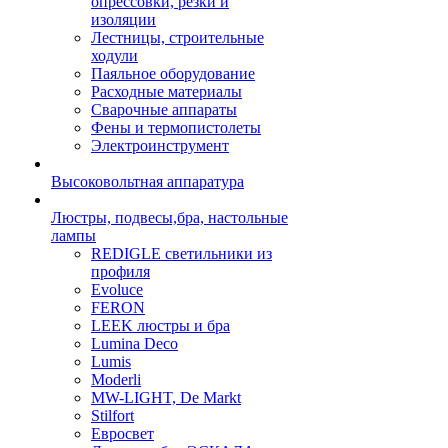
опрессовки, резки и
изоляции
Лестницы, строительные
ходули
Паяльное оборудование
Расходные материалы
Сварочные аппараты
Фены и термопистолеты
Электроинструмент
Высоковольтная аппаратура
Люстры, подвесы,бра, настольные
лампы
REDIGLE светильники из
профиля
Evoluce
FERON
LEEK люстры и бра
Lumina Deco
Lumis
Moderli
MW-LIGHT, De Markt
Stilfort
Евросвет