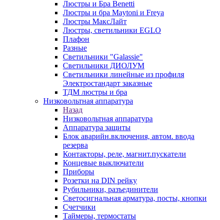
Люстры и Бра Benetti
Люстры и бра Maytoni и Freya
Люстры МаксЛайт
Люстры, светильники EGLO
Плафон
Разные
Светильники "Galassie"
Светильники ДИОЛУМ
Светильники линейные из профиля
Электростандарт заказные
ТДМ люстры и бра
Низковольтная аппаратура
Назад
Низковольтная аппаратура
Аппаратура защиты
Блок аварийн.включения, автом. ввода
резерва
Контакторы, реле, магнит.пускатели
Концевые выключатели
Приборы
Розетки на DIN рейку
Рубильники, разъединители
Светосигнальная арматура, посты, кнопки
Счетчики
Таймеры, термостаты