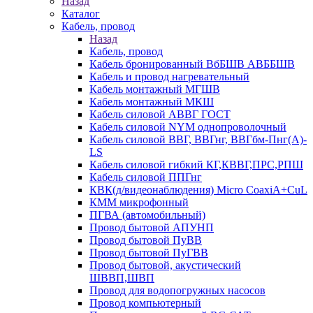
Назад
Каталог
Кабель, провод
Назад
Кабель, провод
Кабель бронированный ВбБШВ АВББШВ
Кабель и провод нагревательный
Кабель монтажный МГШВ
Кабель монтажный МКШ
Кабель силовой АВВГ ГОСТ
Кабель силовой NYM однопроволочный
Кабель силовой ВВГ, ВВГнг, ВВГбм-Пнг(А)-
LS
Кабель силовой гибкий КГ,КВВГ,ПРС,РПШ
Кабель силовой ППГнг
КВК(д/видеонаблюдения) Micro CoaxiA+CuL
КММ микрофонный
ПГВА (автомобильный)
Провод бытовой АПУНП
Провод бытовой ПуВВ
Провод бытовой ПуГВВ
Провод бытовой, акустический
ШВВП,ШВП
Провод для водопогружных насосов
Провод компьютерный