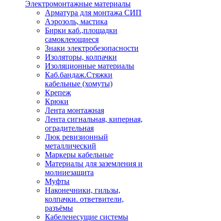
Электромонтажные материалы
Арматура для монтажа СИП
Аэрозоль, мастика
Бирки каб.,площадки
самоклеющиеся
Знаки электробезопасности
Изоляторы, колпачки
Изоляционные материалы
Каб.бандаж.Стяжки
кабельные (хомуты)
Крепеж
Крюки
Лента монтажная
Лента сигнальная, киперная,
оградительная
Люк ревизионный
металлический
Маркеры кабельные
Материалы для заземления и
молниезащита
Муфты
Наконечники, гильзы,
колпачки. ответвители,
разъёмы
Кабеленесущие системы