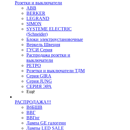
Розетки и выключатели
ABB
BERKER
LEGRAND
SIMON
SYSTEME ELECTRIC
(Schneider)
Блоки электроустановочные
Веркель Швеция
ГУСИ Серия
Распродажа розетки и
выключатели
РЕТРО
Розетки и выключатели ТДМ
Серия GIRA
Серия JUNG
СЕРИЯ ЭРА
Ещё
РАСПРОДАЖА!!!
ВбБШВ
ВВГ
ВВГнг
Лампа GE галогенн
Лампы LED SALE