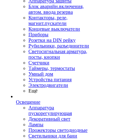
Аппаратура защиты
Блок аварийн.включения,
автом. ввода резерва
Контакторы, реле,
магнит.пускатели
Концевые выключатели
Приборы
Розетки на DIN рейку
Рубильники, разъединители
Светосигнальная арматура,
посты, кнопки
Счетчики
Таймеры, термостаты
Умный дом
Устройства питания
Электродвигатели
Ещё
Освещение
Аппаратура
пускорегулирующая
Декоративный свет
Лампы
Прожекторы светодиодные
Светильники для бани