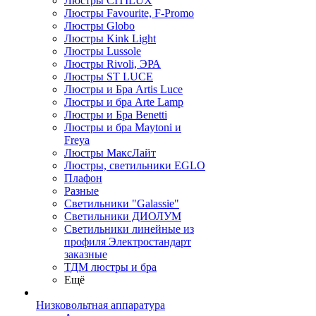
Люстры CITILUX
Люстры Favourite, F-Promo
Люстры Globo
Люстры Kink Light
Люстры Lussole
Люстры Rivoli, ЭРА
Люстры ST LUCE
Люстры и Бра Artis Luce
Люстры и бра Arte Lamp
Люстры и Бра Benetti
Люстры и бра Maytoni и
Freya
Люстры МаксЛайт
Люстры, светильники EGLO
Плафон
Разные
Светильники "Galassie"
Светильники ДИОЛУМ
Светильники линейные из
профиля Электростандарт
заказные
ТДМ люстры и бра
Ещё
Низковольтная аппаратура