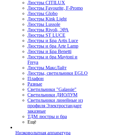
Люстры CITILUX
Люстры Favourite, F-Promo
Люстры Globo
Люстры Kink Light
Люстры Lussole
Люстры Rivoli, ЭРА
Люстры ST LUCE
Люстры и Бра Artis Luce
Люстры и бра Arte Lamp
Люстры и Бра Benetti
Люстры и бра Maytoni и
Freya
Люстры МаксЛайт
Люстры, светильники EGLO
Плафон
Разные
Светильники "Galassie"
Светильники ДИОЛУМ
Светильники линейные из
профиля Электростандарт
заказные
ТДМ люстры и бра
Ещё
Низковольтная аппаратура