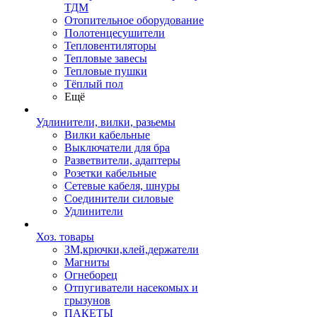
ТДМ
Отопительное оборудование
Полотенцесушители
Тепловентиляторы
Тепловые завесы
Тепловые пушки
Тёплый пол
Ещё
Удлинители, вилки, разьемы
Вилки кабельные
Выключатели для бра
Разветвители, адаптеры
Розетки кабельные
Сетевые кабеля, шнуры
Соединители силовые
Удлинители
Хоз. товары
ЗМ,крючки,клей,держатели
Магниты
Огнеборец
Отпугиватели насекомых и
грызунов
ПАКЕТЫ