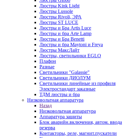
Люстры Globo
Люстры Kink Light
Люстры Lussole
Люстры Rivoli, ЭРА
Люстры ST LUCE
Люстры и Бра Artis Luce
Люстры и бра Arte Lamp
Люстры и Бра Benetti
Люстры и бра Maytoni и Freya
Люстры МаксЛайт
Люстры, светильники EGLO
Плафон
Разные
Светильники "Galassie"
Светильники ДИОЛУМ
Светильники линейные из профиля
Электростандарт заказные
ТДМ люстры и бра
Низковольтная аппаратура
Назад
Низковольтная аппаратура
Аппаратура защиты
Блок аварийн.включения, автом. ввода
резерва
Контакторы, реле, магнит.пускатели