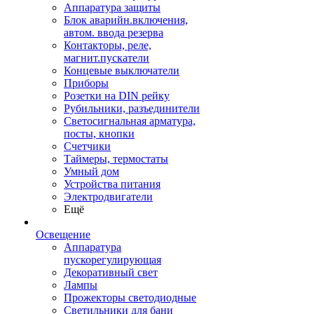
Аппаратура защиты
Блок аварийн.включения,
автом. ввода резерва
Контакторы, реле,
магнит.пускатели
Концевые выключатели
Приборы
Розетки на DIN рейку
Рубильники, разъединители
Светосигнальная арматура,
посты, кнопки
Счетчики
Таймеры, термостаты
Умный дом
Устройства питания
Электродвигатели
Ещё
Освещение
Аппаратура
пускорегулирующая
Декоративный свет
Лампы
Прожекторы светодиодные
Светильники для бани