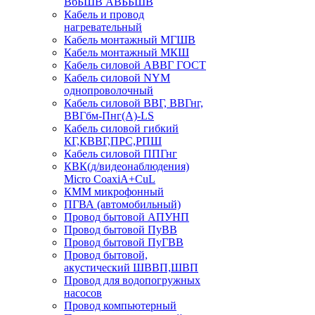
ВбБШВ АВББШВ
Кабель и провод
нагревательный
Кабель монтажный МГШВ
Кабель монтажный МКШ
Кабель силовой АВВГ ГОСТ
Кабель силовой NYM
однопроволочный
Кабель силовой ВВГ, ВВГнг,
ВВГбм-Пнг(А)-LS
Кабель силовой гибкий
КГ,КВВГ,ПРС,РПШ
Кабель силовой ППГнг
КВК(д/видеонаблюдения)
Micro CoaxiA+CuL
КММ микрофонный
ПГВА (автомобильный)
Провод бытовой АПУНП
Провод бытовой ПуВВ
Провод бытовой ПуГВВ
Провод бытовой,
акустический ШВВП,ШВП
Провод для водопогружных
насосов
Провод компьютерный