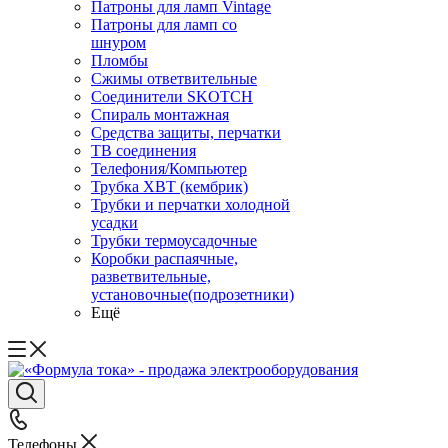
Патроны для ламп Vintage
Патроны для ламп со
шнуром
Пломбы
Сжимы ответвительные
Соединители SKOTCH
Спираль монтажная
Средства защиты, перчатки
ТВ соединения
Телефония/Компьютер
Трубка ХВТ (кембрик)
Трубки и перчатки холодной
усадки
Трубки термоусадочные
Коробки распаячные,
разветвительные,
установочные(подрозетники)
Ещё
Телефоны