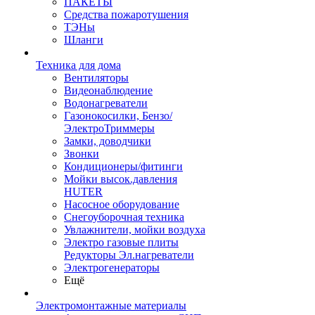
ПАКЕТЫ
Средства пожаротушения
ТЭНы
Шланги
Техника для дома
Вентиляторы
Видеонаблюдение
Водонагреватели
Газонокосилки, Бензо/
ЭлектроТриммеры
Замки, доводчики
Звонки
Кондиционеры/фитинги
Мойки высок.давления
HUTER
Насосное оборудование
Снегоуборочная техника
Увлажнители, мойки воздуха
Электро газовые плиты
Редукторы Эл.нагреватели
Электрогенераторы
Ещё
Электромонтажные материалы