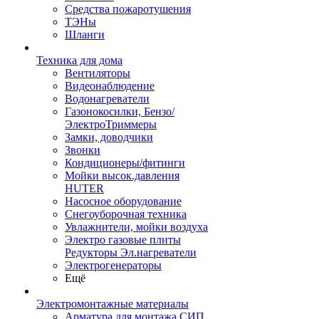
Средства пожаротушения
ТЭНы
Шланги
Техника для дома
Вентиляторы
Видеонаблюдение
Водонагреватели
Газонокосилки, Бензо/
ЭлектроТриммеры
Замки, доводчики
Звонки
Кондиционеры/фитинги
Мойки высок.давления
HUTER
Насосное оборудование
Снегоуборочная техника
Увлажнители, мойки воздуха
Электро газовые плиты
Редукторы Эл.нагреватели
Электрогенераторы
Ещё
Электромонтажные материалы
Арматура для монтажа СИП