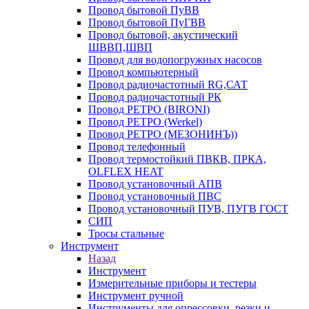
Провод бытовой ПуВВ
Провод бытовой ПуГВВ
Провод бытовой, акустический
ШВВП,ШВП
Провод для водопогружных насосов
Провод компьютерный
Провод радиочастотный RG,САТ
Провод радиочастотный РК
Провод РЕТРО (BIRONI)
Провод РЕТРО (Werkel)
Провод РЕТРО (МЕЗОНИНЪ))
Провод телефонный
Провод термостойкий ПВКВ, ПРКА,
OLFLEX HEAT
Провод установочный АПВ
Провод установочный ПВС
Провод установочный ПУВ, ПУГВ ГОСТ
СИП
Тросы стальные
Инструмент
Назад
Инструмент
Измерительные приборы и тестеры
Инструмент ручной
Инструменты для опрессовки, резки и