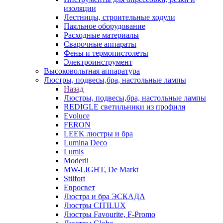
изоляции
Лестницы, строительные ходули
Паяльное оборудование
Расходные материалы
Сварочные аппараты
Фены и термопистолеты
Электроинструмент
Высоковольтная аппаратура
Люстры, подвесы,бра, настольные лампы
Назад
Люстры, подвесы,бра, настольные лампы
REDIGLE светильники из профиля
Evoluce
FERON
LEEK люстры и бра
Lumina Deco
Lumis
Moderli
MW-LIGHT, De Markt
Stilfort
Евросвет
Люстра и бра ЭСКАДА
Люстры CITILUX
Люстры Favourite, F-Promo