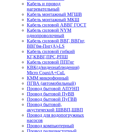
Кабель и провод
нагревательный
Кабель монтажный МГШВ
Кабель монтажный МКШ
Кабель силовой АВВГ ГОСТ
Кабель силовой NYM
однопроволочный
Кабель силовой ВВГ, ВВГнг,
ВВГбм-Пнг(А)-LS
Кабель силовой гибкий
КГ,КВВГ,ПРС,РПШ
Кабель силовой ППГнг
КВК(д/видеонаблюдения)
Micro CoaxiA+CuL
КММ микрофонный
ПГВА (автомобильный)
Провод бытовой АПУНП
Провод бытовой ПуВВ
Провод бытовой ПуГВВ
Провод бытовой,
акустический ШВВП,ШВП
Провод для водопогружных
насосов
Провод компьютерный
Провод радиочастотный