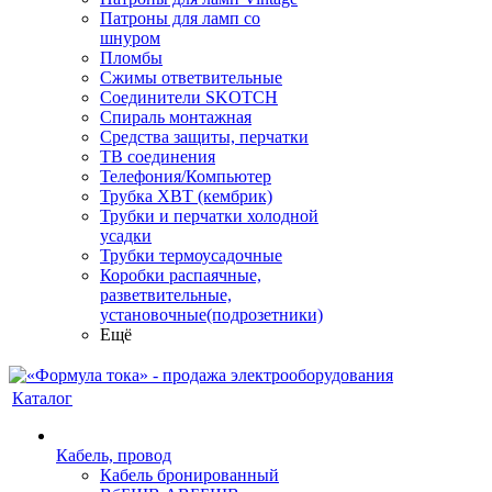
Патроны для ламп со
шнуром
Пломбы
Сжимы ответвительные
Соединители SKOTCH
Спираль монтажная
Средства защиты, перчатки
ТВ соединения
Телефония/Компьютер
Трубка ХВТ (кембрик)
Трубки и перчатки холодной
усадки
Трубки термоусадочные
Коробки распаячные,
разветвительные,
установочные(подрозетники)
Ещё
Каталог
Кабель, провод
Кабель бронированный