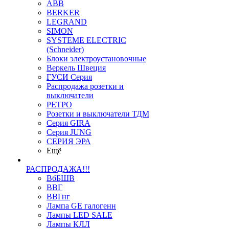
ABB
BERKER
LEGRAND
SIMON
SYSTEME ELECTRIC
(Schneider)
Блоки электроустановочные
Веркель Швеция
ГУСИ Серия
Распродажа розетки и
выключатели
РЕТРО
Розетки и выключатели ТДМ
Серия GIRA
Серия JUNG
СЕРИЯ ЭРА
Ещё
РАСПРОДАЖА!!!
ВбБШВ
ВВГ
ВВГнг
Лампа GE галогенн
Лампы LED SALE
Лампы КЛЛ