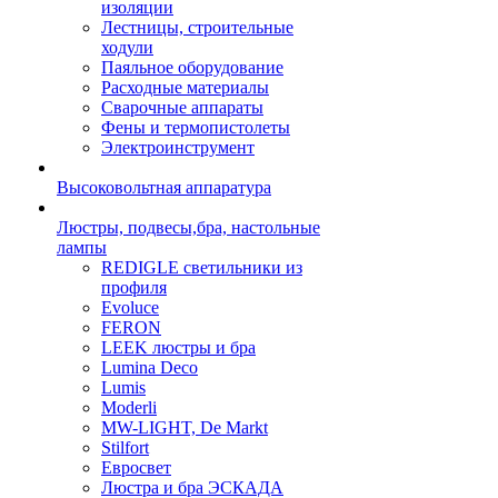
изоляции
Лестницы, строительные
ходули
Паяльное оборудование
Расходные материалы
Сварочные аппараты
Фены и термопистолеты
Электроинструмент
Высоковольтная аппаратура
Люстры, подвесы,бра, настольные
лампы
REDIGLE светильники из
профиля
Evoluce
FERON
LEEK люстры и бра
Lumina Deco
Lumis
Moderli
MW-LIGHT, De Markt
Stilfort
Евросвет
Люстра и бра ЭСКАДА