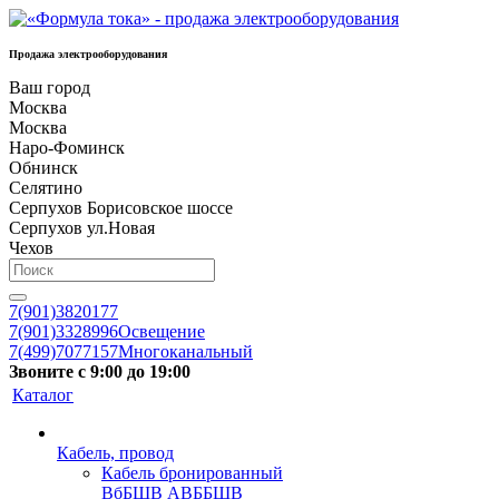
Продажа электрооборудования
Ваш город
Москва
Москва
Наро-Фоминск
Обнинск
Селятино
Серпухов Борисовское шоссе
Серпухов ул.Новая
Чехов
7(901)3820177
7(901)3328996
Освещение
7(499)7077157
Многоканальный
Звоните с 9:00 до 19:00
Каталог
Кабель, провод
Кабель бронированный
ВбБШВ АВББШВ