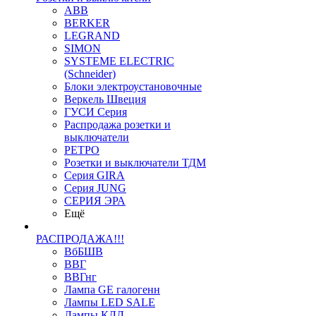
ABB
BERKER
LEGRAND
SIMON
SYSTEME ELECTRIC
(Schneider)
Блоки электроустановочные
Веркель Швеция
ГУСИ Серия
Распродажа розетки и
выключатели
РЕТРО
Розетки и выключатели ТДМ
Серия GIRA
Серия JUNG
СЕРИЯ ЭРА
Ещё
РАСПРОДАЖА!!!
ВбБШВ
ВВГ
ВВГнг
Лампа GE галогенн
Лампы LED SALE
Лампы КЛЛ