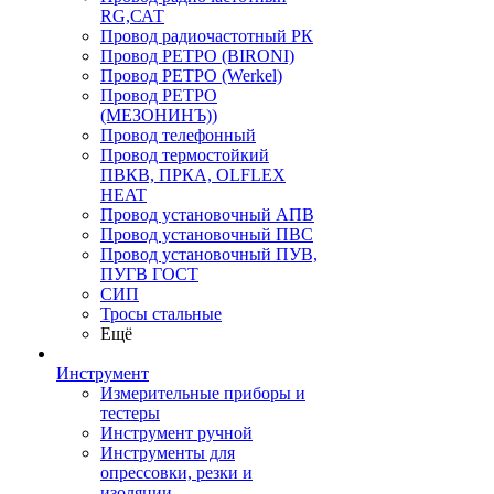
RG,САТ
Провод радиочастотный РК
Провод РЕТРО (BIRONI)
Провод РЕТРО (Werkel)
Провод РЕТРО
(МЕЗОНИНЪ))
Провод телефонный
Провод термостойкий
ПВКВ, ПРКА, OLFLEX
HEAT
Провод установочный АПВ
Провод установочный ПВС
Провод установочный ПУВ,
ПУГВ ГОСТ
СИП
Тросы стальные
Ещё
Инструмент
Измерительные приборы и
тестеры
Инструмент ручной
Инструменты для
опрессовки, резки и
изоляции