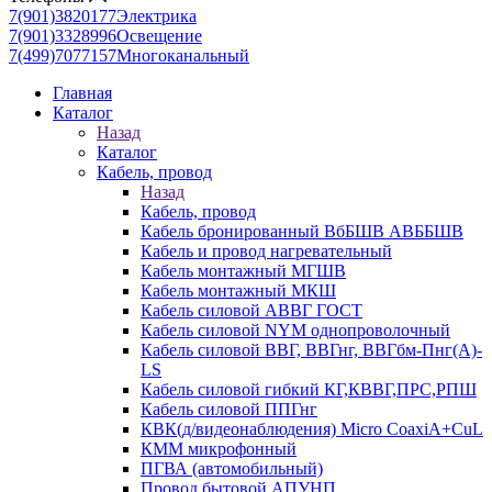
7(901)3820177
Электрика
7(901)3328996
Освещение
7(499)7077157
Многоканальный
Главная
Каталог
Назад
Каталог
Кабель, провод
Назад
Кабель, провод
Кабель бронированный ВбБШВ АВББШВ
Кабель и провод нагревательный
Кабель монтажный МГШВ
Кабель монтажный МКШ
Кабель силовой АВВГ ГОСТ
Кабель силовой NYM однопроволочный
Кабель силовой ВВГ, ВВГнг, ВВГбм-Пнг(А)-
LS
Кабель силовой гибкий КГ,КВВГ,ПРС,РПШ
Кабель силовой ППГнг
КВК(д/видеонаблюдения) Micro CoaxiA+CuL
КММ микрофонный
ПГВА (автомобильный)
Провод бытовой АПУНП