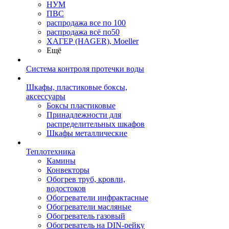
НУМ
ПВС
распродажа все по 100
распродажа всё по50
ХАГЕР (HAGER), Moeller
Ещё
Система контроля протечки воды
Шкафы, пластиковые боксы,
аксессуары
Боксы пластиковые
Принадлежности для
распределительных шкафов
Шкафы металлические
Теплотехника
Камины
Конвекторы
Обогрев труб, кровли,
водостоков
Обогреватели инфрактасные
Обогреватели масляные
Обогреватель газовый
Обогреватель на DIN-рейку