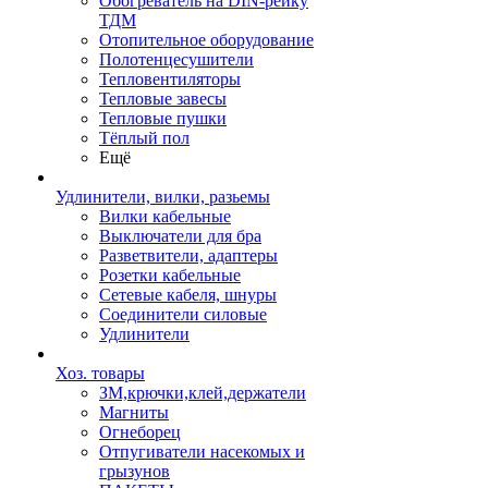
Обогреватель на DIN-рейку
ТДМ
Отопительное оборудование
Полотенцесушители
Тепловентиляторы
Тепловые завесы
Тепловые пушки
Тёплый пол
Ещё
Удлинители, вилки, разьемы
Вилки кабельные
Выключатели для бра
Разветвители, адаптеры
Розетки кабельные
Сетевые кабеля, шнуры
Соединители силовые
Удлинители
Хоз. товары
ЗМ,крючки,клей,держатели
Магниты
Огнеборец
Отпугиватели насекомых и
грызунов