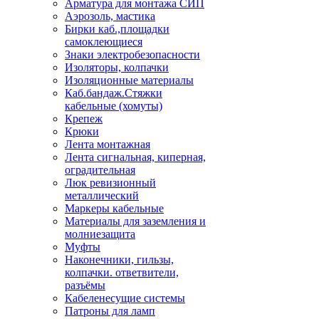
Арматура для монтажа СИП
Аэрозоль, мастика
Бирки каб.,площадки
самоклеющиеся
Знаки электробезопасности
Изоляторы, колпачки
Изоляционные материалы
Каб.бандаж.Стяжки
кабельные (хомуты)
Крепеж
Крюки
Лента монтажная
Лента сигнальная, киперная,
оградительная
Люк ревизионный
металлический
Маркеры кабельные
Материалы для заземления и
молниезащита
Муфты
Наконечники, гильзы,
колпачки. ответвители,
разъёмы
Кабеленесущие системы
Патроны для ламп