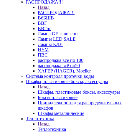
РАСПРОДАЖА!!!
Назад
РАСПРОДАЖА!!!
ВбБШВ
ВВГ
ВВГнг
Лампа GE галогенн
Лампы LED SALE
Лампы КЛЛ
НУМ
ПВС
распродажа все по 100
распродажа всё по50
ХАГЕР (HAGER), Moeller
Система контроля протечки воды
Шкафы, пластиковые боксы, аксессуары
Назад
Шкафы, пластиковые боксы, аксессуары
Боксы пластиковые
Принадлежности для распределительных
шкафов
Шкафы металлические
Теплотехника
Назад
Теплотехника