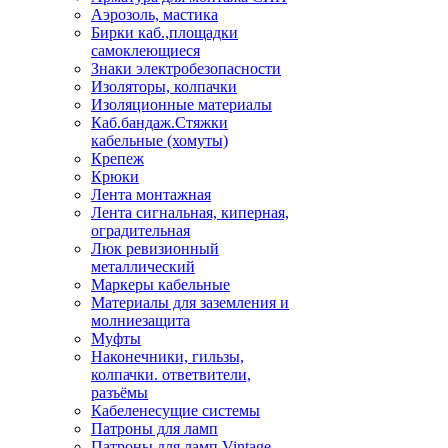
Аэрозоль, мастика
Бирки каб.,площадки
самоклеющиеся
Знаки электробезопасности
Изоляторы, колпачки
Изоляционные материалы
Каб.бандаж.Стяжки
кабельные (хомуты)
Крепеж
Крюки
Лента монтажная
Лента сигнальная, киперная,
оградительная
Люк ревизионный
металлический
Маркеры кабельные
Материалы для заземления и
молниезащита
Муфты
Наконечники, гильзы,
колпачки. ответвители,
разъёмы
Кабеленесущие системы
Патроны для ламп
Патроны для ламп Vintage