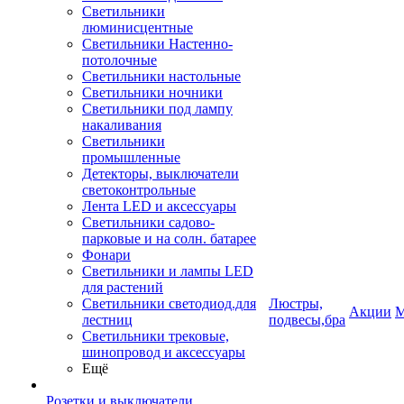
Светильники
люминисцентные
Светильники Настенно-
потолочные
Светильники настольные
Светильники ночники
Светильники под лампу
накаливания
Светильники
промышленные
Детекторы, выключатели
светоконтрольные
Лента LED и аксессуары
Светильники садово-
парковые и на солн. батарее
Фонари
Светильники и лампы LED
для растений
Светильники светодиод.для
Люстры,
Акции
М
лестниц
подвесы,бра
Светильники трековые,
шинопровод и аксессуары
Ещё
Розетки и выключатели