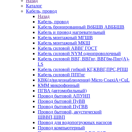
Назад
Каталог
Кабель, провод
Назад
Кабель, провод
Кабель бронированный ВбБШВ АВББШВ
Кабель и провод нагревательный
Кабель монтажный МГШВ
Кабель монтажный МКШ
Кабель силовой АВВГ ГОСТ
Кабель силовой NYM однопроволочный
Кабель силовой ВВГ, ВВГнг, ВВГбм-Пнг(А)-
LS
Кабель силовой гибкий КГ,КВВГ,ПРС,РПШ
Кабель силовой ППГнг
КВК(д/видеонаблюдения) Micro CoaxiA+CuL
КММ микрофонный
ПГВА (автомобильный)
Провод бытовой АПУНП
Провод бытовой ПуВВ
Провод бытовой ПуГВВ
Провод бытовой, акустический
ШВВП,ШВП
Провод для водопогружных насосов
Провод компьютерный