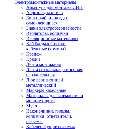
Электромонтажные материалы
Арматура для монтажа СИП
Аэрозоль, мастика
Бирки каб.,площадки
самоклеющиеся
Знаки электробезопасности
Изоляторы, колпачки
Изоляционные материалы
Каб.бандаж.Стяжки
кабельные (хомуты)
Крепеж
Крюки
Лента монтажная
Лента сигнальная, киперная,
оградительная
Люк ревизионный
металлический
Маркеры кабельные
Материалы для заземления и
молниезащита
Муфты
Наконечники, гильзы,
колпачки. ответвители,
разъёмы
Кабеленесущие системы