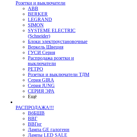
Розетки и выключатели
ABB
BERKER
LEGRAND
SIMON
SYSTEME ELECTRIC
(Schneider)
Блоки электроустановочные
Веркель Швеция
ГУСИ Серия
Распродажа розетки и
выключатели
РЕТРО
Розетки и выключатели ТДМ
Серия GIRA
Серия JUNG
СЕРИЯ ЭРА
Ещё
РАСПРОДАЖА!!!
ВбБШВ
ВВГ
ВВГнг
Лампа GE галогенн
Лампы LED SALE