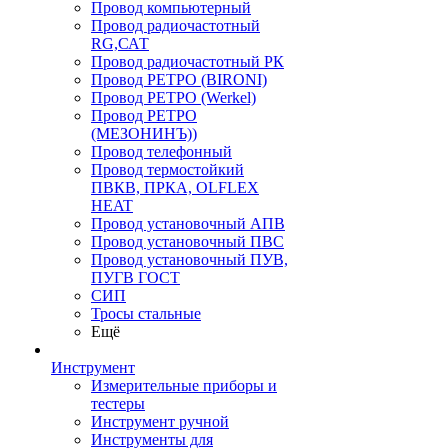
Провод компьютерный
Провод радиочастотный
RG,САТ
Провод радиочастотный РК
Провод РЕТРО (BIRONI)
Провод РЕТРО (Werkel)
Провод РЕТРО
(МЕЗОНИНЪ))
Провод телефонный
Провод термостойкий
ПВКВ, ПРКА, OLFLEX
HEAT
Провод установочный АПВ
Провод установочный ПВС
Провод установочный ПУВ,
ПУГВ ГОСТ
СИП
Тросы стальные
Ещё
Инструмент
Измерительные приборы и
тестеры
Инструмент ручной
Инструменты для