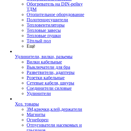
Обогреватель на DIN-рейку
ТДМ
Отопительное оборудование
Полотенцесушители
Тепловентиляторы
Тепловые завесы
Тепловые пушки
Тёплый пол
Ещё
Удлинители, вилки, разьемы
Вилки кабельные
Выключатели для бра
Разветвители, адаптеры
Розетки кабельные
Сетевые кабеля, шнуры
Соединители силовые
Удлинители
Хоз. товары
ЗМ,крючки,клей,держатели
Магниты
Огнеборец
Отпугиватели насекомых и
грызунов