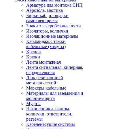
Арматура для монтажа СИП
Аэрозоль, мастика
Бирки каб.,площадки
самоклеющиеся
Знаки электробезопасности
Изоляторы, колпачки
Изоляционные материалы
Каб.бандаж.Стяжки
кабельные (хомуты)
Крепеж
Крюки
Лента монтажная
Лента сигнальная, киперная,
оградительная
Люк ревизионный
металлический
Маркеры кабельные
Материалы для заземления и
молниезащита
Муфты
Наконечники, гильзы,
колпачки. ответвители,
разъёмы
Кабеленесущие системы