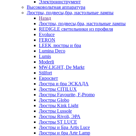
Электроинструмент
Высоковольтная аппаратура
Люстры, подвесы,бра, настольные лампы
Назад
Люстры, подвесы,бра, настольные лампы
REDIGLE светильники из профиля
Evoluce
FERON
LEEK люстры и бра
Lumina Deco
Lumis
Moderli
MW-LIGHT, De Markt
Stilfort
Евросвет
Люстра и бра ЭСКАДА
Люстры CITILUX
Люстры Favourite, F-Promo
Люстры Globo
Люстры Kink Light
Люстры Lussole
Люстры Rivoli, ЭРА
Люстры ST LUCE
Люстры и Бра Artis Luce
Люстры и бра Arte Lamp