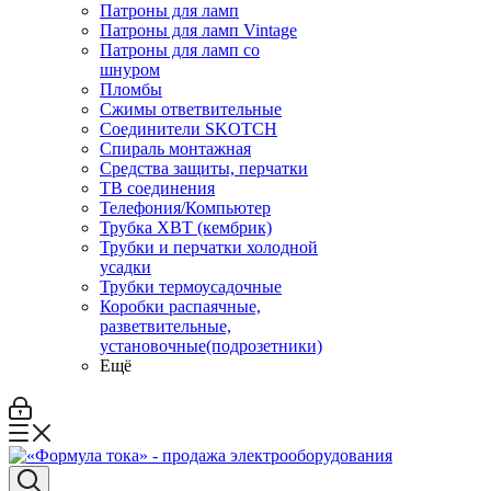
Патроны для ламп
Патроны для ламп Vintage
Патроны для ламп со
шнуром
Пломбы
Сжимы ответвительные
Соединители SKOTCH
Спираль монтажная
Средства защиты, перчатки
ТВ соединения
Телефония/Компьютер
Трубка ХВТ (кембрик)
Трубки и перчатки холодной
усадки
Трубки термоусадочные
Коробки распаячные,
разветвительные,
установочные(подрозетники)
Ещё