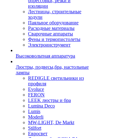
опрессовки, резки и
изоляции
Лестницы, строительные
ходули
Паяльное оборудование
Расходные материалы
Сварочные аппараты
Фены и термопистолеты
Электроинструмент
Высоковольтная аппаратура
Люстры, подвесы,бра, настольные
лампы
REDIGLE светильники из
профиля
Evoluce
FERON
LEEK люстры и бра
Lumina Deco
Lumis
Moderli
MW-LIGHT, De Markt
Stilfort
Евросвет