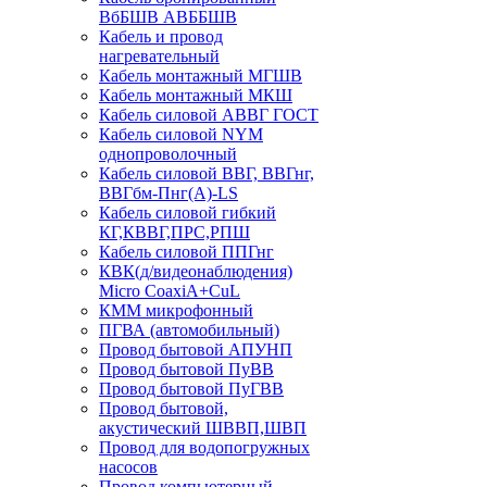
ВбБШВ АВББШВ
Кабель и провод
нагревательный
Кабель монтажный МГШВ
Кабель монтажный МКШ
Кабель силовой АВВГ ГОСТ
Кабель силовой NYM
однопроволочный
Кабель силовой ВВГ, ВВГнг,
ВВГбм-Пнг(А)-LS
Кабель силовой гибкий
КГ,КВВГ,ПРС,РПШ
Кабель силовой ППГнг
КВК(д/видеонаблюдения)
Micro CoaxiA+CuL
КММ микрофонный
ПГВА (автомобильный)
Провод бытовой АПУНП
Провод бытовой ПуВВ
Провод бытовой ПуГВВ
Провод бытовой,
акустический ШВВП,ШВП
Провод для водопогружных
насосов
Провод компьютерный