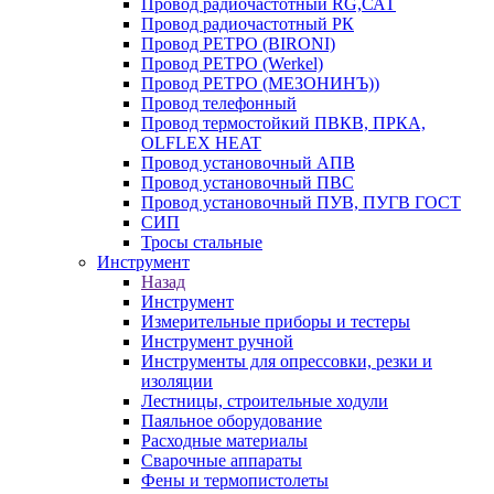
Провод радиочастотный RG,САТ
Провод радиочастотный РК
Провод РЕТРО (BIRONI)
Провод РЕТРО (Werkel)
Провод РЕТРО (МЕЗОНИНЪ))
Провод телефонный
Провод термостойкий ПВКВ, ПРКА,
OLFLEX HEAT
Провод установочный АПВ
Провод установочный ПВС
Провод установочный ПУВ, ПУГВ ГОСТ
СИП
Тросы стальные
Инструмент
Назад
Инструмент
Измерительные приборы и тестеры
Инструмент ручной
Инструменты для опрессовки, резки и
изоляции
Лестницы, строительные ходули
Паяльное оборудование
Расходные материалы
Сварочные аппараты
Фены и термопистолеты