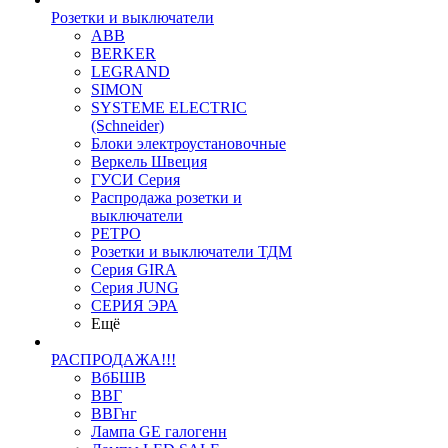
Розетки и выключатели
ABB
BERKER
LEGRAND
SIMON
SYSTEME ELECTRIC
(Schneider)
Блоки электроустановочные
Веркель Швеция
ГУСИ Серия
Распродажа розетки и
выключатели
РЕТРО
Розетки и выключатели ТДМ
Серия GIRA
Серия JUNG
СЕРИЯ ЭРА
Ещё
РАСПРОДАЖА!!!
ВбБШВ
ВВГ
ВВГнг
Лампа GE галогенн