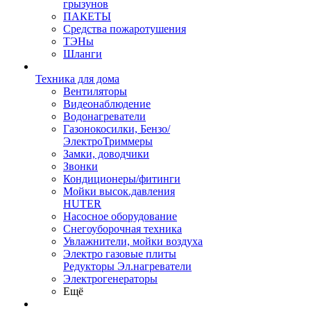
грызунов
ПАКЕТЫ
Средства пожаротушения
ТЭНы
Шланги
Техника для дома
Вентиляторы
Видеонаблюдение
Водонагреватели
Газонокосилки, Бензо/
ЭлектроТриммеры
Замки, доводчики
Звонки
Кондиционеры/фитинги
Мойки высок.давления
HUTER
Насосное оборудование
Снегоуборочная техника
Увлажнители, мойки воздуха
Электро газовые плиты
Редукторы Эл.нагреватели
Электрогенераторы
Ещё