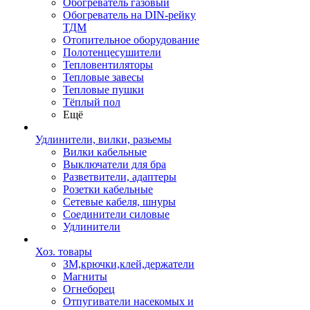
Обогреватель газовый
Обогреватель на DIN-рейку
ТДМ
Отопительное оборудование
Полотенцесушители
Тепловентиляторы
Тепловые завесы
Тепловые пушки
Тёплый пол
Ещё
Удлинители, вилки, разьемы
Вилки кабельные
Выключатели для бра
Разветвители, адаптеры
Розетки кабельные
Сетевые кабеля, шнуры
Соединители силовые
Удлинители
Хоз. товары
ЗМ,крючки,клей,держатели
Магниты
Огнеборец
Отпугиватели насекомых и