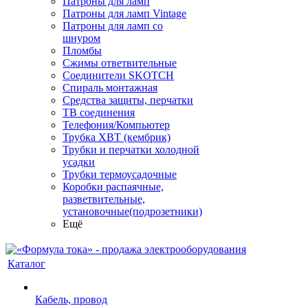
Патроны для ламп
Патроны для ламп Vintage
Патроны для ламп со
шнуром
Пломбы
Сжимы ответвительные
Соединители SKOTCH
Спираль монтажная
Средства защиты, перчатки
ТВ соединения
Телефония/Компьютер
Трубка ХВТ (кембрик)
Трубки и перчатки холодной
усадки
Трубки термоусадочные
Коробки распаячные,
разветвительные,
установочные(подрозетники)
Ещё
Каталог
Кабель, провод