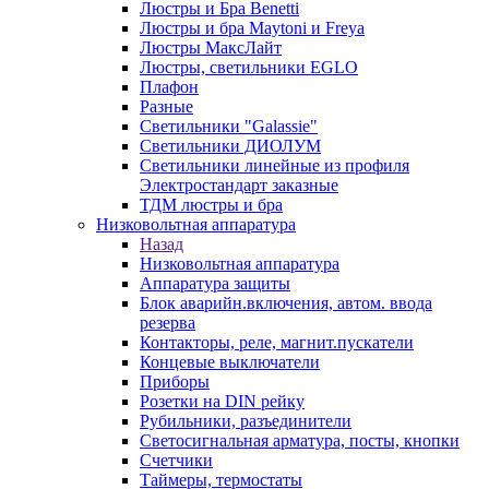
Люстры и Бра Benetti
Люстры и бра Maytoni и Freya
Люстры МаксЛайт
Люстры, светильники EGLO
Плафон
Разные
Светильники "Galassie"
Светильники ДИОЛУМ
Светильники линейные из профиля
Электростандарт заказные
ТДМ люстры и бра
Низковольтная аппаратура
Назад
Низковольтная аппаратура
Аппаратура защиты
Блок аварийн.включения, автом. ввода
резерва
Контакторы, реле, магнит.пускатели
Концевые выключатели
Приборы
Розетки на DIN рейку
Рубильники, разъединители
Светосигнальная арматура, посты, кнопки
Счетчики
Таймеры, термостаты