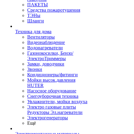
ПАКЕТЫ
Средства пожаротушения
ТЭНы
Шланги
Техника для дома
Вентиляторы
Видеонаблюдение
Водонагреватели
Газонокосилки, Бензо/
ЭлектроТриммеры
Замки, доводчики
Звонки
Кондиционеры/фитинги
Мойки высок.давления
HUTER
Насосное оборудование
Снегоуборочная техника
Увлажнители, мойки воздуха
Электро газовые плиты
Редукторы Эл.нагреватели
Электрогенераторы
Ещё
Электромонтажные материалы