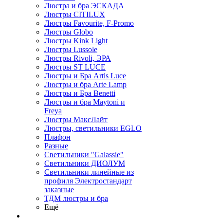
Люстра и бра ЭСКАДА
Люстры CITILUX
Люстры Favourite, F-Promo
Люстры Globo
Люстры Kink Light
Люстры Lussole
Люстры Rivoli, ЭРА
Люстры ST LUCE
Люстры и Бра Artis Luce
Люстры и бра Arte Lamp
Люстры и Бра Benetti
Люстры и бра Maytoni и
Freya
Люстры МаксЛайт
Люстры, светильники EGLO
Плафон
Разные
Светильники "Galassie"
Светильники ДИОЛУМ
Светильники линейные из
профиля Электростандарт
заказные
ТДМ люстры и бра
Ещё