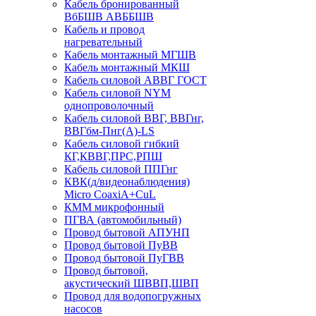
Кабель бронированный
ВбБШВ АВББШВ
Кабель и провод
нагревательный
Кабель монтажный МГШВ
Кабель монтажный МКШ
Кабель силовой АВВГ ГОСТ
Кабель силовой NYM
однопроволочный
Кабель силовой ВВГ, ВВГнг,
ВВГбм-Пнг(А)-LS
Кабель силовой гибкий
КГ,КВВГ,ПРС,РПШ
Кабель силовой ППГнг
КВК(д/видеонаблюдения)
Micro CoaxiA+CuL
КММ микрофонный
ПГВА (автомобильный)
Провод бытовой АПУНП
Провод бытовой ПуВВ
Провод бытовой ПуГВВ
Провод бытовой,
акустический ШВВП,ШВП
Провод для водопогружных
насосов