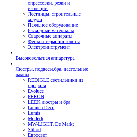
опрессовки, резки и
изоляции
Лестницы, строительные
ходули
Паяльное оборудование
Расходные материалы
Сварочные аппараты
Фены и термопистолеты
Электроинструмент
Высоковольтная аппаратура
Люстры, подвесы,бра, настольные
лампы
REDIGLE светильники из
профиля
Evoluce
FERON
LEEK люстры и бра
Lumina Deco
Lumis
Moderli
MW-LIGHT, De Markt
Stilfort
Евросвет