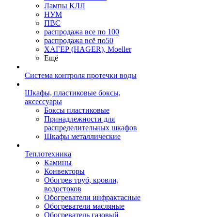
Лампы КЛЛ
НУМ
ПВС
распродажа все по 100
распродажа всё по50
ХАГЕР (HAGER), Moeller
Ещё
Система контроля протечки воды
Шкафы, пластиковые боксы,
аксессуары
Боксы пластиковые
Принадлежности для
распределительных шкафов
Шкафы металлические
Теплотехника
Камины
Конвекторы
Обогрев труб, кровли,
водостоков
Обогреватели инфрактасные
Обогреватели масляные
Обогреватель газовый