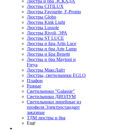
Люстра и бра ЭСКАДА
Люстры CITILUX
Люстры Favourite, F-Promo
Люстры Globo
Люстры Kink Light
Люстры Lussole
Люстры Rivoli, ЭРА
Люстры ST LUCE
Люстры и Бра Artis Luce
Люстры и бра Arte Lamp
Люстры и Бра Benetti
Люстры и бра Maytoni и
Freya
Люстры МаксЛайт
Люстры, светильники EGLO
Плафон
Разные
Светильники "Galassie"
Светильники ДИОЛУМ
Светильники линейные из
профиля Электростандарт
заказные
ТДМ люстры и бра
Ещё