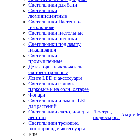
Светильники для бани
Светильники
люминисцентные
Светильники Настенно-
потолочные
Светильники настольные
Светильники ночники
Светильники под лампу
накаливания
Светильники
промышленные
Детекторы, выключатели
светоконтрольные
Лента LED и аксессуары
Светильники садово-
парковые и на солн. батарее
Фонари
Светильники и лампы LED
для растений
Светильники светодиод.для
Люстры,
Акции
М
лестниц
подвесы,бра
Светильники трековые,
шинопровод и аксессуары
Ещё