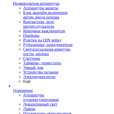
Низковольтная аппаратура
Аппаратура защиты
Блок аварийн.включения,
автом. ввода резерва
Контакторы, реле,
магнит.пускатели
Концевые выключатели
Приборы
Розетки на DIN рейку
Рубильники, разъединители
Светосигнальная арматура,
посты, кнопки
Счетчики
Таймеры, термостаты
Умный дом
Устройства питания
Электродвигатели
Ещё
Освещение
Аппаратура
пускорегулирующая
Декоративный свет
Лампы
Прожекторы светодиодные