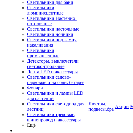
Светильники для бани
Светильники
люминисцентные
Светильники Настенно-
потолочные
Светильники настольные
Светильники ночники
Светильники под лампу
накаливания
Светильники
промышленные
Детекторы, выключатели
светоконтрольные
Лента LED и аксессуары
Светильники садово-
парковые и на солн. батарее
Фонари
Светильники и лампы LED
для растений
Светильники светодиод.для
Люстры,
Акции
М
лестниц
подвесы,бра
Светильники трековые,
шинопровод и аксессуары
Ещё