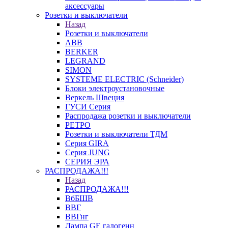
аксессуары
Розетки и выключатели
Назад
Розетки и выключатели
ABB
BERKER
LEGRAND
SIMON
SYSTEME ELECTRIC (Schneider)
Блоки электроустановочные
Веркель Швеция
ГУСИ Серия
Распродажа розетки и выключатели
РЕТРО
Розетки и выключатели ТДМ
Серия GIRA
Серия JUNG
СЕРИЯ ЭРА
РАСПРОДАЖА!!!
Назад
РАСПРОДАЖА!!!
ВбБШВ
ВВГ
ВВГнг
Лампа GE галогенн