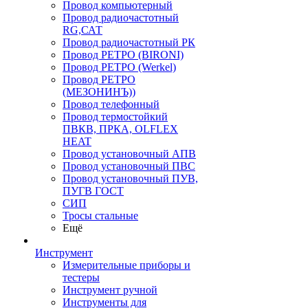
Провод компьютерный
Провод радиочастотный
RG,САТ
Провод радиочастотный РК
Провод РЕТРО (BIRONI)
Провод РЕТРО (Werkel)
Провод РЕТРО
(МЕЗОНИНЪ))
Провод телефонный
Провод термостойкий
ПВКВ, ПРКА, OLFLEX
HEAT
Провод установочный АПВ
Провод установочный ПВС
Провод установочный ПУВ,
ПУГВ ГОСТ
СИП
Тросы стальные
Ещё
Инструмент
Измерительные приборы и
тестеры
Инструмент ручной
Инструменты для