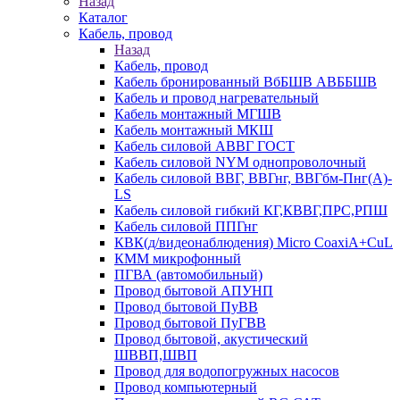
Назад
Каталог
Кабель, провод
Назад
Кабель, провод
Кабель бронированный ВбБШВ АВББШВ
Кабель и провод нагревательный
Кабель монтажный МГШВ
Кабель монтажный МКШ
Кабель силовой АВВГ ГОСТ
Кабель силовой NYM однопроволочный
Кабель силовой ВВГ, ВВГнг, ВВГбм-Пнг(А)-
LS
Кабель силовой гибкий КГ,КВВГ,ПРС,РПШ
Кабель силовой ППГнг
КВК(д/видеонаблюдения) Micro CoaxiA+CuL
КММ микрофонный
ПГВА (автомобильный)
Провод бытовой АПУНП
Провод бытовой ПуВВ
Провод бытовой ПуГВВ
Провод бытовой, акустический
ШВВП,ШВП
Провод для водопогружных насосов
Провод компьютерный