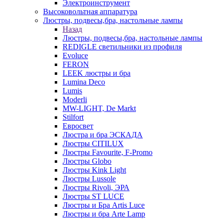
Электроинструмент
Высоковольтная аппаратура
Люстры, подвесы,бра, настольные лампы
Назад
Люстры, подвесы,бра, настольные лампы
REDIGLE светильники из профиля
Evoluce
FERON
LEEK люстры и бра
Lumina Deco
Lumis
Moderli
MW-LIGHT, De Markt
Stilfort
Евросвет
Люстра и бра ЭСКАДА
Люстры CITILUX
Люстры Favourite, F-Promo
Люстры Globo
Люстры Kink Light
Люстры Lussole
Люстры Rivoli, ЭРА
Люстры ST LUCE
Люстры и Бра Artis Luce
Люстры и бра Arte Lamp