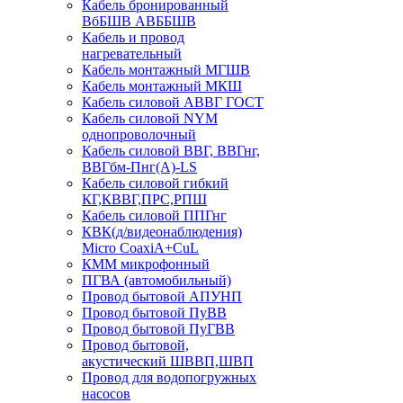
Кабель бронированный
ВбБШВ АВББШВ
Кабель и провод
нагревательный
Кабель монтажный МГШВ
Кабель монтажный МКШ
Кабель силовой АВВГ ГОСТ
Кабель силовой NYM
однопроволочный
Кабель силовой ВВГ, ВВГнг,
ВВГбм-Пнг(А)-LS
Кабель силовой гибкий
КГ,КВВГ,ПРС,РПШ
Кабель силовой ППГнг
КВК(д/видеонаблюдения)
Micro CoaxiA+CuL
КММ микрофонный
ПГВА (автомобильный)
Провод бытовой АПУНП
Провод бытовой ПуВВ
Провод бытовой ПуГВВ
Провод бытовой,
акустический ШВВП,ШВП
Провод для водопогружных
насосов