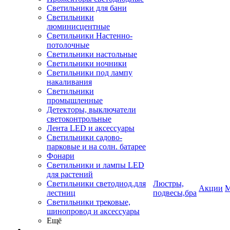
Светильники для бани
Светильники
люминисцентные
Светильники Настенно-
потолочные
Светильники настольные
Светильники ночники
Светильники под лампу
накаливания
Светильники
промышленные
Детекторы, выключатели
светоконтрольные
Лента LED и аксессуары
Светильники садово-
парковые и на солн. батарее
Фонари
Светильники и лампы LED
для растений
Светильники светодиод.для
Люстры,
Акции
М
лестниц
подвесы,бра
Светильники трековые,
шинопровод и аксессуары
Ещё