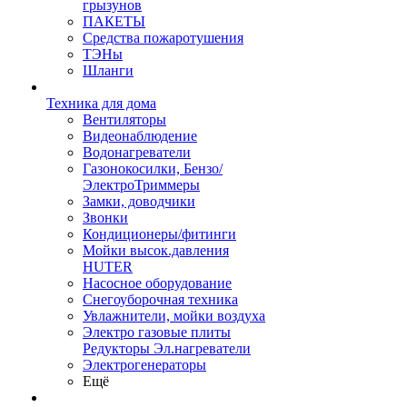
грызунов
ПАКЕТЫ
Средства пожаротушения
ТЭНы
Шланги
Техника для дома
Вентиляторы
Видеонаблюдение
Водонагреватели
Газонокосилки, Бензо/
ЭлектроТриммеры
Замки, доводчики
Звонки
Кондиционеры/фитинги
Мойки высок.давления
HUTER
Насосное оборудование
Снегоуборочная техника
Увлажнители, мойки воздуха
Электро газовые плиты
Редукторы Эл.нагреватели
Электрогенераторы
Ещё