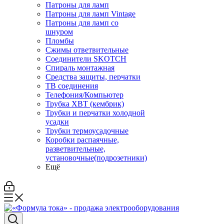
Патроны для ламп
Патроны для ламп Vintage
Патроны для ламп со
шнуром
Пломбы
Сжимы ответвительные
Соединители SKOTCH
Спираль монтажная
Средства защиты, перчатки
ТВ соединения
Телефония/Компьютер
Трубка ХВТ (кембрик)
Трубки и перчатки холодной
усадки
Трубки термоусадочные
Коробки распаячные,
разветвительные,
установочные(подрозетники)
Ещё