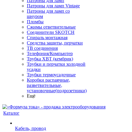
Патроны для ламп
Патроны для ламп Vintage
Патроны для ламп со
шнуром
Пломбы
Сжимы ответвительные
Соединители SKOTCH
Спираль монтажная
Средства защиты, перчатки
ТВ соединения
Телефония/Компьютер
Трубка ХВТ (кембрик)
Трубки и перчатки холодной
усадки
Трубки термоусадочные
Коробки распаячные,
разветвительные,
установочные(подрозетники)
Ещё
Каталог
Кабель, провод