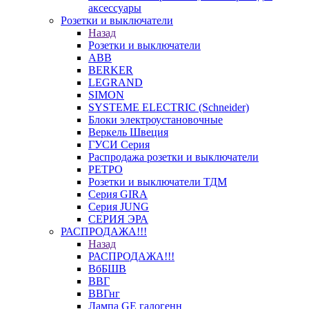
аксессуары
Розетки и выключатели
Назад
Розетки и выключатели
ABB
BERKER
LEGRAND
SIMON
SYSTEME ELECTRIC (Schneider)
Блоки электроустановочные
Веркель Швеция
ГУСИ Серия
Распродажа розетки и выключатели
РЕТРО
Розетки и выключатели ТДМ
Серия GIRA
Серия JUNG
СЕРИЯ ЭРА
РАСПРОДАЖА!!!
Назад
РАСПРОДАЖА!!!
ВбБШВ
ВВГ
ВВГнг
Лампа GE галогенн