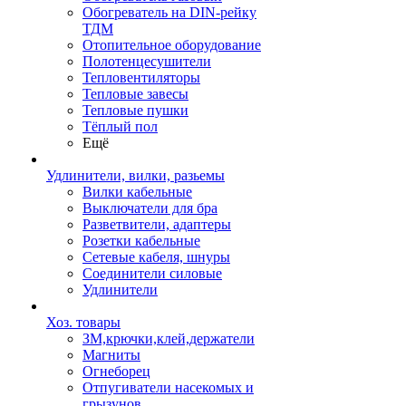
Обогреватель на DIN-рейку
ТДМ
Отопительное оборудование
Полотенцесушители
Тепловентиляторы
Тепловые завесы
Тепловые пушки
Тёплый пол
Ещё
Удлинители, вилки, разьемы
Вилки кабельные
Выключатели для бра
Разветвители, адаптеры
Розетки кабельные
Сетевые кабеля, шнуры
Соединители силовые
Удлинители
Хоз. товары
ЗМ,крючки,клей,держатели
Магниты
Огнеборец
Отпугиватели насекомых и
грызунов