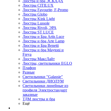
Люстра и бра ЭСКАДА
Люстры CITILUX
Люстры Favourite, F-Promo
Люстры Globo
Люстры Kink Light
Люстры Lussole
Люстры Rivoli, ЭРА
Люстры ST LUCE
Люстры и Бра Artis Luce
Люстры и бра Arte Lamp
Люстры и Бра Benetti
Люстры и бра Maytoni и
Freya
Люстры МаксЛайт
Люстры, светильники EGLO
Плафон
Разные
Светильники "Galassie"
Светильники ДИОЛУМ
Светильники линейные из
профиля Электростандарт
заказные
ТДМ люстры и бра
Ещё