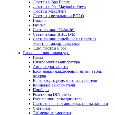
Люстры и Бра Benetti
Люстры и бра Maytoni и Freya
Люстры МаксЛайт
Люстры, светильники EGLO
Плафон
Разные
Светильники "Galassie"
Светильники ДИОЛУМ
Светильники линейные из профиля
Электростандарт заказные
ТДМ люстры и бра
Низковольтная аппаратура
Назад
Низковольтная аппаратура
Аппаратура защиты
Блок аварийн.включения, автом. ввода
резерва
Контакторы, реле, магнит.пускатели
Концевые выключатели
Приборы
Розетки на DIN рейку
Рубильники, разъединители
Светосигнальная арматура, посты, кнопки
Счетчики
Таймеры, термостаты