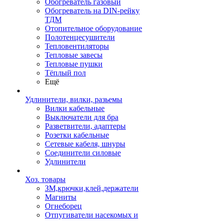
Обогреватель газовый
Обогреватель на DIN-рейку
ТДМ
Отопительное оборудование
Полотенцесушители
Тепловентиляторы
Тепловые завесы
Тепловые пушки
Тёплый пол
Ещё
Удлинители, вилки, разьемы
Вилки кабельные
Выключатели для бра
Разветвители, адаптеры
Розетки кабельные
Сетевые кабеля, шнуры
Соединители силовые
Удлинители
Хоз. товары
ЗМ,крючки,клей,держатели
Магниты
Огнеборец
Отпугиватели насекомых и