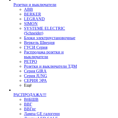
Розетки и выключатели
ABB
BERKER
LEGRAND
SIMON
SYSTEME ELECTRIC
(Schneider)
Блоки электроустановочные
Веркель Швеция
ГУСИ Серия
Распродажа розетки и
выключатели
РЕТРО
Розетки и выключатели ТДМ
Серия GIRA
Серия JUNG
СЕРИЯ ЭРА
Ещё
РАСПРОДАЖА!!!
ВбБШВ
ВВГ
ВВГнг
Лампа GE галогенн