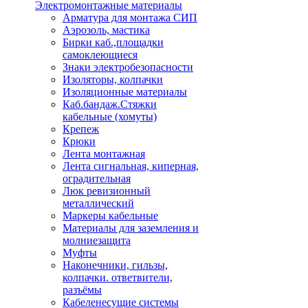
Электромонтажные материалы
Арматура для монтажа СИП
Аэрозоль, мастика
Бирки каб.,площадки
самоклеющиеся
Знаки электробезопасности
Изоляторы, колпачки
Изоляционные материалы
Каб.бандаж.Стяжки
кабельные (хомуты)
Крепеж
Крюки
Лента монтажная
Лента сигнальная, киперная,
оградительная
Люк ревизионный
металлический
Маркеры кабельные
Материалы для заземления и
молниезащита
Муфты
Наконечники, гильзы,
колпачки. ответвители,
разъёмы
Кабеленесущие системы