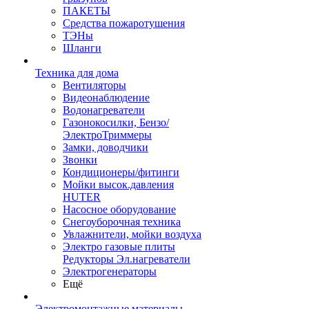
ПАКЕТЫ
Средства пожаротушения
ТЭНы
Шланги
Техника для дома
Вентиляторы
Видеонаблюдение
Водонагреватели
Газонокосилки, Бензо/
ЭлектроТриммеры
Замки, доводчики
Звонки
Кондиционеры/фитинги
Мойки высок.давления
HUTER
Насосное оборудование
Снегоуборочная техника
Увлажнители, мойки воздуха
Электро газовые плиты
Редукторы Эл.нагреватели
Электрогенераторы
Ещё
Электромонтажные материалы