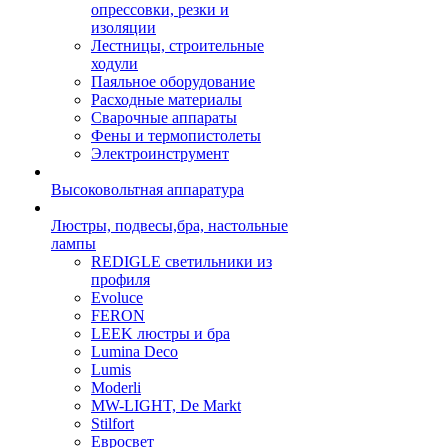
опрессовки, резки и
изоляции
Лестницы, строительные
ходули
Паяльное оборудование
Расходные материалы
Сварочные аппараты
Фены и термопистолеты
Электроинструмент
Высоковольтная аппаратура
Люстры, подвесы,бра, настольные
лампы
REDIGLE светильники из
профиля
Evoluce
FERON
LEEK люстры и бра
Lumina Deco
Lumis
Moderli
MW-LIGHT, De Markt
Stilfort
Евросвет