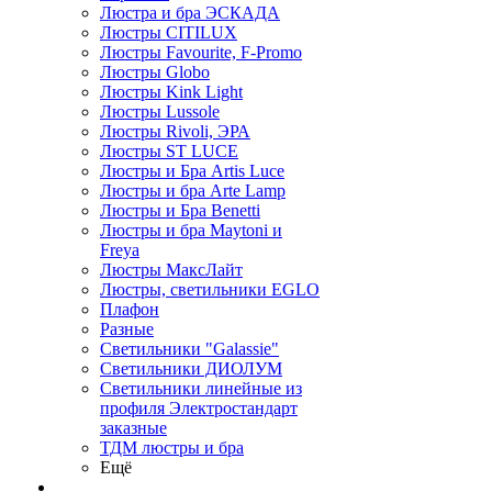
Люстра и бра ЭСКАДА
Люстры CITILUX
Люстры Favourite, F-Promo
Люстры Globo
Люстры Kink Light
Люстры Lussole
Люстры Rivoli, ЭРА
Люстры ST LUCE
Люстры и Бра Artis Luce
Люстры и бра Arte Lamp
Люстры и Бра Benetti
Люстры и бра Maytoni и
Freya
Люстры МаксЛайт
Люстры, светильники EGLO
Плафон
Разные
Светильники "Galassie"
Светильники ДИОЛУМ
Светильники линейные из
профиля Электростандарт
заказные
ТДМ люстры и бра
Ещё