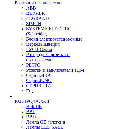
Розетки и выключатели
ABB
BERKER
LEGRAND
SIMON
SYSTEME ELECTRIC
(Schneider)
Блоки электроустановочные
Веркель Швеция
ГУСИ Серия
Распродажа розетки и
выключатели
РЕТРО
Розетки и выключатели ТДМ
Серия GIRA
Серия JUNG
СЕРИЯ ЭРА
Ещё
РАСПРОДАЖА!!!
ВбБШВ
ВВГ
ВВГнг
Лампа GE галогенн
Лампы LED SALE