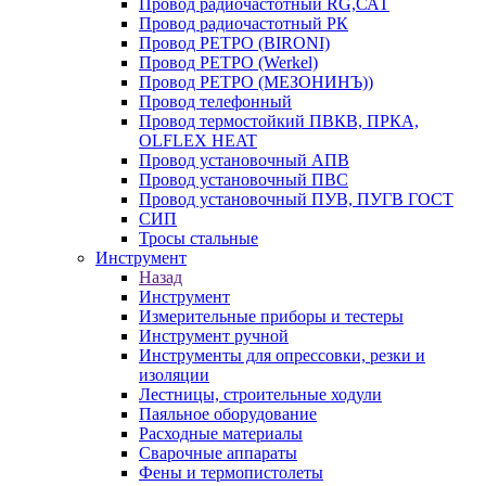
Провод радиочастотный RG,САТ
Провод радиочастотный РК
Провод РЕТРО (BIRONI)
Провод РЕТРО (Werkel)
Провод РЕТРО (МЕЗОНИНЪ))
Провод телефонный
Провод термостойкий ПВКВ, ПРКА,
OLFLEX HEAT
Провод установочный АПВ
Провод установочный ПВС
Провод установочный ПУВ, ПУГВ ГОСТ
СИП
Тросы стальные
Инструмент
Назад
Инструмент
Измерительные приборы и тестеры
Инструмент ручной
Инструменты для опрессовки, резки и
изоляции
Лестницы, строительные ходули
Паяльное оборудование
Расходные материалы
Сварочные аппараты
Фены и термопистолеты