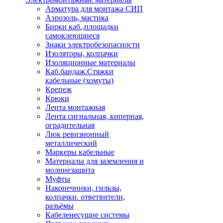
Арматура для монтажа СИП
Аэрозоль, мастика
Бирки каб.,площадки
самоклеющиеся
Знаки электробезопасности
Изоляторы, колпачки
Изоляционные материалы
Каб.бандаж.Стяжки
кабельные (хомуты)
Крепеж
Крюки
Лента монтажная
Лента сигнальная, киперная,
оградительная
Люк ревизионный
металлический
Маркеры кабельные
Материалы для заземления и
молниезащита
Муфты
Наконечники, гильзы,
колпачки. ответвители,
разъёмы
Кабеленесущие системы