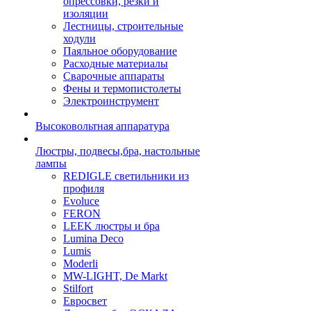
опрессовки, резки и
изоляции
Лестницы, строительные
ходули
Паяльное оборудование
Расходные материалы
Сварочные аппараты
Фены и термопистолеты
Электроинструмент
Высоковольтная аппаратура
Люстры, подвесы,бра, настольные
лампы
REDIGLE светильники из
профиля
Evoluce
FERON
LEEK люстры и бра
Lumina Deco
Lumis
Moderli
MW-LIGHT, De Markt
Stilfort
Евросвет