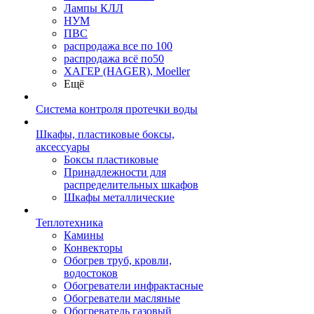
Лампы КЛЛ
НУМ
ПВС
распродажа все по 100
распродажа всё по50
ХАГЕР (HAGER), Moeller
Ещё
Система контроля протечки воды
Шкафы, пластиковые боксы,
аксессуары
Боксы пластиковые
Принадлежности для
распределительных шкафов
Шкафы металлические
Теплотехника
Камины
Конвекторы
Обогрев труб, кровли,
водостоков
Обогреватели инфрактасные
Обогреватели масляные
Обогреватель газовый