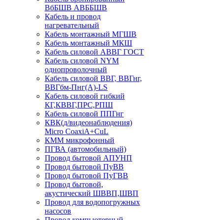
ВбБШВ АВББШВ
Кабель и провод
нагревательный
Кабель монтажный МГШВ
Кабель монтажный МКШ
Кабель силовой АВВГ ГОСТ
Кабель силовой NYM
однопроволочный
Кабель силовой ВВГ, ВВГнг,
ВВГбм-Пнг(А)-LS
Кабель силовой гибкий
КГ,КВВГ,ПРС,РПШ
Кабель силовой ППГнг
КВК(д/видеонаблюдения)
Micro CoaxiA+CuL
КММ микрофонный
ПГВА (автомобильный)
Провод бытовой АПУНП
Провод бытовой ПуВВ
Провод бытовой ПуГВВ
Провод бытовой,
акустический ШВВП,ШВП
Провод для водопогружных
насосов
Провод компьютерный