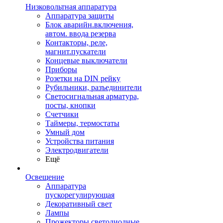
Низковольтная аппаратура
Аппаратура защиты
Блок аварийн.включения,
автом. ввода резерва
Контакторы, реле,
магнит.пускатели
Концевые выключатели
Приборы
Розетки на DIN рейку
Рубильники, разъединители
Светосигнальная арматура,
посты, кнопки
Счетчики
Таймеры, термостаты
Умный дом
Устройства питания
Электродвигатели
Ещё
Освещение
Аппаратура
пускорегулирующая
Декоративный свет
Лампы
Прожекторы светодиодные