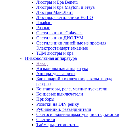
Люстры и Бра Benetti
Люстры и бра Maytoni и Freya
Люстры МаксЛайт
Люстры, светильники EGLO
Плафон
Разные
Светильники "Galassie"
Светильники ДИОЛУМ
Светильники линейные из профиля
Электростандарт заказные
ТДМ люстры и бра
Низковольтная аппаратура
Назад
Низковольтная аппаратура
Аппаратура защиты
Блок аварийн.включения, автом. ввода
резерва
Контакторы, реле, магнит.пускатели
Концевые выключатели
Приборы
Розетки на DIN рейку
Рубильники, разъединители
Светосигнальная арматура, посты, кнопки
Счетчики
Таймеры, термостаты