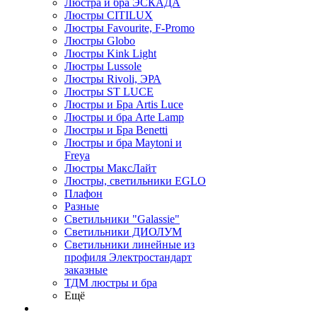
Люстра и бра ЭСКАДА
Люстры CITILUX
Люстры Favourite, F-Promo
Люстры Globo
Люстры Kink Light
Люстры Lussole
Люстры Rivoli, ЭРА
Люстры ST LUCE
Люстры и Бра Artis Luce
Люстры и бра Arte Lamp
Люстры и Бра Benetti
Люстры и бра Maytoni и
Freya
Люстры МаксЛайт
Люстры, светильники EGLO
Плафон
Разные
Светильники "Galassie"
Светильники ДИОЛУМ
Светильники линейные из
профиля Электростандарт
заказные
ТДМ люстры и бра
Ещё