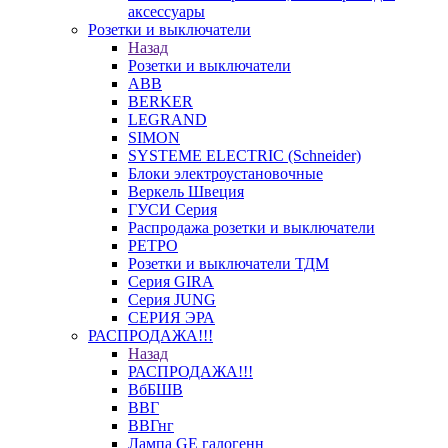
аксессуары
Розетки и выключатели
Назад
Розетки и выключатели
ABB
BERKER
LEGRAND
SIMON
SYSTEME ELECTRIC (Schneider)
Блоки электроустановочные
Веркель Швеция
ГУСИ Серия
Распродажа розетки и выключатели
РЕТРО
Розетки и выключатели ТДМ
Серия GIRA
Серия JUNG
СЕРИЯ ЭРА
РАСПРОДАЖА!!!
Назад
РАСПРОДАЖА!!!
ВбБШВ
ВВГ
ВВГнг
Лампа GE галогенн