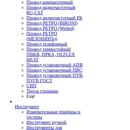
Провод компьютерный
Провод радиочастотный
RG,САТ
Провод радиочастотный РК
Провод РЕТРО (BIRONI)
Провод РЕТРО (Werkel)
Провод РЕТРО
(МЕЗОНИНЪ))
Провод телефонный
Провод термостойкий
ПВКВ, ПРКА, OLFLEX
HEAT
Провод установочный АПВ
Провод установочный ПВС
Провод установочный ПУВ,
ПУГВ ГОСТ
СИП
Тросы стальные
Ещё
Инструмент
Измерительные приборы и
тестеры
Инструмент ручной
Инструменты для