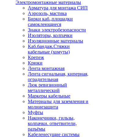
Электромонтажные материалы
Арматура для монтажа СИП
Аэрозоль, мастика
Бирки каб.,площадки
самоклеющиеся
Знаки электробезопасности
Изоляторы, колпачки
Изоляционные материалы
Каб.бандаж.Стяжки
кабельные (хомуты)
Крепеж
Крюки
Лента монтажная
Лента сигнальная, киперная,
оградительная
Люк ревизионный
металлический
Маркеры кабельные
Материалы для заземления и
молниезащита
Муфты
Наконечники, гильзы,
колпачки. ответвители,
разъёмы
Кабеленесущие системы