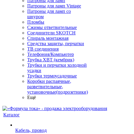
Патроны для ламп
Патроны для ламп Vintage
Патроны для ламп со
шнуром
Пломбы
Сжимы ответвительные
Соединители SKOTCH
Спираль монтажная
Средства защиты, перчатки
ТВ соединения
Телефония/Компьютер
Трубка ХВТ (кембрик)
Трубки и перчатки холодной
усадки
Трубки термоусадочные
Коробки распаячные,
разветвительные,
установочные(подрозетники)
Ещё
Каталог
Кабель, провод