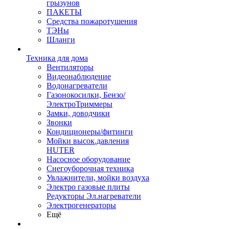
грызунов
ПАКЕТЫ
Средства пожаротушения
ТЭНы
Шланги
Техника для дома
Вентиляторы
Видеонаблюдение
Водонагреватели
Газонокосилки, Бензо/
ЭлектроТриммеры
Замки, доводчики
Звонки
Кондиционеры/фитинги
Мойки высок.давления
HUTER
Насосное оборудование
Снегоуборочная техника
Увлажнители, мойки воздуха
Электро газовые плиты
Редукторы Эл.нагреватели
Электрогенераторы
Ещё