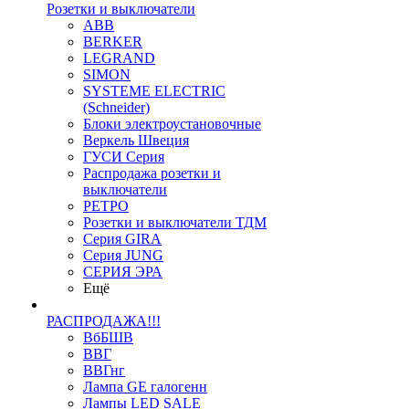
Розетки и выключатели
ABB
BERKER
LEGRAND
SIMON
SYSTEME ELECTRIC
(Schneider)
Блоки электроустановочные
Веркель Швеция
ГУСИ Серия
Распродажа розетки и
выключатели
РЕТРО
Розетки и выключатели ТДМ
Серия GIRA
Серия JUNG
СЕРИЯ ЭРА
Ещё
РАСПРОДАЖА!!!
ВбБШВ
ВВГ
ВВГнг
Лампа GE галогенн
Лампы LED SALE