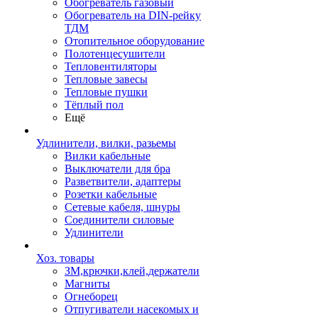
Обогреватель газовый
Обогреватель на DIN-рейку
ТДМ
Отопительное оборудование
Полотенцесушители
Тепловентиляторы
Тепловые завесы
Тепловые пушки
Тёплый пол
Ещё
Удлинители, вилки, разьемы
Вилки кабельные
Выключатели для бра
Разветвители, адаптеры
Розетки кабельные
Сетевые кабеля, шнуры
Соединители силовые
Удлинители
Хоз. товары
ЗМ,крючки,клей,держатели
Магниты
Огнеборец
Отпугиватели насекомых и