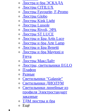
Люстра и бра ЭСКАДА
Люстры CITILUX
Люстры Favourite, F-Promo
Люстры Globo
Люстры Kink Light
Люстры Lussole
Люстры Rivoli, ЭРА
Люстры ST LUCE
Люстры и Бра Artis Luce
Люстры и бра Arte Lamp
Люстры и Бра Benetti
Люстры и бра Maytoni и
Freya
Люстры МаксЛайт
Люстры, светильники EGLO
Плафон
Разные
Светильники "Galassie"
Светильники ДИОЛУМ
Светильники линейные из
профиля Электростандарт
заказные
ТДМ люстры и бра
Ещё