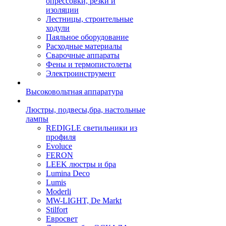
опрессовки, резки и
изоляции
Лестницы, строительные
ходули
Паяльное оборудование
Расходные материалы
Сварочные аппараты
Фены и термопистолеты
Электроинструмент
Высоковольтная аппаратура
Люстры, подвесы,бра, настольные
лампы
REDIGLE светильники из
профиля
Evoluce
FERON
LEEK люстры и бра
Lumina Deco
Lumis
Moderli
MW-LIGHT, De Markt
Stilfort
Евросвет