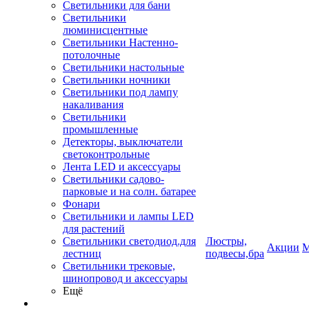
Светильники для бани
Светильники
люминисцентные
Светильники Настенно-
потолочные
Светильники настольные
Светильники ночники
Светильники под лампу
накаливания
Светильники
промышленные
Детекторы, выключатели
светоконтрольные
Лента LED и аксессуары
Светильники садово-
парковые и на солн. батарее
Фонари
Светильники и лампы LED
для растений
Светильники светодиод.для
Люстры,
Акции
М
лестниц
подвесы,бра
Светильники трековые,
шинопровод и аксессуары
Ещё