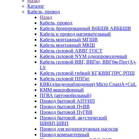
Назад
Каталог
Кабель, провод
Назад
Кабель, провод
Кабель бронированный ВбБШВ АВББШВ
Кабель и провод нагревательный
Кабель монтажный МГШВ
Кабель монтажный МКШ
Кабель силовой АВВГ ГОСТ
Кабель силовой NYM однопроволочный
Кабель силовой ВВГ, ВВГнг, ВВГбм-Пнг(А)-
LS
Кабель силовой гибкий КГ,КВВГ,ПРС,РПШ
Кабель силовой ППГнг
КВК(д/видеонаблюдения) Micro CoaxiA+CuL
КММ микрофонный
ПГВА (автомобильный)
Провод бытовой АПУНП
Провод бытовой ПуВВ
Провод бытовой ПуГВВ
Провод бытовой, акустический
ШВВП,ШВП
Провод для водопогружных насосов
Провод компьютерный