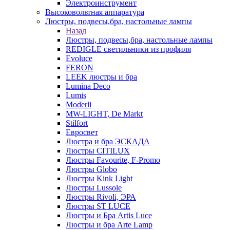
Электроинструмент
Высоковольтная аппаратура
Люстры, подвесы,бра, настольные лампы
Назад
Люстры, подвесы,бра, настольные лампы
REDIGLE светильники из профиля
Evoluce
FERON
LEEK люстры и бра
Lumina Deco
Lumis
Moderli
MW-LIGHT, De Markt
Stilfort
Евросвет
Люстра и бра ЭСКАДА
Люстры CITILUX
Люстры Favourite, F-Promo
Люстры Globo
Люстры Kink Light
Люстры Lussole
Люстры Rivoli, ЭРА
Люстры ST LUCE
Люстры и Бра Artis Luce
Люстры и бра Arte Lamp