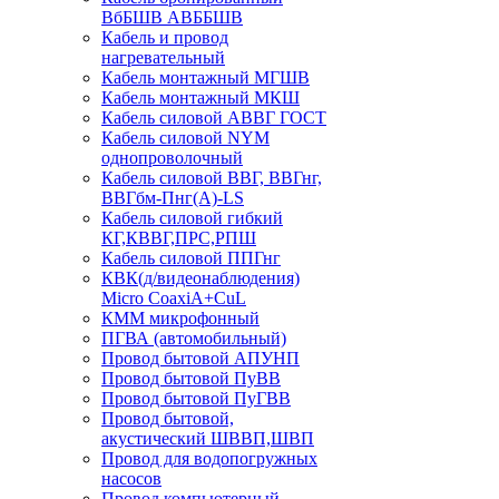
ВбБШВ АВББШВ
Кабель и провод
нагревательный
Кабель монтажный МГШВ
Кабель монтажный МКШ
Кабель силовой АВВГ ГОСТ
Кабель силовой NYM
однопроволочный
Кабель силовой ВВГ, ВВГнг,
ВВГбм-Пнг(А)-LS
Кабель силовой гибкий
КГ,КВВГ,ПРС,РПШ
Кабель силовой ППГнг
КВК(д/видеонаблюдения)
Micro CoaxiA+CuL
КММ микрофонный
ПГВА (автомобильный)
Провод бытовой АПУНП
Провод бытовой ПуВВ
Провод бытовой ПуГВВ
Провод бытовой,
акустический ШВВП,ШВП
Провод для водопогружных
насосов
Провод компьютерный