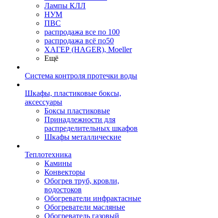
Лампы КЛЛ
НУМ
ПВС
распродажа все по 100
распродажа всё по50
ХАГЕР (HAGER), Moeller
Ещё
Система контроля протечки воды
Шкафы, пластиковые боксы,
аксессуары
Боксы пластиковые
Принадлежности для
распределительных шкафов
Шкафы металлические
Теплотехника
Камины
Конвекторы
Обогрев труб, кровли,
водостоков
Обогреватели инфрактасные
Обогреватели масляные
Обогреватель газовый