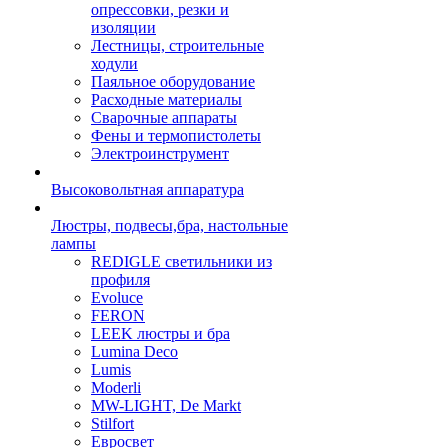
опрессовки, резки и
изоляции
Лестницы, строительные
ходули
Паяльное оборудование
Расходные материалы
Сварочные аппараты
Фены и термопистолеты
Электроинструмент
Высоковольтная аппаратура
Люстры, подвесы,бра, настольные
лампы
REDIGLE светильники из
профиля
Evoluce
FERON
LEEK люстры и бра
Lumina Deco
Lumis
Moderli
MW-LIGHT, De Markt
Stilfort
Евросвет