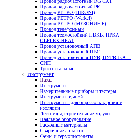
Провод радиочастотный RG,САТ
Провод радиочастотный РК
Провод РЕТРО (BIRONI)
Провод РЕТРО (Werkel)
Провод РЕТРО (МЕЗОНИНЪ))
Провод телефонный
Провод термостойкий ПВКВ, ПРКА,
OLFLEX HEAT
Провод установочный АПВ
Провод установочный ПВС
Провод установочный ПУВ, ПУГВ ГОСТ
СИП
Тросы стальные
Инструмент
Назад
Инструмент
Измерительные приборы и тестеры
Инструмент ручной
Инструменты для опрессовки, резки и
изоляции
Лестницы, строительные ходули
Паяльное оборудование
Расходные материалы
Сварочные аппараты
Фены и термопистолеты