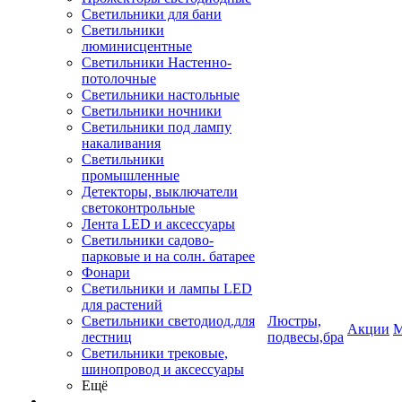
Светильники для бани
Светильники
люминисцентные
Светильники Настенно-
потолочные
Светильники настольные
Светильники ночники
Светильники под лампу
накаливания
Светильники
промышленные
Детекторы, выключатели
светоконтрольные
Лента LED и аксессуары
Светильники садово-
парковые и на солн. батарее
Фонари
Светильники и лампы LED
для растений
Светильники светодиод.для
Люстры,
Акции
М
лестниц
подвесы,бра
Светильники трековые,
шинопровод и аксессуары
Ещё