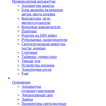
Низковольтная аппаратура
Аппаратура защиты
Блок аварийн.включения,
автом. ввода резерва
Контакторы, реле,
магнит.пускатели
Концевые выключатели
Приборы
Розетки на DIN рейку
Рубильники, разъединители
Светосигнальная арматура,
посты, кнопки
Счетчики
Таймеры, термостаты
Умный дом
Устройства питания
Электродвигатели
Ещё
Освещение
Аппаратура
пускорегулирующая
Декоративный свет
Лампы
Прожекторы светодиодные