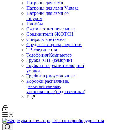
Патроны для ламп
Патроны для ламп Vintage
Патроны для ламп со
шнуром
Пломбы
Сжимы ответвительные
Соединители SKOTCH
Спираль монтажная
Средства защиты, перчатки
ТВ соединения
Телефония/Компьютер
Трубка ХВТ (кембрик)
Трубки и перчатки холодной
усадки
Трубки термоусадочные
Коробки распаячные,
разветвительные,
установочные(подрозетники)
Ещё