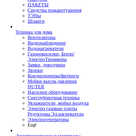
ПАКЕТЫ
Средства пожаротушения
ТЭНы
Шланги
Техника для дома
Вентиляторы
Видеонаблюдение
Водонагреватели
Газонокосилки, Бензо/
ЭлектроТриммеры
Замки, доводчики
Звонки
Кондиционеры/фитинги
Мойки высок.давления
HUTER
Насосное оборудование
Снегоуборочная техника
Увлажнители, мойки воздуха
Электро газовые плиты
Редукторы Эл.нагреватели
Электрогенераторы
Ещё
Электромонтажные материалы