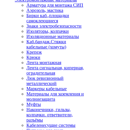
Арматура для монтажа СИП
Аэрозоль, мастика
Бирки каб.,площадки
самоклеющиеся
Знаки электробезопасности
Изоляторы, колпачки
Изоляционные материалы
Каб.бандаж.Стяжки
кабельные (хомуты)
Крепеж
Крюки
Лента монтажная
Лента сигнальная, киперная,
оградительная
Люк ревизионный
металлический
Маркеры кабельные
Материалы для заземления и
молниезащита
Муфты
Наконечники, гильзы,
колпачки. ответвители,
разъёмы
Кабеленесущие системы