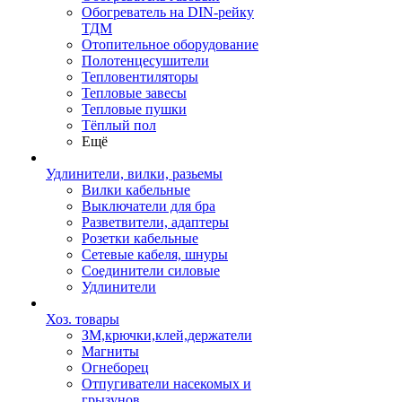
Обогреватель на DIN-рейку
ТДМ
Отопительное оборудование
Полотенцесушители
Тепловентиляторы
Тепловые завесы
Тепловые пушки
Тёплый пол
Ещё
Удлинители, вилки, разьемы
Вилки кабельные
Выключатели для бра
Разветвители, адаптеры
Розетки кабельные
Сетевые кабеля, шнуры
Соединители силовые
Удлинители
Хоз. товары
ЗМ,крючки,клей,держатели
Магниты
Огнеборец
Отпугиватели насекомых и
грызунов