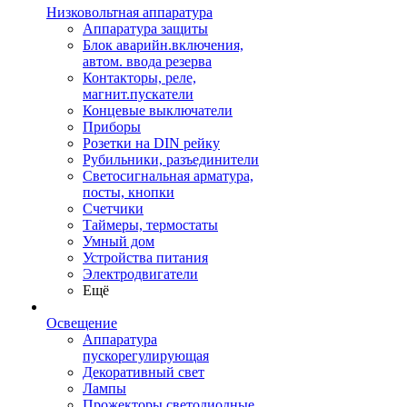
Низковольтная аппаратура
Аппаратура защиты
Блок аварийн.включения,
автом. ввода резерва
Контакторы, реле,
магнит.пускатели
Концевые выключатели
Приборы
Розетки на DIN рейку
Рубильники, разъединители
Светосигнальная арматура,
посты, кнопки
Счетчики
Таймеры, термостаты
Умный дом
Устройства питания
Электродвигатели
Ещё
Освещение
Аппаратура
пускорегулирующая
Декоративный свет
Лампы
Прожекторы светодиодные