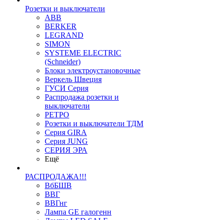
Розетки и выключатели
ABB
BERKER
LEGRAND
SIMON
SYSTEME ELECTRIC
(Schneider)
Блоки электроустановочные
Веркель Швеция
ГУСИ Серия
Распродажа розетки и
выключатели
РЕТРО
Розетки и выключатели ТДМ
Серия GIRA
Серия JUNG
СЕРИЯ ЭРА
Ещё
РАСПРОДАЖА!!!
ВбБШВ
ВВГ
ВВГнг
Лампа GE галогенн