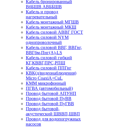
Кабель бронированный
ВбБШВ АВББШВ
Кабель и провод
нагревательный
Кабель монтажный МГШВ
Кабель монтажный МКШ
Кабель силовой АВВГ ГОСТ
Кабель силовой NYM
однопроволочный
Кабель силовой ВВГ, ВВГнг,
ВВГбм-Пнг(А)-LS
Кабель силовой гибкий
КГ,КВВГ,ПРС,РПШ
Кабель силовой ППГнг
КВК(д/видеонаблюдения)
Micro CoaxiA+CuL
КММ микрофонный
ПГВА (автомобильный)
Провод бытовой АПУНП
Провод бытовой ПуВВ
Провод бытовой ПуГВВ
Провод бытовой,
акустический ШВВП,ШВП
Провод для водопогружных
насосов