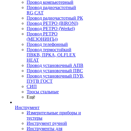
Провод компьютерный
Провод радиочастотный
RG,САТ
Провод радиочастотный РК
Провод РЕТРО (BIRONI)
Провод РЕТРО (Werkel)
Провод РЕТРО
(МЕЗОНИНЪ))
Провод телефонный
Провод термостойкий
ПВКВ, ПРКА, OLFLEX
HEAT
Провод установочный АПВ
Провод установочный ПВС
Провод установочный ПУВ,
ПУГВ ГОСТ
СИП
Тросы стальные
Ещё
Инструмент
Измерительные приборы и
тестеры
Инструмент ручной
Инструменты для