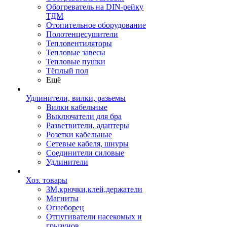
Обогреватель на DIN-рейку
ТДМ
Отопительное оборудование
Полотенцесушители
Тепловентиляторы
Тепловые завесы
Тепловые пушки
Тёплый пол
Ещё
Удлинители, вилки, разьемы
Вилки кабельные
Выключатели для бра
Разветвители, адаптеры
Розетки кабельные
Сетевые кабеля, шнуры
Соединители силовые
Удлинители
Хоз. товары
ЗМ,крючки,клей,держатели
Магниты
Огнеборец
Отпугиватели насекомых и
грызунов