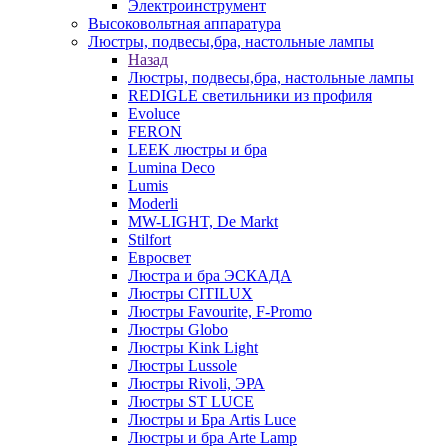
Электроинструмент
Высоковольтная аппаратура
Люстры, подвесы,бра, настольные лампы
Назад
Люстры, подвесы,бра, настольные лампы
REDIGLE светильники из профиля
Evoluce
FERON
LEEK люстры и бра
Lumina Deco
Lumis
Moderli
MW-LIGHT, De Markt
Stilfort
Евросвет
Люстра и бра ЭСКАДА
Люстры CITILUX
Люстры Favourite, F-Promo
Люстры Globo
Люстры Kink Light
Люстры Lussole
Люстры Rivoli, ЭРА
Люстры ST LUCE
Люстры и Бра Artis Luce
Люстры и бра Arte Lamp