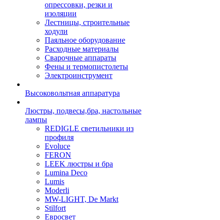
опрессовки, резки и
изоляции
Лестницы, строительные
ходули
Паяльное оборудование
Расходные материалы
Сварочные аппараты
Фены и термопистолеты
Электроинструмент
Высоковольтная аппаратура
Люстры, подвесы,бра, настольные
лампы
REDIGLE светильники из
профиля
Evoluce
FERON
LEEK люстры и бра
Lumina Deco
Lumis
Moderli
MW-LIGHT, De Markt
Stilfort
Евросвет