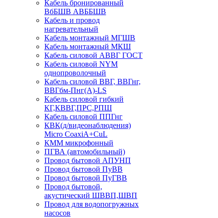
Кабель бронированный
ВбБШВ АВББШВ
Кабель и провод
нагревательный
Кабель монтажный МГШВ
Кабель монтажный МКШ
Кабель силовой АВВГ ГОСТ
Кабель силовой NYM
однопроволочный
Кабель силовой ВВГ, ВВГнг,
ВВГбм-Пнг(А)-LS
Кабель силовой гибкий
КГ,КВВГ,ПРС,РПШ
Кабель силовой ППГнг
КВК(д/видеонаблюдения)
Micro CoaxiA+CuL
КММ микрофонный
ПГВА (автомобильный)
Провод бытовой АПУНП
Провод бытовой ПуВВ
Провод бытовой ПуГВВ
Провод бытовой,
акустический ШВВП,ШВП
Провод для водопогружных
насосов