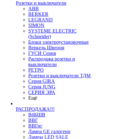
Розетки и выключатели
ABB
BERKER
LEGRAND
SIMON
SYSTEME ELECTRIC
(Schneider)
Блоки электроустановочные
Веркель Швеция
ГУСИ Серия
Распродажа розетки и
выключатели
РЕТРО
Розетки и выключатели ТДМ
Серия GIRA
Серия JUNG
СЕРИЯ ЭРА
Ещё
РАСПРОДАЖА!!!
ВбБШВ
ВВГ
ВВГнг
Лампа GE галогенн
Лампы LED SALE