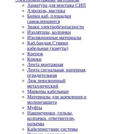
Арматура для монтажа СИП
Аэрозоль, мастика
Бирки каб.,площадки
самоклеющиеся
Знаки электробезопасности
Изоляторы, колпачки
Изоляционные материалы
Каб.бандаж.Стяжки
кабельные (хомуты)
Крепеж
Крюки
Лента монтажная
Лента сигнальная, киперная,
оградительная
Люк ревизионный
металлический
Маркеры кабельные
Материалы для заземления и
молниезащита
Муфты
Наконечники, гильзы,
колпачки. ответвители,
разъёмы
Кабеленесущие системы