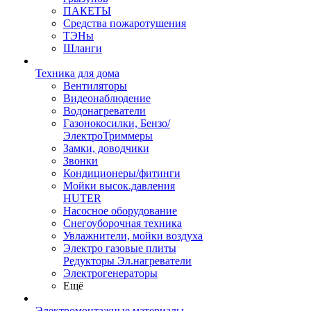
ПАКЕТЫ
Средства пожаротушения
ТЭНы
Шланги
Техника для дома
Вентиляторы
Видеонаблюдение
Водонагреватели
Газонокосилки, Бензо/
ЭлектроТриммеры
Замки, доводчики
Звонки
Кондиционеры/фитинги
Мойки высок.давления
HUTER
Насосное оборудование
Снегоуборочная техника
Увлажнители, мойки воздуха
Электро газовые плиты
Редукторы Эл.нагреватели
Электрогенераторы
Ещё
Электромонтажные материалы