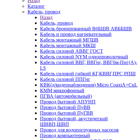
Назад
Каталог
Кабель, провод
Назад
Кабель, провод
Кабель бронированный ВбБШВ АВББШВ
Кабель и провод нагревательный
Кабель монтажный МГШВ
Кабель монтажный МКШ
Кабель силовой АВВГ ГОСТ
Кабель силовой NYM однопроволочный
Кабель силовой ВВГ, ВВГнг, ВВГбм-Пнг(А)-
LS
Кабель силовой гибкий КГ,КВВГ,ПРС,РПШ
Кабель силовой ППГнг
КВК(д/видеонаблюдения) Micro CoaxiA+CuL
КММ микрофонный
ПГВА (автомобильный)
Провод бытовой АПУНП
Провод бытовой ПуВВ
Провод бытовой ПуГВВ
Провод бытовой, акустический
ШВВП,ШВП
Провод для водопогружных насосов
Провод компьютерный