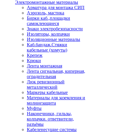
Электромонтажные материалы
Арматура для монтажа СИП
Аэрозоль, мастика
Бирки каб.,площадки
самоклеющиеся
Знаки электробезопасности
Изоляторы, колпачки
Изоляционные материалы
Каб.бандаж.Стяжки
кабельные (хомуты)
Крепеж
Крюки
Лента монтажная
Лента сигнальная, киперная,
оградительная
Люк ревизионный
металлический
Маркеры кабельные
Материалы для заземления и
молниезащита
Муфты
Наконечники, гильзы,
колпачки. ответвители,
разъёмы
Кабеленесущие системы