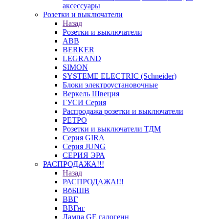
аксессуары
Розетки и выключатели
Назад
Розетки и выключатели
ABB
BERKER
LEGRAND
SIMON
SYSTEME ELECTRIC (Schneider)
Блоки электроустановочные
Веркель Швеция
ГУСИ Серия
Распродажа розетки и выключатели
РЕТРО
Розетки и выключатели ТДМ
Серия GIRA
Серия JUNG
СЕРИЯ ЭРА
РАСПРОДАЖА!!!
Назад
РАСПРОДАЖА!!!
ВбБШВ
ВВГ
ВВГнг
Лампа GE галогенн