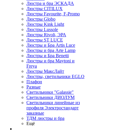
Люстра и бра ЭСКАДА
Люстры CITILUX
Люстры Favourite, F-Promo
Люстры Globo
Люстры Kink Light
Люстры Lussole
Люстры Rivoli, ЭРА
Люстры ST LUCE
Люстры и Бра Artis Luce
Люстры и бра Arte Lamp
Люстры и Бра Benetti
Люстры и бра Maytoni и
Freya
Люстры МаксЛайт
Люстры, светильники EGLO
Плафон
Разные
Светильники "Galassie"
Светильники ДИОЛУМ
Светильники линейные из
профиля Электростандарт
заказные
ТДМ люстры и бра
Ещё