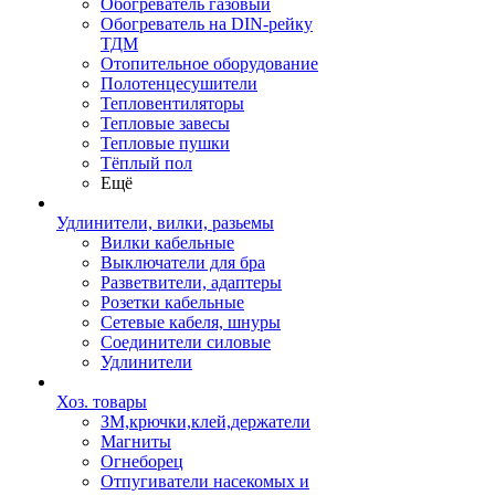
Обогреватель газовый
Обогреватель на DIN-рейку
ТДМ
Отопительное оборудование
Полотенцесушители
Тепловентиляторы
Тепловые завесы
Тепловые пушки
Тёплый пол
Ещё
Удлинители, вилки, разьемы
Вилки кабельные
Выключатели для бра
Разветвители, адаптеры
Розетки кабельные
Сетевые кабеля, шнуры
Соединители силовые
Удлинители
Хоз. товары
ЗМ,крючки,клей,держатели
Магниты
Огнеборец
Отпугиватели насекомых и