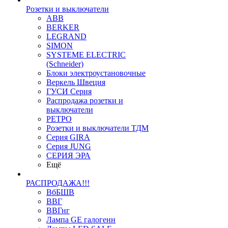
Розетки и выключатели
ABB
BERKER
LEGRAND
SIMON
SYSTEME ELECTRIC
(Schneider)
Блоки электроустановочные
Веркель Швеция
ГУСИ Серия
Распродажа розетки и
выключатели
РЕТРО
Розетки и выключатели ТДМ
Серия GIRA
Серия JUNG
СЕРИЯ ЭРА
Ещё
РАСПРОДАЖА!!!
ВбБШВ
ВВГ
ВВГнг
Лампа GE галогенн