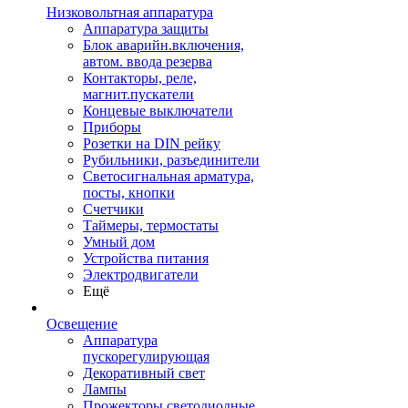
Низковольтная аппаратура
Аппаратура защиты
Блок аварийн.включения,
автом. ввода резерва
Контакторы, реле,
магнит.пускатели
Концевые выключатели
Приборы
Розетки на DIN рейку
Рубильники, разъединители
Светосигнальная арматура,
посты, кнопки
Счетчики
Таймеры, термостаты
Умный дом
Устройства питания
Электродвигатели
Ещё
Освещение
Аппаратура
пускорегулирующая
Декоративный свет
Лампы
Прожекторы светодиодные