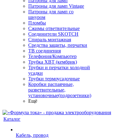
Патроны для ламп
Патроны для ламп Vintage
Патроны для ламп со
шнуром
Пломбы
Сжимы ответвительные
Соединители SKOTCH
Спираль монтажная
Средства защиты, перчатки
ТВ соединения
Телефония/Компьютер
Трубка ХВТ (кембрик)
Трубки и перчатки холодной
усадки
Трубки термоусадочные
Коробки распаячные,
разветвительные,
установочные(подрозетники)
Ещё
Каталог
Кабель, провод