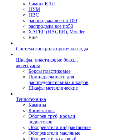
Лампы КЛЛ
НУМ
ПВС
распродажа все по 100
распродажа всё по50
ХАГЕР (HAGER), Moeller
Ещё
Система контроля протечки воды
Шкафы, пластиковые боксы,
аксессуары
Боксы пластиковые
Принадлежности для
распределительных шкафов
Шкафы металлические
Теплотехника
Камины
Конвекторы
Обогрев труб, кровли,
водостоков
Обогреватели инфрактасные
Обогреватели масляные
Обогреватель газовый