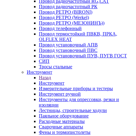
Провод радиочастотный RG,САТ
Провод радиочастотный РК
Провод РЕТРО (BIRONI)
Провод РЕТРО (Werkel)
Провод РЕТРО (МЕЗОНИНЪ))
Провод телефонный
Провод термостойкий ПВКВ, ПРКА,
OLFLEX HEAT
Провод установочный АПВ
Провод установочный ПВС
Провод установочный ПУВ, ПУГВ ГОСТ
СИП
Тросы стальные
Инструмент
Назад
Инструмент
Измерительные приборы и тестеры
Инструмент ручной
Инструменты для опрессовки, резки и
изоляции
Лестницы, строительные ходули
Паяльное оборудование
Расходные материалы
Сварочные аппараты
Фены и термопистолеты