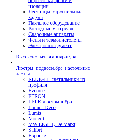
опрессовки, резки и
изоляции
Лестницы, строительные
ходули
Паяльное оборудование
Расходные материалы
Сварочные аппараты
Фены и термопистолеты
Электроинструмент
Высоковольтная аппаратура
Люстры, подвесы,бра, настольные
лампы
REDIGLE светильники из
профиля
Evoluce
FERON
LEEK люстры и бра
Lumina Deco
Lumis
Moderli
MW-LIGHT, De Markt
Stilfort
Евросвет