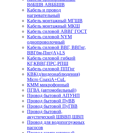
ВбБШВ АВББШВ
Кабель и провод
нагревательный
Кабель монтажный МГШВ
Кабель монтажный МКШ
Кабель силовой АВВГ ГОСТ
Кабель силовой NYM
однопроволочный
Кабель силовой ВВГ, ВВГнг,
ВВГбм-Пнг(А)-LS
Кабель силовой гибкий
КГ,КВВГ,ПРС,РПШ
Кабель силовой ППГнг
КВК(д/видеонаблюдения)
Micro CoaxiA+CuL
КММ микрофонный
ПГВА (автомобильный)
Провод бытовой АПУНП
Провод бытовой ПуВВ
Провод бытовой ПуГВВ
Провод бытовой,
акустический ШВВП,ШВП
Провод для водопогружных
насосов
Провод компьютерный