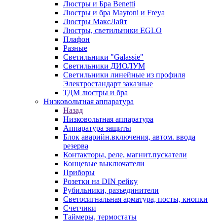
Люстры и Бра Benetti
Люстры и бра Maytoni и Freya
Люстры МаксЛайт
Люстры, светильники EGLO
Плафон
Разные
Светильники "Galassie"
Светильники ДИОЛУМ
Светильники линейные из профиля
Электростандарт заказные
ТДМ люстры и бра
Низковольтная аппаратура
Назад
Низковольтная аппаратура
Аппаратура защиты
Блок аварийн.включения, автом. ввода
резерва
Контакторы, реле, магнит.пускатели
Концевые выключатели
Приборы
Розетки на DIN рейку
Рубильники, разъединители
Светосигнальная арматура, посты, кнопки
Счетчики
Таймеры, термостаты