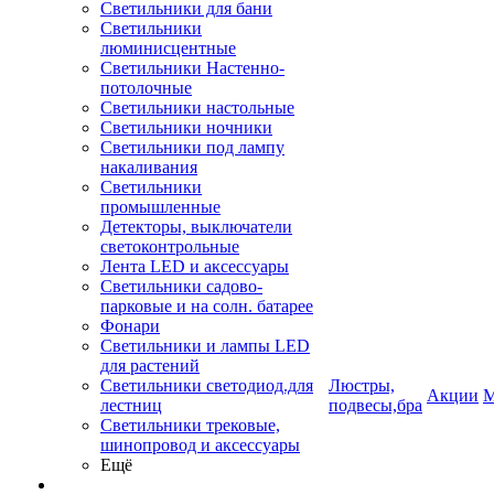
Светильники для бани
Светильники
люминисцентные
Светильники Настенно-
потолочные
Светильники настольные
Светильники ночники
Светильники под лампу
накаливания
Светильники
промышленные
Детекторы, выключатели
светоконтрольные
Лента LED и аксессуары
Светильники садово-
парковые и на солн. батарее
Фонари
Светильники и лампы LED
для растений
Светильники светодиод.для
Люстры,
Акции
М
лестниц
подвесы,бра
Светильники трековые,
шинопровод и аксессуары
Ещё