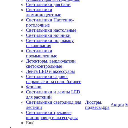
Светильники для бани
Светильники
люминисцентные
Светильники Настенно-
потолочные
Светильники настольные
Светильники ночники
Светильники под лампу
накаливания
Светильники
промышленные
Детекторы, выключатели
светоконтрольные
Лента LED и аксессуары
Светильники садово-
парковые и на солн. батарее
Фонари
Светильники и лампы LED
для растений
Светильники светодиод.для
Люстры,
Акции
М
лестниц
подвесы,бра
Светильники трековые,
шинопровод и аксессуары
Ещё