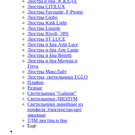
Люстра и бра ЭСКАДА
Люстры CITILUX
Люстры Favourite, F-Promo
Люстры Globo
Люстры Kink Light
Люстры Lussole
Люстры Rivoli, ЭРА
Люстры ST LUCE
Люстры и Бра Artis Luce
Люстры и бра Arte Lamp
Люстры и Бра Benetti
Люстры и бра Maytoni и
Freya
Люстры МаксЛайт
Люстры, светильники EGLO
Плафон
Разные
Светильники "Galassie"
Светильники ДИОЛУМ
Светильники линейные из
профиля Электростандарт
заказные
ТДМ люстры и бра
Ещё