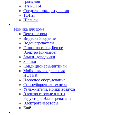
грызунов
ПАКЕТЫ
Средства пожаротушения
ТЭНы
Шланги
Техника для дома
Вентиляторы
Видеонаблюдение
Водонагреватели
Газонокосилки, Бензо/
ЭлектроТриммеры
Замки, доводчики
Звонки
Кондиционеры/фитинги
Мойки высок.давления
HUTER
Насосное оборудование
Снегоуборочная техника
Увлажнители, мойки воздуха
Электро газовые плиты
Редукторы Эл.нагреватели
Электрогенераторы
Ещё