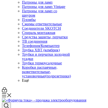
Патроны для ламп
Патроны для ламп Vintage
Патроны для ламп со
шнуром
Пломбы
Сжимы ответвительные
Соединители SKOTCH
Спираль монтажная
Средства защиты, перчатки
ТВ соединения
Телефония/Компьютер
Трубка ХВТ (кембрик)
Трубки и перчатки холодной
усадки
Трубки термоусадочные
Коробки распаячные,
разветвительные,
установочные(подрозетники)
Ещё