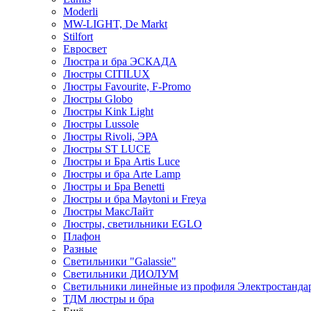
Moderli
MW-LIGHT, De Markt
Stilfort
Евросвет
Люстра и бра ЭСКАДА
Люстры CITILUX
Люстры Favourite, F-Promo
Люстры Globo
Люстры Kink Light
Люстры Lussole
Люстры Rivoli, ЭРА
Люстры ST LUCE
Люстры и Бра Artis Luce
Люстры и бра Arte Lamp
Люстры и Бра Benetti
Люстры и бра Maytoni и Freya
Люстры МаксЛайт
Люстры, светильники EGLO
Плафон
Разные
Светильники "Galassie"
Светильники ДИОЛУМ
Светильники линейные из профиля Электростандар
ТДМ люстры и бра