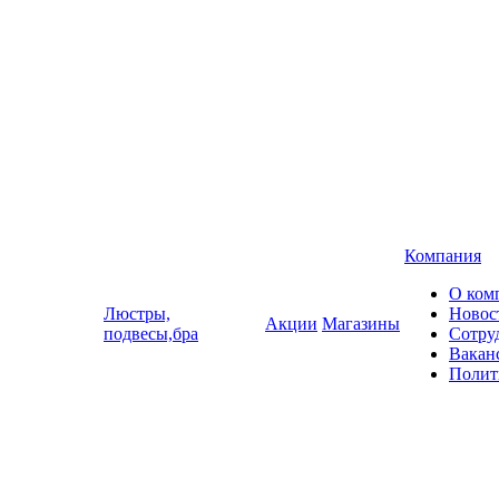
Компания
О ком
Люстры,
Новос
Акции
Магазины
подвесы,бра
Сотру
Вакан
Полит