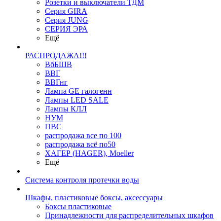
Розетки и выключатели ТДМ
Серия GIRA
Серия JUNG
СЕРИЯ ЭРА
Ещё
РАСПРОДАЖА!!!
ВбБШВ
ВВГ
ВВГнг
Лампа GE галогенн
Лампы LED SALE
Лампы КЛЛ
НУМ
ПВС
распродажа все по 100
распродажа всё по50
ХАГЕР (HAGER), Moeller
Ещё
Система контроля протечки воды
Шкафы, пластиковые боксы, аксессуары
Боксы пластиковые
Принадлежности для распределительных шкафов