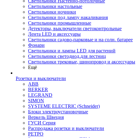
Светильники Настенно-потолочные
Светильники настольные
Светильники ночники
Светильники под лампу накаливания
Светильники промышленные
Детекторы, выключатели светоконтрольные
Лента LED и аксессуары
Светильники садово-парковые и на солн. батарее
Фонари
Светильники и лампы LED для растений
Светильники светодиод.для лестниц
Светильники трековые, шинопровод и аксессуары
Ещё
Розетки и выключатели
ABB
BERKER
LEGRAND
SIMON
SYSTEME ELECTRIC (Schneider)
Блоки электроустановочные
Веркель Швеция
ГУСИ Серия
Распродажа розетки и выключатели
РЕТРО