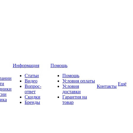
Информация
Помощь
Статьи
Помощь
пании
Видео
Условия оплаты
ти
Ещё
Вопрос-
Условия
Контакты
дники
ответ
доставки
сии
Скидки
Гарантия на
ика
Бренды
товар