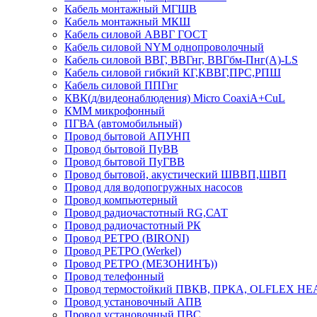
Кабель монтажный МГШВ
Кабель монтажный МКШ
Кабель силовой АВВГ ГОСТ
Кабель силовой NYM однопроволочный
Кабель силовой ВВГ, ВВГнг, ВВГбм-Пнг(А)-LS
Кабель силовой гибкий КГ,КВВГ,ПРС,РПШ
Кабель силовой ППГнг
КВК(д/видеонаблюдения) Micro CoaxiA+CuL
КММ микрофонный
ПГВА (автомобильный)
Провод бытовой АПУНП
Провод бытовой ПуВВ
Провод бытовой ПуГВВ
Провод бытовой, акустический ШВВП,ШВП
Провод для водопогружных насосов
Провод компьютерный
Провод радиочастотный RG,САТ
Провод радиочастотный РК
Провод РЕТРО (BIRONI)
Провод РЕТРО (Werkel)
Провод РЕТРО (МЕЗОНИНЪ))
Провод телефонный
Провод термостойкий ПВКВ, ПРКА, OLFLEX HE
Провод установочный АПВ
Провод установочный ПВС