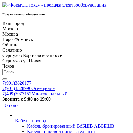
Продажа электрооборудования
Ваш город
Москва
Москва
Наро-Фоминск
Обнинск
Селятино
Серпухов Борисовское шоссе
Серпухов ул.Новая
Чехов
7(901)3820177
7(901)3328996
Освещение
7(499)7077157
Многоканальный
Звоните с 9:00 до 19:00
Каталог
Кабель, провод
Кабель бронированный ВбБШВ АВББШВ
Кабель и провод нагревательный