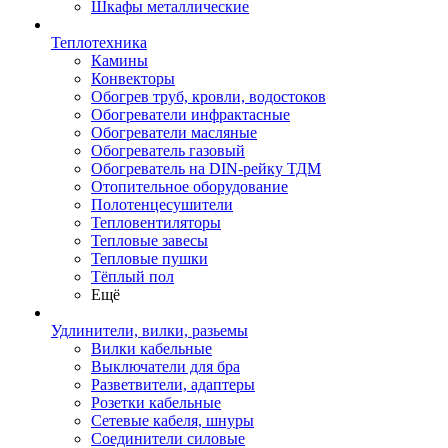
Шкафы металлические
Теплотехника
Камины
Конвекторы
Обогрев труб, кровли, водостоков
Обогреватели инфрактасные
Обогреватели масляные
Обогреватель газовый
Обогреватель на DIN-рейку ТДМ
Отопительное оборудование
Полотенцесушители
Тепловентиляторы
Тепловые завесы
Тепловые пушки
Тёплый пол
Ещё
Удлинители, вилки, разьемы
Вилки кабельные
Выключатели для бра
Разветвители, адаптеры
Розетки кабельные
Сетевые кабеля, шнуры
Соединители силовые