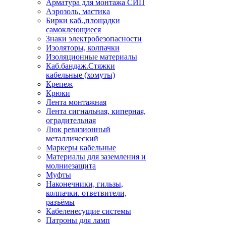
Арматура для монтажа СИП
Аэрозоль, мастика
Бирки каб.,площадки
самоклеющиеся
Знаки электробезопасности
Изоляторы, колпачки
Изоляционные материалы
Каб.бандаж.Стяжки
кабельные (хомуты)
Крепеж
Крюки
Лента монтажная
Лента сигнальная, киперная,
оградительная
Люк ревизионный
металлический
Маркеры кабельные
Материалы для заземления и
молниезащита
Муфты
Наконечники, гильзы,
колпачки. ответвители,
разъёмы
Кабеленесущие системы
Патроны для ламп