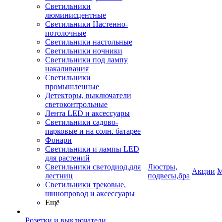
Светильники
люминисцентные
Светильники Настенно-
потолочные
Светильники настольные
Светильники ночники
Светильники под лампу
накаливания
Светильники
промышленные
Детекторы, выключатели
светоконтрольные
Лента LED и аксессуары
Светильники садово-
парковые и на солн. батарее
Фонари
Светильники и лампы LED
для растений
Светильники светодиод.для
Люстры,
Акции
М
лестниц
подвесы,бра
Светильники трековые,
шинопровод и аксессуары
Ещё
Розетки и выключатели