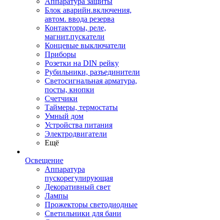
Аппаратура защиты
Блок аварийн.включения,
автом. ввода резерва
Контакторы, реле,
магнит.пускатели
Концевые выключатели
Приборы
Розетки на DIN рейку
Рубильники, разъединители
Светосигнальная арматура,
посты, кнопки
Счетчики
Таймеры, термостаты
Умный дом
Устройства питания
Электродвигатели
Ещё
Освещение
Аппаратура
пускорегулирующая
Декоративный свет
Лампы
Прожекторы светодиодные
Светильники для бани