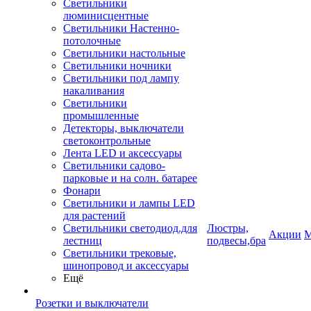
Светильники
люминисцентные
Светильники Настенно-
потолочные
Светильники настольные
Светильники ночники
Светильники под лампу
накаливания
Светильники
промышленные
Детекторы, выключатели
светоконтрольные
Лента LED и аксессуары
Светильники садово-
парковые и на солн. батарее
Фонари
Светильники и лампы LED
для растений
Светильники светодиод.для
Люстры,
Акции
М
лестниц
подвесы,бра
Светильники трековые,
шинопровод и аксессуары
Ещё
Розетки и выключатели