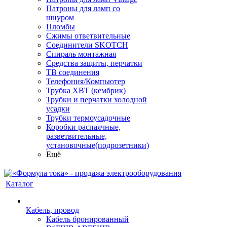
Патроны для ламп со
шнуром
Пломбы
Сжимы ответвительные
Соединители SKOTCH
Спираль монтажная
Средства защиты, перчатки
ТВ соединения
Телефония/Компьютер
Трубка ХВТ (кембрик)
Трубки и перчатки холодной
усадки
Трубки термоусадочные
Коробки распаячные,
разветвительные,
установочные(подрозетники)
Ещё
Каталог
Кабель, провод
Кабель бронированный