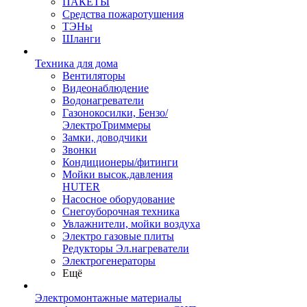
ПАКЕТЫ
Средства пожаротушения
ТЭНы
Шланги
Техника для дома
Вентиляторы
Видеонаблюдение
Водонагреватели
Газонокосилки, Бензо/
ЭлектроТриммеры
Замки, доводчики
Звонки
Кондиционеры/фитинги
Мойки высок.давления
HUTER
Насосное оборудование
Снегоуборочная техника
Увлажнители, мойки воздуха
Электро газовые плиты
Редукторы Эл.нагреватели
Электрогенераторы
Ещё
Электромонтажные материалы