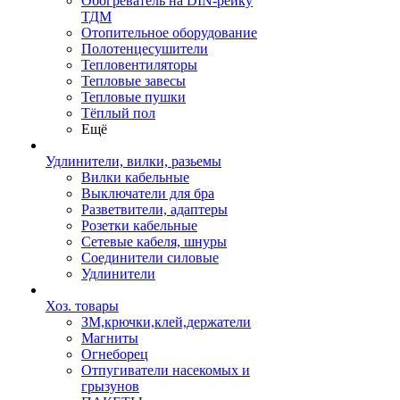
Обогреватель на DIN-рейку
ТДМ
Отопительное оборудование
Полотенцесушители
Тепловентиляторы
Тепловые завесы
Тепловые пушки
Тёплый пол
Ещё
Удлинители, вилки, разьемы
Вилки кабельные
Выключатели для бра
Разветвители, адаптеры
Розетки кабельные
Сетевые кабеля, шнуры
Соединители силовые
Удлинители
Хоз. товары
ЗМ,крючки,клей,держатели
Магниты
Огнеборец
Отпугиватели насекомых и
грызунов