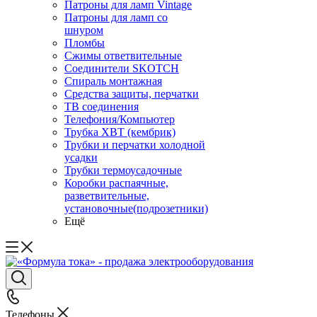
Патроны для ламп Vintage
Патроны для ламп со
шнуром
Пломбы
Сжимы ответвительные
Соединители SKOTCH
Спираль монтажная
Средства защиты, перчатки
ТВ соединения
Телефония/Компьютер
Трубка ХВТ (кембрик)
Трубки и перчатки холодной
усадки
Трубки термоусадочные
Коробки распаячные,
разветвительные,
установочные(подрозетники)
Ещё
Телефоны