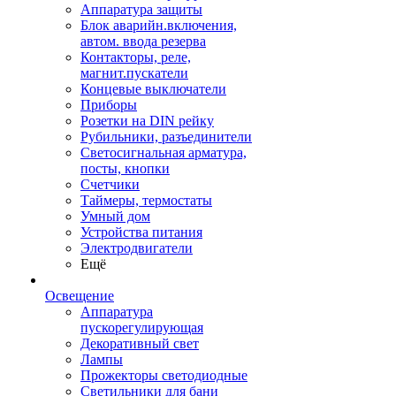
Аппаратура защиты
Блок аварийн.включения,
автом. ввода резерва
Контакторы, реле,
магнит.пускатели
Концевые выключатели
Приборы
Розетки на DIN рейку
Рубильники, разъединители
Светосигнальная арматура,
посты, кнопки
Счетчики
Таймеры, термостаты
Умный дом
Устройства питания
Электродвигатели
Ещё
Освещение
Аппаратура
пускорегулирующая
Декоративный свет
Лампы
Прожекторы светодиодные
Светильники для бани