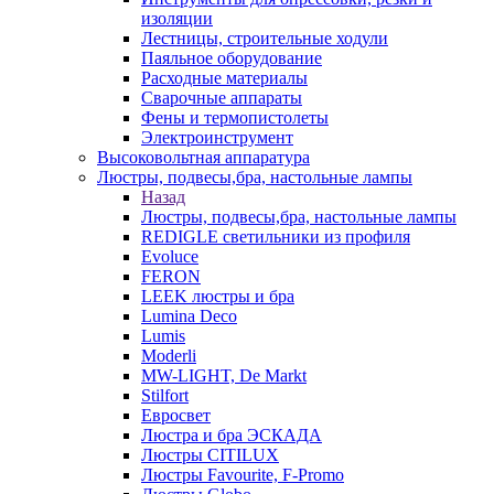
изоляции
Лестницы, строительные ходули
Паяльное оборудование
Расходные материалы
Сварочные аппараты
Фены и термопистолеты
Электроинструмент
Высоковольтная аппаратура
Люстры, подвесы,бра, настольные лампы
Назад
Люстры, подвесы,бра, настольные лампы
REDIGLE светильники из профиля
Evoluce
FERON
LEEK люстры и бра
Lumina Deco
Lumis
Moderli
MW-LIGHT, De Markt
Stilfort
Евросвет
Люстра и бра ЭСКАДА
Люстры CITILUX
Люстры Favourite, F-Promo