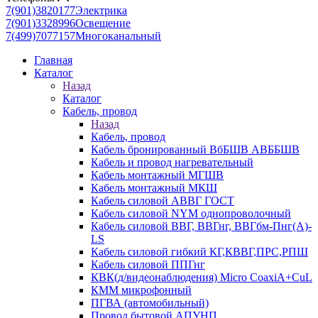
7(901)3820177
Электрика
7(901)3328996
Освещение
7(499)7077157
Многоканальный
Главная
Каталог
Назад
Каталог
Кабель, провод
Назад
Кабель, провод
Кабель бронированный ВбБШВ АВББШВ
Кабель и провод нагревательный
Кабель монтажный МГШВ
Кабель монтажный МКШ
Кабель силовой АВВГ ГОСТ
Кабель силовой NYM однопроволочный
Кабель силовой ВВГ, ВВГнг, ВВГбм-Пнг(А)-
LS
Кабель силовой гибкий КГ,КВВГ,ПРС,РПШ
Кабель силовой ППГнг
КВК(д/видеонаблюдения) Micro CoaxiA+CuL
КММ микрофонный
ПГВА (автомобильный)
Провод бытовой АПУНП