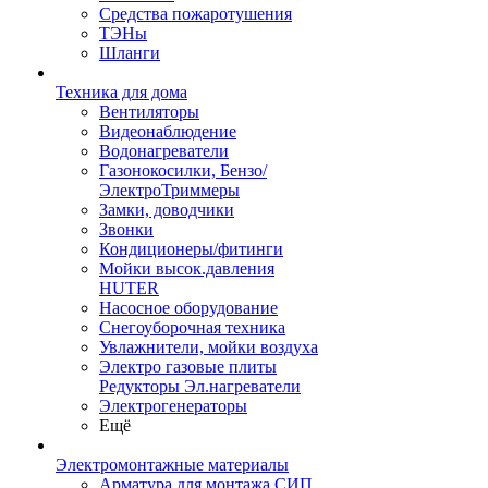
Средства пожаротушения
ТЭНы
Шланги
Техника для дома
Вентиляторы
Видеонаблюдение
Водонагреватели
Газонокосилки, Бензо/
ЭлектроТриммеры
Замки, доводчики
Звонки
Кондиционеры/фитинги
Мойки высок.давления
HUTER
Насосное оборудование
Снегоуборочная техника
Увлажнители, мойки воздуха
Электро газовые плиты
Редукторы Эл.нагреватели
Электрогенераторы
Ещё
Электромонтажные материалы
Арматура для монтажа СИП