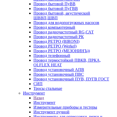
Провод бытовой ПуВВ
Провод бытовой ПуГВВ
Провод бытовой, акустический
ШВВП,ШВП
Провод для водопогружных насосов
Провод компьютерный
Провод радиочастотный RG,САТ
Провод радиочастотный РК
Провод РЕТРО (BIRONI)
Провод РЕТРО (Werkel)
Провод РЕТРО (МЕЗОНИНЪ))
Провод телефонный
Провод термостойкий ПВКВ, ПРКА,
OLFLEX HEAT
Провод установочный АПВ
Провод установочный ПВС
Провод установочный ПУВ, ПУГВ ГОСТ
СИП
Тросы стальные
Инструмент
Назад
Инструмент
Измерительные приборы и тестеры
Инструмент ручной
Инструменты для опрессовки, резки и