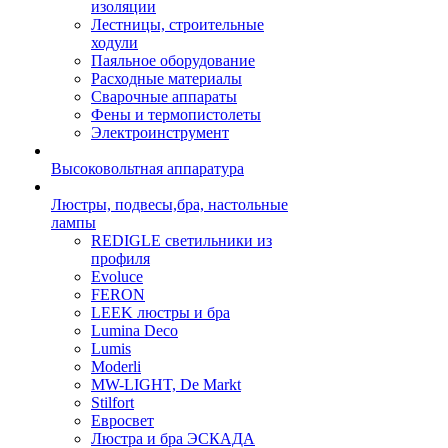
изоляции
Лестницы, строительные
ходули
Паяльное оборудование
Расходные материалы
Сварочные аппараты
Фены и термопистолеты
Электроинструмент
Высоковольтная аппаратура
Люстры, подвесы,бра, настольные
лампы
REDIGLE светильники из
профиля
Evoluce
FERON
LEEK люстры и бра
Lumina Deco
Lumis
Moderli
MW-LIGHT, De Markt
Stilfort
Евросвет
Люстра и бра ЭСКАДА