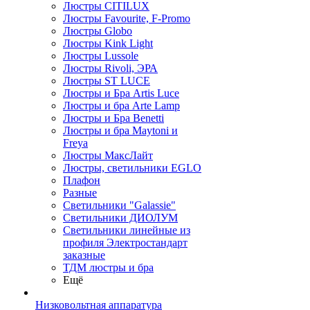
Люстры CITILUX
Люстры Favourite, F-Promo
Люстры Globo
Люстры Kink Light
Люстры Lussole
Люстры Rivoli, ЭРА
Люстры ST LUCE
Люстры и Бра Artis Luce
Люстры и бра Arte Lamp
Люстры и Бра Benetti
Люстры и бра Maytoni и
Freya
Люстры МаксЛайт
Люстры, светильники EGLO
Плафон
Разные
Светильники "Galassie"
Светильники ДИОЛУМ
Светильники линейные из
профиля Электростандарт
заказные
ТДМ люстры и бра
Ещё
Низковольтная аппаратура