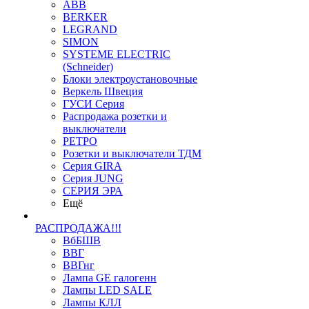
ABB
BERKER
LEGRAND
SIMON
SYSTEME ELECTRIC
(Schneider)
Блоки электроустановочные
Веркель Швеция
ГУСИ Серия
Распродажа розетки и
выключатели
РЕТРО
Розетки и выключатели ТДМ
Серия GIRA
Серия JUNG
СЕРИЯ ЭРА
Ещё
РАСПРОДАЖА!!!
ВбБШВ
ВВГ
ВВГнг
Лампа GE галогенн
Лампы LED SALE
Лампы КЛЛ