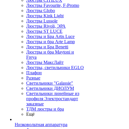
Люстры CITILUX
Люстры Favourite, F-Promo
Люстры Globo
Люстры Kink Light
Люстры Lussole
Люстры Rivoli, ЭРА
Люстры ST LUCE
Люстры и Бра Artis Luce
Люстры и бра Arte Lamp
Люстры и Бра Benetti
Люстры и бра Maytoni и
Freya
Люстры МаксЛайт
Люстры, светильники EGLO
Плафон
Разные
Светильники "Galassie"
Светильники ДИОЛУМ
Светильники линейные из
профиля Электростандарт
заказные
ТДМ люстры и бра
Ещё
Низковольтная аппаратура