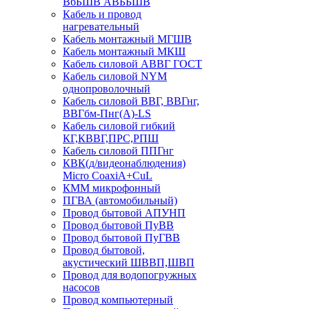
ВбБШВ АВББШВ
Кабель и провод
нагревательный
Кабель монтажный МГШВ
Кабель монтажный МКШ
Кабель силовой АВВГ ГОСТ
Кабель силовой NYM
однопроволочный
Кабель силовой ВВГ, ВВГнг,
ВВГбм-Пнг(А)-LS
Кабель силовой гибкий
КГ,КВВГ,ПРС,РПШ
Кабель силовой ППГнг
КВК(д/видеонаблюдения)
Micro CoaxiA+CuL
КММ микрофонный
ПГВА (автомобильный)
Провод бытовой АПУНП
Провод бытовой ПуВВ
Провод бытовой ПуГВВ
Провод бытовой,
акустический ШВВП,ШВП
Провод для водопогружных
насосов
Провод компьютерный