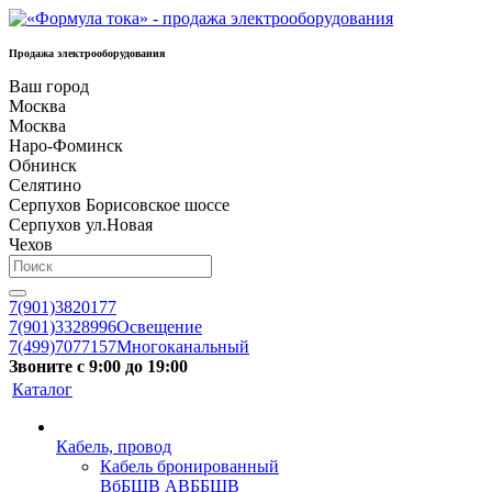
Продажа электрооборудования
Ваш город
Москва
Москва
Наро-Фоминск
Обнинск
Селятино
Серпухов Борисовское шоссе
Серпухов ул.Новая
Чехов
7(901)3820177
7(901)3328996
Освещение
7(499)7077157
Многоканальный
Звоните с 9:00 до 19:00
Каталог
Кабель, провод
Кабель бронированный
ВбБШВ АВББШВ