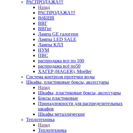
РАСПРОДАЖА!!!
Назад
РАСПРОДАЖА!!!
ВбБШВ
ВВГ
ВВГнг
Лампа GE галогенн
Лампы LED SALE
Лампы КЛЛ
НУМ
ПВС
распродажа все по 100
распродажа всё по50
ХАГЕР (HAGER), Moeller
Система контроля протечки воды
Шкафы, пластиковые боксы, аксессуары
Назад
Шкафы, пластиковые боксы, аксессуары
Боксы пластиковые
Принадлежности для распределительных
шкафов
Шкафы металлические
Теплотехника
Назад
Теплотехника