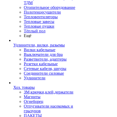
ТДМ
Отопительное оборудование
Полотенцесушители
Тепловентиляторы
Тепловые завесы
Тепловые пушки
Тёплый пол
Ещё
Удлинители, вилки, разьемы
Вилки кабельные
Выключатели для бра
Разветвители, адаптеры
Розетки кабельные
Сетевые кабеля, шнуры
Соединители силовые
Удлинители
Хоз. товары
ЗМ,крючки,клей,держатели
Магниты
Огнеборец
Отпугиватели насекомых и
грызунов
ПАКЕТЫ