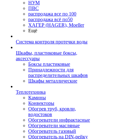
НУМ
ПВС
распродажа все по 100
распродажа всё по50
ХАГЕР (HAGER), Moeller
Ещё
Система контроля протечки воды
Шкафы, пластиковые боксы,
аксессуары
Боксы пластиковые
Принадлежности для
распределительных шкафов
Шкафы металлические
Теплотехника
Камины
Конвекторы
Обогрев труб, кровли,
водостоков
Обогреватели инфрактасные
Обогреватели масляные
Обогреватель газовый
Обогреватель на DIN-рейку