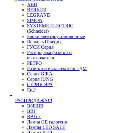
ABB
BERKER
LEGRAND
SIMON
SYSTEME ELECTRIC
(Schneider)
Блоки электроустановочные
Веркель Швеция
ГУСИ Серия
Распродажа розетки и
выключатели
РЕТРО
Розетки и выключатели ТДМ
Серия GIRA
Серия JUNG
СЕРИЯ ЭРА
Ещё
РАСПРОДАЖА!!!
ВбБШВ
ВВГ
ВВГнг
Лампа GE галогенн
Лампы LED SALE
Лампы КЛЛ