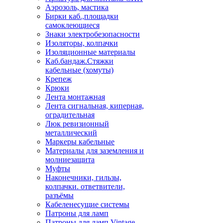
Аэрозоль, мастика
Бирки каб.,площадки
самоклеющиеся
Знаки электробезопасности
Изоляторы, колпачки
Изоляционные материалы
Каб.бандаж.Стяжки
кабельные (хомуты)
Крепеж
Крюки
Лента монтажная
Лента сигнальная, киперная,
оградительная
Люк ревизионный
металлический
Маркеры кабельные
Материалы для заземления и
молниезащита
Муфты
Наконечники, гильзы,
колпачки. ответвители,
разъёмы
Кабеленесущие системы
Патроны для ламп
Патроны для ламп Vintage