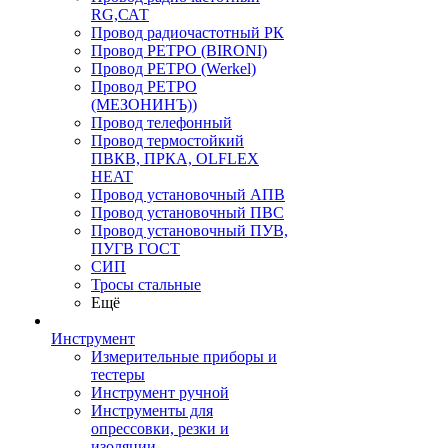
RG,САТ
Провод радиочастотный РК
Провод РЕТРО (BIRONI)
Провод РЕТРО (Werkel)
Провод РЕТРО
(МЕЗОНИНЪ))
Провод телефонный
Провод термостойкий
ПВКВ, ПРКА, OLFLEX
HEAT
Провод установочный АПВ
Провод установочный ПВС
Провод установочный ПУВ,
ПУГВ ГОСТ
СИП
Тросы стальные
Ещё
Инструмент
Измерительные приборы и
тестеры
Инструмент ручной
Инструменты для
опрессовки, резки и
изоляции