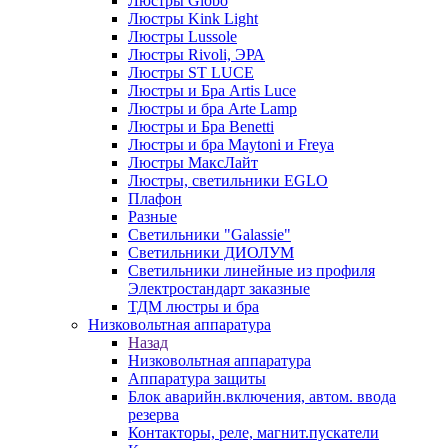
Люстры Globo
Люстры Kink Light
Люстры Lussole
Люстры Rivoli, ЭРА
Люстры ST LUCE
Люстры и Бра Artis Luce
Люстры и бра Arte Lamp
Люстры и Бра Benetti
Люстры и бра Maytoni и Freya
Люстры МаксЛайт
Люстры, светильники EGLO
Плафон
Разные
Светильники "Galassie"
Светильники ДИОЛУМ
Светильники линейные из профиля
Электростандарт заказные
ТДМ люстры и бра
Низковольтная аппаратура
Назад
Низковольтная аппаратура
Аппаратура защиты
Блок аварийн.включения, автом. ввода
резерва
Контакторы, реле, магнит.пускатели