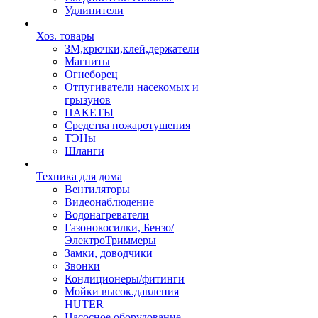
Удлинители
Хоз. товары
ЗМ,крючки,клей,держатели
Магниты
Огнеборец
Отпугиватели насекомых и
грызунов
ПАКЕТЫ
Средства пожаротушения
ТЭНы
Шланги
Техника для дома
Вентиляторы
Видеонаблюдение
Водонагреватели
Газонокосилки, Бензо/
ЭлектроТриммеры
Замки, доводчики
Звонки
Кондиционеры/фитинги
Мойки высок.давления
HUTER
Насосное оборудование