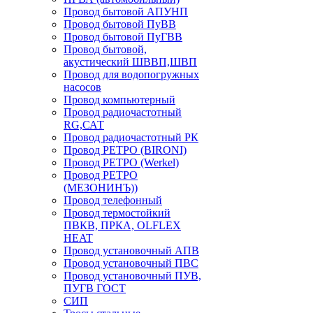
Провод бытовой АПУНП
Провод бытовой ПуВВ
Провод бытовой ПуГВВ
Провод бытовой,
акустический ШВВП,ШВП
Провод для водопогружных
насосов
Провод компьютерный
Провод радиочастотный
RG,САТ
Провод радиочастотный РК
Провод РЕТРО (BIRONI)
Провод РЕТРО (Werkel)
Провод РЕТРО
(МЕЗОНИНЪ))
Провод телефонный
Провод термостойкий
ПВКВ, ПРКА, OLFLEX
HEAT
Провод установочный АПВ
Провод установочный ПВС
Провод установочный ПУВ,
ПУГВ ГОСТ
СИП