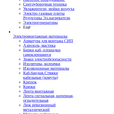
Снегоуборочная техника
Увлажнители, мойки воздуха
Электро газовые плиты
Редукторы Эл.нагреватели
Электрогенераторы
Ещё
Электромонтажные материалы
Арматура для монтажа СИП
Аэрозоль, мастика
Бирки каб.,площадки
самоклеющиеся
Знаки электробезопасности
Изоляторы, колпачки
Изоляционные материалы
Каб.бандаж.Стяжки
кабельные (хомуты)
Крепеж
Крюки
Лента монтажная
Лента сигнальная, киперная,
оградительная
Люк ревизионный
металлический