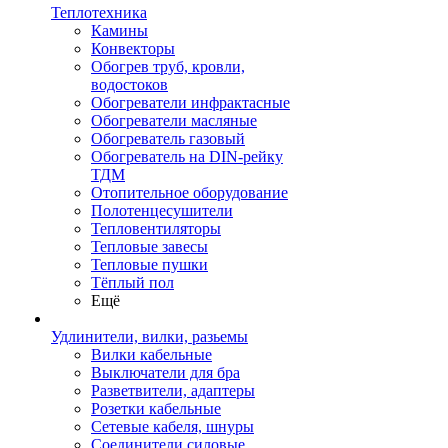
Теплотехника
Камины
Конвекторы
Обогрев труб, кровли,
водостоков
Обогреватели инфрактасные
Обогреватели масляные
Обогреватель газовый
Обогреватель на DIN-рейку
ТДМ
Отопительное оборудование
Полотенцесушители
Тепловентиляторы
Тепловые завесы
Тепловые пушки
Тёплый пол
Ещё
Удлинители, вилки, разьемы
Вилки кабельные
Выключатели для бра
Разветвители, адаптеры
Розетки кабельные
Сетевые кабеля, шнуры
Соединители силовые