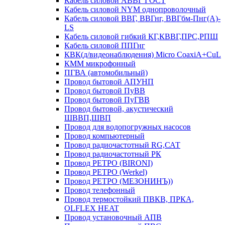
Кабель силовой АВВГ ГОСТ
Кабель силовой NYM однопроволочный
Кабель силовой ВВГ, ВВГнг, ВВГбм-Пнг(А)-
LS
Кабель силовой гибкий КГ,КВВГ,ПРС,РПШ
Кабель силовой ППГнг
КВК(д/видеонаблюдения) Micro CoaxiA+CuL
КММ микрофонный
ПГВА (автомобильный)
Провод бытовой АПУНП
Провод бытовой ПуВВ
Провод бытовой ПуГВВ
Провод бытовой, акустический
ШВВП,ШВП
Провод для водопогружных насосов
Провод компьютерный
Провод радиочастотный RG,САТ
Провод радиочастотный РК
Провод РЕТРО (BIRONI)
Провод РЕТРО (Werkel)
Провод РЕТРО (МЕЗОНИНЪ))
Провод телефонный
Провод термостойкий ПВКВ, ПРКА,
OLFLEX HEAT
Провод установочный АПВ