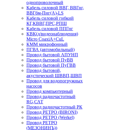
однопроволочный
Кабель силовой ВВГ, ВВГнг,
ВВГбм-Пнг(А)-LS
Кабель силовой гибкий
КГ,КВВГ,ПРС,РПШ
Кабель силовой ППГнг
КВК(д/видеонаблюдения)
Micro CoaxiA+CuL
КММ микрофонный
ПГВА (автомобильный)
Провод бытовой АПУНП
Провод бытовой ПуВВ
Провод бытовой ПуГВВ
Провод бытовой,
акустический ШВВП,ШВП
Провод для водопогружных
насосов
Провод компьютерный
Провод радиочастотный
RG,САТ
Провод радиочастотный РК
Провод РЕТРО (BIRONI)
Провод РЕТРО (Werkel)
Провод РЕТРО
(МЕЗОНИНЪ))