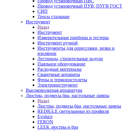
Провод установочный ПВС
Провод установочный ПУВ, ПУГВ ГОСТ
СИП
Тросы стальные
Инструмент
Назад
Инструмент
Измерительные приборы и тестеры
Инструмент ручной
Инструменты для опрессовки, резки и
изоляции
Лестницы, строительные ходули
Паяльное оборудование
Расходные материалы
Сварочные аппараты
Фены и термопистолеты
Электроинструмент
Высоковольтная аппаратура
Люстры, подвесы,бра, настольные лампы
Назад
Люстры, подвесы,бра, настольные лампы
REDIGLE светильники из профиля
Evoluce
FERON
LEEK люстры и бра