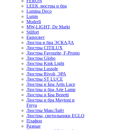
FERON
LEEK люстры и бра
Lumina Deco
Lumis
Moderli
MW-LIGHT, De Markt
Stilfort
Евросвет
Люстра и бра ЭСКАДА
Люстры CITILUX
Люстры Favourite, F-Promo
Люстры Globo
Люстры Kink Light
Люстры Lussole
Люстры Rivoli, ЭРА
Люстры ST LUCE
Люстры и Бра Artis Luce
Люстры и бра Arte Lamp
Люстры и Бра Benetti
Люстры и бра Maytoni и
Freya
Люстры МаксЛайт
Люстры, светильники EGLO
Плафон
Разные