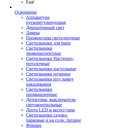
Ещё
Освещение
Аппаратура
пускорегулирующая
Декоративный свет
Лампы
Прожекторы светодиодные
Светильники для бани
Светильники
люминисцентные
Светильники Настенно-
потолочные
Светильники настольные
Светильники ночники
Светильники под лампу
накаливания
Светильники
промышленные
Детекторы, выключатели
светоконтрольные
Лента LED и аксессуары
Светильники садово-
парковые и на солн. батарее
Фонари