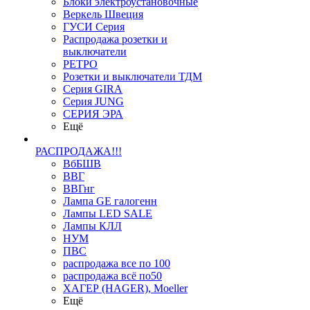
Блоки электроустановочные
Веркель Швеция
ГУСИ Серия
Распродажа розетки и
выключатели
РЕТРО
Розетки и выключатели ТДМ
Серия GIRA
Серия JUNG
СЕРИЯ ЭРА
Ещё
РАСПРОДАЖА!!!
ВбБШВ
ВВГ
ВВГнг
Лампа GE галогенн
Лампы LED SALE
Лампы КЛЛ
НУМ
ПВС
распродажа все по 100
распродажа всё по50
ХАГЕР (HAGER), Moeller
Ещё