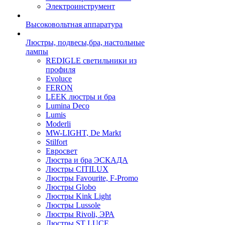
Электроинструмент
Высоковольтная аппаратура
Люстры, подвесы,бра, настольные
лампы
REDIGLE светильники из
профиля
Evoluce
FERON
LEEK люстры и бра
Lumina Deco
Lumis
Moderli
MW-LIGHT, De Markt
Stilfort
Евросвет
Люстра и бра ЭСКАДА
Люстры CITILUX
Люстры Favourite, F-Promo
Люстры Globo
Люстры Kink Light
Люстры Lussole
Люстры Rivoli, ЭРА
Люстры ST LUCE