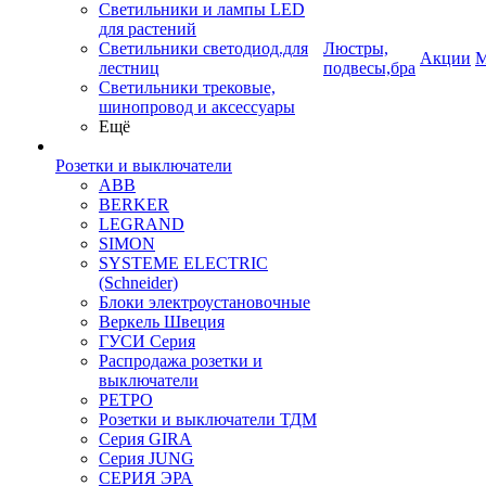
Светильники и лампы LED
для растений
Светильники светодиод.для
Люстры,
Акции
М
лестниц
подвесы,бра
Светильники трековые,
шинопровод и аксессуары
Ещё
Розетки и выключатели
ABB
BERKER
LEGRAND
SIMON
SYSTEME ELECTRIC
(Schneider)
Блоки электроустановочные
Веркель Швеция
ГУСИ Серия
Распродажа розетки и
выключатели
РЕТРО
Розетки и выключатели ТДМ
Серия GIRA
Серия JUNG
СЕРИЯ ЭРА