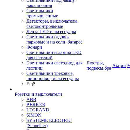
Светильники под лампу
накаливания
Светильники
промышленные
Детекторы, выключатели
светоконтрольные
Лента LED и аксессуары
Светильники садово-
парковые и на солн. батарее
Фонари
Светильники и лампы LED
для растений
Светильники светодиод.для
Люстры,
Акции
М
лестниц
подвесы,бра
Светильники трековые,
шинопровод и аксессуары
Ещё
Розетки и выключатели
ABB
BERKER
LEGRAND
SIMON
SYSTEME ELECTRIC
(Schneider)