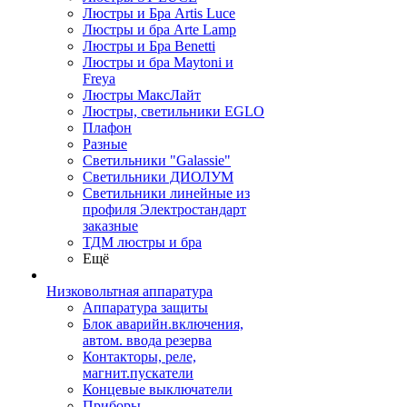
Люстры и Бра Artis Luce
Люстры и бра Arte Lamp
Люстры и Бра Benetti
Люстры и бра Maytoni и
Freya
Люстры МаксЛайт
Люстры, светильники EGLO
Плафон
Разные
Светильники "Galassie"
Светильники ДИОЛУМ
Светильники линейные из
профиля Электростандарт
заказные
ТДМ люстры и бра
Ещё
Низковольтная аппаратура
Аппаратура защиты
Блок аварийн.включения,
автом. ввода резерва
Контакторы, реле,
магнит.пускатели
Концевые выключатели
Приборы