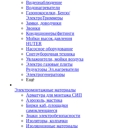
Видеонаблюдение
Водонагреватели
Газонокосилки, Бензо/
ЭлектроТриммеры
Замки, доводчики
Звонки
Кондиционеры/фитинги
Мойки высок.давления
HUTER
Насосное оборудование
Снегоуборочная техника
Увлажнители, мойки воздуха
Электро газовые плиты
Редукторы Эл.нагреватели
Электрогенераторы
Ещё
Электромонтажные материалы
Арматура для монтажа СИП
Аэрозоль, мастика
Бирки каб.,площадки
самоклеющиеся
Знаки электробезопасности
Изоляторы, колпачки
Изоляционные материалы