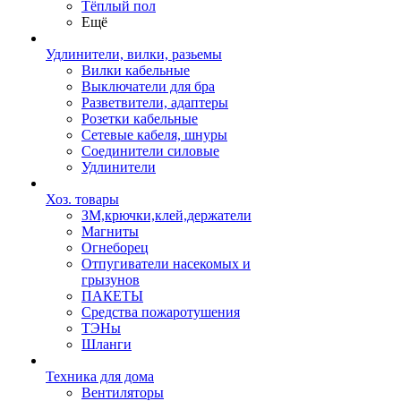
Тёплый пол
Ещё
Удлинители, вилки, разьемы
Вилки кабельные
Выключатели для бра
Разветвители, адаптеры
Розетки кабельные
Сетевые кабеля, шнуры
Соединители силовые
Удлинители
Хоз. товары
ЗМ,крючки,клей,держатели
Магниты
Огнеборец
Отпугиватели насекомых и
грызунов
ПАКЕТЫ
Средства пожаротушения
ТЭНы
Шланги
Техника для дома
Вентиляторы