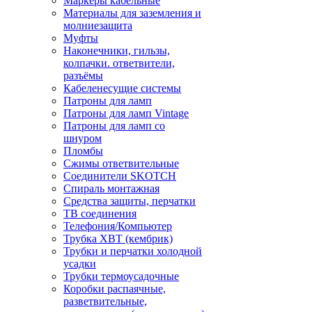
Маркеры кабельные
Материалы для заземления и
молниезащита
Муфты
Наконечники, гильзы,
колпачки. ответвители,
разъёмы
Кабеленесущие системы
Патроны для ламп
Патроны для ламп Vintage
Патроны для ламп со
шнуром
Пломбы
Сжимы ответвительные
Соединители SKOTCH
Спираль монтажная
Средства защиты, перчатки
ТВ соединения
Телефония/Компьютер
Трубка ХВТ (кембрик)
Трубки и перчатки холодной
усадки
Трубки термоусадочные
Коробки распаячные,
разветвительные,