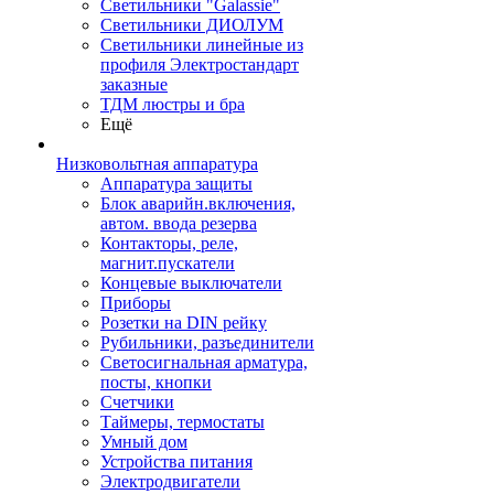
Светильники "Galassie"
Светильники ДИОЛУМ
Светильники линейные из
профиля Электростандарт
заказные
ТДМ люстры и бра
Ещё
Низковольтная аппаратура
Аппаратура защиты
Блок аварийн.включения,
автом. ввода резерва
Контакторы, реле,
магнит.пускатели
Концевые выключатели
Приборы
Розетки на DIN рейку
Рубильники, разъединители
Светосигнальная арматура,
посты, кнопки
Счетчики
Таймеры, термостаты
Умный дом
Устройства питания
Электродвигатели