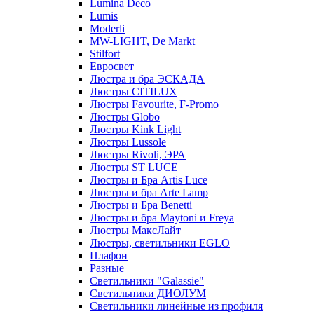
Lumina Deco
Lumis
Moderli
MW-LIGHT, De Markt
Stilfort
Евросвет
Люстра и бра ЭСКАДА
Люстры CITILUX
Люстры Favourite, F-Promo
Люстры Globo
Люстры Kink Light
Люстры Lussole
Люстры Rivoli, ЭРА
Люстры ST LUCE
Люстры и Бра Artis Luce
Люстры и бра Arte Lamp
Люстры и Бра Benetti
Люстры и бра Maytoni и Freya
Люстры МаксЛайт
Люстры, светильники EGLO
Плафон
Разные
Светильники "Galassie"
Светильники ДИОЛУМ
Светильники линейные из профиля