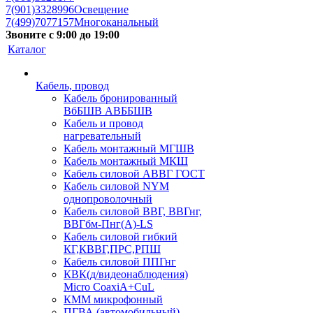
7(901)3328996
Освещение
7(499)7077157
Многоканальный
Звоните с 9:00 до 19:00
Каталог
Кабель, провод
Кабель бронированный
ВбБШВ АВББШВ
Кабель и провод
нагревательный
Кабель монтажный МГШВ
Кабель монтажный МКШ
Кабель силовой АВВГ ГОСТ
Кабель силовой NYM
однопроволочный
Кабель силовой ВВГ, ВВГнг,
ВВГбм-Пнг(А)-LS
Кабель силовой гибкий
КГ,КВВГ,ПРС,РПШ
Кабель силовой ППГнг
КВК(д/видеонаблюдения)
Micro CoaxiA+CuL
КММ микрофонный
ПГВА (автомобильный)