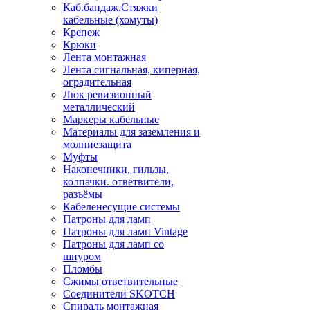
Каб.бандаж.Стяжки
кабельные (хомуты)
Крепеж
Крюки
Лента монтажная
Лента сигнальная, киперная,
оградительная
Люк ревизионный
металлический
Маркеры кабельные
Материалы для заземления и
молниезащита
Муфты
Наконечники, гильзы,
колпачки. ответвители,
разъёмы
Кабеленесущие системы
Патроны для ламп
Патроны для ламп Vintage
Патроны для ламп со
шнуром
Пломбы
Сжимы ответвительные
Соединители SKOTCH
Спираль монтажная