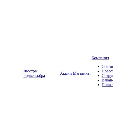
Компания
О ком
Люстры,
Новос
Акции
Магазины
подвесы,бра
Сотру
Вакан
Полит