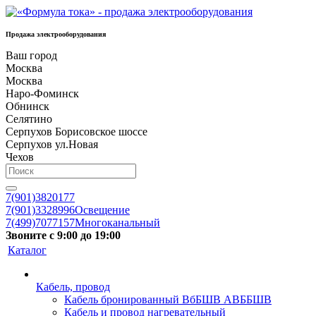
Продажа электрооборудования
Ваш город
Москва
Москва
Наро-Фоминск
Обнинск
Селятино
Серпухов Борисовское шоссе
Серпухов ул.Новая
Чехов
7(901)3820177
7(901)3328996
Освещение
7(499)7077157
Многоканальный
Звоните с 9:00 до 19:00
Каталог
Кабель, провод
Кабель бронированный ВбБШВ АВББШВ
Кабель и провод нагревательный