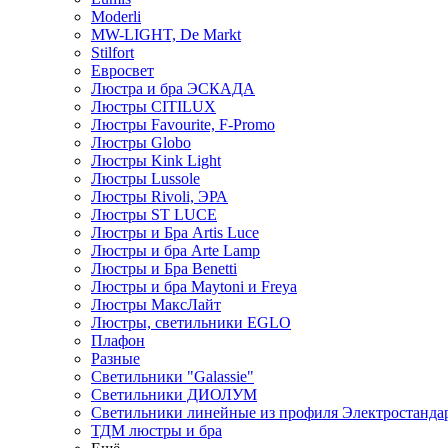
Moderli
MW-LIGHT, De Markt
Stilfort
Евросвет
Люстра и бра ЭСКАДА
Люстры CITILUX
Люстры Favourite, F-Promo
Люстры Globo
Люстры Kink Light
Люстры Lussole
Люстры Rivoli, ЭРА
Люстры ST LUCE
Люстры и Бра Artis Luce
Люстры и бра Arte Lamp
Люстры и Бра Benetti
Люстры и бра Maytoni и Freya
Люстры МаксЛайт
Люстры, светильники EGLO
Плафон
Разные
Светильники "Galassie"
Светильники ДИОЛУМ
Светильники линейные из профиля Электростандар
ТДМ люстры и бра