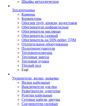
Шкафы металлические
Теплотехника
Камины
Конвекторы
Обогрев труб, кровли, водостоков
Обогреватели инфрактасные
Обогреватели масляные
Обогреватель газовый
Обогреватель на DIN-рейку ТДМ
Отопительное оборудование
Полотенцесушители
Тепловентиляторы
Тепловые завесы
Тепловые пушки
Тёплый пол
Ещё
Удлинители, вилки, разьемы
Вилки кабельные
Выключатели для бра
Разветвители, адаптеры
Розетки кабельные
Сетевые кабеля, шнуры
Соединители силовые