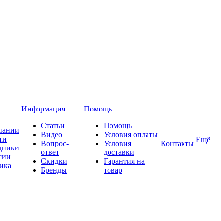
Информация
Помощь
Статьи
Помощь
пании
Видео
Условия оплаты
ти
Ещё
Вопрос-
Условия
Контакты
дники
ответ
доставки
сии
Скидки
Гарантия на
ика
Бренды
товар