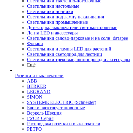
Светильники Настенно-потолочные
Светильники настольные
Светильники ночники
Светильники под лампу накаливания
Светильники промышленные
Детекторы, выключатели светоконтрольные
Лента LED и аксессуары
Светильники садово-парковые и на солн. батарее
Фонари
Светильники и лампы LED для растений
Светильники светодиод.для лестниц
Светильники трековые, шинопровод и аксессуары
Ещё
Розетки и выключатели
ABB
BERKER
LEGRAND
SIMON
SYSTEME ELECTRIC (Schneider)
Блоки электроустановочные
Веркель Швеция
ГУСИ Серия
Распродажа розетки и выключатели
РЕТРО