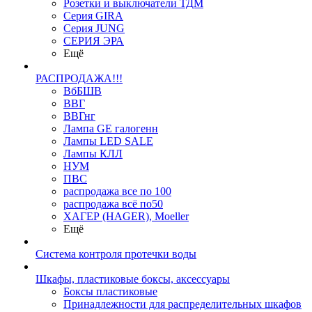
Розетки и выключатели ТДМ
Серия GIRA
Серия JUNG
СЕРИЯ ЭРА
Ещё
РАСПРОДАЖА!!!
ВбБШВ
ВВГ
ВВГнг
Лампа GE галогенн
Лампы LED SALE
Лампы КЛЛ
НУМ
ПВС
распродажа все по 100
распродажа всё по50
ХАГЕР (HAGER), Moeller
Ещё
Система контроля протечки воды
Шкафы, пластиковые боксы, аксессуары
Боксы пластиковые
Принадлежности для распределительных шкафов