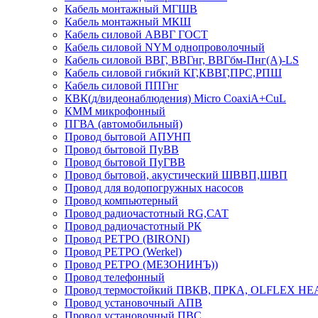
Кабель монтажный МГШВ
Кабель монтажный МКШ
Кабель силовой АВВГ ГОСТ
Кабель силовой NYM однопроволочный
Кабель силовой ВВГ, ВВГнг, ВВГбм-Пнг(А)-LS
Кабель силовой гибкий КГ,КВВГ,ПРС,РПШ
Кабель силовой ППГнг
КВК(д/видеонаблюдения) Micro CoaxiA+CuL
КММ микрофонный
ПГВА (автомобильный)
Провод бытовой АПУНП
Провод бытовой ПуВВ
Провод бытовой ПуГВВ
Провод бытовой, акустический ШВВП,ШВП
Провод для водопогружных насосов
Провод компьютерный
Провод радиочастотный RG,САТ
Провод радиочастотный РК
Провод РЕТРО (BIRONI)
Провод РЕТРО (Werkel)
Провод РЕТРО (МЕЗОНИНЪ))
Провод телефонный
Провод термостойкий ПВКВ, ПРКА, OLFLEX HE
Провод установочный АПВ
Провод установочный ПВС