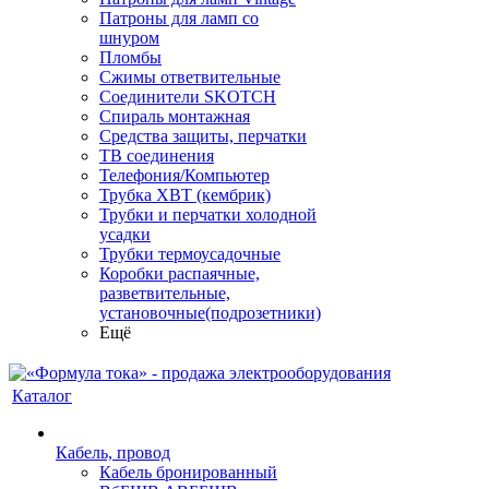
Патроны для ламп со
шнуром
Пломбы
Сжимы ответвительные
Соединители SKOTCH
Спираль монтажная
Средства защиты, перчатки
ТВ соединения
Телефония/Компьютер
Трубка ХВТ (кембрик)
Трубки и перчатки холодной
усадки
Трубки термоусадочные
Коробки распаячные,
разветвительные,
установочные(подрозетники)
Ещё
Каталог
Кабель, провод
Кабель бронированный