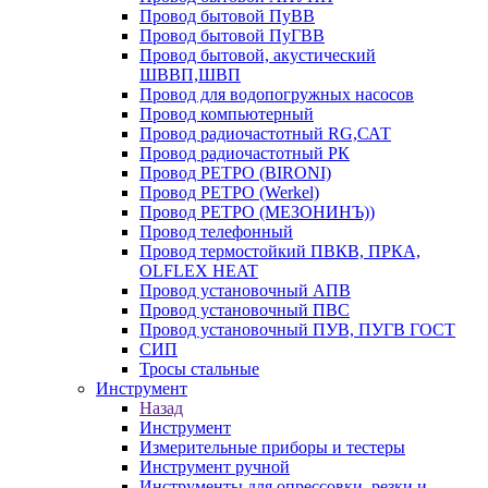
Провод бытовой ПуВВ
Провод бытовой ПуГВВ
Провод бытовой, акустический
ШВВП,ШВП
Провод для водопогружных насосов
Провод компьютерный
Провод радиочастотный RG,САТ
Провод радиочастотный РК
Провод РЕТРО (BIRONI)
Провод РЕТРО (Werkel)
Провод РЕТРО (МЕЗОНИНЪ))
Провод телефонный
Провод термостойкий ПВКВ, ПРКА,
OLFLEX HEAT
Провод установочный АПВ
Провод установочный ПВС
Провод установочный ПУВ, ПУГВ ГОСТ
СИП
Тросы стальные
Инструмент
Назад
Инструмент
Измерительные приборы и тестеры
Инструмент ручной
Инструменты для опрессовки, резки и