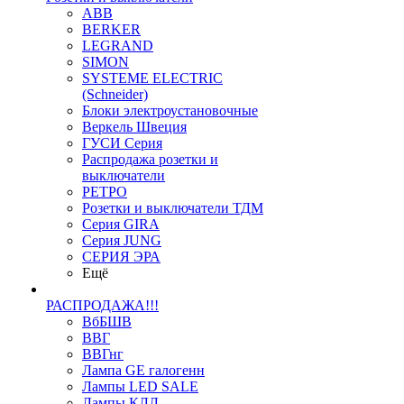
ABB
BERKER
LEGRAND
SIMON
SYSTEME ELECTRIC
(Schneider)
Блоки электроустановочные
Веркель Швеция
ГУСИ Серия
Распродажа розетки и
выключатели
РЕТРО
Розетки и выключатели ТДМ
Серия GIRA
Серия JUNG
СЕРИЯ ЭРА
Ещё
РАСПРОДАЖА!!!
ВбБШВ
ВВГ
ВВГнг
Лампа GE галогенн
Лампы LED SALE
Лампы КЛЛ