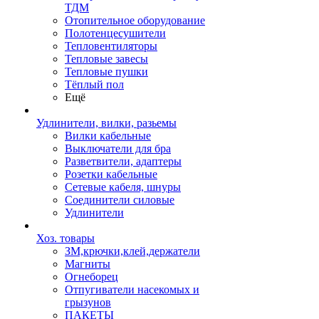
ТДМ
Отопительное оборудование
Полотенцесушители
Тепловентиляторы
Тепловые завесы
Тепловые пушки
Тёплый пол
Ещё
Удлинители, вилки, разьемы
Вилки кабельные
Выключатели для бра
Разветвители, адаптеры
Розетки кабельные
Сетевые кабеля, шнуры
Соединители силовые
Удлинители
Хоз. товары
ЗМ,крючки,клей,держатели
Магниты
Огнеборец
Отпугиватели насекомых и
грызунов
ПАКЕТЫ