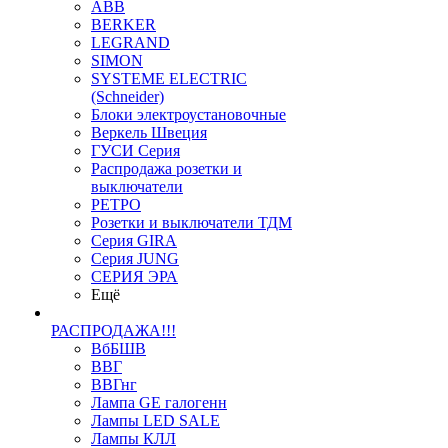
ABB
BERKER
LEGRAND
SIMON
SYSTEME ELECTRIC
(Schneider)
Блоки электроустановочные
Веркель Швеция
ГУСИ Серия
Распродажа розетки и
выключатели
РЕТРО
Розетки и выключатели ТДМ
Серия GIRA
Серия JUNG
СЕРИЯ ЭРА
Ещё
РАСПРОДАЖА!!!
ВбБШВ
ВВГ
ВВГнг
Лампа GE галогенн
Лампы LED SALE
Лампы КЛЛ