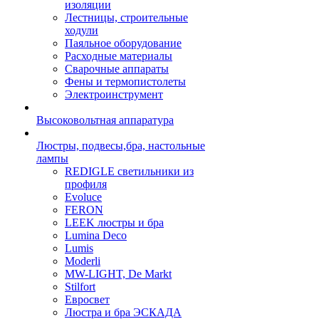
изоляции
Лестницы, строительные
ходули
Паяльное оборудование
Расходные материалы
Сварочные аппараты
Фены и термопистолеты
Электроинструмент
Высоковольтная аппаратура
Люстры, подвесы,бра, настольные
лампы
REDIGLE светильники из
профиля
Evoluce
FERON
LEEK люстры и бра
Lumina Deco
Lumis
Moderli
MW-LIGHT, De Markt
Stilfort
Евросвет
Люстра и бра ЭСКАДА