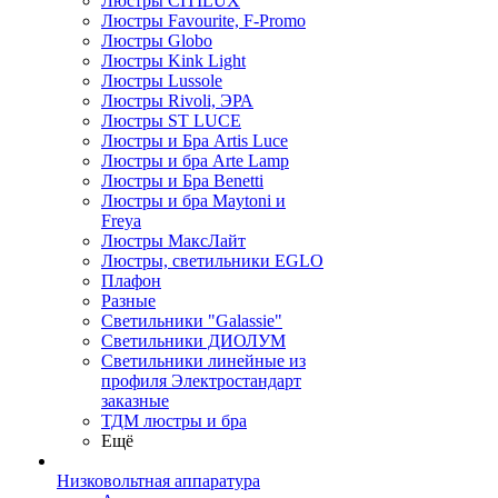
Люстры CITILUX
Люстры Favourite, F-Promo
Люстры Globo
Люстры Kink Light
Люстры Lussole
Люстры Rivoli, ЭРА
Люстры ST LUCE
Люстры и Бра Artis Luce
Люстры и бра Arte Lamp
Люстры и Бра Benetti
Люстры и бра Maytoni и
Freya
Люстры МаксЛайт
Люстры, светильники EGLO
Плафон
Разные
Светильники "Galassie"
Светильники ДИОЛУМ
Светильники линейные из
профиля Электростандарт
заказные
ТДМ люстры и бра
Ещё
Низковольтная аппаратура