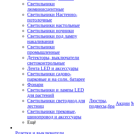
Светильники
люминисцентные
Светильники Настенно-
потолочные
Светильники настольные
Светильники ночники
Светильники под лампу
накаливания
Светильники
промышленные
Детекторы, выключатели
светоконтрольные
Лента LED и аксессуары
Светильники садово-
парковые и на солн. батарее
Фонари
Светильники и лампы LED
для растений
Светильники светодиод.для
Люстры,
Акции
М
лестниц
подвесы,бра
Светильники трековые,
шинопровод и аксессуары
Ещё
Розетки и выключатели