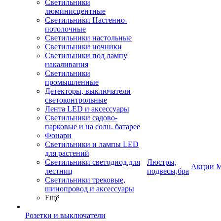
Светильники
люминисцентные
Светильники Настенно-
потолочные
Светильники настольные
Светильники ночники
Светильники под лампу
накаливания
Светильники
промышленные
Детекторы, выключатели
светоконтрольные
Лента LED и аксессуары
Светильники садово-
парковые и на солн. батарее
Фонари
Светильники и лампы LED
для растений
Светильники светодиод.для
Люстры,
Акции
М
лестниц
подвесы,бра
Светильники трековые,
шинопровод и аксессуары
Ещё
Розетки и выключатели