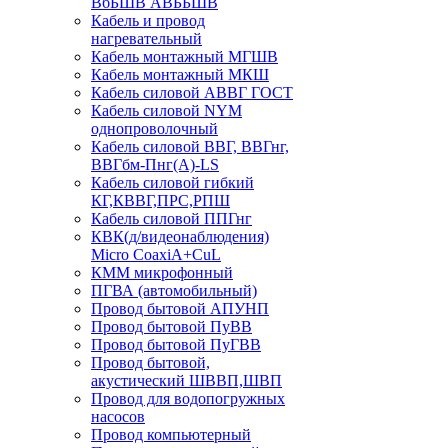
ВбБШВ АВББШВ
Кабель и провод
нагревательный
Кабель монтажный МГШВ
Кабель монтажный МКШ
Кабель силовой АВВГ ГОСТ
Кабель силовой NYM
однопроволочный
Кабель силовой ВВГ, ВВГнг,
ВВГбм-Пнг(А)-LS
Кабель силовой гибкий
КГ,КВВГ,ПРС,РПШ
Кабель силовой ППГнг
КВК(д/видеонаблюдения)
Micro CoaxiA+CuL
КММ микрофонный
ПГВА (автомобильный)
Провод бытовой АПУНП
Провод бытовой ПуВВ
Провод бытовой ПуГВВ
Провод бытовой,
акустический ШВВП,ШВП
Провод для водопогружных
насосов
Провод компьютерный