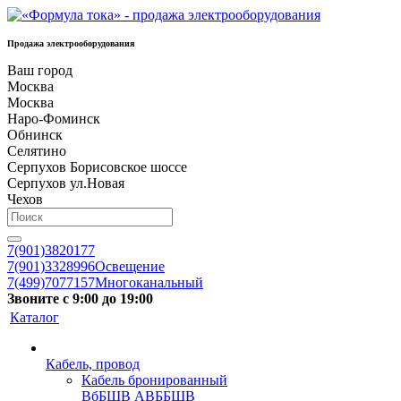
Продажа электрооборудования
Ваш город
Москва
Москва
Наро-Фоминск
Обнинск
Селятино
Серпухов Борисовское шоссе
Серпухов ул.Новая
Чехов
7(901)3820177
7(901)3328996
Освещение
7(499)7077157
Многоканальный
Звоните с 9:00 до 19:00
Каталог
Кабель, провод
Кабель бронированный
ВбБШВ АВББШВ