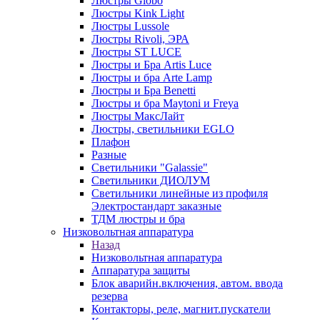
Люстры Globo
Люстры Kink Light
Люстры Lussole
Люстры Rivoli, ЭРА
Люстры ST LUCE
Люстры и Бра Artis Luce
Люстры и бра Arte Lamp
Люстры и Бра Benetti
Люстры и бра Maytoni и Freya
Люстры МаксЛайт
Люстры, светильники EGLO
Плафон
Разные
Светильники "Galassie"
Светильники ДИОЛУМ
Светильники линейные из профиля
Электростандарт заказные
ТДМ люстры и бра
Низковольтная аппаратура
Назад
Низковольтная аппаратура
Аппаратура защиты
Блок аварийн.включения, автом. ввода
резерва
Контакторы, реле, магнит.пускатели