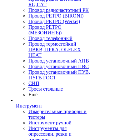
RG,САТ
Провод радиочастотный РК
Провод РЕТРО (BIRONI)
Провод РЕТРО (Werkel)
Провод РЕТРО
(МЕЗОНИНЪ))
Провод телефонный
Провод термостойкий
ПВКВ, ПРКА, OLFLEX
HEAT
Провод установочный АПВ
Провод установочный ПВС
Провод установочный ПУВ,
ПУГВ ГОСТ
СИП
Тросы стальные
Ещё
Инструмент
Измерительные приборы и
тестеры
Инструмент ручной
Инструменты для
опрессовки, резки и
изоляции