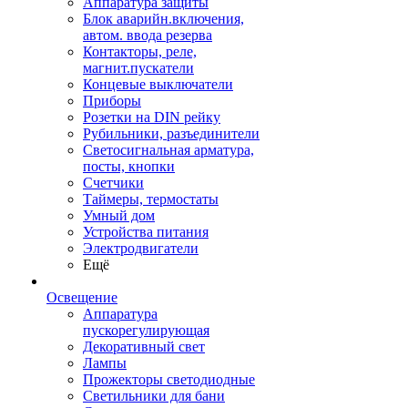
Аппаратура защиты
Блок аварийн.включения,
автом. ввода резерва
Контакторы, реле,
магнит.пускатели
Концевые выключатели
Приборы
Розетки на DIN рейку
Рубильники, разъединители
Светосигнальная арматура,
посты, кнопки
Счетчики
Таймеры, термостаты
Умный дом
Устройства питания
Электродвигатели
Ещё
Освещение
Аппаратура
пускорегулирующая
Декоративный свет
Лампы
Прожекторы светодиодные
Светильники для бани