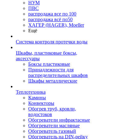
НУМ
ПВС
распродажа все по 100
распродажа всё по50
ХАГЕР (HAGER), Moeller
Ещё
Система контроля протечки воды
Шкафы, пластиковые боксы,
аксессуары
Боксы пластиковые
Принадлежности для
распределительных шкафов
Шкафы металлические
Теплотехника
Камины
Конвекторы
Обогрев труб, кровли,
водостоков
Обогреватели инфрактасные
Обогреватели масляные
Обогреватель газовый
Обогреватель на DIN-рейку