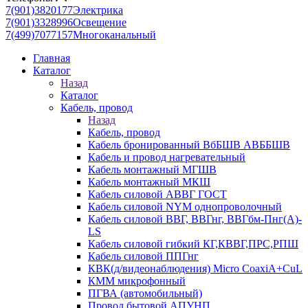
7(901)3820177
Электрика
7(901)3328996
Освещение
7(499)7077157
Многоканальный
Главная
Каталог
Назад
Каталог
Кабель, провод
Назад
Кабель, провод
Кабель бронированный ВбБШВ АВББШВ
Кабель и провод нагревательный
Кабель монтажный МГШВ
Кабель монтажный МКШ
Кабель силовой АВВГ ГОСТ
Кабель силовой NYM однопроволочный
Кабель силовой ВВГ, ВВГнг, ВВГбм-Пнг(А)-
LS
Кабель силовой гибкий КГ,КВВГ,ПРС,РПШ
Кабель силовой ППГнг
КВК(д/видеонаблюдения) Micro CoaxiA+CuL
КММ микрофонный
ПГВА (автомобильный)
Провод бытовой АПУНП