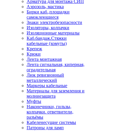
Арматура для монтажа СИП
Аэрозоль, мастика
Бирки каб.,площадки
самоклеющиеся
Знаки электробезопасности
Изоляторы, колпачки
Изоляционные материалы
Каб.бандаж.Стяжки
кабельные (хомуты)
Крепеж
Крюки
Лента монтажная
Лента сигнальная, киперная,
оградительная
Люк ревизионный
металлический
Маркеры кабельные
Материалы для заземления и
молниезащита
Муфты
Наконечники, гильзы,
колпачки. ответвители,
разъёмы
Кабеленесущие системы
Патроны для ламп