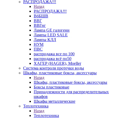
РАСПРОДАЖА!!!
Назад
РАСПРОДАЖА!!!
ВбБШВ
ВВГ
ВВГнг
Лампа GE галогенн
Лампы LED SALE
Лампы КЛЛ
НУМ
ПВС
распродажа все по 100
распродажа всё по50
ХАГЕР (HAGER), Moeller
Система контроля протечки воды
Шкафы, пластиковые боксы, аксессуары
Назад
Шкафы, пластиковые боксы, аксессуары
Боксы пластиковые
Принадлежности для распределительных
шкафов
Шкафы металлические
Теплотехника
Назад
Теплотехника