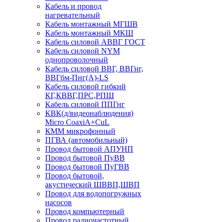
Кабель и провод
нагревательный
Кабель монтажный МГШВ
Кабель монтажный МКШ
Кабель силовой АВВГ ГОСТ
Кабель силовой NYM
однопроволочный
Кабель силовой ВВГ, ВВГнг,
ВВГбм-Пнг(А)-LS
Кабель силовой гибкий
КГ,КВВГ,ПРС,РПШ
Кабель силовой ППГнг
КВК(д/видеонаблюдения)
Micro CoaxiA+CuL
КММ микрофонный
ПГВА (автомобильный)
Провод бытовой АПУНП
Провод бытовой ПуВВ
Провод бытовой ПуГВВ
Провод бытовой,
акустический ШВВП,ШВП
Провод для водопогружных
насосов
Провод компьютерный
Провод радиочастотный