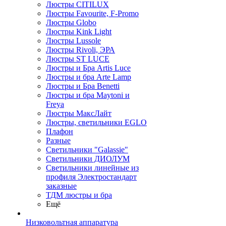
Люстры CITILUX
Люстры Favourite, F-Promo
Люстры Globo
Люстры Kink Light
Люстры Lussole
Люстры Rivoli, ЭРА
Люстры ST LUCE
Люстры и Бра Artis Luce
Люстры и бра Arte Lamp
Люстры и Бра Benetti
Люстры и бра Maytoni и
Freya
Люстры МаксЛайт
Люстры, светильники EGLO
Плафон
Разные
Светильники "Galassie"
Светильники ДИОЛУМ
Светильники линейные из
профиля Электростандарт
заказные
ТДМ люстры и бра
Ещё
Низковольтная аппаратура