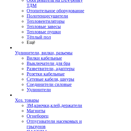
Обогреватель на DIN-рейку
ТДМ
Отопительное оборудование
Полотенцесушители
Тепловентиляторы
Тепловые завесы
Тепловые пушки
Тёплый пол
Ещё
Удлинители, вилки, разьемы
Вилки кабельные
Выключатели для бра
Разветвители, адаптеры
Розетки кабельные
Сетевые кабеля, шнуры
Соединители силовые
Удлинители
Хоз. товары
ЗМ,крючки,клей,держатели
Магниты
Огнеборец
Отпугиватели насекомых и
грызунов