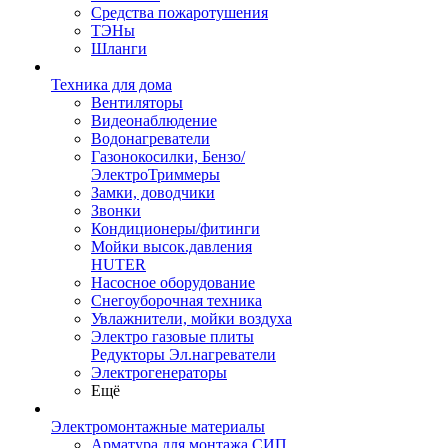
Средства пожаротушения
ТЭНы
Шланги
Техника для дома
Вентиляторы
Видеонаблюдение
Водонагреватели
Газонокосилки, Бензо/
ЭлектроТриммеры
Замки, доводчики
Звонки
Кондиционеры/фитинги
Мойки высок.давления
HUTER
Насосное оборудование
Снегоуборочная техника
Увлажнители, мойки воздуха
Электро газовые плиты
Редукторы Эл.нагреватели
Электрогенераторы
Ещё
Электромонтажные материалы
Арматура для монтажа СИП