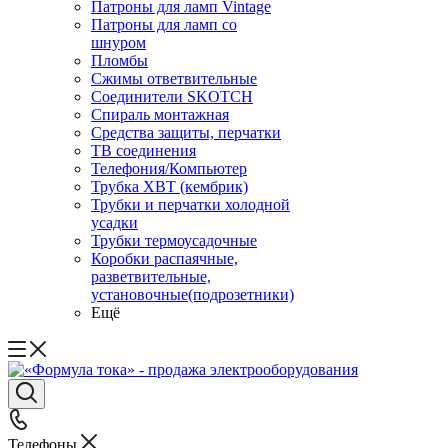
Патроны для ламп Vintage
Патроны для ламп со
шнуром
Пломбы
Сжимы ответвительные
Соединители SKOTCH
Спираль монтажная
Средства защиты, перчатки
ТВ соединения
Телефония/Компьютер
Трубка ХВТ (кембрик)
Трубки и перчатки холодной
усадки
Трубки термоусадочные
Коробки распаячные,
разветвительные,
установочные(подрозетники)
Ещё
Телефоны