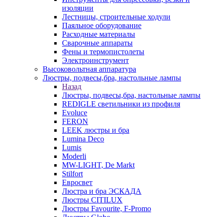
изоляции
Лестницы, строительные ходули
Паяльное оборудование
Расходные материалы
Сварочные аппараты
Фены и термопистолеты
Электроинструмент
Высоковольтная аппаратура
Люстры, подвесы,бра, настольные лампы
Назад
Люстры, подвесы,бра, настольные лампы
REDIGLE светильники из профиля
Evoluce
FERON
LEEK люстры и бра
Lumina Deco
Lumis
Moderli
MW-LIGHT, De Markt
Stilfort
Евросвет
Люстра и бра ЭСКАДА
Люстры CITILUX
Люстры Favourite, F-Promo