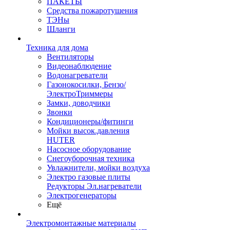
ПАКЕТЫ
Средства пожаротушения
ТЭНы
Шланги
Техника для дома
Вентиляторы
Видеонаблюдение
Водонагреватели
Газонокосилки, Бензо/
ЭлектроТриммеры
Замки, доводчики
Звонки
Кондиционеры/фитинги
Мойки высок.давления
HUTER
Насосное оборудование
Снегоуборочная техника
Увлажнители, мойки воздуха
Электро газовые плиты
Редукторы Эл.нагреватели
Электрогенераторы
Ещё
Электромонтажные материалы