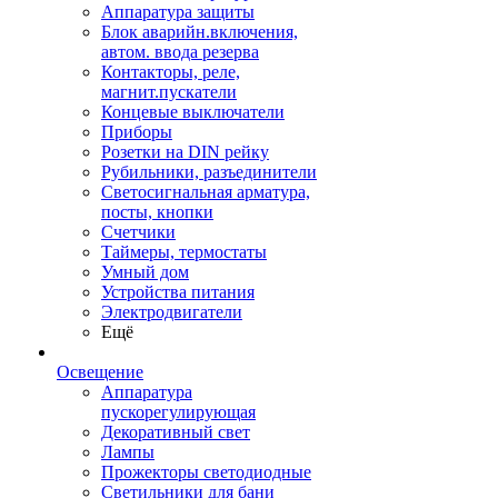
Аппаратура защиты
Блок аварийн.включения,
автом. ввода резерва
Контакторы, реле,
магнит.пускатели
Концевые выключатели
Приборы
Розетки на DIN рейку
Рубильники, разъединители
Светосигнальная арматура,
посты, кнопки
Счетчики
Таймеры, термостаты
Умный дом
Устройства питания
Электродвигатели
Ещё
Освещение
Аппаратура
пускорегулирующая
Декоративный свет
Лампы
Прожекторы светодиодные
Светильники для бани