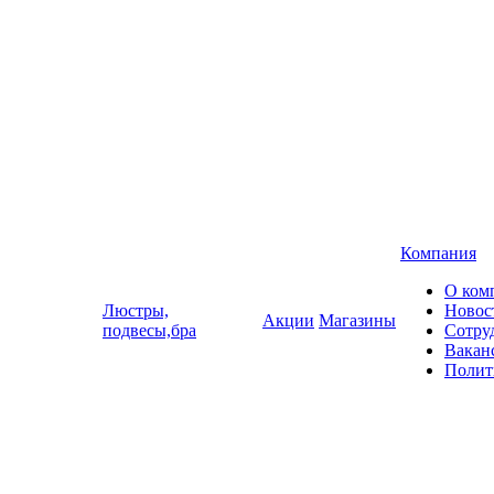
Компания
О ком
Люстры,
Новос
Акции
Магазины
подвесы,бра
Сотру
Вакан
Полит