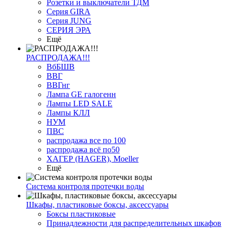
Розетки и выключатели ТДМ
Серия GIRA
Серия JUNG
СЕРИЯ ЭРА
Ещё
РАСПРОДАЖА!!!
ВбБШВ
ВВГ
ВВГнг
Лампа GE галогенн
Лампы LED SALE
Лампы КЛЛ
НУМ
ПВС
распродажа все по 100
распродажа всё по50
ХАГЕР (HAGER), Moeller
Ещё
Система контроля протечки воды
Шкафы, пластиковые боксы, аксессуары
Боксы пластиковые
Принадлежности для распределительных шкафов