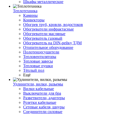
Шкафы металлические
Теплотехника
Камины
Конвекторы
Обогрев труб, кровли, водостоков
Обогреватели инфрактасные
Обогреватели масляные
Обогреватель газовый
Обогреватель на DIN-рейку ТДМ
Отопительное оборудование
Полотенцесушители
Тепловентиляторы
Тепловые завесы
Тепловые пушки
Тёплый пол
Ещё
Удлинители, вилки, разьемы
Вилки кабельные
Выключатели для бра
Разветвители, адаптеры
Розетки кабельные
Сетевые кабеля, шнуры
Соединители силовые