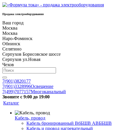
Продажа электрооборудования
Ваш город
Москва
Москва
Наро-Фоминск
Обнинск
Селятино
Серпухов Борисовское шоссе
Серпухов ул.Новая
Чехов
7(901)3820177
7(901)3328996
Освещение
7(499)7077157
Многоканальный
Звоните с 9:00 до 19:00
Каталог
Кабель, провод
Кабель бронированный ВбБШВ АВББШВ
Кабель и провод нагревательный