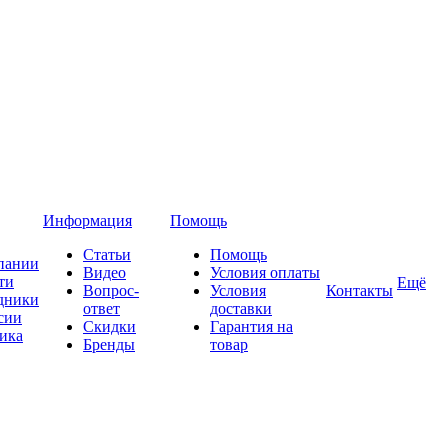
Информация
Помощь
Статьи
Помощь
пании
Видео
Условия оплаты
ти
Ещё
Вопрос-
Условия
Контакты
дники
ответ
доставки
сии
Скидки
Гарантия на
ика
Бренды
товар