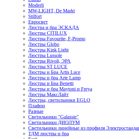
Moderli
MW-LIGHT, De Markt
Stilfort
Евросвет
Люстра и бра ЭСКАДА
Люстры CITILUX
Люстры Favourite, F-Promo
Люстры Globo
Люстры Kink Light
Люстры Lussole
Люстры Rivoli, ЭРА
Люстры ST LUCE
Люстры и Бра Artis Luce
Люстры и бра Arte Lamp
Люстры и Бра Benetti
Люстры и бра Maytoni и Freya
Люстры МаксЛайт
Люстры, светильники EGLO
Плафон
Разные
Светильники "Galassie"
Светильники ДИОЛУМ
Светильники линейные из профиля Электростандар
ТДМ люстры и бра