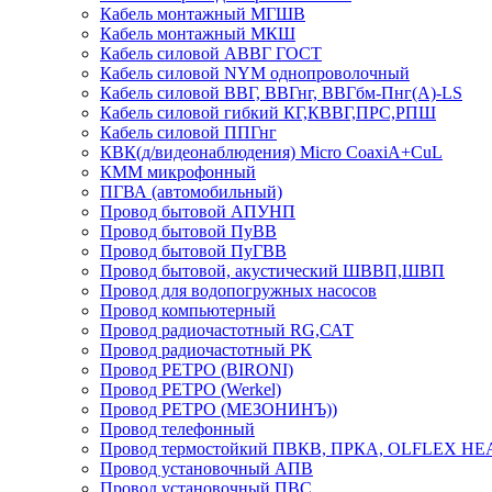
Кабель монтажный МГШВ
Кабель монтажный МКШ
Кабель силовой АВВГ ГОСТ
Кабель силовой NYM однопроволочный
Кабель силовой ВВГ, ВВГнг, ВВГбм-Пнг(А)-LS
Кабель силовой гибкий КГ,КВВГ,ПРС,РПШ
Кабель силовой ППГнг
КВК(д/видеонаблюдения) Micro CoaxiA+CuL
КММ микрофонный
ПГВА (автомобильный)
Провод бытовой АПУНП
Провод бытовой ПуВВ
Провод бытовой ПуГВВ
Провод бытовой, акустический ШВВП,ШВП
Провод для водопогружных насосов
Провод компьютерный
Провод радиочастотный RG,САТ
Провод радиочастотный РК
Провод РЕТРО (BIRONI)
Провод РЕТРО (Werkel)
Провод РЕТРО (МЕЗОНИНЪ))
Провод телефонный
Провод термостойкий ПВКВ, ПРКА, OLFLEX HE
Провод установочный АПВ
Провод установочный ПВС