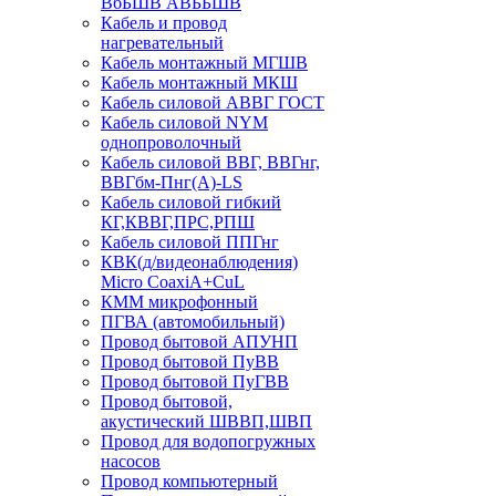
ВбБШВ АВББШВ
Кабель и провод
нагревательный
Кабель монтажный МГШВ
Кабель монтажный МКШ
Кабель силовой АВВГ ГОСТ
Кабель силовой NYM
однопроволочный
Кабель силовой ВВГ, ВВГнг,
ВВГбм-Пнг(А)-LS
Кабель силовой гибкий
КГ,КВВГ,ПРС,РПШ
Кабель силовой ППГнг
КВК(д/видеонаблюдения)
Micro CoaxiA+CuL
КММ микрофонный
ПГВА (автомобильный)
Провод бытовой АПУНП
Провод бытовой ПуВВ
Провод бытовой ПуГВВ
Провод бытовой,
акустический ШВВП,ШВП
Провод для водопогружных
насосов
Провод компьютерный