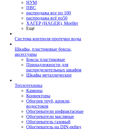
НУМ
ПВС
распродажа все по 100
распродажа всё по50
ХАГЕР (HAGER), Moeller
Ещё
Система контроля протечки воды
Шкафы, пластиковые боксы,
аксессуары
Боксы пластиковые
Принадлежности для
распределительных шкафов
Шкафы металлические
Теплотехника
Камины
Конвекторы
Обогрев труб, кровли,
водостоков
Обогреватели инфрактасные
Обогреватели масляные
Обогреватель газовый
Обогреватель на DIN-рейку