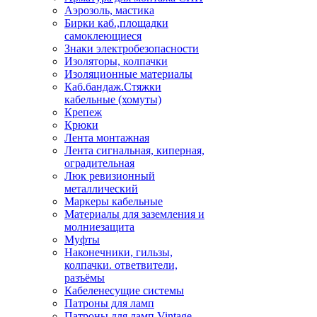
Аэрозоль, мастика
Бирки каб.,площадки
самоклеющиеся
Знаки электробезопасности
Изоляторы, колпачки
Изоляционные материалы
Каб.бандаж.Стяжки
кабельные (хомуты)
Крепеж
Крюки
Лента монтажная
Лента сигнальная, киперная,
оградительная
Люк ревизионный
металлический
Маркеры кабельные
Материалы для заземления и
молниезащита
Муфты
Наконечники, гильзы,
колпачки. ответвители,
разъёмы
Кабеленесущие системы
Патроны для ламп
Патроны для ламп Vintage