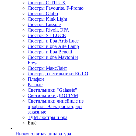
Люстры CITILUX
Люстры Favourite, F-Promo
Люстры Globo
Люстры Kink Light
Люстры Lussole
Люстры Rivoli, ЭРА
Люстры ST LUCE
Люстры и Бра Artis Luce
Люстры и бра Arte Lamp
Люстры и Бра Benetti
Люстры и бра Maytoni и
Freya
Люстры МаксЛайт
Люстры, светильники EGLO
Плафон
Разные
Светильники "Galassie"
Светильники ДИОЛУМ
Светильники линейные из
профиля Электростандарт
заказные
ТДМ люстры и бра
Ещё
Низковольтная аппаратура