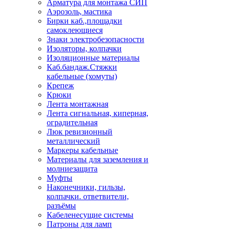
Арматура для монтажа СИП
Аэрозоль, мастика
Бирки каб.,площадки
самоклеющиеся
Знаки электробезопасности
Изоляторы, колпачки
Изоляционные материалы
Каб.бандаж.Стяжки
кабельные (хомуты)
Крепеж
Крюки
Лента монтажная
Лента сигнальная, киперная,
оградительная
Люк ревизионный
металлический
Маркеры кабельные
Материалы для заземления и
молниезащита
Муфты
Наконечники, гильзы,
колпачки. ответвители,
разъёмы
Кабеленесущие системы
Патроны для ламп