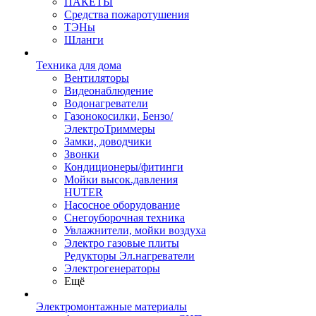
ПАКЕТЫ
Средства пожаротушения
ТЭНы
Шланги
Техника для дома
Вентиляторы
Видеонаблюдение
Водонагреватели
Газонокосилки, Бензо/
ЭлектроТриммеры
Замки, доводчики
Звонки
Кондиционеры/фитинги
Мойки высок.давления
HUTER
Насосное оборудование
Снегоуборочная техника
Увлажнители, мойки воздуха
Электро газовые плиты
Редукторы Эл.нагреватели
Электрогенераторы
Ещё
Электромонтажные материалы