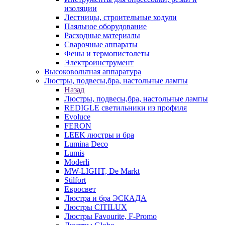
изоляции
Лестницы, строительные ходули
Паяльное оборудование
Расходные материалы
Сварочные аппараты
Фены и термопистолеты
Электроинструмент
Высоковольтная аппаратура
Люстры, подвесы,бра, настольные лампы
Назад
Люстры, подвесы,бра, настольные лампы
REDIGLE светильники из профиля
Evoluce
FERON
LEEK люстры и бра
Lumina Deco
Lumis
Moderli
MW-LIGHT, De Markt
Stilfort
Евросвет
Люстра и бра ЭСКАДА
Люстры CITILUX
Люстры Favourite, F-Promo