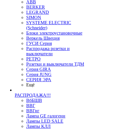
ABB
BERKER
LEGRAND
SIMON
SYSTEME ELECTRIC
(Schneider)
Блоки электроустановочные
Веркель Швеция
ГУСИ Серия
Распродажа розетки и
выключатели
РЕТРО
Розетки и выключатели ТДМ
Серия GIRA
Серия JUNG
СЕРИЯ ЭРА
Ещё
РАСПРОДАЖА!!!
ВбБШВ
ВВГ
ВВГнг
Лампа GE галогенн
Лампы LED SALE
Лампы КЛЛ