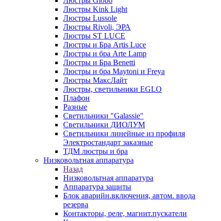
Люстры Globo
Люстры Kink Light
Люстры Lussole
Люстры Rivoli, ЭРА
Люстры ST LUCE
Люстры и Бра Artis Luce
Люстры и бра Arte Lamp
Люстры и Бра Benetti
Люстры и бра Maytoni и Freya
Люстры МаксЛайт
Люстры, светильники EGLO
Плафон
Разные
Светильники "Galassie"
Светильники ДИОЛУМ
Светильники линейные из профиля
Электростандарт заказные
ТДМ люстры и бра
Низковольтная аппаратура
Назад
Низковольтная аппаратура
Аппаратура защиты
Блок аварийн.включения, автом. ввода
резерва
Контакторы, реле, магнит.пускатели