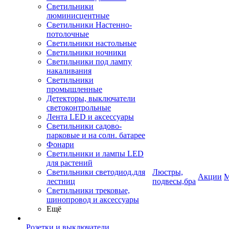
Светильники
люминисцентные
Светильники Настенно-
потолочные
Светильники настольные
Светильники ночники
Светильники под лампу
накаливания
Светильники
промышленные
Детекторы, выключатели
светоконтрольные
Лента LED и аксессуары
Светильники садово-
парковые и на солн. батарее
Фонари
Светильники и лампы LED
для растений
Светильники светодиод.для
Люстры,
Акции
М
лестниц
подвесы,бра
Светильники трековые,
шинопровод и аксессуары
Ещё
Розетки и выключатели