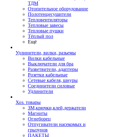
ТДМ
Отопительное оборудование
Полотенцесушители
Тепловентиляторы
Тепловые завесы
Тепловые пушки
Тёплый пол
Ещё
Удлинители, вилки, разьемы
Вилки кабельные
Выключатели для бра
Разветвители, адаптеры
Розетки кабельные
Сетевые кабеля, шнуры
Соединители силовые
Удлинители
Хоз. товары
ЗМ,крючки,клей,держатели
Магниты
Огнеборец
Отпугиватели насекомых и
грызунов
ПАКЕТЫ