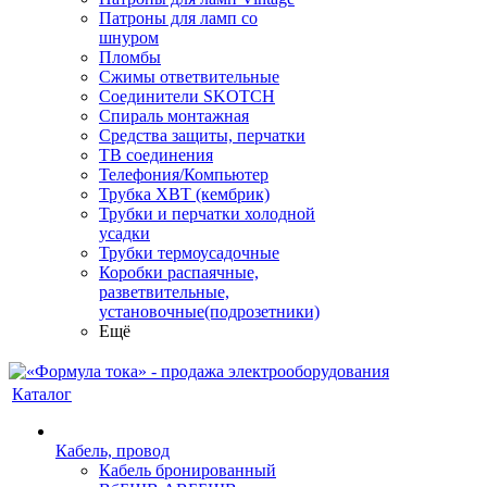
Патроны для ламп со
шнуром
Пломбы
Сжимы ответвительные
Соединители SKOTCH
Спираль монтажная
Средства защиты, перчатки
ТВ соединения
Телефония/Компьютер
Трубка ХВТ (кембрик)
Трубки и перчатки холодной
усадки
Трубки термоусадочные
Коробки распаячные,
разветвительные,
установочные(подрозетники)
Ещё
Каталог
Кабель, провод
Кабель бронированный