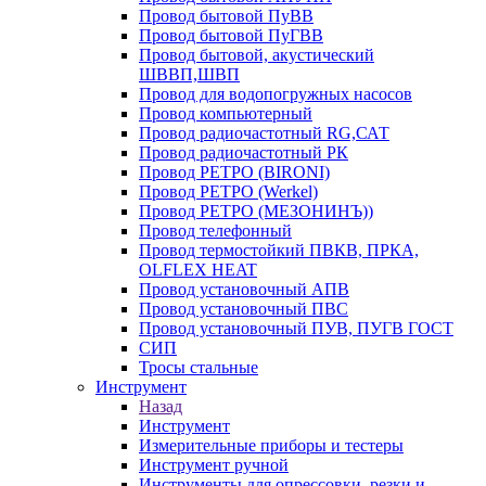
Провод бытовой ПуВВ
Провод бытовой ПуГВВ
Провод бытовой, акустический
ШВВП,ШВП
Провод для водопогружных насосов
Провод компьютерный
Провод радиочастотный RG,САТ
Провод радиочастотный РК
Провод РЕТРО (BIRONI)
Провод РЕТРО (Werkel)
Провод РЕТРО (МЕЗОНИНЪ))
Провод телефонный
Провод термостойкий ПВКВ, ПРКА,
OLFLEX HEAT
Провод установочный АПВ
Провод установочный ПВС
Провод установочный ПУВ, ПУГВ ГОСТ
СИП
Тросы стальные
Инструмент
Назад
Инструмент
Измерительные приборы и тестеры
Инструмент ручной
Инструменты для опрессовки, резки и