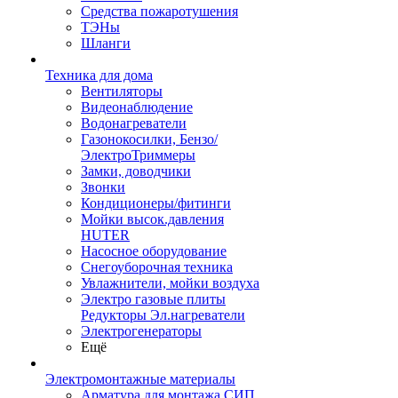
Средства пожаротушения
ТЭНы
Шланги
Техника для дома
Вентиляторы
Видеонаблюдение
Водонагреватели
Газонокосилки, Бензо/
ЭлектроТриммеры
Замки, доводчики
Звонки
Кондиционеры/фитинги
Мойки высок.давления
HUTER
Насосное оборудование
Снегоуборочная техника
Увлажнители, мойки воздуха
Электро газовые плиты
Редукторы Эл.нагреватели
Электрогенераторы
Ещё
Электромонтажные материалы
Арматура для монтажа СИП