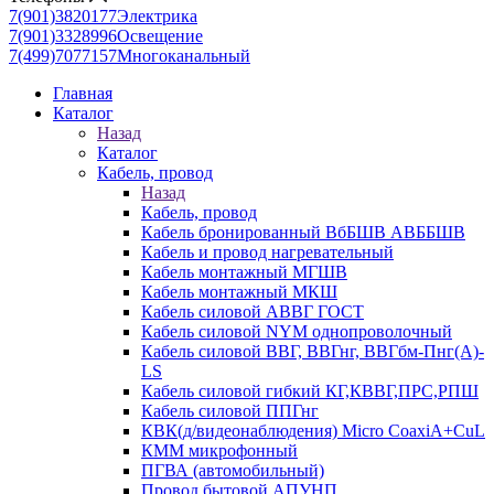
7(901)3820177
Электрика
7(901)3328996
Освещение
7(499)7077157
Многоканальный
Главная
Каталог
Назад
Каталог
Кабель, провод
Назад
Кабель, провод
Кабель бронированный ВбБШВ АВББШВ
Кабель и провод нагревательный
Кабель монтажный МГШВ
Кабель монтажный МКШ
Кабель силовой АВВГ ГОСТ
Кабель силовой NYM однопроволочный
Кабель силовой ВВГ, ВВГнг, ВВГбм-Пнг(А)-
LS
Кабель силовой гибкий КГ,КВВГ,ПРС,РПШ
Кабель силовой ППГнг
КВК(д/видеонаблюдения) Micro CoaxiA+CuL
КММ микрофонный
ПГВА (автомобильный)
Провод бытовой АПУНП