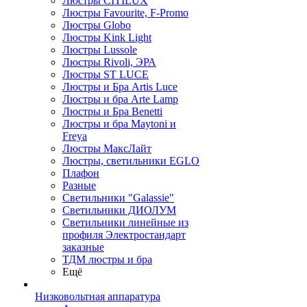
Люстры CITILUX
Люстры Favourite, F-Promo
Люстры Globo
Люстры Kink Light
Люстры Lussole
Люстры Rivoli, ЭРА
Люстры ST LUCE
Люстры и Бра Artis Luce
Люстры и бра Arte Lamp
Люстры и Бра Benetti
Люстры и бра Maytoni и
Freya
Люстры МаксЛайт
Люстры, светильники EGLO
Плафон
Разные
Светильники "Galassie"
Светильники ДИОЛУМ
Светильники линейные из
профиля Электростандарт
заказные
ТДМ люстры и бра
Ещё
Низковольтная аппаратура