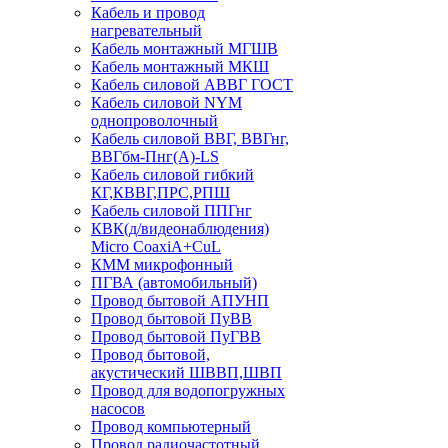
Кабель и провод
нагревательный
Кабель монтажный МГШВ
Кабель монтажный МКШ
Кабель силовой АВВГ ГОСТ
Кабель силовой NYM
однопроволочный
Кабель силовой ВВГ, ВВГнг,
ВВГбм-Пнг(А)-LS
Кабель силовой гибкий
КГ,КВВГ,ПРС,РПШ
Кабель силовой ППГнг
КВК(д/видеонаблюдения)
Micro CoaxiA+CuL
КММ микрофонный
ПГВА (автомобильный)
Провод бытовой АПУНП
Провод бытовой ПуВВ
Провод бытовой ПуГВВ
Провод бытовой,
акустический ШВВП,ШВП
Провод для водопогружных
насосов
Провод компьютерный
Провод радиочастотный