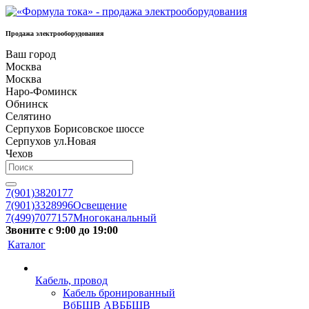
Продажа электрооборудования
Ваш город
Москва
Москва
Наро-Фоминск
Обнинск
Селятино
Серпухов Борисовское шоссе
Серпухов ул.Новая
Чехов
7(901)3820177
7(901)3328996
Освещение
7(499)7077157
Многоканальный
Звоните с 9:00 до 19:00
Каталог
Кабель, провод
Кабель бронированный
ВбБШВ АВББШВ