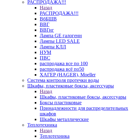
РАСПРОДАЖА!!!
Назад
РАСПРОДАЖА!!!
ВбБШВ
ВВГ
ВВГнг
Лампа GE галогенн
Лампы LED SALE
Лампы КЛЛ
НУМ
ПВС
распродажа все по 100
распродажа всё по50
ХАГЕР (HAGER), Moeller
Система контроля протечки воды
Шкафы, пластиковые боксы, аксессуары
Назад
Шкафы, пластиковые боксы, аксессуары
Боксы пластиковые
Принадлежности для распределительных
шкафов
Шкафы металлические
Теплотехника
Назад
Теплотехника