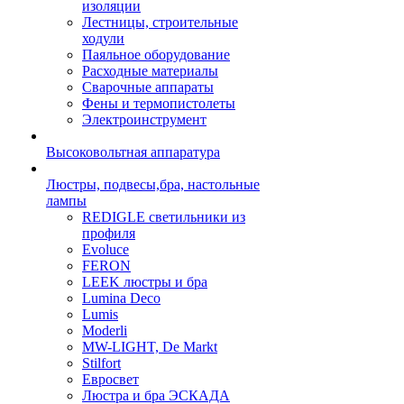
изоляции
Лестницы, строительные
ходули
Паяльное оборудование
Расходные материалы
Сварочные аппараты
Фены и термопистолеты
Электроинструмент
Высоковольтная аппаратура
Люстры, подвесы,бра, настольные
лампы
REDIGLE светильники из
профиля
Evoluce
FERON
LEEK люстры и бра
Lumina Deco
Lumis
Moderli
MW-LIGHT, De Markt
Stilfort
Евросвет
Люстра и бра ЭСКАДА