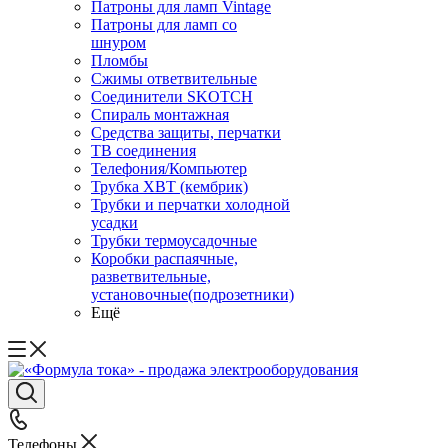
Патроны для ламп Vintage
Патроны для ламп со
шнуром
Пломбы
Сжимы ответвительные
Соединители SKOTCH
Спираль монтажная
Средства защиты, перчатки
ТВ соединения
Телефония/Компьютер
Трубка ХВТ (кембрик)
Трубки и перчатки холодной
усадки
Трубки термоусадочные
Коробки распаячные,
разветвительные,
установочные(подрозетники)
Ещё
Телефоны