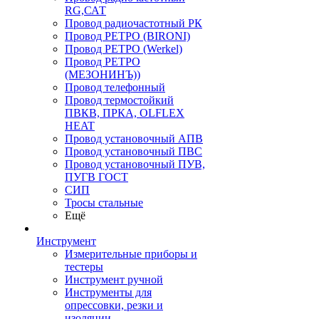
RG,САТ
Провод радиочастотный РК
Провод РЕТРО (BIRONI)
Провод РЕТРО (Werkel)
Провод РЕТРО
(МЕЗОНИНЪ))
Провод телефонный
Провод термостойкий
ПВКВ, ПРКА, OLFLEX
HEAT
Провод установочный АПВ
Провод установочный ПВС
Провод установочный ПУВ,
ПУГВ ГОСТ
СИП
Тросы стальные
Ещё
Инструмент
Измерительные приборы и
тестеры
Инструмент ручной
Инструменты для
опрессовки, резки и
изоляции