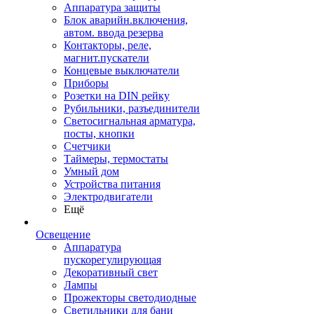
Аппаратура защиты
Блок аварийн.включения,
автом. ввода резерва
Контакторы, реле,
магнит.пускатели
Концевые выключатели
Приборы
Розетки на DIN рейку
Рубильники, разъединители
Светосигнальная арматура,
посты, кнопки
Счетчики
Таймеры, термостаты
Умный дом
Устройства питания
Электродвигатели
Ещё
Освещение
Аппаратура
пускорегулирующая
Декоративный свет
Лампы
Прожекторы светодиодные
Светильники для бани