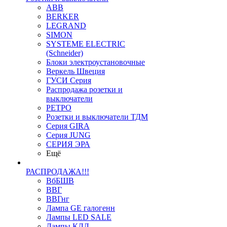
ABB
BERKER
LEGRAND
SIMON
SYSTEME ELECTRIC
(Schneider)
Блоки электроустановочные
Веркель Швеция
ГУСИ Серия
Распродажа розетки и
выключатели
РЕТРО
Розетки и выключатели ТДМ
Серия GIRA
Серия JUNG
СЕРИЯ ЭРА
Ещё
РАСПРОДАЖА!!!
ВбБШВ
ВВГ
ВВГнг
Лампа GE галогенн
Лампы LED SALE
Лампы КЛЛ