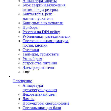
Аппаратура защиты
Блок аварийн.включения,
автом. ввода резерва
Контакторы, реле,
магнит.пускатели
Концевые выключатели
Приборы
Розетки на DIN рейку
Рубильники, разъединители
Светосигнальная арматура,
посты, кнопки
Счетчики
Таймеры, термостаты
Умный дом
Устройства питания
Электродвигатели
Ещё
Освещение
Аппаратура
пускорегулирующая
Декоративный свет
Лампы
Прожекторы светодиодные
Светильники для бани