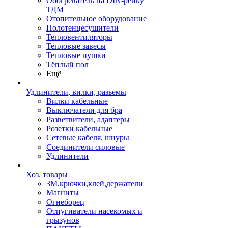
Обогреватель на DIN-рейку
ТДМ
Отопительное оборудование
Полотенцесушители
Тепловентиляторы
Тепловые завесы
Тепловые пушки
Тёплый пол
Ещё
Удлинители, вилки, разьемы
Вилки кабельные
Выключатели для бра
Разветвители, адаптеры
Розетки кабельные
Сетевые кабеля, шнуры
Соединители силовые
Удлинители
Хоз. товары
ЗМ,крючки,клей,держатели
Магниты
Огнеборец
Отпугиватели насекомых и
грызунов