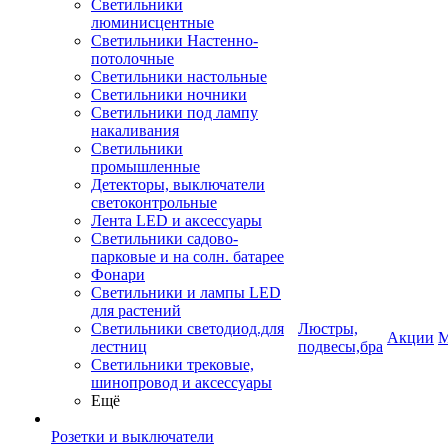
Светильники
люминисцентные
Светильники Настенно-
потолочные
Светильники настольные
Светильники ночники
Светильники под лампу
накаливания
Светильники
промышленные
Детекторы, выключатели
светоконтрольные
Лента LED и аксессуары
Светильники садово-
парковые и на солн. батарее
Фонари
Светильники и лампы LED
для растений
Светильники светодиод.для
Люстры,
Акции
М
лестниц
подвесы,бра
Светильники трековые,
шинопровод и аксессуары
Ещё
Розетки и выключатели