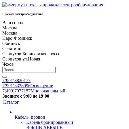
Продажа электрооборудования
Ваш город
Москва
Москва
Наро-Фоминск
Обнинск
Селятино
Серпухов Борисовское шоссе
Серпухов ул.Новая
Чехов
7(901)3820177
7(901)3328996
Освещение
7(499)7077157
Многоканальный
Звоните с 9:00 до 19:00
Каталог
Кабель, провод
Кабель бронированный
ВбБШВ АВББШВ