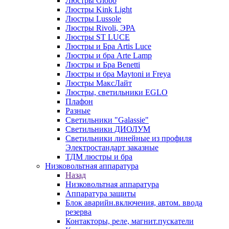
Люстры Globo
Люстры Kink Light
Люстры Lussole
Люстры Rivoli, ЭРА
Люстры ST LUCE
Люстры и Бра Artis Luce
Люстры и бра Arte Lamp
Люстры и Бра Benetti
Люстры и бра Maytoni и Freya
Люстры МаксЛайт
Люстры, светильники EGLO
Плафон
Разные
Светильники "Galassie"
Светильники ДИОЛУМ
Светильники линейные из профиля
Электростандарт заказные
ТДМ люстры и бра
Низковольтная аппаратура
Назад
Низковольтная аппаратура
Аппаратура защиты
Блок аварийн.включения, автом. ввода
резерва
Контакторы, реле, магнит.пускатели