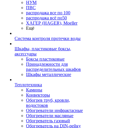
НУМ
ПВС
распродажа все по 100
распродажа всё по50
ХАГЕР (HAGER), Moeller
Ещё
Система контроля протечки воды
Шкафы, пластиковые боксы,
аксессуары
Боксы пластиковые
Принадлежности для
распределительных шкафов
Шкафы металлические
Теплотехника
Камины
Конвекторы
Обогрев труб, кровли,
водостоков
Обогреватели инфрактасные
Обогреватели масляные
Обогреватель газовый
Обогреватель на DIN-рейку