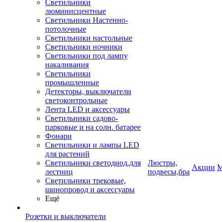
Светильники
люминисцентные
Светильники Настенно-
потолочные
Светильники настольные
Светильники ночники
Светильники под лампу
накаливания
Светильники
промышленные
Детекторы, выключатели
светоконтрольные
Лента LED и аксессуары
Светильники садово-
парковые и на солн. батарее
Фонари
Светильники и лампы LED
для растений
Светильники светодиод.для
Люстры,
Акции
М
лестниц
подвесы,бра
Светильники трековые,
шинопровод и аксессуары
Ещё
Розетки и выключатели