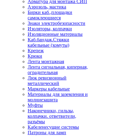
Арматура для монтажа СИП
Аэрозоль, мастика
Бирки каб.,площадки
самоклеющиеся
Знаки электробезопасности
Изоляторы, колпачки
Изоляционные материалы
Каб.бандаж.Стяжки
кабельные (хомуты)
Крепеж
Крюки
Лента монтажная
Лента сигнальная, киперная,
оградительная
Люк ревизионный
металлический
Маркеры кабельные
Материалы для заземления и
молниезащита
Муфты
Наконечники, гильзы,
колпачки. ответвители,
разъёмы
Кабеленесущие системы
Патроны для ламп