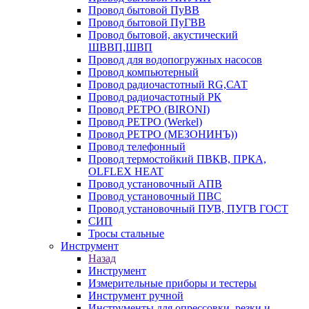
Провод бытовой ПуВВ
Провод бытовой ПуГВВ
Провод бытовой, акустический
ШВВП,ШВП
Провод для водопогружных насосов
Провод компьютерный
Провод радиочастотный RG,САТ
Провод радиочастотный РК
Провод РЕТРО (BIRONI)
Провод РЕТРО (Werkel)
Провод РЕТРО (МЕЗОНИНЪ))
Провод телефонный
Провод термостойкий ПВКВ, ПРКА,
OLFLEX HEAT
Провод установочный АПВ
Провод установочный ПВС
Провод установочный ПУВ, ПУГВ ГОСТ
СИП
Тросы стальные
Инструмент
Назад
Инструмент
Измерительные приборы и тестеры
Инструмент ручной
Инструменты для опрессовки, резки и