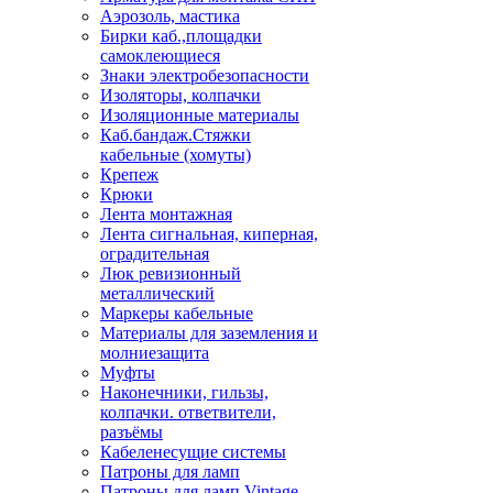
Аэрозоль, мастика
Бирки каб.,площадки
самоклеющиеся
Знаки электробезопасности
Изоляторы, колпачки
Изоляционные материалы
Каб.бандаж.Стяжки
кабельные (хомуты)
Крепеж
Крюки
Лента монтажная
Лента сигнальная, киперная,
оградительная
Люк ревизионный
металлический
Маркеры кабельные
Материалы для заземления и
молниезащита
Муфты
Наконечники, гильзы,
колпачки. ответвители,
разъёмы
Кабеленесущие системы
Патроны для ламп
Патроны для ламп Vintage