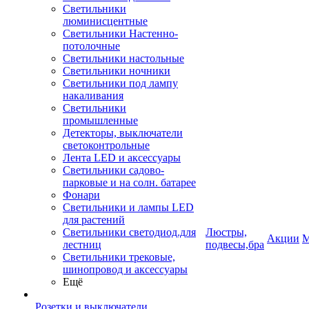
Светильники
люминисцентные
Светильники Настенно-
потолочные
Светильники настольные
Светильники ночники
Светильники под лампу
накаливания
Светильники
промышленные
Детекторы, выключатели
светоконтрольные
Лента LED и аксессуары
Светильники садово-
парковые и на солн. батарее
Фонари
Светильники и лампы LED
для растений
Светильники светодиод.для
Люстры,
Акции
М
лестниц
подвесы,бра
Светильники трековые,
шинопровод и аксессуары
Ещё
Розетки и выключатели