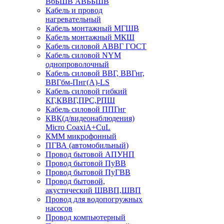
ВбБШВ АВББШВ
Кабель и провод
нагревательный
Кабель монтажный МГШВ
Кабель монтажный МКШ
Кабель силовой АВВГ ГОСТ
Кабель силовой NYM
однопроволочный
Кабель силовой ВВГ, ВВГнг,
ВВГбм-Пнг(А)-LS
Кабель силовой гибкий
КГ,КВВГ,ПРС,РПШ
Кабель силовой ППГнг
КВК(д/видеонаблюдения)
Micro CoaxiA+CuL
КММ микрофонный
ПГВА (автомобильный)
Провод бытовой АПУНП
Провод бытовой ПуВВ
Провод бытовой ПуГВВ
Провод бытовой,
акустический ШВВП,ШВП
Провод для водопогружных
насосов
Провод компьютерный