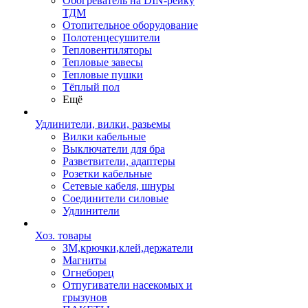
Обогреватель на DIN-рейку
ТДМ
Отопительное оборудование
Полотенцесушители
Тепловентиляторы
Тепловые завесы
Тепловые пушки
Тёплый пол
Ещё
Удлинители, вилки, разьемы
Вилки кабельные
Выключатели для бра
Разветвители, адаптеры
Розетки кабельные
Сетевые кабеля, шнуры
Соединители силовые
Удлинители
Хоз. товары
ЗМ,крючки,клей,держатели
Магниты
Огнеборец
Отпугиватели насекомых и
грызунов