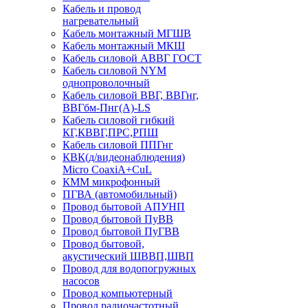
Кабель и провод
нагревательный
Кабель монтажный МГШВ
Кабель монтажный МКШ
Кабель силовой АВВГ ГОСТ
Кабель силовой NYM
однопроволочный
Кабель силовой ВВГ, ВВГнг,
ВВГбм-Пнг(А)-LS
Кабель силовой гибкий
КГ,КВВГ,ПРС,РПШ
Кабель силовой ППГнг
КВК(д/видеонаблюдения)
Micro CoaxiA+CuL
КММ микрофонный
ПГВА (автомобильный)
Провод бытовой АПУНП
Провод бытовой ПуВВ
Провод бытовой ПуГВВ
Провод бытовой,
акустический ШВВП,ШВП
Провод для водопогружных
насосов
Провод компьютерный
Провод радиочастотный