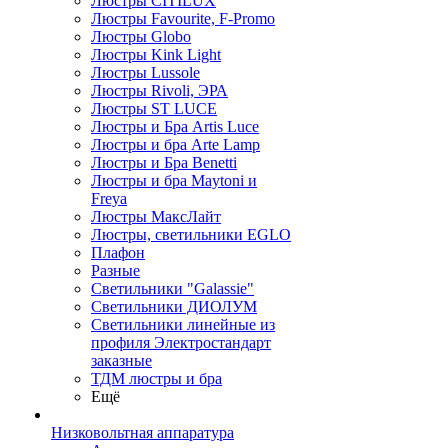
Люстры CITILUX
Люстры Favourite, F-Promo
Люстры Globo
Люстры Kink Light
Люстры Lussole
Люстры Rivoli, ЭРА
Люстры ST LUCE
Люстры и Бра Artis Luce
Люстры и бра Arte Lamp
Люстры и Бра Benetti
Люстры и бра Maytoni и
Freya
Люстры МаксЛайт
Люстры, светильники EGLO
Плафон
Разные
Светильники "Galassie"
Светильники ДИОЛУМ
Светильники линейные из
профиля Электростандарт
заказные
ТДМ люстры и бра
Ещё
Низковольтная аппаратура