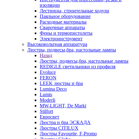
изоляции
Лестницы, строительные ходули
Паяльное оборудование
Расходные материалы
Сварочные аппараты
Фены и термопистолеты
Электроинструмент
Высоковольтная аппаратура
Люстры, подвесы,бра, настольные лампы
Назад
Люстры, подвесы,бра, настольные лампы
REDIGLE светильники из профиля
Evoluce
FERON
LEEK люстры и бра
Lumina Deco
Lumis
Moderli
MW-LIGHT, De Markt
Stilfort
Евросвет
Люстра и бра ЭСКАДА
Люстры CITILUX
Люстры Favourite, F-Promo