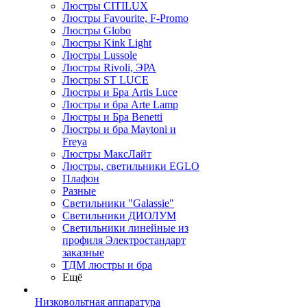
Люстры CITILUX
Люстры Favourite, F-Promo
Люстры Globo
Люстры Kink Light
Люстры Lussole
Люстры Rivoli, ЭРА
Люстры ST LUCE
Люстры и Бра Artis Luce
Люстры и бра Arte Lamp
Люстры и Бра Benetti
Люстры и бра Maytoni и
Freya
Люстры МаксЛайт
Люстры, светильники EGLO
Плафон
Разные
Светильники "Galassie"
Светильники ДИОЛУМ
Светильники линейные из
профиля Электростандарт
заказные
ТДМ люстры и бра
Ещё
Низковольтная аппаратура