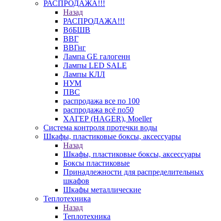
РАСПРОДАЖА!!!
Назад
РАСПРОДАЖА!!!
ВбБШВ
ВВГ
ВВГнг
Лампа GE галогенн
Лампы LED SALE
Лампы КЛЛ
НУМ
ПВС
распродажа все по 100
распродажа всё по50
ХАГЕР (HAGER), Moeller
Система контроля протечки воды
Шкафы, пластиковые боксы, аксессуары
Назад
Шкафы, пластиковые боксы, аксессуары
Боксы пластиковые
Принадлежности для распределительных
шкафов
Шкафы металлические
Теплотехника
Назад
Теплотехника