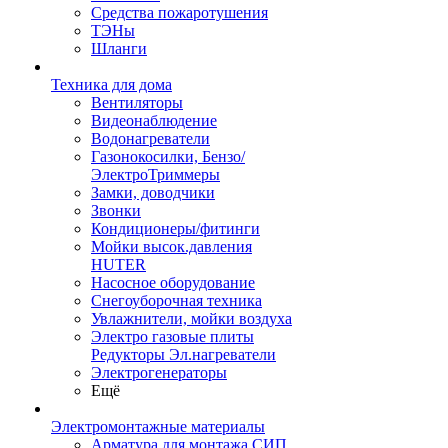
Средства пожаротушения
ТЭНы
Шланги
Техника для дома
Вентиляторы
Видеонаблюдение
Водонагреватели
Газонокосилки, Бензо/
ЭлектроТриммеры
Замки, доводчики
Звонки
Кондиционеры/фитинги
Мойки высок.давления
HUTER
Насосное оборудование
Снегоуборочная техника
Увлажнители, мойки воздуха
Электро газовые плиты
Редукторы Эл.нагреватели
Электрогенераторы
Ещё
Электромонтажные материалы
Арматура для монтажа СИП