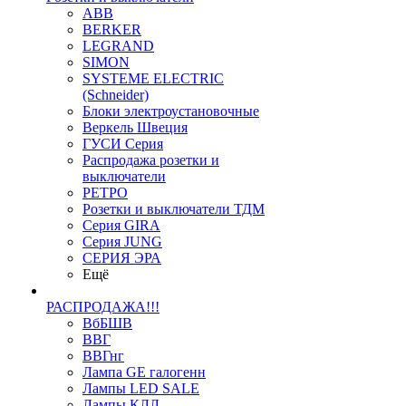
ABB
BERKER
LEGRAND
SIMON
SYSTEME ELECTRIC
(Schneider)
Блоки электроустановочные
Веркель Швеция
ГУСИ Серия
Распродажа розетки и
выключатели
РЕТРО
Розетки и выключатели ТДМ
Серия GIRA
Серия JUNG
СЕРИЯ ЭРА
Ещё
РАСПРОДАЖА!!!
ВбБШВ
ВВГ
ВВГнг
Лампа GE галогенн
Лампы LED SALE
Лампы КЛЛ