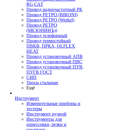
RG,САТ
Провод радиочастотный РК
Провод РЕТРО (BIRONI)
Провод РЕТРО (Werkel)
Провод РЕТРО
(МЕЗОНИНЪ))
Провод телефонный
Провод термостойкий
ПВКВ, ПРКА, OLFLEX
HEAT
Провод установочный АПВ
Провод установочный ПВС
Провод установочный ПУВ,
ПУГВ ГОСТ
СИП
Тросы стальные
Ещё
Инструмент
Измерительные приборы и
тестеры
Инструмент ручной
Инструменты для
опрессовки, резки и
изоляции