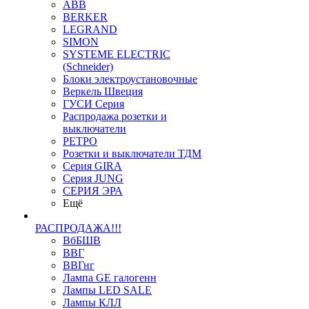
ABB
BERKER
LEGRAND
SIMON
SYSTEME ELECTRIC
(Schneider)
Блоки электроустановочные
Веркель Швеция
ГУСИ Серия
Распродажа розетки и
выключатели
РЕТРО
Розетки и выключатели ТДМ
Серия GIRA
Серия JUNG
СЕРИЯ ЭРА
Ещё
РАСПРОДАЖА!!!
ВбБШВ
ВВГ
ВВГнг
Лампа GE галогенн
Лампы LED SALE
Лампы КЛЛ