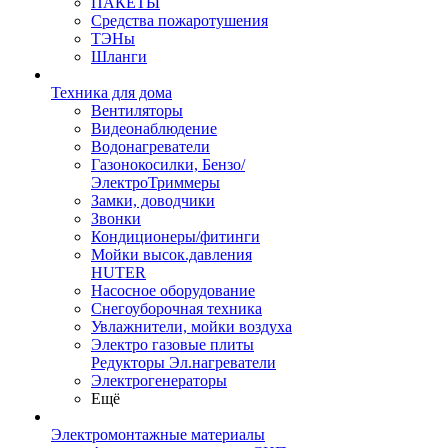
ПАКЕТЫ
Средства пожаротушения
ТЭНы
Шланги
Техника для дома
Вентиляторы
Видеонаблюдение
Водонагреватели
Газонокосилки, Бензо/
ЭлектроТриммеры
Замки, доводчики
Звонки
Кондиционеры/фитинги
Мойки высок.давления
HUTER
Насосное оборудование
Снегоуборочная техника
Увлажнители, мойки воздуха
Электро газовые плиты
Редукторы Эл.нагреватели
Электрогенераторы
Ещё
Электромонтажные материалы