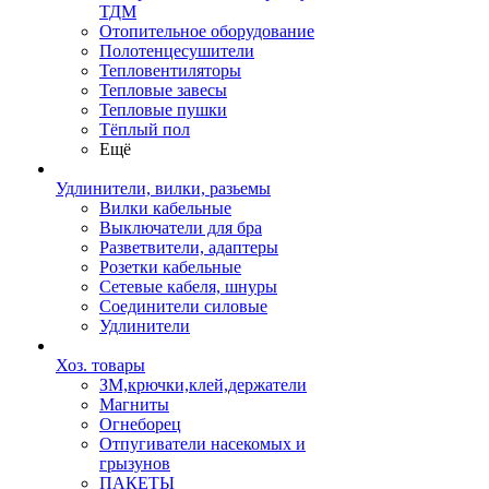
ТДМ
Отопительное оборудование
Полотенцесушители
Тепловентиляторы
Тепловые завесы
Тепловые пушки
Тёплый пол
Ещё
Удлинители, вилки, разьемы
Вилки кабельные
Выключатели для бра
Разветвители, адаптеры
Розетки кабельные
Сетевые кабеля, шнуры
Соединители силовые
Удлинители
Хоз. товары
ЗМ,крючки,клей,держатели
Магниты
Огнеборец
Отпугиватели насекомых и
грызунов
ПАКЕТЫ