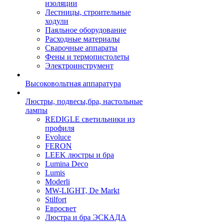
изоляции
Лестницы, строительные
ходули
Паяльное оборудование
Расходные материалы
Сварочные аппараты
Фены и термопистолеты
Электроинструмент
Высоковольтная аппаратура
Люстры, подвесы,бра, настольные
лампы
REDIGLE светильники из
профиля
Evoluce
FERON
LEEK люстры и бра
Lumina Deco
Lumis
Moderli
MW-LIGHT, De Markt
Stilfort
Евросвет
Люстра и бра ЭСКАДА