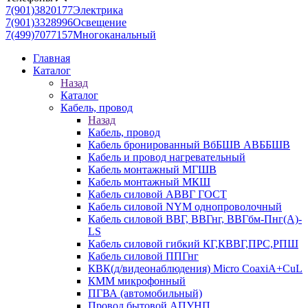
7(901)3820177
Электрика
7(901)3328996
Освещение
7(499)7077157
Многоканальный
Главная
Каталог
Назад
Каталог
Кабель, провод
Назад
Кабель, провод
Кабель бронированный ВбБШВ АВББШВ
Кабель и провод нагревательный
Кабель монтажный МГШВ
Кабель монтажный МКШ
Кабель силовой АВВГ ГОСТ
Кабель силовой NYM однопроволочный
Кабель силовой ВВГ, ВВГнг, ВВГбм-Пнг(А)-
LS
Кабель силовой гибкий КГ,КВВГ,ПРС,РПШ
Кабель силовой ППГнг
КВК(д/видеонаблюдения) Micro CoaxiA+CuL
КММ микрофонный
ПГВА (автомобильный)
Провод бытовой АПУНП