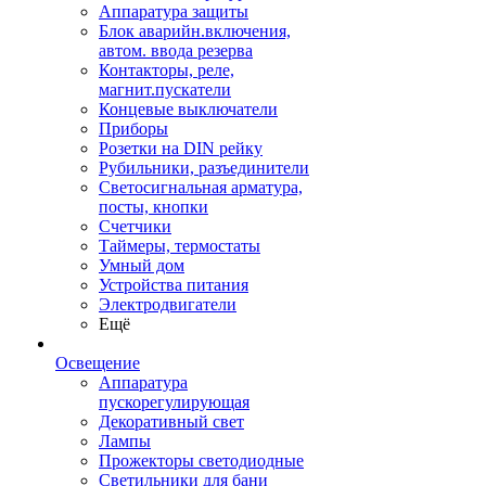
Аппаратура защиты
Блок аварийн.включения,
автом. ввода резерва
Контакторы, реле,
магнит.пускатели
Концевые выключатели
Приборы
Розетки на DIN рейку
Рубильники, разъединители
Светосигнальная арматура,
посты, кнопки
Счетчики
Таймеры, термостаты
Умный дом
Устройства питания
Электродвигатели
Ещё
Освещение
Аппаратура
пускорегулирующая
Декоративный свет
Лампы
Прожекторы светодиодные
Светильники для бани