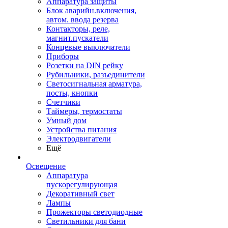
Аппаратура защиты
Блок аварийн.включения,
автом. ввода резерва
Контакторы, реле,
магнит.пускатели
Концевые выключатели
Приборы
Розетки на DIN рейку
Рубильники, разъединители
Светосигнальная арматура,
посты, кнопки
Счетчики
Таймеры, термостаты
Умный дом
Устройства питания
Электродвигатели
Ещё
Освещение
Аппаратура
пускорегулирующая
Декоративный свет
Лампы
Прожекторы светодиодные
Светильники для бани