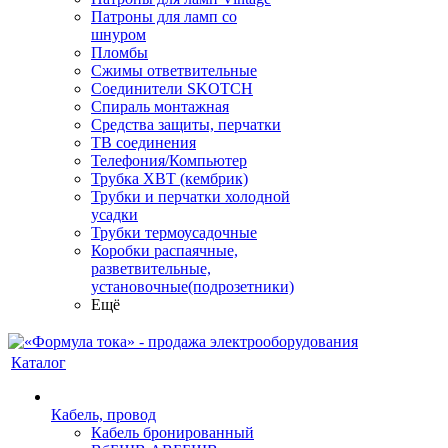
Патроны для ламп со
шнуром
Пломбы
Сжимы ответвительные
Соединители SKOTCH
Спираль монтажная
Средства защиты, перчатки
ТВ соединения
Телефония/Компьютер
Трубка ХВТ (кембрик)
Трубки и перчатки холодной
усадки
Трубки термоусадочные
Коробки распаячные,
разветвительные,
установочные(подрозетники)
Ещё
Каталог
Кабель, провод
Кабель бронированный