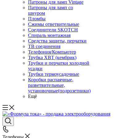
Патроны для ламп Vintage
Патроны для ламп со
шнуром
Пломбы
Сжимы ответвительные
Соединители SKOTCH
Спираль монтажная
Средства защиты, перчатки
ТВ соединения
Телефония/Компьютер
Трубка ХВТ (кембрик)
Трубки и перчатки холодной
усадки
Трубки термоусадочные
Коробки распаячные,
разветвительные,
установочные(подрозетники)
Ещё
Телефоны