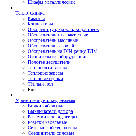
Шкафы металлические
Теплотехника
Камины
Конвекторы
Обогрев труб, кровли, водостоков
Обогреватели инфрактасные
Обогреватели масляные
Обогреватель газовый
Обогреватель на DIN-рейку ТДМ
Отопительное оборудование
Полотенцесушители
Тепловентиляторы
Тепловые завесы
Тепловые пушки
Тёплый пол
Ещё
Удлинители, вилки, разьемы
Вилки кабельные
Выключатели для бра
Разветвители, адаптеры
Розетки кабельные
Сетевые кабеля, шнуры
Соединители силовые