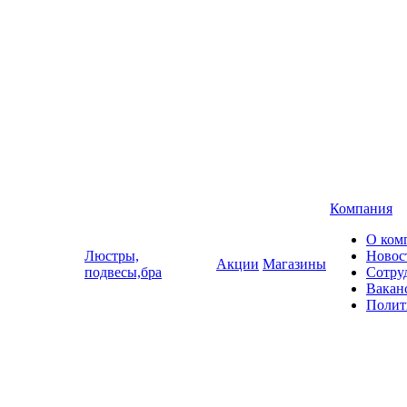
Компания
О ком
Люстры,
Новос
Акции
Магазины
подвесы,бра
Сотру
Вакан
Полит