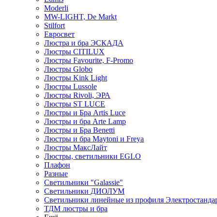
Moderli
MW-LIGHT, De Markt
Stilfort
Евросвет
Люстра и бра ЭСКАДА
Люстры CITILUX
Люстры Favourite, F-Promo
Люстры Globo
Люстры Kink Light
Люстры Lussole
Люстры Rivoli, ЭРА
Люстры ST LUCE
Люстры и Бра Artis Luce
Люстры и бра Arte Lamp
Люстры и Бра Benetti
Люстры и бра Maytoni и Freya
Люстры МаксЛайт
Люстры, светильники EGLO
Плафон
Разные
Светильники "Galassie"
Светильники ДИОЛУМ
Светильники линейные из профиля Электростандар
ТДМ люстры и бра