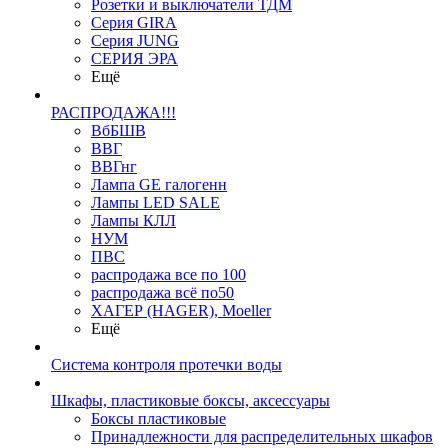
Розетки и выключатели ТДМ
Серия GIRA
Серия JUNG
СЕРИЯ ЭРА
Ещё
РАСПРОДАЖА!!!
ВбБШВ
ВВГ
ВВГнг
Лампа GE галогенн
Лампы LED SALE
Лампы КЛЛ
НУМ
ПВС
распродажа все по 100
распродажа всё по50
ХАГЕР (HAGER), Moeller
Ещё
Система контроля протечки воды
Шкафы, пластиковые боксы, аксессуары
Боксы пластиковые
Принадлежности для распределительных шкафов