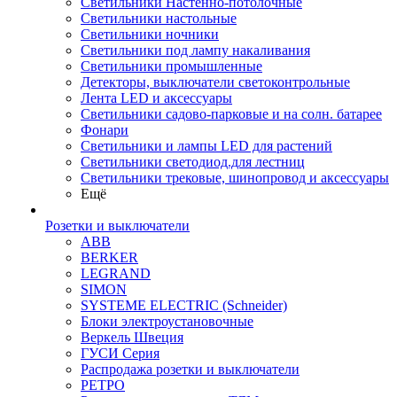
Светильники Настенно-потолочные
Светильники настольные
Светильники ночники
Светильники под лампу накаливания
Светильники промышленные
Детекторы, выключатели светоконтрольные
Лента LED и аксессуары
Светильники садово-парковые и на солн. батарее
Фонари
Светильники и лампы LED для растений
Светильники светодиод.для лестниц
Светильники трековые, шинопровод и аксессуары
Ещё
Розетки и выключатели
ABB
BERKER
LEGRAND
SIMON
SYSTEME ELECTRIC (Schneider)
Блоки электроустановочные
Веркель Швеция
ГУСИ Серия
Распродажа розетки и выключатели
РЕТРО