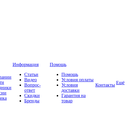
Информация
Помощь
Статьи
Помощь
пании
Видео
Условия оплаты
ти
Ещё
Вопрос-
Условия
Контакты
дники
ответ
доставки
сии
Скидки
Гарантия на
ика
Бренды
товар