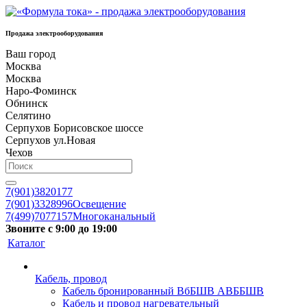
Продажа электрооборудования
Ваш город
Москва
Москва
Наро-Фоминск
Обнинск
Селятино
Серпухов Борисовское шоссе
Серпухов ул.Новая
Чехов
7(901)3820177
7(901)3328996
Освещение
7(499)7077157
Многоканальный
Звоните с 9:00 до 19:00
Каталог
Кабель, провод
Кабель бронированный ВбБШВ АВББШВ
Кабель и провод нагревательный