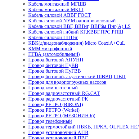
Кабель монтажный МГШВ
Кабель монтажный МКШ
Кабель силовой АВВГ ГОСТ
Кабель силовой NYM однопроволочный
Кабель силовой ВВГ, ВВГнг, ВВГбм-Пнг(А)-LS
Кабель силовой гибкий КГ,КВВГ,ПРС,РПШ
Кабель силовой ППГнг
КВК(д/видеонаблюдения) Micro CoaxiA+CuL
КММ микрофонный
ПГВА (автомобильный)
Провод бытовой АПУНП
Провод бытовой ПуВВ
Провод бытовой ПуГВВ
Провод бытовой, акустический ШВВП,ШВП
Провод для водопогружных насосов
Провод компьютерный
Провод радиочастотный RG,САТ
Провод радиочастотный РК
Провод РЕТРО (BIRONI)
Провод РЕТРО (Werkel)
Провод РЕТРО (МЕЗОНИНЪ))
Провод телефонный
Провод термостойкий ПВКВ, ПРКА, OLFLEX HE
Провод установочный АПВ
Провод установочный ПВС