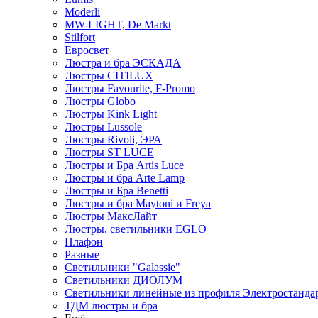
Moderli
MW-LIGHT, De Markt
Stilfort
Евросвет
Люстра и бра ЭСКАДА
Люстры CITILUX
Люстры Favourite, F-Promo
Люстры Globo
Люстры Kink Light
Люстры Lussole
Люстры Rivoli, ЭРА
Люстры ST LUCE
Люстры и Бра Artis Luce
Люстры и бра Arte Lamp
Люстры и Бра Benetti
Люстры и бра Maytoni и Freya
Люстры МаксЛайт
Люстры, светильники EGLO
Плафон
Разные
Светильники "Galassie"
Светильники ДИОЛУМ
Светильники линейные из профиля Электростандар
ТДМ люстры и бра