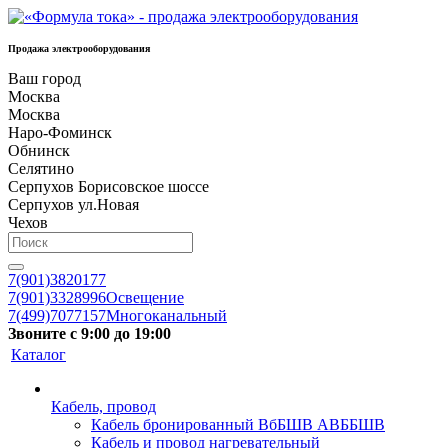
Продажа электрооборудования
Ваш город
Москва
Москва
Наро-Фоминск
Обнинск
Селятино
Серпухов Борисовское шоссе
Серпухов ул.Новая
Чехов
7(901)3820177
7(901)3328996
Освещение
7(499)7077157
Многоканальный
Звоните с 9:00 до 19:00
Каталог
Кабель, провод
Кабель бронированный ВбБШВ АВББШВ
Кабель и провод нагревательный