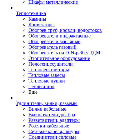
Шкафы металлические
Теплотехника
Камины
Конвекторы
Обогрев труб, кровли, водостоков
Обогреватели инфрактасные
Обогреватели масляные
Обогреватель газовый
Обогреватель на DIN-рейку ТДМ
Отопительное оборудование
Полотенцесушители
Тепловентиляторы
Тепловые завесы
Тепловые пушки
Тёплый пол
Ещё
Удлинители, вилки, разьемы
Вилки кабельные
Выключатели для бра
Разветвители, адаптеры
Розетки кабельные
Сетевые кабеля, шнуры
Соединители силовые