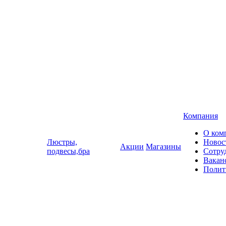
Компания
О ком
Люстры,
Новос
Акции
Магазины
подвесы,бра
Сотру
Вакан
Полит