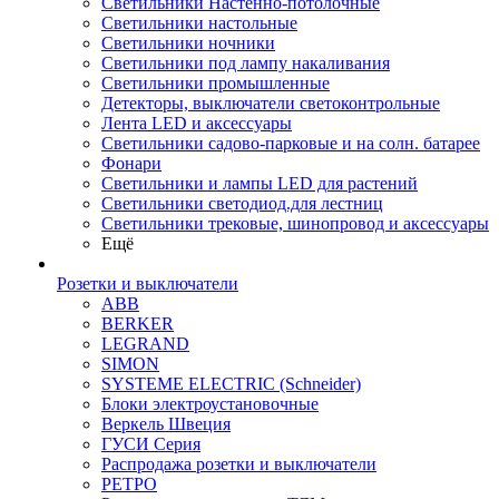
Светильники Настенно-потолочные
Светильники настольные
Светильники ночники
Светильники под лампу накаливания
Светильники промышленные
Детекторы, выключатели светоконтрольные
Лента LED и аксессуары
Светильники садово-парковые и на солн. батарее
Фонари
Светильники и лампы LED для растений
Светильники светодиод.для лестниц
Светильники трековые, шинопровод и аксессуары
Ещё
Розетки и выключатели
ABB
BERKER
LEGRAND
SIMON
SYSTEME ELECTRIC (Schneider)
Блоки электроустановочные
Веркель Швеция
ГУСИ Серия
Распродажа розетки и выключатели
РЕТРО