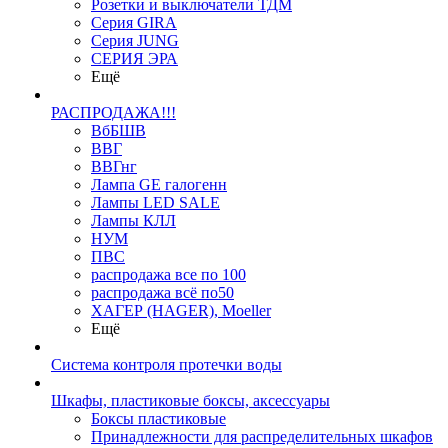
Розетки и выключатели ТДМ
Серия GIRA
Серия JUNG
СЕРИЯ ЭРА
Ещё
РАСПРОДАЖА!!!
ВбБШВ
ВВГ
ВВГнг
Лампа GE галогенн
Лампы LED SALE
Лампы КЛЛ
НУМ
ПВС
распродажа все по 100
распродажа всё по50
ХАГЕР (HAGER), Moeller
Ещё
Система контроля протечки воды
Шкафы, пластиковые боксы, аксессуары
Боксы пластиковые
Принадлежности для распределительных шкафов