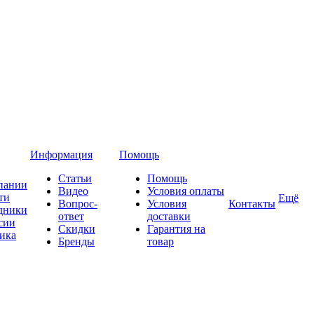
Информация
Помощь
Статьи
Помощь
пании
Видео
Условия оплаты
ти
Ещё
Вопрос-
Условия
Контакты
дники
ответ
доставки
сии
Скидки
Гарантия на
ика
Бренды
товар