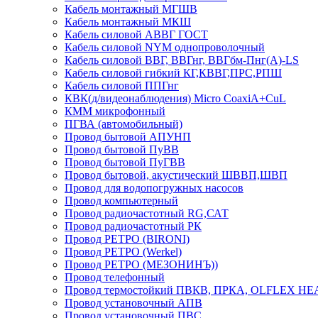
Кабель монтажный МГШВ
Кабель монтажный МКШ
Кабель силовой АВВГ ГОСТ
Кабель силовой NYM однопроволочный
Кабель силовой ВВГ, ВВГнг, ВВГбм-Пнг(А)-LS
Кабель силовой гибкий КГ,КВВГ,ПРС,РПШ
Кабель силовой ППГнг
КВК(д/видеонаблюдения) Micro CoaxiA+CuL
КММ микрофонный
ПГВА (автомобильный)
Провод бытовой АПУНП
Провод бытовой ПуВВ
Провод бытовой ПуГВВ
Провод бытовой, акустический ШВВП,ШВП
Провод для водопогружных насосов
Провод компьютерный
Провод радиочастотный RG,САТ
Провод радиочастотный РК
Провод РЕТРО (BIRONI)
Провод РЕТРО (Werkel)
Провод РЕТРО (МЕЗОНИНЪ))
Провод телефонный
Провод термостойкий ПВКВ, ПРКА, OLFLEX HE
Провод установочный АПВ
Провод установочный ПВС