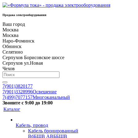
Продажа электрооборудования
Ваш город
Москва
Москва
Наро-Фоминск
Обнинск
Селятино
Серпухов Борисовское шоссе
Серпухов ул.Новая
Чехов
7(901)3820177
7(901)3328996
Освещение
7(499)7077157
Многоканальный
Звоните с 9:00 до 19:00
Каталог
Кабель, провод
Кабель бронированный
ВбБШВ АВББШВ