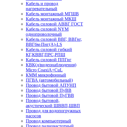
Кабель и провод
нагревательный
Кабель монтажный МГШВ
Кабель монтажный МКШ
Кабель силовой АВВГ ГОСТ
Кабель силовой NYM
однопроволочный
Кабель силовой ВВГ, ВВГнг,
ВВГбм-Пнг(А)-LS
Кабель силовой гибкий
КГ,КВВГ,ПРС,РПШ
Кабель силовой ППГнг
КВК(д/видеонаблюдения)
Micro CoaxiA+CuL
КММ микрофонный
ПГВА (автомобильный)
Провод бытовой АПУНП
Провод бытовой ПуВВ
Провод бытовой ПуГВВ
Провод бытовой,
акустический ШВВП,ШВП
Провод для водопогружных
насосов
Провод компьютерный
Провод радиочастотный