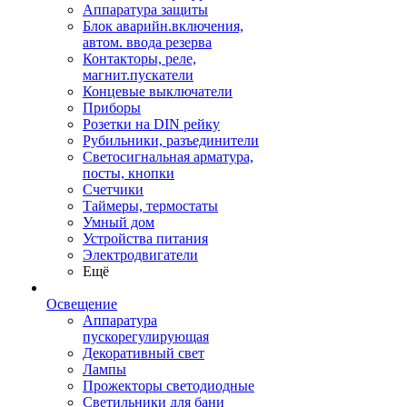
Аппаратура защиты
Блок аварийн.включения,
автом. ввода резерва
Контакторы, реле,
магнит.пускатели
Концевые выключатели
Приборы
Розетки на DIN рейку
Рубильники, разъединители
Светосигнальная арматура,
посты, кнопки
Счетчики
Таймеры, термостаты
Умный дом
Устройства питания
Электродвигатели
Ещё
Освещение
Аппаратура
пускорегулирующая
Декоративный свет
Лампы
Прожекторы светодиодные
Светильники для бани