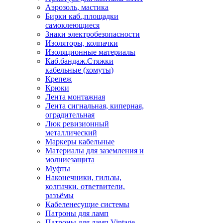
Аэрозоль, мастика
Бирки каб.,площадки
самоклеющиеся
Знаки электробезопасности
Изоляторы, колпачки
Изоляционные материалы
Каб.бандаж.Стяжки
кабельные (хомуты)
Крепеж
Крюки
Лента монтажная
Лента сигнальная, киперная,
оградительная
Люк ревизионный
металлический
Маркеры кабельные
Материалы для заземления и
молниезащита
Муфты
Наконечники, гильзы,
колпачки. ответвители,
разъёмы
Кабеленесущие системы
Патроны для ламп
Патроны для ламп Vintage