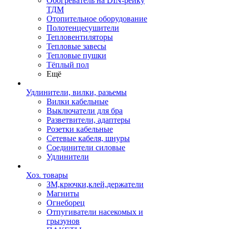
Обогреватель на DIN-рейку
ТДМ
Отопительное оборудование
Полотенцесушители
Тепловентиляторы
Тепловые завесы
Тепловые пушки
Тёплый пол
Ещё
Удлинители, вилки, разьемы
Вилки кабельные
Выключатели для бра
Разветвители, адаптеры
Розетки кабельные
Сетевые кабеля, шнуры
Соединители силовые
Удлинители
Хоз. товары
ЗМ,крючки,клей,держатели
Магниты
Огнеборец
Отпугиватели насекомых и
грызунов