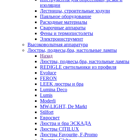
изоляции
Лестницы, строительные ходули
Паяльное оборудование
Расходные материалы
Сварочные аппараты
Фены и термопистолеты
Электроинструмент
Высоковольтная аппаратура
Люстры, подвесы,бра, настольные лампы
Назад
Люстры, подвесы,бра, настольные лампы
REDIGLE светильники из профиля
Evoluce
FERON
LEEK люстры и бра
Lumina Deco
Lumis
Moderli
MW-LIGHT, De Markt
Stilfort
Евросвет
Люстра и бра ЭСКАДА
Люстры CITILUX
Люстры Favourite, F-Promo