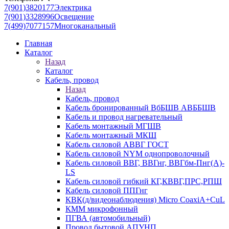
7(901)3820177
Электрика
7(901)3328996
Освещение
7(499)7077157
Многоканальный
Главная
Каталог
Назад
Каталог
Кабель, провод
Назад
Кабель, провод
Кабель бронированный ВбБШВ АВББШВ
Кабель и провод нагревательный
Кабель монтажный МГШВ
Кабель монтажный МКШ
Кабель силовой АВВГ ГОСТ
Кабель силовой NYM однопроволочный
Кабель силовой ВВГ, ВВГнг, ВВГбм-Пнг(А)-
LS
Кабель силовой гибкий КГ,КВВГ,ПРС,РПШ
Кабель силовой ППГнг
КВК(д/видеонаблюдения) Micro CoaxiA+CuL
КММ микрофонный
ПГВА (автомобильный)
Провод бытовой АПУНП