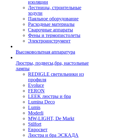
изоляции
Лестницы, строительные
ходули
Паяльное оборудование
Расходные материалы
Сварочные аппараты
Фены и термопистолеты
Электроинструмент
Высоковольтная аппаратура
Люстры, подвесы,бра, настольные
лампы
REDIGLE светильники из
профиля
Evoluce
FERON
LEEK люстры и бра
Lumina Deco
Lumis
Moderli
MW-LIGHT, De Markt
Stilfort
Евросвет
Люстра и бра ЭСКАДА