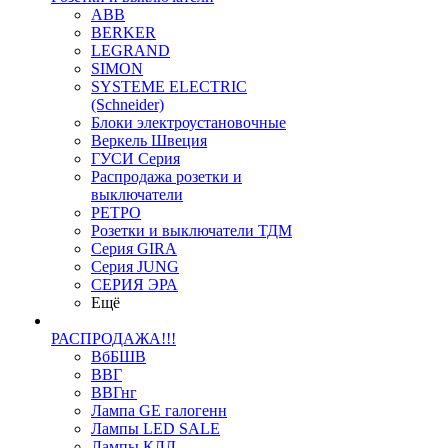
ABB
BERKER
LEGRAND
SIMON
SYSTEME ELECTRIC
(Schneider)
Блоки электроустановочные
Веркель Швеция
ГУСИ Серия
Распродажа розетки и
выключатели
РЕТРО
Розетки и выключатели ТДМ
Серия GIRA
Серия JUNG
СЕРИЯ ЭРА
Ещё
РАСПРОДАЖА!!!
ВбБШВ
ВВГ
ВВГнг
Лампа GE галогенн
Лампы LED SALE
Лампы КЛЛ