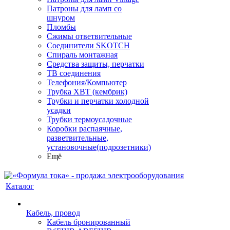
Патроны для ламп со
шнуром
Пломбы
Сжимы ответвительные
Соединители SKOTCH
Спираль монтажная
Средства защиты, перчатки
ТВ соединения
Телефония/Компьютер
Трубка ХВТ (кембрик)
Трубки и перчатки холодной
усадки
Трубки термоусадочные
Коробки распаячные,
разветвительные,
установочные(подрозетники)
Ещё
Каталог
Кабель, провод
Кабель бронированный