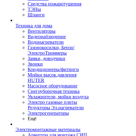
Средства пожаротушения
ТЭНы
Шланги
Техника для дома
Вентиляторы
Видеонаблюдение
Водонагреватели
Газонокосилки, Бензо/
ЭлектроТриммеры
Замки, доводчики
Звонки
Кондиционеры/фитинги
Мойки высок.давления
HUTER
Насосное оборудование
Снегоуборочная техника
Увлажнители, мойки воздуха
Электро газовые плиты
Редукторы Эл.нагреватели
Электрогенераторы
Ещё
Электромонтажные материалы
Арматура для монтажа СИП