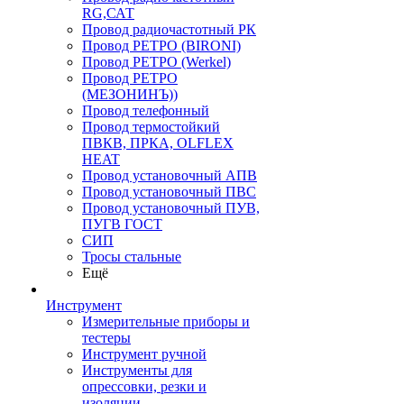
RG,САТ
Провод радиочастотный РК
Провод РЕТРО (BIRONI)
Провод РЕТРО (Werkel)
Провод РЕТРО
(МЕЗОНИНЪ))
Провод телефонный
Провод термостойкий
ПВКВ, ПРКА, OLFLEX
HEAT
Провод установочный АПВ
Провод установочный ПВС
Провод установочный ПУВ,
ПУГВ ГОСТ
СИП
Тросы стальные
Ещё
Инструмент
Измерительные приборы и
тестеры
Инструмент ручной
Инструменты для
опрессовки, резки и
изоляции