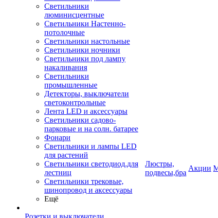
Светильники
люминисцентные
Светильники Настенно-
потолочные
Светильники настольные
Светильники ночники
Светильники под лампу
накаливания
Светильники
промышленные
Детекторы, выключатели
светоконтрольные
Лента LED и аксессуары
Светильники садово-
парковые и на солн. батарее
Фонари
Светильники и лампы LED
для растений
Светильники светодиод.для
Люстры,
Акции
М
лестниц
подвесы,бра
Светильники трековые,
шинопровод и аксессуары
Ещё
Розетки и выключатели