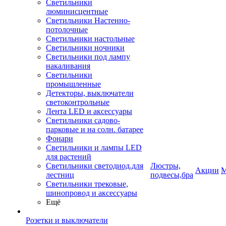
Светильники
люминисцентные
Светильники Настенно-
потолочные
Светильники настольные
Светильники ночники
Светильники под лампу
накаливания
Светильники
промышленные
Детекторы, выключатели
светоконтрольные
Лента LED и аксессуары
Светильники садово-
парковые и на солн. батарее
Фонари
Светильники и лампы LED
для растений
Светильники светодиод.для
Люстры,
Акции
М
лестниц
подвесы,бра
Светильники трековые,
шинопровод и аксессуары
Ещё
Розетки и выключатели