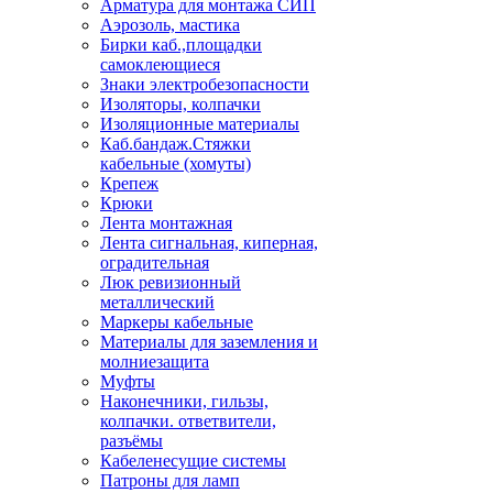
Арматура для монтажа СИП
Аэрозоль, мастика
Бирки каб.,площадки
самоклеющиеся
Знаки электробезопасности
Изоляторы, колпачки
Изоляционные материалы
Каб.бандаж.Стяжки
кабельные (хомуты)
Крепеж
Крюки
Лента монтажная
Лента сигнальная, киперная,
оградительная
Люк ревизионный
металлический
Маркеры кабельные
Материалы для заземления и
молниезащита
Муфты
Наконечники, гильзы,
колпачки. ответвители,
разъёмы
Кабеленесущие системы
Патроны для ламп