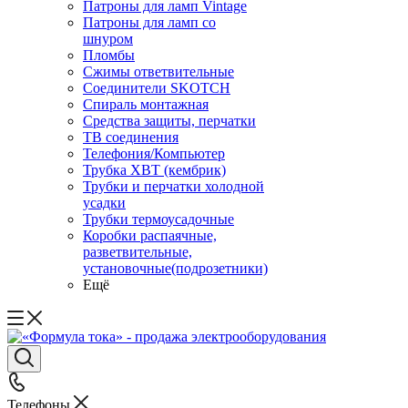
Патроны для ламп Vintage
Патроны для ламп со
шнуром
Пломбы
Сжимы ответвительные
Соединители SKOTCH
Спираль монтажная
Средства защиты, перчатки
ТВ соединения
Телефония/Компьютер
Трубка ХВТ (кембрик)
Трубки и перчатки холодной
усадки
Трубки термоусадочные
Коробки распаячные,
разветвительные,
установочные(подрозетники)
Ещё
Телефоны