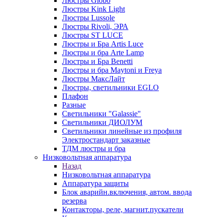
Люстры Globo
Люстры Kink Light
Люстры Lussole
Люстры Rivoli, ЭРА
Люстры ST LUCE
Люстры и Бра Artis Luce
Люстры и бра Arte Lamp
Люстры и Бра Benetti
Люстры и бра Maytoni и Freya
Люстры МаксЛайт
Люстры, светильники EGLO
Плафон
Разные
Светильники "Galassie"
Светильники ДИОЛУМ
Светильники линейные из профиля
Электростандарт заказные
ТДМ люстры и бра
Низковольтная аппаратура
Назад
Низковольтная аппаратура
Аппаратура защиты
Блок аварийн.включения, автом. ввода
резерва
Контакторы, реле, магнит.пускатели