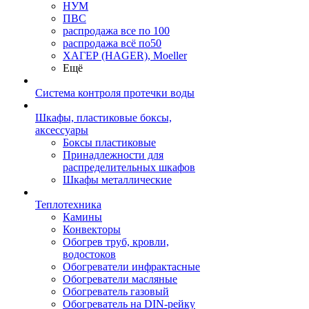
НУМ
ПВС
распродажа все по 100
распродажа всё по50
ХАГЕР (HAGER), Moeller
Ещё
Система контроля протечки воды
Шкафы, пластиковые боксы,
аксессуары
Боксы пластиковые
Принадлежности для
распределительных шкафов
Шкафы металлические
Теплотехника
Камины
Конвекторы
Обогрев труб, кровли,
водостоков
Обогреватели инфрактасные
Обогреватели масляные
Обогреватель газовый
Обогреватель на DIN-рейку