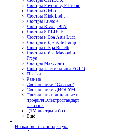
Люстры CITILUX
Люстры Favourite, F-Promo
Люстры Globo
Люстры Kink Light
Люстры Lussole
Люстры Rivoli, ЭРА
Люстры ST LUCE
Люстры и Бра Artis Luce
Люстры и бра Arte Lamp
Люстры и Бра Benetti
Люстры и бра Maytoni и
Freya
Люстры МаксЛайт
Люстры, светильники EGLO
Плафон
Разные
Светильники "Galassie"
Светильники ДИОЛУМ
Светильники линейные из
профиля Электростандарт
заказные
ТДМ люстры и бра
Ещё
Низковольтная аппаратура