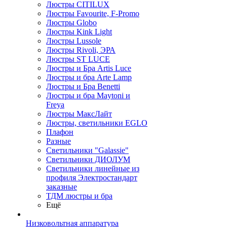
Люстры CITILUX
Люстры Favourite, F-Promo
Люстры Globo
Люстры Kink Light
Люстры Lussole
Люстры Rivoli, ЭРА
Люстры ST LUCE
Люстры и Бра Artis Luce
Люстры и бра Arte Lamp
Люстры и Бра Benetti
Люстры и бра Maytoni и
Freya
Люстры МаксЛайт
Люстры, светильники EGLO
Плафон
Разные
Светильники "Galassie"
Светильники ДИОЛУМ
Светильники линейные из
профиля Электростандарт
заказные
ТДМ люстры и бра
Ещё
Низковольтная аппаратура