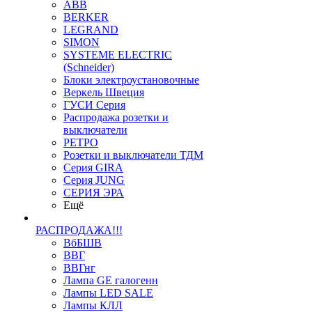
ABB
BERKER
LEGRAND
SIMON
SYSTEME ELECTRIC
(Schneider)
Блоки электроустановочные
Веркель Швеция
ГУСИ Серия
Распродажа розетки и
выключатели
РЕТРО
Розетки и выключатели ТДМ
Серия GIRA
Серия JUNG
СЕРИЯ ЭРА
Ещё
РАСПРОДАЖА!!!
ВбБШВ
ВВГ
ВВГнг
Лампа GE галогенн
Лампы LED SALE
Лампы КЛЛ