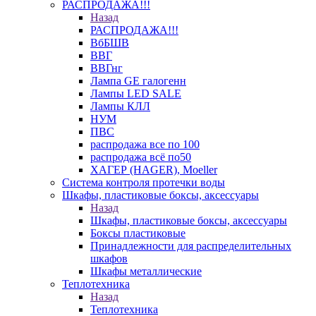
РАСПРОДАЖА!!!
Назад
РАСПРОДАЖА!!!
ВбБШВ
ВВГ
ВВГнг
Лампа GE галогенн
Лампы LED SALE
Лампы КЛЛ
НУМ
ПВС
распродажа все по 100
распродажа всё по50
ХАГЕР (HAGER), Moeller
Система контроля протечки воды
Шкафы, пластиковые боксы, аксессуары
Назад
Шкафы, пластиковые боксы, аксессуары
Боксы пластиковые
Принадлежности для распределительных
шкафов
Шкафы металлические
Теплотехника
Назад
Теплотехника