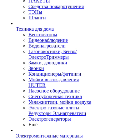
ПАКЕТЫ
Средства пожаротушения
ТЭНы
Шланги
Техника для дома
Вентиляторы
Видеонаблюдение
Водонагреватели
Газонокосилки, Бензо/
ЭлектроТриммеры
Замки, доводчики
Звонки
Кондиционеры/фитинги
Мойки высок.давления
HUTER
Насосное оборудование
Снегоуборочная техника
Увлажнители, мойки воздуха
Электро газовые плиты
Редукторы Эл.нагреватели
Электрогенераторы
Ещё
Электромонтажные материалы