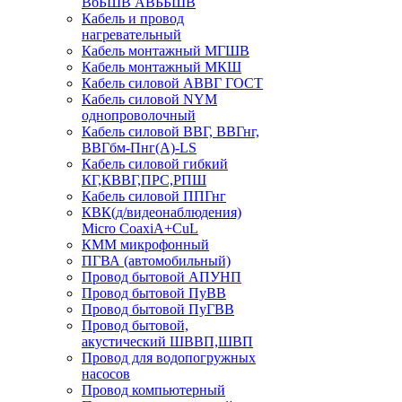
ВбБШВ АВББШВ
Кабель и провод
нагревательный
Кабель монтажный МГШВ
Кабель монтажный МКШ
Кабель силовой АВВГ ГОСТ
Кабель силовой NYM
однопроволочный
Кабель силовой ВВГ, ВВГнг,
ВВГбм-Пнг(А)-LS
Кабель силовой гибкий
КГ,КВВГ,ПРС,РПШ
Кабель силовой ППГнг
КВК(д/видеонаблюдения)
Micro CoaxiA+CuL
КММ микрофонный
ПГВА (автомобильный)
Провод бытовой АПУНП
Провод бытовой ПуВВ
Провод бытовой ПуГВВ
Провод бытовой,
акустический ШВВП,ШВП
Провод для водопогружных
насосов
Провод компьютерный