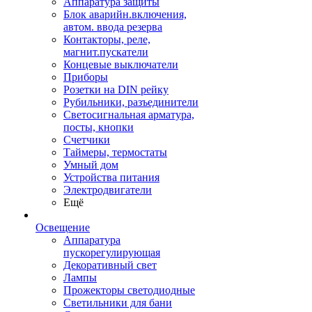
Аппаратура защиты
Блок аварийн.включения,
автом. ввода резерва
Контакторы, реле,
магнит.пускатели
Концевые выключатели
Приборы
Розетки на DIN рейку
Рубильники, разъединители
Светосигнальная арматура,
посты, кнопки
Счетчики
Таймеры, термостаты
Умный дом
Устройства питания
Электродвигатели
Ещё
Освещение
Аппаратура
пускорегулирующая
Декоративный свет
Лампы
Прожекторы светодиодные
Светильники для бани