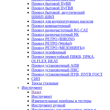
Провод бытовой ПуВВ
Провод бытовой ПуГВВ
Провод бытовой, акустический
ШВВП,ШВП
Провод для водопогружных насосов
Провод компьютерный
Провод радиочастотный RG,САТ
Провод радиочастотный РК
Провод РЕТРО (BIRONI)
Провод РЕТРО (Werkel)
Провод РЕТРО (МЕЗОНИНЪ))
Провод телефонный
Провод термостойкий ПВКВ, ПРКА,
OLFLEX HEAT
Провод установочный АПВ
Провод установочный ПВС
Провод установочный ПУВ, ПУГВ ГОСТ
СИП
Тросы стальные
Инструмент
Назад
Инструмент
Измерительные приборы и тестеры
Инструмент ручной
Инструменты для опрессовки, резки и