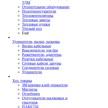
ТДМ
Отопительное оборудование
Полотенцесушители
Тепловентиляторы
Тепловые завесы
Тепловые пушки
Тёплый пол
Ещё
Удлинители, вилки, разьемы
Вилки кабельные
Выключатели для бра
Разветвители, адаптеры
Розетки кабельные
Сетевые кабеля, шнуры
Соединители силовые
Удлинители
Хоз. товары
ЗМ,крючки,клей,держатели
Магниты
Огнеборец
Отпугиватели насекомых и
грызунов
ПАКЕТЫ