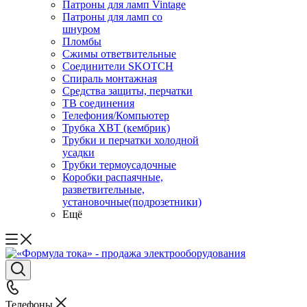
Патроны для ламп Vintage
Патроны для ламп со
шнуром
Пломбы
Сжимы ответвительные
Соединители SKOTCH
Спираль монтажная
Средства защиты, перчатки
ТВ соединения
Телефония/Компьютер
Трубка ХВТ (кембрик)
Трубки и перчатки холодной
усадки
Трубки термоусадочные
Коробки распаячные,
разветвительные,
установочные(подрозетники)
Ещё
Телефоны