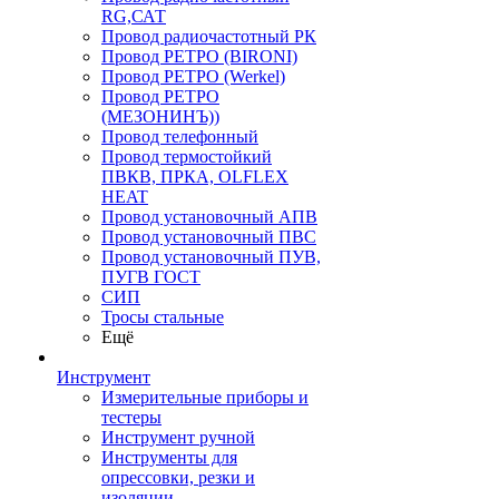
RG,САТ
Провод радиочастотный РК
Провод РЕТРО (BIRONI)
Провод РЕТРО (Werkel)
Провод РЕТРО
(МЕЗОНИНЪ))
Провод телефонный
Провод термостойкий
ПВКВ, ПРКА, OLFLEX
HEAT
Провод установочный АПВ
Провод установочный ПВС
Провод установочный ПУВ,
ПУГВ ГОСТ
СИП
Тросы стальные
Ещё
Инструмент
Измерительные приборы и
тестеры
Инструмент ручной
Инструменты для
опрессовки, резки и
изоляции