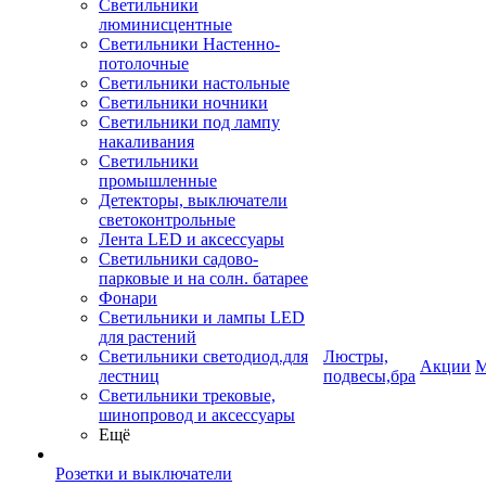
Светильники
люминисцентные
Светильники Настенно-
потолочные
Светильники настольные
Светильники ночники
Светильники под лампу
накаливания
Светильники
промышленные
Детекторы, выключатели
светоконтрольные
Лента LED и аксессуары
Светильники садово-
парковые и на солн. батарее
Фонари
Светильники и лампы LED
для растений
Светильники светодиод.для
Люстры,
Акции
М
лестниц
подвесы,бра
Светильники трековые,
шинопровод и аксессуары
Ещё
Розетки и выключатели