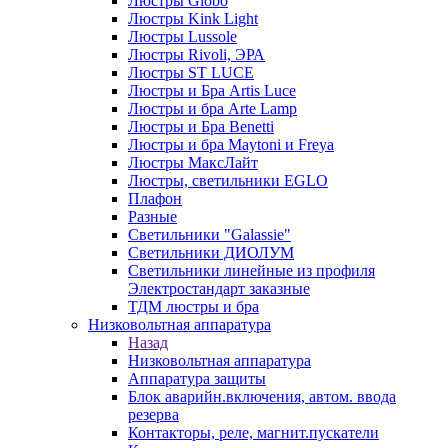
Люстры Globo
Люстры Kink Light
Люстры Lussole
Люстры Rivoli, ЭРА
Люстры ST LUCE
Люстры и Бра Artis Luce
Люстры и бра Arte Lamp
Люстры и Бра Benetti
Люстры и бра Maytoni и Freya
Люстры МаксЛайт
Люстры, светильники EGLO
Плафон
Разные
Светильники "Galassie"
Светильники ДИОЛУМ
Светильники линейные из профиля
Электростандарт заказные
ТДМ люстры и бра
Низковольтная аппаратура
Назад
Низковольтная аппаратура
Аппаратура защиты
Блок аварийн.включения, автом. ввода
резерва
Контакторы, реле, магнит.пускатели