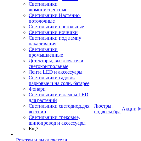
Светильники
люминисцентные
Светильники Настенно-
потолочные
Светильники настольные
Светильники ночники
Светильники под лампу
накаливания
Светильники
промышленные
Детекторы, выключатели
светоконтрольные
Лента LED и аксессуары
Светильники садово-
парковые и на солн. батарее
Фонари
Светильники и лампы LED
для растений
Светильники светодиод.для
Люстры,
Акции
М
лестниц
подвесы,бра
Светильники трековые,
шинопровод и аксессуары
Ещё
Розетки и выключатели