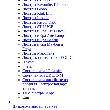
Люстры CITILUX
Люстры Favourite, F-Promo
Люстры Globo
Люстры Kink Light
Люстры Lussole
Люстры Rivoli, ЭРА
Люстры ST LUCE
Люстры и Бра Artis Luce
Люстры и бра Arte Lamp
Люстры и Бра Benetti
Люстры и бра Maytoni и
Freya
Люстры МаксЛайт
Люстры, светильники EGLO
Плафон
Разные
Светильники "Galassie"
Светильники ДИОЛУМ
Светильники линейные из
профиля Электростандарт
заказные
ТДМ люстры и бра
Ещё
Низковольтная аппаратура