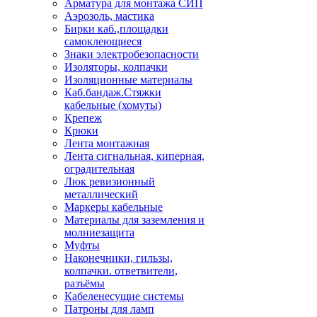
Арматура для монтажа СИП
Аэрозоль, мастика
Бирки каб.,площадки
самоклеющиеся
Знаки электробезопасности
Изоляторы, колпачки
Изоляционные материалы
Каб.бандаж.Стяжки
кабельные (хомуты)
Крепеж
Крюки
Лента монтажная
Лента сигнальная, киперная,
оградительная
Люк ревизионный
металлический
Маркеры кабельные
Материалы для заземления и
молниезащита
Муфты
Наконечники, гильзы,
колпачки. ответвители,
разъёмы
Кабеленесущие системы
Патроны для ламп