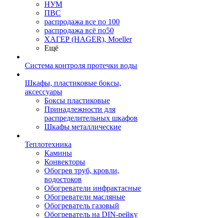
НУМ
ПВС
распродажа все по 100
распродажа всё по50
ХАГЕР (HAGER), Moeller
Ещё
Система контроля протечки воды
Шкафы, пластиковые боксы,
аксессуары
Боксы пластиковые
Принадлежности для
распределительных шкафов
Шкафы металлические
Теплотехника
Камины
Конвекторы
Обогрев труб, кровли,
водостоков
Обогреватели инфрактасные
Обогреватели масляные
Обогреватель газовый
Обогреватель на DIN-рейку