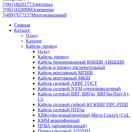
7(901)3820177
Электрика
7(901)3328996
Освещение
7(499)7077157
Многоканальный
Главная
Каталог
Назад
Каталог
Кабель, провод
Назад
Кабель, провод
Кабель бронированный ВбБШВ АВББШВ
Кабель и провод нагревательный
Кабель монтажный МГШВ
Кабель монтажный МКШ
Кабель силовой АВВГ ГОСТ
Кабель силовой NYM однопроволочный
Кабель силовой ВВГ, ВВГнг, ВВГбм-Пнг(А)-
LS
Кабель силовой гибкий КГ,КВВГ,ПРС,РПШ
Кабель силовой ППГнг
КВК(д/видеонаблюдения) Micro CoaxiA+CuL
КММ микрофонный
ПГВА (автомобильный)
Провод бытовой АПУНП