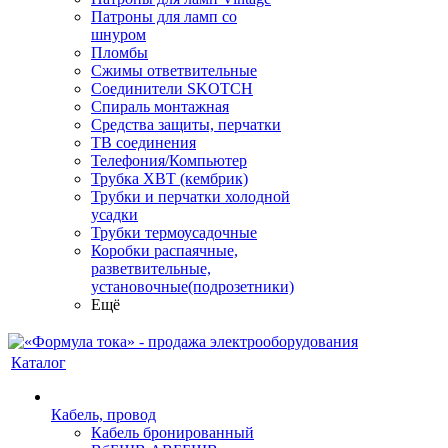
Патроны для ламп со
шнуром
Пломбы
Сжимы ответвительные
Соединители SKOTCH
Спираль монтажная
Средства защиты, перчатки
ТВ соединения
Телефония/Компьютер
Трубка ХВТ (кембрик)
Трубки и перчатки холодной
усадки
Трубки термоусадочные
Коробки распаячные,
разветвительные,
установочные(подрозетники)
Ещё
Каталог
Кабель, провод
Кабель бронированный