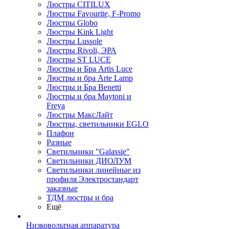
Люстры CITILUX
Люстры Favourite, F-Promo
Люстры Globo
Люстры Kink Light
Люстры Lussole
Люстры Rivoli, ЭРА
Люстры ST LUCE
Люстры и Бра Artis Luce
Люстры и бра Arte Lamp
Люстры и Бра Benetti
Люстры и бра Maytoni и
Freya
Люстры МаксЛайт
Люстры, светильники EGLO
Плафон
Разные
Светильники "Galassie"
Светильники ДИОЛУМ
Светильники линейные из
профиля Электростандарт
заказные
ТДМ люстры и бра
Ещё
Низковольтная аппаратура