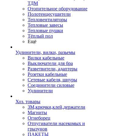
ТДМ
Отопительное оборудование
Полотенцесушители
Тепловентиляторы
Тепловые завесы
Тепловые пушки
Тёплый пол
Ещё
Удлинители, вилки, разьемы
Вилки кабельные
Выключатели для бра
Разветвители, адаптеры
Розетки кабельные
Сетевые кабеля, шнуры
Соединители силовые
Удлинители
Хоз. товары
ЗМ,крючки,клей,держатели
Магниты
Огнеборец
Отпугиватели насекомых и
грызунов
ПАКЕТЫ