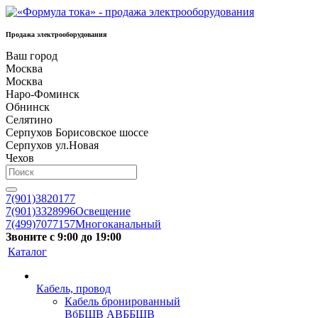
Продажа электрооборудования
Ваш город
Москва
Москва
Наро-Фоминск
Обнинск
Селятино
Серпухов Борисовское шоссе
Серпухов ул.Новая
Чехов
7(901)3820177
7(901)3328996
Освещение
7(499)7077157
Многоканальный
Звоните с 9:00 до 19:00
Каталог
Кабель, провод
Кабель бронированный
ВбБШВ АВББШВ