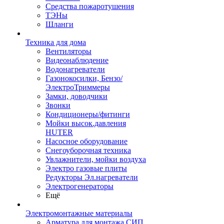
Средства пожаротушения
ТЭНы
Шланги
Техника для дома
Вентиляторы
Видеонаблюдение
Водонагреватели
Газонокосилки, Бензо/
ЭлектроТриммеры
Замки, доводчики
Звонки
Кондиционеры/фитинги
Мойки высок.давления
HUTER
Насосное оборудование
Снегоуборочная техника
Увлажнители, мойки воздуха
Электро газовые плиты
Редукторы Эл.нагреватели
Электрогенераторы
Ещё
Электромонтажные материалы
Арматура для монтажа СИП