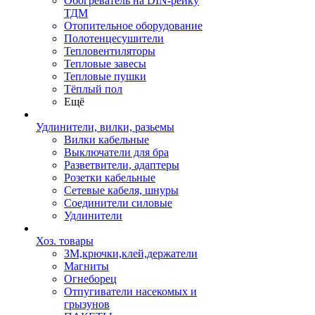
Обогреватель на DIN-рейку
ТДМ
Отопительное оборудование
Полотенцесушители
Тепловентиляторы
Тепловые завесы
Тепловые пушки
Тёплый пол
Ещё
Удлинители, вилки, разьемы
Вилки кабельные
Выключатели для бра
Разветвители, адаптеры
Розетки кабельные
Сетевые кабеля, шнуры
Соединители силовые
Удлинители
Хоз. товары
ЗМ,крючки,клей,держатели
Магниты
Огнеборец
Отпугиватели насекомых и
грызунов