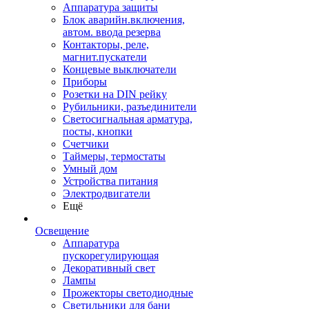
Аппаратура защиты
Блок аварийн.включения,
автом. ввода резерва
Контакторы, реле,
магнит.пускатели
Концевые выключатели
Приборы
Розетки на DIN рейку
Рубильники, разъединители
Светосигнальная арматура,
посты, кнопки
Счетчики
Таймеры, термостаты
Умный дом
Устройства питания
Электродвигатели
Ещё
Освещение
Аппаратура
пускорегулирующая
Декоративный свет
Лампы
Прожекторы светодиодные
Светильники для бани