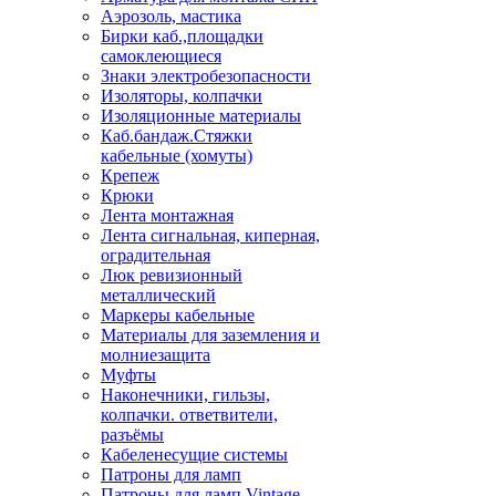
Аэрозоль, мастика
Бирки каб.,площадки
самоклеющиеся
Знаки электробезопасности
Изоляторы, колпачки
Изоляционные материалы
Каб.бандаж.Стяжки
кабельные (хомуты)
Крепеж
Крюки
Лента монтажная
Лента сигнальная, киперная,
оградительная
Люк ревизионный
металлический
Маркеры кабельные
Материалы для заземления и
молниезащита
Муфты
Наконечники, гильзы,
колпачки. ответвители,
разъёмы
Кабеленесущие системы
Патроны для ламп
Патроны для ламп Vintage