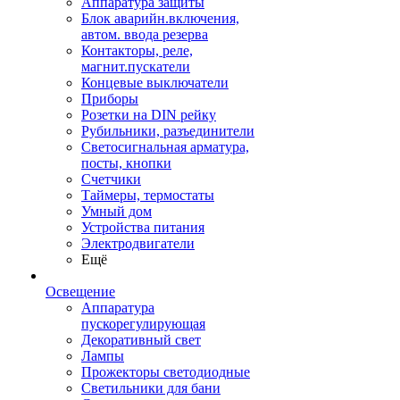
Аппаратура защиты
Блок аварийн.включения,
автом. ввода резерва
Контакторы, реле,
магнит.пускатели
Концевые выключатели
Приборы
Розетки на DIN рейку
Рубильники, разъединители
Светосигнальная арматура,
посты, кнопки
Счетчики
Таймеры, термостаты
Умный дом
Устройства питания
Электродвигатели
Ещё
Освещение
Аппаратура
пускорегулирующая
Декоративный свет
Лампы
Прожекторы светодиодные
Светильники для бани