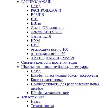
РАСПРОДАЖА!!!
Назад
РАСПРОДАЖА!!!
ВбБШВ
ВВГ
ВВГнг
Лампа GE галогенн
Лампы LED SALE
Лампы КЛЛ
НУМ
ПВС
распродажа все по 100
распродажа всё по50
ХАГЕР (HAGER), Moeller
Система контроля протечки воды
Шкафы, пластиковые боксы, аксессуары
Назад
Шкафы, пластиковые боксы, аксессуары
Боксы пластиковые
Принадлежности для распределительных
шкафов
Шкафы металлические
Теплотехника
Назад
Теплотехника