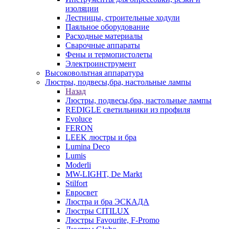
изоляции
Лестницы, строительные ходули
Паяльное оборудование
Расходные материалы
Сварочные аппараты
Фены и термопистолеты
Электроинструмент
Высоковольтная аппаратура
Люстры, подвесы,бра, настольные лампы
Назад
Люстры, подвесы,бра, настольные лампы
REDIGLE светильники из профиля
Evoluce
FERON
LEEK люстры и бра
Lumina Deco
Lumis
Moderli
MW-LIGHT, De Markt
Stilfort
Евросвет
Люстра и бра ЭСКАДА
Люстры CITILUX
Люстры Favourite, F-Promo