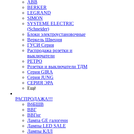
ABB
BERKER
LEGRAND
SIMON
SYSTEME ELECTRIC
(Schneider)
Блоки электроустановочные
Веркель Швеция
ГУСИ Серия
Распродажа розетки и
выключатели
РЕТРО
Розетки и выключатели ТДМ
Серия GIRA
Серия JUNG
СЕРИЯ ЭРА
Ещё
РАСПРОДАЖА!!!
ВбБШВ
ВВГ
ВВГнг
Лампа GE галогенн
Лампы LED SALE
Лампы КЛЛ