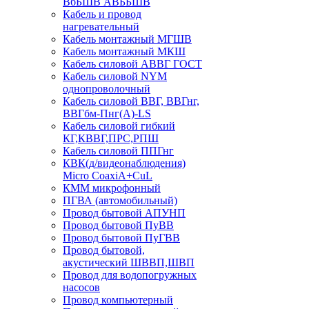
ВбБШВ АВББШВ
Кабель и провод
нагревательный
Кабель монтажный МГШВ
Кабель монтажный МКШ
Кабель силовой АВВГ ГОСТ
Кабель силовой NYM
однопроволочный
Кабель силовой ВВГ, ВВГнг,
ВВГбм-Пнг(А)-LS
Кабель силовой гибкий
КГ,КВВГ,ПРС,РПШ
Кабель силовой ППГнг
КВК(д/видеонаблюдения)
Micro CoaxiA+CuL
КММ микрофонный
ПГВА (автомобильный)
Провод бытовой АПУНП
Провод бытовой ПуВВ
Провод бытовой ПуГВВ
Провод бытовой,
акустический ШВВП,ШВП
Провод для водопогружных
насосов
Провод компьютерный