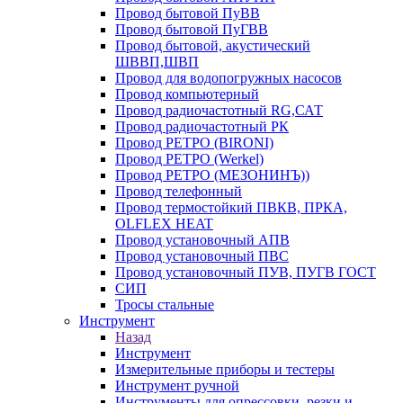
Провод бытовой ПуВВ
Провод бытовой ПуГВВ
Провод бытовой, акустический
ШВВП,ШВП
Провод для водопогружных насосов
Провод компьютерный
Провод радиочастотный RG,САТ
Провод радиочастотный РК
Провод РЕТРО (BIRONI)
Провод РЕТРО (Werkel)
Провод РЕТРО (МЕЗОНИНЪ))
Провод телефонный
Провод термостойкий ПВКВ, ПРКА,
OLFLEX HEAT
Провод установочный АПВ
Провод установочный ПВС
Провод установочный ПУВ, ПУГВ ГОСТ
СИП
Тросы стальные
Инструмент
Назад
Инструмент
Измерительные приборы и тестеры
Инструмент ручной
Инструменты для опрессовки, резки и