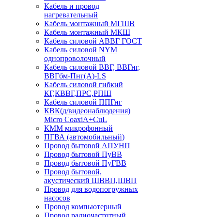
Кабель и провод
нагревательный
Кабель монтажный МГШВ
Кабель монтажный МКШ
Кабель силовой АВВГ ГОСТ
Кабель силовой NYM
однопроволочный
Кабель силовой ВВГ, ВВГнг,
ВВГбм-Пнг(А)-LS
Кабель силовой гибкий
КГ,КВВГ,ПРС,РПШ
Кабель силовой ППГнг
КВК(д/видеонаблюдения)
Micro CoaxiA+CuL
КММ микрофонный
ПГВА (автомобильный)
Провод бытовой АПУНП
Провод бытовой ПуВВ
Провод бытовой ПуГВВ
Провод бытовой,
акустический ШВВП,ШВП
Провод для водопогружных
насосов
Провод компьютерный
Провод радиочастотный