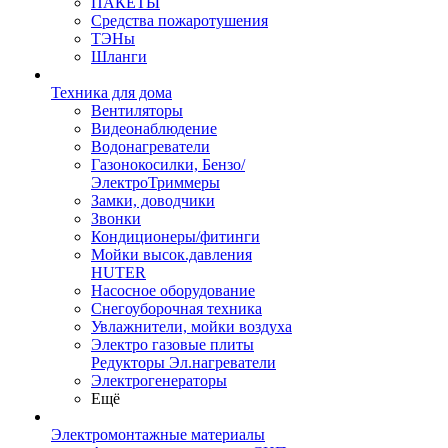
ПАКЕТЫ
Средства пожаротушения
ТЭНы
Шланги
Техника для дома
Вентиляторы
Видеонаблюдение
Водонагреватели
Газонокосилки, Бензо/
ЭлектроТриммеры
Замки, доводчики
Звонки
Кондиционеры/фитинги
Мойки высок.давления
HUTER
Насосное оборудование
Снегоуборочная техника
Увлажнители, мойки воздуха
Электро газовые плиты
Редукторы Эл.нагреватели
Электрогенераторы
Ещё
Электромонтажные материалы