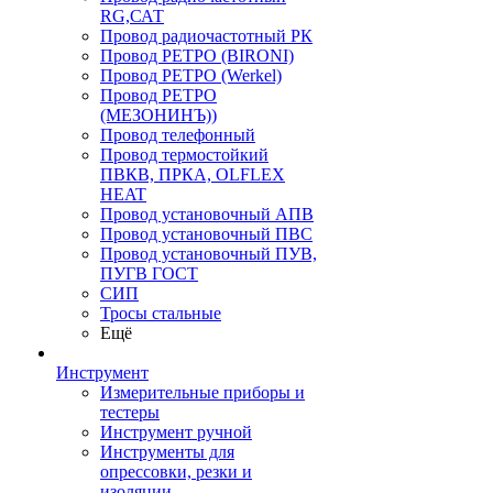
RG,САТ
Провод радиочастотный РК
Провод РЕТРО (BIRONI)
Провод РЕТРО (Werkel)
Провод РЕТРО
(МЕЗОНИНЪ))
Провод телефонный
Провод термостойкий
ПВКВ, ПРКА, OLFLEX
HEAT
Провод установочный АПВ
Провод установочный ПВС
Провод установочный ПУВ,
ПУГВ ГОСТ
СИП
Тросы стальные
Ещё
Инструмент
Измерительные приборы и
тестеры
Инструмент ручной
Инструменты для
опрессовки, резки и
изоляции