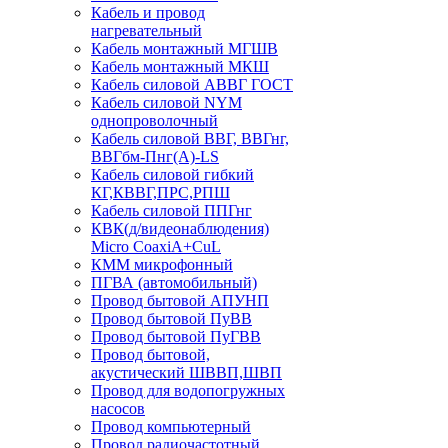
Кабель и провод
нагревательный
Кабель монтажный МГШВ
Кабель монтажный МКШ
Кабель силовой АВВГ ГОСТ
Кабель силовой NYM
однопроволочный
Кабель силовой ВВГ, ВВГнг,
ВВГбм-Пнг(А)-LS
Кабель силовой гибкий
КГ,КВВГ,ПРС,РПШ
Кабель силовой ППГнг
КВК(д/видеонаблюдения)
Micro CoaxiA+CuL
КММ микрофонный
ПГВА (автомобильный)
Провод бытовой АПУНП
Провод бытовой ПуВВ
Провод бытовой ПуГВВ
Провод бытовой,
акустический ШВВП,ШВП
Провод для водопогружных
насосов
Провод компьютерный
Провод радиочастотный