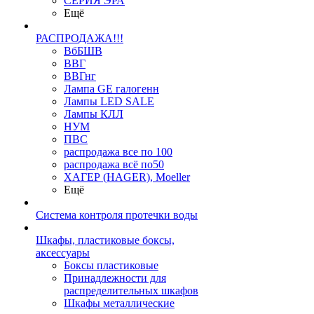
СЕРИЯ ЭРА
Ещё
РАСПРОДАЖА!!!
ВбБШВ
ВВГ
ВВГнг
Лампа GE галогенн
Лампы LED SALE
Лампы КЛЛ
НУМ
ПВС
распродажа все по 100
распродажа всё по50
ХАГЕР (HAGER), Moeller
Ещё
Система контроля протечки воды
Шкафы, пластиковые боксы,
аксессуары
Боксы пластиковые
Принадлежности для
распределительных шкафов
Шкафы металлические