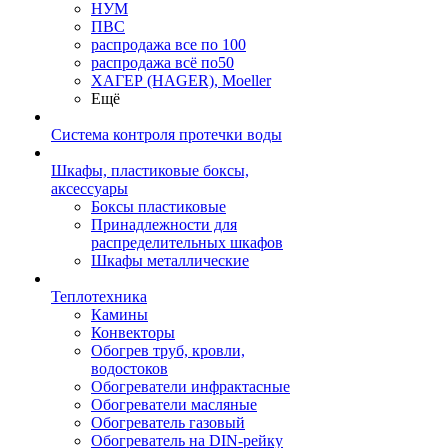
НУМ
ПВС
распродажа все по 100
распродажа всё по50
ХАГЕР (HAGER), Moeller
Ещё
Система контроля протечки воды
Шкафы, пластиковые боксы,
аксессуары
Боксы пластиковые
Принадлежности для
распределительных шкафов
Шкафы металлические
Теплотехника
Камины
Конвекторы
Обогрев труб, кровли,
водостоков
Обогреватели инфрактасные
Обогреватели масляные
Обогреватель газовый
Обогреватель на DIN-рейку