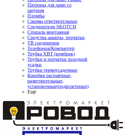
Патроны для ламп со
шнуром
Пломбы
Сжимы ответвительные
Соединители SKOTCH
Спираль монтажная
Средства защиты, перчатки
ТВ соединения
Телефония/Компьютер
Трубка ХВТ (кембрик)
Трубки и перчатки холодной
усадки
Трубки термоусадочные
Коробки распаячные,
разветвительные,
установочные(подрозетники)
Ещё