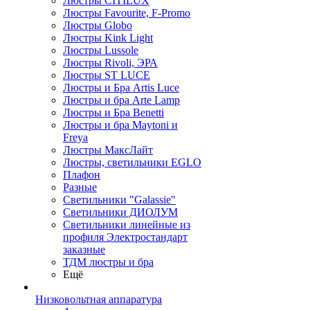
Люстры CITILUX
Люстры Favourite, F-Promo
Люстры Globo
Люстры Kink Light
Люстры Lussole
Люстры Rivoli, ЭРА
Люстры ST LUCE
Люстры и Бра Artis Luce
Люстры и бра Arte Lamp
Люстры и Бра Benetti
Люстры и бра Maytoni и
Freya
Люстры МаксЛайт
Люстры, светильники EGLO
Плафон
Разные
Светильники "Galassie"
Светильники ДИОЛУМ
Светильники линейные из
профиля Электростандарт
заказные
ТДМ люстры и бра
Ещё
Низковольтная аппаратура