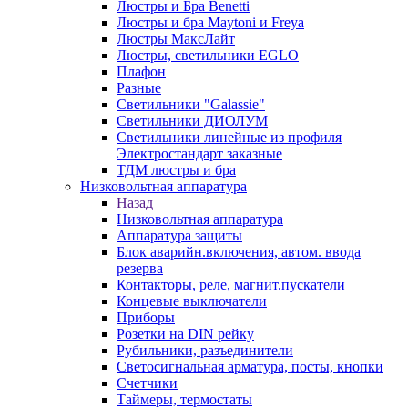
Люстры и Бра Benetti
Люстры и бра Maytoni и Freya
Люстры МаксЛайт
Люстры, светильники EGLO
Плафон
Разные
Светильники "Galassie"
Светильники ДИОЛУМ
Светильники линейные из профиля
Электростандарт заказные
ТДМ люстры и бра
Низковольтная аппаратура
Назад
Низковольтная аппаратура
Аппаратура защиты
Блок аварийн.включения, автом. ввода
резерва
Контакторы, реле, магнит.пускатели
Концевые выключатели
Приборы
Розетки на DIN рейку
Рубильники, разъединители
Светосигнальная арматура, посты, кнопки
Счетчики
Таймеры, термостаты