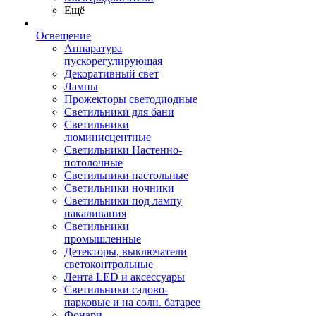
Ещё
Освещение
Аппаратура
пускорегулирующая
Декоративный свет
Лампы
Прожекторы светодиодные
Светильники для бани
Светильники
люминисцентные
Светильники Настенно-
потолочные
Светильники настольные
Светильники ночники
Светильники под лампу
накаливания
Светильники
промышленные
Детекторы, выключатели
светоконтрольные
Лента LED и аксессуары
Светильники садово-
парковые и на солн. батарее
Фонари