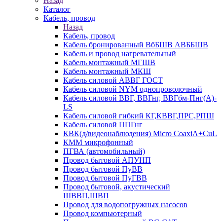
Назад
Каталог
Кабель, провод
Назад
Кабель, провод
Кабель бронированный ВбБШВ АВББШВ
Кабель и провод нагревательный
Кабель монтажный МГШВ
Кабель монтажный МКШ
Кабель силовой АВВГ ГОСТ
Кабель силовой NYM однопроволочный
Кабель силовой ВВГ, ВВГнг, ВВГбм-Пнг(А)-
LS
Кабель силовой гибкий КГ,КВВГ,ПРС,РПШ
Кабель силовой ППГнг
КВК(д/видеонаблюдения) Micro CoaxiA+CuL
КММ микрофонный
ПГВА (автомобильный)
Провод бытовой АПУНП
Провод бытовой ПуВВ
Провод бытовой ПуГВВ
Провод бытовой, акустический
ШВВП,ШВП
Провод для водопогружных насосов
Провод компьютерный