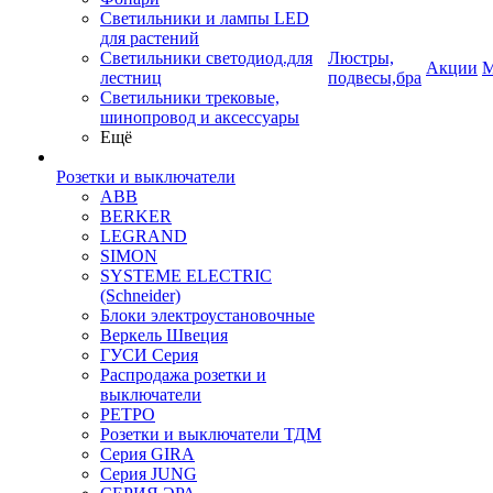
Светильники и лампы LED
для растений
Светильники светодиод.для
Люстры,
Акции
М
лестниц
подвесы,бра
Светильники трековые,
шинопровод и аксессуары
Ещё
Розетки и выключатели
ABB
BERKER
LEGRAND
SIMON
SYSTEME ELECTRIC
(Schneider)
Блоки электроустановочные
Веркель Швеция
ГУСИ Серия
Распродажа розетки и
выключатели
РЕТРО
Розетки и выключатели ТДМ
Серия GIRA
Серия JUNG