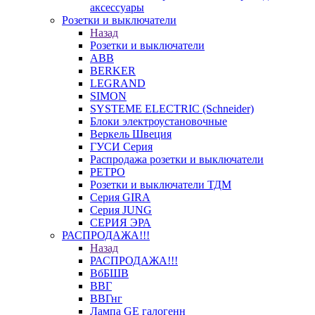
аксессуары
Розетки и выключатели
Назад
Розетки и выключатели
ABB
BERKER
LEGRAND
SIMON
SYSTEME ELECTRIC (Schneider)
Блоки электроустановочные
Веркель Швеция
ГУСИ Серия
Распродажа розетки и выключатели
РЕТРО
Розетки и выключатели ТДМ
Серия GIRA
Серия JUNG
СЕРИЯ ЭРА
РАСПРОДАЖА!!!
Назад
РАСПРОДАЖА!!!
ВбБШВ
ВВГ
ВВГнг
Лампа GE галогенн