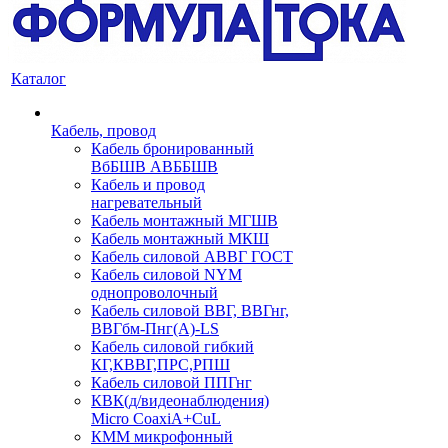
Каталог
Кабель, провод
Кабель бронированный
ВбБШВ АВББШВ
Кабель и провод
нагревательный
Кабель монтажный МГШВ
Кабель монтажный МКШ
Кабель силовой АВВГ ГОСТ
Кабель силовой NYM
однопроволочный
Кабель силовой ВВГ, ВВГнг,
ВВГбм-Пнг(А)-LS
Кабель силовой гибкий
КГ,КВВГ,ПРС,РПШ
Кабель силовой ППГнг
КВК(д/видеонаблюдения)
Micro CoaxiA+CuL
КММ микрофонный