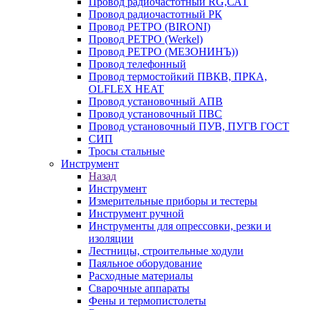
Провод радиочастотный RG,САТ
Провод радиочастотный РК
Провод РЕТРО (BIRONI)
Провод РЕТРО (Werkel)
Провод РЕТРО (МЕЗОНИНЪ))
Провод телефонный
Провод термостойкий ПВКВ, ПРКА,
OLFLEX HEAT
Провод установочный АПВ
Провод установочный ПВС
Провод установочный ПУВ, ПУГВ ГОСТ
СИП
Тросы стальные
Инструмент
Назад
Инструмент
Измерительные приборы и тестеры
Инструмент ручной
Инструменты для опрессовки, резки и
изоляции
Лестницы, строительные ходули
Паяльное оборудование
Расходные материалы
Сварочные аппараты
Фены и термопистолеты