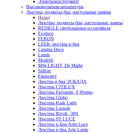
Электроинструмент
Высоковольтная аппаратура
Люстры, подвесы,бра, настольные лампы
Назад
Люстры, подвесы,бра, настольные лампы
REDIGLE светильники из профиля
Evoluce
FERON
LEEK люстры и бра
Lumina Deco
Lumis
Moderli
MW-LIGHT, De Markt
Stilfort
Евросвет
Люстра и бра ЭСКАДА
Люстры CITILUX
Люстры Favourite, F-Promo
Люстры Globo
Люстры Kink Light
Люстры Lussole
Люстры Rivoli, ЭРА
Люстры ST LUCE
Люстры и Бра Artis Luce
Люстры и бра Arte Lamp