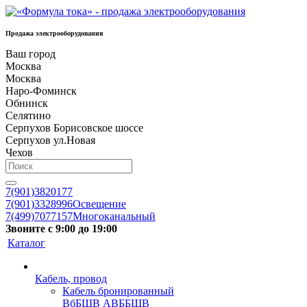
Продажа электрооборудования
Ваш город
Москва
Москва
Наро-Фоминск
Обнинск
Селятино
Серпухов Борисовское шоссе
Серпухов ул.Новая
Чехов
7(901)3820177
7(901)3328996
Освещение
7(499)7077157
Многоканальный
Звоните с 9:00 до 19:00
Каталог
Кабель, провод
Кабель бронированный
ВбБШВ АВББШВ