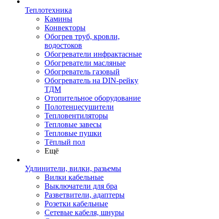
Теплотехника
Камины
Конвекторы
Обогрев труб, кровли,
водостоков
Обогреватели инфрактасные
Обогреватели масляные
Обогреватель газовый
Обогреватель на DIN-рейку
ТДМ
Отопительное оборудование
Полотенцесушители
Тепловентиляторы
Тепловые завесы
Тепловые пушки
Тёплый пол
Ещё
Удлинители, вилки, разьемы
Вилки кабельные
Выключатели для бра
Разветвители, адаптеры
Розетки кабельные
Сетевые кабеля, шнуры