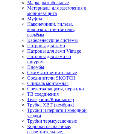
Маркеры кабельные
Материалы для заземления и
молниезащита
Муфты
Наконечники, гильзы,
колпачки. ответвители,
разъёмы
Кабеленесущие системы
Патроны для ламп
Патроны для ламп Vintage
Патроны для ламп со
шнуром
Пломбы
Сжимы ответвительные
Соединители SKOTCH
Спираль монтажная
Средства защиты, перчатки
ТВ соединения
Телефония/Компьютер
Трубка ХВТ (кембрик)
Трубки и перчатки холодной
усадки
Трубки термоусадочные
Коробки распаячные,
разветвительные,