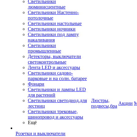
Светильники
люминисцентные
Светильники Настенно-
потолочные
Светильники настольные
Светильники ночники
Светильники под лампу
накаливания
Светильники
промышленные
Детекторы, выключатели
светоконтрольные
Лента LED и аксессуары
Светильники садово-
парковые и на солн. батарее
Фонари
Светильники и лампы LED
для растений
Светильники светодиод.для
Люстры,
Акции
М
лестниц
подвесы,бра
Светильники трековые,
шинопровод и аксессуары
Ещё
Розетки и выключатели