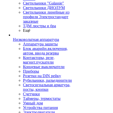
Светильники "Galassie"
Светильники ДИОЛУМ
Светильники линейные из
профиля Электростандарт
заказные
ТДМ люстры и бра
Ещё
Низковольтная аппаратура
Аппаратура защиты
Блок аварийн.включения,
автом. ввода резерва
Контакторы, реле,
магнит.пускатели
Концевые выключатели
Приборы
Розетки на DIN рейку
Рубильники, разъединители
Светосигнальная арматура,
посты, кнопки
Счетчики
Таймеры, термостаты
Умный дом
Устройства питания
Электродвигатели