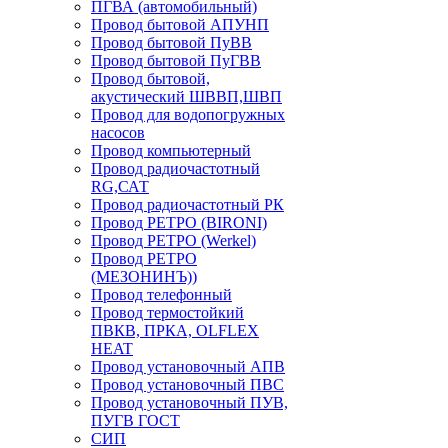
ПГВА (автомобильный)
Провод бытовой АПУНП
Провод бытовой ПуВВ
Провод бытовой ПуГВВ
Провод бытовой,
акустический ШВВП,ШВП
Провод для водопогружных
насосов
Провод компьютерный
Провод радиочастотный
RG,САТ
Провод радиочастотный РК
Провод РЕТРО (BIRONI)
Провод РЕТРО (Werkel)
Провод РЕТРО
(МЕЗОНИНЪ))
Провод телефонный
Провод термостойкий
ПВКВ, ПРКА, OLFLEX
HEAT
Провод установочный АПВ
Провод установочный ПВС
Провод установочный ПУВ,
ПУГВ ГОСТ
СИП