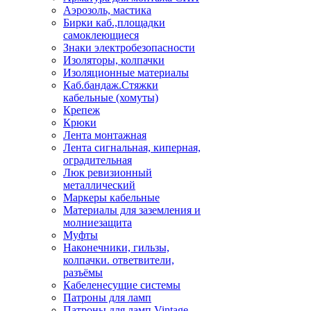
Аэрозоль, мастика
Бирки каб.,площадки
самоклеющиеся
Знаки электробезопасности
Изоляторы, колпачки
Изоляционные материалы
Каб.бандаж.Стяжки
кабельные (хомуты)
Крепеж
Крюки
Лента монтажная
Лента сигнальная, киперная,
оградительная
Люк ревизионный
металлический
Маркеры кабельные
Материалы для заземления и
молниезащита
Муфты
Наконечники, гильзы,
колпачки. ответвители,
разъёмы
Кабеленесущие системы
Патроны для ламп
Патроны для ламп Vintage