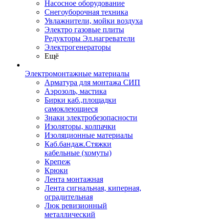
Насосное оборудование
Снегоуборочная техника
Увлажнители, мойки воздуха
Электро газовые плиты
Редукторы Эл.нагреватели
Электрогенераторы
Ещё
Электромонтажные материалы
Арматура для монтажа СИП
Аэрозоль, мастика
Бирки каб.,площадки
самоклеющиеся
Знаки электробезопасности
Изоляторы, колпачки
Изоляционные материалы
Каб.бандаж.Стяжки
кабельные (хомуты)
Крепеж
Крюки
Лента монтажная
Лента сигнальная, киперная,
оградительная
Люк ревизионный
металлический