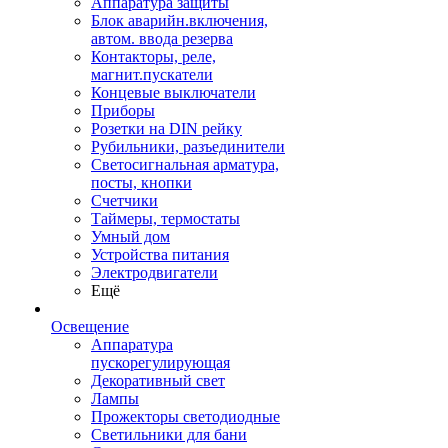
Аппаратура защиты
Блок аварийн.включения,
автом. ввода резерва
Контакторы, реле,
магнит.пускатели
Концевые выключатели
Приборы
Розетки на DIN рейку
Рубильники, разъединители
Светосигнальная арматура,
посты, кнопки
Счетчики
Таймеры, термостаты
Умный дом
Устройства питания
Электродвигатели
Ещё
Освещение
Аппаратура
пускорегулирующая
Декоративный свет
Лампы
Прожекторы светодиодные
Светильники для бани