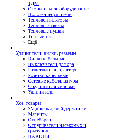
ТДМ
Отопительное оборудование
Полотенцесушители
Тепловентиляторы
Тепловые завесы
Тепловые пушки
Тёплый пол
Ещё
Удлинители, вилки, разьемы
Вилки кабельные
Выключатели для бра
Разветвители, адаптеры
Розетки кабельные
Сетевые кабеля, шнуры
Соединители силовые
Удлинители
Хоз. товары
ЗМ,крючки,клей,держатели
Магниты
Огнеборец
Отпугиватели насекомых и
грызунов
ПАКЕТЫ