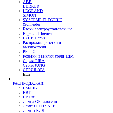
ABB
BERKER
LEGRAND
SIMON
SYSTEME ELECTRIC
(Schneider)
Блоки электроустановочные
Веркель Швеция
ГУСИ Серия
Распродажа розетки и
выключатели
РЕТРО
Розетки и выключатели ТДМ
Серия GIRA
Серия JUNG
СЕРИЯ ЭРА
Ещё
РАСПРОДАЖА!!!
ВбБШВ
ВВГ
ВВГнг
Лампа GE галогенн
Лампы LED SALE
Лампы КЛЛ