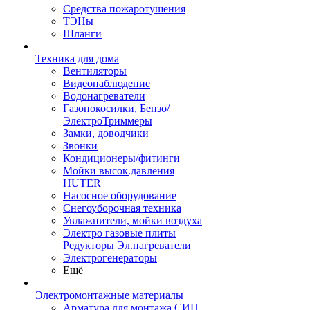
Средства пожаротушения
ТЭНы
Шланги
Техника для дома
Вентиляторы
Видеонаблюдение
Водонагреватели
Газонокосилки, Бензо/
ЭлектроТриммеры
Замки, доводчики
Звонки
Кондиционеры/фитинги
Мойки высок.давления
HUTER
Насосное оборудование
Снегоуборочная техника
Увлажнители, мойки воздуха
Электро газовые плиты
Редукторы Эл.нагреватели
Электрогенераторы
Ещё
Электромонтажные материалы
Арматура для монтажа СИП