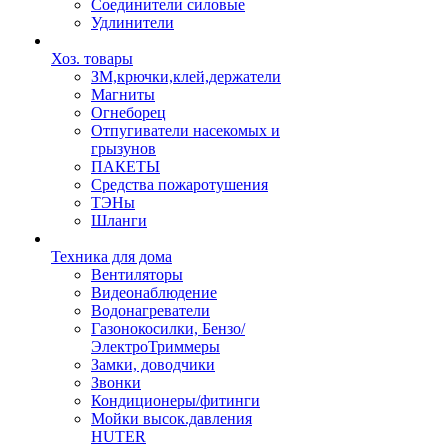
Соединители силовые
Удлинители
Хоз. товары
ЗМ,крючки,клей,держатели
Магниты
Огнеборец
Отпугиватели насекомых и
грызунов
ПАКЕТЫ
Средства пожаротушения
ТЭНы
Шланги
Техника для дома
Вентиляторы
Видеонаблюдение
Водонагреватели
Газонокосилки, Бензо/
ЭлектроТриммеры
Замки, доводчики
Звонки
Кондиционеры/фитинги
Мойки высок.давления
HUTER