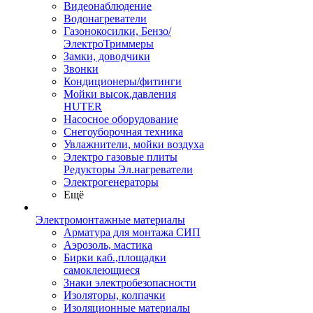
Видеонаблюдение
Водонагреватели
Газонокосилки, Бензо/
ЭлектроТриммеры
Замки, доводчики
Звонки
Кондиционеры/фитинги
Мойки высок.давления
HUTER
Насосное оборудование
Снегоуборочная техника
Увлажнители, мойки воздуха
Электро газовые плиты
Редукторы Эл.нагреватели
Электрогенераторы
Ещё
Электромонтажные материалы
Арматура для монтажа СИП
Аэрозоль, мастика
Бирки каб.,площадки
самоклеющиеся
Знаки электробезопасности
Изоляторы, колпачки
Изоляционные материалы