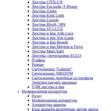
Люстры CITILUX
Люстры Favourite, F-Promo
Люстры Globo
Люстры Kink Light
Люстры Lussole
Люстры Rivoli, ЭРА
Люстры ST LUCE
Люстры и Бра Artis Luce
Люстры и бра Arte Lamp
Люстры и Бра Benetti
Люстры и бра Maytoni и Freya
Люстры МаксЛайт
Люстры, светильники EGLO
Плафон
Разные
Светильники "Galassie"
Светильники ДИОЛУМ
Светильники линейные из профиля
Электростандарт заказные
ТДМ люстры и бра
Низковольтная аппаратура
Назад
Низковольтная аппаратура
Аппаратура защиты
Блок аварийн.включения, автом. ввода