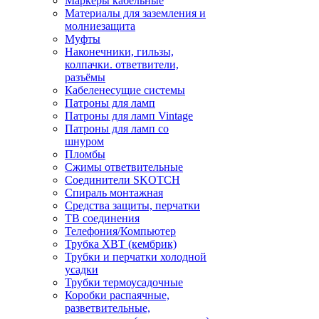
Маркеры кабельные
Материалы для заземления и
молниезащита
Муфты
Наконечники, гильзы,
колпачки. ответвители,
разъёмы
Кабеленесущие системы
Патроны для ламп
Патроны для ламп Vintage
Патроны для ламп со
шнуром
Пломбы
Сжимы ответвительные
Соединители SKOTCH
Спираль монтажная
Средства защиты, перчатки
ТВ соединения
Телефония/Компьютер
Трубка ХВТ (кембрик)
Трубки и перчатки холодной
усадки
Трубки термоусадочные
Коробки распаячные,
разветвительные,