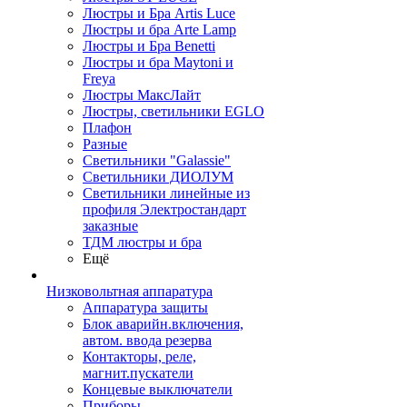
Люстры и Бра Artis Luce
Люстры и бра Arte Lamp
Люстры и Бра Benetti
Люстры и бра Maytoni и
Freya
Люстры МаксЛайт
Люстры, светильники EGLO
Плафон
Разные
Светильники "Galassie"
Светильники ДИОЛУМ
Светильники линейные из
профиля Электростандарт
заказные
ТДМ люстры и бра
Ещё
Низковольтная аппаратура
Аппаратура защиты
Блок аварийн.включения,
автом. ввода резерва
Контакторы, реле,
магнит.пускатели
Концевые выключатели
Приборы