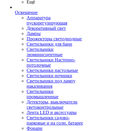
Ещё
Освещение
Аппаратура
пускорегулирующая
Декоративный свет
Лампы
Прожекторы светодиодные
Светильники для бани
Светильники
люминисцентные
Светильники Настенно-
потолочные
Светильники настольные
Светильники ночники
Светильники под лампу
накаливания
Светильники
промышленные
Детекторы, выключатели
светоконтрольные
Лента LED и аксессуары
Светильники садово-
парковые и на солн. батарее
Фонари