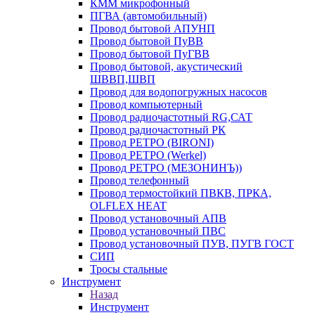
КММ микрофонный
ПГВА (автомобильный)
Провод бытовой АПУНП
Провод бытовой ПуВВ
Провод бытовой ПуГВВ
Провод бытовой, акустический
ШВВП,ШВП
Провод для водопогружных насосов
Провод компьютерный
Провод радиочастотный RG,САТ
Провод радиочастотный РК
Провод РЕТРО (BIRONI)
Провод РЕТРО (Werkel)
Провод РЕТРО (МЕЗОНИНЪ))
Провод телефонный
Провод термостойкий ПВКВ, ПРКА,
OLFLEX HEAT
Провод установочный АПВ
Провод установочный ПВС
Провод установочный ПУВ, ПУГВ ГОСТ
СИП
Тросы стальные
Инструмент
Назад
Инструмент