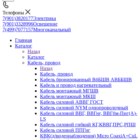
Телефоны
7(901)3820177
Электрика
7(901)3328996
Освещение
7(499)7077157
Многоканальный
Главная
Каталог
Назад
Каталог
Кабель, провод
Назад
Кабель, провод
Кабель бронированный ВбБШВ АВББШВ
Кабель и провод нагревательный
Кабель монтажный МГШВ
Кабель монтажный МКШ
Кабель силовой АВВГ ГОСТ
Кабель силовой NYM однопроволочный
Кабель силовой ВВГ, ВВГнг, ВВГбм-Пнг(А)-
LS
Кабель силовой гибкий КГ,КВВГ,ПРС,РПШ
Кабель силовой ППГнг
КВК(д/видеонаблюдения) Micro CoaxiA+CuL