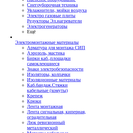
Снегоуборочная техника
Увлажнители, мойки воздуха
Электро газовые плиты
Редукторы Эл.нагреватели
Электрогенераторы
Ещё
Электромонтажные материалы
Арматура для монтажа СИП
Аэрозоль, мастика
Бирки каб.,площадки
самоклеющиеся
Знаки электробезопасности
Изоляторы, колпачки
Изоляционные материалы
Каб.бандаж.Стяжки
кабельные (хомуты)
Крепеж
Крюки
Лента монтажная
Лента сигнальная, киперная,
оградительная
Люк ревизионный
металлический