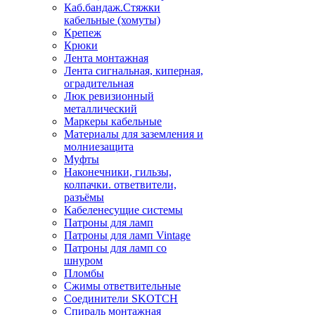
Каб.бандаж.Стяжки
кабельные (хомуты)
Крепеж
Крюки
Лента монтажная
Лента сигнальная, киперная,
оградительная
Люк ревизионный
металлический
Маркеры кабельные
Материалы для заземления и
молниезащита
Муфты
Наконечники, гильзы,
колпачки. ответвители,
разъёмы
Кабеленесущие системы
Патроны для ламп
Патроны для ламп Vintage
Патроны для ламп со
шнуром
Пломбы
Сжимы ответвительные
Соединители SKOTCH
Спираль монтажная