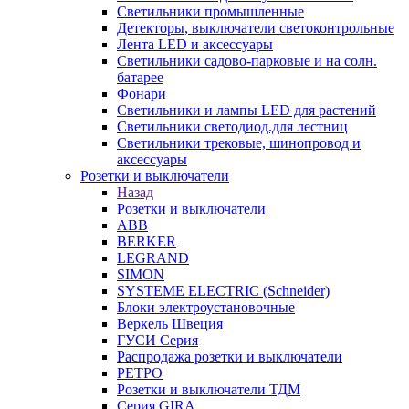
Светильники промышленные
Детекторы, выключатели светоконтрольные
Лента LED и аксессуары
Светильники садово-парковые и на солн.
батарее
Фонари
Светильники и лампы LED для растений
Светильники светодиод.для лестниц
Светильники трековые, шинопровод и
аксессуары
Розетки и выключатели
Назад
Розетки и выключатели
ABB
BERKER
LEGRAND
SIMON
SYSTEME ELECTRIC (Schneider)
Блоки электроустановочные
Веркель Швеция
ГУСИ Серия
Распродажа розетки и выключатели
РЕТРО
Розетки и выключатели ТДМ
Серия GIRA