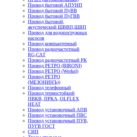
Провод бытовой АПУНП
Провод бытовой ПуВВ
Провод бытовой ПуГВВ
Провод бытовой,
акустический ШВВП,ШВП
Провод для водопогружных
насосов
Провод компьютерный
Провод радиочастотный
RG,САТ
Провод радиочастотный РК
Провод РЕТРО (BIRONI)
Провод РЕТРО (Werkel)
Провод РЕТРО
(МЕЗОНИНЪ))
Провод телефонный
Провод термостойкий
ПВКВ, ПРКА, OLFLEX
HEAT
Провод установочный АПВ
Провод установочный ПВС
Провод установочный ПУВ,
ПУГВ ГОСТ
СИП