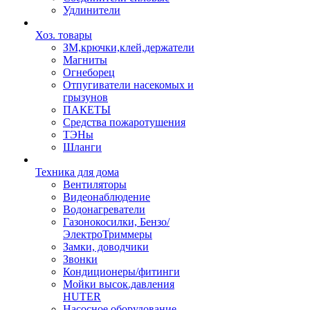
Удлинители
Хоз. товары
ЗМ,крючки,клей,держатели
Магниты
Огнеборец
Отпугиватели насекомых и
грызунов
ПАКЕТЫ
Средства пожаротушения
ТЭНы
Шланги
Техника для дома
Вентиляторы
Видеонаблюдение
Водонагреватели
Газонокосилки, Бензо/
ЭлектроТриммеры
Замки, доводчики
Звонки
Кондиционеры/фитинги
Мойки высок.давления
HUTER
Насосное оборудование