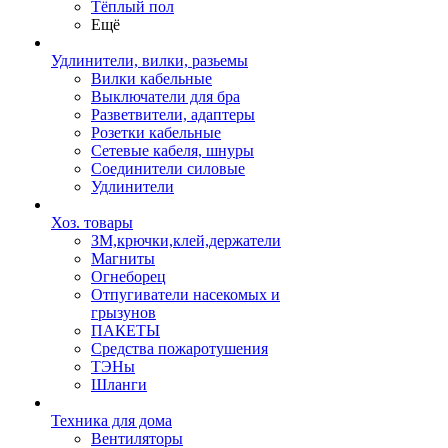
Тёплый пол
Ещё
Удлинители, вилки, разьемы
Вилки кабельные
Выключатели для бра
Разветвители, адаптеры
Розетки кабельные
Сетевые кабеля, шнуры
Соединители силовые
Удлинители
Хоз. товары
ЗМ,крючки,клей,держатели
Магниты
Огнеборец
Отпугиватели насекомых и
грызунов
ПАКЕТЫ
Средства пожаротушения
ТЭНы
Шланги
Техника для дома
Вентиляторы