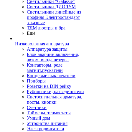
Светильники "Galassie"
Светильники ДИОЛУМ
Светильники линейные из
профиля Электростандарт
заказные
ТДМ люстры и бра
Ещё
Низковольтная аппаратура
Аппаратура защиты
Блок аварийн.включения,
автом. ввода резерва
Контакторы, реле,
магнит.пускатели
Концевые выключатели
Приборы
Розетки на DIN рейку
Рубильники, разъединители
Светосигнальная арматура,
посты, кнопки
Счетчики
Таймеры, термостаты
Умный дом
Устройства питания
Электродвигатели