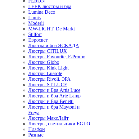
FERON
LEEK люстры и бра
Lumina Deco
Lumis
Moderli
MW-LIGHT, De Markt
Stilfort
Евросвет
Люстра и бра ЭСКАДА
Люстры CITILUX
Люстры Favourite, F-Promo
Люстры Globo
Люстры Kink Light
Люстры Lussole
Люстры Rivoli, ЭРА
Люстры ST LUCE
Люстры и Бра Artis Luce
Люстры и бра Arte Lamp
Люстры и Бра Benetti
Люстры и бра Maytoni и
Freya
Люстры МаксЛайт
Люстры, светильники EGLO
Плафон
Разные