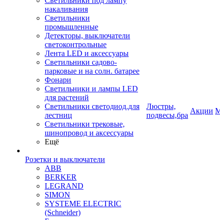
Светильники под лампу
накаливания
Светильники
промышленные
Детекторы, выключатели
светоконтрольные
Лента LED и аксессуары
Светильники садово-
парковые и на солн. батарее
Фонари
Светильники и лампы LED
для растений
Светильники светодиод.для
Люстры,
Акции
М
лестниц
подвесы,бра
Светильники трековые,
шинопровод и аксессуары
Ещё
Розетки и выключатели
ABB
BERKER
LEGRAND
SIMON
SYSTEME ELECTRIC
(Schneider)