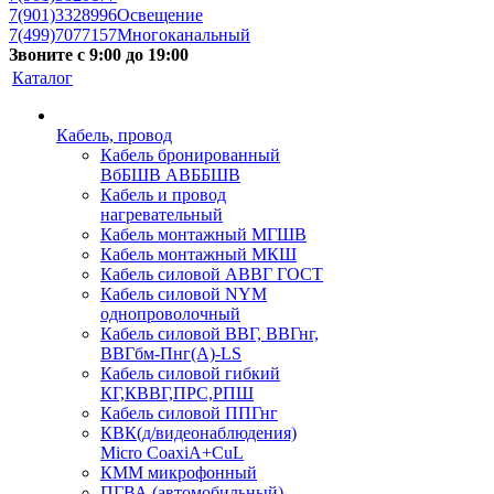
7(901)3328996
Освещение
7(499)7077157
Многоканальный
Звоните с 9:00 до 19:00
Каталог
Кабель, провод
Кабель бронированный
ВбБШВ АВББШВ
Кабель и провод
нагревательный
Кабель монтажный МГШВ
Кабель монтажный МКШ
Кабель силовой АВВГ ГОСТ
Кабель силовой NYM
однопроволочный
Кабель силовой ВВГ, ВВГнг,
ВВГбм-Пнг(А)-LS
Кабель силовой гибкий
КГ,КВВГ,ПРС,РПШ
Кабель силовой ППГнг
КВК(д/видеонаблюдения)
Micro CoaxiA+CuL
КММ микрофонный
ПГВА (автомобильный)