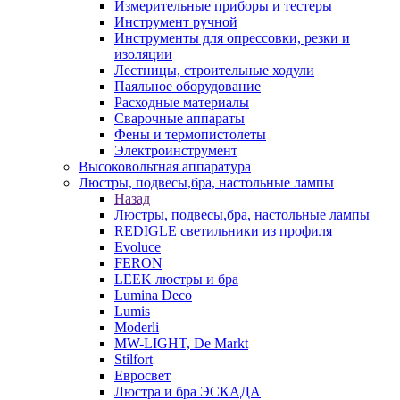
Измерительные приборы и тестеры
Инструмент ручной
Инструменты для опрессовки, резки и
изоляции
Лестницы, строительные ходули
Паяльное оборудование
Расходные материалы
Сварочные аппараты
Фены и термопистолеты
Электроинструмент
Высоковольтная аппаратура
Люстры, подвесы,бра, настольные лампы
Назад
Люстры, подвесы,бра, настольные лампы
REDIGLE светильники из профиля
Evoluce
FERON
LEEK люстры и бра
Lumina Deco
Lumis
Moderli
MW-LIGHT, De Markt
Stilfort
Евросвет
Люстра и бра ЭСКАДА