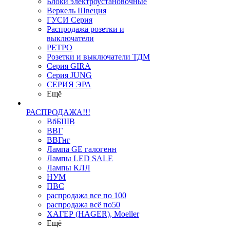
Блоки электроустановочные
Веркель Швеция
ГУСИ Серия
Распродажа розетки и
выключатели
РЕТРО
Розетки и выключатели ТДМ
Серия GIRA
Серия JUNG
СЕРИЯ ЭРА
Ещё
РАСПРОДАЖА!!!
ВбБШВ
ВВГ
ВВГнг
Лампа GE галогенн
Лампы LED SALE
Лампы КЛЛ
НУМ
ПВС
распродажа все по 100
распродажа всё по50
ХАГЕР (HAGER), Moeller
Ещё