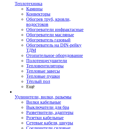
Теплотехника
Камины
Конвекторы
Обогрев труб, кровли,
водостоков
Обогреватели инфрактасные
Обогреватели масляные
Обогреватель газовый
Обогреватель на DIN-рейку
ТДМ
Отопительное оборудование
Полотенцесушители
Тепловентиляторы
Тепловые завесы
Тепловые пушки
Тёплый пол
Ещё
Удлинители, вилки, разьемы
Вилки кабельные
Выключатели для бра
Разветвители, адаптеры
Розетки кабельные
Сетевые кабеля, шнуры
Соединители силовые