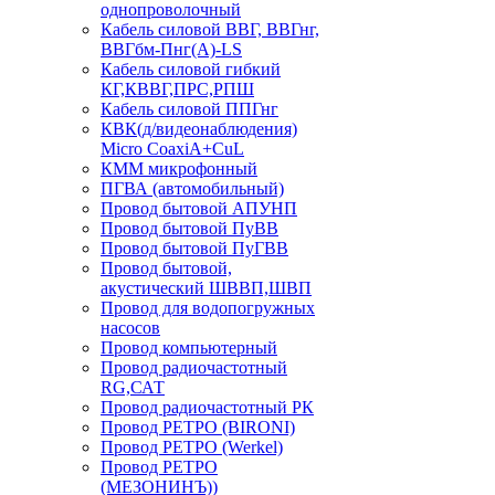
однопроволочный
Кабель силовой ВВГ, ВВГнг,
ВВГбм-Пнг(А)-LS
Кабель силовой гибкий
КГ,КВВГ,ПРС,РПШ
Кабель силовой ППГнг
КВК(д/видеонаблюдения)
Micro CoaxiA+CuL
КММ микрофонный
ПГВА (автомобильный)
Провод бытовой АПУНП
Провод бытовой ПуВВ
Провод бытовой ПуГВВ
Провод бытовой,
акустический ШВВП,ШВП
Провод для водопогружных
насосов
Провод компьютерный
Провод радиочастотный
RG,САТ
Провод радиочастотный РК
Провод РЕТРО (BIRONI)
Провод РЕТРО (Werkel)
Провод РЕТРО
(МЕЗОНИНЪ))