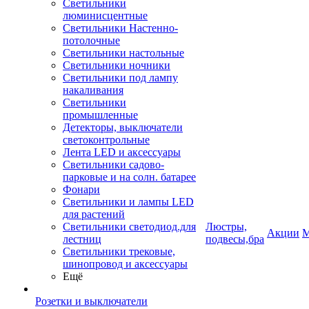
Светильники
люминисцентные
Светильники Настенно-
потолочные
Светильники настольные
Светильники ночники
Светильники под лампу
накаливания
Светильники
промышленные
Детекторы, выключатели
светоконтрольные
Лента LED и аксессуары
Светильники садово-
парковые и на солн. батарее
Фонари
Светильники и лампы LED
для растений
Светильники светодиод.для
Люстры,
Акции
М
лестниц
подвесы,бра
Светильники трековые,
шинопровод и аксессуары
Ещё
Розетки и выключатели