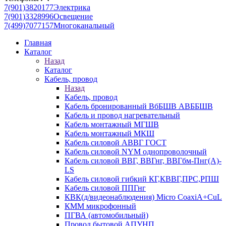
7(901)3820177
Электрика
7(901)3328996
Освещение
7(499)7077157
Многоканальный
Главная
Каталог
Назад
Каталог
Кабель, провод
Назад
Кабель, провод
Кабель бронированный ВбБШВ АВББШВ
Кабель и провод нагревательный
Кабель монтажный МГШВ
Кабель монтажный МКШ
Кабель силовой АВВГ ГОСТ
Кабель силовой NYM однопроволочный
Кабель силовой ВВГ, ВВГнг, ВВГбм-Пнг(А)-
LS
Кабель силовой гибкий КГ,КВВГ,ПРС,РПШ
Кабель силовой ППГнг
КВК(д/видеонаблюдения) Micro CoaxiA+CuL
КММ микрофонный
ПГВА (автомобильный)
Провод бытовой АПУНП