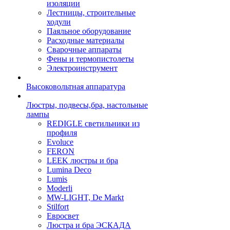
изоляции
Лестницы, строительные
ходули
Паяльное оборудование
Расходные материалы
Сварочные аппараты
Фены и термопистолеты
Электроинструмент
Высоковольтная аппаратура
Люстры, подвесы,бра, настольные
лампы
REDIGLE светильники из
профиля
Evoluce
FERON
LEEK люстры и бра
Lumina Deco
Lumis
Moderli
MW-LIGHT, De Markt
Stilfort
Евросвет
Люстра и бра ЭСКАДА