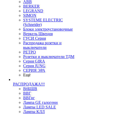
ABB
BERKER
LEGRAND
SIMON
SYSTEME ELECTRIC
(Schneider)
Блоки электроустановочные
Веркель Швеция
ГУСИ Серия
Распродажа розетки и
выключатели
РЕТРО
Розетки и выключатели ТДМ
Серия GIRA
Серия JUNG
СЕРИЯ ЭРА
Ещё
РАСПРОДАЖА!!!
ВбБШВ
ВВГ
ВВГнг
Лампа GE галогенн
Лампы LED SALE
Лампы КЛЛ