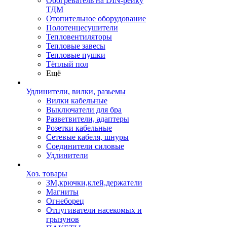
Обогреватель на DIN-рейку
ТДМ
Отопительное оборудование
Полотенцесушители
Тепловентиляторы
Тепловые завесы
Тепловые пушки
Тёплый пол
Ещё
Удлинители, вилки, разьемы
Вилки кабельные
Выключатели для бра
Разветвители, адаптеры
Розетки кабельные
Сетевые кабеля, шнуры
Соединители силовые
Удлинители
Хоз. товары
ЗМ,крючки,клей,держатели
Магниты
Огнеборец
Отпугиватели насекомых и
грызунов