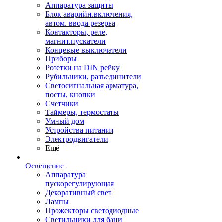
Аппаратура защиты
Блок аварийн.включения,
автом. ввода резерва
Контакторы, реле,
магнит.пускатели
Концевые выключатели
Приборы
Розетки на DIN рейку
Рубильники, разъединители
Светосигнальная арматура,
посты, кнопки
Счетчики
Таймеры, термостаты
Умный дом
Устройства питания
Электродвигатели
Ещё
Освещение
Аппаратура
пускорегулирующая
Декоративный свет
Лампы
Прожекторы светодиодные
Светильники для бани