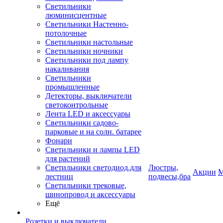
Светильники
люминисцентные
Светильники Настенно-
потолочные
Светильники настольные
Светильники ночники
Светильники под лампу
накаливания
Светильники
промышленные
Детекторы, выключатели
светоконтрольные
Лента LED и аксессуары
Светильники садово-
парковые и на солн. батарее
Фонари
Светильники и лампы LED
для растений
Светильники светодиод.для
Люстры,
Акции
М
лестниц
подвесы,бра
Светильники трековые,
шинопровод и аксессуары
Ещё
Розетки и выключатели