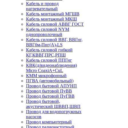
Кабель и провод
нагревательный
Кабель монтажный МГШВ
Кабель монтажный МКШ
Кабель силовой АВВГ ГОСТ
Кабель силовой NYM
однопроволочный
Кабель силовой ВВГ, ВВГнг,
ВВГбм-Пнг(А)-LS
Кабель силовой гибкий
КГ,КВВГ,ПРС,РПШ
Кабель силовой ППГнг
КВК(д/видеонаблюдения)
Micro CoaxiA+CuL
КММ микрофонный
ПГВА (автомобильный)
Провод бытовой АПУНП
Провод бытовой ПуВВ
Провод бытовой ПуГВВ
Провод бытовой,
акустический ШВВП,ШВП
Провод для водопогружных
насосов
Провод компьютерный
Провод радиочастотный