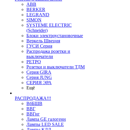
ABB
BERKER
LEGRAND
SIMON
SYSTEME ELECTRIC
(Schneider)
Блоки электроустановочные
Веркель Швеция
ГУСИ Серия
Распродажа розетки и
выключатели
РЕТРО
Розетки и выключатели ТДМ
Серия GIRA
Серия JUNG
СЕРИЯ ЭРА
Ещё
РАСПРОДАЖА!!!
ВбБШВ
ВВГ
ВВГнг
Лампа GE галогенн
Лампы LED SALE
Лампы КЛЛ