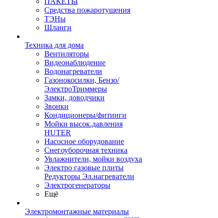
ПАКЕТЫ
Средства пожаротушения
ТЭНы
Шланги
Техника для дома
Вентиляторы
Видеонаблюдение
Водонагреватели
Газонокосилки, Бензо/
ЭлектроТриммеры
Замки, доводчики
Звонки
Кондиционеры/фитинги
Мойки высок.давления
HUTER
Насосное оборудование
Снегоуборочная техника
Увлажнители, мойки воздуха
Электро газовые плиты
Редукторы Эл.нагреватели
Электрогенераторы
Ещё
Электромонтажные материалы