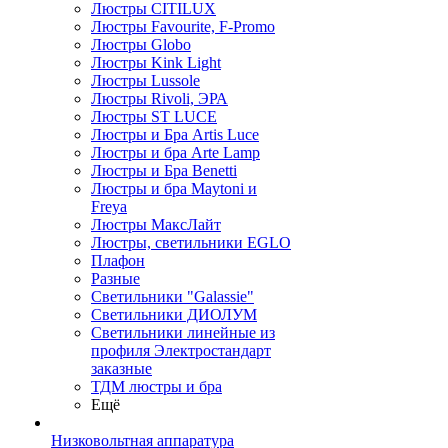
Люстры CITILUX
Люстры Favourite, F-Promo
Люстры Globo
Люстры Kink Light
Люстры Lussole
Люстры Rivoli, ЭРА
Люстры ST LUCE
Люстры и Бра Artis Luce
Люстры и бра Arte Lamp
Люстры и Бра Benetti
Люстры и бра Maytoni и
Freya
Люстры МаксЛайт
Люстры, светильники EGLO
Плафон
Разные
Светильники "Galassie"
Светильники ДИОЛУМ
Светильники линейные из
профиля Электростандарт
заказные
ТДМ люстры и бра
Ещё
Низковольтная аппаратура