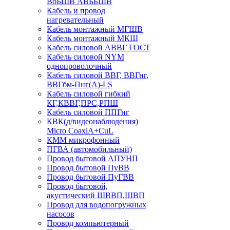
ВбБШВ АВББШВ
Кабель и провод
нагревательный
Кабель монтажный МГШВ
Кабель монтажный МКШ
Кабель силовой АВВГ ГОСТ
Кабель силовой NYM
однопроволочный
Кабель силовой ВВГ, ВВГнг,
ВВГбм-Пнг(А)-LS
Кабель силовой гибкий
КГ,КВВГ,ПРС,РПШ
Кабель силовой ППГнг
КВК(д/видеонаблюдения)
Micro CoaxiA+CuL
КММ микрофонный
ПГВА (автомобильный)
Провод бытовой АПУНП
Провод бытовой ПуВВ
Провод бытовой ПуГВВ
Провод бытовой,
акустический ШВВП,ШВП
Провод для водопогружных
насосов
Провод компьютерный