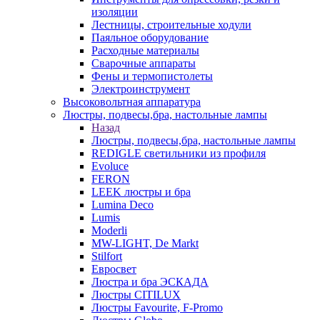
изоляции
Лестницы, строительные ходули
Паяльное оборудование
Расходные материалы
Сварочные аппараты
Фены и термопистолеты
Электроинструмент
Высоковольтная аппаратура
Люстры, подвесы,бра, настольные лампы
Назад
Люстры, подвесы,бра, настольные лампы
REDIGLE светильники из профиля
Evoluce
FERON
LEEK люстры и бра
Lumina Deco
Lumis
Moderli
MW-LIGHT, De Markt
Stilfort
Евросвет
Люстра и бра ЭСКАДА
Люстры CITILUX
Люстры Favourite, F-Promo