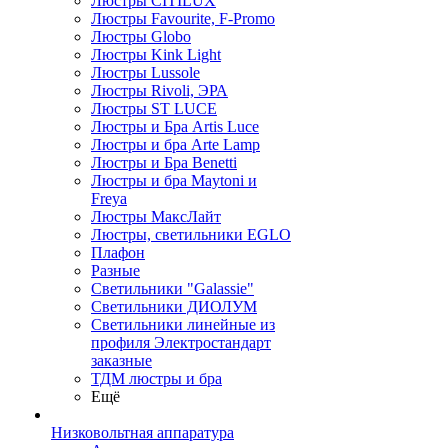
Люстры CITILUX
Люстры Favourite, F-Promo
Люстры Globo
Люстры Kink Light
Люстры Lussole
Люстры Rivoli, ЭРА
Люстры ST LUCE
Люстры и Бра Artis Luce
Люстры и бра Arte Lamp
Люстры и Бра Benetti
Люстры и бра Maytoni и
Freya
Люстры МаксЛайт
Люстры, светильники EGLO
Плафон
Разные
Светильники "Galassie"
Светильники ДИОЛУМ
Светильники линейные из
профиля Электростандарт
заказные
ТДМ люстры и бра
Ещё
Низковольтная аппаратура