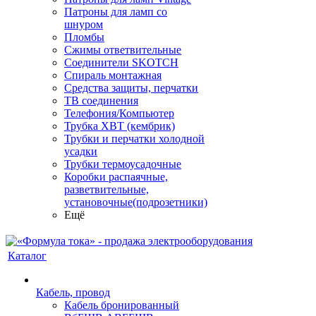
Патроны для ламп со
шнуром
Пломбы
Сжимы ответвительные
Соединители SKOTCH
Спираль монтажная
Средства защиты, перчатки
ТВ соединения
Телефония/Компьютер
Трубка ХВТ (кембрик)
Трубки и перчатки холодной
усадки
Трубки термоусадочные
Коробки распаячные,
разветвительные,
установочные(подрозетники)
Ещё
Каталог
Кабель, провод
Кабель бронированный