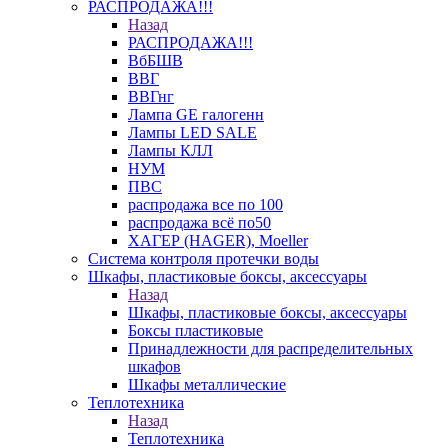
РАСПРОДАЖА!!!
Назад
РАСПРОДАЖА!!!
ВбБШВ
ВВГ
ВВГнг
Лампа GE галогенн
Лампы LED SALE
Лампы КЛЛ
НУМ
ПВС
распродажа все по 100
распродажа всё по50
ХАГЕР (HAGER), Moeller
Система контроля протечки воды
Шкафы, пластиковые боксы, аксессуары
Назад
Шкафы, пластиковые боксы, аксессуары
Боксы пластиковые
Принадлежности для распределительных
шкафов
Шкафы металлические
Теплотехника
Назад
Теплотехника