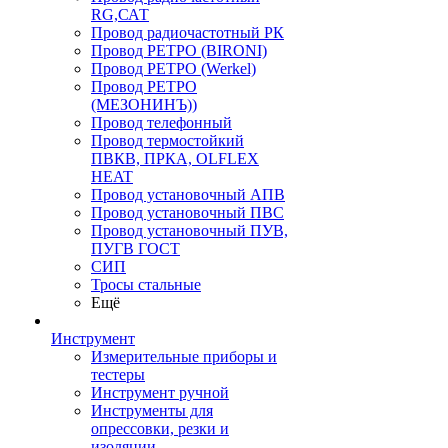
RG,САТ
Провод радиочастотный РК
Провод РЕТРО (BIRONI)
Провод РЕТРО (Werkel)
Провод РЕТРО
(МЕЗОНИНЪ))
Провод телефонный
Провод термостойкий
ПВКВ, ПРКА, OLFLEX
HEAT
Провод установочный АПВ
Провод установочный ПВС
Провод установочный ПУВ,
ПУГВ ГОСТ
СИП
Тросы стальные
Ещё
Инструмент
Измерительные приборы и
тестеры
Инструмент ручной
Инструменты для
опрессовки, резки и
изоляции