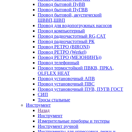
Провод бытовой ПуВВ
Провод бытовой ПуГВВ
Провод бытовой, акустический
ШВВП,ШВП
Провод для водопогружных насосов
Провод компьютерный
Провод радиочастотный RG,САТ
Провод радиочастотный РК
Провод РЕТРО (BIRONI)
Провод РЕТРО (Werkel)
Провод РЕТРО (МЕЗОНИНЪ))
Провод телефонный
Провод термостойкий ПВКВ, ПРКА,
OLFLEX HEAT
Провод установочный АПВ
Провод установочный ПВС
Провод установочный ПУВ, ПУГВ ГОСТ
СИП
Тросы стальные
Инструмент
Назад
Инструмент
Измерительные приборы и тестеры
Инструмент ручной
Инструменты для опрессовки, резки и