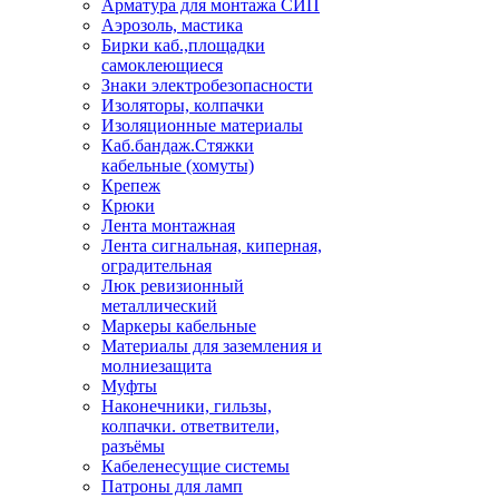
Арматура для монтажа СИП
Аэрозоль, мастика
Бирки каб.,площадки
самоклеющиеся
Знаки электробезопасности
Изоляторы, колпачки
Изоляционные материалы
Каб.бандаж.Стяжки
кабельные (хомуты)
Крепеж
Крюки
Лента монтажная
Лента сигнальная, киперная,
оградительная
Люк ревизионный
металлический
Маркеры кабельные
Материалы для заземления и
молниезащита
Муфты
Наконечники, гильзы,
колпачки. ответвители,
разъёмы
Кабеленесущие системы
Патроны для ламп