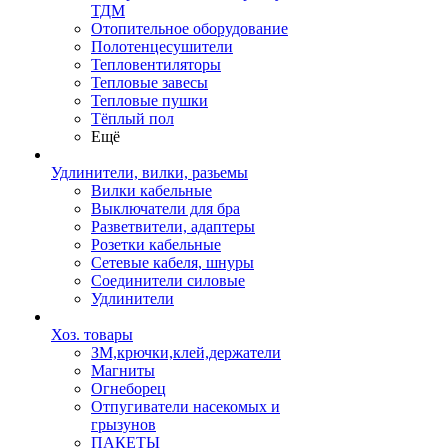
ТДМ
Отопительное оборудование
Полотенцесушители
Тепловентиляторы
Тепловые завесы
Тепловые пушки
Тёплый пол
Ещё
Удлинители, вилки, разьемы
Вилки кабельные
Выключатели для бра
Разветвители, адаптеры
Розетки кабельные
Сетевые кабеля, шнуры
Соединители силовые
Удлинители
Хоз. товары
ЗМ,крючки,клей,держатели
Магниты
Огнеборец
Отпугиватели насекомых и
грызунов
ПАКЕТЫ