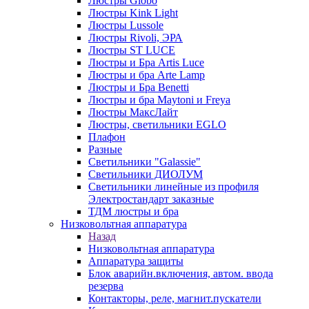
Люстры Globo
Люстры Kink Light
Люстры Lussole
Люстры Rivoli, ЭРА
Люстры ST LUCE
Люстры и Бра Artis Luce
Люстры и бра Arte Lamp
Люстры и Бра Benetti
Люстры и бра Maytoni и Freya
Люстры МаксЛайт
Люстры, светильники EGLO
Плафон
Разные
Светильники "Galassie"
Светильники ДИОЛУМ
Светильники линейные из профиля
Электростандарт заказные
ТДМ люстры и бра
Низковольтная аппаратура
Назад
Низковольтная аппаратура
Аппаратура защиты
Блок аварийн.включения, автом. ввода
резерва
Контакторы, реле, магнит.пускатели