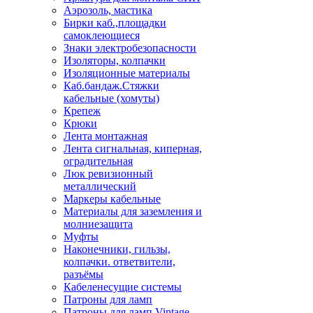
Аэрозоль, мастика
Бирки каб.,площадки
самоклеющиеся
Знаки электробезопасности
Изоляторы, колпачки
Изоляционные материалы
Каб.бандаж.Стяжки
кабельные (хомуты)
Крепеж
Крюки
Лента монтажная
Лента сигнальная, киперная,
оградительная
Люк ревизионный
металлический
Маркеры кабельные
Материалы для заземления и
молниезащита
Муфты
Наконечники, гильзы,
колпачки. ответвители,
разъёмы
Кабеленесущие системы
Патроны для ламп
Патроны для ламп Vintage