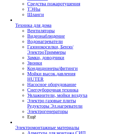
Средства пожаротушения
ТЭНы
Шланги
Техника для дома
Вентиляторы
Видеонаблюдение
Водонагреватели
Газонокосилки, Бензо/
ЭлектроТриммеры
Замки, доводчики
Звонки
Кондиционеры/фитинги
Мойки высок.давления
HUTER
Насосное оборудование
Снегоуборочная техника
Увлажнители, мойки воздуха
Электро газовые плиты
Редукторы Эл.нагреватели
Электрогенераторы
Ещё
Электромонтажные материалы
Арматура для монтажа СИП