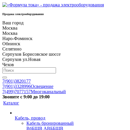
Продажа электрооборудования
Ваш город
Москва
Москва
Наро-Фоминск
Обнинск
Селятино
Серпухов Борисовское шоссе
Серпухов ул.Новая
Чехов
7(901)3820177
7(901)3328996
Освещение
7(499)7077157
Многоканальный
Звоните с 9:00 до 19:00
Каталог
Кабель, провод
Кабель бронированный
ВбБШВ АВББШВ