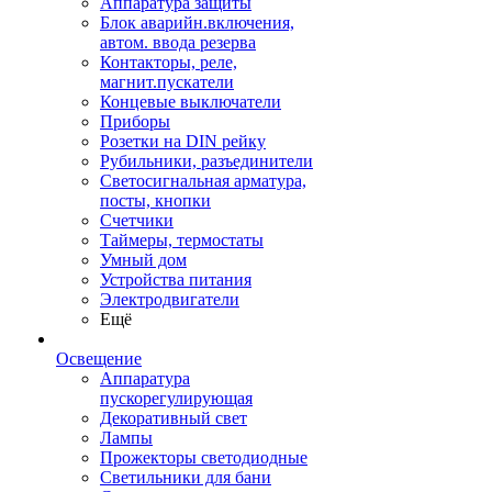
Аппаратура защиты
Блок аварийн.включения,
автом. ввода резерва
Контакторы, реле,
магнит.пускатели
Концевые выключатели
Приборы
Розетки на DIN рейку
Рубильники, разъединители
Светосигнальная арматура,
посты, кнопки
Счетчики
Таймеры, термостаты
Умный дом
Устройства питания
Электродвигатели
Ещё
Освещение
Аппаратура
пускорегулирующая
Декоративный свет
Лампы
Прожекторы светодиодные
Светильники для бани