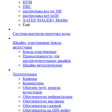
НУМ
ПВС
распродажа все по 100
распродажа всё по50
ХАГЕР (HAGER), Moeller
Ещё
Система контроля протечки воды
Шкафы, пластиковые боксы,
аксессуары
Боксы пластиковые
Принадлежности для
распределительных шкафов
Шкафы металлические
Теплотехника
Камины
Конвекторы
Обогрев труб, кровли,
водостоков
Обогреватели инфрактасные
Обогреватели масляные
Обогреватель газовый
Обогреватель на DIN-рейку