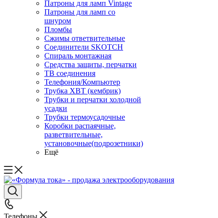
Патроны для ламп Vintage
Патроны для ламп со
шнуром
Пломбы
Сжимы ответвительные
Соединители SKOTCH
Спираль монтажная
Средства защиты, перчатки
ТВ соединения
Телефония/Компьютер
Трубка ХВТ (кембрик)
Трубки и перчатки холодной
усадки
Трубки термоусадочные
Коробки распаячные,
разветвительные,
установочные(подрозетники)
Ещё
Телефоны