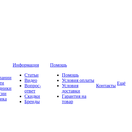
Информация
Помощь
Статьи
Помощь
пании
Видео
Условия оплаты
ти
Ещё
Вопрос-
Условия
Контакты
дники
ответ
доставки
сии
Скидки
Гарантия на
ика
Бренды
товар