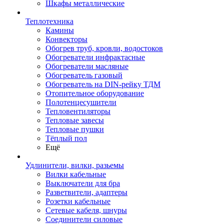
Шкафы металлические
Теплотехника
Камины
Конвекторы
Обогрев труб, кровли, водостоков
Обогреватели инфрактасные
Обогреватели масляные
Обогреватель газовый
Обогреватель на DIN-рейку ТДМ
Отопительное оборудование
Полотенцесушители
Тепловентиляторы
Тепловые завесы
Тепловые пушки
Тёплый пол
Ещё
Удлинители, вилки, разьемы
Вилки кабельные
Выключатели для бра
Разветвители, адаптеры
Розетки кабельные
Сетевые кабеля, шнуры
Соединители силовые