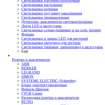
Светильники Настенно-потолочные
Светильники настольные
Светильники ночники
Светильники под лампу накаливания
Светильники промышленные
Детекторы, выключатели светоконтрольные
Лента LED и аксессуары
Светильники садово-парковые и на солн. батарее
Фонари
Светильники и лампы LED для растений
Светильники светодиод.для лестниц
Светильники трековые, шинопровод и аксессуары
Ещё
Розетки и выключатели
ABB
BERKER
LEGRAND
SIMON
SYSTEME ELECTRIC (Schneider)
Блоки электроустановочные
Веркель Швеция
ГУСИ Серия
Распродажа розетки и выключатели
РЕТРО