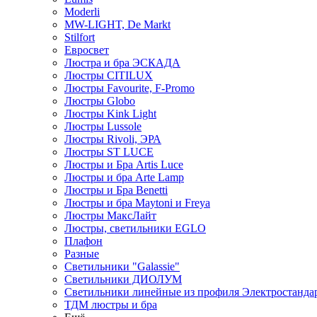
Moderli
MW-LIGHT, De Markt
Stilfort
Евросвет
Люстра и бра ЭСКАДА
Люстры CITILUX
Люстры Favourite, F-Promo
Люстры Globo
Люстры Kink Light
Люстры Lussole
Люстры Rivoli, ЭРА
Люстры ST LUCE
Люстры и Бра Artis Luce
Люстры и бра Arte Lamp
Люстры и Бра Benetti
Люстры и бра Maytoni и Freya
Люстры МаксЛайт
Люстры, светильники EGLO
Плафон
Разные
Светильники "Galassie"
Светильники ДИОЛУМ
Светильники линейные из профиля Электростандар
ТДМ люстры и бра