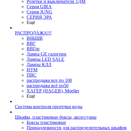
Розетки и выключатели ТДМ
Серия GIRA
Серия JUNG
СЕРИЯ ЭРА
Ещё
РАСПРОДАЖА!!!
ВбБШВ
ВВГ
ВВГнг
Лампа GE галогенн
Лампы LED SALE
Лампы КЛЛ
НУМ
ПВС
распродажа все по 100
распродажа всё по50
ХАГЕР (HAGER), Moeller
Ещё
Система контроля протечки воды
Шкафы, пластиковые боксы, аксессуары
Боксы пластиковые
Принадлежности для распределительных шкафов