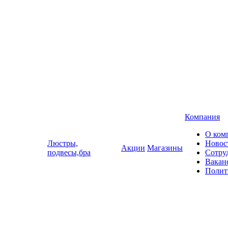
Компания
О ком
Люстры,
Новос
Акции
Магазины
подвесы,бра
Сотру
Вакан
Полит