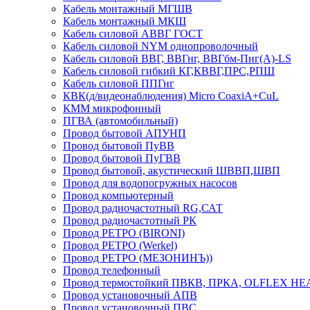
Кабель монтажный МГШВ
Кабель монтажный МКШ
Кабель силовой АВВГ ГОСТ
Кабель силовой NYM однопроволочный
Кабель силовой ВВГ, ВВГнг, ВВГбм-Пнг(А)-LS
Кабель силовой гибкий КГ,КВВГ,ПРС,РПШ
Кабель силовой ППГнг
КВК(д/видеонаблюдения) Micro CoaxiA+CuL
КММ микрофонный
ПГВА (автомобильный)
Провод бытовой АПУНП
Провод бытовой ПуВВ
Провод бытовой ПуГВВ
Провод бытовой, акустический ШВВП,ШВП
Провод для водопогружных насосов
Провод компьютерный
Провод радиочастотный RG,САТ
Провод радиочастотный РК
Провод РЕТРО (BIRONI)
Провод РЕТРО (Werkel)
Провод РЕТРО (МЕЗОНИНЪ))
Провод телефонный
Провод термостойкий ПВКВ, ПРКА, OLFLEX HE
Провод установочный АПВ
Провод установочный ПВС