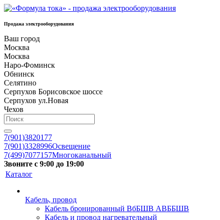
Продажа электрооборудования
Ваш город
Москва
Москва
Наро-Фоминск
Обнинск
Селятино
Серпухов Борисовское шоссе
Серпухов ул.Новая
Чехов
7(901)3820177
7(901)3328996
Освещение
7(499)7077157
Многоканальный
Звоните с 9:00 до 19:00
Каталог
Кабель, провод
Кабель бронированный ВбБШВ АВББШВ
Кабель и провод нагревательный