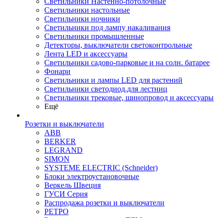
Светильники Настенно-потолочные
Светильники настольные
Светильники ночники
Светильники под лампу накаливания
Светильники промышленные
Детекторы, выключатели светоконтрольные
Лента LED и аксессуары
Светильники садово-парковые и на солн. батарее
Фонари
Светильники и лампы LED для растений
Светильники светодиод.для лестниц
Светильники трековые, шинопровод и аксессуары
Ещё
Розетки и выключатели
ABB
BERKER
LEGRAND
SIMON
SYSTEME ELECTRIC (Schneider)
Блоки электроустановочные
Веркель Швеция
ГУСИ Серия
Распродажа розетки и выключатели
РЕТРО