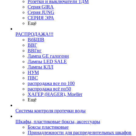
Розетки и выключатели ТДМ
Серия GIRA
Серия JUNG
СЕРИЯ ЭРА
Ещё
РАСПРОДАЖА!!!
ВбБШВ
ВВГ
ВВГнг
Лампа GE галогенн
Лампы LED SALE
Лампы КЛЛ
НУМ
ПВС
распродажа все по 100
распродажа всё по50
ХАГЕР (HAGER), Moeller
Ещё
Система контроля протечки воды
Шкафы, пластиковые боксы, аксессуары
Боксы пластиковые
Принадлежности для распределительных шкафов