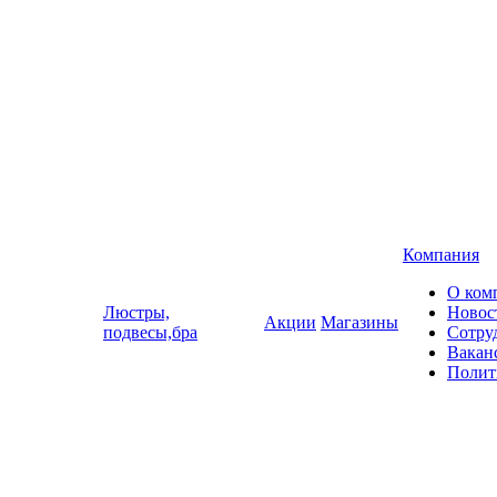
Компания
О ком
Люстры,
Новос
Акции
Магазины
подвесы,бра
Сотру
Вакан
Полит