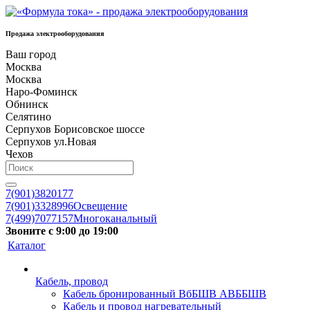
Продажа электрооборудования
Ваш город
Москва
Москва
Наро-Фоминск
Обнинск
Селятино
Серпухов Борисовское шоссе
Серпухов ул.Новая
Чехов
7(901)3820177
7(901)3328996
Освещение
7(499)7077157
Многоканальный
Звоните с 9:00 до 19:00
Каталог
Кабель, провод
Кабель бронированный ВбБШВ АВББШВ
Кабель и провод нагревательный