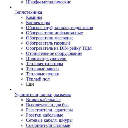
Шкафы металлические
Теплотехника
Камины
Конвекторы
Обогрев труб, кровли, водостоков
Обогреватели инфрактасные
Обогреватели масляные
Обогреватель газовый
Обогреватель на DIN-рейку ТДМ
Отопительное оборудование
Полотенцесушители
Тепловентиляторы
Тепловые завесы
Тепловые пушки
Тёплый пол
Ещё
Удлинители, вилки, разьемы
Вилки кабельные
Выключатели для бра
Разветвители, адаптеры
Розетки кабельные
Сетевые кабеля, шнуры
Соединители силовые