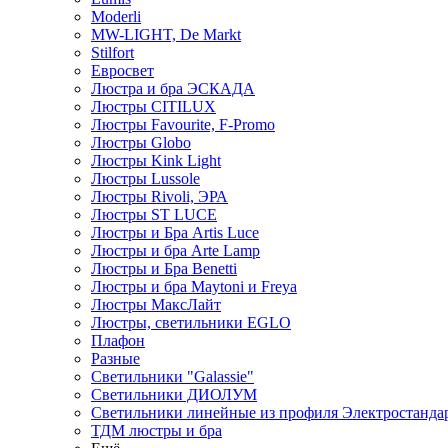
Moderli
MW-LIGHT, De Markt
Stilfort
Евросвет
Люстра и бра ЭСКАДА
Люстры CITILUX
Люстры Favourite, F-Promo
Люстры Globo
Люстры Kink Light
Люстры Lussole
Люстры Rivoli, ЭРА
Люстры ST LUCE
Люстры и Бра Artis Luce
Люстры и бра Arte Lamp
Люстры и Бра Benetti
Люстры и бра Maytoni и Freya
Люстры МаксЛайт
Люстры, светильники EGLO
Плафон
Разные
Светильники "Galassie"
Светильники ДИОЛУМ
Светильники линейные из профиля Электростандар
ТДМ люстры и бра