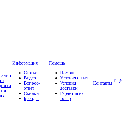
Информация
Помощь
Статьи
Помощь
пании
Видео
Условия оплаты
ти
Ещё
Вопрос-
Условия
Контакты
дники
ответ
доставки
сии
Скидки
Гарантия на
ика
Бренды
товар