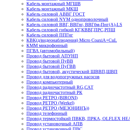
Кабель монтажный МГШВ
Кабель монтажный МКШ
Кабель силовой АВВГ ГОСТ
Кабель силовой NYM однопроволочный
Кабель силовой ВВГ, ВВГнг, ВВГбм-Пнг(А)-LS
Кабель силовой гибкий КГ,КВВГ,ПРС,РПШ
Кабель силовой ППГнг
КВК(д/видеонаблюдения) Micro CoaxiA+CuL
КММ микрофонный
ПГВА (автомобильный)
Провод бытовой АПУНП
Провод бытовой ПуВВ
Провод бытовой ПуГВВ
Провод бытовой, акустический ШВВП,ШВП
Провод для водопогружных насосов
Провод компьютерный
Провод радиочастотный RG,САТ
Провод радиочастотный РК
Провод РЕТРО (BIRONI)
Провод РЕТРО (Werkel)
Провод РЕТРО (МЕЗОНИНЪ))
Провод телефонный
Провод термостойкий ПВКВ, ПРКА, OLFLEX HE
Провод установочный АПВ
Провод установочный ПВС