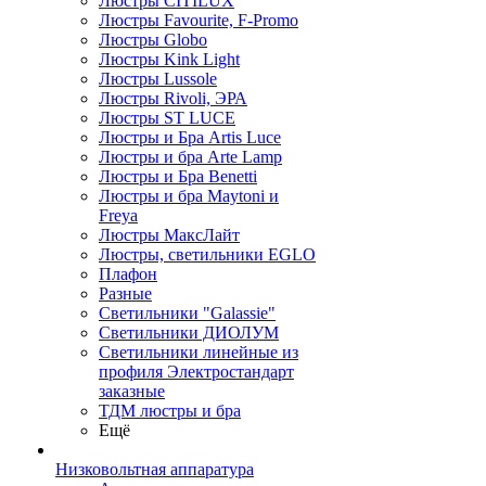
Люстры CITILUX
Люстры Favourite, F-Promo
Люстры Globo
Люстры Kink Light
Люстры Lussole
Люстры Rivoli, ЭРА
Люстры ST LUCE
Люстры и Бра Artis Luce
Люстры и бра Arte Lamp
Люстры и Бра Benetti
Люстры и бра Maytoni и
Freya
Люстры МаксЛайт
Люстры, светильники EGLO
Плафон
Разные
Светильники "Galassie"
Светильники ДИОЛУМ
Светильники линейные из
профиля Электростандарт
заказные
ТДМ люстры и бра
Ещё
Низковольтная аппаратура