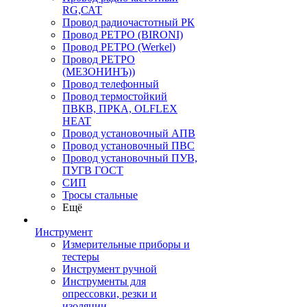
RG,САТ
Провод радиочастотный РК
Провод РЕТРО (BIRONI)
Провод РЕТРО (Werkel)
Провод РЕТРО
(МЕЗОНИНЪ))
Провод телефонный
Провод термостойкий
ПВКВ, ПРКА, OLFLEX
HEAT
Провод установочный АПВ
Провод установочный ПВС
Провод установочный ПУВ,
ПУГВ ГОСТ
СИП
Тросы стальные
Ещё
Инструмент
Измерительные приборы и
тестеры
Инструмент ручной
Инструменты для
опрессовки, резки и
изоляции