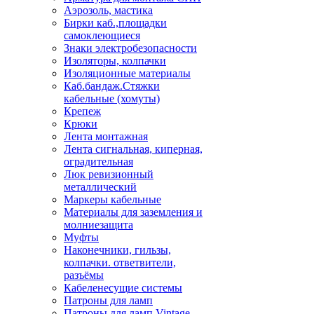
Аэрозоль, мастика
Бирки каб.,площадки
самоклеющиеся
Знаки электробезопасности
Изоляторы, колпачки
Изоляционные материалы
Каб.бандаж.Стяжки
кабельные (хомуты)
Крепеж
Крюки
Лента монтажная
Лента сигнальная, киперная,
оградительная
Люк ревизионный
металлический
Маркеры кабельные
Материалы для заземления и
молниезащита
Муфты
Наконечники, гильзы,
колпачки. ответвители,
разъёмы
Кабеленесущие системы
Патроны для ламп
Патроны для ламп Vintage