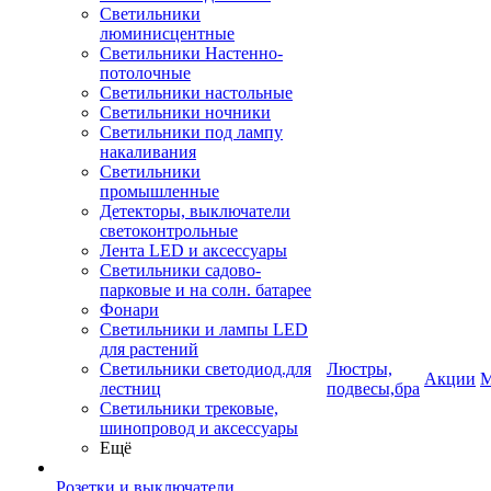
Светильники
люминисцентные
Светильники Настенно-
потолочные
Светильники настольные
Светильники ночники
Светильники под лампу
накаливания
Светильники
промышленные
Детекторы, выключатели
светоконтрольные
Лента LED и аксессуары
Светильники садово-
парковые и на солн. батарее
Фонари
Светильники и лампы LED
для растений
Светильники светодиод.для
Люстры,
Акции
М
лестниц
подвесы,бра
Светильники трековые,
шинопровод и аксессуары
Ещё
Розетки и выключатели