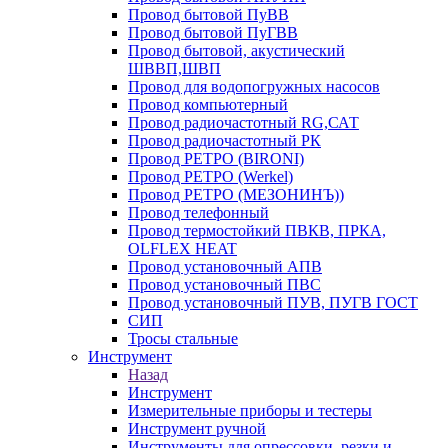
Провод бытовой ПуВВ
Провод бытовой ПуГВВ
Провод бытовой, акустический
ШВВП,ШВП
Провод для водопогружных насосов
Провод компьютерный
Провод радиочастотный RG,САТ
Провод радиочастотный РК
Провод РЕТРО (BIRONI)
Провод РЕТРО (Werkel)
Провод РЕТРО (МЕЗОНИНЪ))
Провод телефонный
Провод термостойкий ПВКВ, ПРКА,
OLFLEX HEAT
Провод установочный АПВ
Провод установочный ПВС
Провод установочный ПУВ, ПУГВ ГОСТ
СИП
Тросы стальные
Инструмент
Назад
Инструмент
Измерительные приборы и тестеры
Инструмент ручной
Инструменты для опрессовки, резки и