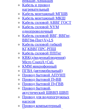
ВбБШВ АВББШВ
Кабель и провод
нагревательный
Кабель монтажный МГШВ
Кабель монтажный МКШ
Кабель силовой АВВГ ГОСТ
Кабель силовой NYM
однопроволочный
Кабель силовой ВВГ, ВВГнг,
ВВГбм-Пнг(А)-LS
Кабель силовой гибкий
КГ,КВВГ,ПРС,РПШ
Кабель силовой ППГнг
КВК(д/видеонаблюдения)
Micro CoaxiA+CuL
КММ микрофонный
ПГВА (автомобильный)
Провод бытовой АПУНП
Провод бытовой ПуВВ
Провод бытовой ПуГВВ
Провод бытовой,
акустический ШВВП,ШВП
Провод для водопогружных
насосов
Провод компьютерный