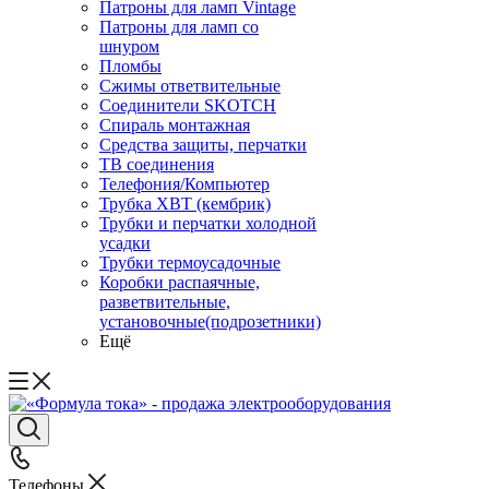
Патроны для ламп Vintage
Патроны для ламп со
шнуром
Пломбы
Сжимы ответвительные
Соединители SKOTCH
Спираль монтажная
Средства защиты, перчатки
ТВ соединения
Телефония/Компьютер
Трубка ХВТ (кембрик)
Трубки и перчатки холодной
усадки
Трубки термоусадочные
Коробки распаячные,
разветвительные,
установочные(подрозетники)
Ещё
Телефоны