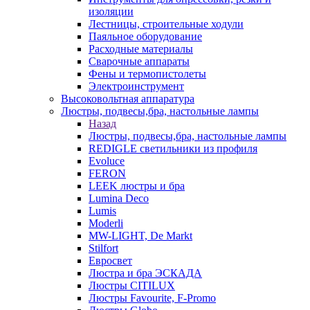
изоляции
Лестницы, строительные ходули
Паяльное оборудование
Расходные материалы
Сварочные аппараты
Фены и термопистолеты
Электроинструмент
Высоковольтная аппаратура
Люстры, подвесы,бра, настольные лампы
Назад
Люстры, подвесы,бра, настольные лампы
REDIGLE светильники из профиля
Evoluce
FERON
LEEK люстры и бра
Lumina Deco
Lumis
Moderli
MW-LIGHT, De Markt
Stilfort
Евросвет
Люстра и бра ЭСКАДА
Люстры CITILUX
Люстры Favourite, F-Promo