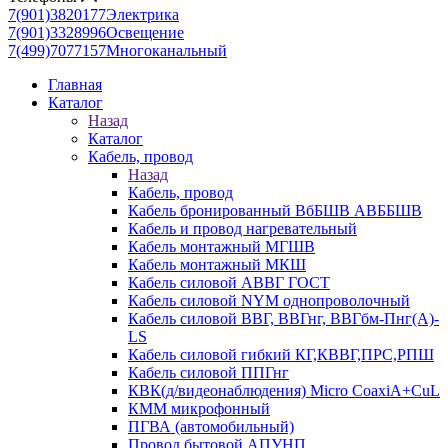
7(901)3820177
Электрика
7(901)3328996
Освещение
7(499)7077157
Многоканальный
Главная
Каталог
Назад
Каталог
Кабель, провод
Назад
Кабель, провод
Кабель бронированный ВбБШВ АВББШВ
Кабель и провод нагревательный
Кабель монтажный МГШВ
Кабель монтажный МКШ
Кабель силовой АВВГ ГОСТ
Кабель силовой NYM однопроволочный
Кабель силовой ВВГ, ВВГнг, ВВГбм-Пнг(А)-
LS
Кабель силовой гибкий КГ,КВВГ,ПРС,РПШ
Кабель силовой ППГнг
КВК(д/видеонаблюдения) Micro CoaxiA+CuL
КММ микрофонный
ПГВА (автомобильный)
Провод бытовой АПУНП