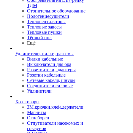
Обогреватель на DIN-рейку
ТДМ
Отопительное оборудование
Полотенцесушители
Тепловентиляторы
Тепловые завесы
Тепловые пушки
Тёплый пол
Ещё
Удлинители, вилки, разьемы
Вилки кабельные
Выключатели для бра
Разветвители, адаптеры
Розетки кабельные
Сетевые кабеля, шнуры
Соединители силовые
Удлинители
Хоз. товары
ЗМ,крючки,клей,держатели
Магниты
Огнеборец
Отпугиватели насекомых и
грызунов