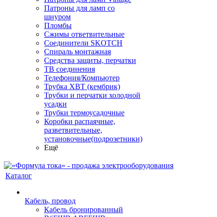
Патроны для ламп со
шнуром
Пломбы
Сжимы ответвительные
Соединители SKOTCH
Спираль монтажная
Средства защиты, перчатки
ТВ соединения
Телефония/Компьютер
Трубка ХВТ (кембрик)
Трубки и перчатки холодной
усадки
Трубки термоусадочные
Коробки распаячные,
разветвительные,
установочные(подрозетники)
Ещё
Каталог
Кабель, провод
Кабель бронированный