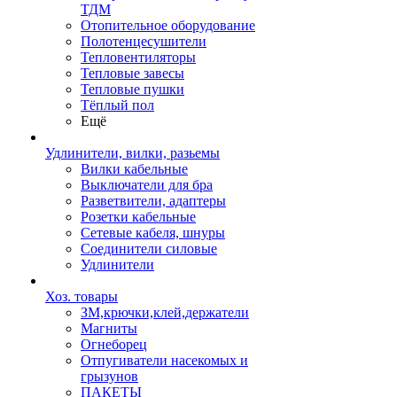
ТДМ
Отопительное оборудование
Полотенцесушители
Тепловентиляторы
Тепловые завесы
Тепловые пушки
Тёплый пол
Ещё
Удлинители, вилки, разьемы
Вилки кабельные
Выключатели для бра
Разветвители, адаптеры
Розетки кабельные
Сетевые кабеля, шнуры
Соединители силовые
Удлинители
Хоз. товары
ЗМ,крючки,клей,держатели
Магниты
Огнеборец
Отпугиватели насекомых и
грызунов
ПАКЕТЫ