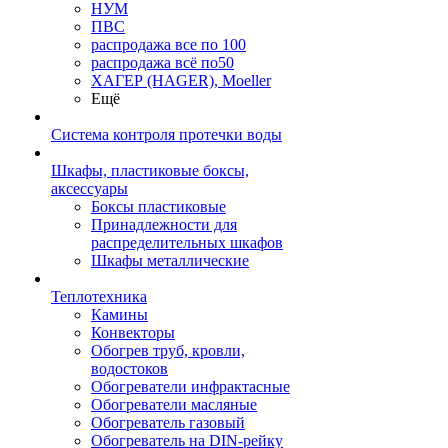
НУМ
ПВС
распродажа все по 100
распродажа всё по50
ХАГЕР (HAGER), Moeller
Ещё
Система контроля протечки воды
Шкафы, пластиковые боксы,
аксессуары
Боксы пластиковые
Принадлежности для
распределительных шкафов
Шкафы металлические
Теплотехника
Камины
Конвекторы
Обогрев труб, кровли,
водостоков
Обогреватели инфрактасные
Обогреватели масляные
Обогреватель газовый
Обогреватель на DIN-рейку