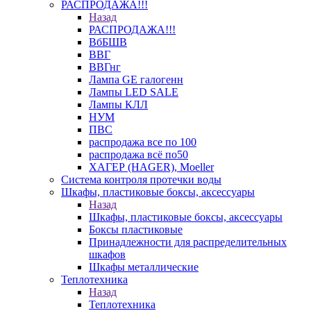
РАСПРОДАЖА!!!
Назад
РАСПРОДАЖА!!!
ВбБШВ
ВВГ
ВВГнг
Лампа GE галогенн
Лампы LED SALE
Лампы КЛЛ
НУМ
ПВС
распродажа все по 100
распродажа всё по50
ХАГЕР (HAGER), Moeller
Система контроля протечки воды
Шкафы, пластиковые боксы, аксессуары
Назад
Шкафы, пластиковые боксы, аксессуары
Боксы пластиковые
Принадлежности для распределительных
шкафов
Шкафы металлические
Теплотехника
Назад
Теплотехника