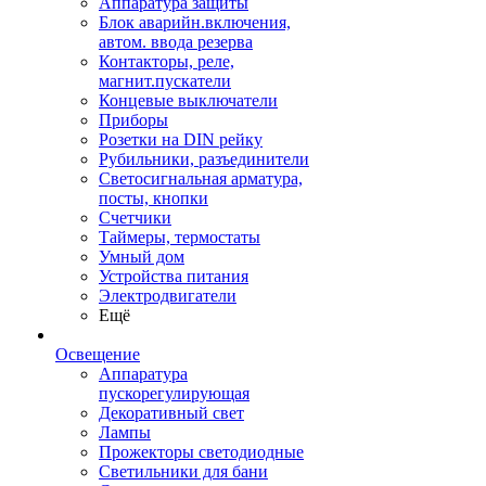
Аппаратура защиты
Блок аварийн.включения,
автом. ввода резерва
Контакторы, реле,
магнит.пускатели
Концевые выключатели
Приборы
Розетки на DIN рейку
Рубильники, разъединители
Светосигнальная арматура,
посты, кнопки
Счетчики
Таймеры, термостаты
Умный дом
Устройства питания
Электродвигатели
Ещё
Освещение
Аппаратура
пускорегулирующая
Декоративный свет
Лампы
Прожекторы светодиодные
Светильники для бани