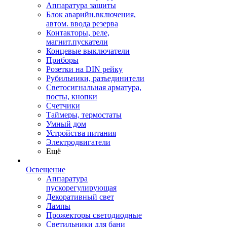
Аппаратура защиты
Блок аварийн.включения,
автом. ввода резерва
Контакторы, реле,
магнит.пускатели
Концевые выключатели
Приборы
Розетки на DIN рейку
Рубильники, разъединители
Светосигнальная арматура,
посты, кнопки
Счетчики
Таймеры, термостаты
Умный дом
Устройства питания
Электродвигатели
Ещё
Освещение
Аппаратура
пускорегулирующая
Декоративный свет
Лампы
Прожекторы светодиодные
Светильники для бани