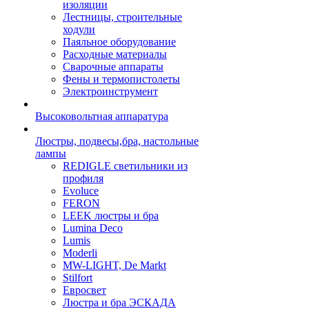
изоляции
Лестницы, строительные
ходули
Паяльное оборудование
Расходные материалы
Сварочные аппараты
Фены и термопистолеты
Электроинструмент
Высоковольтная аппаратура
Люстры, подвесы,бра, настольные
лампы
REDIGLE светильники из
профиля
Evoluce
FERON
LEEK люстры и бра
Lumina Deco
Lumis
Moderli
MW-LIGHT, De Markt
Stilfort
Евросвет
Люстра и бра ЭСКАДА