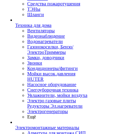
Средства пожаротушения
ТЭНы
Шланги
Техника для дома
Вентиляторы
Видеонаблюдение
Водонагреватели
Газонокосилки, Бензо/
ЭлектроТриммеры
Замки, доводчики
Звонки
Кондиционеры/фитинги
Мойки высок.давления
HUTER
Насосное оборудование
Снегоуборочная техника
Увлажнители, мойки воздуха
Электро газовые плиты
Редукторы Эл.нагреватели
Электрогенераторы
Ещё
Электромонтажные материалы
Арматура для монтажа СИП