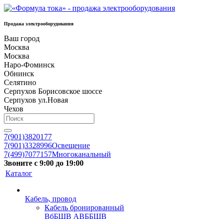
Продажа электрооборудования
Ваш город
Москва
Москва
Наро-Фоминск
Обнинск
Селятино
Серпухов Борисовское шоссе
Серпухов ул.Новая
Чехов
7(901)3820177
7(901)3328996
Освещение
7(499)7077157
Многоканальный
Звоните с 9:00 до 19:00
Каталог
Кабель, провод
Кабель бронированный
ВбБШВ АВББШВ