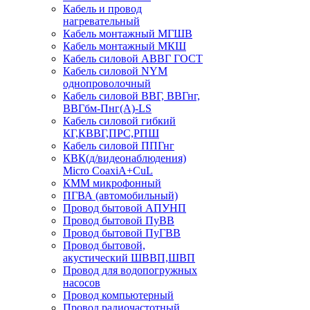
Кабель и провод
нагревательный
Кабель монтажный МГШВ
Кабель монтажный МКШ
Кабель силовой АВВГ ГОСТ
Кабель силовой NYM
однопроволочный
Кабель силовой ВВГ, ВВГнг,
ВВГбм-Пнг(А)-LS
Кабель силовой гибкий
КГ,КВВГ,ПРС,РПШ
Кабель силовой ППГнг
КВК(д/видеонаблюдения)
Micro CoaxiA+CuL
КММ микрофонный
ПГВА (автомобильный)
Провод бытовой АПУНП
Провод бытовой ПуВВ
Провод бытовой ПуГВВ
Провод бытовой,
акустический ШВВП,ШВП
Провод для водопогружных
насосов
Провод компьютерный
Провод радиочастотный