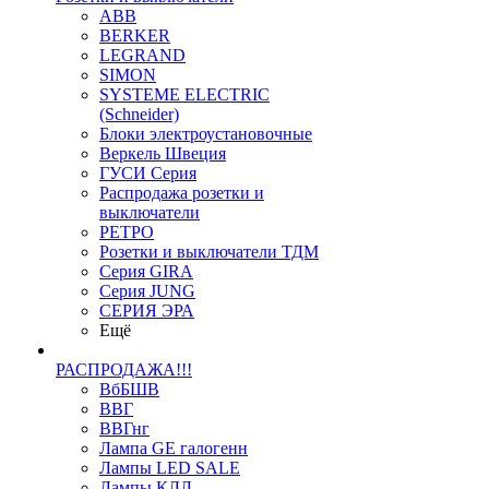
ABB
BERKER
LEGRAND
SIMON
SYSTEME ELECTRIC
(Schneider)
Блоки электроустановочные
Веркель Швеция
ГУСИ Серия
Распродажа розетки и
выключатели
РЕТРО
Розетки и выключатели ТДМ
Серия GIRA
Серия JUNG
СЕРИЯ ЭРА
Ещё
РАСПРОДАЖА!!!
ВбБШВ
ВВГ
ВВГнг
Лампа GE галогенн
Лампы LED SALE
Лампы КЛЛ