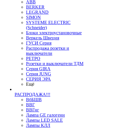
ABB
BERKER
LEGRAND
SIMON
SYSTEME ELECTRIC
(Schneider)
Блоки электроустановочные
Веркель Швеция
ГУСИ Серия
Распродажа розетки и
выключатели
РЕТРО
Розетки и выключатели ТДМ
Серия GIRA
Серия JUNG
СЕРИЯ ЭРА
Ещё
РАСПРОДАЖА!!!
ВбБШВ
ВВГ
ВВГнг
Лампа GE галогенн
Лампы LED SALE
Лампы КЛЛ