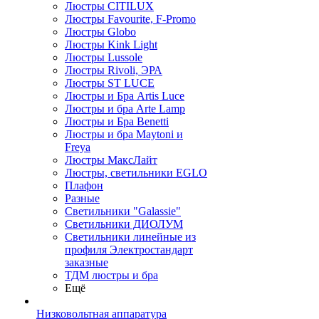
Люстры CITILUX
Люстры Favourite, F-Promo
Люстры Globo
Люстры Kink Light
Люстры Lussole
Люстры Rivoli, ЭРА
Люстры ST LUCE
Люстры и Бра Artis Luce
Люстры и бра Arte Lamp
Люстры и Бра Benetti
Люстры и бра Maytoni и
Freya
Люстры МаксЛайт
Люстры, светильники EGLO
Плафон
Разные
Светильники "Galassie"
Светильники ДИОЛУМ
Светильники линейные из
профиля Электростандарт
заказные
ТДМ люстры и бра
Ещё
Низковольтная аппаратура