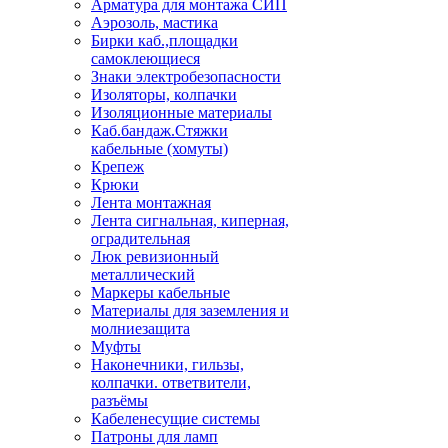
Арматура для монтажа СИП
Аэрозоль, мастика
Бирки каб.,площадки
самоклеющиеся
Знаки электробезопасности
Изоляторы, колпачки
Изоляционные материалы
Каб.бандаж.Стяжки
кабельные (хомуты)
Крепеж
Крюки
Лента монтажная
Лента сигнальная, киперная,
оградительная
Люк ревизионный
металлический
Маркеры кабельные
Материалы для заземления и
молниезащита
Муфты
Наконечники, гильзы,
колпачки. ответвители,
разъёмы
Кабеленесущие системы
Патроны для ламп