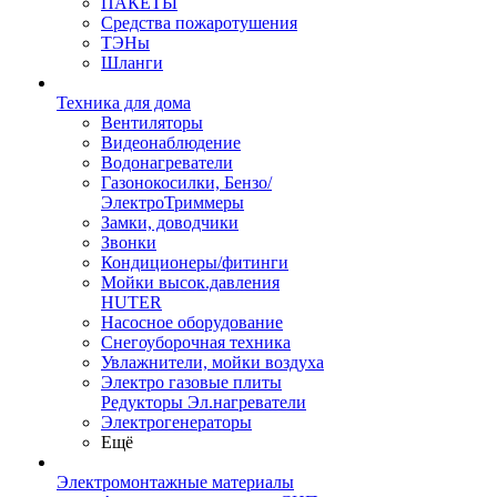
ПАКЕТЫ
Средства пожаротушения
ТЭНы
Шланги
Техника для дома
Вентиляторы
Видеонаблюдение
Водонагреватели
Газонокосилки, Бензо/
ЭлектроТриммеры
Замки, доводчики
Звонки
Кондиционеры/фитинги
Мойки высок.давления
HUTER
Насосное оборудование
Снегоуборочная техника
Увлажнители, мойки воздуха
Электро газовые плиты
Редукторы Эл.нагреватели
Электрогенераторы
Ещё
Электромонтажные материалы