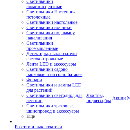
Светильники
люминисцентные
Светильники Настенно-
потолочные
Светильники настольные
Светильники ночники
Светильники под лампу
накаливания
Светильники
промышленные
Детекторы, выключатели
светоконтрольные
Лента LED и аксессуары
Светильники садово-
парковые и на солн. батарее
Фонари
Светильники и лампы LED
для растений
Светильники светодиод.для
Люстры,
Акции
М
лестниц
подвесы,бра
Светильники трековые,
шинопровод и аксессуары
Ещё
Розетки и выключатели