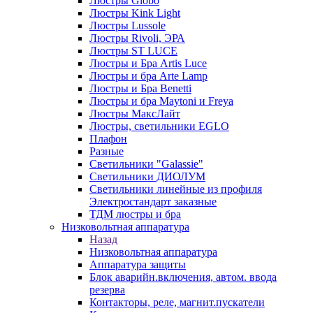
Люстры Globo
Люстры Kink Light
Люстры Lussole
Люстры Rivoli, ЭРА
Люстры ST LUCE
Люстры и Бра Artis Luce
Люстры и бра Arte Lamp
Люстры и Бра Benetti
Люстры и бра Maytoni и Freya
Люстры МаксЛайт
Люстры, светильники EGLO
Плафон
Разные
Светильники "Galassie"
Светильники ДИОЛУМ
Светильники линейные из профиля
Электростандарт заказные
ТДМ люстры и бра
Низковольтная аппаратура
Назад
Низковольтная аппаратура
Аппаратура защиты
Блок аварийн.включения, автом. ввода
резерва
Контакторы, реле, магнит.пускатели