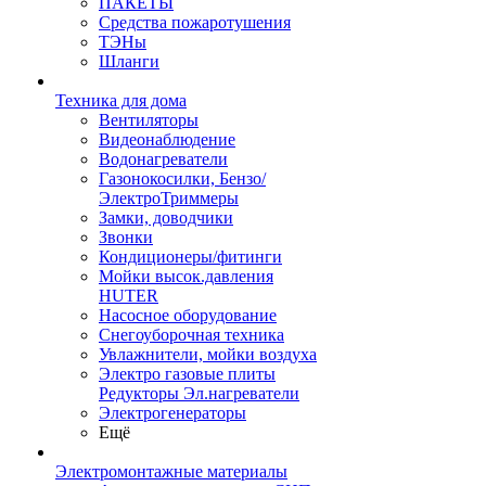
ПАКЕТЫ
Средства пожаротушения
ТЭНы
Шланги
Техника для дома
Вентиляторы
Видеонаблюдение
Водонагреватели
Газонокосилки, Бензо/
ЭлектроТриммеры
Замки, доводчики
Звонки
Кондиционеры/фитинги
Мойки высок.давления
HUTER
Насосное оборудование
Снегоуборочная техника
Увлажнители, мойки воздуха
Электро газовые плиты
Редукторы Эл.нагреватели
Электрогенераторы
Ещё
Электромонтажные материалы