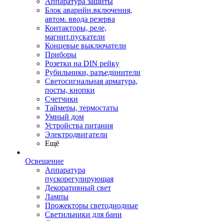
Аппаратура защиты
Блок аварийн.включения,
автом. ввода резерва
Контакторы, реле,
магнит.пускатели
Концевые выключатели
Приборы
Розетки на DIN рейку
Рубильники, разъединители
Светосигнальная арматура,
посты, кнопки
Счетчики
Таймеры, термостаты
Умный дом
Устройства питания
Электродвигатели
Ещё
Освещение
Аппаратура
пускорегулирующая
Декоративный свет
Лампы
Прожекторы светодиодные
Светильники для бани