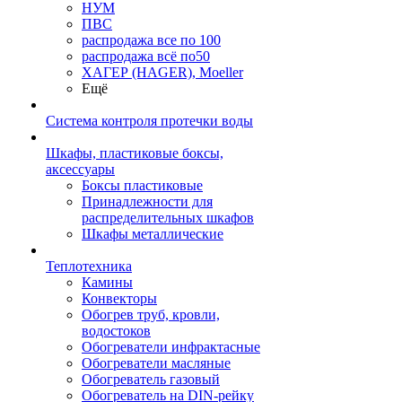
НУМ
ПВС
распродажа все по 100
распродажа всё по50
ХАГЕР (HAGER), Moeller
Ещё
Система контроля протечки воды
Шкафы, пластиковые боксы,
аксессуары
Боксы пластиковые
Принадлежности для
распределительных шкафов
Шкафы металлические
Теплотехника
Камины
Конвекторы
Обогрев труб, кровли,
водостоков
Обогреватели инфрактасные
Обогреватели масляные
Обогреватель газовый
Обогреватель на DIN-рейку