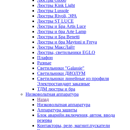
Люстры Globo
Люстры Kink Light
Люстры Lussole
Люстры Rivoli, ЭРА
Люстры ST LUCE
Люстры и Бра Artis Luce
Люстры и бра Arte Lamp
Люстры и Бра Benetti
Люстры и бра Maytoni и Freya
Люстры МаксЛайт
Люстры, светильники EGLO
Плафон
Разные
Светильники "Galassie"
Светильники ДИОЛУМ
Светильники линейные из профиля
Электростандарт заказные
ТДМ люстры и бра
Низковольтная аппаратура
Назад
Низковольтная аппаратура
Аппаратура защиты
Блок аварийн.включения, автом. ввода
резерва
Контакторы, реле, магнит.пускатели