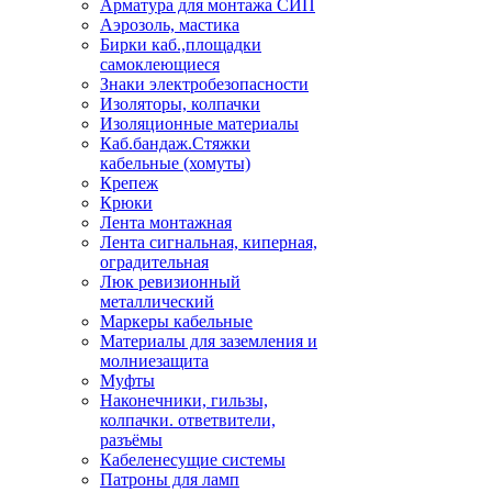
Арматура для монтажа СИП
Аэрозоль, мастика
Бирки каб.,площадки
самоклеющиеся
Знаки электробезопасности
Изоляторы, колпачки
Изоляционные материалы
Каб.бандаж.Стяжки
кабельные (хомуты)
Крепеж
Крюки
Лента монтажная
Лента сигнальная, киперная,
оградительная
Люк ревизионный
металлический
Маркеры кабельные
Материалы для заземления и
молниезащита
Муфты
Наконечники, гильзы,
колпачки. ответвители,
разъёмы
Кабеленесущие системы
Патроны для ламп