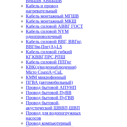
ВбБШВ АВББШВ
Кабель и провод
нагревательный
Кабель монтажный МГШВ
Кабель монтажный МКШ
Кабель силовой АВВГ ГОСТ
Кабель силовой NYM
однопроволочный
Кабель силовой ВВГ, ВВГнг,
ВВГбм-Пнг(А)-LS
Кабель силовой гибкий
КГ,КВВГ,ПРС,РПШ
Кабель силовой ППГнг
КВК(д/видеонаблюдения)
Micro CoaxiA+CuL
КММ микрофонный
ПГВА (автомобильный)
Провод бытовой АПУНП
Провод бытовой ПуВВ
Провод бытовой ПуГВВ
Провод бытовой,
акустический ШВВП,ШВП
Провод для водопогружных
насосов
Провод компьютерный