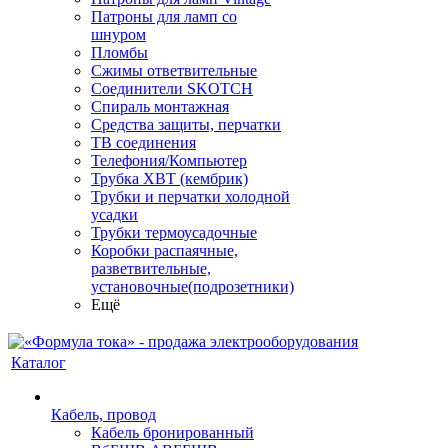
Патроны для ламп со
шнуром
Пломбы
Сжимы ответвительные
Соединители SKOTCH
Спираль монтажная
Средства защиты, перчатки
ТВ соединения
Телефония/Компьютер
Трубка ХВТ (кембрик)
Трубки и перчатки холодной
усадки
Трубки термоусадочные
Коробки распаячные,
разветвительные,
установочные(подрозетники)
Ещё
Каталог
Кабель, провод
Кабель бронированный