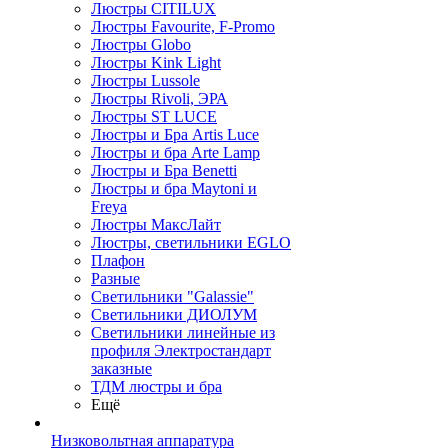
Люстры CITILUX
Люстры Favourite, F-Promo
Люстры Globo
Люстры Kink Light
Люстры Lussole
Люстры Rivoli, ЭРА
Люстры ST LUCE
Люстры и Бра Artis Luce
Люстры и бра Arte Lamp
Люстры и Бра Benetti
Люстры и бра Maytoni и
Freya
Люстры МаксЛайт
Люстры, светильники EGLO
Плафон
Разные
Светильники "Galassie"
Светильники ДИОЛУМ
Светильники линейные из
профиля Электростандарт
заказные
ТДМ люстры и бра
Ещё
Низковольтная аппаратура