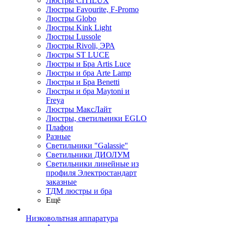
Люстры CITILUX
Люстры Favourite, F-Promo
Люстры Globo
Люстры Kink Light
Люстры Lussole
Люстры Rivoli, ЭРА
Люстры ST LUCE
Люстры и Бра Artis Luce
Люстры и бра Arte Lamp
Люстры и Бра Benetti
Люстры и бра Maytoni и
Freya
Люстры МаксЛайт
Люстры, светильники EGLO
Плафон
Разные
Светильники "Galassie"
Светильники ДИОЛУМ
Светильники линейные из
профиля Электростандарт
заказные
ТДМ люстры и бра
Ещё
Низковольтная аппаратура