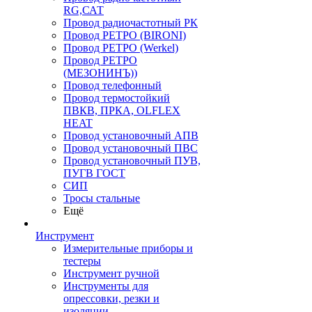
RG,САТ
Провод радиочастотный РК
Провод РЕТРО (BIRONI)
Провод РЕТРО (Werkel)
Провод РЕТРО
(МЕЗОНИНЪ))
Провод телефонный
Провод термостойкий
ПВКВ, ПРКА, OLFLEX
HEAT
Провод установочный АПВ
Провод установочный ПВС
Провод установочный ПУВ,
ПУГВ ГОСТ
СИП
Тросы стальные
Ещё
Инструмент
Измерительные приборы и
тестеры
Инструмент ручной
Инструменты для
опрессовки, резки и
изоляции