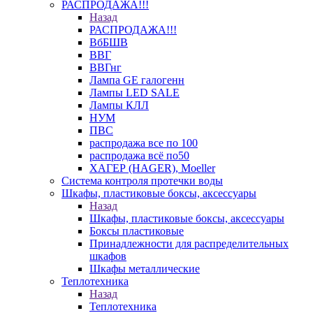
РАСПРОДАЖА!!!
Назад
РАСПРОДАЖА!!!
ВбБШВ
ВВГ
ВВГнг
Лампа GE галогенн
Лампы LED SALE
Лампы КЛЛ
НУМ
ПВС
распродажа все по 100
распродажа всё по50
ХАГЕР (HAGER), Moeller
Система контроля протечки воды
Шкафы, пластиковые боксы, аксессуары
Назад
Шкафы, пластиковые боксы, аксессуары
Боксы пластиковые
Принадлежности для распределительных
шкафов
Шкафы металлические
Теплотехника
Назад
Теплотехника