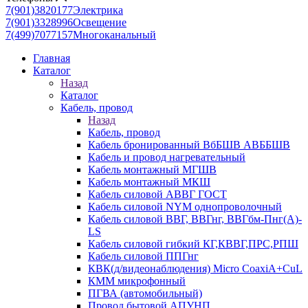
7(901)3820177
Электрика
7(901)3328996
Освещение
7(499)7077157
Многоканальный
Главная
Каталог
Назад
Каталог
Кабель, провод
Назад
Кабель, провод
Кабель бронированный ВбБШВ АВББШВ
Кабель и провод нагревательный
Кабель монтажный МГШВ
Кабель монтажный МКШ
Кабель силовой АВВГ ГОСТ
Кабель силовой NYM однопроволочный
Кабель силовой ВВГ, ВВГнг, ВВГбм-Пнг(А)-
LS
Кабель силовой гибкий КГ,КВВГ,ПРС,РПШ
Кабель силовой ППГнг
КВК(д/видеонаблюдения) Micro CoaxiA+CuL
КММ микрофонный
ПГВА (автомобильный)
Провод бытовой АПУНП