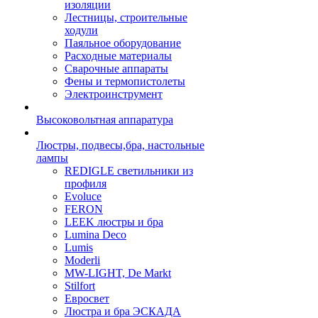
изоляции
Лестницы, строительные
ходули
Паяльное оборудование
Расходные материалы
Сварочные аппараты
Фены и термопистолеты
Электроинструмент
Высоковольтная аппаратура
Люстры, подвесы,бра, настольные
лампы
REDIGLE светильники из
профиля
Evoluce
FERON
LEEK люстры и бра
Lumina Deco
Lumis
Moderli
MW-LIGHT, De Markt
Stilfort
Евросвет
Люстра и бра ЭСКАДА