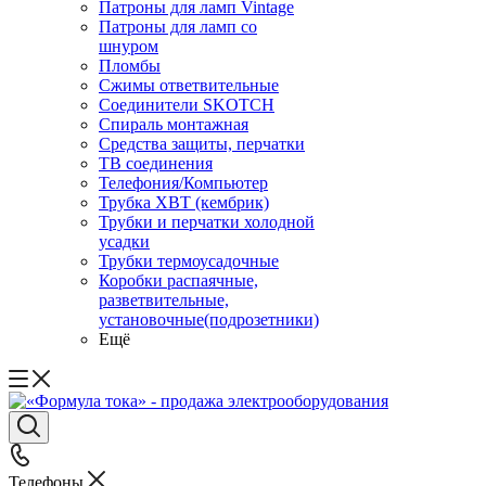
Патроны для ламп Vintage
Патроны для ламп со
шнуром
Пломбы
Сжимы ответвительные
Соединители SKOTCH
Спираль монтажная
Средства защиты, перчатки
ТВ соединения
Телефония/Компьютер
Трубка ХВТ (кембрик)
Трубки и перчатки холодной
усадки
Трубки термоусадочные
Коробки распаячные,
разветвительные,
установочные(подрозетники)
Ещё
Телефоны