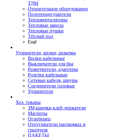
ТДМ
Отопительное оборудование
Полотенцесушители
Тепловентиляторы
Тепловые завесы
Тепловые пушки
Тёплый пол
Ещё
Удлинители, вилки, разьемы
Вилки кабельные
Выключатели для бра
Разветвители, адаптеры
Розетки кабельные
Сетевые кабеля, шнуры
Соединители силовые
Удлинители
Хоз. товары
ЗМ,крючки,клей,держатели
Магниты
Огнеборец
Отпугиватели насекомых и
грызунов
ПАКЕТЫ