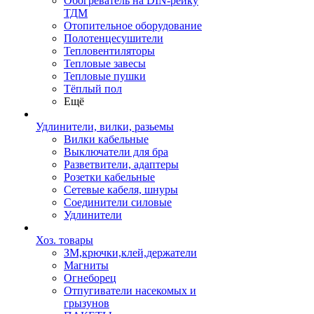
Обогреватель на DIN-рейку
ТДМ
Отопительное оборудование
Полотенцесушители
Тепловентиляторы
Тепловые завесы
Тепловые пушки
Тёплый пол
Ещё
Удлинители, вилки, разьемы
Вилки кабельные
Выключатели для бра
Разветвители, адаптеры
Розетки кабельные
Сетевые кабеля, шнуры
Соединители силовые
Удлинители
Хоз. товары
ЗМ,крючки,клей,держатели
Магниты
Огнеборец
Отпугиватели насекомых и
грызунов