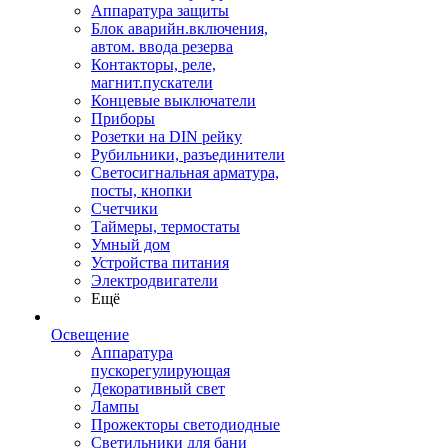
Аппаратура защиты
Блок аварийн.включения,
автом. ввода резерва
Контакторы, реле,
магнит.пускатели
Концевые выключатели
Приборы
Розетки на DIN рейку
Рубильники, разъединители
Светосигнальная арматура,
посты, кнопки
Счетчики
Таймеры, термостаты
Умный дом
Устройства питания
Электродвигатели
Ещё
Освещение
Аппаратура
пускорегулирующая
Декоративный свет
Лампы
Прожекторы светодиодные
Светильники для бани