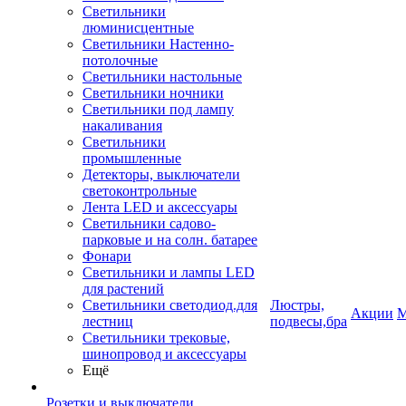
Светильники
люминисцентные
Светильники Настенно-
потолочные
Светильники настольные
Светильники ночники
Светильники под лампу
накаливания
Светильники
промышленные
Детекторы, выключатели
светоконтрольные
Лента LED и аксессуары
Светильники садово-
парковые и на солн. батарее
Фонари
Светильники и лампы LED
для растений
Светильники светодиод.для
Люстры,
Акции
М
лестниц
подвесы,бра
Светильники трековые,
шинопровод и аксессуары
Ещё
Розетки и выключатели