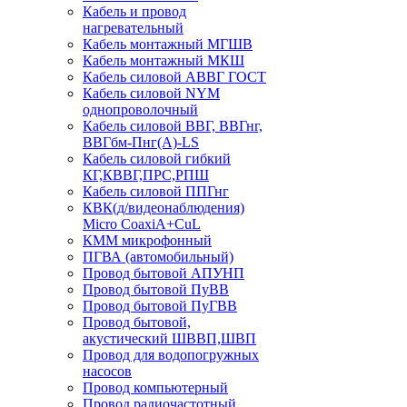
Кабель и провод
нагревательный
Кабель монтажный МГШВ
Кабель монтажный МКШ
Кабель силовой АВВГ ГОСТ
Кабель силовой NYM
однопроволочный
Кабель силовой ВВГ, ВВГнг,
ВВГбм-Пнг(А)-LS
Кабель силовой гибкий
КГ,КВВГ,ПРС,РПШ
Кабель силовой ППГнг
КВК(д/видеонаблюдения)
Micro CoaxiA+CuL
КММ микрофонный
ПГВА (автомобильный)
Провод бытовой АПУНП
Провод бытовой ПуВВ
Провод бытовой ПуГВВ
Провод бытовой,
акустический ШВВП,ШВП
Провод для водопогружных
насосов
Провод компьютерный
Провод радиочастотный