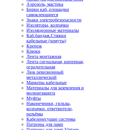
Аэрозоль, мастика
Бирки каб.,площадки
самоклеющиеся
Знаки электробезопасности
Изоляторы, колпачки
Изоляционные материалы
Каб.бандаж.Стяжки
кабельные (хомуты)
Крепеж
Крюки
Лента монтажная
Лента сигнальная, киперная,
оградительная
Люк ревизионный
металлический
Маркеры кабельные
Материалы для заземления и
молниезащита
Муфты
Наконечники, гильзы,
колпачки. ответвители,
разъёмы
Кабеленесущие системы
Патроны для ламп
Патроны для ламп Vintage