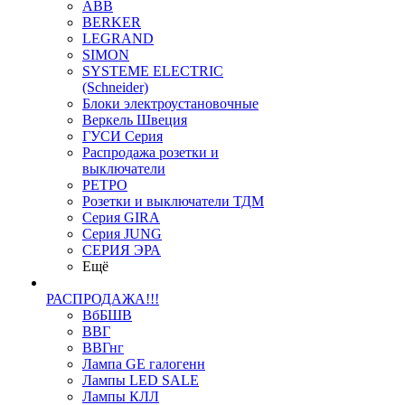
ABB
BERKER
LEGRAND
SIMON
SYSTEME ELECTRIC
(Schneider)
Блоки электроустановочные
Веркель Швеция
ГУСИ Серия
Распродажа розетки и
выключатели
РЕТРО
Розетки и выключатели ТДМ
Серия GIRA
Серия JUNG
СЕРИЯ ЭРА
Ещё
РАСПРОДАЖА!!!
ВбБШВ
ВВГ
ВВГнг
Лампа GE галогенн
Лампы LED SALE
Лампы КЛЛ