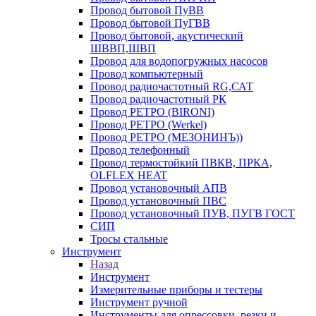
Провод бытовой ПуВВ
Провод бытовой ПуГВВ
Провод бытовой, акустический
ШВВП,ШВП
Провод для водопогружных насосов
Провод компьютерный
Провод радиочастотный RG,САТ
Провод радиочастотный РК
Провод РЕТРО (BIRONI)
Провод РЕТРО (Werkel)
Провод РЕТРО (МЕЗОНИНЪ))
Провод телефонный
Провод термостойкий ПВКВ, ПРКА,
OLFLEX HEAT
Провод установочный АПВ
Провод установочный ПВС
Провод установочный ПУВ, ПУГВ ГОСТ
СИП
Тросы стальные
Инструмент
Назад
Инструмент
Измерительные приборы и тестеры
Инструмент ручной
Инструменты для опрессовки, резки и