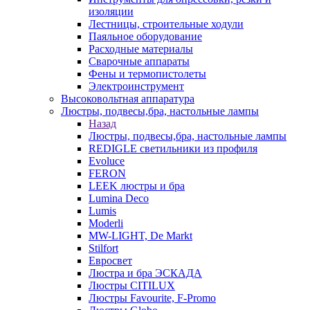
изоляции
Лестницы, строительные ходули
Паяльное оборудование
Расходные материалы
Сварочные аппараты
Фены и термопистолеты
Электроинструмент
Высоковольтная аппаратура
Люстры, подвесы,бра, настольные лампы
Назад
Люстры, подвесы,бра, настольные лампы
REDIGLE светильники из профиля
Evoluce
FERON
LEEK люстры и бра
Lumina Deco
Lumis
Moderli
MW-LIGHT, De Markt
Stilfort
Евросвет
Люстра и бра ЭСКАДА
Люстры CITILUX
Люстры Favourite, F-Promo