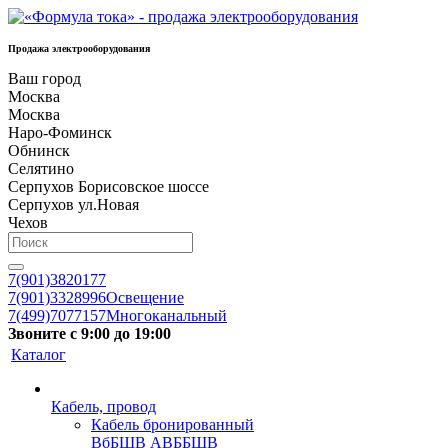
Продажа электрооборудования
Ваш город
Москва
Москва
Наро-Фоминск
Обнинск
Селятино
Серпухов Борисовское шоссе
Серпухов ул.Новая
Чехов
7(901)3820177
7(901)3328996
Освещение
7(499)7077157
Многоканальный
Звоните с 9:00 до 19:00
Каталог
Кабель, провод
Кабель бронированный
ВбБШВ АВББШВ