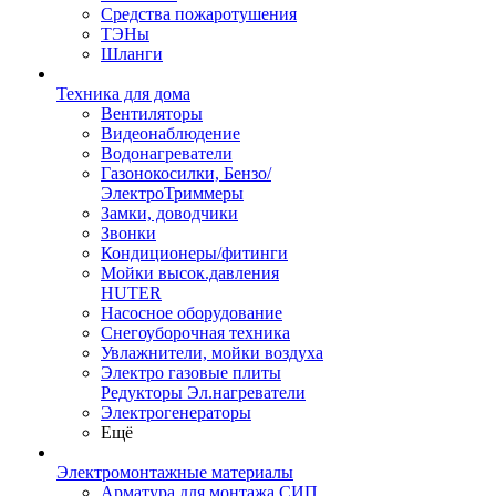
Средства пожаротушения
ТЭНы
Шланги
Техника для дома
Вентиляторы
Видеонаблюдение
Водонагреватели
Газонокосилки, Бензо/
ЭлектроТриммеры
Замки, доводчики
Звонки
Кондиционеры/фитинги
Мойки высок.давления
HUTER
Насосное оборудование
Снегоуборочная техника
Увлажнители, мойки воздуха
Электро газовые плиты
Редукторы Эл.нагреватели
Электрогенераторы
Ещё
Электромонтажные материалы
Арматура для монтажа СИП