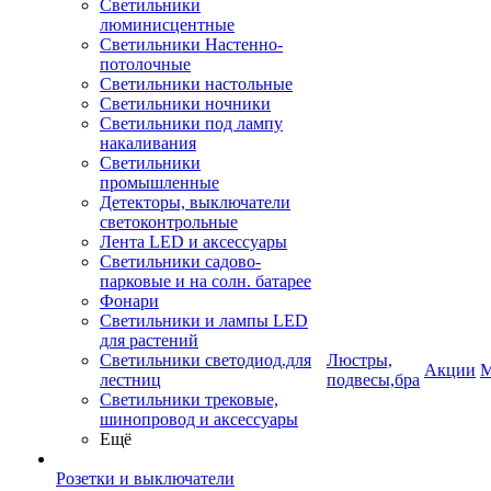
Светильники
люминисцентные
Светильники Настенно-
потолочные
Светильники настольные
Светильники ночники
Светильники под лампу
накаливания
Светильники
промышленные
Детекторы, выключатели
светоконтрольные
Лента LED и аксессуары
Светильники садово-
парковые и на солн. батарее
Фонари
Светильники и лампы LED
для растений
Светильники светодиод.для
Люстры,
Акции
М
лестниц
подвесы,бра
Светильники трековые,
шинопровод и аксессуары
Ещё
Розетки и выключатели