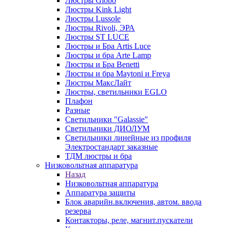
Люстры Globo
Люстры Kink Light
Люстры Lussole
Люстры Rivoli, ЭРА
Люстры ST LUCE
Люстры и Бра Artis Luce
Люстры и бра Arte Lamp
Люстры и Бра Benetti
Люстры и бра Maytoni и Freya
Люстры МаксЛайт
Люстры, светильники EGLO
Плафон
Разные
Светильники "Galassie"
Светильники ДИОЛУМ
Светильники линейные из профиля
Электростандарт заказные
ТДМ люстры и бра
Низковольтная аппаратура
Назад
Низковольтная аппаратура
Аппаратура защиты
Блок аварийн.включения, автом. ввода
резерва
Контакторы, реле, магнит.пускатели