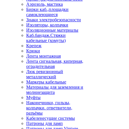
Аэрозоль, мастика
Бирки каб.,площадки
самоклеющиеся
Знаки электробезопасности
Изоляторы, колпачки
Изоляционные материалы
Каб.бандаж.Стяжки
кабельные (хомуты)
Крепеж
Крюки
Лента монтажная
Лента сигнальная, киперная,
оградительная
Люк ревизионный
металлический
Маркеры кабельные
Материалы для заземления и
молниезащита
Муфты
Наконечники, гильзы,
колпачки. ответвители,
разъёмы
Кабеленесущие системы
Патроны для ламп
Патроны для ламп Vintage