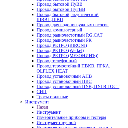
Провод бытовой ПуВВ
Провод бытовой ПуГВВ
Провод бытовой, акустический
ШВВП,ШВП
Провод для водопогружных насосов
Провод компьютерный
Провод радиочастотный RG,САТ
Провод радиочастотный РК
Провод РЕТРО (BIRONI)
Провод РЕТРО (Werkel)
Провод РЕТРО (МЕЗОНИНЪ))
Провод телефонный
Провод термостойкий ПВКВ, ПРКА,
OLFLEX HEAT
Провод установочный АПВ
Провод установочный ПВС
Провод установочный ПУВ, ПУГВ ГОСТ
СИП
Тросы стальные
Инструмент
Назад
Инструмент
Измерительные приборы и тестеры
Инструмент ручной
Инструменты для опрессовки, резки и