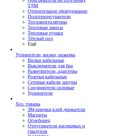
Обогреватель на DIN-рейку
ТДМ
Отопительное оборудование
Полотенцесушители
Тепловентиляторы
Тепловые завесы
Тепловые пушки
Тёплый пол
Ещё
Удлинители, вилки, разьемы
Вилки кабельные
Выключатели для бра
Разветвители, адаптеры
Розетки кабельные
Сетевые кабеля, шнуры
Соединители силовые
Удлинители
Хоз. товары
ЗМ,крючки,клей,держатели
Магниты
Огнеборец
Отпугиватели насекомых и
грызунов