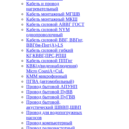
Кабель и провод
нагревательный
Кабель монтажный МГШВ
Кабель монтажный МКШ
Кабель силовой АВВГ ГОСТ
Кабель силовой NYM
однопроволочный
Кабель силовой ВВГ, ВВГнг,
ВВГбм-Пнг(А)-LS
Кабель силовой гибкий
КГ,КВВГ,ПРС,РПШ
Кабель силовой ППГнг
КВК(д/видеонаблюдения)
Micro CoaxiA+CuL
КММ микрофонный
ПГВА (автомобильный)
Провод бытовой АПУНП
Провод бытовой ПуВВ
Провод бытовой ПуГВВ
Провод бытовой,
акустический ШВВП,ШВП
Провод для водопогружных
насосов
Провод компьютерный
Провод радиочастотный