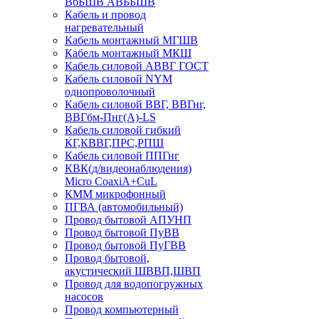
ВбБШВ АВББШВ
Кабель и провод
нагревательный
Кабель монтажный МГШВ
Кабель монтажный МКШ
Кабель силовой АВВГ ГОСТ
Кабель силовой NYM
однопроволочный
Кабель силовой ВВГ, ВВГнг,
ВВГбм-Пнг(А)-LS
Кабель силовой гибкий
КГ,КВВГ,ПРС,РПШ
Кабель силовой ППГнг
КВК(д/видеонаблюдения)
Micro CoaxiA+CuL
КММ микрофонный
ПГВА (автомобильный)
Провод бытовой АПУНП
Провод бытовой ПуВВ
Провод бытовой ПуГВВ
Провод бытовой,
акустический ШВВП,ШВП
Провод для водопогружных
насосов
Провод компьютерный