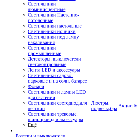
Светильники
люминисцентные
Светильники Настенно-
потолочные
Светильники настольные
Светильники ночники
Светильники под лампу
накаливания
Светильники
промышленные
Детекторы, выключатели
светоконтрольные
Лента LED и аксессуары
Светильники садово-
парковые и на солн. батарее
Фонари
Светильники и лампы LED
для растений
Светильники светодиод.для
Люстры,
Акции
М
лестниц
подвесы,бра
Светильники трековые,
шинопровод и аксессуары
Ещё
Розетки и выключатели