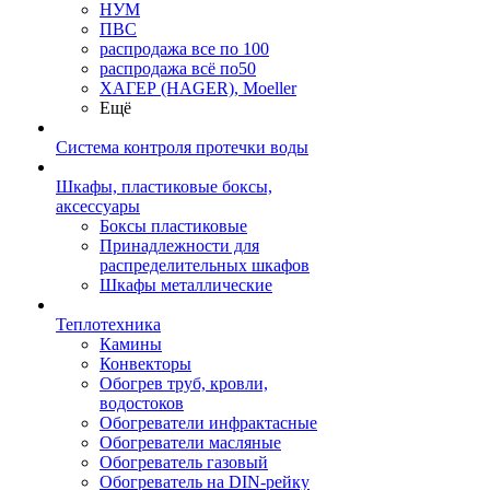
НУМ
ПВС
распродажа все по 100
распродажа всё по50
ХАГЕР (HAGER), Moeller
Ещё
Система контроля протечки воды
Шкафы, пластиковые боксы,
аксессуары
Боксы пластиковые
Принадлежности для
распределительных шкафов
Шкафы металлические
Теплотехника
Камины
Конвекторы
Обогрев труб, кровли,
водостоков
Обогреватели инфрактасные
Обогреватели масляные
Обогреватель газовый
Обогреватель на DIN-рейку