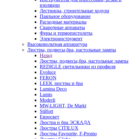
изоляции
Лестницы, строительные ходули
Паяльное оборудование
Расходные материалы
Сварочные аппараты
Фены и термопистолеты
Электроинструмент
Высоковольтная аппаратура
Люстры, подвесы,бра, настольные лампы
Назад
Люстры, подвесы,бра, настольные лампы
REDIGLE светильники из профиля
Evoluce
FERON
LEEK люстры и бра
Lumina Deco
Lumis
Moderli
MW-LIGHT, De Markt
Stilfort
Евросвет
Люстра и бра ЭСКАДА
Люстры CITILUX
Люстры Favourite, F-Promo