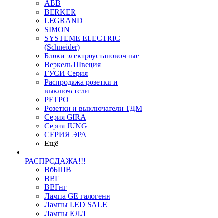
ABB
BERKER
LEGRAND
SIMON
SYSTEME ELECTRIC
(Schneider)
Блоки электроустановочные
Веркель Швеция
ГУСИ Серия
Распродажа розетки и
выключатели
РЕТРО
Розетки и выключатели ТДМ
Серия GIRA
Серия JUNG
СЕРИЯ ЭРА
Ещё
РАСПРОДАЖА!!!
ВбБШВ
ВВГ
ВВГнг
Лампа GE галогенн
Лампы LED SALE
Лампы КЛЛ