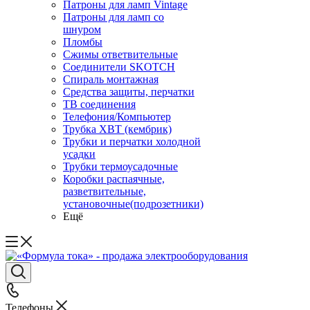
Патроны для ламп Vintage
Патроны для ламп со
шнуром
Пломбы
Сжимы ответвительные
Соединители SKOTCH
Спираль монтажная
Средства защиты, перчатки
ТВ соединения
Телефония/Компьютер
Трубка ХВТ (кембрик)
Трубки и перчатки холодной
усадки
Трубки термоусадочные
Коробки распаячные,
разветвительные,
установочные(подрозетники)
Ещё
Телефоны