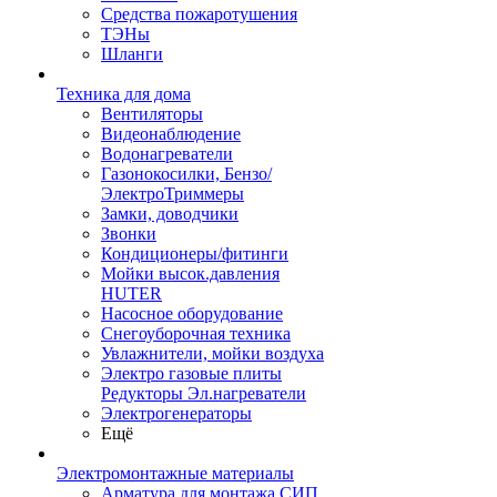
Средства пожаротушения
ТЭНы
Шланги
Техника для дома
Вентиляторы
Видеонаблюдение
Водонагреватели
Газонокосилки, Бензо/
ЭлектроТриммеры
Замки, доводчики
Звонки
Кондиционеры/фитинги
Мойки высок.давления
HUTER
Насосное оборудование
Снегоуборочная техника
Увлажнители, мойки воздуха
Электро газовые плиты
Редукторы Эл.нагреватели
Электрогенераторы
Ещё
Электромонтажные материалы
Арматура для монтажа СИП