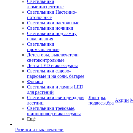
Светильники
люминисцентные
Светильники Настенно-
потолочные
Светильники настольные
Светильники ночники
Светильники под лампу
накаливания
Светильники
промышленные
Детекторы, выключатели
светоконтрольные
Лента LED и аксессуары
Светильники садово-
парковые и на солн. батарее
Фонари
Светильники и лампы LED
для растений
Светильники светодиод.для
Люстры,
Акции
М
лестниц
подвесы,бра
Светильники трековые,
шинопровод и аксессуары
Ещё
Розетки и выключатели