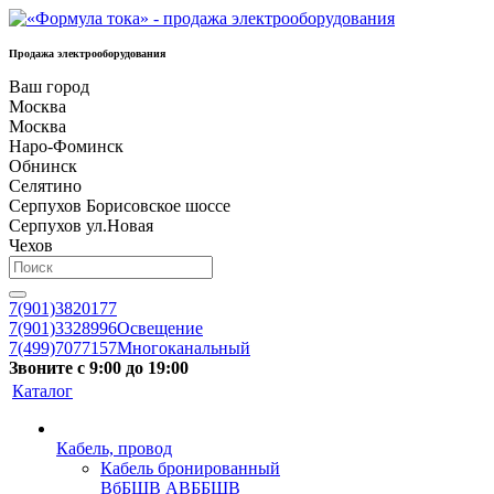
Продажа электрооборудования
Ваш город
Москва
Москва
Наро-Фоминск
Обнинск
Селятино
Серпухов Борисовское шоссе
Серпухов ул.Новая
Чехов
7(901)3820177
7(901)3328996
Освещение
7(499)7077157
Многоканальный
Звоните с 9:00 до 19:00
Каталог
Кабель, провод
Кабель бронированный
ВбБШВ АВББШВ