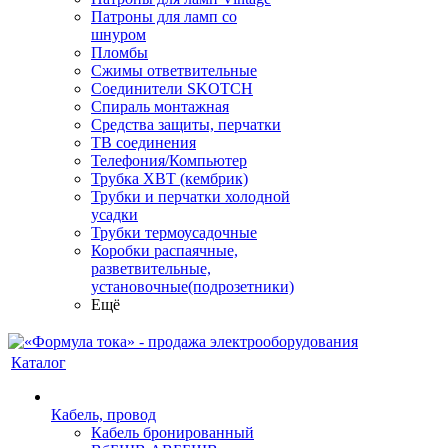
Патроны для ламп со
шнуром
Пломбы
Сжимы ответвительные
Соединители SKOTCH
Спираль монтажная
Средства защиты, перчатки
ТВ соединения
Телефония/Компьютер
Трубка ХВТ (кембрик)
Трубки и перчатки холодной
усадки
Трубки термоусадочные
Коробки распаячные,
разветвительные,
установочные(подрозетники)
Ещё
Каталог
Кабель, провод
Кабель бронированный