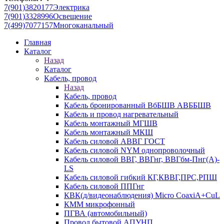
7(901)3820177
Электрика
7(901)3328996
Освещение
7(499)7077157
Многоканальный
Главная
Каталог
Назад
Каталог
Кабель, провод
Назад
Кабель, провод
Кабель бронированный ВбБШВ АВББШВ
Кабель и провод нагревательный
Кабель монтажный МГШВ
Кабель монтажный МКШ
Кабель силовой АВВГ ГОСТ
Кабель силовой NYM однопроволочный
Кабель силовой ВВГ, ВВГнг, ВВГбм-Пнг(А)-
LS
Кабель силовой гибкий КГ,КВВГ,ПРС,РПШ
Кабель силовой ППГнг
КВК(д/видеонаблюдения) Micro CoaxiA+CuL
КММ микрофонный
ПГВА (автомобильный)
Провод бытовой АПУНП