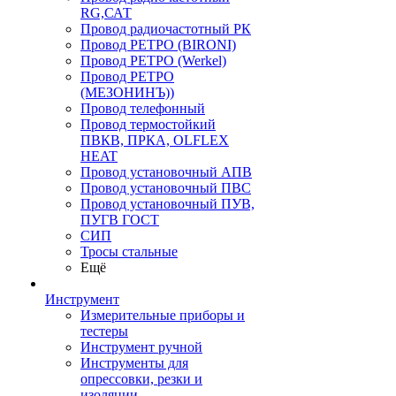
RG,САТ
Провод радиочастотный РК
Провод РЕТРО (BIRONI)
Провод РЕТРО (Werkel)
Провод РЕТРО
(МЕЗОНИНЪ))
Провод телефонный
Провод термостойкий
ПВКВ, ПРКА, OLFLEX
HEAT
Провод установочный АПВ
Провод установочный ПВС
Провод установочный ПУВ,
ПУГВ ГОСТ
СИП
Тросы стальные
Ещё
Инструмент
Измерительные приборы и
тестеры
Инструмент ручной
Инструменты для
опрессовки, резки и
изоляции