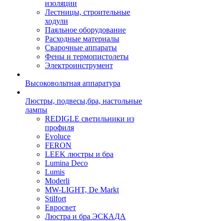
изоляции
Лестницы, строительные
ходули
Паяльное оборудование
Расходные материалы
Сварочные аппараты
Фены и термопистолеты
Электроинструмент
Высоковольтная аппаратура
Люстры, подвесы,бра, настольные
лампы
REDIGLE светильники из
профиля
Evoluce
FERON
LEEK люстры и бра
Lumina Deco
Lumis
Moderli
MW-LIGHT, De Markt
Stilfort
Евросвет
Люстра и бра ЭСКАДА