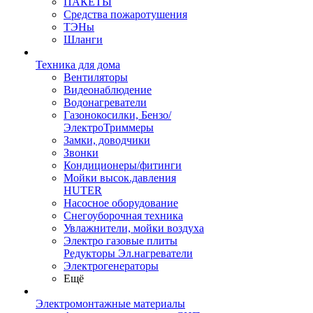
ПАКЕТЫ
Средства пожаротушения
ТЭНы
Шланги
Техника для дома
Вентиляторы
Видеонаблюдение
Водонагреватели
Газонокосилки, Бензо/
ЭлектроТриммеры
Замки, доводчики
Звонки
Кондиционеры/фитинги
Мойки высок.давления
HUTER
Насосное оборудование
Снегоуборочная техника
Увлажнители, мойки воздуха
Электро газовые плиты
Редукторы Эл.нагреватели
Электрогенераторы
Ещё
Электромонтажные материалы