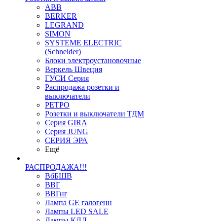
ABB
BERKER
LEGRAND
SIMON
SYSTEME ELECTRIC
(Schneider)
Блоки электроустановочные
Веркель Швеция
ГУСИ Серия
Распродажа розетки и
выключатели
РЕТРО
Розетки и выключатели ТДМ
Серия GIRA
Серия JUNG
СЕРИЯ ЭРА
Ещё
РАСПРОДАЖА!!!
ВбБШВ
ВВГ
ВВГнг
Лампа GE галогенн
Лампы LED SALE
Лампы КЛЛ