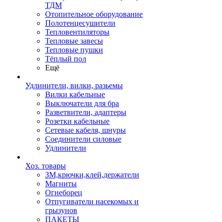
ТДМ
Отопительное оборудование
Полотенцесушители
Тепловентиляторы
Тепловые завесы
Тепловые пушки
Тёплый пол
Ещё
Удлинители, вилки, разьемы
Вилки кабельные
Выключатели для бра
Разветвители, адаптеры
Розетки кабельные
Сетевые кабеля, шнуры
Соединители силовые
Удлинители
Хоз. товары
ЗМ,крючки,клей,держатели
Магниты
Огнеборец
Отпугиватели насекомых и
грызунов
ПАКЕТЫ