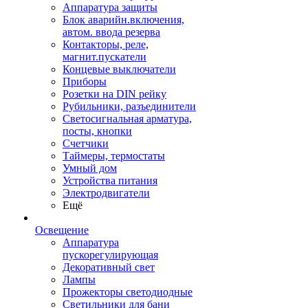
Аппаратура защиты
Блок аварийн.включения,
автом. ввода резерва
Контакторы, реле,
магнит.пускатели
Концевые выключатели
Приборы
Розетки на DIN рейку
Рубильники, разъединители
Светосигнальная арматура,
посты, кнопки
Счетчики
Таймеры, термостаты
Умный дом
Устройства питания
Электродвигатели
Ещё
Освещение
Аппаратура
пускорегулирующая
Декоративный свет
Лампы
Прожекторы светодиодные
Светильники для бани