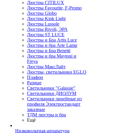
Люстры CITILUX
Люстры Favourite, F-Promo
Люстры Globo
Люстры Kink Light
Люстры Lussole
Люстры Rivoli, ЭРА
Люстры ST LUCE
Люстры и Бра Artis Luce
Люстры и бра Arte Lamp
Люстры и Бра Benetti
Люстры и бра Maytoni и
Freya
Люстры МаксЛайт
Люстры, светильники EGLO
Плафон
Разные
Светильники "Galassie"
Светильники ДИОЛУМ
Светильники линейные из
профиля Электростандарт
заказные
ТДМ люстры и бра
Ещё
Низковольтная аппаратура