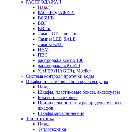
РАСПРОДАЖА!!!
Назад
РАСПРОДАЖА!!!
ВбБШВ
ВВГ
ВВГнг
Лампа GE галогенн
Лампы LED SALE
Лампы КЛЛ
НУМ
ПВС
распродажа все по 100
распродажа всё по50
ХАГЕР (HAGER), Moeller
Система контроля протечки воды
Шкафы, пластиковые боксы, аксессуары
Назад
Шкафы, пластиковые боксы, аксессуары
Боксы пластиковые
Принадлежности для распределительных
шкафов
Шкафы металлические
Теплотехника
Назад
Теплотехника