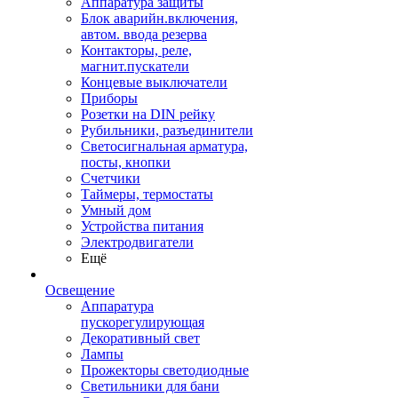
Аппаратура защиты
Блок аварийн.включения,
автом. ввода резерва
Контакторы, реле,
магнит.пускатели
Концевые выключатели
Приборы
Розетки на DIN рейку
Рубильники, разъединители
Светосигнальная арматура,
посты, кнопки
Счетчики
Таймеры, термостаты
Умный дом
Устройства питания
Электродвигатели
Ещё
Освещение
Аппаратура
пускорегулирующая
Декоративный свет
Лампы
Прожекторы светодиодные
Светильники для бани