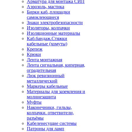
Арматура для монтажа СИП
Аэрозоль, мастика
Бирки каб.,площадки
самоклеющиеся
Знаки электробезопасности
Изоляторы, колпачки
Изоляционные материалы
Каб.бандаж.Стяжки
кабельные (хомуты)
Крепеж
Крюки
Лента монтажная
Лента сигнальная, киперная,
оградительная
Люк ревизионный
металлический
Маркеры кабельные
Материалы для заземления и
молниезащита
Муфты
Наконечники, гильзы,
колпачки. ответвители,
разъёмы
Кабеленесущие системы
Патроны для ламп