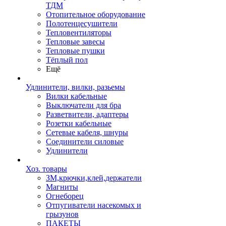
ТДМ
Отопительное оборудование
Полотенцесушители
Тепловентиляторы
Тепловые завесы
Тепловые пушки
Тёплый пол
Ещё
Удлинители, вилки, разьемы
Вилки кабельные
Выключатели для бра
Разветвители, адаптеры
Розетки кабельные
Сетевые кабеля, шнуры
Соединители силовые
Удлинители
Хоз. товары
ЗМ,крючки,клей,держатели
Магниты
Огнеборец
Отпугиватели насекомых и
грызунов
ПАКЕТЫ