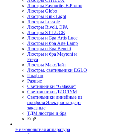
Люстры CITILUX
Люстры Favourite, F-Promo
Люстры Globo
Люстры Kink Light
Люстры Lussole
Люстры Rivoli, ЭРА
Люстры ST LUCE
Люстры и Бра Artis Luce
Люстры и бра Arte Lamp
Люстры и Бра Benetti
Люстры и бра Maytoni и
Freya
Люстры МаксЛайт
Люстры, светильники EGLO
Плафон
Разные
Светильники "Galassie"
Светильники ДИОЛУМ
Светильники линейные из
профиля Электростандарт
заказные
ТДМ люстры и бра
Ещё
Низковольтная аппаратура