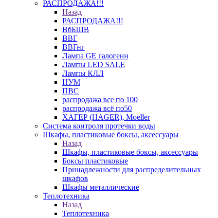
РАСПРОДАЖА!!!
Назад
РАСПРОДАЖА!!!
ВбБШВ
ВВГ
ВВГнг
Лампа GE галогенн
Лампы LED SALE
Лампы КЛЛ
НУМ
ПВС
распродажа все по 100
распродажа всё по50
ХАГЕР (HAGER), Moeller
Система контроля протечки воды
Шкафы, пластиковые боксы, аксессуары
Назад
Шкафы, пластиковые боксы, аксессуары
Боксы пластиковые
Принадлежности для распределительных
шкафов
Шкафы металлические
Теплотехника
Назад
Теплотехника