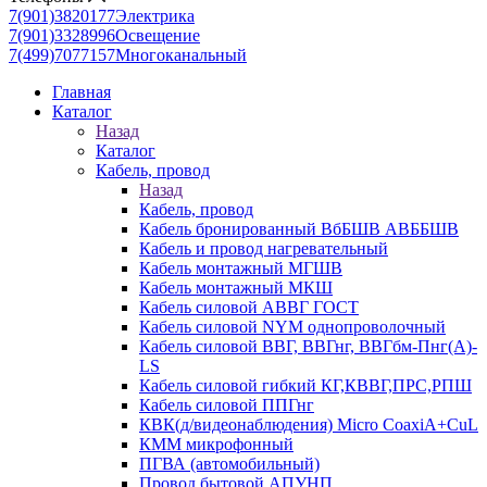
7(901)3820177
Электрика
7(901)3328996
Освещение
7(499)7077157
Многоканальный
Главная
Каталог
Назад
Каталог
Кабель, провод
Назад
Кабель, провод
Кабель бронированный ВбБШВ АВББШВ
Кабель и провод нагревательный
Кабель монтажный МГШВ
Кабель монтажный МКШ
Кабель силовой АВВГ ГОСТ
Кабель силовой NYM однопроволочный
Кабель силовой ВВГ, ВВГнг, ВВГбм-Пнг(А)-
LS
Кабель силовой гибкий КГ,КВВГ,ПРС,РПШ
Кабель силовой ППГнг
КВК(д/видеонаблюдения) Micro CoaxiA+CuL
КММ микрофонный
ПГВА (автомобильный)
Провод бытовой АПУНП