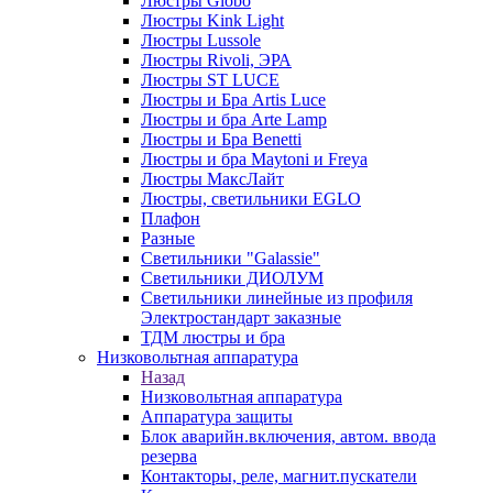
Люстры Globo
Люстры Kink Light
Люстры Lussole
Люстры Rivoli, ЭРА
Люстры ST LUCE
Люстры и Бра Artis Luce
Люстры и бра Arte Lamp
Люстры и Бра Benetti
Люстры и бра Maytoni и Freya
Люстры МаксЛайт
Люстры, светильники EGLO
Плафон
Разные
Светильники "Galassie"
Светильники ДИОЛУМ
Светильники линейные из профиля
Электростандарт заказные
ТДМ люстры и бра
Низковольтная аппаратура
Назад
Низковольтная аппаратура
Аппаратура защиты
Блок аварийн.включения, автом. ввода
резерва
Контакторы, реле, магнит.пускатели