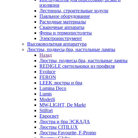
изоляции
Лестницы, строительные ходули
Паяльное оборудование
Расходные материалы
Сварочные аппараты
Фены и термопистолеты
Электроинструмент
Высоковольтная аппаратура
Люстры, подвесы,бра, настольные лампы
Назад
Люстры, подвесы,бра, настольные лампы
REDIGLE светильники из профиля
Evoluce
FERON
LEEK люстры и бра
Lumina Deco
Lumis
Moderli
MW-LIGHT, De Markt
Stilfort
Евросвет
Люстра и бра ЭСКАДА
Люстры CITILUX
Люстры Favourite, F-Promo