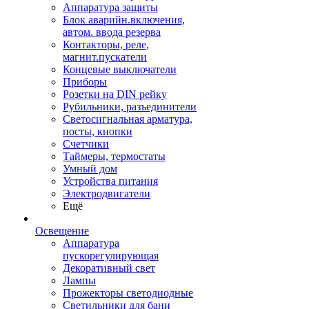
Аппаратура защиты
Блок аварийн.включения,
автом. ввода резерва
Контакторы, реле,
магнит.пускатели
Концевые выключатели
Приборы
Розетки на DIN рейку
Рубильники, разъединители
Светосигнальная арматура,
посты, кнопки
Счетчики
Таймеры, термостаты
Умный дом
Устройства питания
Электродвигатели
Ещё
Освещение
Аппаратура
пускорегулирующая
Декоративный свет
Лампы
Прожекторы светодиодные
Светильники для бани