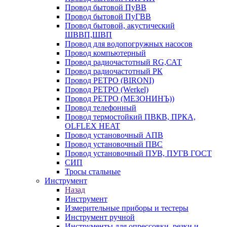
Провод бытовой ПуВВ
Провод бытовой ПуГВВ
Провод бытовой, акустический
ШВВП,ШВП
Провод для водопогружных насосов
Провод компьютерный
Провод радиочастотный RG,САТ
Провод радиочастотный РК
Провод РЕТРО (BIRONI)
Провод РЕТРО (Werkel)
Провод РЕТРО (МЕЗОНИНЪ))
Провод телефонный
Провод термостойкий ПВКВ, ПРКА,
OLFLEX HEAT
Провод установочный АПВ
Провод установочный ПВС
Провод установочный ПУВ, ПУГВ ГОСТ
СИП
Тросы стальные
Инструмент
Назад
Инструмент
Измерительные приборы и тестеры
Инструмент ручной
Инструменты для опрессовки, резки и