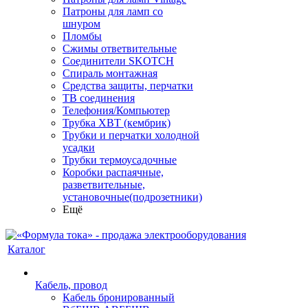
Патроны для ламп со
шнуром
Пломбы
Сжимы ответвительные
Соединители SKOTCH
Спираль монтажная
Средства защиты, перчатки
ТВ соединения
Телефония/Компьютер
Трубка ХВТ (кембрик)
Трубки и перчатки холодной
усадки
Трубки термоусадочные
Коробки распаячные,
разветвительные,
установочные(подрозетники)
Ещё
Каталог
Кабель, провод
Кабель бронированный