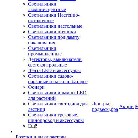
Светильники
люминисцентные
Светильники Настенно-
потолочные
Светильники настольные
Светильники ночники
Светильники под лампу
накаливания
Светильники
промышленные
Детекторы, выключатели
светоконтрольные
Лента LED и аксессуары
Светильники садово-
парковые и на солн. батарее
Фонари
Светильники и лампы LED
для растений
Светильники светодиод.для
Люстры,
Акции
М
лестниц
подвесы,бра
Светильники трековые,
шинопровод и аксессуары
Ещё
Розетки и выключатели