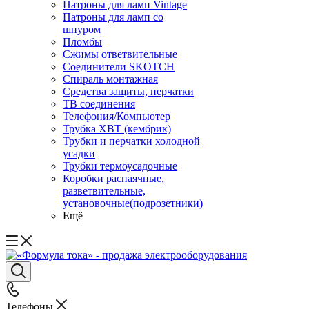
Патроны для ламп Vintage
Патроны для ламп со
шнуром
Пломбы
Сжимы ответвительные
Соединители SKOTCH
Спираль монтажная
Средства защиты, перчатки
ТВ соединения
Телефония/Компьютер
Трубка ХВТ (кембрик)
Трубки и перчатки холодной
усадки
Трубки термоусадочные
Коробки распаячные,
разветвительные,
установочные(подрозетники)
Ещё
Телефоны