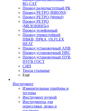
RG,САТ
Провод радиочастотный РК
Провод РЕТРО (BIRONI)
Провод РЕТРО (Werkel)
Провод РЕТРО
(МЕЗОНИНЪ))
Провод телефонный
Провод термостойкий
ПВКВ, ПРКА, OLFLEX
HEAT
Провод установочный АПВ
Провод установочный ПВС
Провод установочный ПУВ,
ПУГВ ГОСТ
СИП
Тросы стальные
Ещё
Инструмент
Измерительные приборы и
тестеры
Инструмент ручной
Инструменты для
опрессовки, резки и
изоляции