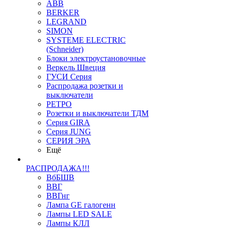
ABB
BERKER
LEGRAND
SIMON
SYSTEME ELECTRIC
(Schneider)
Блоки электроустановочные
Веркель Швеция
ГУСИ Серия
Распродажа розетки и
выключатели
РЕТРО
Розетки и выключатели ТДМ
Серия GIRA
Серия JUNG
СЕРИЯ ЭРА
Ещё
РАСПРОДАЖА!!!
ВбБШВ
ВВГ
ВВГнг
Лампа GE галогенн
Лампы LED SALE
Лампы КЛЛ