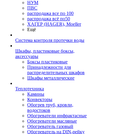
НУМ
ПВС
распродажа все по 100
распродажа всё по50
ХАГЕР (HAGER), Moeller
Ещё
Система контроля протечки воды
Шкафы, пластиковые боксы,
аксессуары
Боксы пластиковые
Принадлежности для
распределительных шкафов
Шкафы металлические
Теплотехника
Камины
Конвекторы
Обогрев труб, кровли,
водостоков
Обогреватели инфрактасные
Обогреватели масляные
Обогреватель газовый
Обогреватель на DIN-рейку