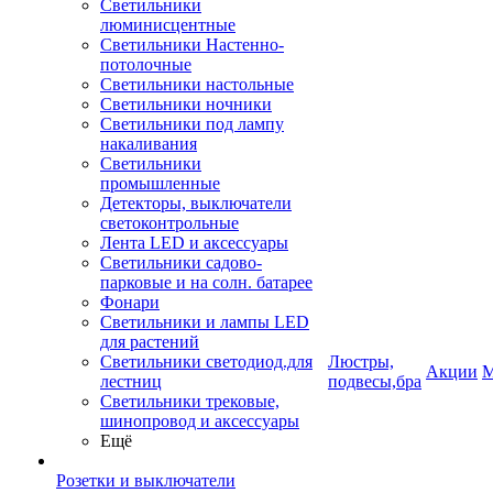
Светильники
люминисцентные
Светильники Настенно-
потолочные
Светильники настольные
Светильники ночники
Светильники под лампу
накаливания
Светильники
промышленные
Детекторы, выключатели
светоконтрольные
Лента LED и аксессуары
Светильники садово-
парковые и на солн. батарее
Фонари
Светильники и лампы LED
для растений
Светильники светодиод.для
Люстры,
Акции
М
лестниц
подвесы,бра
Светильники трековые,
шинопровод и аксессуары
Ещё
Розетки и выключатели