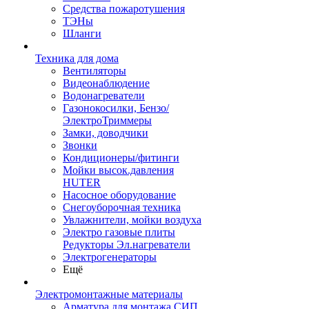
Средства пожаротушения
ТЭНы
Шланги
Техника для дома
Вентиляторы
Видеонаблюдение
Водонагреватели
Газонокосилки, Бензо/
ЭлектроТриммеры
Замки, доводчики
Звонки
Кондиционеры/фитинги
Мойки высок.давления
HUTER
Насосное оборудование
Снегоуборочная техника
Увлажнители, мойки воздуха
Электро газовые плиты
Редукторы Эл.нагреватели
Электрогенераторы
Ещё
Электромонтажные материалы
Арматура для монтажа СИП