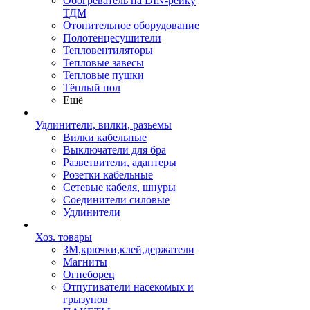
Обогреватель на DIN-рейку
ТДМ
Отопительное оборудование
Полотенцесушители
Тепловентиляторы
Тепловые завесы
Тепловые пушки
Тёплый пол
Ещё
Удлинители, вилки, разьемы
Вилки кабельные
Выключатели для бра
Разветвители, адаптеры
Розетки кабельные
Сетевые кабеля, шнуры
Соединители силовые
Удлинители
Хоз. товары
ЗМ,крючки,клей,держатели
Магниты
Огнеборец
Отпугиватели насекомых и
грызунов