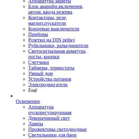
Аппаратура защиты
Блок аварийн.включения,
автом. ввода резерва
Контакторы, реле,
магнит.пускатели
Концевые выключатели
Приборы
Розетки на DIN рейку
Рубильники, разъединители
Светосигнальная арматура,
посты, кнопки
Счетчики
Таймеры, термостаты
Умный дом
Устройства питания
Электродвигатели
Ещё
Освещение
Аппаратура
пускорегулирующая
Декоративный свет
Лампы
Прожекторы светодиодные
Светильники для бани