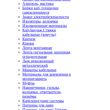
Аэрозоль, мастика
Бирки каб.,площадки
самоклеющиеся
Знаки электробезопасности
Изоляторы, колпачки
Изоляционные материалы
Каб.бандаж.Стяжки
кабельные (хомуты)
Крепеж
Крюки
Лента монтажная
Лента сигнальная, киперная,
оградительная
Люк ревизионный
металлический
Маркеры кабельные
Материалы для заземления и
молниезащита
Муфты
Наконечники, гильзы,
колпачки. ответвители,
разъёмы
Кабеленесущие системы
Патроны для ламп
Патроны для ламп Vintage