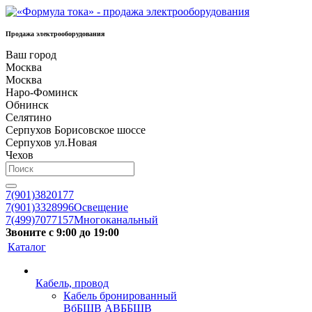
Продажа электрооборудования
Ваш город
Москва
Москва
Наро-Фоминск
Обнинск
Селятино
Серпухов Борисовское шоссе
Серпухов ул.Новая
Чехов
7(901)3820177
7(901)3328996
Освещение
7(499)7077157
Многоканальный
Звоните с 9:00 до 19:00
Каталог
Кабель, провод
Кабель бронированный
ВбБШВ АВББШВ