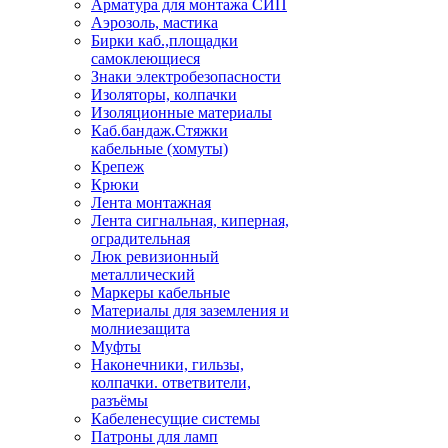
Арматура для монтажа СИП
Аэрозоль, мастика
Бирки каб.,площадки
самоклеющиеся
Знаки электробезопасности
Изоляторы, колпачки
Изоляционные материалы
Каб.бандаж.Стяжки
кабельные (хомуты)
Крепеж
Крюки
Лента монтажная
Лента сигнальная, киперная,
оградительная
Люк ревизионный
металлический
Маркеры кабельные
Материалы для заземления и
молниезащита
Муфты
Наконечники, гильзы,
колпачки. ответвители,
разъёмы
Кабеленесущие системы
Патроны для ламп