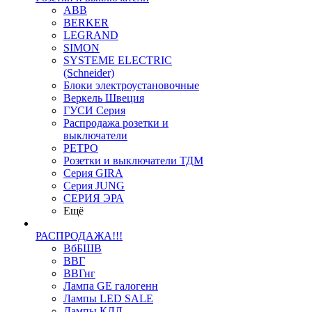
ABB
BERKER
LEGRAND
SIMON
SYSTEME ELECTRIC
(Schneider)
Блоки электроустановочные
Веркель Швеция
ГУСИ Серия
Распродажа розетки и
выключатели
РЕТРО
Розетки и выключатели ТДМ
Серия GIRA
Серия JUNG
СЕРИЯ ЭРА
Ещё
РАСПРОДАЖА!!!
ВбБШВ
ВВГ
ВВГнг
Лампа GE галогенн
Лампы LED SALE
Лампы КЛЛ