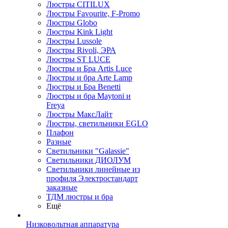
Люстры CITILUX
Люстры Favourite, F-Promo
Люстры Globo
Люстры Kink Light
Люстры Lussole
Люстры Rivoli, ЭРА
Люстры ST LUCE
Люстры и Бра Artis Luce
Люстры и бра Arte Lamp
Люстры и Бра Benetti
Люстры и бра Maytoni и
Freya
Люстры МаксЛайт
Люстры, светильники EGLO
Плафон
Разные
Светильники "Galassie"
Светильники ДИОЛУМ
Светильники линейные из
профиля Электростандарт
заказные
ТДМ люстры и бра
Ещё
Низковольтная аппаратура