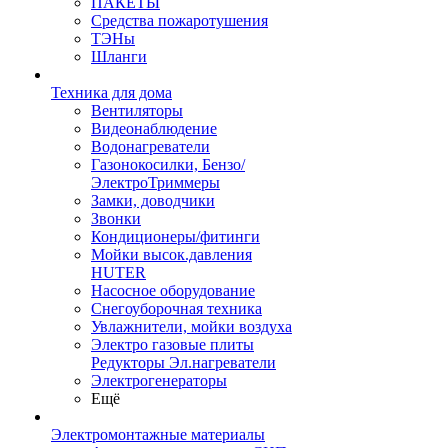
ПАКЕТЫ
Средства пожаротушения
ТЭНы
Шланги
Техника для дома
Вентиляторы
Видеонаблюдение
Водонагреватели
Газонокосилки, Бензо/
ЭлектроТриммеры
Замки, доводчики
Звонки
Кондиционеры/фитинги
Мойки высок.давления
HUTER
Насосное оборудование
Снегоуборочная техника
Увлажнители, мойки воздуха
Электро газовые плиты
Редукторы Эл.нагреватели
Электрогенераторы
Ещё
Электромонтажные материалы