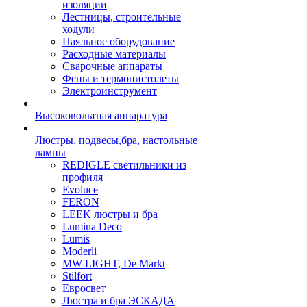
изоляции
Лестницы, строительные
ходули
Паяльное оборудование
Расходные материалы
Сварочные аппараты
Фены и термопистолеты
Электроинструмент
Высоковольтная аппаратура
Люстры, подвесы,бра, настольные
лампы
REDIGLE светильники из
профиля
Evoluce
FERON
LEEK люстры и бра
Lumina Deco
Lumis
Moderli
MW-LIGHT, De Markt
Stilfort
Евросвет
Люстра и бра ЭСКАДА