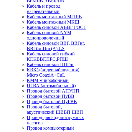
ВбБШВ АВББШВ
Кабель и провод
нагревательный
Кабель монтажный МГШВ
Кабель монтажный МКШ
Кабель силовой АВВГ ГОСТ
Кабель силовой NYM
однопроволочный
Кабель силовой ВВГ, ВВГнг,
ВВГбм-Пнг(А)-LS
Кабель силовой гибкий
КГ,КВВГ,ПРС,РПШ
Кабель силовой ППГнг
КВК(д/видеонаблюдения)
Micro CoaxiA+CuL
КММ микрофонный
ПГВА (автомобильный)
Провод бытовой АПУНП
Провод бытовой ПуВВ
Провод бытовой ПуГВВ
Провод бытовой,
акустический ШВВП,ШВП
Провод для водопогружных
насосов
Провод компьютерный