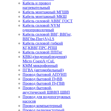
Кабель и провод
нагревательный
Кабель монтажный МГШВ
Кабель монтажный МКШ
Кабель силовой АВВГ ГОСТ
Кабель силовой NYM
однопроволочный
Кабель силовой ВВГ, ВВГнг,
ВВГбм-Пнг(А)-LS
Кабель силовой гибкий
КГ,КВВГ,ПРС,РПШ
Кабель силовой ППГнг
КВК(д/видеонаблюдения)
Micro CoaxiA+CuL
КММ микрофонный
ПГВА (автомобильный)
Провод бытовой АПУНП
Провод бытовой ПуВВ
Провод бытовой ПуГВВ
Провод бытовой,
акустический ШВВП,ШВП
Провод для водопогружных
насосов
Провод компьютерный
Провод радиочастотный