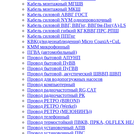
Кабель монтажный МГШВ
Кабель монтажный МКШ
Кабель силовой АВВГ ГОСТ
Кабель силовой NYM однопроволочный
Кабель силовой ВВГ, ВВГнг, ВВГбм-Пнг(А)-LS
Кабель силовой гибкий КГ,КВВГ,ПРС,РПШ
Кабель силовой ППГнг
КВК(д/видеонаблюдения) Micro CoaxiA+CuL
КММ микрофонный
ПГВА (автомобильный)
Провод бытовой АПУНП
Провод бытовой ПуВВ
Провод бытовой ПуГВВ
Провод бытовой, акустический ШВВП,ШВП
Провод для водопогружных насосов
Провод компьютерный
Провод радиочастотный RG,САТ
Провод радиочастотный РК
Провод РЕТРО (BIRONI)
Провод РЕТРО (Werkel)
Провод РЕТРО (МЕЗОНИНЪ))
Провод телефонный
Провод термостойкий ПВКВ, ПРКА, OLFLEX HE
Провод установочный АПВ
Провод установочный ПВС