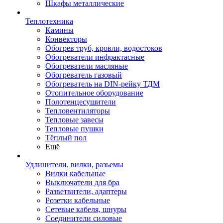
Шкафы металлические
Теплотехника
Камины
Конвекторы
Обогрев труб, кровли, водостоков
Обогреватели инфрактасные
Обогреватели масляные
Обогреватель газовый
Обогреватель на DIN-рейку ТДМ
Отопительное оборудование
Полотенцесушители
Тепловентиляторы
Тепловые завесы
Тепловые пушки
Тёплый пол
Ещё
Удлинители, вилки, разьемы
Вилки кабельные
Выключатели для бра
Разветвители, адаптеры
Розетки кабельные
Сетевые кабеля, шнуры
Соединители силовые