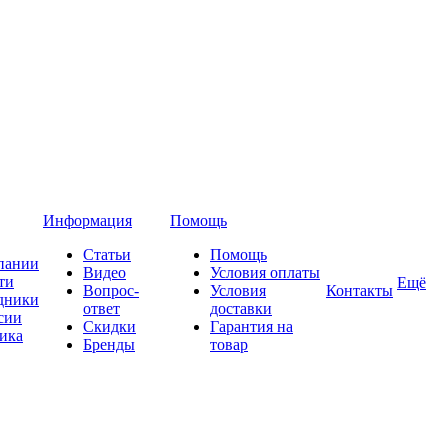
Информация
Помощь
Статьи
Помощь
пании
Видео
Условия оплаты
ти
Ещё
Вопрос-
Условия
Контакты
дники
ответ
доставки
сии
Скидки
Гарантия на
ика
Бренды
товар