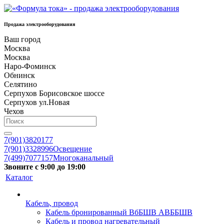
Продажа электрооборудования
Ваш город
Москва
Москва
Наро-Фоминск
Обнинск
Селятино
Серпухов Борисовское шоссе
Серпухов ул.Новая
Чехов
7(901)3820177
7(901)3328996
Освещение
7(499)7077157
Многоканальный
Звоните с 9:00 до 19:00
Каталог
Кабель, провод
Кабель бронированный ВбБШВ АВББШВ
Кабель и провод нагревательный