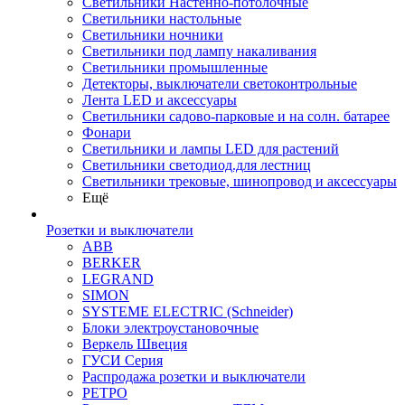
Светильники Настенно-потолочные
Светильники настольные
Светильники ночники
Светильники под лампу накаливания
Светильники промышленные
Детекторы, выключатели светоконтрольные
Лента LED и аксессуары
Светильники садово-парковые и на солн. батарее
Фонари
Светильники и лампы LED для растений
Светильники светодиод.для лестниц
Светильники трековые, шинопровод и аксессуары
Ещё
Розетки и выключатели
ABB
BERKER
LEGRAND
SIMON
SYSTEME ELECTRIC (Schneider)
Блоки электроустановочные
Веркель Швеция
ГУСИ Серия
Распродажа розетки и выключатели
РЕТРО