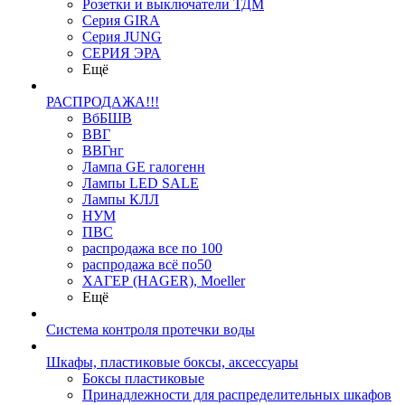
Розетки и выключатели ТДМ
Серия GIRA
Серия JUNG
СЕРИЯ ЭРА
Ещё
РАСПРОДАЖА!!!
ВбБШВ
ВВГ
ВВГнг
Лампа GE галогенн
Лампы LED SALE
Лампы КЛЛ
НУМ
ПВС
распродажа все по 100
распродажа всё по50
ХАГЕР (HAGER), Moeller
Ещё
Система контроля протечки воды
Шкафы, пластиковые боксы, аксессуары
Боксы пластиковые
Принадлежности для распределительных шкафов