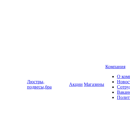
Компания
О ком
Люстры,
Новос
Акции
Магазины
подвесы,бра
Сотру
Вакан
Полит