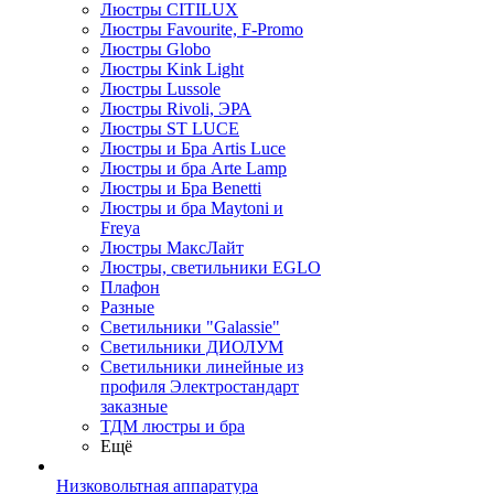
Люстры CITILUX
Люстры Favourite, F-Promo
Люстры Globo
Люстры Kink Light
Люстры Lussole
Люстры Rivoli, ЭРА
Люстры ST LUCE
Люстры и Бра Artis Luce
Люстры и бра Arte Lamp
Люстры и Бра Benetti
Люстры и бра Maytoni и
Freya
Люстры МаксЛайт
Люстры, светильники EGLO
Плафон
Разные
Светильники "Galassie"
Светильники ДИОЛУМ
Светильники линейные из
профиля Электростандарт
заказные
ТДМ люстры и бра
Ещё
Низковольтная аппаратура