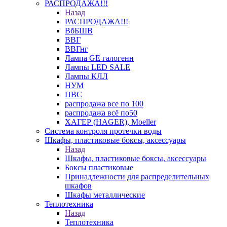
РАСПРОДАЖА!!!
Назад
РАСПРОДАЖА!!!
ВбБШВ
ВВГ
ВВГнг
Лампа GE галогенн
Лампы LED SALE
Лампы КЛЛ
НУМ
ПВС
распродажа все по 100
распродажа всё по50
ХАГЕР (HAGER), Moeller
Система контроля протечки воды
Шкафы, пластиковые боксы, аксессуары
Назад
Шкафы, пластиковые боксы, аксессуары
Боксы пластиковые
Принадлежности для распределительных
шкафов
Шкафы металлические
Теплотехника
Назад
Теплотехника