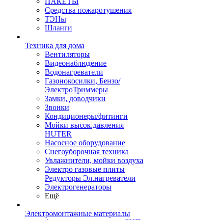
ПАКЕТЫ
Средства пожаротушения
ТЭНы
Шланги
Техника для дома
Вентиляторы
Видеонаблюдение
Водонагреватели
Газонокосилки, Бензо/
ЭлектроТриммеры
Замки, доводчики
Звонки
Кондиционеры/фитинги
Мойки высок.давления
HUTER
Насосное оборудование
Снегоуборочная техника
Увлажнители, мойки воздуха
Электро газовые плиты
Редукторы Эл.нагреватели
Электрогенераторы
Ещё
Электромонтажные материалы