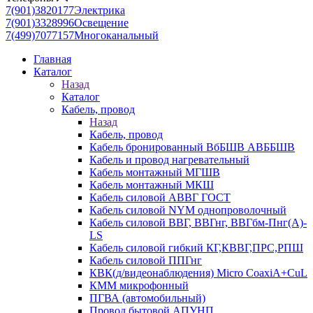
7(901)3820177
Электрика
7(901)3328996
Освещение
7(499)7077157
Многоканальный
Главная
Каталог
Назад
Каталог
Кабель, провод
Назад
Кабель, провод
Кабель бронированный ВбБШВ АВББШВ
Кабель и провод нагревательный
Кабель монтажный МГШВ
Кабель монтажный МКШ
Кабель силовой АВВГ ГОСТ
Кабель силовой NYM однопроволочный
Кабель силовой ВВГ, ВВГнг, ВВГбм-Пнг(А)-
LS
Кабель силовой гибкий КГ,КВВГ,ПРС,РПШ
Кабель силовой ППГнг
КВК(д/видеонаблюдения) Micro CoaxiA+CuL
КММ микрофонный
ПГВА (автомобильный)
Провод бытовой АПУНП