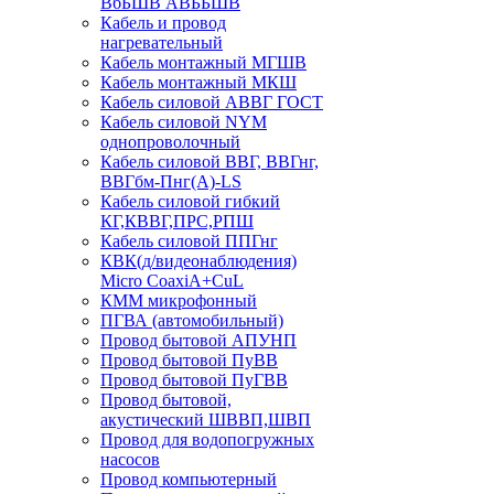
ВбБШВ АВББШВ
Кабель и провод
нагревательный
Кабель монтажный МГШВ
Кабель монтажный МКШ
Кабель силовой АВВГ ГОСТ
Кабель силовой NYM
однопроволочный
Кабель силовой ВВГ, ВВГнг,
ВВГбм-Пнг(А)-LS
Кабель силовой гибкий
КГ,КВВГ,ПРС,РПШ
Кабель силовой ППГнг
КВК(д/видеонаблюдения)
Micro CoaxiA+CuL
КММ микрофонный
ПГВА (автомобильный)
Провод бытовой АПУНП
Провод бытовой ПуВВ
Провод бытовой ПуГВВ
Провод бытовой,
акустический ШВВП,ШВП
Провод для водопогружных
насосов
Провод компьютерный