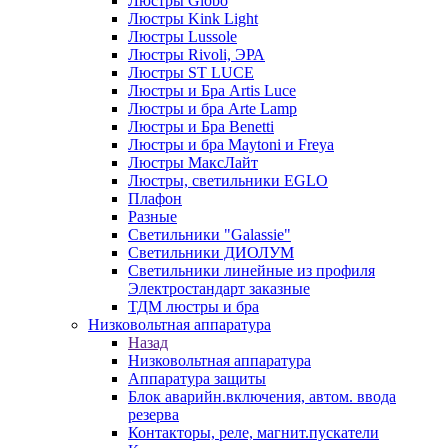
Люстры Globo
Люстры Kink Light
Люстры Lussole
Люстры Rivoli, ЭРА
Люстры ST LUCE
Люстры и Бра Artis Luce
Люстры и бра Arte Lamp
Люстры и Бра Benetti
Люстры и бра Maytoni и Freya
Люстры МаксЛайт
Люстры, светильники EGLO
Плафон
Разные
Светильники "Galassie"
Светильники ДИОЛУМ
Светильники линейные из профиля
Электростандарт заказные
ТДМ люстры и бра
Низковольтная аппаратура
Назад
Низковольтная аппаратура
Аппаратура защиты
Блок аварийн.включения, автом. ввода
резерва
Контакторы, реле, магнит.пускатели