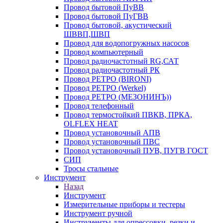
Провод бытовой ПуВВ
Провод бытовой ПуГВВ
Провод бытовой, акустический
ШВВП,ШВП
Провод для водопогружных насосов
Провод компьютерный
Провод радиочастотный RG,САТ
Провод радиочастотный РК
Провод РЕТРО (BIRONI)
Провод РЕТРО (Werkel)
Провод РЕТРО (МЕЗОНИНЪ))
Провод телефонный
Провод термостойкий ПВКВ, ПРКА,
OLFLEX HEAT
Провод установочный АПВ
Провод установочный ПВС
Провод установочный ПУВ, ПУГВ ГОСТ
СИП
Тросы стальные
Инструмент
Назад
Инструмент
Измерительные приборы и тестеры
Инструмент ручной
Инструменты для опрессовки, резки и