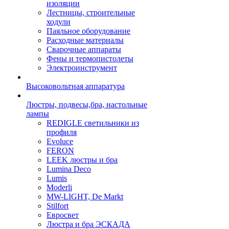
изоляции
Лестницы, строительные
ходули
Паяльное оборудование
Расходные материалы
Сварочные аппараты
Фены и термопистолеты
Электроинструмент
Высоковольтная аппаратура
Люстры, подвесы,бра, настольные
лампы
REDIGLE светильники из
профиля
Evoluce
FERON
LEEK люстры и бра
Lumina Deco
Lumis
Moderli
MW-LIGHT, De Markt
Stilfort
Евросвет
Люстра и бра ЭСКАДА