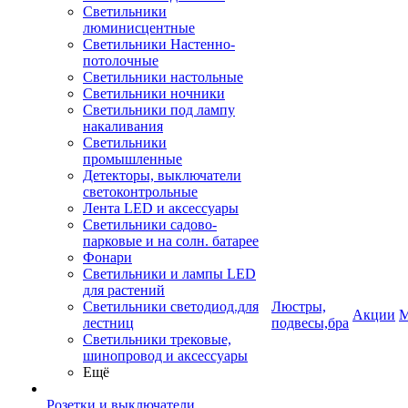
Светильники
люминисцентные
Светильники Настенно-
потолочные
Светильники настольные
Светильники ночники
Светильники под лампу
накаливания
Светильники
промышленные
Детекторы, выключатели
светоконтрольные
Лента LED и аксессуары
Светильники садово-
парковые и на солн. батарее
Фонари
Светильники и лампы LED
для растений
Светильники светодиод.для
Люстры,
Акции
М
лестниц
подвесы,бра
Светильники трековые,
шинопровод и аксессуары
Ещё
Розетки и выключатели