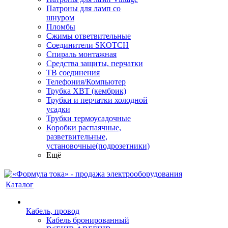
Патроны для ламп со
шнуром
Пломбы
Сжимы ответвительные
Соединители SKOTCH
Спираль монтажная
Средства защиты, перчатки
ТВ соединения
Телефония/Компьютер
Трубка ХВТ (кембрик)
Трубки и перчатки холодной
усадки
Трубки термоусадочные
Коробки распаячные,
разветвительные,
установочные(подрозетники)
Ещё
Каталог
Кабель, провод
Кабель бронированный