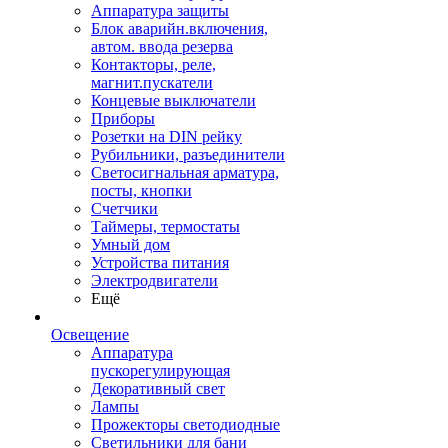
Аппаратура защиты
Блок аварийн.включения,
автом. ввода резерва
Контакторы, реле,
магнит.пускатели
Концевые выключатели
Приборы
Розетки на DIN рейку
Рубильники, разъединители
Светосигнальная арматура,
посты, кнопки
Счетчики
Таймеры, термостаты
Умный дом
Устройства питания
Электродвигатели
Ещё
Освещение
Аппаратура
пускорегулирующая
Декоративный свет
Лампы
Прожекторы светодиодные
Светильники для бани