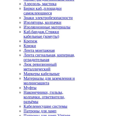
Аэрозоль, мастика
Бирки каб.,площадки
самоклеющиеся
Знаки электробезопасности
Изоляторы, колпачки
Изоляционные материалы
Каб.бандаж.Стяжки
кабельные (хомуты)
Крепеж
Крюки
Лента монтажная
Лента сигнальная, киперная,
оградительная
Люк ревизионный
металлический
Маркеры кабельные
Материалы для заземления и
молниезащита
Муфты
Наконечники, гильзы,
колпачки. ответвители,
разъёмы
Кабеленесущие системы
Патроны для ламп
Патроны для ламп Vintage