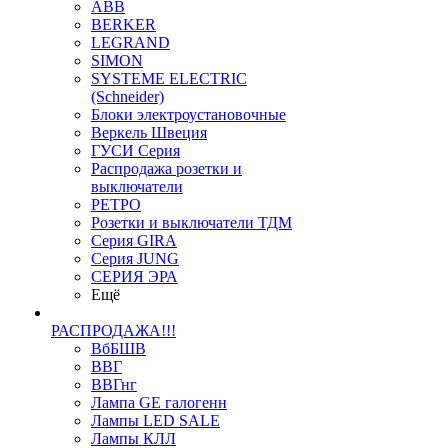
ABB
BERKER
LEGRAND
SIMON
SYSTEME ELECTRIC
(Schneider)
Блоки электроустановочные
Веркель Швеция
ГУСИ Серия
Распродажа розетки и
выключатели
РЕТРО
Розетки и выключатели ТДМ
Серия GIRA
Серия JUNG
СЕРИЯ ЭРА
Ещё
РАСПРОДАЖА!!!
ВбБШВ
ВВГ
ВВГнг
Лампа GE галогенн
Лампы LED SALE
Лампы КЛЛ