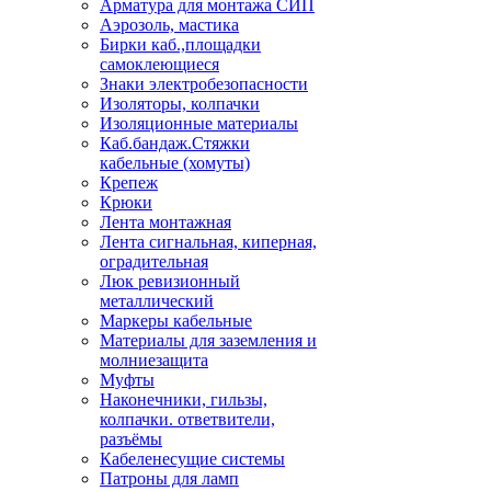
Арматура для монтажа СИП
Аэрозоль, мастика
Бирки каб.,площадки
самоклеющиеся
Знаки электробезопасности
Изоляторы, колпачки
Изоляционные материалы
Каб.бандаж.Стяжки
кабельные (хомуты)
Крепеж
Крюки
Лента монтажная
Лента сигнальная, киперная,
оградительная
Люк ревизионный
металлический
Маркеры кабельные
Материалы для заземления и
молниезащита
Муфты
Наконечники, гильзы,
колпачки. ответвители,
разъёмы
Кабеленесущие системы
Патроны для ламп