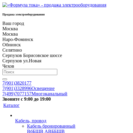
Продажа электрооборудования
Ваш город
Москва
Москва
Наро-Фоминск
Обнинск
Селятино
Серпухов Борисовское шоссе
Серпухов ул.Новая
Чехов
7(901)3820177
7(901)3328996
Освещение
7(499)7077157
Многоканальный
Звоните с 9:00 до 19:00
Каталог
Кабель, провод
Кабель бронированный
ВбБШВ АВББШВ