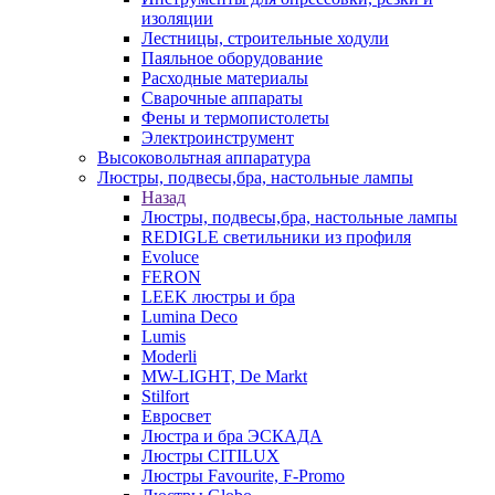
изоляции
Лестницы, строительные ходули
Паяльное оборудование
Расходные материалы
Сварочные аппараты
Фены и термопистолеты
Электроинструмент
Высоковольтная аппаратура
Люстры, подвесы,бра, настольные лампы
Назад
Люстры, подвесы,бра, настольные лампы
REDIGLE светильники из профиля
Evoluce
FERON
LEEK люстры и бра
Lumina Deco
Lumis
Moderli
MW-LIGHT, De Markt
Stilfort
Евросвет
Люстра и бра ЭСКАДА
Люстры CITILUX
Люстры Favourite, F-Promo