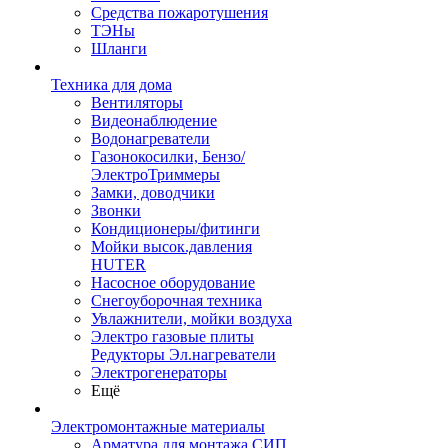
Средства пожаротушения
ТЭНы
Шланги
Техника для дома
Вентиляторы
Видеонаблюдение
Водонагреватели
Газонокосилки, Бензо/
ЭлектроТриммеры
Замки, доводчики
Звонки
Кондиционеры/фитинги
Мойки высок.давления
HUTER
Насосное оборудование
Снегоуборочная техника
Увлажнители, мойки воздуха
Электро газовые плиты
Редукторы Эл.нагреватели
Электрогенераторы
Ещё
Электромонтажные материалы
Арматура для монтажа СИП