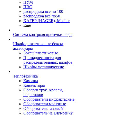
НУМ
ПВС
распродажа все по 100
распродажа всё по50
ХАГЕР (HAGER), Moeller
Ещё
Система контроля протечки воды
Шкафы, пластиковые боксы,
аксессуары
Боксы пластиковые
Принадлежности для
распределительных шкафов
Шкафы металлические
Теплотехника
Камины
Конвекторы
Обогрев труб, кровли,
водостоков
Обогреватели инфрактасные
Обогреватели масляные
Обогреватель газовый
Обогреватель на DIN-рейку