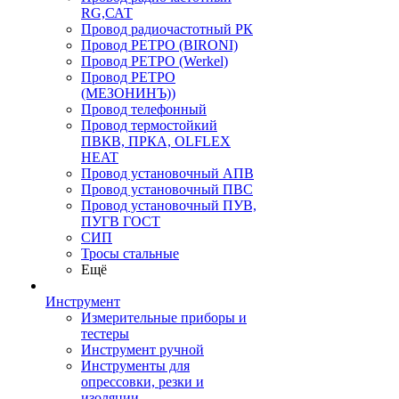
RG,САТ
Провод радиочастотный РК
Провод РЕТРО (BIRONI)
Провод РЕТРО (Werkel)
Провод РЕТРО
(МЕЗОНИНЪ))
Провод телефонный
Провод термостойкий
ПВКВ, ПРКА, OLFLEX
HEAT
Провод установочный АПВ
Провод установочный ПВС
Провод установочный ПУВ,
ПУГВ ГОСТ
СИП
Тросы стальные
Ещё
Инструмент
Измерительные приборы и
тестеры
Инструмент ручной
Инструменты для
опрессовки, резки и
изоляции