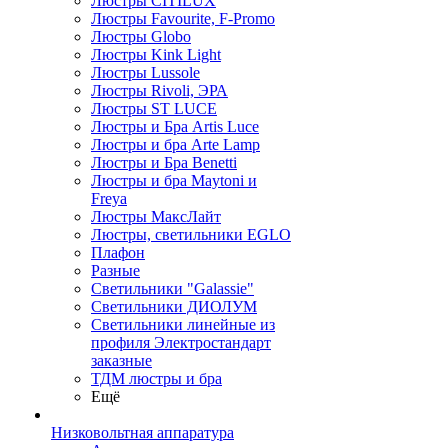
Люстры CITILUX
Люстры Favourite, F-Promo
Люстры Globo
Люстры Kink Light
Люстры Lussole
Люстры Rivoli, ЭРА
Люстры ST LUCE
Люстры и Бра Artis Luce
Люстры и бра Arte Lamp
Люстры и Бра Benetti
Люстры и бра Maytoni и
Freya
Люстры МаксЛайт
Люстры, светильники EGLO
Плафон
Разные
Светильники "Galassie"
Светильники ДИОЛУМ
Светильники линейные из
профиля Электростандарт
заказные
ТДМ люстры и бра
Ещё
Низковольтная аппаратура