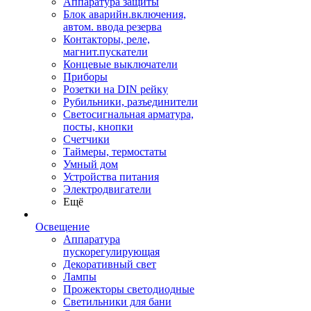
Аппаратура защиты
Блок аварийн.включения,
автом. ввода резерва
Контакторы, реле,
магнит.пускатели
Концевые выключатели
Приборы
Розетки на DIN рейку
Рубильники, разъединители
Светосигнальная арматура,
посты, кнопки
Счетчики
Таймеры, термостаты
Умный дом
Устройства питания
Электродвигатели
Ещё
Освещение
Аппаратура
пускорегулирующая
Декоративный свет
Лампы
Прожекторы светодиодные
Светильники для бани