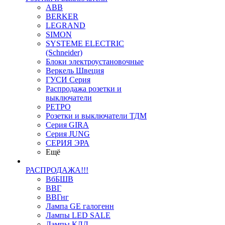
ABB
BERKER
LEGRAND
SIMON
SYSTEME ELECTRIC
(Schneider)
Блоки электроустановочные
Веркель Швеция
ГУСИ Серия
Распродажа розетки и
выключатели
РЕТРО
Розетки и выключатели ТДМ
Серия GIRA
Серия JUNG
СЕРИЯ ЭРА
Ещё
РАСПРОДАЖА!!!
ВбБШВ
ВВГ
ВВГнг
Лампа GE галогенн
Лампы LED SALE
Лампы КЛЛ