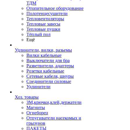
ТДМ
Отопительное оборудование
Полотенцесушители
Тепловентиляторы
Тепловые завесы
Тепловые пушки
Тёплый пол
Ещё
Удлинители, вилки, разьемы
Вилки кабельные
Выключатели для бра
Разветвители, адаптеры
Розетки кабельные
Сетевые кабеля, шнуры
Соединители силовые
Удлинители
Хоз. товары
ЗМ,крючки,клей,держатели
Магниты
Огнеборец
Отпугиватели насекомых и
грызунов
ПАКЕТЫ