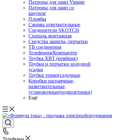
Патроны для ламп Vintage
Патроны для ламп со
шнуром
Пломбы
Сжимы ответвительные
Соединители SKOTCH
Спираль монтажная
Средства защиты, перчатки
ТВ соединения
Телефония/Компьютер
Трубка ХВТ (кембрик)
Трубки и перчатки холодной
усадки
Трубки термоусадочные
Коробки распаячные,
разветвительные,
установочные(подрозетники)
Ещё
Телефоны