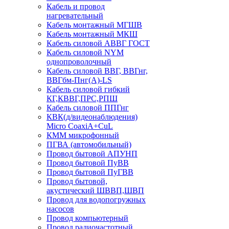
Кабель и провод
нагревательный
Кабель монтажный МГШВ
Кабель монтажный МКШ
Кабель силовой АВВГ ГОСТ
Кабель силовой NYM
однопроволочный
Кабель силовой ВВГ, ВВГнг,
ВВГбм-Пнг(А)-LS
Кабель силовой гибкий
КГ,КВВГ,ПРС,РПШ
Кабель силовой ППГнг
КВК(д/видеонаблюдения)
Micro CoaxiA+CuL
КММ микрофонный
ПГВА (автомобильный)
Провод бытовой АПУНП
Провод бытовой ПуВВ
Провод бытовой ПуГВВ
Провод бытовой,
акустический ШВВП,ШВП
Провод для водопогружных
насосов
Провод компьютерный
Провод радиочастотный