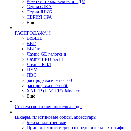
Розетки и выключатели ТДМ
Серия GIRA
Серия JUNG
СЕРИЯ ЭРА
Ещё
РАСПРОДАЖА!!!
ВбБШВ
ВВГ
ВВГнг
Лампа GE галогенн
Лампы LED SALE
Лампы КЛЛ
НУМ
ПВС
распродажа все по 100
распродажа всё по50
ХАГЕР (HAGER), Moeller
Ещё
Система контроля протечки воды
Шкафы, пластиковые боксы, аксессуары
Боксы пластиковые
Принадлежности для распределительных шкафов