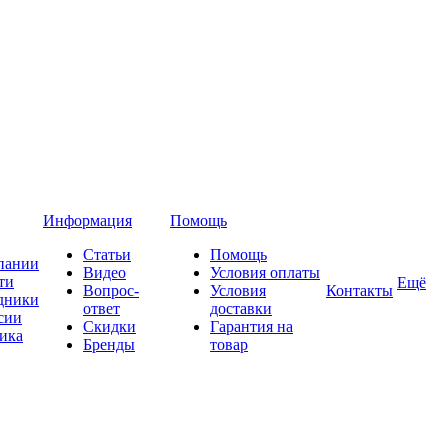
Информация
Помощь
Статьи
Помощь
пании
Видео
Условия оплаты
ти
Ещё
Вопрос-
Условия
Контакты
дники
ответ
доставки
сии
Скидки
Гарантия на
ика
Бренды
товар