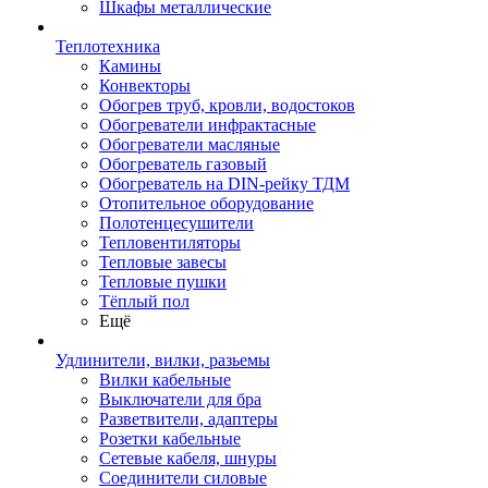
Шкафы металлические
Теплотехника
Камины
Конвекторы
Обогрев труб, кровли, водостоков
Обогреватели инфрактасные
Обогреватели масляные
Обогреватель газовый
Обогреватель на DIN-рейку ТДМ
Отопительное оборудование
Полотенцесушители
Тепловентиляторы
Тепловые завесы
Тепловые пушки
Тёплый пол
Ещё
Удлинители, вилки, разьемы
Вилки кабельные
Выключатели для бра
Разветвители, адаптеры
Розетки кабельные
Сетевые кабеля, шнуры
Соединители силовые