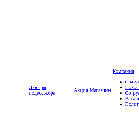
Компания
О ком
Люстры,
Новос
Акции
Магазины
подвесы,бра
Сотру
Вакан
Полит