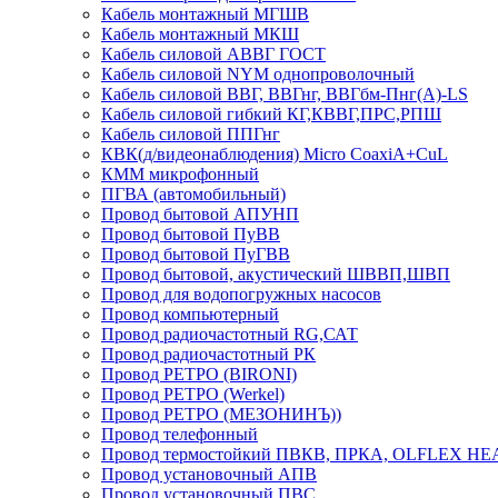
Кабель монтажный МГШВ
Кабель монтажный МКШ
Кабель силовой АВВГ ГОСТ
Кабель силовой NYM однопроволочный
Кабель силовой ВВГ, ВВГнг, ВВГбм-Пнг(А)-LS
Кабель силовой гибкий КГ,КВВГ,ПРС,РПШ
Кабель силовой ППГнг
КВК(д/видеонаблюдения) Micro CoaxiA+CuL
КММ микрофонный
ПГВА (автомобильный)
Провод бытовой АПУНП
Провод бытовой ПуВВ
Провод бытовой ПуГВВ
Провод бытовой, акустический ШВВП,ШВП
Провод для водопогружных насосов
Провод компьютерный
Провод радиочастотный RG,САТ
Провод радиочастотный РК
Провод РЕТРО (BIRONI)
Провод РЕТРО (Werkel)
Провод РЕТРО (МЕЗОНИНЪ))
Провод телефонный
Провод термостойкий ПВКВ, ПРКА, OLFLEX HE
Провод установочный АПВ
Провод установочный ПВС