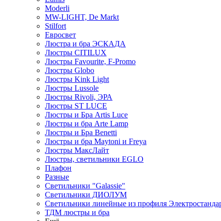
Moderli
MW-LIGHT, De Markt
Stilfort
Евросвет
Люстра и бра ЭСКАДА
Люстры CITILUX
Люстры Favourite, F-Promo
Люстры Globo
Люстры Kink Light
Люстры Lussole
Люстры Rivoli, ЭРА
Люстры ST LUCE
Люстры и Бра Artis Luce
Люстры и бра Arte Lamp
Люстры и Бра Benetti
Люстры и бра Maytoni и Freya
Люстры МаксЛайт
Люстры, светильники EGLO
Плафон
Разные
Светильники "Galassie"
Светильники ДИОЛУМ
Светильники линейные из профиля Электростандар
ТДМ люстры и бра