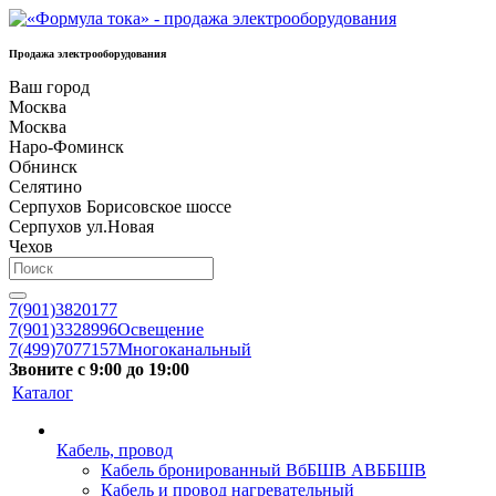
Продажа электрооборудования
Ваш город
Москва
Москва
Наро-Фоминск
Обнинск
Селятино
Серпухов Борисовское шоссе
Серпухов ул.Новая
Чехов
7(901)3820177
7(901)3328996
Освещение
7(499)7077157
Многоканальный
Звоните с 9:00 до 19:00
Каталог
Кабель, провод
Кабель бронированный ВбБШВ АВББШВ
Кабель и провод нагревательный