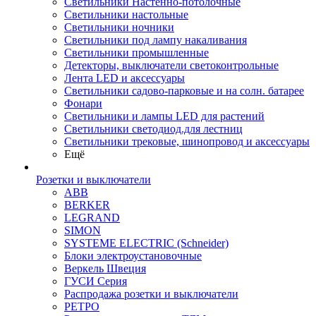
Светильники Настенно-потолочные
Светильники настольные
Светильники ночники
Светильники под лампу накаливания
Светильники промышленные
Детекторы, выключатели светоконтрольные
Лента LED и аксессуары
Светильники садово-парковые и на солн. батарее
Фонари
Светильники и лампы LED для растений
Светильники светодиод.для лестниц
Светильники трековые, шинопровод и аксессуары
Ещё
Розетки и выключатели
ABB
BERKER
LEGRAND
SIMON
SYSTEME ELECTRIC (Schneider)
Блоки электроустановочные
Веркель Швеция
ГУСИ Серия
Распродажа розетки и выключатели
РЕТРО