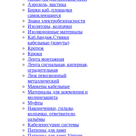
Аэрозоль, мастика
Бирки каб.,площадки
самоклеющиеся
Знаки электробезопасности
Изоляторы, колпачки
Изоляционные материалы
Каб.бандаж.Стяжки
кабельные (хомуты)
Крепеж
Крюки
Лента монтажная
Лента сигнальная, киперная,
оградительная
Люк ревизионный
металлический
Маркеры кабельные
Материалы для заземления и
молниезащита
Муфты
Наконечники, гильзы,
колпачки. ответвители,
разъёмы
Кабеленесущие системы
Патроны для ламп
Патроны для ламп Vintage