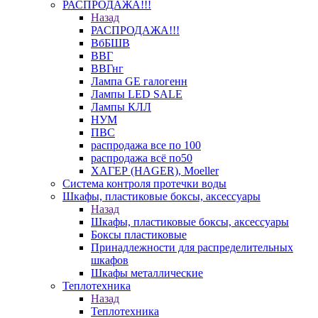
РАСПРОДАЖА!!!
Назад
РАСПРОДАЖА!!!
ВбБШВ
ВВГ
ВВГнг
Лампа GE галогенн
Лампы LED SALE
Лампы КЛЛ
НУМ
ПВС
распродажа все по 100
распродажа всё по50
ХАГЕР (HAGER), Moeller
Система контроля протечки воды
Шкафы, пластиковые боксы, аксессуары
Назад
Шкафы, пластиковые боксы, аксессуары
Боксы пластиковые
Принадлежности для распределительных
шкафов
Шкафы металлические
Теплотехника
Назад
Теплотехника