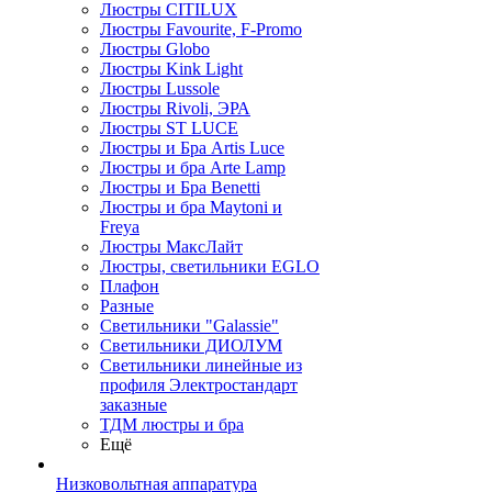
Люстры CITILUX
Люстры Favourite, F-Promo
Люстры Globo
Люстры Kink Light
Люстры Lussole
Люстры Rivoli, ЭРА
Люстры ST LUCE
Люстры и Бра Artis Luce
Люстры и бра Arte Lamp
Люстры и Бра Benetti
Люстры и бра Maytoni и
Freya
Люстры МаксЛайт
Люстры, светильники EGLO
Плафон
Разные
Светильники "Galassie"
Светильники ДИОЛУМ
Светильники линейные из
профиля Электростандарт
заказные
ТДМ люстры и бра
Ещё
Низковольтная аппаратура