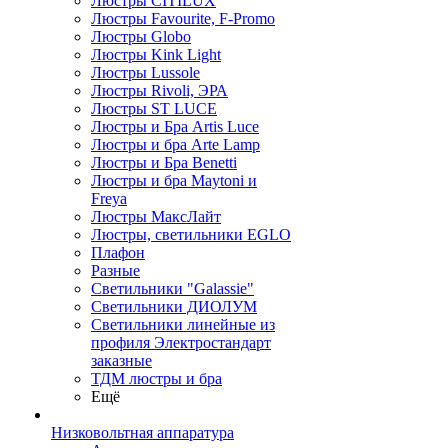
Люстры CITILUX
Люстры Favourite, F-Promo
Люстры Globo
Люстры Kink Light
Люстры Lussole
Люстры Rivoli, ЭРА
Люстры ST LUCE
Люстры и Бра Artis Luce
Люстры и бра Arte Lamp
Люстры и Бра Benetti
Люстры и бра Maytoni и
Freya
Люстры МаксЛайт
Люстры, светильники EGLO
Плафон
Разные
Светильники "Galassie"
Светильники ДИОЛУМ
Светильники линейные из
профиля Электростандарт
заказные
ТДМ люстры и бра
Ещё
Низковольтная аппаратура