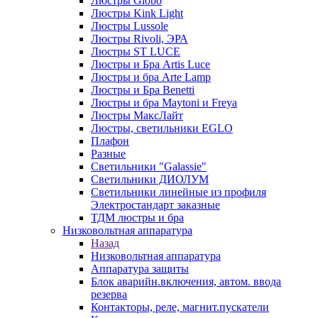
Люстры Globo
Люстры Kink Light
Люстры Lussole
Люстры Rivoli, ЭРА
Люстры ST LUCE
Люстры и Бра Artis Luce
Люстры и бра Arte Lamp
Люстры и Бра Benetti
Люстры и бра Maytoni и Freya
Люстры МаксЛайт
Люстры, светильники EGLO
Плафон
Разные
Светильники "Galassie"
Светильники ДИОЛУМ
Светильники линейные из профиля
Электростандарт заказные
ТДМ люстры и бра
Низковольтная аппаратура
Назад
Низковольтная аппаратура
Аппаратура защиты
Блок аварийн.включения, автом. ввода
резерва
Контакторы, реле, магнит.пускатели