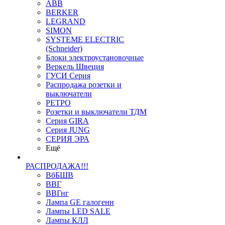
ABB
BERKER
LEGRAND
SIMON
SYSTEME ELECTRIC
(Schneider)
Блоки электроустановочные
Веркель Швеция
ГУСИ Серия
Распродажа розетки и
выключатели
РЕТРО
Розетки и выключатели ТДМ
Серия GIRA
Серия JUNG
СЕРИЯ ЭРА
Ещё
РАСПРОДАЖА!!!
ВбБШВ
ВВГ
ВВГнг
Лампа GE галогенн
Лампы LED SALE
Лампы КЛЛ