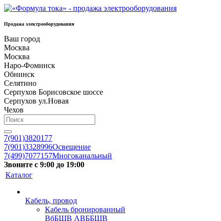
Продажа электрооборудования
Ваш город
Москва
Москва
Наро-Фоминск
Обнинск
Селятино
Серпухов Борисовское шоссе
Серпухов ул.Новая
Чехов
7(901)3820177
7(901)3328996
Освещение
7(499)7077157
Многоканальный
Звоните с 9:00 до 19:00
Каталог
Кабель, провод
Кабель бронированный
ВбБШВ АВББШВ