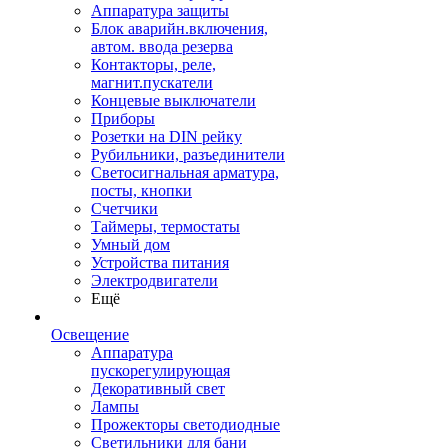
Аппаратура защиты
Блок аварийн.включения,
автом. ввода резерва
Контакторы, реле,
магнит.пускатели
Концевые выключатели
Приборы
Розетки на DIN рейку
Рубильники, разъединители
Светосигнальная арматура,
посты, кнопки
Счетчики
Таймеры, термостаты
Умный дом
Устройства питания
Электродвигатели
Ещё
Освещение
Аппаратура
пускорегулирующая
Декоративный свет
Лампы
Прожекторы светодиодные
Светильники для бани