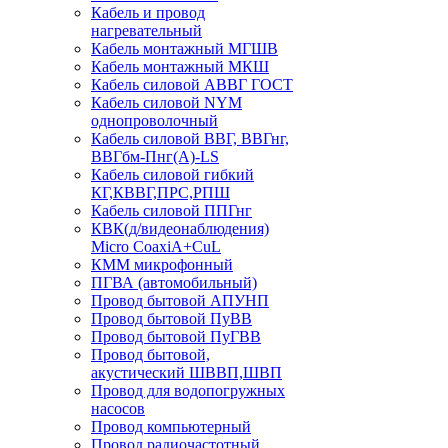
Кабель и провод
нагревательный
Кабель монтажный МГШВ
Кабель монтажный МКШ
Кабель силовой АВВГ ГОСТ
Кабель силовой NYM
однопроволочный
Кабель силовой ВВГ, ВВГнг,
ВВГбм-Пнг(А)-LS
Кабель силовой гибкий
КГ,КВВГ,ПРС,РПШ
Кабель силовой ППГнг
КВК(д/видеонаблюдения)
Micro CoaxiA+CuL
КММ микрофонный
ПГВА (автомобильный)
Провод бытовой АПУНП
Провод бытовой ПуВВ
Провод бытовой ПуГВВ
Провод бытовой,
акустический ШВВП,ШВП
Провод для водопогружных
насосов
Провод компьютерный
Провод радиочастотный