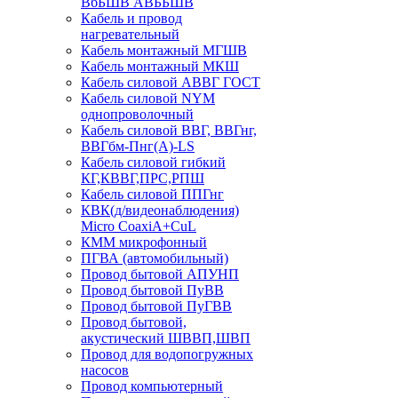
ВбБШВ АВББШВ
Кабель и провод
нагревательный
Кабель монтажный МГШВ
Кабель монтажный МКШ
Кабель силовой АВВГ ГОСТ
Кабель силовой NYM
однопроволочный
Кабель силовой ВВГ, ВВГнг,
ВВГбм-Пнг(А)-LS
Кабель силовой гибкий
КГ,КВВГ,ПРС,РПШ
Кабель силовой ППГнг
КВК(д/видеонаблюдения)
Micro CoaxiA+CuL
КММ микрофонный
ПГВА (автомобильный)
Провод бытовой АПУНП
Провод бытовой ПуВВ
Провод бытовой ПуГВВ
Провод бытовой,
акустический ШВВП,ШВП
Провод для водопогружных
насосов
Провод компьютерный