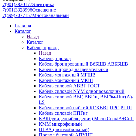
7(901)3820177
Электрика
7(901)3328996
Освещение
7(499)7077157
Многоканальный
Главная
Каталог
Назад
Каталог
Кабель, провод
Назад
Кабель, провод
Кабель бронированный ВбБШВ АВББШВ
Кабель и провод нагревательный
Кабель монтажный МГШВ
Кабель монтажный МКШ
Кабель силовой АВВГ ГОСТ
Кабель силовой NYM однопроволочный
Кабель силовой ВВГ, ВВГнг, ВВГбм-Пнг(А)-
LS
Кабель силовой гибкий КГ,КВВГ,ПРС,РПШ
Кабель силовой ППГнг
КВК(д/видеонаблюдения) Micro CoaxiA+CuL
КММ микрофонный
ПГВА (автомобильный)
Провод бытовой АПУНП