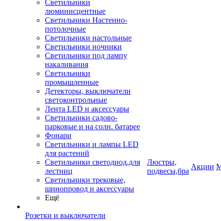
Светильники
люминисцентные
Светильники Настенно-
потолочные
Светильники настольные
Светильники ночники
Светильники под лампу
накаливания
Светильники
промышленные
Детекторы, выключатели
светоконтрольные
Лента LED и аксессуары
Светильники садово-
парковые и на солн. батарее
Фонари
Светильники и лампы LED
для растений
Светильники светодиод.для
Люстры,
Акции
М
лестниц
подвесы,бра
Светильники трековые,
шинопровод и аксессуары
Ещё
Розетки и выключатели