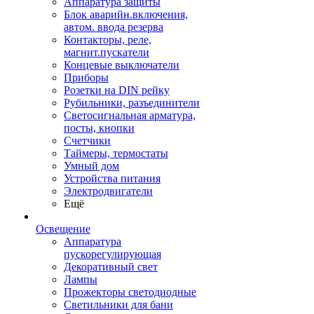
Аппаратура защиты
Блок аварийн.включения,
автом. ввода резерва
Контакторы, реле,
магнит.пускатели
Концевые выключатели
Приборы
Розетки на DIN рейку
Рубильники, разъединители
Светосигнальная арматура,
посты, кнопки
Счетчики
Таймеры, термостаты
Умный дом
Устройства питания
Электродвигатели
Ещё
Освещение
Аппаратура
пускорегулирующая
Декоративный свет
Лампы
Прожекторы светодиодные
Светильники для бани