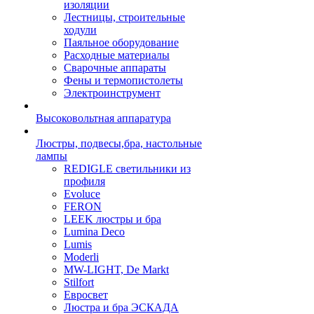
изоляции
Лестницы, строительные
ходули
Паяльное оборудование
Расходные материалы
Сварочные аппараты
Фены и термопистолеты
Электроинструмент
Высоковольтная аппаратура
Люстры, подвесы,бра, настольные
лампы
REDIGLE светильники из
профиля
Evoluce
FERON
LEEK люстры и бра
Lumina Deco
Lumis
Moderli
MW-LIGHT, De Markt
Stilfort
Евросвет
Люстра и бра ЭСКАДА