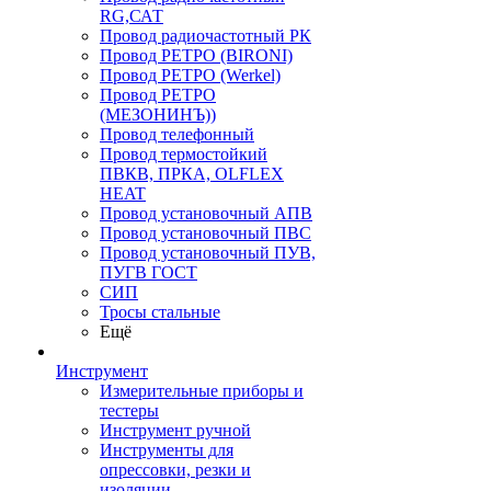
RG,САТ
Провод радиочастотный РК
Провод РЕТРО (BIRONI)
Провод РЕТРО (Werkel)
Провод РЕТРО
(МЕЗОНИНЪ))
Провод телефонный
Провод термостойкий
ПВКВ, ПРКА, OLFLEX
HEAT
Провод установочный АПВ
Провод установочный ПВС
Провод установочный ПУВ,
ПУГВ ГОСТ
СИП
Тросы стальные
Ещё
Инструмент
Измерительные приборы и
тестеры
Инструмент ручной
Инструменты для
опрессовки, резки и
изоляции