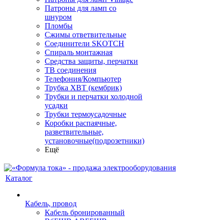
Патроны для ламп со
шнуром
Пломбы
Сжимы ответвительные
Соединители SKOTCH
Спираль монтажная
Средства защиты, перчатки
ТВ соединения
Телефония/Компьютер
Трубка ХВТ (кембрик)
Трубки и перчатки холодной
усадки
Трубки термоусадочные
Коробки распаячные,
разветвительные,
установочные(подрозетники)
Ещё
Каталог
Кабель, провод
Кабель бронированный