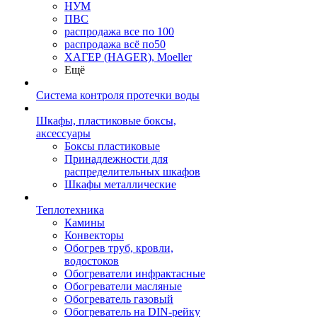
НУМ
ПВС
распродажа все по 100
распродажа всё по50
ХАГЕР (HAGER), Moeller
Ещё
Система контроля протечки воды
Шкафы, пластиковые боксы,
аксессуары
Боксы пластиковые
Принадлежности для
распределительных шкафов
Шкафы металлические
Теплотехника
Камины
Конвекторы
Обогрев труб, кровли,
водостоков
Обогреватели инфрактасные
Обогреватели масляные
Обогреватель газовый
Обогреватель на DIN-рейку