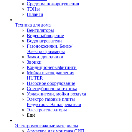
Средства пожаротушения
ТЭНы
Шланги
Техника для дома
Вентиляторы
Видеонаблюдение
Водонагреватели
Газонокосилки, Бензо/
ЭлектроТриммеры
Замки, доводчики
Звонки
Кондиционеры/фитинги
Мойки высок.давления
HUTER
Насосное оборудование
Снегоуборочная техника
Увлажнители, мойки воздуха
Электро газовые плиты
Редукторы Эл.нагреватели
Электрогенераторы
Ещё
Электромонтажные материалы
Арматура для монтажа СИП