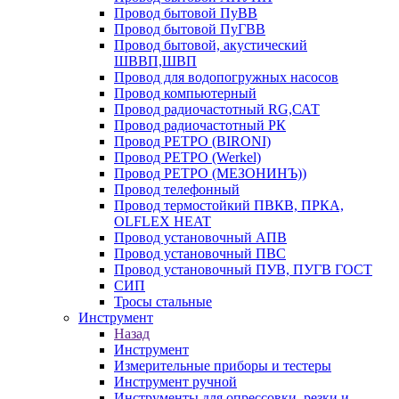
Провод бытовой ПуВВ
Провод бытовой ПуГВВ
Провод бытовой, акустический
ШВВП,ШВП
Провод для водопогружных насосов
Провод компьютерный
Провод радиочастотный RG,САТ
Провод радиочастотный РК
Провод РЕТРО (BIRONI)
Провод РЕТРО (Werkel)
Провод РЕТРО (МЕЗОНИНЪ))
Провод телефонный
Провод термостойкий ПВКВ, ПРКА,
OLFLEX HEAT
Провод установочный АПВ
Провод установочный ПВС
Провод установочный ПУВ, ПУГВ ГОСТ
СИП
Тросы стальные
Инструмент
Назад
Инструмент
Измерительные приборы и тестеры
Инструмент ручной
Инструменты для опрессовки, резки и