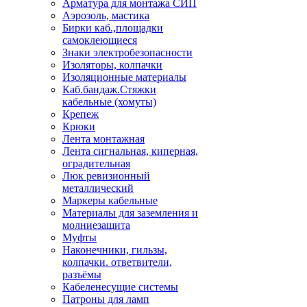
Арматура для монтажа СИП
Аэрозоль, мастика
Бирки каб.,площадки
самоклеющиеся
Знаки электробезопасности
Изоляторы, колпачки
Изоляционные материалы
Каб.бандаж.Стяжки
кабельные (хомуты)
Крепеж
Крюки
Лента монтажная
Лента сигнальная, киперная,
оградительная
Люк ревизионный
металлический
Маркеры кабельные
Материалы для заземления и
молниезащита
Муфты
Наконечники, гильзы,
колпачки. ответвители,
разъёмы
Кабеленесущие системы
Патроны для ламп