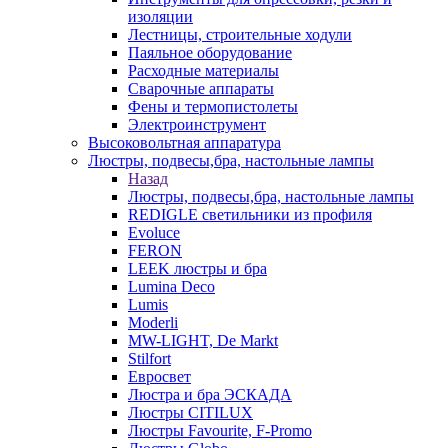
изоляции
Лестницы, строительные ходули
Паяльное оборудование
Расходные материалы
Сварочные аппараты
Фены и термопистолеты
Электроинструмент
Высоковольтная аппаратура
Люстры, подвесы,бра, настольные лампы
Назад
Люстры, подвесы,бра, настольные лампы
REDIGLE светильники из профиля
Evoluce
FERON
LEEK люстры и бра
Lumina Deco
Lumis
Moderli
MW-LIGHT, De Markt
Stilfort
Евросвет
Люстра и бра ЭСКАДА
Люстры CITILUX
Люстры Favourite, F-Promo