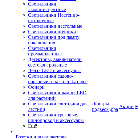
Светильники
люминисцентные
Светильники Настенно-
потолочные
Светильники настольные
Светильники ночники
Светильники под лампу
накаливания
Светильники
промышленные
Детекторы, выключатели
светоконтрольные
Лента LED и аксессуары
Светильники садово-
парковые и на солн. батарее
Фонари
Светильники и лампы LED
для растений
Светильники светодиод.для
Люстры,
Акции
М
лестниц
подвесы,бра
Светильники трековые,
шинопровод и аксессуары
Ещё
Розетки и выключатели