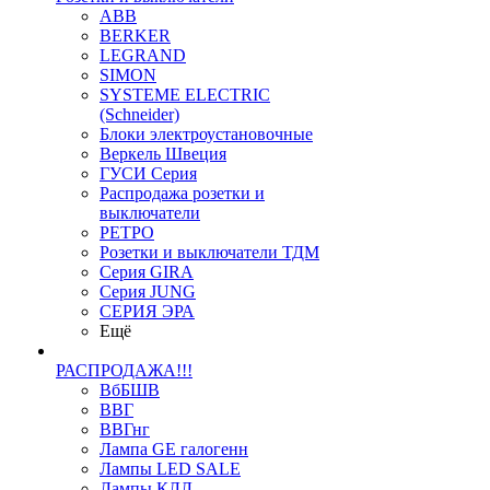
ABB
BERKER
LEGRAND
SIMON
SYSTEME ELECTRIC
(Schneider)
Блоки электроустановочные
Веркель Швеция
ГУСИ Серия
Распродажа розетки и
выключатели
РЕТРО
Розетки и выключатели ТДМ
Серия GIRA
Серия JUNG
СЕРИЯ ЭРА
Ещё
РАСПРОДАЖА!!!
ВбБШВ
ВВГ
ВВГнг
Лампа GE галогенн
Лампы LED SALE
Лампы КЛЛ