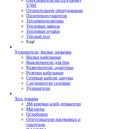
Обогреватель на DIN-рейку
ТДМ
Отопительное оборудование
Полотенцесушители
Тепловентиляторы
Тепловые завесы
Тепловые пушки
Тёплый пол
Ещё
Удлинители, вилки, разьемы
Вилки кабельные
Выключатели для бра
Разветвители, адаптеры
Розетки кабельные
Сетевые кабеля, шнуры
Соединители силовые
Удлинители
Хоз. товары
ЗМ,крючки,клей,держатели
Магниты
Огнеборец
Отпугиватели насекомых и
грызунов