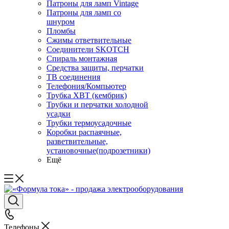
Патроны для ламп Vintage
Патроны для ламп со
шнуром
Пломбы
Сжимы ответвительные
Соединители SKOTCH
Спираль монтажная
Средства защиты, перчатки
ТВ соединения
Телефония/Компьютер
Трубка ХВТ (кембрик)
Трубки и перчатки холодной
усадки
Трубки термоусадочные
Коробки распаячные,
разветвительные,
установочные(подрозетники)
Ещё
Телефоны