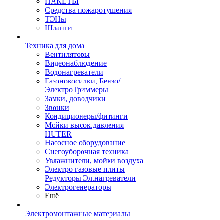
ПАКЕТЫ
Средства пожаротушения
ТЭНы
Шланги
Техника для дома
Вентиляторы
Видеонаблюдение
Водонагреватели
Газонокосилки, Бензо/
ЭлектроТриммеры
Замки, доводчики
Звонки
Кондиционеры/фитинги
Мойки высок.давления
HUTER
Насосное оборудование
Снегоуборочная техника
Увлажнители, мойки воздуха
Электро газовые плиты
Редукторы Эл.нагреватели
Электрогенераторы
Ещё
Электромонтажные материалы