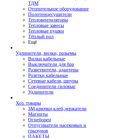
ТДМ
Отопительное оборудование
Полотенцесушители
Тепловентиляторы
Тепловые завесы
Тепловые пушки
Тёплый пол
Ещё
Удлинители, вилки, разьемы
Вилки кабельные
Выключатели для бра
Разветвители, адаптеры
Розетки кабельные
Сетевые кабеля, шнуры
Соединители силовые
Удлинители
Хоз. товары
ЗМ,крючки,клей,держатели
Магниты
Огнеборец
Отпугиватели насекомых и
грызунов
ПАКЕТЫ