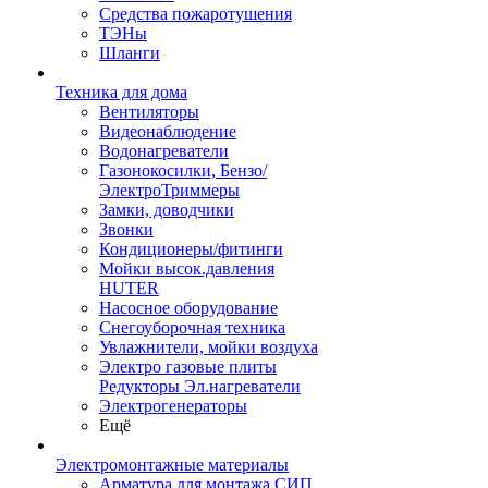
Средства пожаротушения
ТЭНы
Шланги
Техника для дома
Вентиляторы
Видеонаблюдение
Водонагреватели
Газонокосилки, Бензо/
ЭлектроТриммеры
Замки, доводчики
Звонки
Кондиционеры/фитинги
Мойки высок.давления
HUTER
Насосное оборудование
Снегоуборочная техника
Увлажнители, мойки воздуха
Электро газовые плиты
Редукторы Эл.нагреватели
Электрогенераторы
Ещё
Электромонтажные материалы
Арматура для монтажа СИП