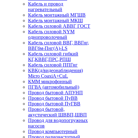
Кабель и провод
нагревательный
Кабель монтажный МГШВ
Кабель монтажный МКШ
Кабель силовой АВВГ ГОСТ
Кабель силовой NYM
однопроволочный
Кабель силовой ВВГ, ВВГнг,
ВВГбм-Пнг(А)-LS
Кабель силовой гибкий
КГ,КВВГ,ПРС,РПШ
Кабель силовой ППГнг
КВК(д/видеонаблюдения)
Micro CoaxiA+CuL
КММ микрофонный
ПГВА (автомобильный)
Провод бытовой АПУНП
Провод бытовой ПуВВ
Провод бытовой ПуГВВ
Провод бытовой,
акустический ШВВП,ШВП
Провод для водопогружных
насосов
Провод компьютерный
Провод радиочастотный