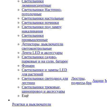
Светильники
люминисцентные
Светильники Настенно-
потолочные
Светильники настольные
Светильники ночники
Светильники под лампу
накаливания
Светильники
промышленные
Детекторы, выключатели
светоконтрольные
Лента LED и аксессуары
Светильники садово-
парковые и на солн. батарее
Фонари
Светильники и лампы LED
для растений
Светильники светодиод.для
Люстры,
Акции
М
лестниц
подвесы,бра
Светильники трековые,
шинопровод и аксессуары
Ещё
Розетки и выключатели