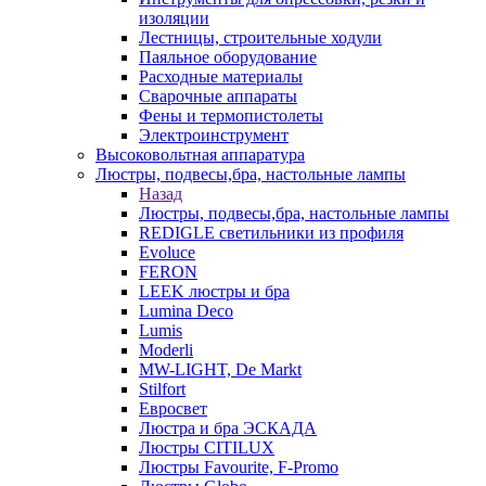
изоляции
Лестницы, строительные ходули
Паяльное оборудование
Расходные материалы
Сварочные аппараты
Фены и термопистолеты
Электроинструмент
Высоковольтная аппаратура
Люстры, подвесы,бра, настольные лампы
Назад
Люстры, подвесы,бра, настольные лампы
REDIGLE светильники из профиля
Evoluce
FERON
LEEK люстры и бра
Lumina Deco
Lumis
Moderli
MW-LIGHT, De Markt
Stilfort
Евросвет
Люстра и бра ЭСКАДА
Люстры CITILUX
Люстры Favourite, F-Promo