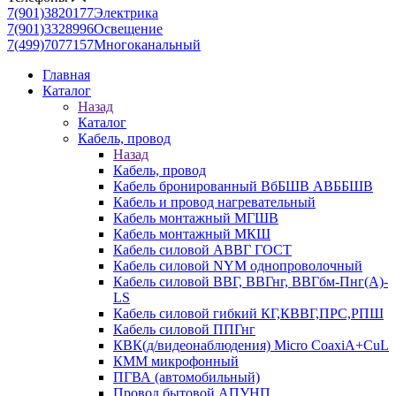
7(901)3820177
Электрика
7(901)3328996
Освещение
7(499)7077157
Многоканальный
Главная
Каталог
Назад
Каталог
Кабель, провод
Назад
Кабель, провод
Кабель бронированный ВбБШВ АВББШВ
Кабель и провод нагревательный
Кабель монтажный МГШВ
Кабель монтажный МКШ
Кабель силовой АВВГ ГОСТ
Кабель силовой NYM однопроволочный
Кабель силовой ВВГ, ВВГнг, ВВГбм-Пнг(А)-
LS
Кабель силовой гибкий КГ,КВВГ,ПРС,РПШ
Кабель силовой ППГнг
КВК(д/видеонаблюдения) Micro CoaxiA+CuL
КММ микрофонный
ПГВА (автомобильный)
Провод бытовой АПУНП