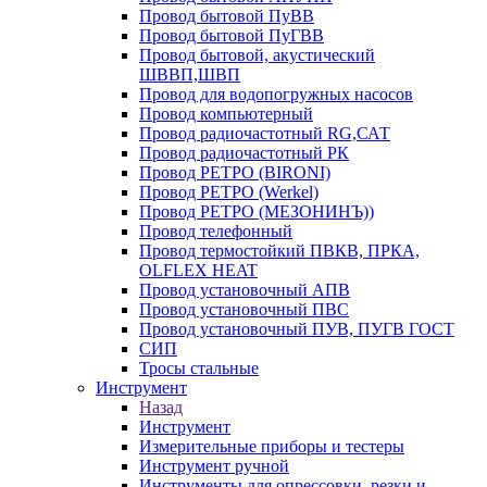
Провод бытовой ПуВВ
Провод бытовой ПуГВВ
Провод бытовой, акустический
ШВВП,ШВП
Провод для водопогружных насосов
Провод компьютерный
Провод радиочастотный RG,САТ
Провод радиочастотный РК
Провод РЕТРО (BIRONI)
Провод РЕТРО (Werkel)
Провод РЕТРО (МЕЗОНИНЪ))
Провод телефонный
Провод термостойкий ПВКВ, ПРКА,
OLFLEX HEAT
Провод установочный АПВ
Провод установочный ПВС
Провод установочный ПУВ, ПУГВ ГОСТ
СИП
Тросы стальные
Инструмент
Назад
Инструмент
Измерительные приборы и тестеры
Инструмент ручной
Инструменты для опрессовки, резки и