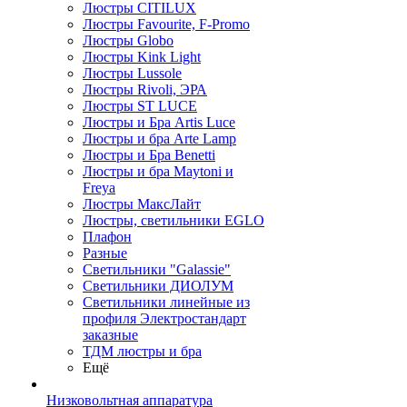
Люстры CITILUX
Люстры Favourite, F-Promo
Люстры Globo
Люстры Kink Light
Люстры Lussole
Люстры Rivoli, ЭРА
Люстры ST LUCE
Люстры и Бра Artis Luce
Люстры и бра Arte Lamp
Люстры и Бра Benetti
Люстры и бра Maytoni и
Freya
Люстры МаксЛайт
Люстры, светильники EGLO
Плафон
Разные
Светильники "Galassie"
Светильники ДИОЛУМ
Светильники линейные из
профиля Электростандарт
заказные
ТДМ люстры и бра
Ещё
Низковольтная аппаратура