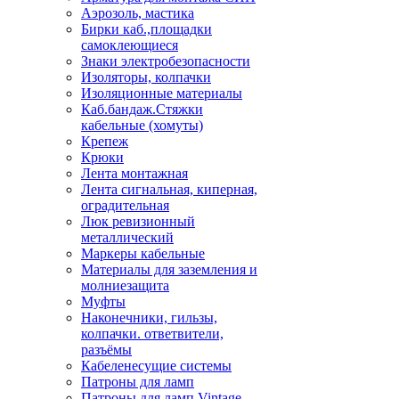
Аэрозоль, мастика
Бирки каб.,площадки
самоклеющиеся
Знаки электробезопасности
Изоляторы, колпачки
Изоляционные материалы
Каб.бандаж.Стяжки
кабельные (хомуты)
Крепеж
Крюки
Лента монтажная
Лента сигнальная, киперная,
оградительная
Люк ревизионный
металлический
Маркеры кабельные
Материалы для заземления и
молниезащита
Муфты
Наконечники, гильзы,
колпачки. ответвители,
разъёмы
Кабеленесущие системы
Патроны для ламп
Патроны для ламп Vintage