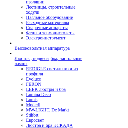
изоляции
Лестницы, строительные
ходули
Паяльное оборудование
Расходные материалы
Сварочные аппараты
Фены и термопистолеты
Электроинструмент
Высоковольтная аппаратура
Люстры, подвесы,бра, настольные
лампы
REDIGLE светильники из
профиля
Evoluce
FERON
LEEK люстры и бра
Lumina Deco
Lumis
Moderli
MW-LIGHT, De Markt
Stilfort
Евросвет
Люстра и бра ЭСКАДА