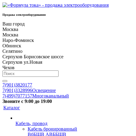
Продажа электрооборудования
Ваш город
Москва
Москва
Наро-Фоминск
Обнинск
Селятино
Серпухов Борисовское шоссе
Серпухов ул.Новая
Чехов
7(901)3820177
7(901)3328996
Освещение
7(499)7077157
Многоканальный
Звоните с 9:00 до 19:00
Каталог
Кабель, провод
Кабель бронированный
ВбБШВ АВББШВ