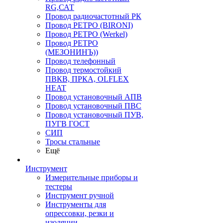
RG,САТ
Провод радиочастотный РК
Провод РЕТРО (BIRONI)
Провод РЕТРО (Werkel)
Провод РЕТРО
(МЕЗОНИНЪ))
Провод телефонный
Провод термостойкий
ПВКВ, ПРКА, OLFLEX
HEAT
Провод установочный АПВ
Провод установочный ПВС
Провод установочный ПУВ,
ПУГВ ГОСТ
СИП
Тросы стальные
Ещё
Инструмент
Измерительные приборы и
тестеры
Инструмент ручной
Инструменты для
опрессовки, резки и
изоляции