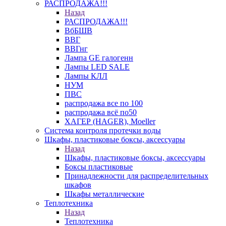
РАСПРОДАЖА!!!
Назад
РАСПРОДАЖА!!!
ВбБШВ
ВВГ
ВВГнг
Лампа GE галогенн
Лампы LED SALE
Лампы КЛЛ
НУМ
ПВС
распродажа все по 100
распродажа всё по50
ХАГЕР (HAGER), Moeller
Система контроля протечки воды
Шкафы, пластиковые боксы, аксессуары
Назад
Шкафы, пластиковые боксы, аксессуары
Боксы пластиковые
Принадлежности для распределительных
шкафов
Шкафы металлические
Теплотехника
Назад
Теплотехника