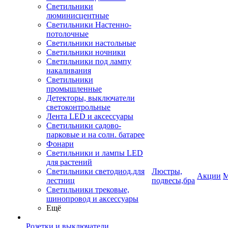
Светильники
люминисцентные
Светильники Настенно-
потолочные
Светильники настольные
Светильники ночники
Светильники под лампу
накаливания
Светильники
промышленные
Детекторы, выключатели
светоконтрольные
Лента LED и аксессуары
Светильники садово-
парковые и на солн. батарее
Фонари
Светильники и лампы LED
для растений
Светильники светодиод.для
Люстры,
Акции
М
лестниц
подвесы,бра
Светильники трековые,
шинопровод и аксессуары
Ещё
Розетки и выключатели