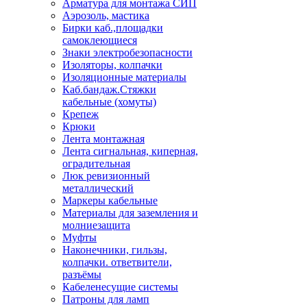
Арматура для монтажа СИП
Аэрозоль, мастика
Бирки каб.,площадки
самоклеющиеся
Знаки электробезопасности
Изоляторы, колпачки
Изоляционные материалы
Каб.бандаж.Стяжки
кабельные (хомуты)
Крепеж
Крюки
Лента монтажная
Лента сигнальная, киперная,
оградительная
Люк ревизионный
металлический
Маркеры кабельные
Материалы для заземления и
молниезащита
Муфты
Наконечники, гильзы,
колпачки. ответвители,
разъёмы
Кабеленесущие системы
Патроны для ламп