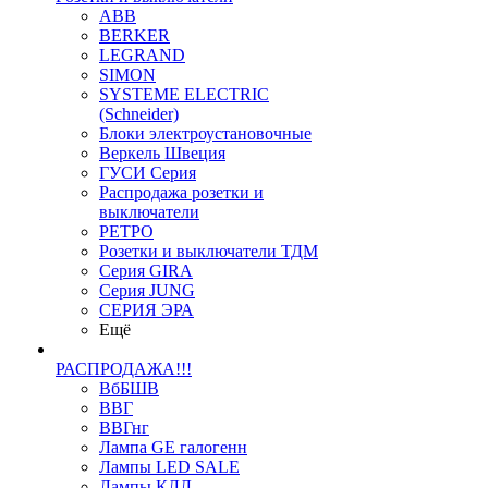
ABB
BERKER
LEGRAND
SIMON
SYSTEME ELECTRIC
(Schneider)
Блоки электроустановочные
Веркель Швеция
ГУСИ Серия
Распродажа розетки и
выключатели
РЕТРО
Розетки и выключатели ТДМ
Серия GIRA
Серия JUNG
СЕРИЯ ЭРА
Ещё
РАСПРОДАЖА!!!
ВбБШВ
ВВГ
ВВГнг
Лампа GE галогенн
Лампы LED SALE
Лампы КЛЛ