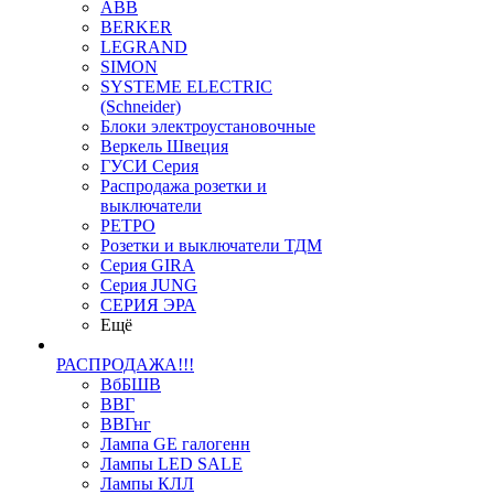
ABB
BERKER
LEGRAND
SIMON
SYSTEME ELECTRIC
(Schneider)
Блоки электроустановочные
Веркель Швеция
ГУСИ Серия
Распродажа розетки и
выключатели
РЕТРО
Розетки и выключатели ТДМ
Серия GIRA
Серия JUNG
СЕРИЯ ЭРА
Ещё
РАСПРОДАЖА!!!
ВбБШВ
ВВГ
ВВГнг
Лампа GE галогенн
Лампы LED SALE
Лампы КЛЛ