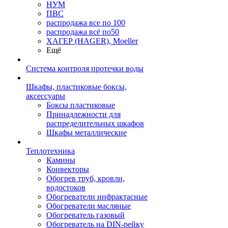
НУМ
ПВС
распродажа все по 100
распродажа всё по50
ХАГЕР (HAGER), Moeller
Ещё
Система контроля протечки воды
Шкафы, пластиковые боксы,
аксессуары
Боксы пластиковые
Принадлежности для
распределительных шкафов
Шкафы металлические
Теплотехника
Камины
Конвекторы
Обогрев труб, кровли,
водостоков
Обогреватели инфрактасные
Обогреватели масляные
Обогреватель газовый
Обогреватель на DIN-рейку