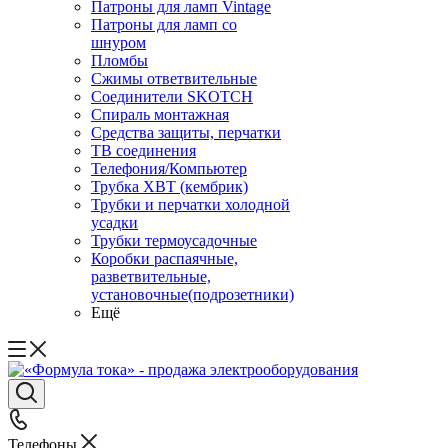
Патроны для ламп Vintage
Патроны для ламп со
шнуром
Пломбы
Сжимы ответвительные
Соединители SKOTCH
Спираль монтажная
Средства защиты, перчатки
ТВ соединения
Телефония/Компьютер
Трубка ХВТ (кембрик)
Трубки и перчатки холодной
усадки
Трубки термоусадочные
Коробки распаячные,
разветвительные,
установочные(подрозетники)
Ещё
Телефоны