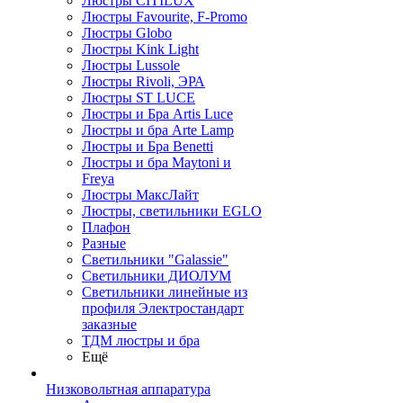
Люстры CITILUX
Люстры Favourite, F-Promo
Люстры Globo
Люстры Kink Light
Люстры Lussole
Люстры Rivoli, ЭРА
Люстры ST LUCE
Люстры и Бра Artis Luce
Люстры и бра Arte Lamp
Люстры и Бра Benetti
Люстры и бра Maytoni и
Freya
Люстры МаксЛайт
Люстры, светильники EGLO
Плафон
Разные
Светильники "Galassie"
Светильники ДИОЛУМ
Светильники линейные из
профиля Электростандарт
заказные
ТДМ люстры и бра
Ещё
Низковольтная аппаратура