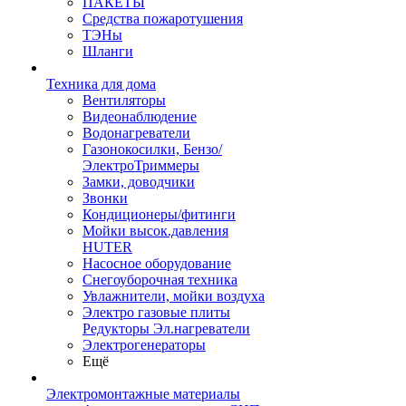
ПАКЕТЫ
Средства пожаротушения
ТЭНы
Шланги
Техника для дома
Вентиляторы
Видеонаблюдение
Водонагреватели
Газонокосилки, Бензо/
ЭлектроТриммеры
Замки, доводчики
Звонки
Кондиционеры/фитинги
Мойки высок.давления
HUTER
Насосное оборудование
Снегоуборочная техника
Увлажнители, мойки воздуха
Электро газовые плиты
Редукторы Эл.нагреватели
Электрогенераторы
Ещё
Электромонтажные материалы