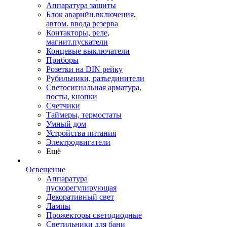
Аппаратура защиты
Блок аварийн.включения,
автом. ввода резерва
Контакторы, реле,
магнит.пускатели
Концевые выключатели
Приборы
Розетки на DIN рейку
Рубильники, разъединители
Светосигнальная арматура,
посты, кнопки
Счетчики
Таймеры, термостаты
Умный дом
Устройства питания
Электродвигатели
Ещё
Освещение
Аппаратура
пускорегулирующая
Декоративный свет
Лампы
Прожекторы светодиодные
Светильники для бани