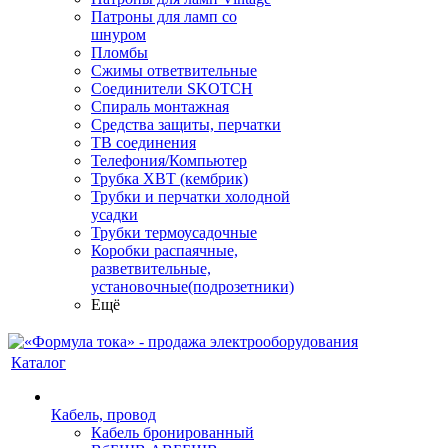
Патроны для ламп со
шнуром
Пломбы
Сжимы ответвительные
Соединители SKOTCH
Спираль монтажная
Средства защиты, перчатки
ТВ соединения
Телефония/Компьютер
Трубка ХВТ (кембрик)
Трубки и перчатки холодной
усадки
Трубки термоусадочные
Коробки распаячные,
разветвительные,
установочные(подрозетники)
Ещё
Каталог
Кабель, провод
Кабель бронированный