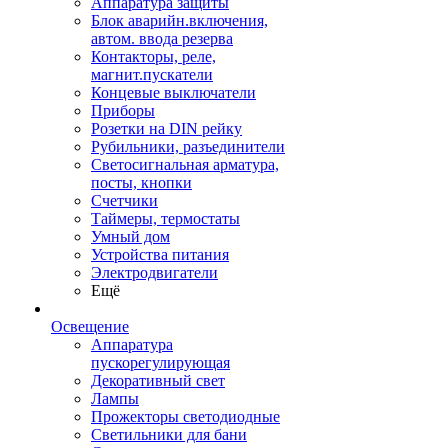
Аппаратура защиты
Блок аварийн.включения,
автом. ввода резерва
Контакторы, реле,
магнит.пускатели
Концевые выключатели
Приборы
Розетки на DIN рейку
Рубильники, разъединители
Светосигнальная арматура,
посты, кнопки
Счетчики
Таймеры, термостаты
Умный дом
Устройства питания
Электродвигатели
Ещё
Освещение
Аппаратура
пускорегулирующая
Декоративный свет
Лампы
Прожекторы светодиодные
Светильники для бани