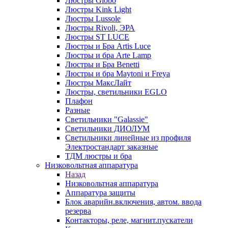
Люстры Globo
Люстры Kink Light
Люстры Lussole
Люстры Rivoli, ЭРА
Люстры ST LUCE
Люстры и Бра Artis Luce
Люстры и бра Arte Lamp
Люстры и Бра Benetti
Люстры и бра Maytoni и Freya
Люстры МаксЛайт
Люстры, светильники EGLO
Плафон
Разные
Светильники "Galassie"
Светильники ДИОЛУМ
Светильники линейные из профиля
Электростандарт заказные
ТДМ люстры и бра
Низковольтная аппаратура
Назад
Низковольтная аппаратура
Аппаратура защиты
Блок аварийн.включения, автом. ввода
резерва
Контакторы, реле, магнит.пускатели