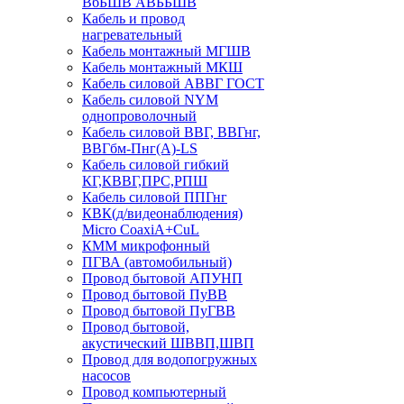
ВбБШВ АВББШВ
Кабель и провод
нагревательный
Кабель монтажный МГШВ
Кабель монтажный МКШ
Кабель силовой АВВГ ГОСТ
Кабель силовой NYM
однопроволочный
Кабель силовой ВВГ, ВВГнг,
ВВГбм-Пнг(А)-LS
Кабель силовой гибкий
КГ,КВВГ,ПРС,РПШ
Кабель силовой ППГнг
КВК(д/видеонаблюдения)
Micro CoaxiA+CuL
КММ микрофонный
ПГВА (автомобильный)
Провод бытовой АПУНП
Провод бытовой ПуВВ
Провод бытовой ПуГВВ
Провод бытовой,
акустический ШВВП,ШВП
Провод для водопогружных
насосов
Провод компьютерный