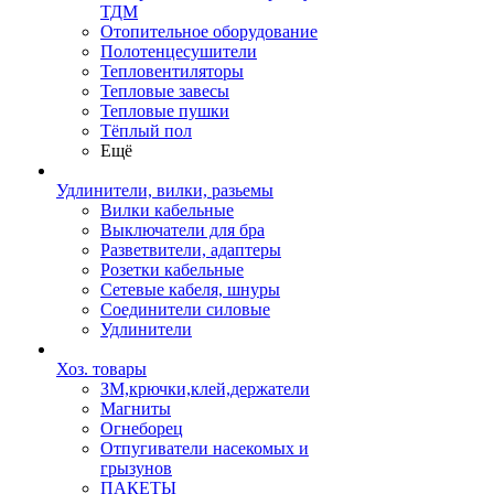
ТДМ
Отопительное оборудование
Полотенцесушители
Тепловентиляторы
Тепловые завесы
Тепловые пушки
Тёплый пол
Ещё
Удлинители, вилки, разьемы
Вилки кабельные
Выключатели для бра
Разветвители, адаптеры
Розетки кабельные
Сетевые кабеля, шнуры
Соединители силовые
Удлинители
Хоз. товары
ЗМ,крючки,клей,держатели
Магниты
Огнеборец
Отпугиватели насекомых и
грызунов
ПАКЕТЫ