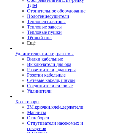
Обогреватель на DIN-рейку
ТДМ
Отопительное оборудование
Полотенцесушители
Тепловентиляторы
Тепловые завесы
Тепловые пушки
Тёплый пол
Ещё
Удлинители, вилки, разьемы
Вилки кабельные
Выключатели для бра
Разветвители, адаптеры
Розетки кабельные
Сетевые кабеля, шнуры
Соединители силовые
Удлинители
Хоз. товары
ЗМ,крючки,клей,держатели
Магниты
Огнеборец
Отпугиватели насекомых и
грызунов