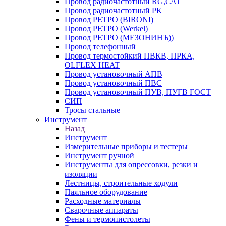
Провод радиочастотный RG,САТ
Провод радиочастотный РК
Провод РЕТРО (BIRONI)
Провод РЕТРО (Werkel)
Провод РЕТРО (МЕЗОНИНЪ))
Провод телефонный
Провод термостойкий ПВКВ, ПРКА,
OLFLEX HEAT
Провод установочный АПВ
Провод установочный ПВС
Провод установочный ПУВ, ПУГВ ГОСТ
СИП
Тросы стальные
Инструмент
Назад
Инструмент
Измерительные приборы и тестеры
Инструмент ручной
Инструменты для опрессовки, резки и
изоляции
Лестницы, строительные ходули
Паяльное оборудование
Расходные материалы
Сварочные аппараты
Фены и термопистолеты