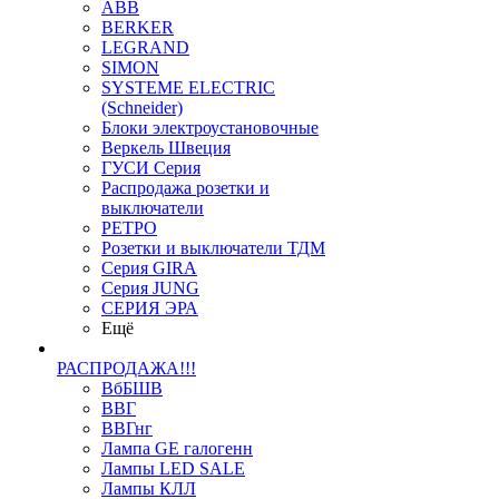
ABB
BERKER
LEGRAND
SIMON
SYSTEME ELECTRIC
(Schneider)
Блоки электроустановочные
Веркель Швеция
ГУСИ Серия
Распродажа розетки и
выключатели
РЕТРО
Розетки и выключатели ТДМ
Серия GIRA
Серия JUNG
СЕРИЯ ЭРА
Ещё
РАСПРОДАЖА!!!
ВбБШВ
ВВГ
ВВГнг
Лампа GE галогенн
Лампы LED SALE
Лампы КЛЛ