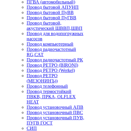
ПГВА (автомобильный)
Провод бытовой АПУНП
Провод бытовой ПуВВ
Провод бытовой ПуГВВ
Провод бытовой,
акустический ШВВП,ШВП
Провод для водопогружных
насосов
Провод компьютерный
Провод радиочастотный
RG,САТ
Провод радиочастотный РК
Провод РЕТРО (BIRONI)
Провод РЕТРО (Werkel)
Провод РЕТРО
(МЕЗОНИНЪ))
Провод телефонный
Провод термостойкий
ПВКВ, ПРКА, OLFLEX
HEAT
Провод установочный АПВ
Провод установочный ПВС
Провод установочный ПУВ,
ПУГВ ГОСТ
СИП