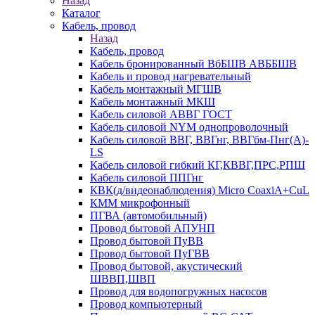
Назад
Каталог
Кабель, провод
Назад
Кабель, провод
Кабель бронированный ВбБШВ АВББШВ
Кабель и провод нагревательный
Кабель монтажный МГШВ
Кабель монтажный МКШ
Кабель силовой АВВГ ГОСТ
Кабель силовой NYM однопроволочный
Кабель силовой ВВГ, ВВГнг, ВВГбм-Пнг(А)-
LS
Кабель силовой гибкий КГ,КВВГ,ПРС,РПШ
Кабель силовой ППГнг
КВК(д/видеонаблюдения) Micro CoaxiA+CuL
КММ микрофонный
ПГВА (автомобильный)
Провод бытовой АПУНП
Провод бытовой ПуВВ
Провод бытовой ПуГВВ
Провод бытовой, акустический
ШВВП,ШВП
Провод для водопогружных насосов
Провод компьютерный