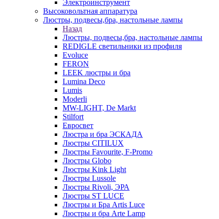
Электроинструмент
Высоковольтная аппаратура
Люстры, подвесы,бра, настольные лампы
Назад
Люстры, подвесы,бра, настольные лампы
REDIGLE светильники из профиля
Evoluce
FERON
LEEK люстры и бра
Lumina Deco
Lumis
Moderli
MW-LIGHT, De Markt
Stilfort
Евросвет
Люстра и бра ЭСКАДА
Люстры CITILUX
Люстры Favourite, F-Promo
Люстры Globo
Люстры Kink Light
Люстры Lussole
Люстры Rivoli, ЭРА
Люстры ST LUCE
Люстры и Бра Artis Luce
Люстры и бра Arte Lamp