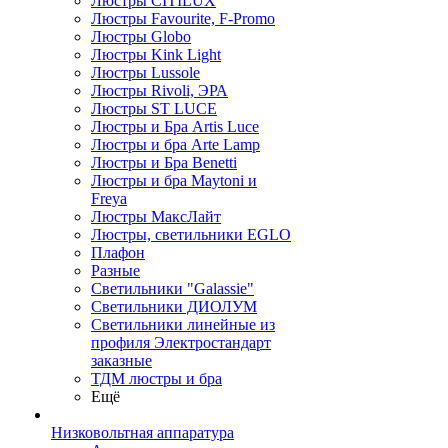
Люстры CITILUX
Люстры Favourite, F-Promo
Люстры Globo
Люстры Kink Light
Люстры Lussole
Люстры Rivoli, ЭРА
Люстры ST LUCE
Люстры и Бра Artis Luce
Люстры и бра Arte Lamp
Люстры и Бра Benetti
Люстры и бра Maytoni и
Freya
Люстры МаксЛайт
Люстры, светильники EGLO
Плафон
Разные
Светильники "Galassie"
Светильники ДИОЛУМ
Светильники линейные из
профиля Электростандарт
заказные
ТДМ люстры и бра
Ещё
Низковольтная аппаратура