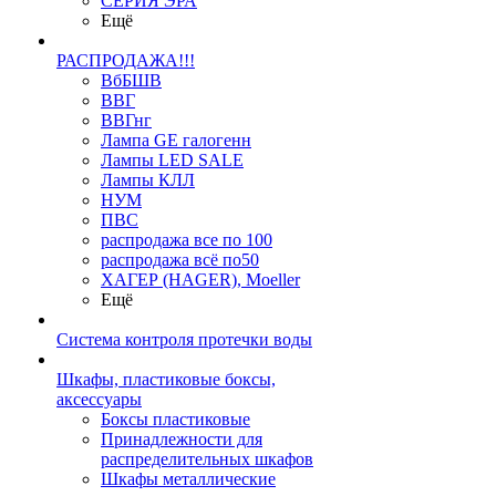
СЕРИЯ ЭРА
Ещё
РАСПРОДАЖА!!!
ВбБШВ
ВВГ
ВВГнг
Лампа GE галогенн
Лампы LED SALE
Лампы КЛЛ
НУМ
ПВС
распродажа все по 100
распродажа всё по50
ХАГЕР (HAGER), Moeller
Ещё
Система контроля протечки воды
Шкафы, пластиковые боксы,
аксессуары
Боксы пластиковые
Принадлежности для
распределительных шкафов
Шкафы металлические