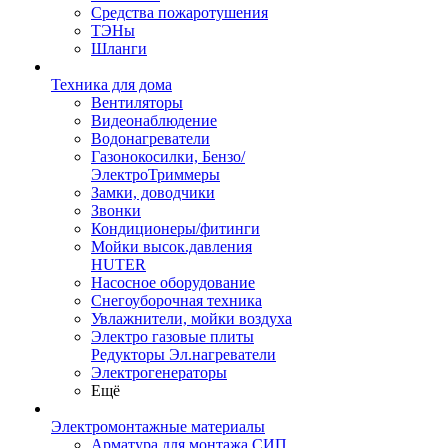
Средства пожаротушения
ТЭНы
Шланги
Техника для дома
Вентиляторы
Видеонаблюдение
Водонагреватели
Газонокосилки, Бензо/
ЭлектроТриммеры
Замки, доводчики
Звонки
Кондиционеры/фитинги
Мойки высок.давления
HUTER
Насосное оборудование
Снегоуборочная техника
Увлажнители, мойки воздуха
Электро газовые плиты
Редукторы Эл.нагреватели
Электрогенераторы
Ещё
Электромонтажные материалы
Арматура для монтажа СИП