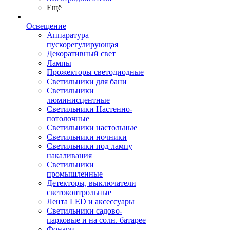
Ещё
Освещение
Аппаратура
пускорегулирующая
Декоративный свет
Лампы
Прожекторы светодиодные
Светильники для бани
Светильники
люминисцентные
Светильники Настенно-
потолочные
Светильники настольные
Светильники ночники
Светильники под лампу
накаливания
Светильники
промышленные
Детекторы, выключатели
светоконтрольные
Лента LED и аксессуары
Светильники садово-
парковые и на солн. батарее
Фонари