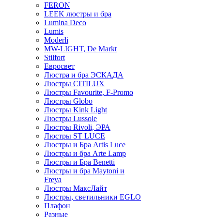
FERON
LEEK люстры и бра
Lumina Deco
Lumis
Moderli
MW-LIGHT, De Markt
Stilfort
Евросвет
Люстра и бра ЭСКАДА
Люстры CITILUX
Люстры Favourite, F-Promo
Люстры Globo
Люстры Kink Light
Люстры Lussole
Люстры Rivoli, ЭРА
Люстры ST LUCE
Люстры и Бра Artis Luce
Люстры и бра Arte Lamp
Люстры и Бра Benetti
Люстры и бра Maytoni и
Freya
Люстры МаксЛайт
Люстры, светильники EGLO
Плафон
Разные