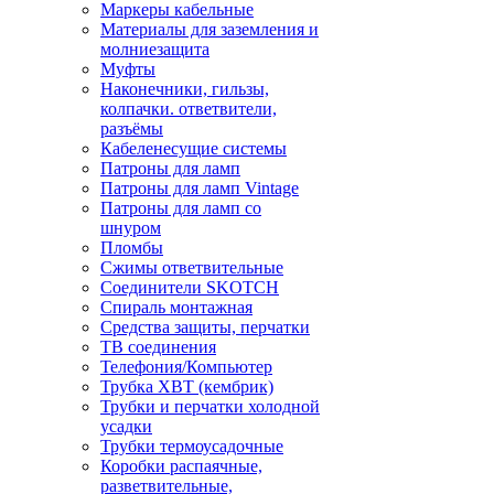
Маркеры кабельные
Материалы для заземления и
молниезащита
Муфты
Наконечники, гильзы,
колпачки. ответвители,
разъёмы
Кабеленесущие системы
Патроны для ламп
Патроны для ламп Vintage
Патроны для ламп со
шнуром
Пломбы
Сжимы ответвительные
Соединители SKOTCH
Спираль монтажная
Средства защиты, перчатки
ТВ соединения
Телефония/Компьютер
Трубка ХВТ (кембрик)
Трубки и перчатки холодной
усадки
Трубки термоусадочные
Коробки распаячные,
разветвительные,