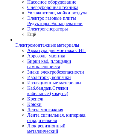
Насосное оборудование
Снегоуборочная техника
Увлажнители, мойки воздуха
Электро газовые плиты
Редукторы Эл.нагреватели
Электрогенераторы
Ещё
Электромонтажные материалы
Арматура для монтажа СИП
Аэрозоль, мастика
Бирки каб.,площадки
самоклеющиеся
Знаки электробезопасности
Изоляторы, колпачки
Изоляционные материалы
Каб.бандаж.Стяжки
кабельные (хомуты)
Крепеж
Крюки
Лента монтажная
Лента сигнальная, киперная,
оградительная
Люк ревизионный
металлический