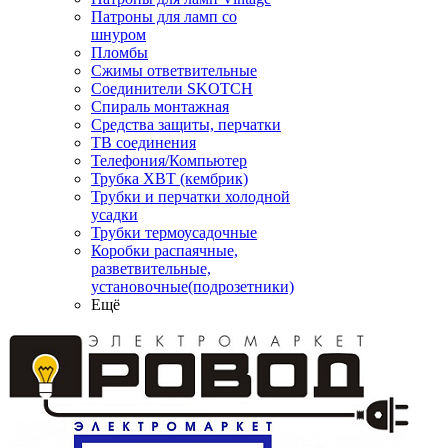
Патроны для ламп со
шнуром
Пломбы
Сжимы ответвительные
Соединители SKOTCH
Спираль монтажная
Средства защиты, перчатки
ТВ соединения
Телефония/Компьютер
Трубка ХВТ (кембрик)
Трубки и перчатки холодной
усадки
Трубки термоусадочные
Коробки распаячные,
разветвительные,
установочные(подрозетники)
Ещё