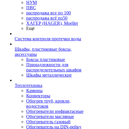
НУМ
ПВС
распродажа все по 100
распродажа всё по50
ХАГЕР (HAGER), Moeller
Ещё
Система контроля протечки воды
Шкафы, пластиковые боксы,
аксессуары
Боксы пластиковые
Принадлежности для
распределительных шкафов
Шкафы металлические
Теплотехника
Камины
Конвекторы
Обогрев труб, кровли,
водостоков
Обогреватели инфрактасные
Обогреватели масляные
Обогреватель газовый
Обогреватель на DIN-рейку