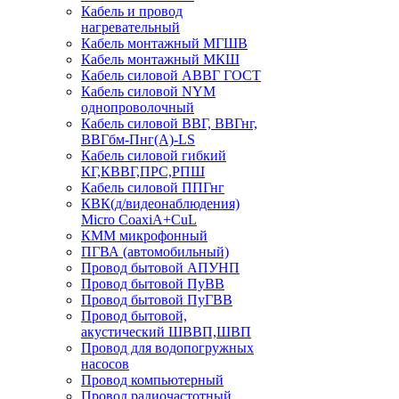
Кабель и провод
нагревательный
Кабель монтажный МГШВ
Кабель монтажный МКШ
Кабель силовой АВВГ ГОСТ
Кабель силовой NYM
однопроволочный
Кабель силовой ВВГ, ВВГнг,
ВВГбм-Пнг(А)-LS
Кабель силовой гибкий
КГ,КВВГ,ПРС,РПШ
Кабель силовой ППГнг
КВК(д/видеонаблюдения)
Micro CoaxiA+CuL
КММ микрофонный
ПГВА (автомобильный)
Провод бытовой АПУНП
Провод бытовой ПуВВ
Провод бытовой ПуГВВ
Провод бытовой,
акустический ШВВП,ШВП
Провод для водопогружных
насосов
Провод компьютерный
Провод радиочастотный