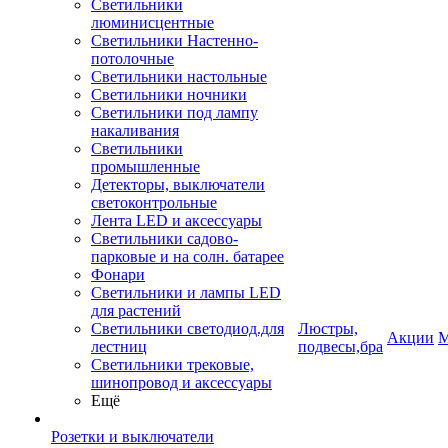
Светильники
люминисцентные
Светильники Настенно-
потолочные
Светильники настольные
Светильники ночники
Светильники под лампу
накаливания
Светильники
промышленные
Детекторы, выключатели
светоконтрольные
Лента LED и аксессуары
Светильники садово-
парковые и на солн. батарее
Фонари
Светильники и лампы LED
для растений
Светильники светодиод.для
Люстры,
Акции
М
лестниц
подвесы,бра
Светильники трековые,
шинопровод и аксессуары
Ещё
Розетки и выключатели