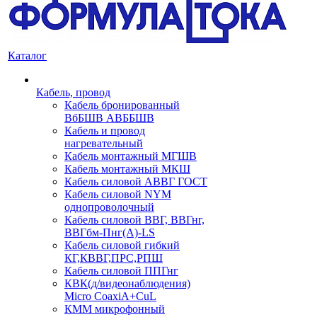
Каталог
Кабель, провод
Кабель бронированный
ВбБШВ АВББШВ
Кабель и провод
нагревательный
Кабель монтажный МГШВ
Кабель монтажный МКШ
Кабель силовой АВВГ ГОСТ
Кабель силовой NYM
однопроволочный
Кабель силовой ВВГ, ВВГнг,
ВВГбм-Пнг(А)-LS
Кабель силовой гибкий
КГ,КВВГ,ПРС,РПШ
Кабель силовой ППГнг
КВК(д/видеонаблюдения)
Micro CoaxiA+CuL
КММ микрофонный