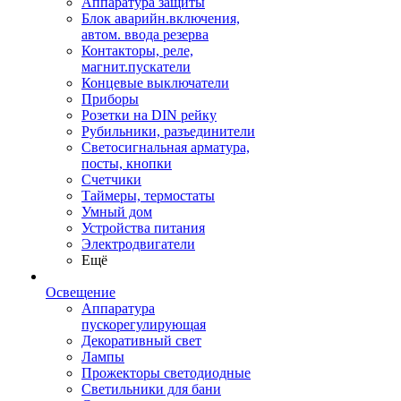
Аппаратура защиты
Блок аварийн.включения,
автом. ввода резерва
Контакторы, реле,
магнит.пускатели
Концевые выключатели
Приборы
Розетки на DIN рейку
Рубильники, разъединители
Светосигнальная арматура,
посты, кнопки
Счетчики
Таймеры, термостаты
Умный дом
Устройства питания
Электродвигатели
Ещё
Освещение
Аппаратура
пускорегулирующая
Декоративный свет
Лампы
Прожекторы светодиодные
Светильники для бани