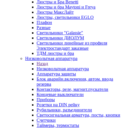
Люстры и Бра Benetti
Люстры и бра Maytoni и Freya
Люстры МаксЛайт
Люстры, светильники EGLO
Плафон
Разные
Светильники "Galassie"
Светильники ДИОЛУМ
Светильники линейные из профиля
Электростандарт заказные
ТДМ люстры и бра
Низковольтная аппаратура
Назад
Низковольтная аппаратура
Аппаратура защиты
Блок аварийн.включения, автом. ввода
резерва
Контакторы, реле, магнит.пускатели
Концевые выключатели
Приборы
Розетки на DIN рейку
Рубильники, разъединители
Светосигнальная арматура, посты, кнопки
Счетчики
Таймеры, термостаты