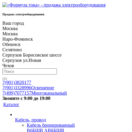
Продажа электрооборудования
Ваш город
Москва
Москва
Наро-Фоминск
Обнинск
Селятино
Серпухов Борисовское шоссе
Серпухов ул.Новая
Чехов
7(901)3820177
7(901)3328996
Освещение
7(499)7077157
Многоканальный
Звоните с 9:00 до 19:00
Каталог
Кабель, провод
Кабель бронированный
ВбБШВ АВББШВ