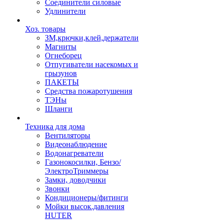
Соединители силовые
Удлинители
Хоз. товары
ЗМ,крючки,клей,держатели
Магниты
Огнеборец
Отпугиватели насекомых и
грызунов
ПАКЕТЫ
Средства пожаротушения
ТЭНы
Шланги
Техника для дома
Вентиляторы
Видеонаблюдение
Водонагреватели
Газонокосилки, Бензо/
ЭлектроТриммеры
Замки, доводчики
Звонки
Кондиционеры/фитинги
Мойки высок.давления
HUTER