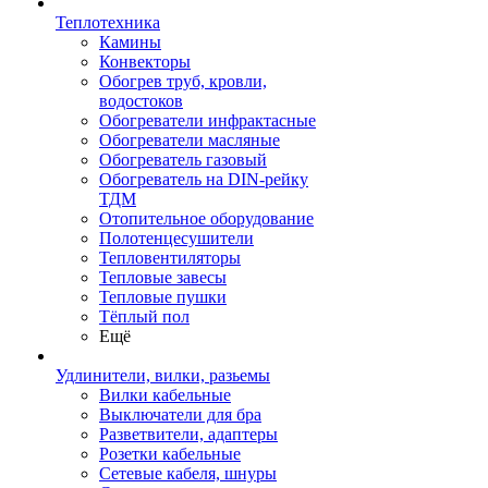
Теплотехника
Камины
Конвекторы
Обогрев труб, кровли,
водостоков
Обогреватели инфрактасные
Обогреватели масляные
Обогреватель газовый
Обогреватель на DIN-рейку
ТДМ
Отопительное оборудование
Полотенцесушители
Тепловентиляторы
Тепловые завесы
Тепловые пушки
Тёплый пол
Ещё
Удлинители, вилки, разьемы
Вилки кабельные
Выключатели для бра
Разветвители, адаптеры
Розетки кабельные
Сетевые кабеля, шнуры