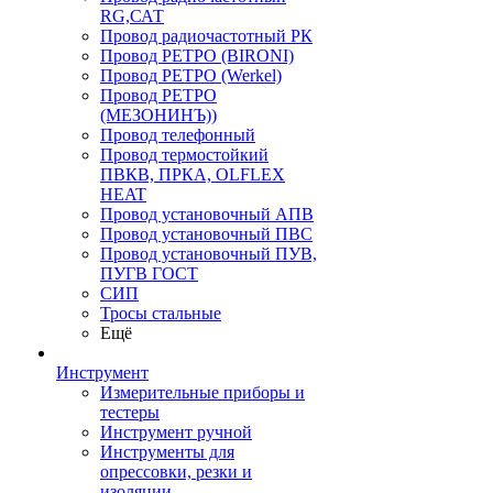
RG,САТ
Провод радиочастотный РК
Провод РЕТРО (BIRONI)
Провод РЕТРО (Werkel)
Провод РЕТРО
(МЕЗОНИНЪ))
Провод телефонный
Провод термостойкий
ПВКВ, ПРКА, OLFLEX
HEAT
Провод установочный АПВ
Провод установочный ПВС
Провод установочный ПУВ,
ПУГВ ГОСТ
СИП
Тросы стальные
Ещё
Инструмент
Измерительные приборы и
тестеры
Инструмент ручной
Инструменты для
опрессовки, резки и
изоляции