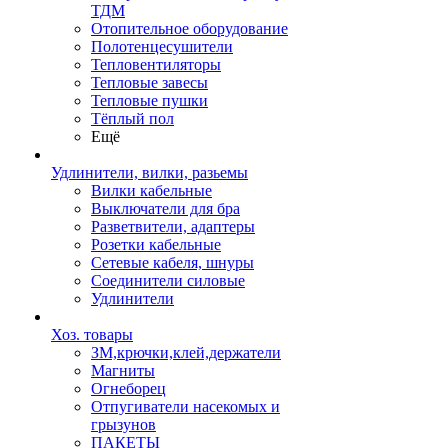
ТДМ
Отопительное оборудование
Полотенцесушители
Тепловентиляторы
Тепловые завесы
Тепловые пушки
Тёплый пол
Ещё
Удлинители, вилки, разьемы
Вилки кабельные
Выключатели для бра
Разветвители, адаптеры
Розетки кабельные
Сетевые кабеля, шнуры
Соединители силовые
Удлинители
Хоз. товары
ЗМ,крючки,клей,держатели
Магниты
Огнеборец
Отпугиватели насекомых и
грызунов
ПАКЕТЫ