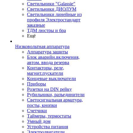
Светильники "Galassie"
Светильники ДИОЛУМ
Светильники линейные из
профиля Электростандарт
заказные
ТДМ люстры и бра
Ещё
Низковольтная аппаратура
Аппаратура защиты
Блок аварийн.включения,
автом. ввода резерва
Контакторы, реле,
магнит.пускатели
Концевые выключатели
Приборы
Розетки на DIN рейку
Рубильники, разъединители
Светосигнальная арматура,
посты, кнопки
Счетчики
Таймеры, термостаты
Умный дом
Устройства питания
Электродвигатели