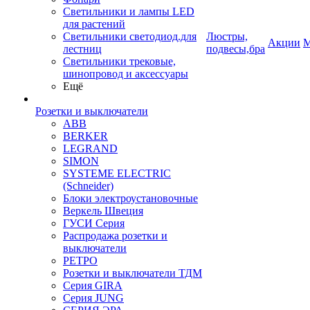
Светильники и лампы LED
для растений
Светильники светодиод.для
Люстры,
Акции
М
лестниц
подвесы,бра
Светильники трековые,
шинопровод и аксессуары
Ещё
Розетки и выключатели
ABB
BERKER
LEGRAND
SIMON
SYSTEME ELECTRIC
(Schneider)
Блоки электроустановочные
Веркель Швеция
ГУСИ Серия
Распродажа розетки и
выключатели
РЕТРО
Розетки и выключатели ТДМ
Серия GIRA
Серия JUNG