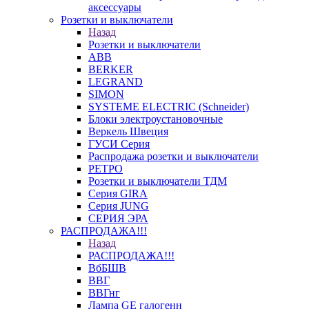
аксессуары
Розетки и выключатели
Назад
Розетки и выключатели
ABB
BERKER
LEGRAND
SIMON
SYSTEME ELECTRIC (Schneider)
Блоки электроустановочные
Веркель Швеция
ГУСИ Серия
Распродажа розетки и выключатели
РЕТРО
Розетки и выключатели ТДМ
Серия GIRA
Серия JUNG
СЕРИЯ ЭРА
РАСПРОДАЖА!!!
Назад
РАСПРОДАЖА!!!
ВбБШВ
ВВГ
ВВГнг
Лампа GE галогенн