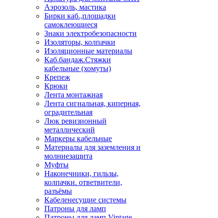
Аэрозоль, мастика
Бирки каб.,площадки
самоклеющиеся
Знаки электробезопасности
Изоляторы, колпачки
Изоляционные материалы
Каб.бандаж.Стяжки
кабельные (хомуты)
Крепеж
Крюки
Лента монтажная
Лента сигнальная, киперная,
оградительная
Люк ревизионный
металлический
Маркеры кабельные
Материалы для заземления и
молниезащита
Муфты
Наконечники, гильзы,
колпачки. ответвители,
разъёмы
Кабеленесущие системы
Патроны для ламп
Патроны для ламп Vintage