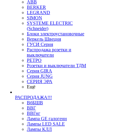
ABB
BERKER
LEGRAND
SIMON
SYSTEME ELECTRIC
(Schneider)
Блоки электроустановочные
Веркель Швеция
ГУСИ Серия
Распродажа розетки и
выключатели
РЕТРО
Розетки и выключатели ТДМ
Серия GIRA
Серия JUNG
СЕРИЯ ЭРА
Ещё
РАСПРОДАЖА!!!
ВбБШВ
ВВГ
ВВГнг
Лампа GE галогенн
Лампы LED SALE
Лампы КЛЛ