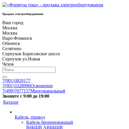
Продажа электрооборудования
Ваш город
Москва
Москва
Наро-Фоминск
Обнинск
Селятино
Серпухов Борисовское шоссе
Серпухов ул.Новая
Чехов
7(901)3820177
7(901)3328996
Освещение
7(499)7077157
Многоканальный
Звоните с 9:00 до 19:00
Каталог
Кабель, провод
Кабель бронированный
ВбБШВ АВББШВ