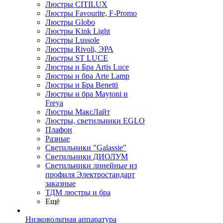
Люстры CITILUX
Люстры Favourite, F-Promo
Люстры Globo
Люстры Kink Light
Люстры Lussole
Люстры Rivoli, ЭРА
Люстры ST LUCE
Люстры и Бра Artis Luce
Люстры и бра Arte Lamp
Люстры и Бра Benetti
Люстры и бра Maytoni и
Freya
Люстры МаксЛайт
Люстры, светильники EGLO
Плафон
Разные
Светильники "Galassie"
Светильники ДИОЛУМ
Светильники линейные из
профиля Электростандарт
заказные
ТДМ люстры и бра
Ещё
Низковольтная аппаратура