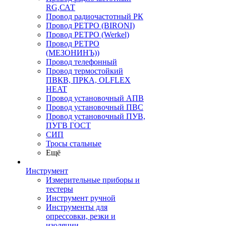
RG,САТ
Провод радиочастотный РК
Провод РЕТРО (BIRONI)
Провод РЕТРО (Werkel)
Провод РЕТРО
(МЕЗОНИНЪ))
Провод телефонный
Провод термостойкий
ПВКВ, ПРКА, OLFLEX
HEAT
Провод установочный АПВ
Провод установочный ПВС
Провод установочный ПУВ,
ПУГВ ГОСТ
СИП
Тросы стальные
Ещё
Инструмент
Измерительные приборы и
тестеры
Инструмент ручной
Инструменты для
опрессовки, резки и
изоляции