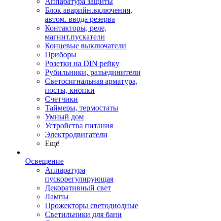
Аппаратура защиты
Блок аварийн.включения,
автом. ввода резерва
Контакторы, реле,
магнит.пускатели
Концевые выключатели
Приборы
Розетки на DIN рейку
Рубильники, разъединители
Светосигнальная арматура,
посты, кнопки
Счетчики
Таймеры, термостаты
Умный дом
Устройства питания
Электродвигатели
Ещё
Освещение
Аппаратура
пускорегулирующая
Декоративный свет
Лампы
Прожекторы светодиодные
Светильники для бани