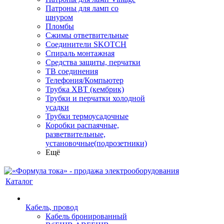
Патроны для ламп со
шнуром
Пломбы
Сжимы ответвительные
Соединители SKOTCH
Спираль монтажная
Средства защиты, перчатки
ТВ соединения
Телефония/Компьютер
Трубка ХВТ (кембрик)
Трубки и перчатки холодной
усадки
Трубки термоусадочные
Коробки распаячные,
разветвительные,
установочные(подрозетники)
Ещё
Каталог
Кабель, провод
Кабель бронированный