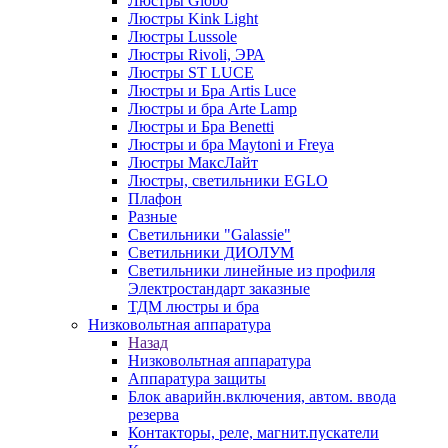
Люстры Globo
Люстры Kink Light
Люстры Lussole
Люстры Rivoli, ЭРА
Люстры ST LUCE
Люстры и Бра Artis Luce
Люстры и бра Arte Lamp
Люстры и Бра Benetti
Люстры и бра Maytoni и Freya
Люстры МаксЛайт
Люстры, светильники EGLO
Плафон
Разные
Светильники "Galassie"
Светильники ДИОЛУМ
Светильники линейные из профиля
Электростандарт заказные
ТДМ люстры и бра
Низковольтная аппаратура
Назад
Низковольтная аппаратура
Аппаратура защиты
Блок аварийн.включения, автом. ввода
резерва
Контакторы, реле, магнит.пускатели