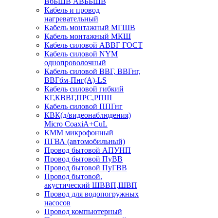
ВбБШВ АВББШВ
Кабель и провод
нагревательный
Кабель монтажный МГШВ
Кабель монтажный МКШ
Кабель силовой АВВГ ГОСТ
Кабель силовой NYM
однопроволочный
Кабель силовой ВВГ, ВВГнг,
ВВГбм-Пнг(А)-LS
Кабель силовой гибкий
КГ,КВВГ,ПРС,РПШ
Кабель силовой ППГнг
КВК(д/видеонаблюдения)
Micro CoaxiA+CuL
КММ микрофонный
ПГВА (автомобильный)
Провод бытовой АПУНП
Провод бытовой ПуВВ
Провод бытовой ПуГВВ
Провод бытовой,
акустический ШВВП,ШВП
Провод для водопогружных
насосов
Провод компьютерный