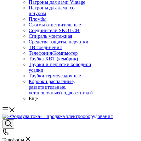
Патроны для ламп Vintage
Патроны для ламп со
шнуром
Пломбы
Сжимы ответвительные
Соединители SKOTCH
Спираль монтажная
Средства защиты, перчатки
ТВ соединения
Телефония/Компьютер
Трубка ХВТ (кембрик)
Трубки и перчатки холодной
усадки
Трубки термоусадочные
Коробки распаячные,
разветвительные,
установочные(подрозетники)
Ещё
Телефоны