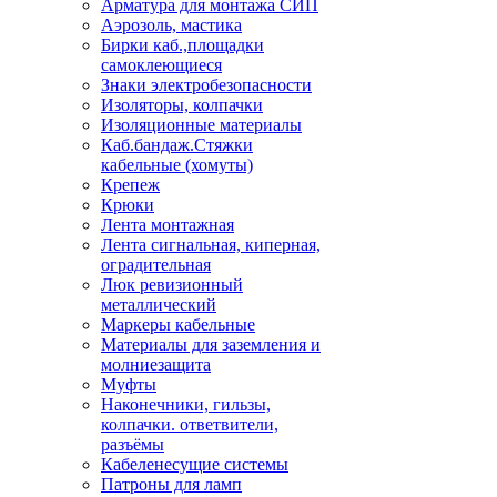
Арматура для монтажа СИП
Аэрозоль, мастика
Бирки каб.,площадки
самоклеющиеся
Знаки электробезопасности
Изоляторы, колпачки
Изоляционные материалы
Каб.бандаж.Стяжки
кабельные (хомуты)
Крепеж
Крюки
Лента монтажная
Лента сигнальная, киперная,
оградительная
Люк ревизионный
металлический
Маркеры кабельные
Материалы для заземления и
молниезащита
Муфты
Наконечники, гильзы,
колпачки. ответвители,
разъёмы
Кабеленесущие системы
Патроны для ламп