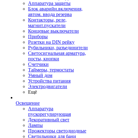
Аппаратура защиты
Блок аварийн.включения,
автом. ввода резерва
Контакторы, реле,
магнит.пускатели
Концевые выключатели
Приборы
Розетки на DIN рейку
Рубильники, разъединители
Светосигнальная арматура,
посты, кнопки
Счетчики
Таймеры, термостаты
Умный дом
Устройства питания
Электродвигатели
Ещё
Освещение
Аппаратура
пускорегулирующая
Декоративный свет
Лампы
Прожекторы светодиодные
Светильники для бани