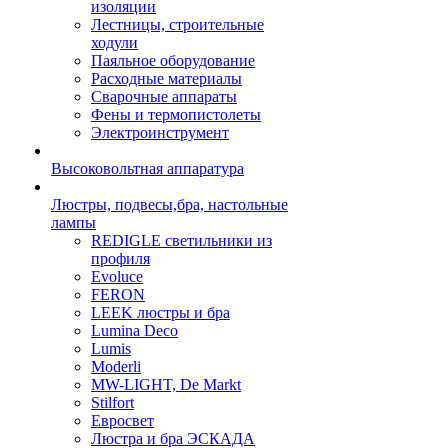
изоляции
Лестницы, строительные
ходули
Паяльное оборудование
Расходные материалы
Сварочные аппараты
Фены и термопистолеты
Электроинструмент
Высоковольтная аппаратура
Люстры, подвесы,бра, настольные
лампы
REDIGLE светильники из
профиля
Evoluce
FERON
LEEK люстры и бра
Lumina Deco
Lumis
Moderli
MW-LIGHT, De Markt
Stilfort
Евросвет
Люстра и бра ЭСКАДА