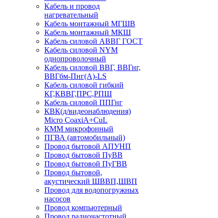
Кабель и провод
нагревательный
Кабель монтажный МГШВ
Кабель монтажный МКШ
Кабель силовой АВВГ ГОСТ
Кабель силовой NYM
однопроволочный
Кабель силовой ВВГ, ВВГнг,
ВВГбм-Пнг(А)-LS
Кабель силовой гибкий
КГ,КВВГ,ПРС,РПШ
Кабель силовой ППГнг
КВК(д/видеонаблюдения)
Micro CoaxiA+CuL
КММ микрофонный
ПГВА (автомобильный)
Провод бытовой АПУНП
Провод бытовой ПуВВ
Провод бытовой ПуГВВ
Провод бытовой,
акустический ШВВП,ШВП
Провод для водопогружных
насосов
Провод компьютерный
Провод радиочастотный