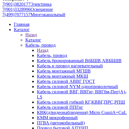
7(901)3820177
Электрика
7(901)3328996
Освещение
7(499)7077157
Многоканальный
Главная
Каталог
Назад
Каталог
Кабель, провод
Назад
Кабель, провод
Кабель бронированный ВбБШВ АВББШВ
Кабель и провод нагревательный
Кабель монтажный МГШВ
Кабель монтажный МКШ
Кабель силовой АВВГ ГОСТ
Кабель силовой NYM однопроволочный
Кабель силовой ВВГ, ВВГнг, ВВГбм-Пнг(А)-
LS
Кабель силовой гибкий КГ,КВВГ,ПРС,РПШ
Кабель силовой ППГнг
КВК(д/видеонаблюдения) Micro CoaxiA+CuL
КММ микрофонный
ПГВА (автомобильный)
Провод бытовой АПУНП