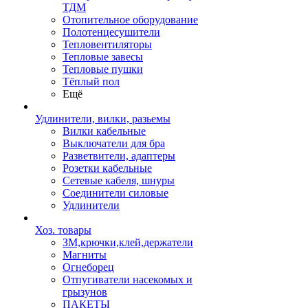
ТДМ
Отопительное оборудование
Полотенцесушители
Тепловентиляторы
Тепловые завесы
Тепловые пушки
Тёплый пол
Ещё
Удлинители, вилки, разьемы
Вилки кабельные
Выключатели для бра
Разветвители, адаптеры
Розетки кабельные
Сетевые кабеля, шнуры
Соединители силовые
Удлинители
Хоз. товары
ЗМ,крючки,клей,держатели
Магниты
Огнеборец
Отпугиватели насекомых и
грызунов
ПАКЕТЫ