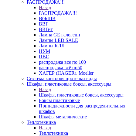
РАСПРОДАЖА!!!
Назад
РАСПРОДАЖА!!!
ВбБШВ
ВВГ
ВВГнг
Лампа GE галогенн
Лампы LED SALE
Лампы КЛЛ
НУМ
ПВС
распродажа все по 100
распродажа всё по50
ХАГЕР (HAGER), Moeller
Система контроля протечки воды
Шкафы, пластиковые боксы, аксессуары
Назад
Шкафы, пластиковые боксы, аксессуары
Боксы пластиковые
Принадлежности для распределительных
шкафов
Шкафы металлические
Теплотехника
Назад
Теплотехника