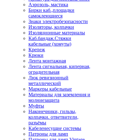
Аэрозоль, мастика
Бирки каб.,площадки
самоклеющиеся
Знаки электробезопасности
Изоляторы, колпачки
Изоляционные материалы
Каб.бандаж.Стяжки
кабельные (хомуты)
Крепеж
Крюки
Лента монтажная
Лента сигнальная, киперная,
оградительная
Люк ревизионный
металлический
Маркеры кабельные
Материалы для заземления и
молниезащита
Муфты
Наконечники, гильзы,
колпачки. ответвители,
разъёмы
Кабеленесущие системы
Патроны для ламп
Патроны для ламп Vintage