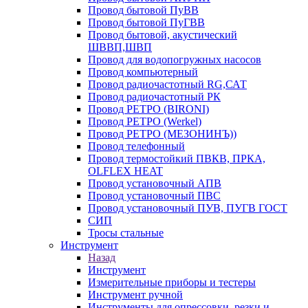
Провод бытовой ПуВВ
Провод бытовой ПуГВВ
Провод бытовой, акустический
ШВВП,ШВП
Провод для водопогружных насосов
Провод компьютерный
Провод радиочастотный RG,САТ
Провод радиочастотный РК
Провод РЕТРО (BIRONI)
Провод РЕТРО (Werkel)
Провод РЕТРО (МЕЗОНИНЪ))
Провод телефонный
Провод термостойкий ПВКВ, ПРКА,
OLFLEX HEAT
Провод установочный АПВ
Провод установочный ПВС
Провод установочный ПУВ, ПУГВ ГОСТ
СИП
Тросы стальные
Инструмент
Назад
Инструмент
Измерительные приборы и тестеры
Инструмент ручной
Инструменты для опрессовки, резки и