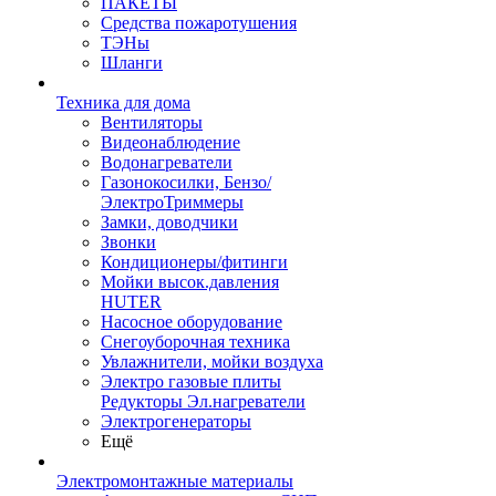
ПАКЕТЫ
Средства пожаротушения
ТЭНы
Шланги
Техника для дома
Вентиляторы
Видеонаблюдение
Водонагреватели
Газонокосилки, Бензо/
ЭлектроТриммеры
Замки, доводчики
Звонки
Кондиционеры/фитинги
Мойки высок.давления
HUTER
Насосное оборудование
Снегоуборочная техника
Увлажнители, мойки воздуха
Электро газовые плиты
Редукторы Эл.нагреватели
Электрогенераторы
Ещё
Электромонтажные материалы