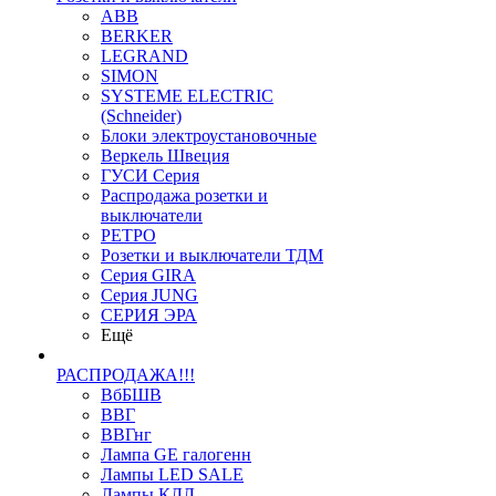
ABB
BERKER
LEGRAND
SIMON
SYSTEME ELECTRIC
(Schneider)
Блоки электроустановочные
Веркель Швеция
ГУСИ Серия
Распродажа розетки и
выключатели
РЕТРО
Розетки и выключатели ТДМ
Серия GIRA
Серия JUNG
СЕРИЯ ЭРА
Ещё
РАСПРОДАЖА!!!
ВбБШВ
ВВГ
ВВГнг
Лампа GE галогенн
Лампы LED SALE
Лампы КЛЛ