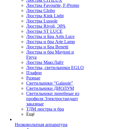
Люстры CITILUX
Люстры Favourite, F-Promo
Люстры Globo
Люстры Kink Light
Люстры Lussole
Люстры Rivoli, ЭРА
Люстры ST LUCE
Люстры и Бра Artis Luce
Люстры и бра Arte Lamp
Люстры и Бра Benetti
Люстры и бра Maytoni и
Freya
Люстры МаксЛайт
Люстры, светильники EGLO
Плафон
Разные
Светильники "Galassie"
Светильники ДИОЛУМ
Светильники линейные из
профиля Электростандарт
заказные
ТДМ люстры и бра
Ещё
Низковольтная аппаратура