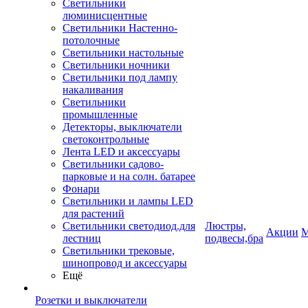
Светильники
люминисцентные
Светильники Настенно-
потолочные
Светильники настольные
Светильники ночники
Светильники под лампу
накаливания
Светильники
промышленные
Детекторы, выключатели
светоконтрольные
Лента LED и аксессуары
Светильники садово-
парковые и на солн. батарее
Фонари
Светильники и лампы LED
для растений
Светильники светодиод.для
Люстры,
Акции
М
лестниц
подвесы,бра
Светильники трековые,
шинопровод и аксессуары
Ещё
Розетки и выключатели