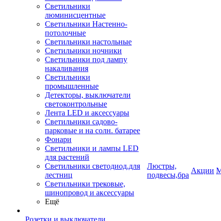
Светильники
люминисцентные
Светильники Настенно-
потолочные
Светильники настольные
Светильники ночники
Светильники под лампу
накаливания
Светильники
промышленные
Детекторы, выключатели
светоконтрольные
Лента LED и аксессуары
Светильники садово-
парковые и на солн. батарее
Фонари
Светильники и лампы LED
для растений
Светильники светодиод.для
Люстры,
Акции
М
лестниц
подвесы,бра
Светильники трековые,
шинопровод и аксессуары
Ещё
Розетки и выключатели