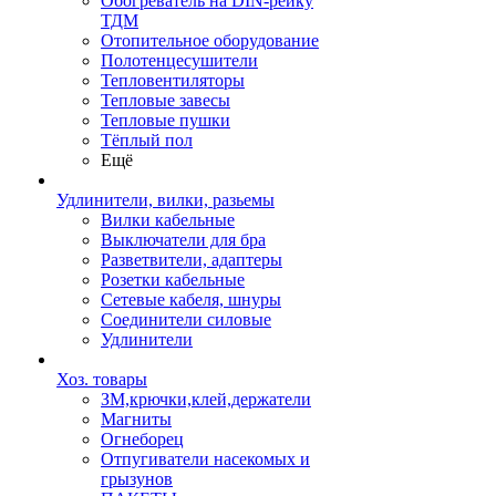
Обогреватель на DIN-рейку
ТДМ
Отопительное оборудование
Полотенцесушители
Тепловентиляторы
Тепловые завесы
Тепловые пушки
Тёплый пол
Ещё
Удлинители, вилки, разьемы
Вилки кабельные
Выключатели для бра
Разветвители, адаптеры
Розетки кабельные
Сетевые кабеля, шнуры
Соединители силовые
Удлинители
Хоз. товары
ЗМ,крючки,клей,держатели
Магниты
Огнеборец
Отпугиватели насекомых и
грызунов