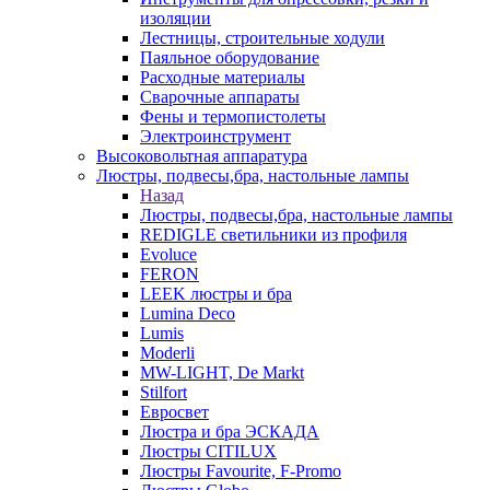
изоляции
Лестницы, строительные ходули
Паяльное оборудование
Расходные материалы
Сварочные аппараты
Фены и термопистолеты
Электроинструмент
Высоковольтная аппаратура
Люстры, подвесы,бра, настольные лампы
Назад
Люстры, подвесы,бра, настольные лампы
REDIGLE светильники из профиля
Evoluce
FERON
LEEK люстры и бра
Lumina Deco
Lumis
Moderli
MW-LIGHT, De Markt
Stilfort
Евросвет
Люстра и бра ЭСКАДА
Люстры CITILUX
Люстры Favourite, F-Promo