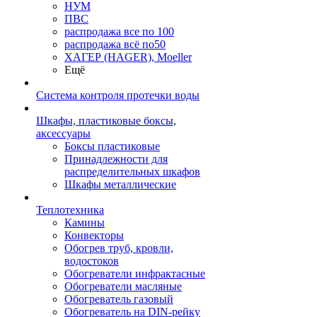
НУМ
ПВС
распродажа все по 100
распродажа всё по50
ХАГЕР (HAGER), Moeller
Ещё
Система контроля протечки воды
Шкафы, пластиковые боксы,
аксессуары
Боксы пластиковые
Принадлежности для
распределительных шкафов
Шкафы металлические
Теплотехника
Камины
Конвекторы
Обогрев труб, кровли,
водостоков
Обогреватели инфрактасные
Обогреватели масляные
Обогреватель газовый
Обогреватель на DIN-рейку