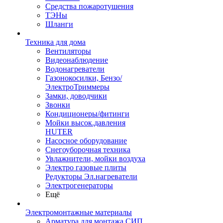
Средства пожаротушения
ТЭНы
Шланги
Техника для дома
Вентиляторы
Видеонаблюдение
Водонагреватели
Газонокосилки, Бензо/
ЭлектроТриммеры
Замки, доводчики
Звонки
Кондиционеры/фитинги
Мойки высок.давления
HUTER
Насосное оборудование
Снегоуборочная техника
Увлажнители, мойки воздуха
Электро газовые плиты
Редукторы Эл.нагреватели
Электрогенераторы
Ещё
Электромонтажные материалы
Арматура для монтажа СИП