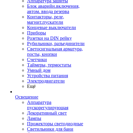
Аппаратура защиты
Блок аварийн.включения,
автом. ввода резерва
Контакторы, реле,
магнит.пускатели
Концевые выключатели
Приборы
Розетки на DIN рейку
Рубильники, разъединители
Светосигнальная арматура,
посты, кнопки
Счетчики
Таймеры, термостаты
Умный дом
Устройства питания
Электродвигатели
Ещё
Освещение
Аппаратура
пускорегулирующая
Декоративный свет
Лампы
Прожекторы светодиодные
Светильники для бани