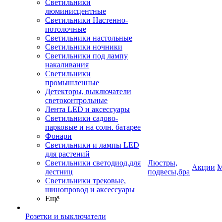
Светильники
люминисцентные
Светильники Настенно-
потолочные
Светильники настольные
Светильники ночники
Светильники под лампу
накаливания
Светильники
промышленные
Детекторы, выключатели
светоконтрольные
Лента LED и аксессуары
Светильники садово-
парковые и на солн. батарее
Фонари
Светильники и лампы LED
для растений
Светильники светодиод.для
Люстры,
Акции
М
лестниц
подвесы,бра
Светильники трековые,
шинопровод и аксессуары
Ещё
Розетки и выключатели