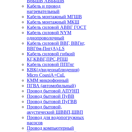
ВбБШВ АВББШВ
Кабель и провод
нагревательный
Кабель монтажный МГШВ
Кабель монтажный МКШ
Кабель силовой АВВГ ГОСТ
Кабель силовой NYM
однопроволочный
Кабель силовой ВВГ, ВВГнг,
ВВГбм-Пнг(А)-LS
Кабель силовой гибкий
КГ,КВВГ,ПРС,РПШ
Кабель силовой ППГнг
КВК(д/видеонаблюдения)
Micro CoaxiA+CuL
КММ микрофонный
ПГВА (автомобильный)
Провод бытовой АПУНП
Провод бытовой ПуВВ
Провод бытовой ПуГВВ
Провод бытовой,
акустический ШВВП,ШВП
Провод для водопогружных
насосов
Провод компьютерный