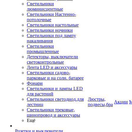
Светильники
люминисцентные
Светильники Настенно-
потолочные
Светильники настольные
Светильники ночники
Светильники под лампу
накаливания
Светильники
промышленные
Детекторы, выключатели
светоконтрольные
Лента LED и аксессуары
Светильники садово-
парковые и на солн. батарее
Фонари
Светильники и лампы LED
для растений
Светильники светодиод.для
Люстры,
Акции
М
лестниц
подвесы,бра
Светильники трековые,
шинопровод и аксессуары
Ещё
Розетки и выключатели