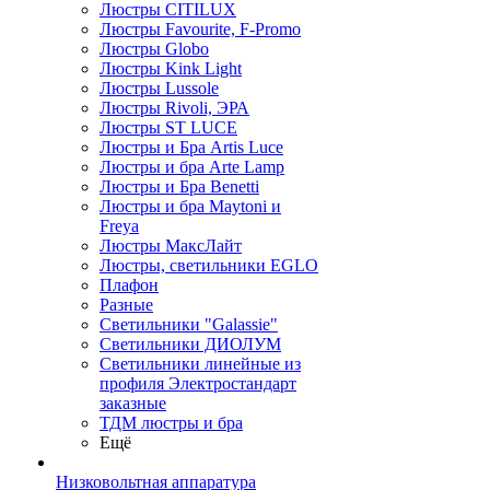
Люстры CITILUX
Люстры Favourite, F-Promo
Люстры Globo
Люстры Kink Light
Люстры Lussole
Люстры Rivoli, ЭРА
Люстры ST LUCE
Люстры и Бра Artis Luce
Люстры и бра Arte Lamp
Люстры и Бра Benetti
Люстры и бра Maytoni и
Freya
Люстры МаксЛайт
Люстры, светильники EGLO
Плафон
Разные
Светильники "Galassie"
Светильники ДИОЛУМ
Светильники линейные из
профиля Электростандарт
заказные
ТДМ люстры и бра
Ещё
Низковольтная аппаратура