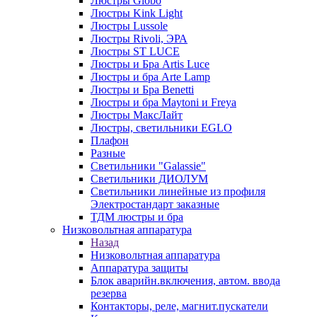
Люстры Globo
Люстры Kink Light
Люстры Lussole
Люстры Rivoli, ЭРА
Люстры ST LUCE
Люстры и Бра Artis Luce
Люстры и бра Arte Lamp
Люстры и Бра Benetti
Люстры и бра Maytoni и Freya
Люстры МаксЛайт
Люстры, светильники EGLO
Плафон
Разные
Светильники "Galassie"
Светильники ДИОЛУМ
Светильники линейные из профиля
Электростандарт заказные
ТДМ люстры и бра
Низковольтная аппаратура
Назад
Низковольтная аппаратура
Аппаратура защиты
Блок аварийн.включения, автом. ввода
резерва
Контакторы, реле, магнит.пускатели