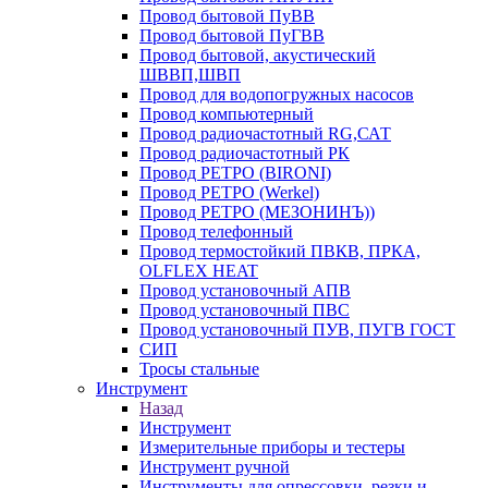
Провод бытовой ПуВВ
Провод бытовой ПуГВВ
Провод бытовой, акустический
ШВВП,ШВП
Провод для водопогружных насосов
Провод компьютерный
Провод радиочастотный RG,САТ
Провод радиочастотный РК
Провод РЕТРО (BIRONI)
Провод РЕТРО (Werkel)
Провод РЕТРО (МЕЗОНИНЪ))
Провод телефонный
Провод термостойкий ПВКВ, ПРКА,
OLFLEX HEAT
Провод установочный АПВ
Провод установочный ПВС
Провод установочный ПУВ, ПУГВ ГОСТ
СИП
Тросы стальные
Инструмент
Назад
Инструмент
Измерительные приборы и тестеры
Инструмент ручной
Инструменты для опрессовки, резки и