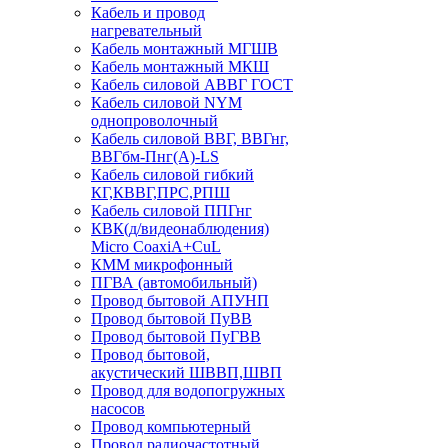
Кабель и провод
нагревательный
Кабель монтажный МГШВ
Кабель монтажный МКШ
Кабель силовой АВВГ ГОСТ
Кабель силовой NYM
однопроволочный
Кабель силовой ВВГ, ВВГнг,
ВВГбм-Пнг(А)-LS
Кабель силовой гибкий
КГ,КВВГ,ПРС,РПШ
Кабель силовой ППГнг
КВК(д/видеонаблюдения)
Micro CoaxiA+CuL
КММ микрофонный
ПГВА (автомобильный)
Провод бытовой АПУНП
Провод бытовой ПуВВ
Провод бытовой ПуГВВ
Провод бытовой,
акустический ШВВП,ШВП
Провод для водопогружных
насосов
Провод компьютерный
Провод радиочастотный