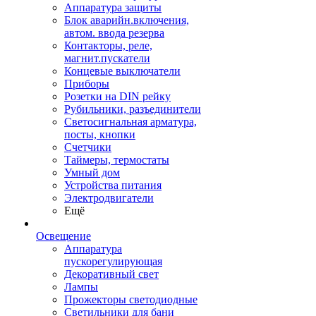
Аппаратура защиты
Блок аварийн.включения,
автом. ввода резерва
Контакторы, реле,
магнит.пускатели
Концевые выключатели
Приборы
Розетки на DIN рейку
Рубильники, разъединители
Светосигнальная арматура,
посты, кнопки
Счетчики
Таймеры, термостаты
Умный дом
Устройства питания
Электродвигатели
Ещё
Освещение
Аппаратура
пускорегулирующая
Декоративный свет
Лампы
Прожекторы светодиодные
Светильники для бани