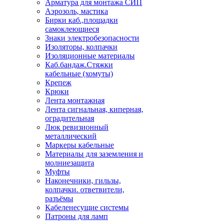
Арматура для монтажа СИП
Аэрозоль, мастика
Бирки каб.,площадки
самоклеющиеся
Знаки электробезопасности
Изоляторы, колпачки
Изоляционные материалы
Каб.бандаж.Стяжки
кабельные (хомуты)
Крепеж
Крюки
Лента монтажная
Лента сигнальная, киперная,
оградительная
Люк ревизионный
металлический
Маркеры кабельные
Материалы для заземления и
молниезащита
Муфты
Наконечники, гильзы,
колпачки. ответвители,
разъёмы
Кабеленесущие системы
Патроны для ламп