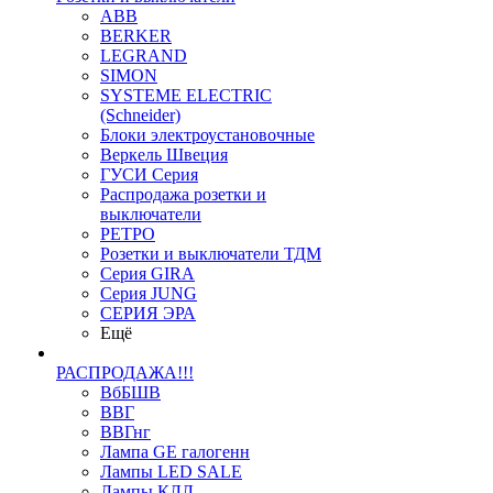
ABB
BERKER
LEGRAND
SIMON
SYSTEME ELECTRIC
(Schneider)
Блоки электроустановочные
Веркель Швеция
ГУСИ Серия
Распродажа розетки и
выключатели
РЕТРО
Розетки и выключатели ТДМ
Серия GIRA
Серия JUNG
СЕРИЯ ЭРА
Ещё
РАСПРОДАЖА!!!
ВбБШВ
ВВГ
ВВГнг
Лампа GE галогенн
Лампы LED SALE
Лампы КЛЛ