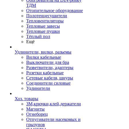
Обогреватель на DIN-рейку
ТДМ
Отопительное оборудование
Полотенцесушители
Тепловентиляторы
Тепловые завесы
Тепловые пушки
Тёплый пол
Ещё
Удлинители, вилки, разьемы
Вилки кабельные
Выключатели для бра
Разветвители, адаптеры
Розетки кабельные
Сетевые кабеля, шнуры
Соединители силовые
Удлинители
Хоз. товары
ЗМ,крючки,клей,держатели
Магниты
Огнеборец
Отпугиватели насекомых и
грызунов