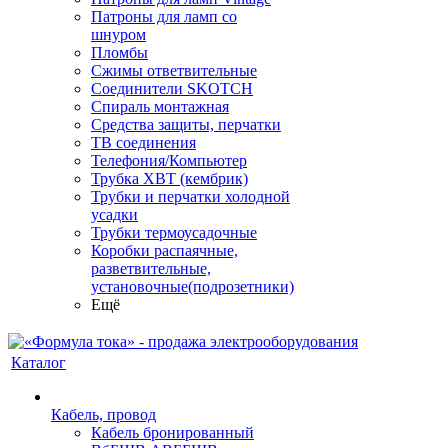
Патроны для ламп со
шнуром
Пломбы
Сжимы ответвительные
Соединители SKOTCH
Спираль монтажная
Средства защиты, перчатки
ТВ соединения
Телефония/Компьютер
Трубка ХВТ (кембрик)
Трубки и перчатки холодной
усадки
Трубки термоусадочные
Коробки распаячные,
разветвительные,
установочные(подрозетники)
Ещё
Каталог
Кабель, провод
Кабель бронированный