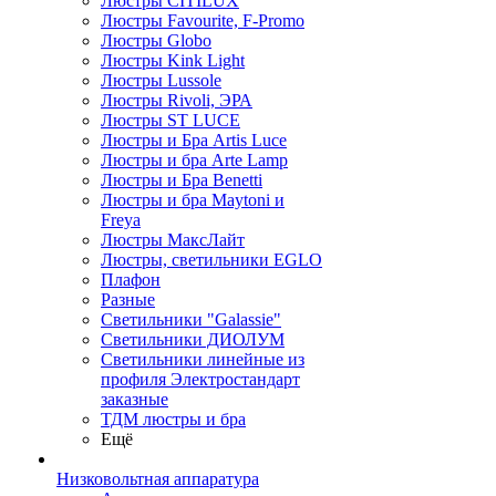
Люстры CITILUX
Люстры Favourite, F-Promo
Люстры Globo
Люстры Kink Light
Люстры Lussole
Люстры Rivoli, ЭРА
Люстры ST LUCE
Люстры и Бра Artis Luce
Люстры и бра Arte Lamp
Люстры и Бра Benetti
Люстры и бра Maytoni и
Freya
Люстры МаксЛайт
Люстры, светильники EGLO
Плафон
Разные
Светильники "Galassie"
Светильники ДИОЛУМ
Светильники линейные из
профиля Электростандарт
заказные
ТДМ люстры и бра
Ещё
Низковольтная аппаратура