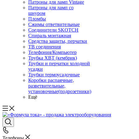
Патроны для ламп Vintage
Патроны для ламп со
шнуром
Пломбы
Сжимы ответвительные
Соединители SKOTCH
Спираль монтажная
Средства защиты, перчатки
ТВ соединения
Телефония/Компьютер
Трубка ХВТ (кембрик)
Трубки и перчатки холодной
усадки
Трубки термоусадочные
Коробки распаячные,
разветвительные,
установочные(подрозетники)
Ещё
Телефоны