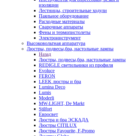
изоляции
Лестницы, строительные ходули
Паяльное оборудование
Расходные материалы
Сварочные аппараты
Фены и термопистолеты
Электроинструмент
Высоковольтная аппаратура
Люстры, подвесы,бра, настольные лампы
Назад
Люстры, подвесы,бра, настольные лампы
REDIGLE светильники из профиля
Evoluce
FERON
LEEK люстры и бра
Lumina Deco
Lumis
Moderli
MW-LIGHT, De Markt
Stilfort
Евросвет
Люстра и бра ЭСКАДА
Люстры CITILUX
Люстры Favourite, F-Promo