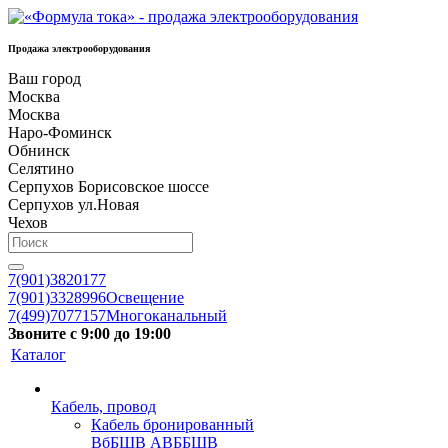
Продажа электрооборудования
Ваш город
Москва
Москва
Наро-Фоминск
Обнинск
Селятино
Серпухов Борисовское шоссе
Серпухов ул.Новая
Чехов
7(901)3820177
7(901)3328996
Освещение
7(499)7077157
Многоканальный
Звоните с 9:00 до 19:00
Каталог
Кабель, провод
Кабель бронированный
ВбБШВ АВББШВ