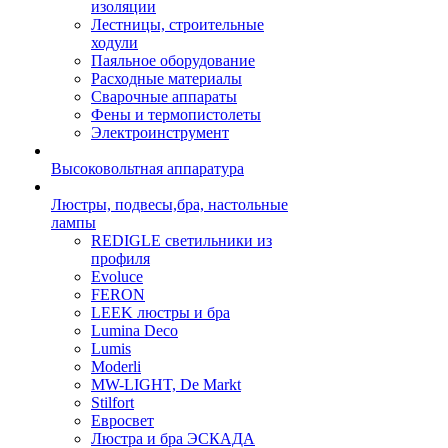
изоляции
Лестницы, строительные
ходули
Паяльное оборудование
Расходные материалы
Сварочные аппараты
Фены и термопистолеты
Электроинструмент
Высоковольтная аппаратура
Люстры, подвесы,бра, настольные
лампы
REDIGLE светильники из
профиля
Evoluce
FERON
LEEK люстры и бра
Lumina Deco
Lumis
Moderli
MW-LIGHT, De Markt
Stilfort
Евросвет
Люстра и бра ЭСКАДА