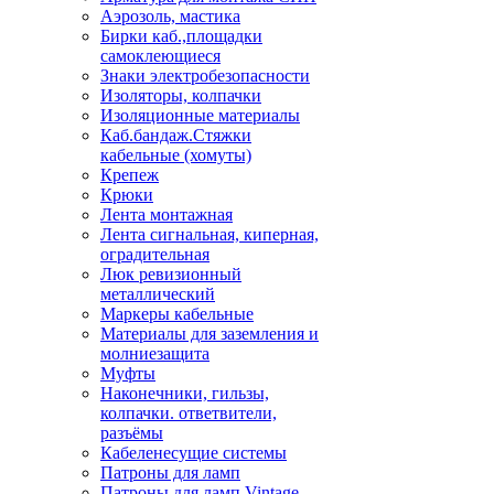
Аэрозоль, мастика
Бирки каб.,площадки
самоклеющиеся
Знаки электробезопасности
Изоляторы, колпачки
Изоляционные материалы
Каб.бандаж.Стяжки
кабельные (хомуты)
Крепеж
Крюки
Лента монтажная
Лента сигнальная, киперная,
оградительная
Люк ревизионный
металлический
Маркеры кабельные
Материалы для заземления и
молниезащита
Муфты
Наконечники, гильзы,
колпачки. ответвители,
разъёмы
Кабеленесущие системы
Патроны для ламп
Патроны для ламп Vintage