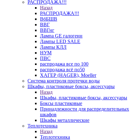
РАСПРОДАЖА!!!
Назад
РАСПРОДАЖА!!!
ВбБШВ
ВВГ
ВВГнг
Лампа GE галогенн
Лампы LED SALE
Лампы КЛЛ
НУМ
ПВС
распродажа все по 100
распродажа всё по50
ХАГЕР (HAGER), Moeller
Система контроля протечки воды
Шкафы, пластиковые боксы, аксессуары
Назад
Шкафы, пластиковые боксы, аксессуары
Боксы пластиковые
Принадлежности для распределительных
шкафов
Шкафы металлические
Теплотехника
Назад
Теплотехника