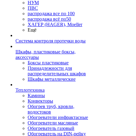
НУМ
ПВС
распродажа все по 100
распродажа всё по50
ХАГЕР (HAGER), Moeller
Ещё
Система контроля протечки воды
Шкафы, пластиковые боксы,
аксессуары
Боксы пластиковые
Принадлежности для
распределительных шкафов
Шкафы металлические
Теплотехника
Камины
Конвекторы
Обогрев труб, кровли,
водостоков
Обогреватели инфрактасные
Обогреватели масляные
Обогреватель газовый
Обогреватель на DIN-рейку