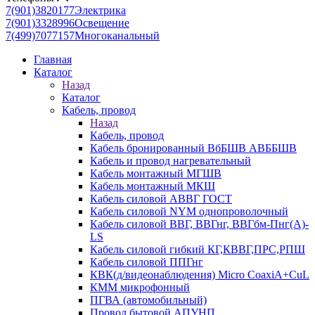
7(901)3820177
Электрика
7(901)3328996
Освещение
7(499)7077157
Многоканальный
Главная
Каталог
Назад
Каталог
Кабель, провод
Назад
Кабель, провод
Кабель бронированный ВбБШВ АВББШВ
Кабель и провод нагревательный
Кабель монтажный МГШВ
Кабель монтажный МКШ
Кабель силовой АВВГ ГОСТ
Кабель силовой NYM однопроволочный
Кабель силовой ВВГ, ВВГнг, ВВГбм-Пнг(А)-
LS
Кабель силовой гибкий КГ,КВВГ,ПРС,РПШ
Кабель силовой ППГнг
КВК(д/видеонаблюдения) Micro CoaxiA+CuL
КММ микрофонный
ПГВА (автомобильный)
Провод бытовой АПУНП