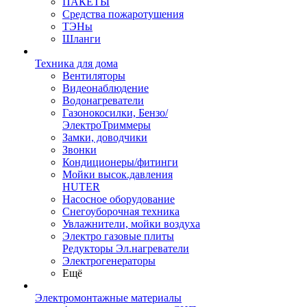
ПАКЕТЫ
Средства пожаротушения
ТЭНы
Шланги
Техника для дома
Вентиляторы
Видеонаблюдение
Водонагреватели
Газонокосилки, Бензо/
ЭлектроТриммеры
Замки, доводчики
Звонки
Кондиционеры/фитинги
Мойки высок.давления
HUTER
Насосное оборудование
Снегоуборочная техника
Увлажнители, мойки воздуха
Электро газовые плиты
Редукторы Эл.нагреватели
Электрогенераторы
Ещё
Электромонтажные материалы