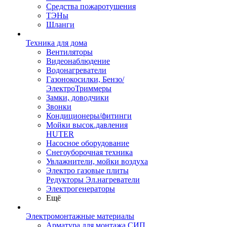
Средства пожаротушения
ТЭНы
Шланги
Техника для дома
Вентиляторы
Видеонаблюдение
Водонагреватели
Газонокосилки, Бензо/
ЭлектроТриммеры
Замки, доводчики
Звонки
Кондиционеры/фитинги
Мойки высок.давления
HUTER
Насосное оборудование
Снегоуборочная техника
Увлажнители, мойки воздуха
Электро газовые плиты
Редукторы Эл.нагреватели
Электрогенераторы
Ещё
Электромонтажные материалы
Арматура для монтажа СИП