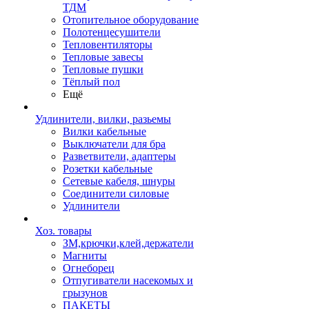
ТДМ
Отопительное оборудование
Полотенцесушители
Тепловентиляторы
Тепловые завесы
Тепловые пушки
Тёплый пол
Ещё
Удлинители, вилки, разьемы
Вилки кабельные
Выключатели для бра
Разветвители, адаптеры
Розетки кабельные
Сетевые кабеля, шнуры
Соединители силовые
Удлинители
Хоз. товары
ЗМ,крючки,клей,держатели
Магниты
Огнеборец
Отпугиватели насекомых и
грызунов
ПАКЕТЫ