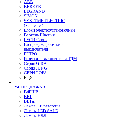
ABB
BERKER
LEGRAND
SIMON
SYSTEME ELECTRIC
(Schneider)
Блоки электроустановочные
Веркель Швеция
ГУСИ Серия
Распродажа розетки и
выключатели
РЕТРО
Розетки и выключатели ТДМ
Серия GIRA
Серия JUNG
СЕРИЯ ЭРА
Ещё
РАСПРОДАЖА!!!
ВбБШВ
ВВГ
ВВГнг
Лампа GE галогенн
Лампы LED SALE
Лампы КЛЛ