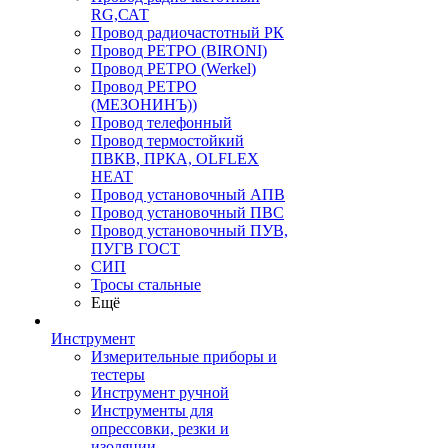
RG,САТ
Провод радиочастотный РК
Провод РЕТРО (BIRONI)
Провод РЕТРО (Werkel)
Провод РЕТРО
(МЕЗОНИНЪ))
Провод телефонный
Провод термостойкий
ПВКВ, ПРКА, OLFLEX
HEAT
Провод установочный АПВ
Провод установочный ПВС
Провод установочный ПУВ,
ПУГВ ГОСТ
СИП
Тросы стальные
Ещё
Инструмент
Измерительные приборы и
тестеры
Инструмент ручной
Инструменты для
опрессовки, резки и
изоляции