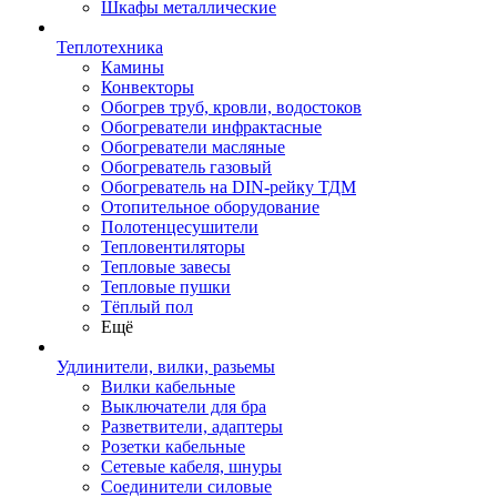
Шкафы металлические
Теплотехника
Камины
Конвекторы
Обогрев труб, кровли, водостоков
Обогреватели инфрактасные
Обогреватели масляные
Обогреватель газовый
Обогреватель на DIN-рейку ТДМ
Отопительное оборудование
Полотенцесушители
Тепловентиляторы
Тепловые завесы
Тепловые пушки
Тёплый пол
Ещё
Удлинители, вилки, разьемы
Вилки кабельные
Выключатели для бра
Разветвители, адаптеры
Розетки кабельные
Сетевые кабеля, шнуры
Соединители силовые