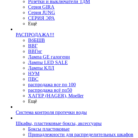
Розетки и выключатели ТДМ
Серия GIRA
Серия JUNG
СЕРИЯ ЭРА
Ещё
РАСПРОДАЖА!!!
ВбБШВ
ВВГ
ВВГнг
Лампа GE галогенн
Лампы LED SALE
Лампы КЛЛ
НУМ
ПВС
распродажа все по 100
распродажа всё по50
ХАГЕР (HAGER), Moeller
Ещё
Система контроля протечки воды
Шкафы, пластиковые боксы, аксессуары
Боксы пластиковые
Принадлежности для распределительных шкафов