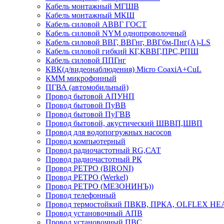
Кабель монтажный МГШВ
Кабель монтажный МКШ
Кабель силовой АВВГ ГОСТ
Кабель силовой NYM однопроволочный
Кабель силовой ВВГ, ВВГнг, ВВГбм-Пнг(А)-LS
Кабель силовой гибкий КГ,КВВГ,ПРС,РПШ
Кабель силовой ППГнг
КВК(д/видеонаблюдения) Micro CoaxiA+CuL
КММ микрофонный
ПГВА (автомобильный)
Провод бытовой АПУНП
Провод бытовой ПуВВ
Провод бытовой ПуГВВ
Провод бытовой, акустический ШВВП,ШВП
Провод для водопогружных насосов
Провод компьютерный
Провод радиочастотный RG,САТ
Провод радиочастотный РК
Провод РЕТРО (BIRONI)
Провод РЕТРО (Werkel)
Провод РЕТРО (МЕЗОНИНЪ))
Провод телефонный
Провод термостойкий ПВКВ, ПРКА, OLFLEX HE
Провод установочный АПВ
Провод установочный ПВС