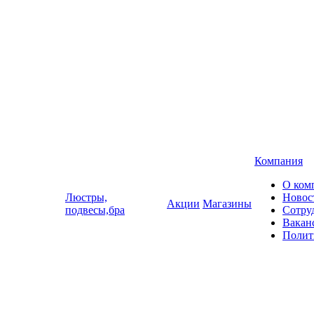
Компания
О ком
Люстры,
Новос
Акции
Магазины
подвесы,бра
Сотру
Вакан
Полит