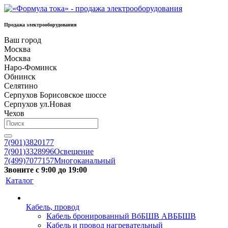
Продажа электрооборудования
Ваш город
Москва
Москва
Наро-Фоминск
Обнинск
Селятино
Серпухов Борисовское шоссе
Серпухов ул.Новая
Чехов
7(901)3820177
7(901)3328996
Освещение
7(499)7077157
Многоканальный
Звоните с 9:00 до 19:00
Каталог
Кабель, провод
Кабель бронированный ВбБШВ АВББШВ
Кабель и провод нагревательный