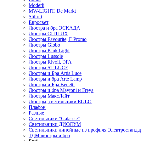
Moderli
MW-LIGHT, De Markt
Stilfort
Евросвет
Люстра и бра ЭСКАДА
Люстры CITILUX
Люстры Favourite, F-Promo
Люстры Globo
Люстры Kink Light
Люстры Lussole
Люстры Rivoli, ЭРА
Люстры ST LUCE
Люстры и Бра Artis Luce
Люстры и бра Arte Lamp
Люстры и Бра Benetti
Люстры и бра Maytoni и Freya
Люстры МаксЛайт
Люстры, светильники EGLO
Плафон
Разные
Светильники "Galassie"
Светильники ДИОЛУМ
Светильники линейные из профиля Электростандар
ТДМ люстры и бра