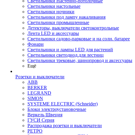
Светильники Настенно-потолочные
Светильники настольные
Светильники ночники
Светильники под лампу накаливания
Светильники промышленные
Детекторы, выключатели светоконтрольные
Лента LED и аксессуары
Светильники садово-парковые и на солн. батарее
Фонари
Светильники и лампы LED для растений
Светильники светодиод.для лестниц
Светильники трековые, шинопровод и аксессуары
Ещё
Розетки и выключатели
ABB
BERKER
LEGRAND
SIMON
SYSTEME ELECTRIC (Schneider)
Блоки электроустановочные
Веркель Швеция
ГУСИ Серия
Распродажа розетки и выключатели
РЕТРО