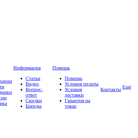
Информация
Помощь
Статьи
Помощь
пании
Видео
Условия оплаты
ти
Ещё
Вопрос-
Условия
Контакты
дники
ответ
доставки
сии
Скидки
Гарантия на
ика
Бренды
товар