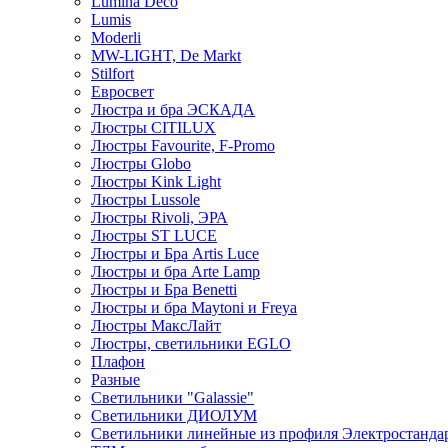
Lumina Deco
Lumis
Moderli
MW-LIGHT, De Markt
Stilfort
Евросвет
Люстра и бра ЭСКАДА
Люстры CITILUX
Люстры Favourite, F-Promo
Люстры Globo
Люстры Kink Light
Люстры Lussole
Люстры Rivoli, ЭРА
Люстры ST LUCE
Люстры и Бра Artis Luce
Люстры и бра Arte Lamp
Люстры и Бра Benetti
Люстры и бра Maytoni и Freya
Люстры МаксЛайт
Люстры, светильники EGLO
Плафон
Разные
Светильники "Galassie"
Светильники ДИОЛУМ
Светильники линейные из профиля Электростандар