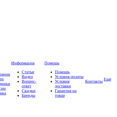
Информация
Помощь
Статьи
Помощь
пании
Видео
Условия оплаты
ти
Ещё
Вопрос-
Условия
Контакты
дники
ответ
доставки
сии
Скидки
Гарантия на
ика
Бренды
товар