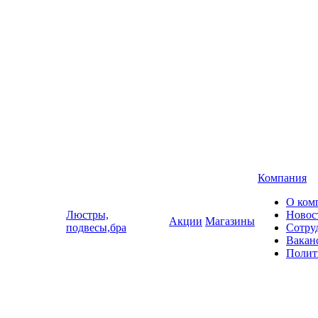
Компания
О ком
Люстры,
Новос
Акции
Магазины
подвесы,бра
Сотру
Вакан
Полит