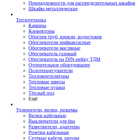
Принадлежности для распределительных шкафов
Шкафы металлические
Теплотехника
Камины
Конвекторы
Обогрев труб, кровли, водостоков
Обогреватели инфрактасные
Обогреватели масляные
Обогреватель газовый
Обогреватель на DIN-рейку ТДМ
Отопительное оборудование
Полотенцесушители
Тепловентиляторы
Тепловые завесы
Тепловые пушки
Тёплый пол
Ещё
Удлинители, вилки, разьемы
Вилки кабельные
Выключатели для бра
Разветвители, адаптеры
Розетки кабельные
Сетевые кабеля, шнуры