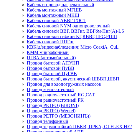
Кабель и провод нагревательный
Кабель монтажный МГШВ
Кабель монтажный МКШ
Кабель силовой АВВГ ГОСТ
Кабель силовой NYM однопроволочный
Кабель силовой ВВГ, ВВГнг, ВВГбм-Пнг(А)-LS
Кабель силовой гибкий КГ,КВВГ,ПРС,РПШ
Кабель силовой ППГнг
КВК(д/видеонаблюдения) Micro CoaxiA+CuL
КММ микрофонный
ПГВА (автомобильный)
Провод бытовой АПУНП
Провод бытовой ПуВВ
Провод бытовой ПуГВВ
Провод бытовой, акустический ШВВП,ШВП
Провод для водопогружных насосов
Провод компьютерный
Провод радиочастотный RG,САТ
Провод радиочастотный РК
Провод РЕТРО (BIRONI)
Провод РЕТРО (Werkel)
Провод РЕТРО (МЕЗОНИНЪ))
Провод телефонный
Провод термостойкий ПВКВ, ПРКА, OLFLEX HE
Провод установочный АПВ