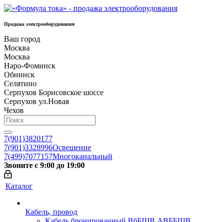
Продажа электрооборудования
Ваш город
Москва
Москва
Наро-Фоминск
Обнинск
Селятино
Серпухов Борисовское шоссе
Серпухов ул.Новая
Чехов
7(901)3820177
7(901)3328996
Освещение
7(499)7077157
Многоканальный
Звоните с 9:00 до 19:00
Каталог
Кабель, провод
Кабель бронированный ВбБШВ АВББШВ