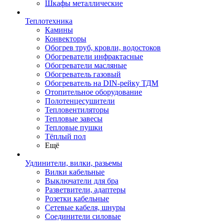
Шкафы металлические
Теплотехника
Камины
Конвекторы
Обогрев труб, кровли, водостоков
Обогреватели инфрактасные
Обогреватели масляные
Обогреватель газовый
Обогреватель на DIN-рейку ТДМ
Отопительное оборудование
Полотенцесушители
Тепловентиляторы
Тепловые завесы
Тепловые пушки
Тёплый пол
Ещё
Удлинители, вилки, разьемы
Вилки кабельные
Выключатели для бра
Разветвители, адаптеры
Розетки кабельные
Сетевые кабеля, шнуры
Соединители силовые