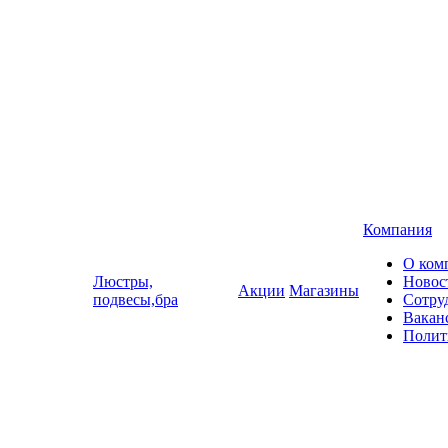
Компания
О ком
Люстры,
Новос
Акции
Магазины
подвесы,бра
Сотру
Вакан
Полит