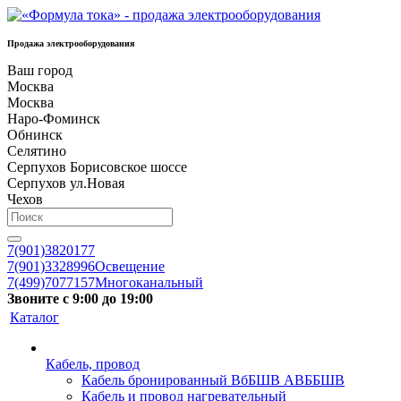
Продажа электрооборудования
Ваш город
Москва
Москва
Наро-Фоминск
Обнинск
Селятино
Серпухов Борисовское шоссе
Серпухов ул.Новая
Чехов
7(901)3820177
7(901)3328996
Освещение
7(499)7077157
Многоканальный
Звоните с 9:00 до 19:00
Каталог
Кабель, провод
Кабель бронированный ВбБШВ АВББШВ
Кабель и провод нагревательный