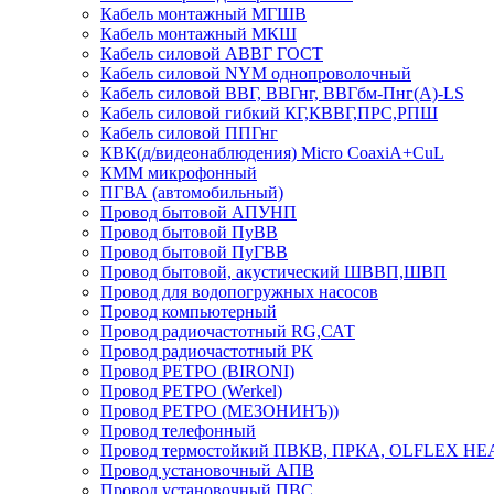
Кабель монтажный МГШВ
Кабель монтажный МКШ
Кабель силовой АВВГ ГОСТ
Кабель силовой NYM однопроволочный
Кабель силовой ВВГ, ВВГнг, ВВГбм-Пнг(А)-LS
Кабель силовой гибкий КГ,КВВГ,ПРС,РПШ
Кабель силовой ППГнг
КВК(д/видеонаблюдения) Micro CoaxiA+CuL
КММ микрофонный
ПГВА (автомобильный)
Провод бытовой АПУНП
Провод бытовой ПуВВ
Провод бытовой ПуГВВ
Провод бытовой, акустический ШВВП,ШВП
Провод для водопогружных насосов
Провод компьютерный
Провод радиочастотный RG,САТ
Провод радиочастотный РК
Провод РЕТРО (BIRONI)
Провод РЕТРО (Werkel)
Провод РЕТРО (МЕЗОНИНЪ))
Провод телефонный
Провод термостойкий ПВКВ, ПРКА, OLFLEX HE
Провод установочный АПВ
Провод установочный ПВС