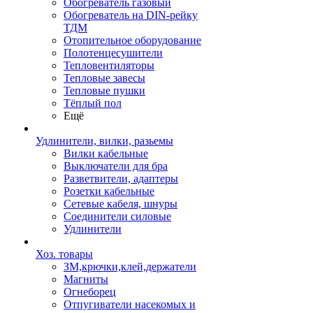
Обогреватель газовый
Обогреватель на DIN-рейку
ТДМ
Отопительное оборудование
Полотенцесушители
Тепловентиляторы
Тепловые завесы
Тепловые пушки
Тёплый пол
Ещё
Удлинители, вилки, разьемы
Вилки кабельные
Выключатели для бра
Разветвители, адаптеры
Розетки кабельные
Сетевые кабеля, шнуры
Соединители силовые
Удлинители
Хоз. товары
ЗМ,крючки,клей,держатели
Магниты
Огнеборец
Отпугиватели насекомых и