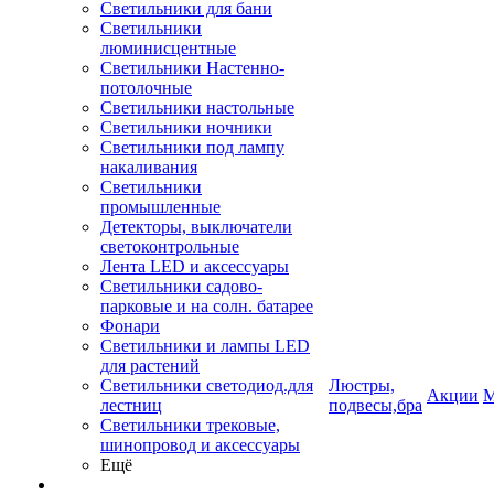
Светильники для бани
Светильники
люминисцентные
Светильники Настенно-
потолочные
Светильники настольные
Светильники ночники
Светильники под лампу
накаливания
Светильники
промышленные
Детекторы, выключатели
светоконтрольные
Лента LED и аксессуары
Светильники садово-
парковые и на солн. батарее
Фонари
Светильники и лампы LED
для растений
Светильники светодиод.для
Люстры,
Акции
М
лестниц
подвесы,бра
Светильники трековые,
шинопровод и аксессуары
Ещё