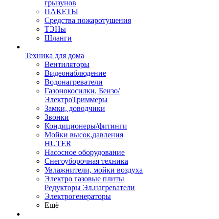
грызунов
ПАКЕТЫ
Средства пожаротушения
ТЭНы
Шланги
Техника для дома
Вентиляторы
Видеонаблюдение
Водонагреватели
Газонокосилки, Бензо/
ЭлектроТриммеры
Замки, доводчики
Звонки
Кондиционеры/фитинги
Мойки высок.давления
HUTER
Насосное оборудование
Снегоуборочная техника
Увлажнители, мойки воздуха
Электро газовые плиты
Редукторы Эл.нагреватели
Электрогенераторы
Ещё