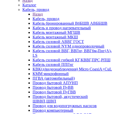
Назад
Каталог
Кабель, провод
Назад
Кабель, провод
Кабель бронированный ВбБШВ АВББШВ
Кабель и провод нагревательный
Кабель монтажный МГШВ
Кабель монтажный МКШ
Кабель силовой АВВГ ГОСТ
Кабель силовой NYM однопроволочный
Кабель силовой ВВГ, ВВГнг, ВВГбм-Пнг(А)-
LS
Кабель силовой гибкий КГ,КВВГ,ПРС,РПШ
Кабель силовой ППГнг
КВК(д/видеонаблюдения) Micro CoaxiA+CuL
КММ микрофонный
ПГВА (автомобильный)
Провод бытовой АПУНП
Провод бытовой ПуВВ
Провод бытовой ПуГВВ
Провод бытовой, акустический
ШВВП,ШВП
Провод для водопогружных насосов
Провод компьютерный