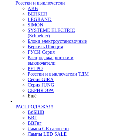
Розетки и выключатели
ABB
BERKER
LEGRAND
SIMON
SYSTEME ELECTRIC
(Schneider)
Блоки электроустановочные
Веркель Швеция
ГУСИ Серия
Распродажа розетки и
выключатели
РЕТРО
Розетки и выключатели ТДМ
Серия GIRA
Серия JUNG
СЕРИЯ ЭРА
Ещё
РАСПРОДАЖА!!!
ВбБШВ
ВВГ
ВВГнг
Лампа GE галогенн
Лампы LED SALE