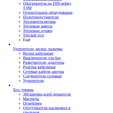
Обогреватель на DIN-рейку
ТДМ
Отопительное оборудование
Полотенцесушители
Тепловентиляторы
Тепловые завесы
Тепловые пушки
Тёплый пол
Ещё
Удлинители, вилки, разьемы
Вилки кабельные
Выключатели для бра
Разветвители, адаптеры
Розетки кабельные
Сетевые кабеля, шнуры
Соединители силовые
Удлинители
Хоз. товары
ЗМ,крючки,клей,держатели
Магниты
Огнеборец
Отпугиватели насекомых и
грызунов