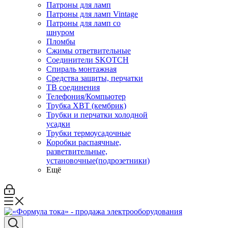
Патроны для ламп
Патроны для ламп Vintage
Патроны для ламп со
шнуром
Пломбы
Сжимы ответвительные
Соединители SKOTCH
Спираль монтажная
Средства защиты, перчатки
ТВ соединения
Телефония/Компьютер
Трубка ХВТ (кембрик)
Трубки и перчатки холодной
усадки
Трубки термоусадочные
Коробки распаячные,
разветвительные,
установочные(подрозетники)
Ещё