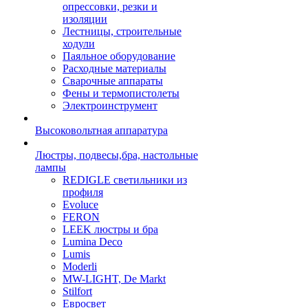
опрессовки, резки и
изоляции
Лестницы, строительные
ходули
Паяльное оборудование
Расходные материалы
Сварочные аппараты
Фены и термопистолеты
Электроинструмент
Высоковольтная аппаратура
Люстры, подвесы,бра, настольные
лампы
REDIGLE светильники из
профиля
Evoluce
FERON
LEEK люстры и бра
Lumina Deco
Lumis
Moderli
MW-LIGHT, De Markt
Stilfort
Евросвет