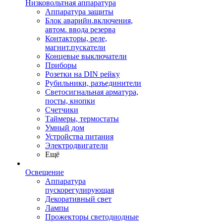
Низковольтная аппаратура
Аппаратура защиты
Блок аварийн.включения,
автом. ввода резерва
Контакторы, реле,
магнит.пускатели
Концевые выключатели
Приборы
Розетки на DIN рейку
Рубильники, разъединители
Светосигнальная арматура,
посты, кнопки
Счетчики
Таймеры, термостаты
Умный дом
Устройства питания
Электродвигатели
Ещё
Освещение
Аппаратура
пускорегулирующая
Декоративный свет
Лампы
Прожекторы светодиодные