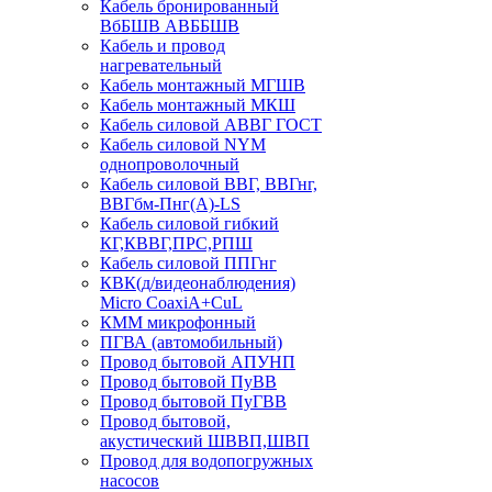
Кабель бронированный
ВбБШВ АВББШВ
Кабель и провод
нагревательный
Кабель монтажный МГШВ
Кабель монтажный МКШ
Кабель силовой АВВГ ГОСТ
Кабель силовой NYM
однопроволочный
Кабель силовой ВВГ, ВВГнг,
ВВГбм-Пнг(А)-LS
Кабель силовой гибкий
КГ,КВВГ,ПРС,РПШ
Кабель силовой ППГнг
КВК(д/видеонаблюдения)
Micro CoaxiA+CuL
КММ микрофонный
ПГВА (автомобильный)
Провод бытовой АПУНП
Провод бытовой ПуВВ
Провод бытовой ПуГВВ
Провод бытовой,
акустический ШВВП,ШВП
Провод для водопогружных
насосов