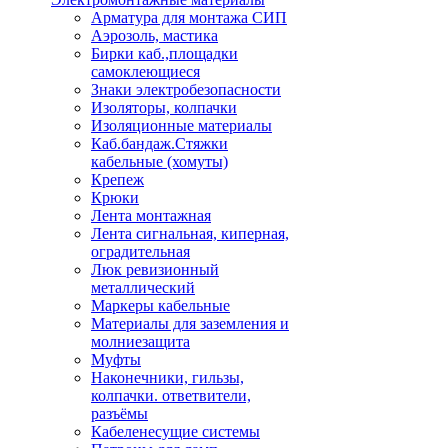
Арматура для монтажа СИП
Аэрозоль, мастика
Бирки каб.,площадки
самоклеющиеся
Знаки электробезопасности
Изоляторы, колпачки
Изоляционные материалы
Каб.бандаж.Стяжки
кабельные (хомуты)
Крепеж
Крюки
Лента монтажная
Лента сигнальная, киперная,
оградительная
Люк ревизионный
металлический
Маркеры кабельные
Материалы для заземления и
молниезащита
Муфты
Наконечники, гильзы,
колпачки. ответвители,
разъёмы
Кабеленесущие системы