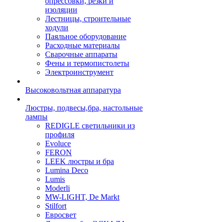
опрессовки, резки и
изоляции
Лестницы, строительные
ходули
Паяльное оборудование
Расходные материалы
Сварочные аппараты
Фены и термопистолеты
Электроинструмент
Высоковольтная аппаратура
Люстры, подвесы,бра, настольные
лампы
REDIGLE светильники из
профиля
Evoluce
FERON
LEEK люстры и бра
Lumina Deco
Lumis
Moderli
MW-LIGHT, De Markt
Stilfort
Евросвет