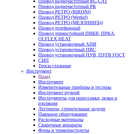
Провод радиочастотный RG,САТ
Провод радиочастотный РК
Провод РЕТРО (BIRONI)
Провод РЕТРО (Werkel)
Провод РЕТРО (МЕЗОНИНЪ))
Провод телефонный
Провод термостойкий ПВКВ, ПРКА,
OLFLEX HEAT
Провод установочный АПВ
Провод установочный ПВС
Провод установочный ПУВ, ПУГВ ГОСТ
СИП
Тросы стальные
Инструмент
Назад
Инструмент
Измерительные приборы и тестеры
Инструмент ручной
Инструменты для опрессовки, резки и
изоляции
Лестницы, строительные ходули
Паяльное оборудование
Расходные материалы
Сварочные аппараты
Фены и термопистолеты