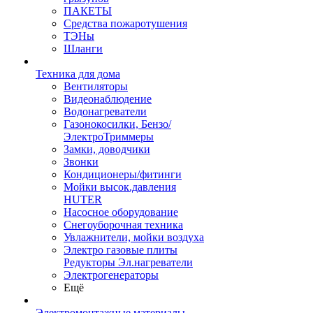
ПАКЕТЫ
Средства пожаротушения
ТЭНы
Шланги
Техника для дома
Вентиляторы
Видеонаблюдение
Водонагреватели
Газонокосилки, Бензо/
ЭлектроТриммеры
Замки, доводчики
Звонки
Кондиционеры/фитинги
Мойки высок.давления
HUTER
Насосное оборудование
Снегоуборочная техника
Увлажнители, мойки воздуха
Электро газовые плиты
Редукторы Эл.нагреватели
Электрогенераторы
Ещё
Электромонтажные материалы