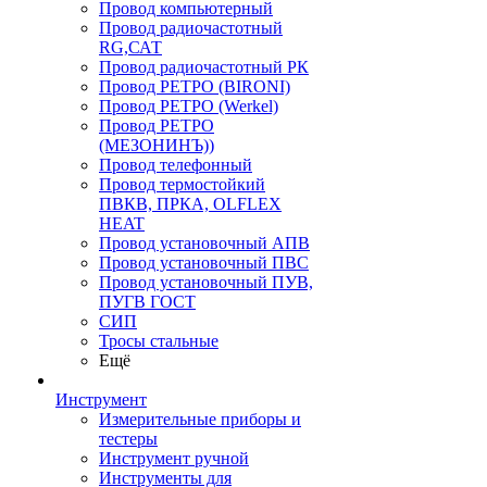
Провод компьютерный
Провод радиочастотный
RG,САТ
Провод радиочастотный РК
Провод РЕТРО (BIRONI)
Провод РЕТРО (Werkel)
Провод РЕТРО
(МЕЗОНИНЪ))
Провод телефонный
Провод термостойкий
ПВКВ, ПРКА, OLFLEX
HEAT
Провод установочный АПВ
Провод установочный ПВС
Провод установочный ПУВ,
ПУГВ ГОСТ
СИП
Тросы стальные
Ещё
Инструмент
Измерительные приборы и
тестеры
Инструмент ручной
Инструменты для