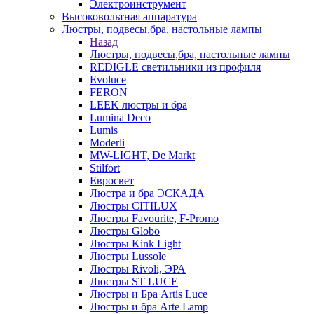
Электроинструмент
Высоковольтная аппаратура
Люстры, подвесы,бра, настольные лампы
Назад
Люстры, подвесы,бра, настольные лампы
REDIGLE светильники из профиля
Evoluce
FERON
LEEK люстры и бра
Lumina Deco
Lumis
Moderli
MW-LIGHT, De Markt
Stilfort
Евросвет
Люстра и бра ЭСКАДА
Люстры CITILUX
Люстры Favourite, F-Promo
Люстры Globo
Люстры Kink Light
Люстры Lussole
Люстры Rivoli, ЭРА
Люстры ST LUCE
Люстры и Бра Artis Luce
Люстры и бра Arte Lamp