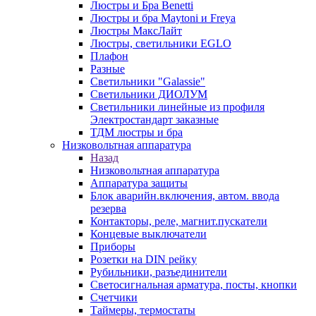
Люстры и Бра Benetti
Люстры и бра Maytoni и Freya
Люстры МаксЛайт
Люстры, светильники EGLO
Плафон
Разные
Светильники "Galassie"
Светильники ДИОЛУМ
Светильники линейные из профиля
Электростандарт заказные
ТДМ люстры и бра
Низковольтная аппаратура
Назад
Низковольтная аппаратура
Аппаратура защиты
Блок аварийн.включения, автом. ввода
резерва
Контакторы, реле, магнит.пускатели
Концевые выключатели
Приборы
Розетки на DIN рейку
Рубильники, разъединители
Светосигнальная арматура, посты, кнопки
Счетчики
Таймеры, термостаты