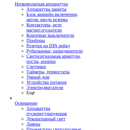
Низковольтная аппаратура
Аппаратура защиты
Блок аварийн.включения,
автом. ввода резерва
Контакторы, реле,
магнит.пускатели
Концевые выключатели
Приборы
Розетки на DIN рейку
Рубильники, разъединители
Светосигнальная арматура,
посты, кнопки
Счетчики
Таймеры, термостаты
Умный дом
Устройства питания
Электродвигатели
Ещё
Освещение
Аппаратура
пускорегулирующая
Декоративный свет
Лампы
Прожекторы светодиодные