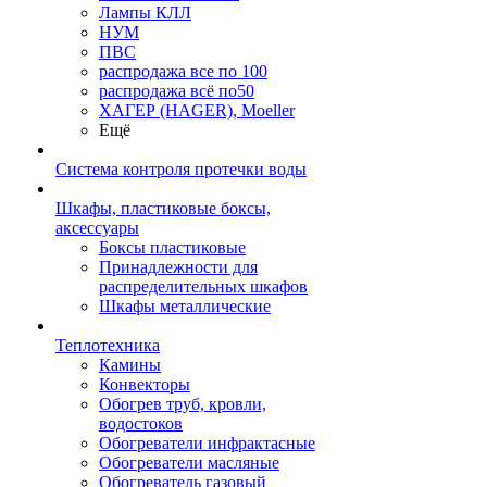
Лампы КЛЛ
НУМ
ПВС
распродажа все по 100
распродажа всё по50
ХАГЕР (HAGER), Moeller
Ещё
Система контроля протечки воды
Шкафы, пластиковые боксы,
аксессуары
Боксы пластиковые
Принадлежности для
распределительных шкафов
Шкафы металлические
Теплотехника
Камины
Конвекторы
Обогрев труб, кровли,
водостоков
Обогреватели инфрактасные
Обогреватели масляные
Обогреватель газовый