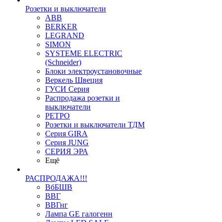
Розетки и выключатели
ABB
BERKER
LEGRAND
SIMON
SYSTEME ELECTRIC
(Schneider)
Блоки электроустановочные
Веркель Швеция
ГУСИ Серия
Распродажа розетки и
выключатели
РЕТРО
Розетки и выключатели ТДМ
Серия GIRA
Серия JUNG
СЕРИЯ ЭРА
Ещё
РАСПРОДАЖА!!!
ВбБШВ
ВВГ
ВВГнг
Лампа GE галогенн