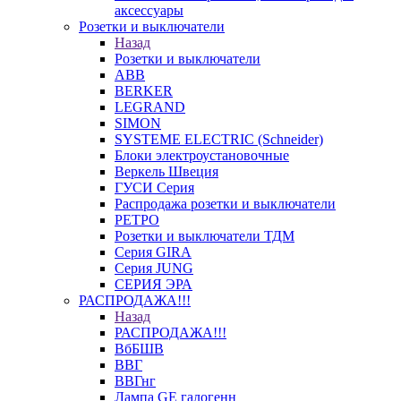
аксессуары
Розетки и выключатели
Назад
Розетки и выключатели
ABB
BERKER
LEGRAND
SIMON
SYSTEME ELECTRIC (Schneider)
Блоки электроустановочные
Веркель Швеция
ГУСИ Серия
Распродажа розетки и выключатели
РЕТРО
Розетки и выключатели ТДМ
Серия GIRA
Серия JUNG
СЕРИЯ ЭРА
РАСПРОДАЖА!!!
Назад
РАСПРОДАЖА!!!
ВбБШВ
ВВГ
ВВГнг
Лампа GE галогенн