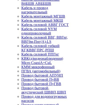
ВбБШВ АВББШВ
Кабель и провод
нагревательный
Кабель монтажный МГШВ
Кабель монтажный МКШ
Кабель силовой АВВГ ГОСТ
Кабель силовой NYM
однопроволочный
Кабель силовой ВВГ, ВВГнг,
ВВГбм-Пнг(А)-LS
Кабель силовой гибкий
КГ,КВВГ,ПРС,РПШ
Кабель силовой ППГнг
КВК(д/видеонаблюдения)
Micro CoaxiA+CuL
КММ микрофонный
ПГВА (автомобильный)
Провод бытовой АПУНП
Провод бытовой ПуВВ
Провод бытовой ПуГВВ
Провод бытовой,
акустический ШВВП,ШВП
Провод для водопогружных
насосов
Провод компьютерный