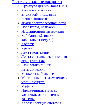
Электромонтажные материалы
Арматура для монтажа СИП
Аэрозоль, мастика
Бирки каб.,площадки
самоклеющиеся
Знаки электробезопасности
Изоляторы, колпачки
Изоляционные материалы
Каб.бандаж.Стяжки
кабельные (хомуты)
Крепеж
Крюки
Лента монтажная
Лента сигнальная, киперная,
оградительная
Люк ревизионный
металлический
Маркеры кабельные
Материалы для заземления и
молниезащита
Муфты
Наконечники, гильзы,
колпачки. ответвители,
разъёмы
Кабеленесущие системы