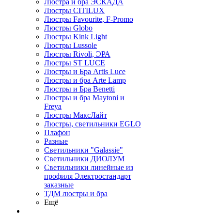
Люстра и бра ЭСКАДА
Люстры CITILUX
Люстры Favourite, F-Promo
Люстры Globo
Люстры Kink Light
Люстры Lussole
Люстры Rivoli, ЭРА
Люстры ST LUCE
Люстры и Бра Artis Luce
Люстры и бра Arte Lamp
Люстры и Бра Benetti
Люстры и бра Maytoni и
Freya
Люстры МаксЛайт
Люстры, светильники EGLO
Плафон
Разные
Светильники "Galassie"
Светильники ДИОЛУМ
Светильники линейные из
профиля Электростандарт
заказные
ТДМ люстры и бра
Ещё