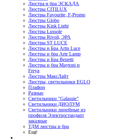
Люстра и бра ЭСКАДА
Люстры CITILUX
Люстры Favourite, F-Promo
Люстры Globo
Люстры Kink Light
Люстры Lussole
Люстры Rivoli, ЭРА
Люстры ST LUCE
Люстры и Бра Artis Luce
Люстры и бра Arte Lamp
Люстры и Бра Benetti
Люстры и бра Maytoni и
Freya
Люстры МаксЛайт
Люстры, светильники EGLO
Плафон
Разные
Светильники "Galassie"
Светильники ДИОЛУМ
Светильники линейные из
профиля Электростандарт
заказные
ТДМ люстры и бра
Ещё