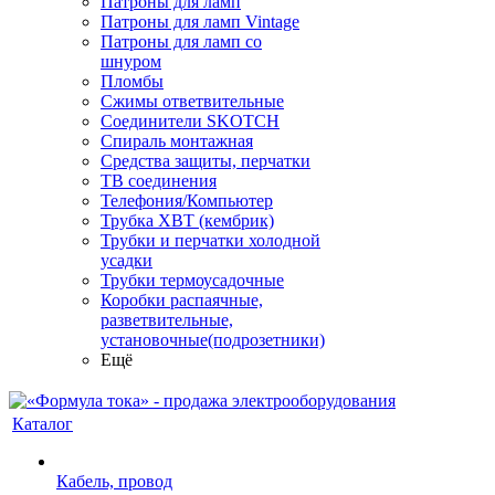
Патроны для ламп
Патроны для ламп Vintage
Патроны для ламп со
шнуром
Пломбы
Сжимы ответвительные
Соединители SKOTCH
Спираль монтажная
Средства защиты, перчатки
ТВ соединения
Телефония/Компьютер
Трубка ХВТ (кембрик)
Трубки и перчатки холодной
усадки
Трубки термоусадочные
Коробки распаячные,
разветвительные,
установочные(подрозетники)
Ещё
Каталог
Кабель, провод