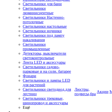
Светильники для бани
Светильники
люминисцентные
Светильники Настенно-
потолочные
Светильники настольные
Светильники ночники
Светильники под лампу
накаливания
Светильники
промышленные
Детекторы, выключатели
светоконтрольные
Лента LED и аксессуары
Светильники садово-
парковые и на солн. батарее
Фонари
Светильники и лампы LED
для растений
Светильники светодиод.для
Люстры,
Акции
М
лестниц
подвесы,бра
Светильники трековые,
шинопровод и аксессуары
Ещё