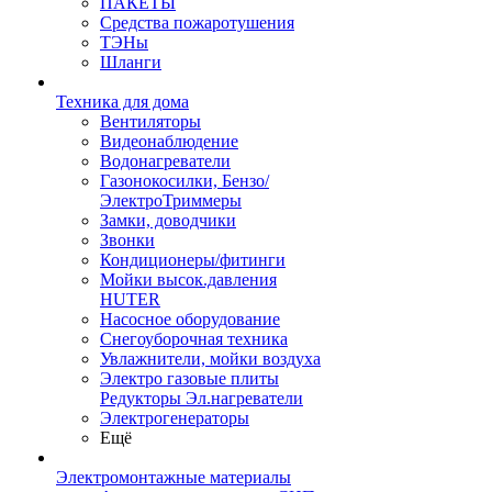
ПАКЕТЫ
Средства пожаротушения
ТЭНы
Шланги
Техника для дома
Вентиляторы
Видеонаблюдение
Водонагреватели
Газонокосилки, Бензо/
ЭлектроТриммеры
Замки, доводчики
Звонки
Кондиционеры/фитинги
Мойки высок.давления
HUTER
Насосное оборудование
Снегоуборочная техника
Увлажнители, мойки воздуха
Электро газовые плиты
Редукторы Эл.нагреватели
Электрогенераторы
Ещё
Электромонтажные материалы