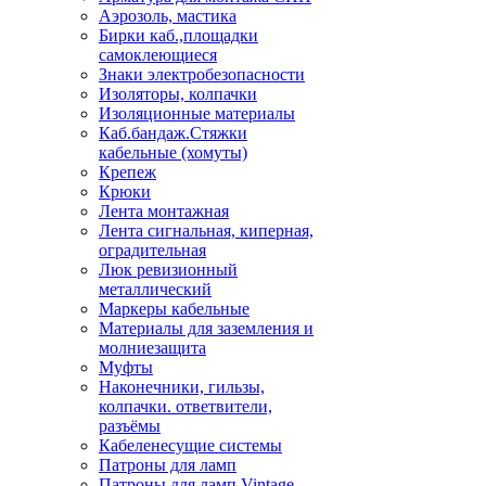
Аэрозоль, мастика
Бирки каб.,площадки
самоклеющиеся
Знаки электробезопасности
Изоляторы, колпачки
Изоляционные материалы
Каб.бандаж.Стяжки
кабельные (хомуты)
Крепеж
Крюки
Лента монтажная
Лента сигнальная, киперная,
оградительная
Люк ревизионный
металлический
Маркеры кабельные
Материалы для заземления и
молниезащита
Муфты
Наконечники, гильзы,
колпачки. ответвители,
разъёмы
Кабеленесущие системы
Патроны для ламп
Патроны для ламп Vintage