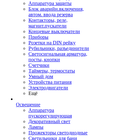
Аппаратура защиты
Блок аварийн.включения,
автом. ввода резерва
Контакторы, реле,
магнит.пускатели
Концевые выключатели
Приборы
Розетки на DIN рейку
Рубильники, разъединители
Светосигнальная арматура,
посты, кнопки
Счетчики
Таймеры, термостаты
Умный дом
Устройства питания
Электродвигатели
Ещё
Освещение
Аппаратура
пускорегулирующая
Декоративный свет
Лампы
Прожекторы светодиодные
Светильники для бани