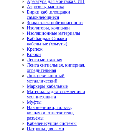
Арматура для монтажа СИП
Аэрозоль, мастика
Бирки каб.,площадки
самоклеющиеся
Знаки электробезопасности
Изоляторы, колпачки
Изоляционные материалы
Каб.бандаж.Стяжки
кабельные (хомуты)
Крепеж
Крюки
Лента монтажная
Лента сигнальная, киперная,
оградительная
Люк ревизионный
металлический
Маркеры кабельные
Материалы для заземления и
молниезащита
Муфты
Наконечники, гильзы,
колпачки. ответвители,
разъёмы
Кабеленесущие системы
Патроны для ламп