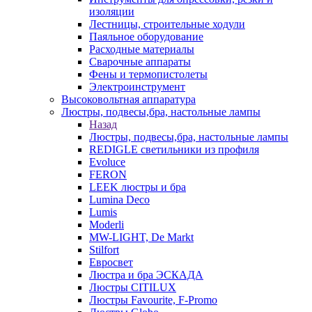
изоляции
Лестницы, строительные ходули
Паяльное оборудование
Расходные материалы
Сварочные аппараты
Фены и термопистолеты
Электроинструмент
Высоковольтная аппаратура
Люстры, подвесы,бра, настольные лампы
Назад
Люстры, подвесы,бра, настольные лампы
REDIGLE светильники из профиля
Evoluce
FERON
LEEK люстры и бра
Lumina Deco
Lumis
Moderli
MW-LIGHT, De Markt
Stilfort
Евросвет
Люстра и бра ЭСКАДА
Люстры CITILUX
Люстры Favourite, F-Promo