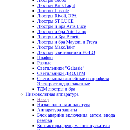
Люстры Globo
Люстры Kink Light
Люстры Lussole
Люстры Rivoli, ЭРА
Люстры ST LUCE
Люстры и Бра Artis Luce
Люстры и бра Arte Lamp
Люстры и Бра Benetti
Люстры и бра Maytoni и Freya
Люстры МаксЛайт
Люстры, светильники EGLO
Плафон
Разные
Светильники "Galassie"
Светильники ДИОЛУМ
Светильники линейные из профиля
Электростандарт заказные
ТДМ люстры и бра
Низковольтная аппаратура
Назад
Низковольтная аппаратура
Аппаратура защиты
Блок аварийн.включения, автом. ввода
резерва
Контакторы, реле, магнит.пускатели