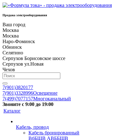
Продажа электрооборудования
Ваш город
Москва
Москва
Наро-Фоминск
Обнинск
Селятино
Серпухов Борисовское шоссе
Серпухов ул.Новая
Чехов
7(901)3820177
7(901)3328996
Освещение
7(499)7077157
Многоканальный
Звоните с 9:00 до 19:00
Каталог
Кабель, провод
Кабель бронированный
ВбБШВ АВББШВ