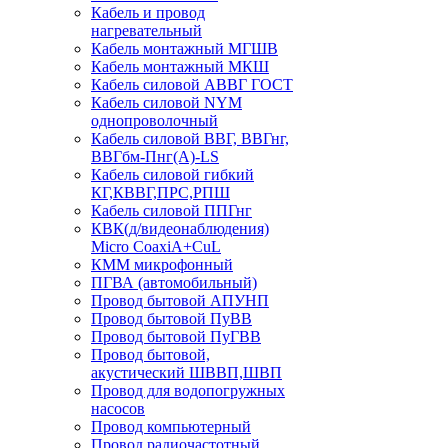
Кабель и провод
нагревательный
Кабель монтажный МГШВ
Кабель монтажный МКШ
Кабель силовой АВВГ ГОСТ
Кабель силовой NYM
однопроволочный
Кабель силовой ВВГ, ВВГнг,
ВВГбм-Пнг(А)-LS
Кабель силовой гибкий
КГ,КВВГ,ПРС,РПШ
Кабель силовой ППГнг
КВК(д/видеонаблюдения)
Micro CoaxiA+CuL
КММ микрофонный
ПГВА (автомобильный)
Провод бытовой АПУНП
Провод бытовой ПуВВ
Провод бытовой ПуГВВ
Провод бытовой,
акустический ШВВП,ШВП
Провод для водопогружных
насосов
Провод компьютерный
Провод радиочастотный