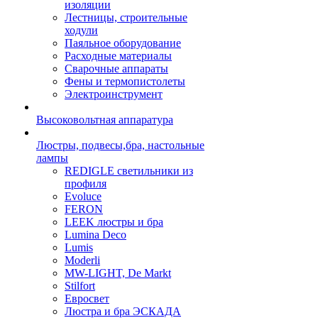
изоляции
Лестницы, строительные
ходули
Паяльное оборудование
Расходные материалы
Сварочные аппараты
Фены и термопистолеты
Электроинструмент
Высоковольтная аппаратура
Люстры, подвесы,бра, настольные
лампы
REDIGLE светильники из
профиля
Evoluce
FERON
LEEK люстры и бра
Lumina Deco
Lumis
Moderli
MW-LIGHT, De Markt
Stilfort
Евросвет
Люстра и бра ЭСКАДА