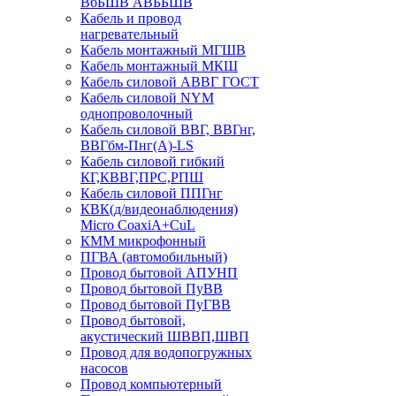
ВбБШВ АВББШВ
Кабель и провод
нагревательный
Кабель монтажный МГШВ
Кабель монтажный МКШ
Кабель силовой АВВГ ГОСТ
Кабель силовой NYM
однопроволочный
Кабель силовой ВВГ, ВВГнг,
ВВГбм-Пнг(А)-LS
Кабель силовой гибкий
КГ,КВВГ,ПРС,РПШ
Кабель силовой ППГнг
КВК(д/видеонаблюдения)
Micro CoaxiA+CuL
КММ микрофонный
ПГВА (автомобильный)
Провод бытовой АПУНП
Провод бытовой ПуВВ
Провод бытовой ПуГВВ
Провод бытовой,
акустический ШВВП,ШВП
Провод для водопогружных
насосов
Провод компьютерный