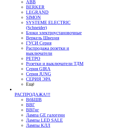
ABB
BERKER
LEGRAND
SIMON
SYSTEME ELECTRIC
(Schneider)
Блоки электроустановочные
Веркель Швеция
ГУСИ Серия
Распродажа розетки и
выключатели
РЕТРО
Розетки и выключатели ТДМ
Серия GIRA
Серия JUNG
СЕРИЯ ЭРА
Ещё
РАСПРОДАЖА!!!
ВбБШВ
ВВГ
ВВГнг
Лампа GE галогенн
Лампы LED SALE
Лампы КЛЛ