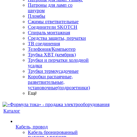
Патроны для ламп со
шнуром
Пломбы
Сжимы ответвительные
Соединители SKOTCH
Спираль монтажная
Средства защиты, перчатки
ТВ соединения
Телефония/Компьютер
Трубка ХВТ (кембрик)
Трубки и перчатки холодной
усадки
Трубки термоусадочные
Коробки распаячные,
разветвительные,
установочные(подрозетники)
Ещё
Каталог
Кабель, провод
Кабель бронированный