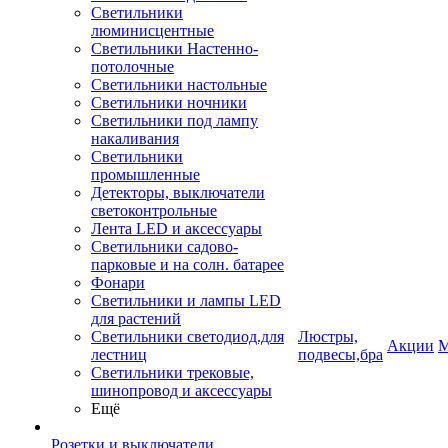
Светильники
люминисцентные
Светильники Настенно-
потолочные
Светильники настольные
Светильники ночники
Светильники под лампу
накаливания
Светильники
промышленные
Детекторы, выключатели
светоконтрольные
Лента LED и аксессуары
Светильники садово-
парковые и на солн. батарее
Фонари
Светильники и лампы LED
для растений
Светильники светодиод.для
Люстры,
Акции
М
лестниц
подвесы,бра
Светильники трековые,
шинопровод и аксессуары
Ещё
Розетки и выключатели