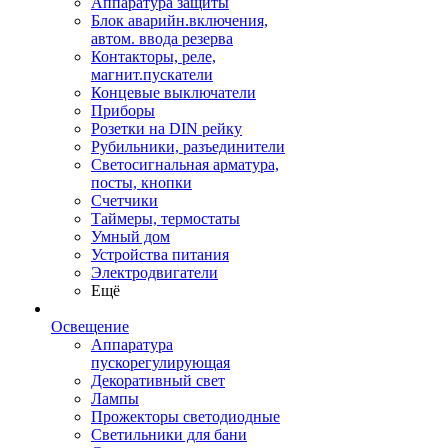
Аппаратура защиты
Блок аварийн.включения,
автом. ввода резерва
Контакторы, реле,
магнит.пускатели
Концевые выключатели
Приборы
Розетки на DIN рейку
Рубильники, разъединители
Светосигнальная арматура,
посты, кнопки
Счетчики
Таймеры, термостаты
Умный дом
Устройства питания
Электродвигатели
Ещё
Освещение
Аппаратура
пускорегулирующая
Декоративный свет
Лампы
Прожекторы светодиодные
Светильники для бани