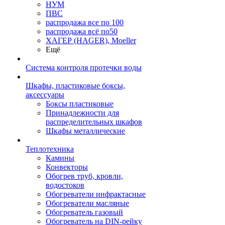
НУМ
ПВС
распродажа все по 100
распродажа всё по50
ХАГЕР (HAGER), Moeller
Ещё
Система контроля протечки воды
Шкафы, пластиковые боксы,
аксессуары
Боксы пластиковые
Принадлежности для
распределительных шкафов
Шкафы металлические
Теплотехника
Камины
Конвекторы
Обогрев труб, кровли,
водостоков
Обогреватели инфрактасные
Обогреватели масляные
Обогреватель газовый
Обогреватель на DIN-рейку