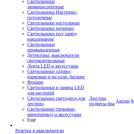
Светильники
люминисцентные
Светильники Настенно-
потолочные
Светильники настольные
Светильники ночники
Светильники под лампу
накаливания
Светильники
промышленные
Детекторы, выключатели
светоконтрольные
Лента LED и аксессуары
Светильники садово-
парковые и на солн. батарее
Фонари
Светильники и лампы LED
для растений
Светильники светодиод.для
Люстры,
Акции
М
лестниц
подвесы,бра
Светильники трековые,
шинопровод и аксессуары
Ещё
Розетки и выключатели