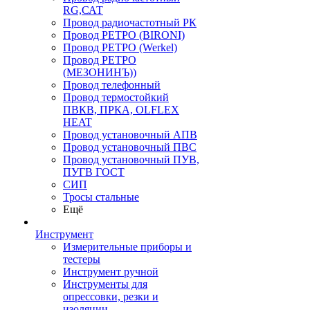
RG,САТ
Провод радиочастотный РК
Провод РЕТРО (BIRONI)
Провод РЕТРО (Werkel)
Провод РЕТРО
(МЕЗОНИНЪ))
Провод телефонный
Провод термостойкий
ПВКВ, ПРКА, OLFLEX
HEAT
Провод установочный АПВ
Провод установочный ПВС
Провод установочный ПУВ,
ПУГВ ГОСТ
СИП
Тросы стальные
Ещё
Инструмент
Измерительные приборы и
тестеры
Инструмент ручной
Инструменты для
опрессовки, резки и
изоляции