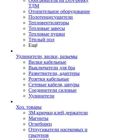
Обогреватель на DIN-рейку
ТДМ
Отопительное оборудование
Полотенцесушители
Тепловентиляторы
Тепловые завесы
Тепловые пушки
Тёплый пол
Ещё
Удлинители, вилки, разьемы
Вилки кабельные
Выключатели для бра
Разветвители, адаптеры
Розетки кабельные
Сетевые кабеля, шнуры
Соединители силовые
Удлинители
Хоз. товары
ЗМ,крючки,клей,держатели
Магниты
Огнеборец
Отпугиватели насекомых и
грызунов