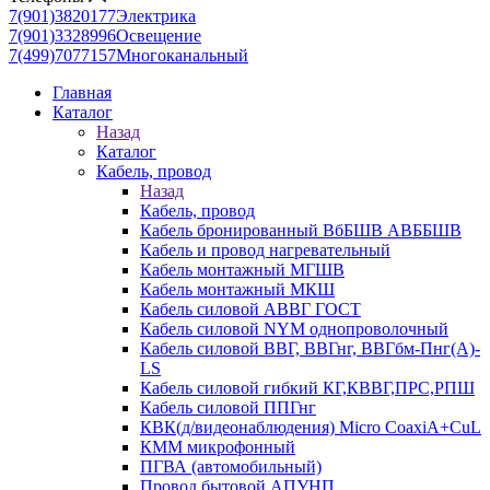
7(901)3820177
Электрика
7(901)3328996
Освещение
7(499)7077157
Многоканальный
Главная
Каталог
Назад
Каталог
Кабель, провод
Назад
Кабель, провод
Кабель бронированный ВбБШВ АВББШВ
Кабель и провод нагревательный
Кабель монтажный МГШВ
Кабель монтажный МКШ
Кабель силовой АВВГ ГОСТ
Кабель силовой NYM однопроволочный
Кабель силовой ВВГ, ВВГнг, ВВГбм-Пнг(А)-
LS
Кабель силовой гибкий КГ,КВВГ,ПРС,РПШ
Кабель силовой ППГнг
КВК(д/видеонаблюдения) Micro CoaxiA+CuL
КММ микрофонный
ПГВА (автомобильный)
Провод бытовой АПУНП