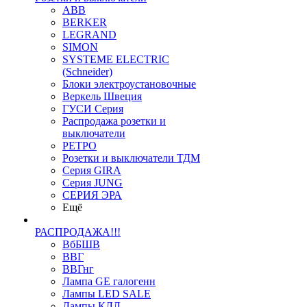
ABB
BERKER
LEGRAND
SIMON
SYSTEME ELECTRIC
(Schneider)
Блоки электроустановочные
Веркель Швеция
ГУСИ Серия
Распродажа розетки и
выключатели
РЕТРО
Розетки и выключатели ТДМ
Серия GIRA
Серия JUNG
СЕРИЯ ЭРА
Ещё
РАСПРОДАЖА!!!
ВбБШВ
ВВГ
ВВГнг
Лампа GE галогенн
Лампы LED SALE
Лампы КЛЛ