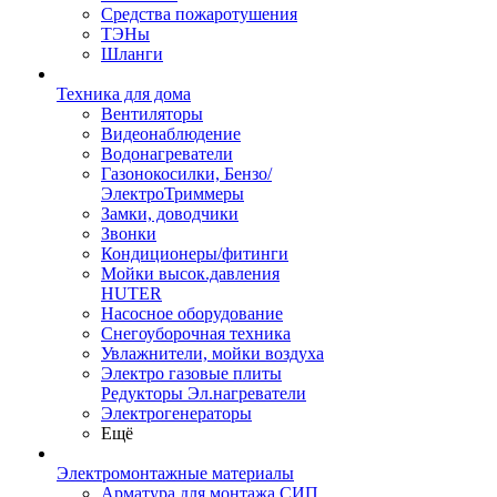
Средства пожаротушения
ТЭНы
Шланги
Техника для дома
Вентиляторы
Видеонаблюдение
Водонагреватели
Газонокосилки, Бензо/
ЭлектроТриммеры
Замки, доводчики
Звонки
Кондиционеры/фитинги
Мойки высок.давления
HUTER
Насосное оборудование
Снегоуборочная техника
Увлажнители, мойки воздуха
Электро газовые плиты
Редукторы Эл.нагреватели
Электрогенераторы
Ещё
Электромонтажные материалы
Арматура для монтажа СИП