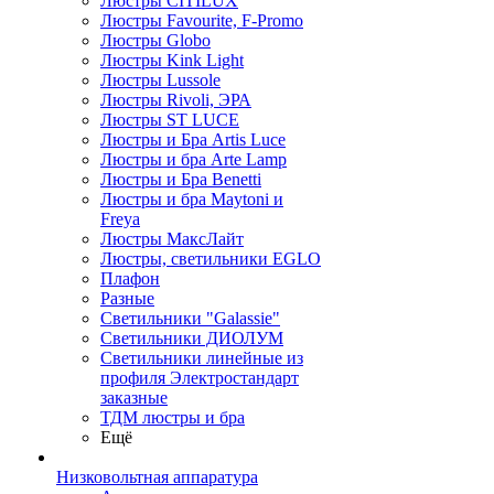
Люстры CITILUX
Люстры Favourite, F-Promo
Люстры Globo
Люстры Kink Light
Люстры Lussole
Люстры Rivoli, ЭРА
Люстры ST LUCE
Люстры и Бра Artis Luce
Люстры и бра Arte Lamp
Люстры и Бра Benetti
Люстры и бра Maytoni и
Freya
Люстры МаксЛайт
Люстры, светильники EGLO
Плафон
Разные
Светильники "Galassie"
Светильники ДИОЛУМ
Светильники линейные из
профиля Электростандарт
заказные
ТДМ люстры и бра
Ещё
Низковольтная аппаратура