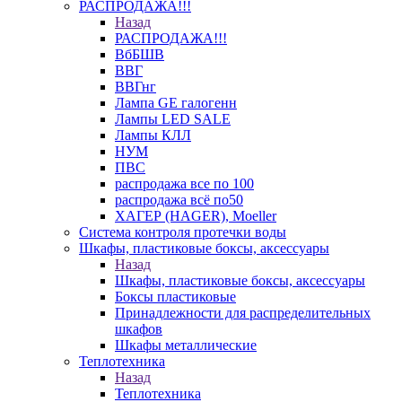
РАСПРОДАЖА!!!
Назад
РАСПРОДАЖА!!!
ВбБШВ
ВВГ
ВВГнг
Лампа GE галогенн
Лампы LED SALE
Лампы КЛЛ
НУМ
ПВС
распродажа все по 100
распродажа всё по50
ХАГЕР (HAGER), Moeller
Система контроля протечки воды
Шкафы, пластиковые боксы, аксессуары
Назад
Шкафы, пластиковые боксы, аксессуары
Боксы пластиковые
Принадлежности для распределительных
шкафов
Шкафы металлические
Теплотехника
Назад
Теплотехника