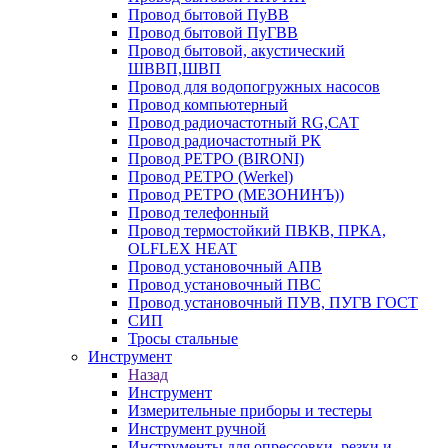
Провод бытовой ПуВВ
Провод бытовой ПуГВВ
Провод бытовой, акустический
ШВВП,ШВП
Провод для водопогружных насосов
Провод компьютерный
Провод радиочастотный RG,САТ
Провод радиочастотный РК
Провод РЕТРО (BIRONI)
Провод РЕТРО (Werkel)
Провод РЕТРО (МЕЗОНИНЪ))
Провод телефонный
Провод термостойкий ПВКВ, ПРКА,
OLFLEX HEAT
Провод установочный АПВ
Провод установочный ПВС
Провод установочный ПУВ, ПУГВ ГОСТ
СИП
Тросы стальные
Инструмент
Назад
Инструмент
Измерительные приборы и тестеры
Инструмент ручной
Инструменты для опрессовки, резки и