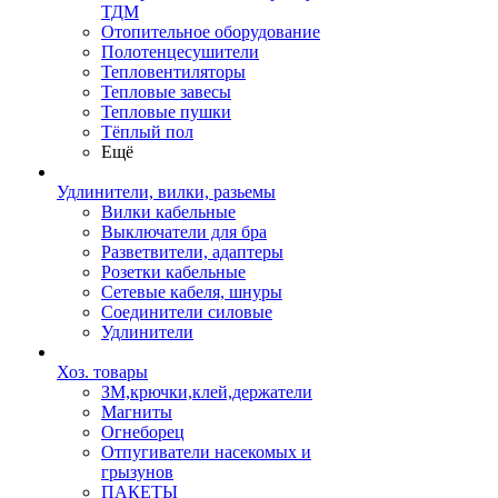
ТДМ
Отопительное оборудование
Полотенцесушители
Тепловентиляторы
Тепловые завесы
Тепловые пушки
Тёплый пол
Ещё
Удлинители, вилки, разьемы
Вилки кабельные
Выключатели для бра
Разветвители, адаптеры
Розетки кабельные
Сетевые кабеля, шнуры
Соединители силовые
Удлинители
Хоз. товары
ЗМ,крючки,клей,держатели
Магниты
Огнеборец
Отпугиватели насекомых и
грызунов
ПАКЕТЫ