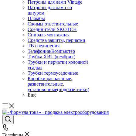
Патроны для ламп Vintage
Патроны для ламп со
шнуром
Пломбы
Сжимы ответвительные
Соединители SKOTCH
Спираль монтажная
Средства защиты, перчатки
ТВ соединения
Телефония/Компьютер
Трубка ХВТ (кембрик)
Трубки и перчатки холодной
усадки
Трубки термоусадочные
Коробки распаячные,
разветвительные,
установочные(подрозетники)
Ещё
Телефоны