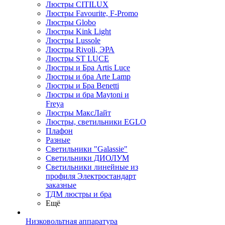
Люстры CITILUX
Люстры Favourite, F-Promo
Люстры Globo
Люстры Kink Light
Люстры Lussole
Люстры Rivoli, ЭРА
Люстры ST LUCE
Люстры и Бра Artis Luce
Люстры и бра Arte Lamp
Люстры и Бра Benetti
Люстры и бра Maytoni и
Freya
Люстры МаксЛайт
Люстры, светильники EGLO
Плафон
Разные
Светильники "Galassie"
Светильники ДИОЛУМ
Светильники линейные из
профиля Электростандарт
заказные
ТДМ люстры и бра
Ещё
Низковольтная аппаратура