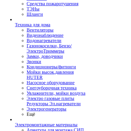
Средства пожаротушения
ТЭНы
Шланги
Техника для дома
Вентиляторы
Видеонаблюдение
Водонагреватели
Газонокосилки, Бензо/
ЭлектроТриммеры
Замки, доводчики
Звонки
Кондиционеры/фитинги
Мойки высок.давления
HUTER
Насосное оборудование
Снегоуборочная техника
Увлажнители, мойки воздуха
Электро газовые плиты
Редукторы Эл.нагреватели
Электрогенераторы
Ещё
Электромонтажные материалы
Арматура для монтажа СИП