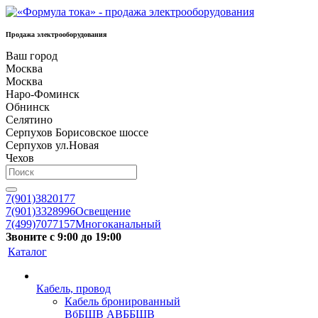
Продажа электрооборудования
Ваш город
Москва
Москва
Наро-Фоминск
Обнинск
Селятино
Серпухов Борисовское шоссе
Серпухов ул.Новая
Чехов
7(901)3820177
7(901)3328996
Освещение
7(499)7077157
Многоканальный
Звоните с 9:00 до 19:00
Каталог
Кабель, провод
Кабель бронированный
ВбБШВ АВББШВ