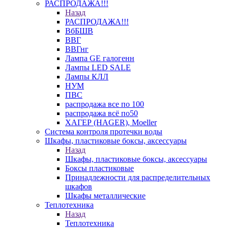
РАСПРОДАЖА!!!
Назад
РАСПРОДАЖА!!!
ВбБШВ
ВВГ
ВВГнг
Лампа GE галогенн
Лампы LED SALE
Лампы КЛЛ
НУМ
ПВС
распродажа все по 100
распродажа всё по50
ХАГЕР (HAGER), Moeller
Система контроля протечки воды
Шкафы, пластиковые боксы, аксессуары
Назад
Шкафы, пластиковые боксы, аксессуары
Боксы пластиковые
Принадлежности для распределительных
шкафов
Шкафы металлические
Теплотехника
Назад
Теплотехника