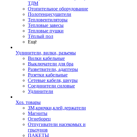
ТДМ
Отопительное оборудование
Полотенцесушители
Тепловентиляторы
Тепловые завесы
Тепловые пушки
Тёплый пол
Ещё
Удлинители, вилки, разьемы
Вилки кабельные
Выключатели для бра
Разветвители, адаптеры
Розетки кабельные
Сетевые кабеля, шнуры
Соединители силовые
Удлинители
Хоз. товары
ЗМ,крючки,клей,держатели
Магниты
Огнеборец
Отпугиватели насекомых и
грызунов
ПАКЕТЫ