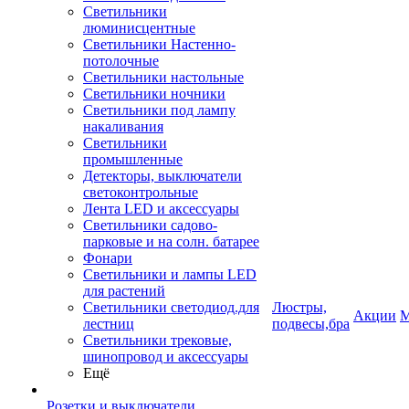
Светильники
люминисцентные
Светильники Настенно-
потолочные
Светильники настольные
Светильники ночники
Светильники под лампу
накаливания
Светильники
промышленные
Детекторы, выключатели
светоконтрольные
Лента LED и аксессуары
Светильники садово-
парковые и на солн. батарее
Фонари
Светильники и лампы LED
для растений
Светильники светодиод.для
Люстры,
Акции
М
лестниц
подвесы,бра
Светильники трековые,
шинопровод и аксессуары
Ещё
Розетки и выключатели