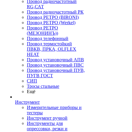
Провод радиочастотный
RG,САТ
Провод радиочастотный РК
Провод РЕТРО (BIRONI)
Провод РЕТРО (Werkel)
Провод РЕТРО
(МЕЗОНИНЪ))
Провод телефонный
Провод термостойкий
ПВКВ, ПРКА, OLFLEX
HEAT
Провод установочный АПВ
Провод установочный ПВС
Провод установочный ПУВ,
ПУГВ ГОСТ
СИП
Тросы стальные
Ещё
Инструмент
Измерительные приборы и
тестеры
Инструмент ручной
Инструменты для
опрессовки, резки и