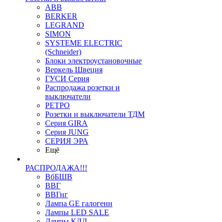
ABB
BERKER
LEGRAND
SIMON
SYSTEME ELECTRIC
(Schneider)
Блоки электроустановочные
Веркель Швеция
ГУСИ Серия
Распродажа розетки и
выключатели
РЕТРО
Розетки и выключатели ТДМ
Серия GIRA
Серия JUNG
СЕРИЯ ЭРА
Ещё
РАСПРОДАЖА!!!
ВбБШВ
ВВГ
ВВГнг
Лампа GE галогенн
Лампы LED SALE
Лампы КЛЛ