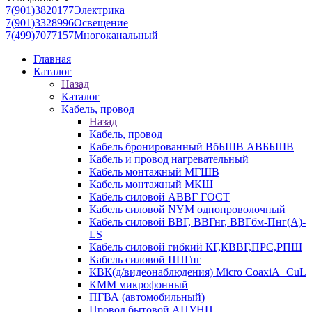
7(901)3820177
Электрика
7(901)3328996
Освещение
7(499)7077157
Многоканальный
Главная
Каталог
Назад
Каталог
Кабель, провод
Назад
Кабель, провод
Кабель бронированный ВбБШВ АВББШВ
Кабель и провод нагревательный
Кабель монтажный МГШВ
Кабель монтажный МКШ
Кабель силовой АВВГ ГОСТ
Кабель силовой NYM однопроволочный
Кабель силовой ВВГ, ВВГнг, ВВГбм-Пнг(А)-
LS
Кабель силовой гибкий КГ,КВВГ,ПРС,РПШ
Кабель силовой ППГнг
КВК(д/видеонаблюдения) Micro CoaxiA+CuL
КММ микрофонный
ПГВА (автомобильный)
Провод бытовой АПУНП