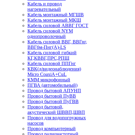
Кабель и провод
нагревательный
Кабель монтажный МГШВ
Кабель монтажный МКШ
Кабель силовой АВВГ ГОСТ
Кабель силовой NYM
однопроволочный
Кабель силовой ВВГ, ВВГнг,
ВВГбм-Пнг(А)-LS
Кабель силовой гибкий
КГ,КВВГ,ПРС,РПШ
Кабель силовой ППГнг
КВК(д/видеонаблюдения)
Micro CoaxiA+CuL
КММ микрофонный
ПГВА (автомобильный)
Провод бытовой АПУНП
Провод бытовой ПуВВ
Провод бытовой ПуГВВ
Провод бытовой,
акустический ШВВП,ШВП
Провод для водопогружных
насосов
Провод компьютерный
Провод радиочастотный