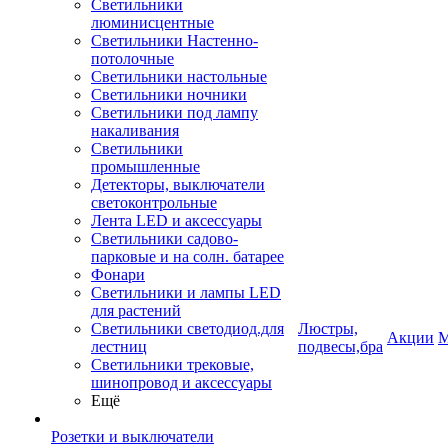
Светильники
люминисцентные
Светильники Настенно-
потолочные
Светильники настольные
Светильники ночники
Светильники под лампу
накаливания
Светильники
промышленные
Детекторы, выключатели
светоконтрольные
Лента LED и аксессуары
Светильники садово-
парковые и на солн. батарее
Фонари
Светильники и лампы LED
для растений
Светильники светодиод.для
Люстры,
Акции
М
лестниц
подвесы,бра
Светильники трековые,
шинопровод и аксессуары
Ещё
Розетки и выключатели