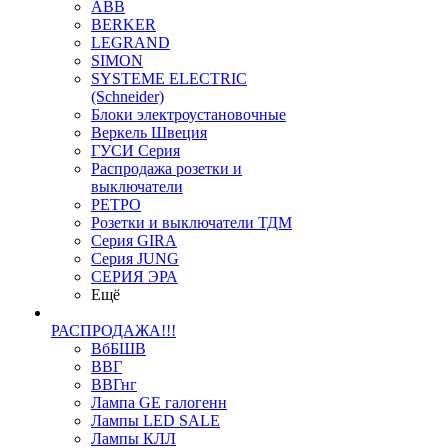
ABB
BERKER
LEGRAND
SIMON
SYSTEME ELECTRIC
(Schneider)
Блоки электроустановочные
Веркель Швеция
ГУСИ Серия
Распродажа розетки и
выключатели
РЕТРО
Розетки и выключатели ТДМ
Серия GIRA
Серия JUNG
СЕРИЯ ЭРА
Ещё
РАСПРОДАЖА!!!
ВбБШВ
ВВГ
ВВГнг
Лампа GE галогенн
Лампы LED SALE
Лампы КЛЛ