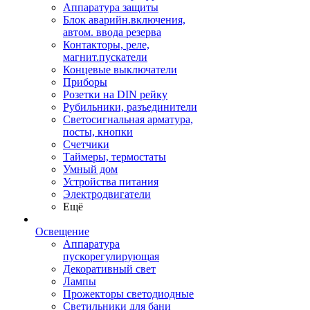
Аппаратура защиты
Блок аварийн.включения,
автом. ввода резерва
Контакторы, реле,
магнит.пускатели
Концевые выключатели
Приборы
Розетки на DIN рейку
Рубильники, разъединители
Светосигнальная арматура,
посты, кнопки
Счетчики
Таймеры, термостаты
Умный дом
Устройства питания
Электродвигатели
Ещё
Освещение
Аппаратура
пускорегулирующая
Декоративный свет
Лампы
Прожекторы светодиодные
Светильники для бани