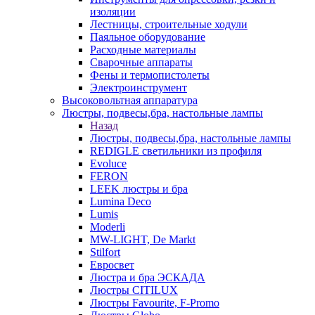
изоляции
Лестницы, строительные ходули
Паяльное оборудование
Расходные материалы
Сварочные аппараты
Фены и термопистолеты
Электроинструмент
Высоковольтная аппаратура
Люстры, подвесы,бра, настольные лампы
Назад
Люстры, подвесы,бра, настольные лампы
REDIGLE светильники из профиля
Evoluce
FERON
LEEK люстры и бра
Lumina Deco
Lumis
Moderli
MW-LIGHT, De Markt
Stilfort
Евросвет
Люстра и бра ЭСКАДА
Люстры CITILUX
Люстры Favourite, F-Promo