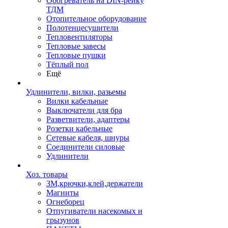
Обогреватель на DIN-рейку
ТДМ
Отопительное оборудование
Полотенцесушители
Тепловентиляторы
Тепловые завесы
Тепловые пушки
Тёплый пол
Ещё
Удлинители, вилки, разьемы
Вилки кабельные
Выключатели для бра
Разветвители, адаптеры
Розетки кабельные
Сетевые кабеля, шнуры
Соединители силовые
Удлинители
Хоз. товары
ЗМ,крючки,клей,держатели
Магниты
Огнеборец
Отпугиватели насекомых и
грызунов