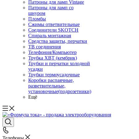
Патроны для ламп Vintage
Патроны для ламп со
шнуром
Пломбы
Сжимы ответвительные
Соединители SKOTCH
Спираль монтажная
Средства защиты, перчатки
ТВ соединения
Телефония/Компьютер
Трубка ХВТ (кембрик)
Трубки и перчатки холодной
усадки
Трубки термоусадочные
Коробки распаячные,
разветвительные,
установочные(подрозетники)
Ещё
Телефоны