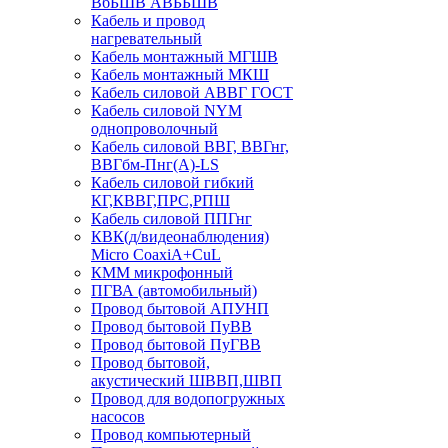
ВбБШВ АВББШВ
Кабель и провод
нагревательный
Кабель монтажный МГШВ
Кабель монтажный МКШ
Кабель силовой АВВГ ГОСТ
Кабель силовой NYM
однопроволочный
Кабель силовой ВВГ, ВВГнг,
ВВГбм-Пнг(А)-LS
Кабель силовой гибкий
КГ,КВВГ,ПРС,РПШ
Кабель силовой ППГнг
КВК(д/видеонаблюдения)
Micro CoaxiA+CuL
КММ микрофонный
ПГВА (автомобильный)
Провод бытовой АПУНП
Провод бытовой ПуВВ
Провод бытовой ПуГВВ
Провод бытовой,
акустический ШВВП,ШВП
Провод для водопогружных
насосов
Провод компьютерный