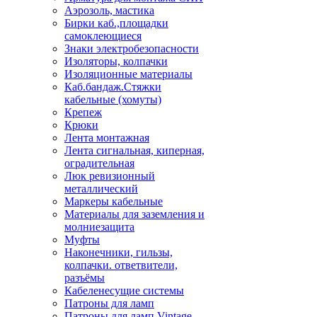
Аэрозоль, мастика
Бирки каб.,площадки
самоклеющиеся
Знаки электробезопасности
Изоляторы, колпачки
Изоляционные материалы
Каб.бандаж.Стяжки
кабельные (хомуты)
Крепеж
Крюки
Лента монтажная
Лента сигнальная, киперная,
оградительная
Люк ревизионный
металлический
Маркеры кабельные
Материалы для заземления и
молниезащита
Муфты
Наконечники, гильзы,
колпачки. ответвители,
разъёмы
Кабеленесущие системы
Патроны для ламп
Патроны для ламп Vintage