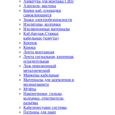
Арматура для монтажа СИП
Аэрозоль, мастика
Бирки каб.,площадки
самоклеющиеся
Знаки электробезопасности
Изоляторы, колпачки
Изоляционные материалы
Каб.бандаж.Стяжки
кабельные (хомуты)
Крепеж
Крюки
Лента монтажная
Лента сигнальная, киперная,
оградительная
Люк ревизионный
металлический
Маркеры кабельные
Материалы для заземления и
молниезащита
Муфты
Наконечники, гильзы,
колпачки. ответвители,
разъёмы
Кабеленесущие системы
Патроны для ламп