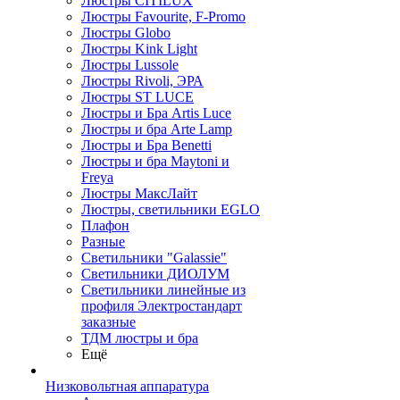
Люстры CITILUX
Люстры Favourite, F-Promo
Люстры Globo
Люстры Kink Light
Люстры Lussole
Люстры Rivoli, ЭРА
Люстры ST LUCE
Люстры и Бра Artis Luce
Люстры и бра Arte Lamp
Люстры и Бра Benetti
Люстры и бра Maytoni и
Freya
Люстры МаксЛайт
Люстры, светильники EGLO
Плафон
Разные
Светильники "Galassie"
Светильники ДИОЛУМ
Светильники линейные из
профиля Электростандарт
заказные
ТДМ люстры и бра
Ещё
Низковольтная аппаратура