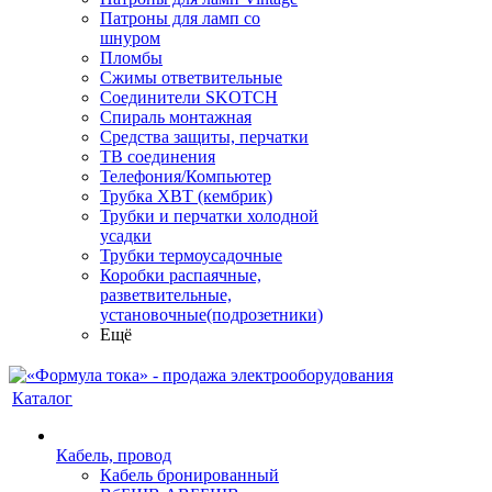
Патроны для ламп со
шнуром
Пломбы
Сжимы ответвительные
Соединители SKOTCH
Спираль монтажная
Средства защиты, перчатки
ТВ соединения
Телефония/Компьютер
Трубка ХВТ (кембрик)
Трубки и перчатки холодной
усадки
Трубки термоусадочные
Коробки распаячные,
разветвительные,
установочные(подрозетники)
Ещё
Каталог
Кабель, провод
Кабель бронированный