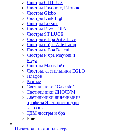
Люстры CITILUX
Люстры Favourite, F-Promo
Люстры Globo
Люстры Kink Light
Люстры Lussole
Люстры Rivoli, ЭРА
Люстры ST LUCE
Люстры и Бра Artis Luce
Люстры и бра Arte Lamp
Люстры и Бра Benetti
Люстры и бра Maytoni и
Freya
Люстры МаксЛайт
Люстры, светильники EGLO
Плафон
Разные
Светильники "Galassie"
Светильники ДИОЛУМ
Светильники линейные из
профиля Электростандарт
заказные
ТДМ люстры и бра
Ещё
Низковольтная аппаратура