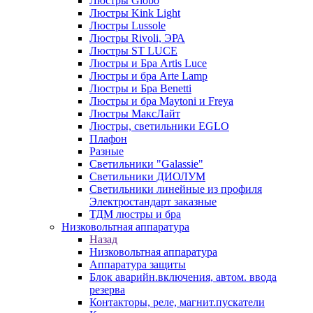
Люстры Globo
Люстры Kink Light
Люстры Lussole
Люстры Rivoli, ЭРА
Люстры ST LUCE
Люстры и Бра Artis Luce
Люстры и бра Arte Lamp
Люстры и Бра Benetti
Люстры и бра Maytoni и Freya
Люстры МаксЛайт
Люстры, светильники EGLO
Плафон
Разные
Светильники "Galassie"
Светильники ДИОЛУМ
Светильники линейные из профиля
Электростандарт заказные
ТДМ люстры и бра
Низковольтная аппаратура
Назад
Низковольтная аппаратура
Аппаратура защиты
Блок аварийн.включения, автом. ввода
резерва
Контакторы, реле, магнит.пускатели