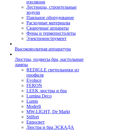
изоляции
Лестницы, строительные
ходули
Паяльное оборудование
Расходные материалы
Сварочные аппараты
Фены и термопистолеты
Электроинструмент
Высоковольтная аппаратура
Люстры, подвесы,бра, настольные
лампы
REDIGLE светильники из
профиля
Evoluce
FERON
LEEK люстры и бра
Lumina Deco
Lumis
Moderli
MW-LIGHT, De Markt
Stilfort
Евросвет
Люстра и бра ЭСКАДА