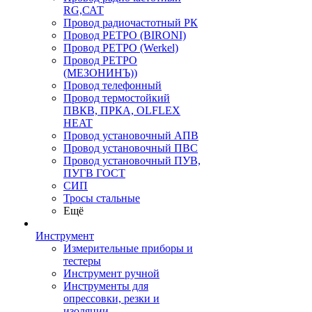
RG,САТ
Провод радиочастотный РК
Провод РЕТРО (BIRONI)
Провод РЕТРО (Werkel)
Провод РЕТРО
(МЕЗОНИНЪ))
Провод телефонный
Провод термостойкий
ПВКВ, ПРКА, OLFLEX
HEAT
Провод установочный АПВ
Провод установочный ПВС
Провод установочный ПУВ,
ПУГВ ГОСТ
СИП
Тросы стальные
Ещё
Инструмент
Измерительные приборы и
тестеры
Инструмент ручной
Инструменты для
опрессовки, резки и
изоляции