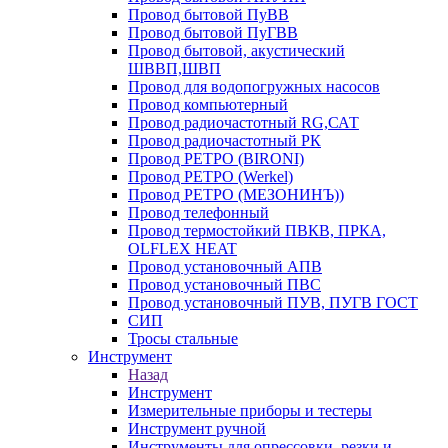
Провод бытовой ПуВВ
Провод бытовой ПуГВВ
Провод бытовой, акустический
ШВВП,ШВП
Провод для водопогружных насосов
Провод компьютерный
Провод радиочастотный RG,САТ
Провод радиочастотный РК
Провод РЕТРО (BIRONI)
Провод РЕТРО (Werkel)
Провод РЕТРО (МЕЗОНИНЪ))
Провод телефонный
Провод термостойкий ПВКВ, ПРКА,
OLFLEX HEAT
Провод установочный АПВ
Провод установочный ПВС
Провод установочный ПУВ, ПУГВ ГОСТ
СИП
Тросы стальные
Инструмент
Назад
Инструмент
Измерительные приборы и тестеры
Инструмент ручной
Инструменты для опрессовки, резки и