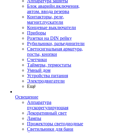
Аппаратура защиты
Блок аварийн.включения,
автом. ввода резерва
Контакторы, реле,
магнит.пускатели
Концевые выключатели
Приборы
Розетки на DIN рейку
Рубильники, разъединители
Светосигнальная арматура,
посты, кнопки
Счетчики
Таймеры, термостаты
Умный дом
Устройства питания
Электродвигатели
Ещё
Освещение
Аппаратура
пускорегулирующая
Декоративный свет
Лампы
Прожекторы светодиодные
Светильники для бани