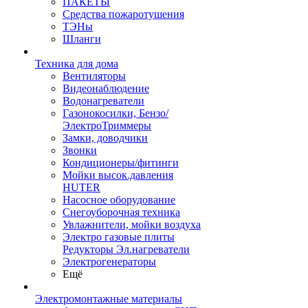
ПАКЕТЫ
Средства пожаротушения
ТЭНы
Шланги
Техника для дома
Вентиляторы
Видеонаблюдение
Водонагреватели
Газонокосилки, Бензо/
ЭлектроТриммеры
Замки, доводчики
Звонки
Кондиционеры/фитинги
Мойки высок.давления
HUTER
Насосное оборудование
Снегоуборочная техника
Увлажнители, мойки воздуха
Электро газовые плиты
Редукторы Эл.нагреватели
Электрогенераторы
Ещё
Электромонтажные материалы