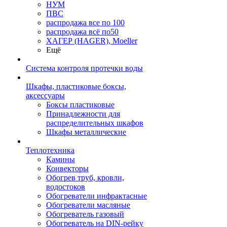
НУМ
ПВС
распродажа все по 100
распродажа всё по50
ХАГЕР (HAGER), Moeller
Ещё
Система контроля протечки воды
Шкафы, пластиковые боксы,
аксессуары
Боксы пластиковые
Принадлежности для
распределительных шкафов
Шкафы металлические
Теплотехника
Камины
Конвекторы
Обогрев труб, кровли,
водостоков
Обогреватели инфрактасные
Обогреватели масляные
Обогреватель газовый
Обогреватель на DIN-рейку