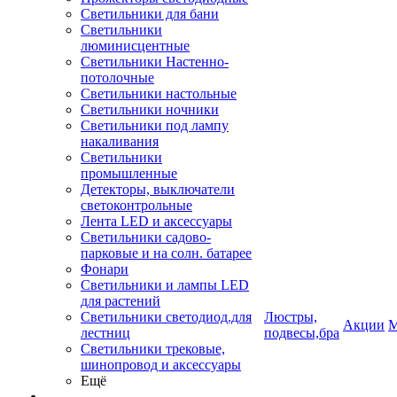
Светильники для бани
Светильники
люминисцентные
Светильники Настенно-
потолочные
Светильники настольные
Светильники ночники
Светильники под лампу
накаливания
Светильники
промышленные
Детекторы, выключатели
светоконтрольные
Лента LED и аксессуары
Светильники садово-
парковые и на солн. батарее
Фонари
Светильники и лампы LED
для растений
Светильники светодиод.для
Люстры,
Акции
М
лестниц
подвесы,бра
Светильники трековые,
шинопровод и аксессуары
Ещё