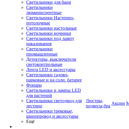
Светильники для бани
Светильники
люминисцентные
Светильники Настенно-
потолочные
Светильники настольные
Светильники ночники
Светильники под лампу
накаливания
Светильники
промышленные
Детекторы, выключатели
светоконтрольные
Лента LED и аксессуары
Светильники садово-
парковые и на солн. батарее
Фонари
Светильники и лампы LED
для растений
Светильники светодиод.для
Люстры,
Акции
М
лестниц
подвесы,бра
Светильники трековые,
шинопровод и аксессуары
Ещё