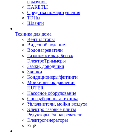
грызунов
ПАКЕТЫ
Средства пожаротушения
ТЭНы
Шланги
Техника для дома
Вентиляторы
Видеонаблюдение
Водонагреватели
Газонокосилки, Бензо/
ЭлектроТриммеры
Замки, доводчики
Звонки
Кондиционеры/фитинги
Мойки высок.давления
HUTER
Насосное оборудование
Снегоуборочная техника
Увлажнители, мойки воздуха
Электро газовые плиты
Редукторы Эл.нагреватели
Электрогенераторы
Ещё