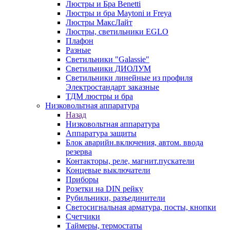
Люстры и Бра Benetti
Люстры и бра Maytoni и Freya
Люстры МаксЛайт
Люстры, светильники EGLO
Плафон
Разные
Светильники "Galassie"
Светильники ДИОЛУМ
Светильники линейные из профиля
Электростандарт заказные
ТДМ люстры и бра
Низковольтная аппаратура
Назад
Низковольтная аппаратура
Аппаратура защиты
Блок аварийн.включения, автом. ввода
резерва
Контакторы, реле, магнит.пускатели
Концевые выключатели
Приборы
Розетки на DIN рейку
Рубильники, разъединители
Светосигнальная арматура, посты, кнопки
Счетчики
Таймеры, термостаты