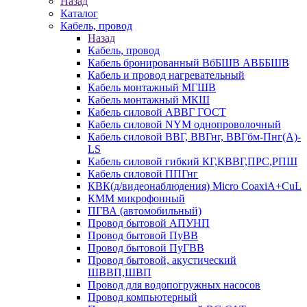
Назад
Каталог
Кабель, провод
Назад
Кабель, провод
Кабель бронированный ВбБШВ АВББШВ
Кабель и провод нагревательный
Кабель монтажный МГШВ
Кабель монтажный МКШ
Кабель силовой АВВГ ГОСТ
Кабель силовой NYM однопроволочный
Кабель силовой ВВГ, ВВГнг, ВВГбм-Пнг(А)-
LS
Кабель силовой гибкий КГ,КВВГ,ПРС,РПШ
Кабель силовой ППГнг
КВК(д/видеонаблюдения) Micro CoaxiA+CuL
КММ микрофонный
ПГВА (автомобильный)
Провод бытовой АПУНП
Провод бытовой ПуВВ
Провод бытовой ПуГВВ
Провод бытовой, акустический
ШВВП,ШВП
Провод для водопогружных насосов
Провод компьютерный