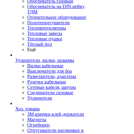
Обогреватель газовый
Обогреватель на DIN-рейку
ТДМ
Отопительное оборудование
Полотенцесушители
Тепловентиляторы
Тепловые завесы
Тепловые пушки
Тёплый пол
Ещё
Удлинители, вилки, разьемы
Вилки кабельные
Выключатели для бра
Разветвители, адаптеры
Розетки кабельные
Сетевые кабеля, шнуры
Соединители силовые
Удлинители
Хоз. товары
ЗМ,крючки,клей,держатели
Магниты
Огнеборец
Отпугиватели насекомых и