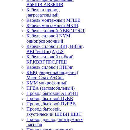
ВбБШВ АВББШВ
Кабель и провод
нагревательный
Кабель монтажный МГШВ
Кабель монтажный МКШ
Кабель силовой АВВГ ГОСТ
Кабель силовой NYM
однопроволочный
Кабель силовой ВВГ, ВВГнг,
ВВГбм-Пнг(А)-LS
Кабель силовой гибкий
КГ,КВВГ,ПРС,РПШ
Кабель силовой ППГнг
КВК(д/видеонаблюдения)
Micro CoaxiA+CuL
КММ микрофонный
ПГВА (автомобильный)
Провод бытовой АПУНП
Провод бытовой ПуВВ
Провод бытовой ПуГВВ
Провод бытовой,
акустический ШВВП,ШВП
Провод для водопогружных
насосов
Провод компьютерный