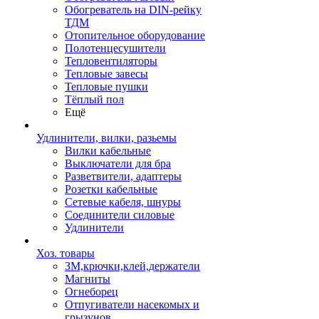
Обогреватель на DIN-рейку
ТДМ
Отопительное оборудование
Полотенцесушители
Тепловентиляторы
Тепловые завесы
Тепловые пушки
Тёплый пол
Ещё
Удлинители, вилки, разьемы
Вилки кабельные
Выключатели для бра
Разветвители, адаптеры
Розетки кабельные
Сетевые кабеля, шнуры
Соединители силовые
Удлинители
Хоз. товары
ЗМ,крючки,клей,держатели
Магниты
Огнеборец
Отпугиватели насекомых и
грызунов