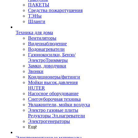
ПАКЕТЫ
Средства пожаротушения
ТЭНы
Шланги
Техника для дома
Вентиляторы
Видеонаблюдение
Водонагреватели
Газонокосилки, Бензо/
ЭлектроТриммеры
Замки, доводчики
Звонки
Кондиционеры/фитинги
Мойки высок.давления
HUTER
Насосное оборудование
Снегоуборочная техника
Увлажнители, мойки воздуха
Электро газовые плиты
Редукторы Эл.нагреватели
Электрогенераторы
Ещё
Электромонтажные материалы