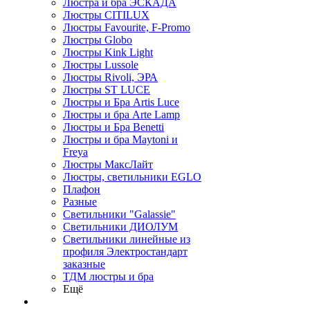
Люстра и бра ЭСКАДА
Люстры CITILUX
Люстры Favourite, F-Promo
Люстры Globo
Люстры Kink Light
Люстры Lussole
Люстры Rivoli, ЭРА
Люстры ST LUCE
Люстры и Бра Artis Luce
Люстры и бра Arte Lamp
Люстры и Бра Benetti
Люстры и бра Maytoni и
Freya
Люстры МаксЛайт
Люстры, светильники EGLO
Плафон
Разные
Светильники "Galassie"
Светильники ДИОЛУМ
Светильники линейные из
профиля Электростандарт
заказные
ТДМ люстры и бра
Ещё