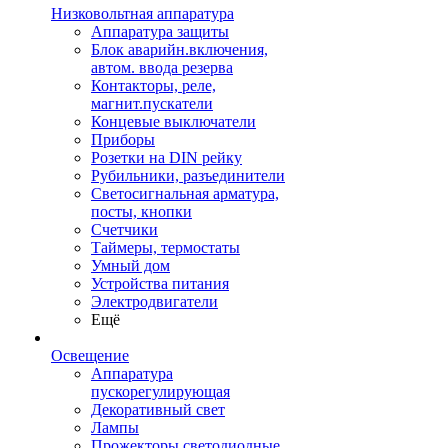
Низковольтная аппаратура
Аппаратура защиты
Блок аварийн.включения,
автом. ввода резерва
Контакторы, реле,
магнит.пускатели
Концевые выключатели
Приборы
Розетки на DIN рейку
Рубильники, разъединители
Светосигнальная арматура,
посты, кнопки
Счетчики
Таймеры, термостаты
Умный дом
Устройства питания
Электродвигатели
Ещё
Освещение
Аппаратура
пускорегулирующая
Декоративный свет
Лампы
Прожекторы светодиодные