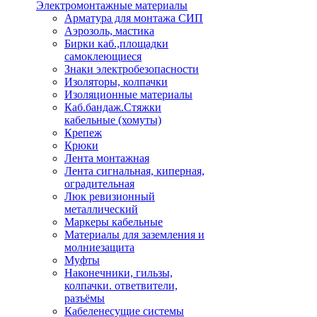
Электромонтажные материалы
Арматура для монтажа СИП
Аэрозоль, мастика
Бирки каб.,площадки
самоклеющиеся
Знаки электробезопасности
Изоляторы, колпачки
Изоляционные материалы
Каб.бандаж.Стяжки
кабельные (хомуты)
Крепеж
Крюки
Лента монтажная
Лента сигнальная, киперная,
оградительная
Люк ревизионный
металлический
Маркеры кабельные
Материалы для заземления и
молниезащита
Муфты
Наконечники, гильзы,
колпачки. ответвители,
разъёмы
Кабеленесущие системы