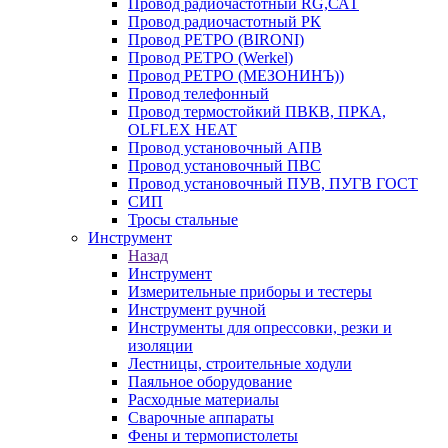
Провод радиочастотный RG,САТ
Провод радиочастотный РК
Провод РЕТРО (BIRONI)
Провод РЕТРО (Werkel)
Провод РЕТРО (МЕЗОНИНЪ))
Провод телефонный
Провод термостойкий ПВКВ, ПРКА,
OLFLEX HEAT
Провод установочный АПВ
Провод установочный ПВС
Провод установочный ПУВ, ПУГВ ГОСТ
СИП
Тросы стальные
Инструмент
Назад
Инструмент
Измерительные приборы и тестеры
Инструмент ручной
Инструменты для опрессовки, резки и
изоляции
Лестницы, строительные ходули
Паяльное оборудование
Расходные материалы
Сварочные аппараты
Фены и термопистолеты