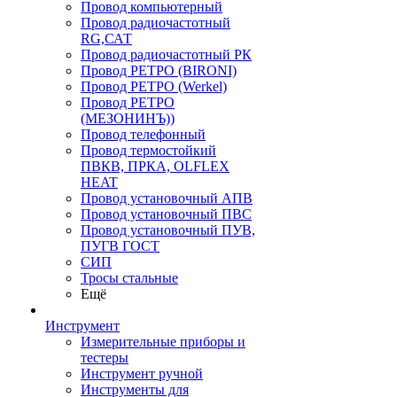
Провод компьютерный
Провод радиочастотный
RG,САТ
Провод радиочастотный РК
Провод РЕТРО (BIRONI)
Провод РЕТРО (Werkel)
Провод РЕТРО
(МЕЗОНИНЪ))
Провод телефонный
Провод термостойкий
ПВКВ, ПРКА, OLFLEX
HEAT
Провод установочный АПВ
Провод установочный ПВС
Провод установочный ПУВ,
ПУГВ ГОСТ
СИП
Тросы стальные
Ещё
Инструмент
Измерительные приборы и
тестеры
Инструмент ручной
Инструменты для