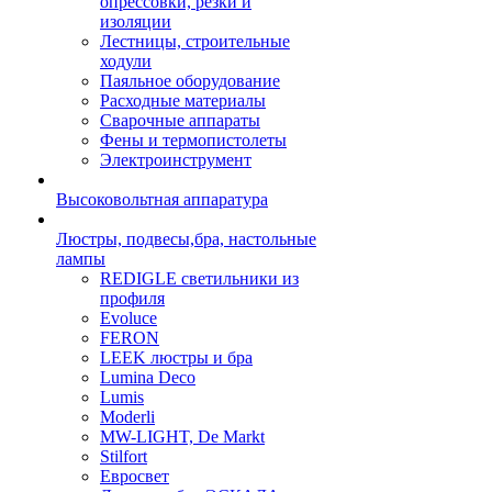
опрессовки, резки и
изоляции
Лестницы, строительные
ходули
Паяльное оборудование
Расходные материалы
Сварочные аппараты
Фены и термопистолеты
Электроинструмент
Высоковольтная аппаратура
Люстры, подвесы,бра, настольные
лампы
REDIGLE светильники из
профиля
Evoluce
FERON
LEEK люстры и бра
Lumina Deco
Lumis
Moderli
MW-LIGHT, De Markt
Stilfort
Евросвет