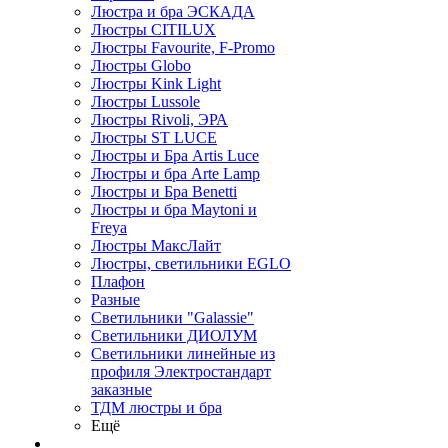
Люстра и бра ЭСКАДА
Люстры CITILUX
Люстры Favourite, F-Promo
Люстры Globo
Люстры Kink Light
Люстры Lussole
Люстры Rivoli, ЭРА
Люстры ST LUCE
Люстры и Бра Artis Luce
Люстры и бра Arte Lamp
Люстры и Бра Benetti
Люстры и бра Maytoni и
Freya
Люстры МаксЛайт
Люстры, светильники EGLO
Плафон
Разные
Светильники "Galassie"
Светильники ДИОЛУМ
Светильники линейные из
профиля Электростандарт
заказные
ТДМ люстры и бра
Ещё