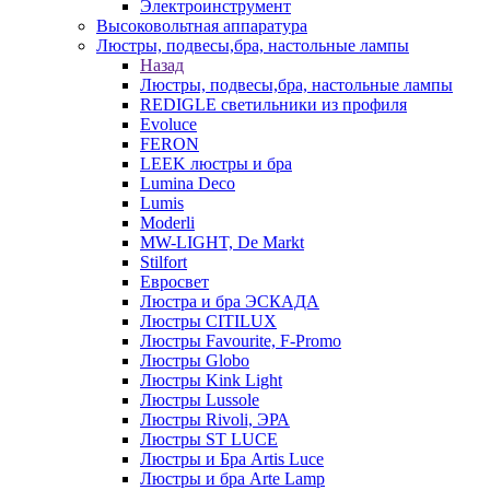
Электроинструмент
Высоковольтная аппаратура
Люстры, подвесы,бра, настольные лампы
Назад
Люстры, подвесы,бра, настольные лампы
REDIGLE светильники из профиля
Evoluce
FERON
LEEK люстры и бра
Lumina Deco
Lumis
Moderli
MW-LIGHT, De Markt
Stilfort
Евросвет
Люстра и бра ЭСКАДА
Люстры CITILUX
Люстры Favourite, F-Promo
Люстры Globo
Люстры Kink Light
Люстры Lussole
Люстры Rivoli, ЭРА
Люстры ST LUCE
Люстры и Бра Artis Luce
Люстры и бра Arte Lamp