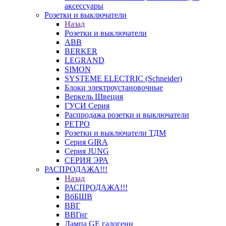
аксессуары
Розетки и выключатели
Назад
Розетки и выключатели
ABB
BERKER
LEGRAND
SIMON
SYSTEME ELECTRIC (Schneider)
Блоки электроустановочные
Веркель Швеция
ГУСИ Серия
Распродажа розетки и выключатели
РЕТРО
Розетки и выключатели ТДМ
Серия GIRA
Серия JUNG
СЕРИЯ ЭРА
РАСПРОДАЖА!!!
Назад
РАСПРОДАЖА!!!
ВбБШВ
ВВГ
ВВГнг
Лампа GE галогенн