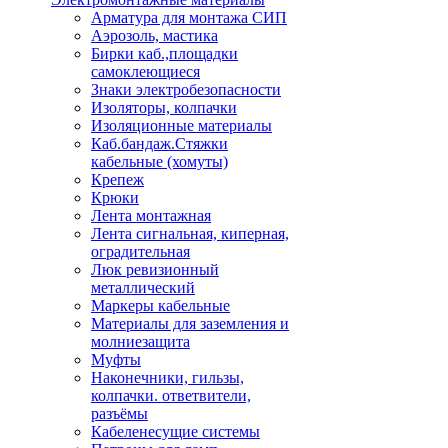
Арматура для монтажа СИП
Аэрозоль, мастика
Бирки каб.,площадки
самоклеющиеся
Знаки электробезопасности
Изоляторы, колпачки
Изоляционные материалы
Каб.бандаж.Стяжки
кабельные (хомуты)
Крепеж
Крюки
Лента монтажная
Лента сигнальная, киперная,
оградительная
Люк ревизионный
металлический
Маркеры кабельные
Материалы для заземления и
молниезащита
Муфты
Наконечники, гильзы,
колпачки. ответвители,
разъёмы
Кабеленесущие системы