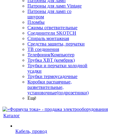
Патроны для ламп
Патроны для ламп Vintage
Патроны для ламп со
шнуром
Пломбы
Сжимы ответвительные
Соединители SKOTCH
Спираль монтажная
Средства защиты, перчатки
ТВ соединения
Телефония/Компьютер
Трубка ХВТ (кембрик)
Трубки и перчатки холодной
усадки
Трубки термоусадочные
Коробки распаячные,
разветвительные,
установочные(подрозетники)
Ещё
Каталог
Кабель, провод