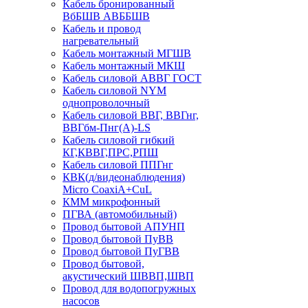
Кабель бронированный
ВбБШВ АВББШВ
Кабель и провод
нагревательный
Кабель монтажный МГШВ
Кабель монтажный МКШ
Кабель силовой АВВГ ГОСТ
Кабель силовой NYM
однопроволочный
Кабель силовой ВВГ, ВВГнг,
ВВГбм-Пнг(А)-LS
Кабель силовой гибкий
КГ,КВВГ,ПРС,РПШ
Кабель силовой ППГнг
КВК(д/видеонаблюдения)
Micro CoaxiA+CuL
КММ микрофонный
ПГВА (автомобильный)
Провод бытовой АПУНП
Провод бытовой ПуВВ
Провод бытовой ПуГВВ
Провод бытовой,
акустический ШВВП,ШВП
Провод для водопогружных
насосов