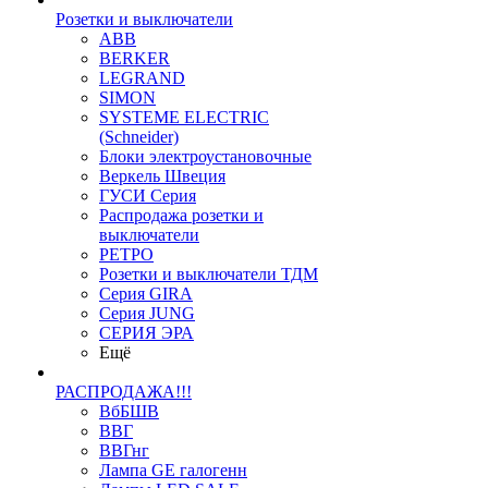
Розетки и выключатели
ABB
BERKER
LEGRAND
SIMON
SYSTEME ELECTRIC
(Schneider)
Блоки электроустановочные
Веркель Швеция
ГУСИ Серия
Распродажа розетки и
выключатели
РЕТРО
Розетки и выключатели ТДМ
Серия GIRA
Серия JUNG
СЕРИЯ ЭРА
Ещё
РАСПРОДАЖА!!!
ВбБШВ
ВВГ
ВВГнг
Лампа GE галогенн