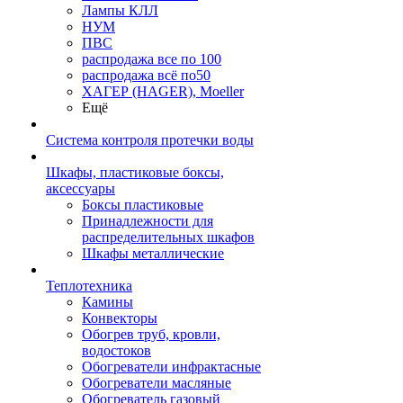
Лампы КЛЛ
НУМ
ПВС
распродажа все по 100
распродажа всё по50
ХАГЕР (HAGER), Moeller
Ещё
Система контроля протечки воды
Шкафы, пластиковые боксы,
аксессуары
Боксы пластиковые
Принадлежности для
распределительных шкафов
Шкафы металлические
Теплотехника
Камины
Конвекторы
Обогрев труб, кровли,
водостоков
Обогреватели инфрактасные
Обогреватели масляные
Обогреватель газовый