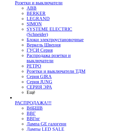
Розетки и выключатели
ABB
BERKER
LEGRAND
SIMON
SYSTEME ELECTRIC
(Schneider)
Блоки электроустановочные
Веркель Швеция
ГУСИ Серия
Распродажа розетки и
выключатели
РЕТРО
Розетки и выключатели ТДМ
Серия GIRA
Серия JUNG
СЕРИЯ ЭРА
Ещё
РАСПРОДАЖА!!!
ВбБШВ
ВВГ
ВВГнг
Лампа GE галогенн
Лампы LED SALE