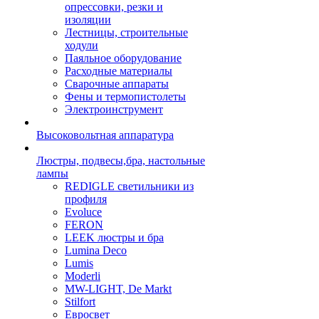
опрессовки, резки и
изоляции
Лестницы, строительные
ходули
Паяльное оборудование
Расходные материалы
Сварочные аппараты
Фены и термопистолеты
Электроинструмент
Высоковольтная аппаратура
Люстры, подвесы,бра, настольные
лампы
REDIGLE светильники из
профиля
Evoluce
FERON
LEEK люстры и бра
Lumina Deco
Lumis
Moderli
MW-LIGHT, De Markt
Stilfort
Евросвет