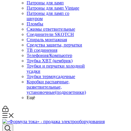
Патроны для ламп
Патроны для ламп Vintage
Патроны для ламп со
шнуром
Пломбы
Сжимы ответвительные
Соединители SKOTCH
Спираль монтажная
Средства защиты, перчатки
ТВ соединения
Телефония/Компьютер
Трубка ХВТ (кембрик)
Трубки и перчатки холодной
усадки
Трубки термоусадочные
Коробки распаячные,
разветвительные,
установочные(подрозетники)
Ещё